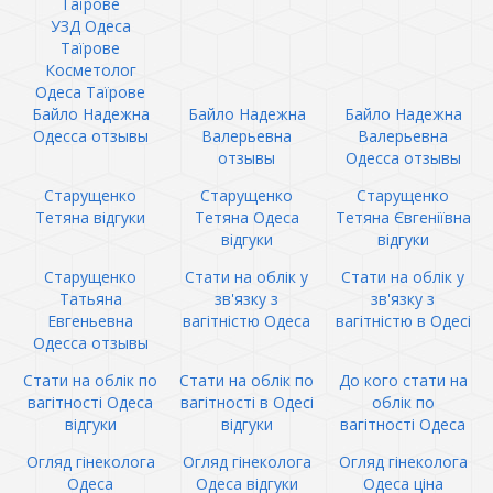
Таїрове
УЗД Одеса
Таїрове
Косметолог
Одеса Таїрове
Байло Надежна
Байло Надежна
Байло Надежна
Одесса отзывы
Валерьевна
Валерьевна
отзывы
Одесса отзывы
Старущенко
Старущенко
Старущенко
Тетяна відгуки
Тетяна Одеса
Тетяна Євгеніївна
відгуки
відгуки
Старущенко
Стати на облік у
Стати на облік у
Татьяна
зв'язку з
зв'язку з
Евгеньевна
вагітністю Одеса
вагітністю в Одесі
Одесса отзывы
Стати на облік по
Стати на облік по
До кого стати на
вагітності Одеса
вагітності в Одесі
облік по
відгуки
відгуки
вагітності Одеса
Огляд гінеколога
Огляд гінеколога
Огляд гінеколога
Одеса
Одеса відгуки
Одеса ціна