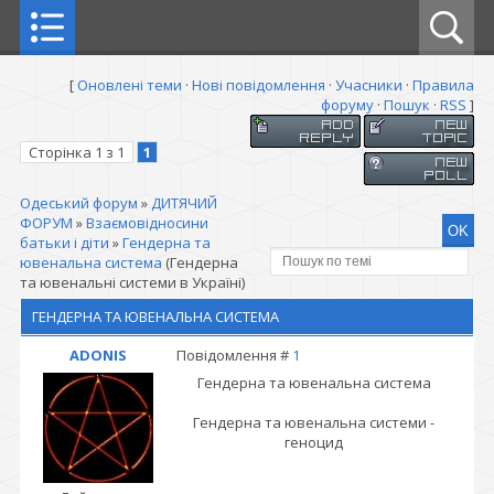
[
Оновлені теми
·
Нові повідомлення
·
Учасники
·
Правила
форуму
·
Пошук
·
RSS
]
Сторінка
1
з
1
1
Одеський форум
»
ДИТЯЧИЙ
ФОРУМ
»
Взаємовідносини
батьки і діти
»
Гендерна та
ювенальна система
(Гендерна
та ювенальні системи в Україні)
ГЕНДЕРНА ТА ЮВЕНАЛЬНА СИСТЕМА
ADONIS
Повідомлення #
1
Гендерна та ювенальна система
Гендерна та ювенальна системи -
геноцид