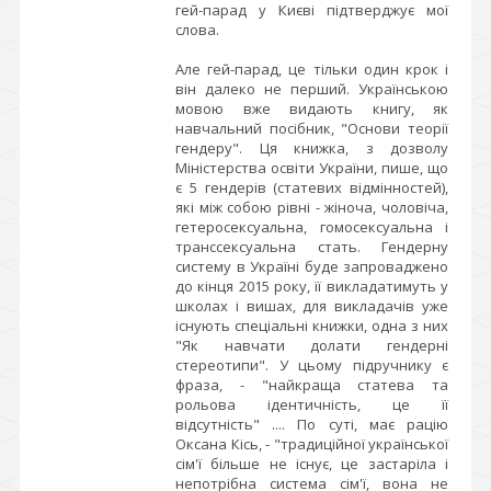
гей-парад у Києві підтверджує мої
слова.
Але гей-парад, це тільки один крок і
він далеко не перший. Українською
мовою вже видають книгу, як
навчальний посібник, "Основи теорії
гендеру". Ця книжка, з дозволу
Міністерства освіти України, пише, що
є 5 гендерів (статевих відмінностей),
які між собою рівні - жіноча, чоловіча,
гетеросексуальна, гомосексуальна і
транссексуальна стать. Гендерну
систему в Україні буде запроваджено
до кінця 2015 року, її викладатимуть у
школах і вишах, для викладачів уже
існують спеціальні книжки, одна з них
"Як навчати долати гендерні
стереотипи". У цьому підручнику є
фраза, - "найкраща статева та
рольова ідентичність, це її
відсутність" .... По суті, має рацію
Оксана Кісь, - "традиційної української
сім'ї більше не існує, це застаріла і
непотрібна система сім'ї, вона не