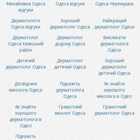
Михайлівна Одеса
Одеса відгуки
Одеса Черемушки
відгуки
Дерматологи
Хороший
Найкращий
Одеси відгуки
дерматолог Одеса
дерматолог Одеси
Дерматолог
Дерматолог
Викликати
Одеса Київський
додому Одеса
дерматолога
район
Одеса
Дитячий
Дерматолог
Хороший
дерматолог Одеса
дитячий Одеса
дерматолог
дитячий Одеса
Досвідчені
Підкажіть
Як знайти
мікологи Одеса
дерматолога
хорошого
Одеса
міколога в Одесі
Як знайти
Грамотний
Грамотний
хорошого
міколог Одеса
дерматолог Одеса
дерматолога в
Одесі
Підкажіть