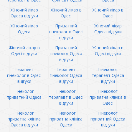
Жіночий лікар
Жіночий лікар в
Жіночий лікар в
Одеса відгуки
Одесі
Одесі
Жіночий лікар
Приватний
Жіночий лікар
Одеса
гінеколог в Одесі
Одеса відгуки
відгуки
Жіночий лікар в
Приватний
Жіночий лікар в
Одесі відгуки
гінеколог Одеса
Одесі відгуки
відгуки
Терапевт
Терапевт
Гінеколог
гінеколог в Одесі
гінеколог Одеса
терапевт Одеса
відгуки
відгуки
відгуки
Гінеколог
Гінеколог
Гінеколог
приватний Одеса
терапевт в Одесі
приватна клініка в
відгуки
Одесі
Гінеколог
Гінеколог
Гінеколог
приватна клініка
приватна клініка
приватний Одеса
Одеса відгуки
Одеса
відгуки