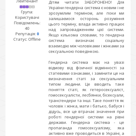
Лейтенант
Дітям читати ЗАБОРОНЕНО! Для
України гендерна система є новим і не
Група:
зрозумілим терміном, але поки ми
Користувачі
залишаємося осторонь розуміння
Повідомлень:
цього терміну, влада активно працює
40
над запровадженням цієї системи.
Репутація:
0
Якщо кількома словами, то гендерна
Статус:
Offline
система визначає соціальну
взаємодію між чоловіками і жінками за
сексуальною поведінкою.
Гендерна система має на увазі
відмову від фізичної відмінності за
статевими ознаками, і замінити це на
визначення статі за сексуальним
типом людини. Це вводить таке
поняття статі, як гетеросексуаліст,
гомосексуалісти, лесбіянки, бісексуали,
трансгендери та інші. Таке поняття як
чоловік і жінка, мати і батько, бабуся і
дідусь, все це втрачає значення при
роботі гендерної системи на рівні
держави. Гендерна система - це
пропаганда гомосексуалізму, яка
активно вже проводиться в Україні, а