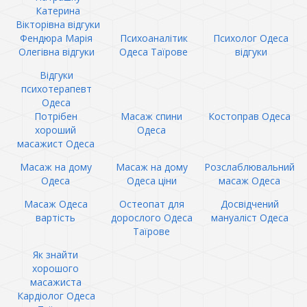
Катерина
Вікторівна відгуки
Фендюра Марія
Психоаналітик
Психолог Одеса
Олегівна відгуки
Одеса Таїрове
відгуки
Відгуки
психотерапевт
Одеса
Потрібен
Масаж спини
Костоправ Одеса
хороший
Одеса
масажист Одеса
Масаж на дому
Масаж на дому
Розслаблювальний
Одеса
Одеса ціни
масаж Одеса
Масаж Одеса
Остеопат для
Досвідчений
вартість
дорослого Одеса
мануаліст Одеса
Таїрове
Як знайти
хорошого
масажиста
Кардіолог Одеса