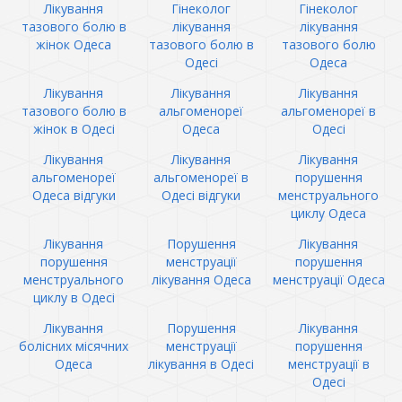
Лікування
Гінеколог
Гінеколог
тазового болю в
лікування
лікування
жінок Одеса
тазового болю в
тазового болю
Одесі
Одеса
Лікування
Лікування
Лікування
тазового болю в
альгоменореї
альгоменореї в
жінок в Одесі
Одеса
Одесі
Лікування
Лікування
Лікування
альгоменореї
альгоменореї в
порушення
Одеса відгуки
Одесі відгуки
менструального
циклу Одеса
Лікування
Порушення
Лікування
порушення
менструації
порушення
менструального
лікування Одеса
менструації Одеса
циклу в Одесі
Лікування
Порушення
Лікування
болісних місячних
менструації
порушення
Одеса
лікування в Одесі
менструації в
Одесі