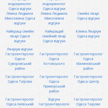
ендокринолог
ендокринолог
Одеса відгуки
Одеса відгуки
Левіна Людмила
Левіна Людмила
Сімейні лікарі
Миколаївна Одеса
Миколаївна
Одеса відгуки
відгуки
відгуки
Найкращі сімейні
Найкращий
Клініка Лікаріум
лікарі Одеси
сімейний лікар
Одеса відгуки
відгуки
Одеси відгуки
Лікаріум відгуки
Гастроентеролог
Гастроентеролог
Гастроентеролог
Одеса
Одеса
Одеса
Суворовський
Котовського
Малиновський
район
район
Гастроентеролог
Гастроентеролог
Гастроентеролог
Одеса Таїрова
Одеса
Одеса Центр
Приморський
район
Гастроентеролог
Відгуки
Гастроентеролог
Одеса Київський
гастроентерологи
Одеса Таїрове