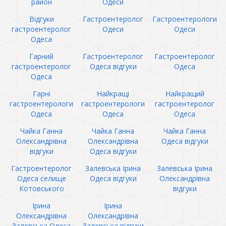
район
Одеси
Відгуки
Гастроентеролог
Гастроентерологи
гастроентеролог
Одеси
Одеси
Одеса
Гарний
Гастроентеролог
Гастроентеролог
гастроентеролог
Одеса відгуки
Одеса
Одеса
Гарні
Найкращі
Найкращий
гастроентерологи
гастроентерологи
гастроентеролог
Одеса
Одеса
Одеса
Чайка Ганна
Чайка Ганна
Чайка Ганна
Олександрівна
Олександрівна
Одеса відгуки
відгуки
Одеса відгуки
Гастроентеролог
Залевська Ірина
Залевська Ірина
Одеса селище
Одеса відгуки
Олександрівна
Котовського
відгуки
Ірина
Ірина
Олександрівна
Олександрівна
Залевська Одеса
Залевська відгуки