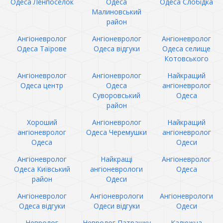
Одеса Ленпоселок
Одеса
Одеса Слобідка
Малиновський
район
Ангіоневролог
Ангіоневролог
Ангіоневролог
Одеса Таїрове
Одеса відгуки
Одеса селище
Котовського
Ангіоневролог
Ангіоневролог
Найкращий
Одеса центр
Одеса
ангіоневролог
Суворовський
Одеса
район
Хороший
Ангіоневролог
Найкращий
ангіоневролог
Одеса Черемушки
ангіоневролог
Одеса
Одеси
Ангіоневролог
Найкращі
Ангіоневролог
Одеса Київський
ангіоневрологи
Одеса
район
Одеси
Ангіоневролог
Ангіоневрологи
Ангіоневрологи
Одеса відгуки
Одеси відгуки
Одеси
Невролог
Невролог Патрашку
Калюжна