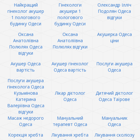
Найкращий
Гінекологи
Олександр Ілліч
гінеколог акушер
акушери 1
Подолян Одеса
1 пологового
пологового
відгуки
будинку Одеси
будинку Одеси
Оксана
Оксана
Акушерка Одеса
Анатоліївна
Анатоліївна
ціни
Полюлях Одеса
Полюлях відгуки
відгуки
Акушер Одеса
Акушер гінеколог
Послуги акушера
вартість
Одеса вартість
Одеса
Послуги акушера
гінеколога Одеса
Кузьмінова
Лікар дієтолог
Дитячий дієтолог
Катерина
Одеса
Одеса Таїрове
Валеріївна Одеса
відгуки
Масаж недорого
Мануальний
Мануальник
Одеса
терапевт Одеса
Одеса
Корекція хребта
Лікування хребта
Лікування сколіозу