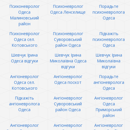
Психоневролог
Психоневролог
Порадьте
Одеса
Одеса Ленселище
психоневролога
Малиновський
Одеса
район
Психоневролог
Психоневролог
Підкажіть
Одеса сел.
Суворовський
психоневролога
Котовського
район Одеса
Одеса
Шевчук Ірина
Шевчук Ірина
Шевчук Ірина
Одеса відгуки
Миколаївна Одеса
Миколаївна
відгуки
відгуки
Ангіоневролог
Ангіоневролог
Порадьте
Одеса сел.
Одеса поскот
ангіоневролога
Котовського
Одеса
Підкажіть
Ангіоневролог
Ангіоневролог
ангіоневролога
Суворовський
Одеса
Одеса
район Одеса
Приморський
район
Ангіоневролог
Ангіоневролог
Ангіоневролог