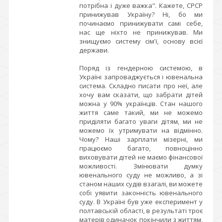
потрібна і дуже важка". Кажете, СРСР
принижував Україну? Ні, бо ми
починаємо принижувати самі себе,
нас ще ніхто не принижував. Ми
знищуємо систему сім'ї, основу всієї
держави.
Поряд із гендерною системою, в
Україні запроваджується і ювенальна
система. Складно писати про неї, але
хочу вам сказати, що забрати дітей
можна у 90% українців. Стан нашого
життя саме такий, ми не можемо
приділяти багато уваги дітям, ми не
можемо їх утримувати на відмінно.
Чому? Наші зарплати мізерні, ми
працюємо багато, повноцінно
виховувати дітей не маємо фінансової
можливості. Змінювати думку
ювенального суду не можливо, а зі
станом наших судів взагалі, ви можете
собі уявити законність ювенального
суду. В Україні був уже експеримент у
полтавській області, в результаті троє
матерів одиначок покінчили з життям,