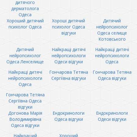
дитячого
дерматолога
Одеса
Хороший дитячий
Хороші дитячий
Дитячий
психолог Одеса
психолог Одеса
нейропсихолог
відгуки
Одеса селище
Котовського
Дитячий
Найкращі дитячі
Найкращі дитячі
нейропсихолог
нейропсихологи
нейропсихологи
Одеса Ленселище
Одеси відгуки
Одеса
Найкращі дитячі
Гончарова Тетяна
Гончарова Тетяна
нейропсихологи
Сергіївна відгуки
Одеса відгуки
Одеса
Гончарова Тетяна
Сергіївна Одеса
відгуки
Догонова Марія
Ендокринологи
Ендокринологи
Володимирівна
Одеса відгуки
Одеси відгуки
Одеса відгуки
Найкращий
Хороший