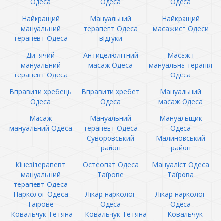
Одеса
Одеса
Одеса
Найкращий
Мануальний
Найкращий
мануальний
терапевт Одеса
масажист Одеси
терапевт Одеса
відгуки
Дитячий
Антицелюлітний
Масаж і
мануальний
масаж Одеса
мануальна терапія
терапевт Одеса
Одеса
Вправити хребець
Вправити хребет
Мануальний
Одеса
Одеса
масаж Одеса
Масаж
Мануальний
Мануальщик
мануальний Одеса
терапевт Одеса
Одеса
Суворовський
Малиновський
район
район
Кінезітерапевт
Остеопат Одеса
Мануаліст Одеса
мануальний
Таїрове
Таїрова
терапевт Одеса
Нарколог Одеса
Лікар нарколог
Лікар нарколог
Таїрове
Одеса
Одеса
Ковальчук Тетяна
Ковальчук Тетяна
Ковальчук