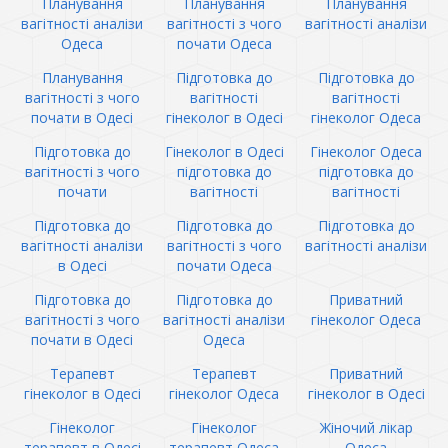
Планування
Планування
Планування
вагітності аналізи
вагітності з чого
вагітності аналізи
Одеса
почати Одеса
Планування
Підготовка до
Підготовка до
вагітності з чого
вагітності
вагітності
почати в Одесі
гінеколог в Одесі
гінеколог Одеса
Підготовка до
Гінеколог в Одесі
Гінеколог Одеса
вагітності з чого
підготовка до
підготовка до
почати
вагітності
вагітності
Підготовка до
Підготовка до
Підготовка до
вагітності аналізи
вагітності з чого
вагітності аналізи
в Одесі
почати Одеса
Підготовка до
Підготовка до
Приватний
вагітності з чого
вагітності аналізи
гінеколог Одеса
почати в Одесі
Одеса
Терапевт
Терапевт
Приватний
гінеколог в Одесі
гінеколог Одеса
гінеколог в Одесі
Гінеколог
Гінеколог
Жіночий лікар
терапевт в Одесі
терапевт Одеса
Одеса