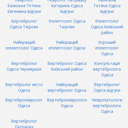
Калюжна Тетяна
Катерина Одеса
Тетяна Одеса
Євгенівна відгуки
відгуки
відгуки
Вертебролог
Епілептолог Одеса
Епілептолог
Одеса Таїрове
Таїрове
Одеса Київський
район
Найкращий
Найкращий
Хороший
епілептолог Одеса
епілептолог Одеси
епілептолог
Одеса
Вертебролог
Вертебролог Одеса
Консультація
Одеса Черемушки
Київський район
вертебролога
Одеса
Вертебролог місто
Найкращий
Вертебролог
Одеса
вертебролог Одеса
Одеса відгуки
Вертеброневролог
Вертеброневрологи
Невропатологи
Одеса
Одеса
вертебрологи
Одеса
Вертебролог
Патрашку