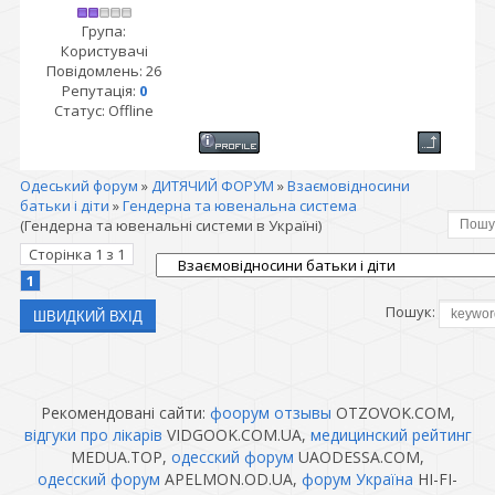
Група:
Користувачі
Повідомлень:
26
Репутація:
0
Статус:
Offline
Одеський форум
»
ДИТЯЧИЙ ФОРУМ
»
Взаємовідносини
батьки і діти
»
Гендерна та ювенальна система
(Гендерна та ювенальні системи в Україні)
Сторінка
1
з
1
1
Пошук:
Рекомендовані сайти:
фоорум отзывы
OTZOVOK.COM,
відгуки про лікарів
VIDGOOK.COM.UA,
медицинский рейтинг
MEDUA.TOP,
одесский форум
UAODESSA.COM,
одесский форум
APELMON.OD.UA,
форум Україна
HI-FI-