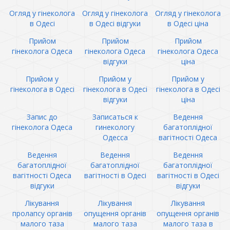
Огляд у гінеколога
Огляд у гінеколога
Огляд у гінеколога
в Одесі
в Одесі відгуки
в Одесі ціна
Прийом
Прийом
Прийом
гінеколога Одеса
гінеколога Одеса
гінеколога Одеса
відгуки
ціна
Прийом у
Прийом у
Прийом у
гінеколога в Одесі
гінеколога в Одесі
гінеколога в Одесі
відгуки
ціна
Запис до
Записаться к
Ведення
гінеколога Одеса
гинекологу
багатоплідної
Одесса
вагітності Одеса
Ведення
Ведення
Ведення
багатоплідної
багатоплідної
багатоплідної
вагітності Одеса
вагітності в Одесі
вагітності в Одесі
відгуки
відгуки
Лікування
Лікування
Лікування
пролапсу органів
опущення органів
опущення органів
малого таза
малого таза
малого таза в