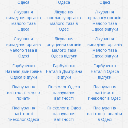
Одеса
Одеса
Одесі
Лікування
Лікування
Лікування
випадіння органів
пролапсу органів
пролапсу органів
малого таза
малого таза в
малого таза
Одеса
Одесі
Одеса відгуки
Лікування
Лікування
Лікування
випадіння органів
опущення органів
випадіння органів
малого таза в
малого таза
малого таза
Одесі
Одеса відгуки
Одеса відгуки
Гарбузенко
Гарбузенко
Гарбузенко
Наталія Дмитрівна
Наталія Дмитрівна
Наталія Одеса
Одеса відгуки
відгуки
відгуки
Планування
Гінеколог Одеса
Планування
вагітності з чого
планування
вагітності
почати
вагітності
гінеколог в Одесі
Планування
Гінеколог в Одесі
Планування
вагітності
планування
вагітності аналізи
гінеколог Одеса
вагітності
в Одесі