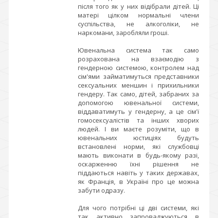
після того як у них відібрали дітей. Ці
матері цілком нормальні члени
суспільства, не алкоголіки, не
наркомани, заробляли гроші.
Ювенальна система так само
розрахована на взаємодію з
гендерною системою, контролем над
сім'ями займатимуться представники
сексуальних меншин і прихильники
гендеру. Так само, дітей, забраних за
допомогою ювенальної системи,
віддаватимуть у гендерну, а це сім'ї
гомосексуалістів та інших хворих
людей. І ви маєте розуміти, що в
ювенальних юстиціях будуть
встановлені норми, які службовці
мають виконати в будь-якому разі,
оскарженню їхні рішення не
піддаються навіть у таких державах,
як Франція, в Україні про це можна
забути одразу.
Для чого потрібні ці дві системи, які
так активно запроваджуються в