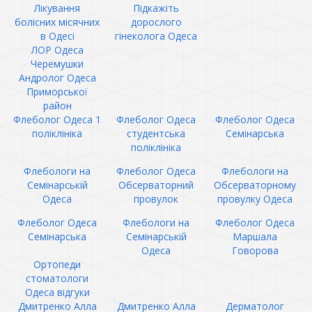
Лікування
Підкажіть
болісних місячних
дорослого
в Одесі
гінеколога Одеса
ЛОР Одеса
Черемушки
Андролог Одеса
Приморської
район
Флеболог Одеса 1
Флеболог Одеса
Флеболог Одеса
поліклініка
студентська
Семінарська
поліклініка
Флебологи на
Флеболог Одеса
Флебологи на
Семінарській
Обсерваторний
Обсерваторному
Одеса
провулок
провулку Одеса
Флеболог Одеса
Флебологи на
Флеболог Одеса
Семінарська
Семінарській
Маршала
Одеса
Говорова
Ортопеди
стоматологи
Одеса відгуки
Дмитренко Алла
Дмитренко Алла
Дерматолог