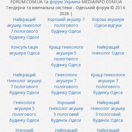
FORUM.COM.UA та
форум Украина
MEDIAINFO.COM.UA
Гендерна та ювенальна система - Одеський форум © 2014-
2026
|
Найкращий
Хороший акушер 7
Хороші акушери
акушер гінеколог
пологового
Одеси відгуки
7 пологового
будинку Одеси
будинку Одеси
Консультація
Кращі гінекологи
Найкращий
акушера Одеса
акушери 5
гінеколог Одеси
пологового
будинку Одеса
Найкращий
Гінекологи
Кращі гінекологи
гінеколог акушер
акушери 7
акушери 7
7 пологового
пологового
пологового
будинку Одеси
будинку Одеси
будинку Одеса
Гінекологи
Хороший
Найкращий
акушери 5
гінеколог акушер
гінеколог акушер
пологового
5 пологовий
5 пологовий
будинку Одеси
будинок Одеси
будинок Одеса
Хороший
Найкращий
Найкращий