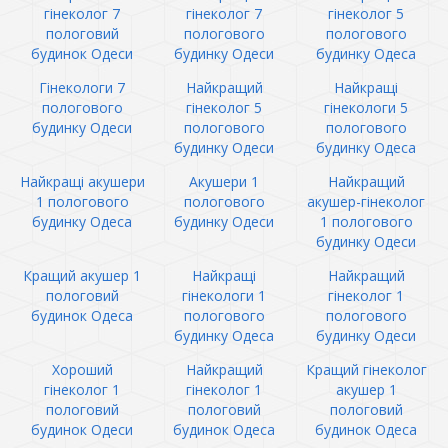
гінеколог 7
гінеколог 7
гінеколог 5
пологовий
пологового
пологового
будинок Одеси
будинку Одеси
будинку Одеса
Гінекологи 7
Найкращий
Найкращі
пологового
гінеколог 5
гінекологи 5
будинку Одеси
пологового
пологового
будинку Одеси
будинку Одеса
Найкращі акушери
Акушери 1
Найкращий
1 пологового
пологового
акушер-гінеколог
будинку Одеса
будинку Одеси
1 пологового
будинку Одеси
Кращий акушер 1
Найкращі
Найкращий
пологовий
гінекологи 1
гінеколог 1
будинок Одеса
пологового
пологового
будинку Одеса
будинку Одеси
Хороший
Найкращий
Кращий гінеколог
гінеколог 1
гінеколог 1
акушер 1
пологовий
пологовий
пологовий
будинок Одеси
будинок Одеса
будинок Одеса