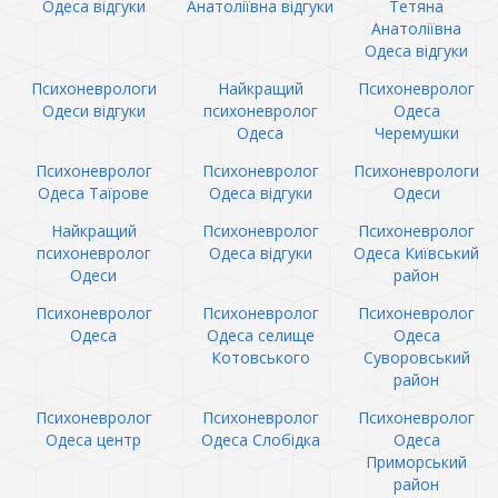
Одеса відгуки
Анатоліївна відгуки
Тетяна
Анатоліївна
Одеса відгуки
Психоневрологи
Найкращий
Психоневролог
Одеси відгуки
психоневролог
Одеса
Одеса
Черемушки
Психоневролог
Психоневролог
Психоневрологи
Одеса Таїрове
Одеса відгуки
Одеси
Найкращий
Психоневролог
Психоневролог
психоневролог
Одеса відгуки
Одеса Київський
Одеси
район
Психоневролог
Психоневролог
Психоневролог
Одеса
Одеса селище
Одеса
Котовського
Суворовський
район
Психоневролог
Психоневролог
Психоневролог
Одеса центр
Одеса Слобідка
Одеса
Приморський
район