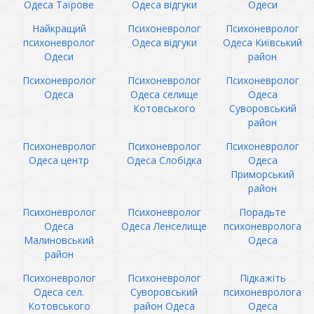
Одеса Таїрове
Одеса відгуки
Одеси
Найкращий
Психоневролог
Психоневролог
психоневролог
Одеса відгуки
Одеса Київський
Одеси
район
Психоневролог
Психоневролог
Психоневролог
Одеса
Одеса селище
Одеса
Котовського
Суворовський
район
Психоневролог
Психоневролог
Психоневролог
Одеса центр
Одеса Слобідка
Одеса
Приморський
район
Психоневролог
Психоневролог
Порадьте
Одеса
Одеса Ленселище
психоневролога
Малиновський
Одеса
район
Психоневролог
Психоневролог
Підкажіть
Одеса сел.
Суворовський
психоневролога
Котовського
район Одеса
Одеса