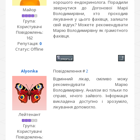
хорошого ендокринолога. Порадили
звернутися до Догонової Марії
Майор
Володимирівни, хто проходив
лікування у цього фахівця, залиште
Група:
свій відгук? Можете рекомендувати
Користувачі
Марію Володимирівну як грамотного
Повідомлень:
фахівця.
162
Репутація:
0
Статус:
Offline
Alyonka
Повідомлення #
2
Відмінний лікар, сміливо можу
рекомендувати Марію
Володимирівну. Аналізи всі тільки по
справі, нічого зайвого. Інформація
викладена доступно і зрозуміло,
лікування допомогло.
Лейтенант
Група:
Користувачі
Повідомлень: