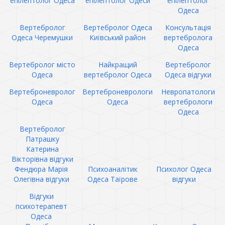
епілептолог Одеса
епілептолог Одеси
епілептолог
Одеса
Вертебролог
Вертебролог Одеса
Консультація
Одеса Черемушки
Київський район
вертебролога
Одеса
Вертебролог місто
Найкращий
Вертебролог
Одеса
вертебролог Одеса
Одеса відгуки
Вертеброневролог
Вертеброневрологи
Невропатологи
Одеса
Одеса
вертебрологи
Одеса
Вертебролог
Патрашку
Катерина
Вікторівна відгуки
Фендюра Марія
Психоаналітик
Психолог Одеса
Олегівна відгуки
Одеса Таїрове
відгуки
Відгуки
психотерапевт
Одеса