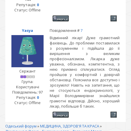
Репутація:
0
Статус:
Offline
Yasya
Повідомлення #
7
Відмінний лікар! Дуже грамотний
фахівець. До проблеми поставилася
з розумінням і підійшла до її
вирішення з великим
професіоналізмом. Лікарка дуже
уважна, обізнана, компетентна, з
нею приємно спілкуватися. Огляд
Сержант
пройшов у комфортній і довірчій
обстановці. Пояснила все доступно і
Група:
зрозуміло! Навіть на запитання, що
Користувачі
не стосуються ендокринології, у
Повідомлень:
97
Марії Володимирівни знайшлися
Репутація:
0
грамотні відповіді. Дійсно, хороший
Статус:
Offline
лікар, побільше б таких.
Одеський форум
»
МЕДИЦИНА, ЗДОРОВ'Я ТА КРАСА
»