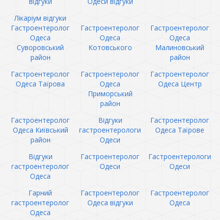
відгуки
Одеси відгуки
Лікаріум відгуки
Гастроентеролог
Гастроентеролог
Гастроентеролог
Одеса
Одеса
Одеса
Суворовський
Котовського
Малиновський
район
район
Гастроентеролог
Гастроентеролог
Гастроентеролог
Одеса Таїрова
Одеса
Одеса Центр
Приморський
район
Гастроентеролог
Відгуки
Гастроентеролог
Одеса Київський
гастроентерологи
Одеса Таїрове
район
Одеси
Відгуки
Гастроентеролог
Гастроентерологи
гастроентеролог
Одеси
Одеси
Одеса
Гарний
Гастроентеролог
Гастроентеролог
гастроентеролог
Одеса відгуки
Одеса
Одеса