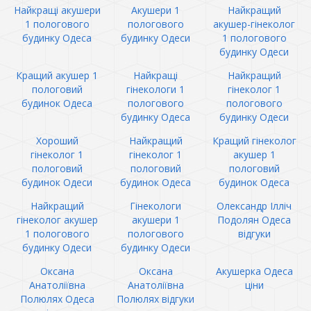
Найкращі акушери
Акушери 1
Найкращий
1 пологового
пологового
акушер-гінеколог
будинку Одеса
будинку Одеси
1 пологового
будинку Одеси
Кращий акушер 1
Найкращі
Найкращий
пологовий
гінекологи 1
гінеколог 1
будинок Одеса
пологового
пологового
будинку Одеса
будинку Одеси
Хороший
Найкращий
Кращий гінеколог
гінеколог 1
гінеколог 1
акушер 1
пологовий
пологовий
пологовий
будинок Одеси
будинок Одеса
будинок Одеса
Найкращий
Гінекологи
Олександр Ілліч
гінеколог акушер
акушери 1
Подолян Одеса
1 пологового
пологового
відгуки
будинку Одеси
будинку Одеси
Оксана
Оксана
Акушерка Одеса
Анатоліївна
Анатоліївна
ціни
Полюлях Одеса
Полюлях відгуки