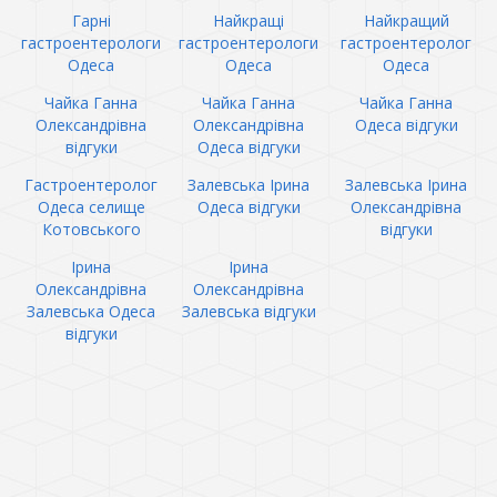
Гарні
Найкращі
Найкращий
гастроентерологи
гастроентерологи
гастроентеролог
Одеса
Одеса
Одеса
Чайка Ганна
Чайка Ганна
Чайка Ганна
Олександрівна
Олександрівна
Одеса відгуки
відгуки
Одеса відгуки
Гастроентеролог
Залевська Ірина
Залевська Ірина
Одеса селище
Одеса відгуки
Олександрівна
Котовського
відгуки
Ірина
Ірина
Олександрівна
Олександрівна
Залевська Одеса
Залевська відгуки
відгуки