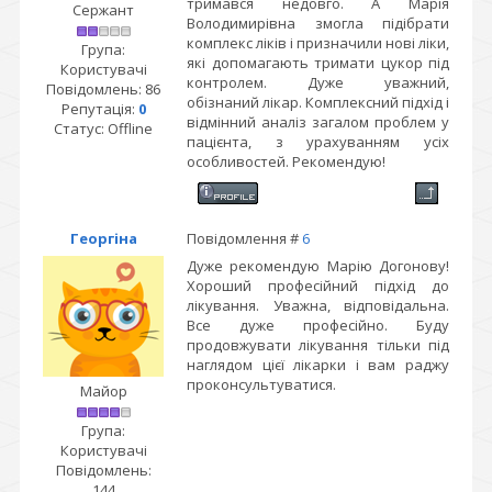
тримався недовго. А Марія
Сержант
Володимирівна змогла підібрати
комплекс ліків і призначили нові ліки,
Група:
які допомагають тримати цукор під
Користувачі
контролем. Дуже уважний,
Повідомлень:
86
обізнаний лікар. Комплексний підхід і
Репутація:
0
відмінний аналіз загалом проблем у
Статус:
Offline
пацієнта, з урахуванням усіх
особливостей. Рекомендую!
Георгіна
Повідомлення #
6
Дуже рекомендую Марію Догонову!
Хороший професійний підхід до
лікування. Уважна, відповідальна.
Все дуже професійно. Буду
продовжувати лікування тільки під
наглядом цієї лікарки і вам раджу
проконсультуватися.
Майор
Група:
Користувачі
Повідомлень:
144