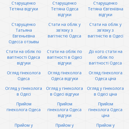
Старущенко
Старущенко
Старущенко
Тетяна відгуки
Тетяна Одеса
Тетяна Євгеніївна
відгуки
відгуки
Старущенко
Стати на облік у
Стати на облік у
Татьяна
зв'язку з
зв'язку з
Евгеньевна
вагітністю Одеса
вагітністю в Одесі
Одесса отзывы
Стати на облік по
Стати на облік по
До кого стати на
вагітності Одеса
вагітності в Одесі
облік по
відгуки
відгуки
вагітності Одеса
Огляд гінеколога
Огляд гінеколога
Огляд гінеколога
Одеса
Одеса відгуки
Одеса ціна
Огляд у гінеколога
Огляд у гінеколога
Огляд у гінеколога
в Одесі
в Одесі відгуки
в Одесі ціна
Прийом
Прийом
Прийом
гінеколога Одеса
гінеколога Одеса
гінеколога Одеса
відгуки
ціна
Прийом у
Прийом у
Прийом у