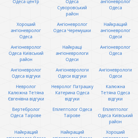
Одеса центр
Одеса
ангіоневролог
Суворовський
Одеса
район
Хороший
Ангіоневролог
Найкращий
ангіоневролог
Одеса Черемушки
ангіоневролог
Одеса
Одеси
Ангіоневролог
Найкращі
Ангіоневролог
Одеса Київський
ангіоневрологи
Одеса
район
Одеси
Ангіоневролог
Ангіоневрологи
Ангіоневрологи
Одеса відгуки
Одеси відгуки
Одеси
Невролог
Невролог Патрашку
Калюжна
Калюжна Тетяна
Катерина Одеса
Тетяна Одеса
Євгенівна відгуки
відгуки
відгуки
Вертебролог
Епілептолог Одеса
Епілептолог
Одеса Таїрове
Таїрове
Одеса Київський
район
Найкращий
Найкращий
Хороший