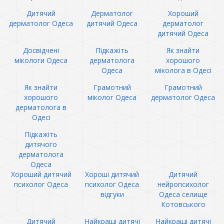
Дитячий
Дерматолог
Хороший
дерматолог Одеса
дитячий Одеса
дерматолог
дитячий Одеса
Досвідчені
Підкажіть
Як знайти
мікологи Одеса
дерматолога
хорошого
Одеса
міколога в Одесі
Як знайти
Грамотний
Грамотний
хорошого
міколог Одеса
дерматолог Одеса
дерматолога в
Одесі
Підкажіть
дитячого
дерматолога
Одеса
Хороший дитячий
Хороші дитячий
Дитячий
психолог Одеса
психолог Одеса
нейропсихолог
відгуки
Одеса селище
Котовського
Дитячий
Найкращі дитячі
Найкращі дитячі