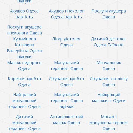
відгуки
Акушер Одеса
Акушер гінеколог
Послуги акушера
вартість
Одеса вартість
Одеса
Послуги акушера
гінеколога Одеса
Кузьмінова
Лікар дієтолог
Дитячий дієтолог
Катерина
Одеса
Одеса Таїрове
Валеріївна Одеса
відгуки
Масаж недорого
Мануальний
Мануальник
Одеса
терапевт Одеса
Одеса
Корекція хребта
Лікування хребта
Лікування сколіозу
Одеса
Одеса
Одеса
Найкращий
Мануальний
Найкращий
мануальний
терапевт Одеса
масажист Одеси
терапевт Одеса
відгуки
Дитячий
Антицелюлітний
Масаж і
мануальний
масаж Одеса
мануальна терапія
терапевт Одеса
Одеса