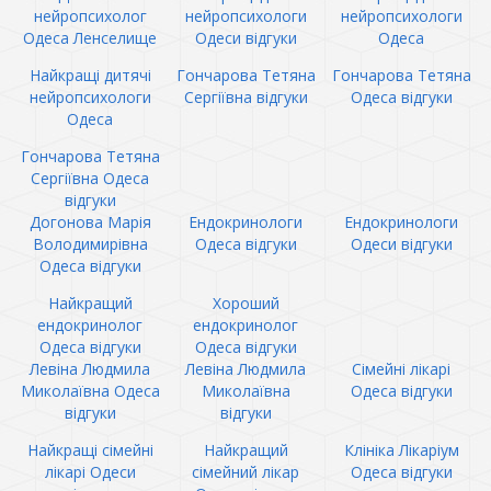
нейропсихолог
нейропсихологи
нейропсихологи
Одеса Ленселище
Одеси відгуки
Одеса
Найкращі дитячі
Гончарова Тетяна
Гончарова Тетяна
нейропсихологи
Сергіївна відгуки
Одеса відгуки
Одеса
Гончарова Тетяна
Сергіївна Одеса
відгуки
Догонова Марія
Ендокринологи
Ендокринологи
Володимирівна
Одеса відгуки
Одеси відгуки
Одеса відгуки
Найкращий
Хороший
ендокринолог
ендокринолог
Одеса відгуки
Одеса відгуки
Левіна Людмила
Левіна Людмила
Сімейні лікарі
Миколаївна Одеса
Миколаївна
Одеса відгуки
відгуки
відгуки
Найкращі сімейні
Найкращий
Клініка Лікаріум
лікарі Одеси
сімейний лікар
Одеса відгуки