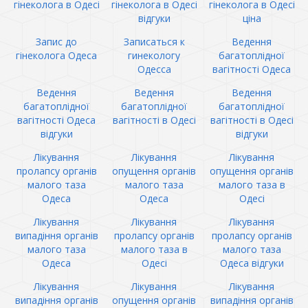
гінеколога в Одесі
гінеколога в Одесі
гінеколога в Одесі
відгуки
ціна
Запис до
Записаться к
Ведення
гінеколога Одеса
гинекологу
багатоплідної
Одесса
вагітності Одеса
Ведення
Ведення
Ведення
багатоплідної
багатоплідної
багатоплідної
вагітності Одеса
вагітності в Одесі
вагітності в Одесі
відгуки
відгуки
Лікування
Лікування
Лікування
пролапсу органів
опущення органів
опущення органів
малого таза
малого таза
малого таза в
Одеса
Одеса
Одесі
Лікування
Лікування
Лікування
випадіння органів
пролапсу органів
пролапсу органів
малого таза
малого таза в
малого таза
Одеса
Одесі
Одеса відгуки
Лікування
Лікування
Лікування
випадіння органів
опущення органів
випадіння органів