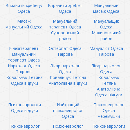
Вправити хребець
Вправити хребет
Мануальний
Одеса
Одеса
масаж Одеса
Масаж
Мануальний
Мануальщик
мануальний Одеса
терапевт Одеса
Одеса
Суворовський
Малиновський
район
район
Кінезітерапевт
Остеопат Одеса
Мануаліст Одеса
мануальний
Таїрове
Таїрова
терапевт Одеса
Нарколог Одеса
Лікар нарколог
Лікар нарколог
Таїрове
Одеса
Одеса
Ковальчук Тетяна
Ковальчук Тетяна
Ковальчук
Одеса відгуки
Анатоліївна відгуки
Тетяна
Анатоліївна
Одеса відгуки
Психоневрологи
Найкращий
Психоневролог
Одеси відгуки
психоневролог
Одеса
Одеса
Черемушки
Психоневролог
Психоневролог
Психоневрологи