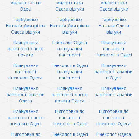
малого таза в
малого таза
малого таза
Одесі
Одеса відгуки
Одеса відгуки
Гарбузенко
Гарбузенко
Гарбузенко
Наталія Дмитрівна
Наталія Дмитрівна
Наталія Одеса
Одеса відгуки
відгуки
відгуки
Планування
Гінеколог Одеса
Планування
вагітності з чого
планування
вагітності
почати
вагітності
гінеколог в Одесі
Планування
Гінеколог в Одесі
Планування
вагітності
планування
вагітності аналізи
гінеколог Одеса
вагітності
в Одесі
Планування
Планування
Планування
вагітності аналізи
вагітності з чого
вагітності аналізи
Одеса
почати Одеса
Планування
Підготовка до
Підготовка до
вагітності з чого
вагітності
вагітності
почати в Одесі
гінеколог в Одесі
гінеколог Одеса
Підготовка до
Гінеколог в Одесі
Гінеколог Одеса