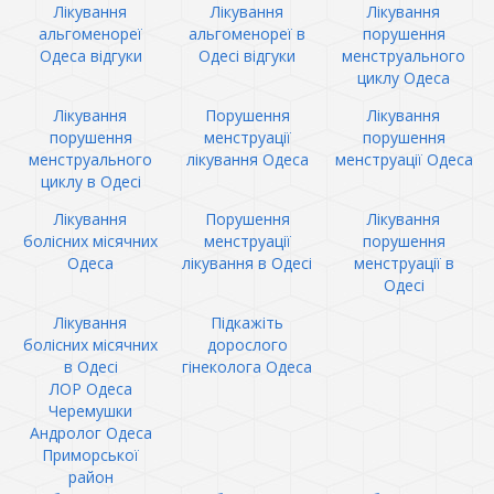
Лікування
Лікування
Лікування
альгоменореї
альгоменореї в
порушення
Одеса відгуки
Одесі відгуки
менструального
циклу Одеса
Лікування
Порушення
Лікування
порушення
менструації
порушення
менструального
лікування Одеса
менструації Одеса
циклу в Одесі
Лікування
Порушення
Лікування
болісних місячних
менструації
порушення
Одеса
лікування в Одесі
менструації в
Одесі
Лікування
Підкажіть
болісних місячних
дорослого
в Одесі
гінеколога Одеса
ЛОР Одеса
Черемушки
Андролог Одеса
Приморської
район