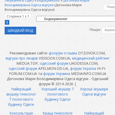
Лікування в Одесі
»
Ендокринолог
»
Догонова Марія
Володимирівна Одеса відгуки
(Догонова Марія
Володимирівна Одеса відгуки)
Сторінка
1
з
1
1
Пошук:
Рекомендовані сайти:
фоорум отзывы
OTZOVOK.COM,
відгуки про лікарів
VIDGOOK.COM.UA,
медицинский рейтинг
MEDUA.TOP,
одесский форум
UAODESSA.COM,
одесский форум
APELMON.OD.UA,
форум Україна
HI-FI-
FORUM.COM.UA та
форум Украина
MEDIAINFO.COM.UA
Догонова Марія Володимирівна Одеса відгуки - Одеський
форум © 2014-2026
|
Найкращий
Хороший акушер 7
Хороші акушери
акушер гінеколог
пологового
Одеси відгуки
7 пологового
будинку Одеси
будинку Одеси
Консультація
Кращі гінекологи
Найкращий