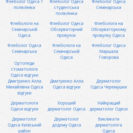
Флеболог Одеса 1
Флеболог Одеса
Флеболог Одеса
поліклініка
студентська
Семінарська
поліклініка
Флебологи на
Флеболог Одеса
Флебологи на
Семінарській
Обсерваторний
Обсерваторному
Одеса
провулок
провулку Одеса
Флеболог Одеса
Флебологи на
Флеболог Одеса
Семінарська
Семінарській
Маршала
Одеса
Говорова
Ортопеди
стоматологи
Одеса відгуки
Дмитренко Алла
Дмитренко Алла
Дерматолог
Михайлівна Одеса
Одеса відгуки
Одеса Черемушки
відгуки
Дерматологи
Хороший
Найкращий
Одеси відгуки
дерматолог Одеса
дерматолог Одеси
Дерматолог
Дерматолог
Викликати
Одеса Київський
додому Одеса
дерматолога
район
Одеса