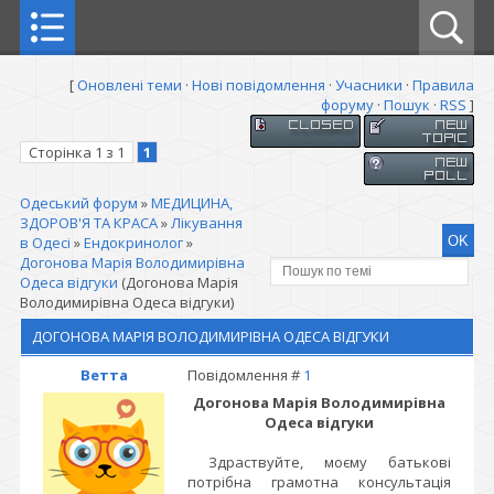
[
Оновлені теми
·
Нові повідомлення
·
Учасники
·
Правила
форуму
·
Пошук
·
RSS
]
Сторінка
1
з
1
1
Одеський форум
»
МЕДИЦИНА,
ЗДОРОВ'Я ТА КРАСА
»
Лікування
в Одесі
»
Ендокринолог
»
Догонова Марія Володимирівна
Одеса відгуки
(Догонова Марія
Володимирівна Одеса відгуки)
ДОГОНОВА МАРІЯ ВОЛОДИМИРІВНА ОДЕСА ВІДГУКИ
Ветта
Повідомлення #
1
Догонова Марія Володимирівна
Одеса відгуки
Здраствуйте, моєму батькові
потрібна грамотна консультація