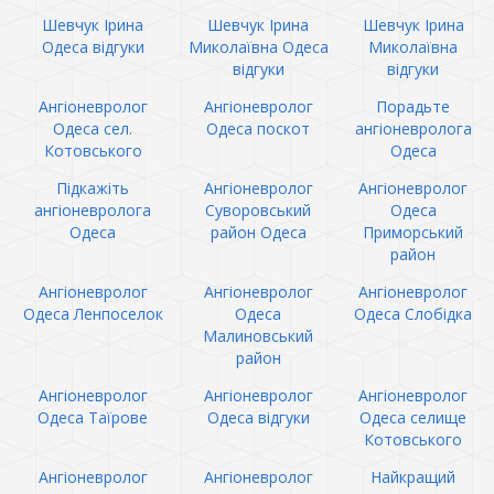
Шевчук Ірина
Шевчук Ірина
Шевчук Ірина
Одеса відгуки
Миколаївна Одеса
Миколаївна
відгуки
відгуки
Ангіоневролог
Ангіоневролог
Порадьте
Одеса сел.
Одеса поскот
ангіоневролога
Котовського
Одеса
Підкажіть
Ангіоневролог
Ангіоневролог
ангіоневролога
Суворовський
Одеса
Одеса
район Одеса
Приморський
район
Ангіоневролог
Ангіоневролог
Ангіоневролог
Одеса Ленпоселок
Одеса
Одеса Слобідка
Малиновський
район
Ангіоневролог
Ангіоневролог
Ангіоневролог
Одеса Таїрове
Одеса відгуки
Одеса селище
Котовського
Ангіоневролог
Ангіоневролог
Найкращий