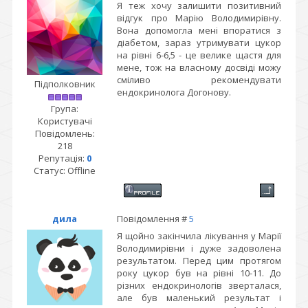
Я теж хочу залишити позитивний
відгук про Марію Володимирівну.
Вона допомогла мені впоратися з
діабетом, зараз утримувати цукор
на рівні 6-6,5 - це велике щастя для
мене, тож на власному досвіді можу
сміливо рекомендувати
Підполковник
ендокринолога Догонову.
Група:
Користувачі
Повідомлень:
218
Репутація:
0
Статус:
Offline
дила
Повідомлення #
5
Я щойно закінчила лікування у Марії
Володимирівни і дуже задоволена
результатом. Перед цим протягом
року цукор був на рівні 10-11. До
різних ендокринологів зверталася,
але був маленький результат і