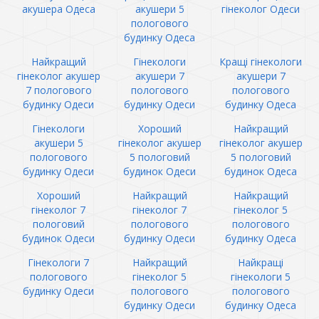
акушера Одеса
акушери 5
гінеколог Одеси
пологового
будинку Одеса
Найкращий
Гінекологи
Кращі гінекологи
гінеколог акушер
акушери 7
акушери 7
7 пологового
пологового
пологового
будинку Одеси
будинку Одеси
будинку Одеса
Гінекологи
Хороший
Найкращий
акушери 5
гінеколог акушер
гінеколог акушер
пологового
5 пологовий
5 пологовий
будинку Одеси
будинок Одеси
будинок Одеса
Хороший
Найкращий
Найкращий
гінеколог 7
гінеколог 7
гінеколог 5
пологовий
пологового
пологового
будинок Одеси
будинку Одеси
будинку Одеса
Гінекологи 7
Найкращий
Найкращі
пологового
гінеколог 5
гінекологи 5
будинку Одеси
пологового
пологового
будинку Одеси
будинку Одеса