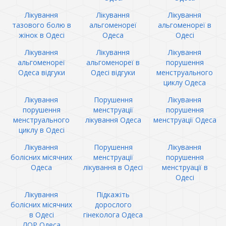
Лікування
Лікування
Лікування
тазового болю в
альгоменореї
альгоменореї в
жінок в Одесі
Одеса
Одесі
Лікування
Лікування
Лікування
альгоменореї
альгоменореї в
порушення
Одеса відгуки
Одесі відгуки
менструального
циклу Одеса
Лікування
Порушення
Лікування
порушення
менструації
порушення
менструального
лікування Одеса
менструації Одеса
циклу в Одесі
Лікування
Порушення
Лікування
болісних місячних
менструації
порушення
Одеса
лікування в Одесі
менструації в
Одесі
Лікування
Підкажіть
болісних місячних
дорослого
в Одесі
гінеколога Одеса
ЛОР Одеса