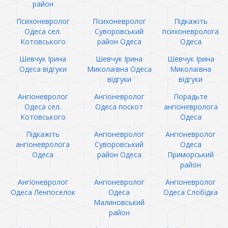
район
Психоневролог
Психоневролог
Підкажіть
Одеса сел.
Суворовський
психоневролога
Котовського
район Одеса
Одеса
Шевчук Ірина
Шевчук Ірина
Шевчук Ірина
Одеса відгуки
Миколаївна Одеса
Миколаївна
відгуки
відгуки
Ангіоневролог
Ангіоневролог
Порадьте
Одеса сел.
Одеса поскот
ангіоневролога
Котовського
Одеса
Підкажіть
Ангіоневролог
Ангіоневролог
ангіоневролога
Суворовський
Одеса
Одеса
район Одеса
Приморський
район
Ангіоневролог
Ангіоневролог
Ангіоневролог
Одеса Ленпоселок
Одеса
Одеса Слобідка
Малиновський
район