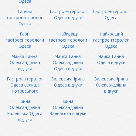
Одеса
Гарний
Гастроентеролог
Гастроентеролог
гастроентеролог
Одеса відгуки
Одеса
Одеса
Гарні
Найкращі
Найкращий
гастроентерологи
гастроентерологи
гастроентеролог
Одеса
Одеса
Одеса
Чайка Ганна
Чайка Ганна
Чайка Ганна
Олександрівна
Олександрівна
Одеса відгуки
відгуки
Одеса відгуки
Гастроентеролог
Залевська Ірина
Залевська Ірина
Одеса селище
Одеса відгуки
Олександрівна
Котовського
відгуки
Ірина
Ірина
Олександрівна
Олександрівна
Залевська Одеса
Залевська відгуки
відгуки