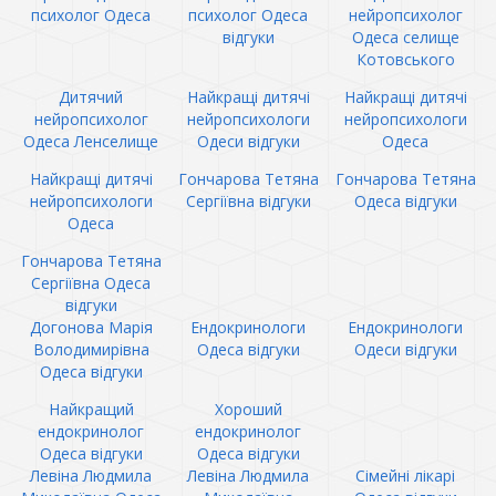
психолог Одеса
психолог Одеса
нейропсихолог
відгуки
Одеса селище
Котовського
Дитячий
Найкращі дитячі
Найкращі дитячі
нейропсихолог
нейропсихологи
нейропсихологи
Одеса Ленселище
Одеси відгуки
Одеса
Найкращі дитячі
Гончарова Тетяна
Гончарова Тетяна
нейропсихологи
Сергіївна відгуки
Одеса відгуки
Одеса
Гончарова Тетяна
Сергіївна Одеса
відгуки
Догонова Марія
Ендокринологи
Ендокринологи
Володимирівна
Одеса відгуки
Одеси відгуки
Одеса відгуки
Найкращий
Хороший
ендокринолог
ендокринолог
Одеса відгуки
Одеса відгуки
Левіна Людмила
Левіна Людмила
Сімейні лікарі