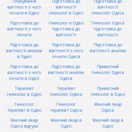
Планування
Підготовка до
Підготовка до
вагітності з чого
вагітності
вагітності
почати в Одесі
гінеколог в Одесі
гінеколог Одеса
Підготовка до
Гінеколог в Одесі
Гінеколог Одеса
вагітності з чого
підготовка до
підготовка до
почати
вагітності
вагітності
Підготовка до
Підготовка до
Підготовка до
вагітності аналізи
вагітності з чого
вагітності аналізи
в Одесі
почати Одеса
Підготовка до
Підготовка до
Приватний
вагітності з чого
вагітності аналізи
гінеколог Одеса
почати в Одесі
Одеса
Терапевт
Терапевт
Приватний
гінеколог в Одесі
гінеколог Одеса
гінеколог в Одесі
Гінеколог
Гінеколог
Жіночий лікар
терапевт в Одесі
терапевт Одеса
Одеса
Жіночий лікар
Жіночий лікар в
Жіночий лікар в
Одеса відгуки
Одесі
Одесі