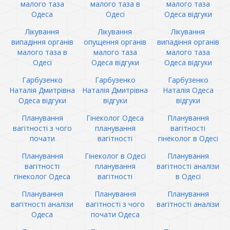
малого таза
малого таза в
малого таза
Одеса
Одесі
Одеса відгуки
Лікування
Лікування
Лікування
випадіння органів
опущення органів
випадіння органів
малого таза в
малого таза
малого таза
Одесі
Одеса відгуки
Одеса відгуки
Гарбузенко
Гарбузенко
Гарбузенко
Наталія Дмитрівна
Наталія Дмитрівна
Наталія Одеса
Одеса відгуки
відгуки
відгуки
Планування
Гінеколог Одеса
Планування
вагітності з чого
планування
вагітності
почати
вагітності
гінеколог в Одесі
Планування
Гінеколог в Одесі
Планування
вагітності
планування
вагітності аналізи
гінеколог Одеса
вагітності
в Одесі
Планування
Планування
Планування
вагітності аналізи
вагітності з чого
вагітності аналізи
Одеса
почати Одеса