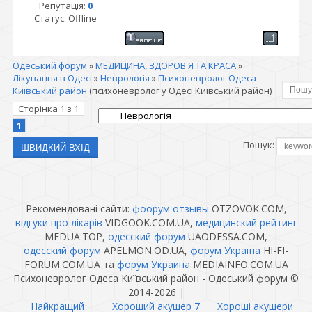
Репутація:
0
Статус:
Offline
Одеський форум
»
МЕДИЦИНА, ЗДОРОВ'Я ТА КРАСА
»
Лікування в Одесі
»
Неврологія
»
Психоневролог Одеса
Київський район
(психоневролог у Одесі Київський район)
Сторінка
1
з
1
1
Пошук:
Рекомендовані сайти:
фоорум отзывы
OTZOVOK.COM,
відгуки про лікарів
VIDGOOK.COM.UA,
медицинский рейтинг
MEDUA.TOP,
одесский форум
UAODESSA.COM,
одесский форум
APELMON.OD.UA,
форум Україна
HI-FI-
FORUM.COM.UA та
форум Украина
MEDIAINFO.COM.UA
Психоневролог Одеса Київський район - Одеський форум ©
2014-2026
|
Найкращий
Хороший акушер 7
Хороші акушери