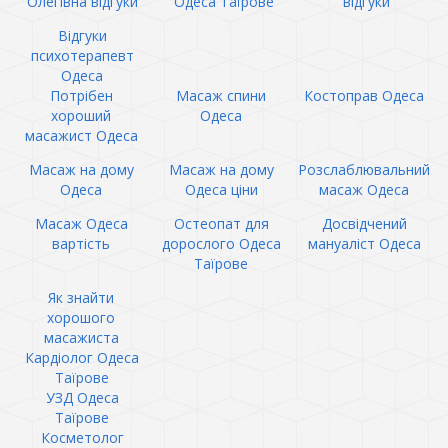
Олегівна відгуки
Одеса Таїрове
відгуки
Відгуки
психотерапевт
Одеса
Потрібен
Масаж спини
Костоправ Одеса
хороший
Одеса
масажист Одеса
Масаж на дому
Масаж на дому
Розслаблювальний
Одеса
Одеса ціни
масаж Одеса
Масаж Одеса
Остеопат для
Досвідчений
вартість
дорослого Одеса
мануаліст Одеса
Таїрове
Як знайти
хорошого
масажиста
Кардіолог Одеса
Таїрове
УЗД Одеса
Таїрове
Косметолог