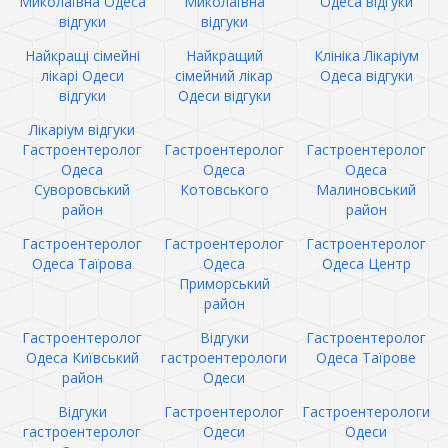
Миколаївна Одеса
Миколаївна
Одеса відгуки
відгуки
відгуки
Найкращі сімейні
Найкращий
Клініка Лікаріум
лікарі Одеси
сімейний лікар
Одеса відгуки
відгуки
Одеси відгуки
Лікаріум відгуки
Гастроентеролог
Гастроентеролог
Гастроентеролог
Одеса
Одеса
Одеса
Суворовський
Котовського
Малиновський
район
район
Гастроентеролог
Гастроентеролог
Гастроентеролог
Одеса Таїрова
Одеса
Одеса Центр
Приморський
район
Гастроентеролог
Відгуки
Гастроентеролог
Одеса Київський
гастроентерологи
Одеса Таїрове
район
Одеси
Відгуки
Гастроентеролог
Гастроентерологи
гастроентеролог
Одеси
Одеси