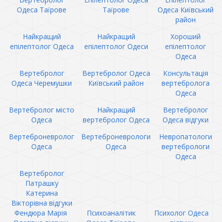
Одеса Таїрове
Таїрове
Одеса Київський
район
Найкращий
Найкращий
Хороший
епілептолог Одеса
епілептолог Одеси
епілептолог
Одеса
Вертебролог
Вертебролог Одеса
Консультація
Одеса Черемушки
Київський район
вертебролога
Одеса
Вертебролог місто
Найкращий
Вертебролог
Одеса
вертебролог Одеса
Одеса відгуки
Вертеброневролог
Вертеброневрологи
Невропатологи
Одеса
Одеса
вертебрологи
Одеса
Вертебролог
Патрашку
Катерина
Вікторівна відгуки
Фендюра Марія
Психоаналітик
Психолог Одеса