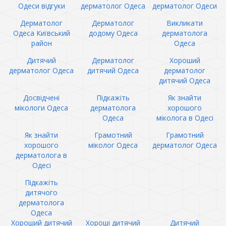
Одеси відгуки
дерматолог Одеса
дерматолог Одеси
Дерматолог
Дерматолог
Викликати
Одеса Київський
додому Одеса
дерматолога
район
Одеса
Дитячий
Дерматолог
Хороший
дерматолог Одеса
дитячий Одеса
дерматолог
дитячий Одеса
Досвідчені
Підкажіть
Як знайти
мікологи Одеса
дерматолога
хорошого
Одеса
міколога в Одесі
Як знайти
Грамотний
Грамотний
хорошого
міколог Одеса
дерматолог Одеса
дерматолога в
Одесі
Підкажіть
дитячого
дерматолога
Одеса
Хороший дитячий
Хороші дитячий
Дитячий