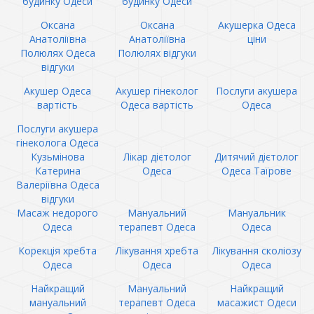
будинку Одеси
будинку Одеси
Оксана
Оксана
Акушерка Одеса
Анатоліївна
Анатоліївна
ціни
Полюлях Одеса
Полюлях відгуки
відгуки
Акушер Одеса
Акушер гінеколог
Послуги акушера
вартість
Одеса вартість
Одеса
Послуги акушера
гінеколога Одеса
Кузьмінова
Лікар дієтолог
Дитячий дієтолог
Катерина
Одеса
Одеса Таїрове
Валеріївна Одеса
відгуки
Масаж недорого
Мануальний
Мануальник
Одеса
терапевт Одеса
Одеса
Корекція хребта
Лікування хребта
Лікування сколіозу
Одеса
Одеса
Одеса
Найкращий
Мануальний
Найкращий
мануальний
терапевт Одеса
масажист Одеси