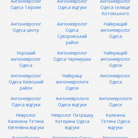
Ангіоневролог
Ангіоневролог
Ангіоневролог
Одеса Таїрове
Одеса відгуки
Одеса селище
Котовського
Ангіоневролог
Ангіоневролог
Найкращий
Одеса центр
Одеса
ангіоневролог
Суворовський
Одеса
район
Хороший
Ангіоневролог
Найкращий
ангіоневролог
Одеса Черемушки
ангіоневролог
Одеса
Одеси
Ангіоневролог
Найкращі
Ангіоневролог
Одеса Київський
ангіоневрологи
Одеса
район
Одеси
Ангіоневролог
Ангіоневрологи
Ангіоневрологи
Одеса відгуки
Одеси відгуки
Одеси
Невролог
Невролог Патрашку
Калюжна
Калюжна Тетяна
Катерина Одеса
Тетяна Одеса
Євгенівна відгуки
відгуки
відгуки
Вертебролог
Епілептолог Одеса
Епілептолог