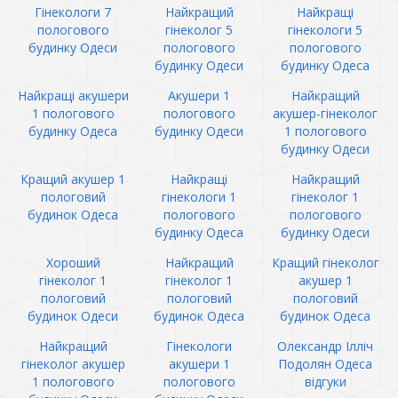
Гінекологи 7
Найкращий
Найкращі
пологового
гінеколог 5
гінекологи 5
будинку Одеси
пологового
пологового
будинку Одеси
будинку Одеса
Найкращі акушери
Акушери 1
Найкращий
1 пологового
пологового
акушер-гінеколог
будинку Одеса
будинку Одеси
1 пологового
будинку Одеси
Кращий акушер 1
Найкращі
Найкращий
пологовий
гінекологи 1
гінеколог 1
будинок Одеса
пологового
пологового
будинку Одеса
будинку Одеси
Хороший
Найкращий
Кращий гінеколог
гінеколог 1
гінеколог 1
акушер 1
пологовий
пологовий
пологовий
будинок Одеси
будинок Одеса
будинок Одеса
Найкращий
Гінекологи
Олександр Ілліч
гінеколог акушер
акушери 1
Подолян Одеса
1 пологового
пологового
відгуки