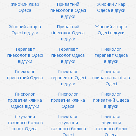
Жіночий лікар
Приватний
Жіночий лікар
Одеса
гінеколог в Одесі
Одеса відгуки
відгуки
Жіночий лікар в
Приватний
Жіночий лікар в
Одесі відгуки
гінеколог Одеса
Одесі відгуки
відгуки
Терапевт
Терапевт
Гінеколог
гінеколог в Одесі
гінеколог Одеса
терапевт Одеса
відгуки
відгуки
відгуки
Гінеколог
Гінеколог
Гінеколог
приватний Одеса
терапевт в Одесі
приватна клініка в
відгуки
Одесі
Гінеколог
Гінеколог
Гінеколог
приватна клініка
приватна клініка
приватний Одеса
Одеса відгуки
Одеса
відгуки
Лікування
Гінеколог
Гінеколог
тазового болю в
лікування
лікування
жінок Одеса
тазового болю в
тазового болю
Одесі
Одеса