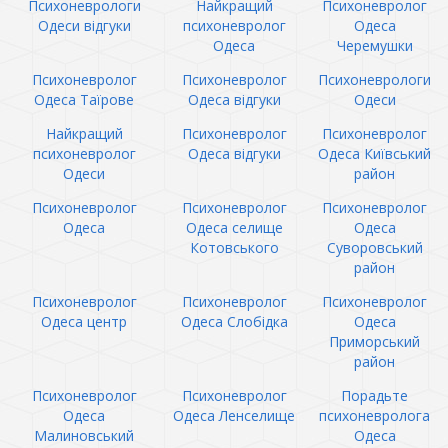
Психоневрологи
Найкращий
Психоневролог
Одеси відгуки
психоневролог
Одеса
Одеса
Черемушки
Психоневролог
Психоневролог
Психоневрологи
Одеса Таїрове
Одеса відгуки
Одеси
Найкращий
Психоневролог
Психоневролог
психоневролог
Одеса відгуки
Одеса Київський
Одеси
район
Психоневролог
Психоневролог
Психоневролог
Одеса
Одеса селище
Одеса
Котовського
Суворовський
район
Психоневролог
Психоневролог
Психоневролог
Одеса центр
Одеса Слобідка
Одеса
Приморський
район
Психоневролог
Психоневролог
Порадьте
Одеса
Одеса Ленселище
психоневролога
Малиновський
Одеса