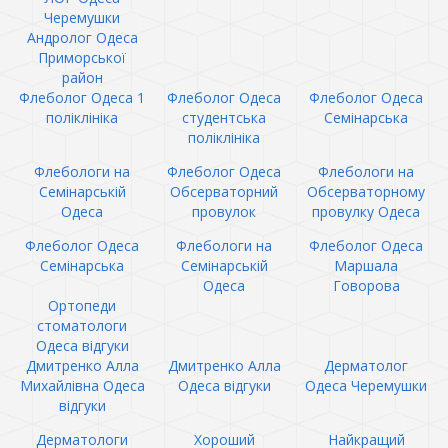
Черемушки
Андролог Одеса
Приморської
район
Флеболог Одеса 1
Флеболог Одеса
Флеболог Одеса
поліклініка
студентська
Семінарська
поліклініка
Флебологи на
Флеболог Одеса
Флебологи на
Семінарській
Обсерваторний
Обсерваторному
Одеса
провулок
провулку Одеса
Флеболог Одеса
Флебологи на
Флеболог Одеса
Семінарська
Семінарській
Маршала
Одеса
Говорова
Ортопеди
стоматологи
Одеса відгуки
Дмитренко Алла
Дмитренко Алла
Дерматолог
Михайлівна Одеса
Одеса відгуки
Одеса Черемушки
відгуки
Дерматологи
Хороший
Найкращий