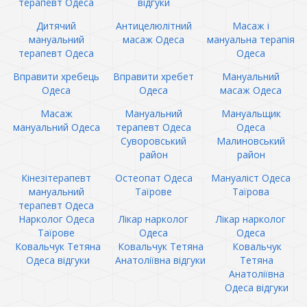
терапевт Одеса
відгуки
Дитячий
Антицелюлітний
Масаж і
мануальний
масаж Одеса
мануальна терапія
терапевт Одеса
Одеса
Вправити хребець
Вправити хребет
Мануальний
Одеса
Одеса
масаж Одеса
Масаж
Мануальний
Мануальщик
мануальний Одеса
терапевт Одеса
Одеса
Суворовський
Малиновський
район
район
Кінезітерапевт
Остеопат Одеса
Мануаліст Одеса
мануальний
Таїрове
Таїрова
терапевт Одеса
Нарколог Одеса
Лікар нарколог
Лікар нарколог
Таїрове
Одеса
Одеса
Ковальчук Тетяна
Ковальчук Тетяна
Ковальчук
Одеса відгуки
Анатоліївна відгуки
Тетяна
Анатоліївна
Одеса відгуки