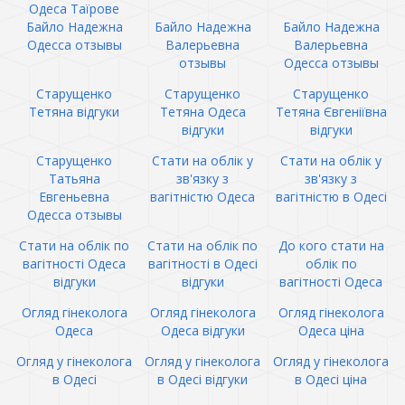
Одеса Таїрове
Байло Надежна
Байло Надежна
Байло Надежна
Одесса отзывы
Валерьевна
Валерьевна
отзывы
Одесса отзывы
Старущенко
Старущенко
Старущенко
Тетяна відгуки
Тетяна Одеса
Тетяна Євгеніївна
відгуки
відгуки
Старущенко
Стати на облік у
Стати на облік у
Татьяна
зв'язку з
зв'язку з
Евгеньевна
вагітністю Одеса
вагітністю в Одесі
Одесса отзывы
Стати на облік по
Стати на облік по
До кого стати на
вагітності Одеса
вагітності в Одесі
облік по
відгуки
відгуки
вагітності Одеса
Огляд гінеколога
Огляд гінеколога
Огляд гінеколога
Одеса
Одеса відгуки
Одеса ціна
Огляд у гінеколога
Огляд у гінеколога
Огляд у гінеколога
в Одесі
в Одесі відгуки
в Одесі ціна