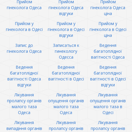
Прийом
Прийом
Прийом
гінеколога Одеса
гінеколога Одеса
гінеколога Одеса
відгуки
ціна
Прийом у
Прийом у
Прийом у
гінеколога в Одесі
гінеколога в Одесі
гінеколога в Одесі
відгуки
ціна
Запис до
Записаться к
Ведення
гінеколога Одеса
гинекологу
багатоплідної
Одесса
вагітності Одеса
Ведення
Ведення
Ведення
багатоплідної
багатоплідної
багатоплідної
вагітності Одеса
вагітності в Одесі
вагітності в Одесі
відгуки
відгуки
Лікування
Лікування
Лікування
пролапсу органів
опущення органів
опущення органів
малого таза
малого таза
малого таза в
Одеса
Одеса
Одесі
Лікування
Лікування
Лікування
випадіння органів
пролапсу органів
пролапсу органів