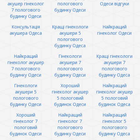
акушер гінеколог
пологового
Одеси відгуки
7 пологового
будинку Одеси
будинку Одеси
Консультація
Кращі гінекологи
Найкращий
акушера Одеса
акушери 5
гінеколог Одеси
пологового
будинку Одеса
Найкращий
Гінекологи
Кращі гінекологи
гінеколог акушер
акушери 7
акушери 7
7 пологового
пологового
пологового
будинку Одеси
будинку Одеси
будинку Одеса
Гінекологи
Хороший
Найкращий
акушери 5
гінеколог акушер
гінеколог акушер
пологового
5 пологовий
5 пологовий
будинку Одеси
будинок Одеси
будинок Одеса
Хороший
Найкращий
Найкращий
гінеколог 7
гінеколог 7
гінеколог 5
пологовий
пологового
пологового
будинок Одеси
будинку Одеси
будинку Одеса