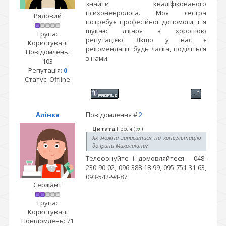
знайти кваліфікованого
психоневролога. Моя сестра
Рядовий
потребує професійної допомоги, і я
шукаю лікаря з хорошою
Група:
репутацією. Якщо у вас є
Користувачі
рекомендації, будь ласка, поділіться
Повідомлень:
з нами.
103
Репутація:
0
Статус:
Offline
Алінка
Повідомлення #
2
Цитата
Персія
(
)
Як можна записатися на консультацію
до Ірини Миколаївни?
Телефонуйте і домовляйтеся - 048-
230-90-02, 096-388-18-99, 095-751-31-63,
093-542-94-87.
Сержант
Група:
Користувачі
Повідомлень:
71