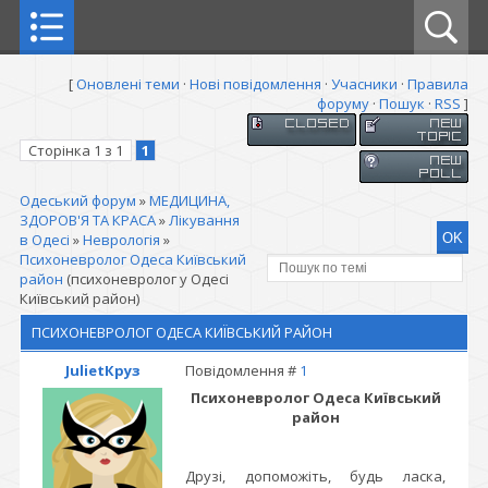
[
Оновлені теми
·
Нові повідомлення
·
Учасники
·
Правила
форуму
·
Пошук
·
RSS
]
Сторінка
1
з
1
1
Одеський форум
»
МЕДИЦИНА,
ЗДОРОВ'Я ТА КРАСА
»
Лікування
в Одесі
»
Неврологія
»
Психоневролог Одеса Київський
район
(психоневролог у Одесі
Київський район)
ПСИХОНЕВРОЛОГ ОДЕСА КИЇВСЬКИЙ РАЙОН
JulietКруз
Повідомлення #
1
Психоневролог Одеса Київський
район
Друзі, допоможіть, будь ласка,