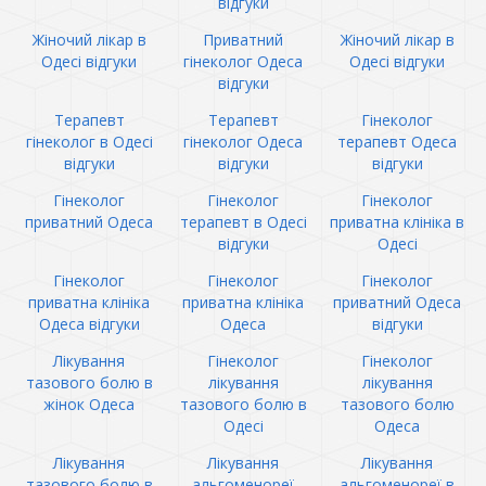
відгуки
Жіночий лікар в
Приватний
Жіночий лікар в
Одесі відгуки
гінеколог Одеса
Одесі відгуки
відгуки
Терапевт
Терапевт
Гінеколог
гінеколог в Одесі
гінеколог Одеса
терапевт Одеса
відгуки
відгуки
відгуки
Гінеколог
Гінеколог
Гінеколог
приватний Одеса
терапевт в Одесі
приватна клініка в
відгуки
Одесі
Гінеколог
Гінеколог
Гінеколог
приватна клініка
приватна клініка
приватний Одеса
Одеса відгуки
Одеса
відгуки
Лікування
Гінеколог
Гінеколог
тазового болю в
лікування
лікування
жінок Одеса
тазового болю в
тазового болю
Одесі
Одеса
Лікування
Лікування
Лікування
тазового болю в
альгоменореї
альгоменореї в