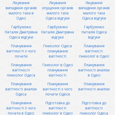
Лікування
Лікування
Лікування
випадіння органів
опущення органів
випадіння органів
малого таза в
малого таза
малого таза
Одесі
Одеса відгуки
Одеса відгуки
Гарбузенко
Гарбузенко
Гарбузенко
Наталія Дмитрівна
Наталія Дмитрівна
Наталія Одеса
Одеса відгуки
відгуки
відгуки
Планування
Гінеколог Одеса
Планування
вагітності з чого
планування
вагітності
почати
вагітності
гінеколог в Одесі
Планування
Гінеколог в Одесі
Планування
вагітності
планування
вагітності аналізи
гінеколог Одеса
вагітності
в Одесі
Планування
Планування
Планування
вагітності аналізи
вагітності з чого
вагітності аналізи
Одеса
почати Одеса
Планування
Підготовка до
Підготовка до
вагітності з чого
вагітності
вагітності
почати в Одесі
гінеколог в Одесі
гінеколог Одеса