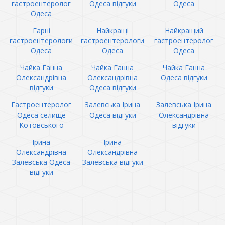
гастроентеролог
Одеса відгуки
Одеса
Одеса
Гарні
Найкращі
Найкращий
гастроентерологи
гастроентерологи
гастроентеролог
Одеса
Одеса
Одеса
Чайка Ганна
Чайка Ганна
Чайка Ганна
Олександрівна
Олександрівна
Одеса відгуки
відгуки
Одеса відгуки
Гастроентеролог
Залевська Ірина
Залевська Ірина
Одеса селище
Одеса відгуки
Олександрівна
Котовського
відгуки
Ірина
Ірина
Олександрівна
Олександрівна
Залевська Одеса
Залевська відгуки
відгуки