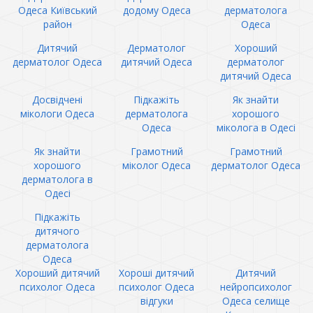
Одеса Київський
додому Одеса
дерматолога
район
Одеса
Дитячий
Дерматолог
Хороший
дерматолог Одеса
дитячий Одеса
дерматолог
дитячий Одеса
Досвідчені
Підкажіть
Як знайти
мікологи Одеса
дерматолога
хорошого
Одеса
міколога в Одесі
Як знайти
Грамотний
Грамотний
хорошого
міколог Одеса
дерматолог Одеса
дерматолога в
Одесі
Підкажіть
дитячого
дерматолога
Одеса
Хороший дитячий
Хороші дитячий
Дитячий
психолог Одеса
психолог Одеса
нейропсихолог
відгуки
Одеса селище