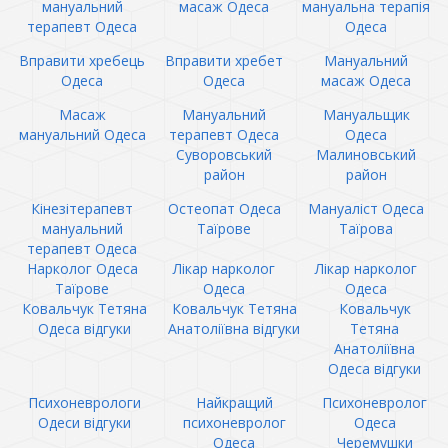
мануальний
масаж Одеса
мануальна терапія
терапевт Одеса
Одеса
Вправити хребець
Вправити хребет
Мануальний
Одеса
Одеса
масаж Одеса
Масаж
Мануальний
Мануальщик
мануальний Одеса
терапевт Одеса
Одеса
Суворовський
Малиновський
район
район
Кінезітерапевт
Остеопат Одеса
Мануаліст Одеса
мануальний
Таїрове
Таїрова
терапевт Одеса
Нарколог Одеса
Лікар нарколог
Лікар нарколог
Таїрове
Одеса
Одеса
Ковальчук Тетяна
Ковальчук Тетяна
Ковальчук
Одеса відгуки
Анатоліївна відгуки
Тетяна
Анатоліївна
Одеса відгуки
Психоневрологи
Найкращий
Психоневролог
Одеси відгуки
психоневролог
Одеса
Одеса
Черемушки