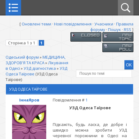
[
Оновлені теми
·
Нові повідомлення
·
Учасники
·
Правила
форуму
·
Пошук
·
RSS
]
Сторінка
1
з
1
1
Одеський форум
»
МЕДИЦИНА,
ЗДОРОВ'Я ТА КРАСА
»
Лікування
в Одесі
»
УЗД діагностика
»
УЗД
Одеса Таїрове
(УЗД Одеса
Таїрове)
УЗД ОДЕСА ТАЇРОВЕ
ІннаЯров
Повідомлення #
1
УЗД Одеса Таїрове
Підкажіть, будь ласка, де добре і
швидко можна зробити УЗД
черевної порожнини в Одесі на