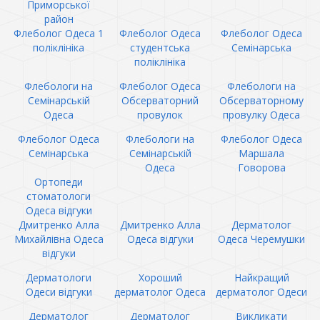
Приморської
район
Флеболог Одеса 1
Флеболог Одеса
Флеболог Одеса
поліклініка
студентська
Семінарська
поліклініка
Флебологи на
Флеболог Одеса
Флебологи на
Семінарській
Обсерваторний
Обсерваторному
Одеса
провулок
провулку Одеса
Флеболог Одеса
Флебологи на
Флеболог Одеса
Семінарська
Семінарській
Маршала
Одеса
Говорова
Ортопеди
стоматологи
Одеса відгуки
Дмитренко Алла
Дмитренко Алла
Дерматолог
Михайлівна Одеса
Одеса відгуки
Одеса Черемушки
відгуки
Дерматологи
Хороший
Найкращий
Одеси відгуки
дерматолог Одеса
дерматолог Одеси
Дерматолог
Дерматолог
Викликати