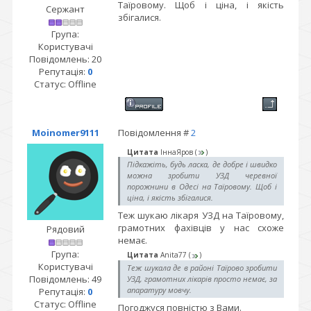
Таїровому. Щоб і ціна, і якість
Сержант
збігалися.
Група:
Користувачі
Повідомлень:
20
Репутація:
0
Статус:
Offline
Moinomer9111
Повідомлення #
2
Цитата
ІннаЯров
(
)
Підкажіть, будь ласка, де добре і швидко
можна зробити УЗД черевної
порожнини в Одесі на Таїровому. Щоб і
ціна, і якість збігалися.
Теж шукаю лікаря УЗД на Таїровому,
грамотних фахівців у нас схоже
Рядовий
немає.
Група:
Цитата
Anita77
(
)
Користувачі
Теж шукала де в районі Таїрово зробити
Повідомлень:
49
УЗД, грамотних лікарів просто немає, за
апаратуру мовчу.
Репутація:
0
Статус:
Offline
Погоджуся повністю з Вами.