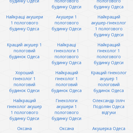
будинку Одеси
пологового
пологового
будинку Одеси
будинку Одеса
Найкращі акушери
Акушери 1
Найкращий
1 пологового
пологового
акушер-гінеколог
будинку Одеса
будинку Одеси
1 пологового
будинку Одеси
Кращий акушер 1
Найкращі
Найкращий
пологовий
гінекологи 1
гінеколог 1
будинок Одеса
пологового
пологового
будинку Одеса
будинку Одеси
Хороший
Найкращий
Кращий гінеколог
гінеколог 1
гінеколог 1
акушер 1
пологовий
пологовий
пологовий
будинок Одеси
будинок Одеса
будинок Одеса
Найкращий
Гінекологи
Олександр Ілліч
гінеколог акушер
акушери 1
Подолян Одеса
1 пологового
пологового
відгуки
будинку Одеси
будинку Одеси
Оксана
Оксана
Акушерка Одеса