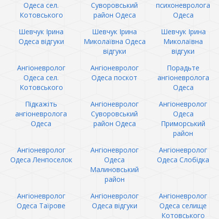
Одеса сел.
Суворовський
психоневролога
Котовського
район Одеса
Одеса
Шевчук Ірина
Шевчук Ірина
Шевчук Ірина
Одеса відгуки
Миколаївна Одеса
Миколаївна
відгуки
відгуки
Ангіоневролог
Ангіоневролог
Порадьте
Одеса сел.
Одеса поскот
ангіоневролога
Котовського
Одеса
Підкажіть
Ангіоневролог
Ангіоневролог
ангіоневролога
Суворовський
Одеса
Одеса
район Одеса
Приморський
район
Ангіоневролог
Ангіоневролог
Ангіоневролог
Одеса Ленпоселок
Одеса
Одеса Слобідка
Малиновський
район
Ангіоневролог
Ангіоневролог
Ангіоневролог
Одеса Таїрове
Одеса відгуки
Одеса селище
Котовського