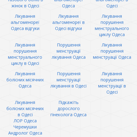
жінок в Одесі
Одеса
Одесі
Лікування
Лікування
Лікування
альгоменореї
альгоменореї в
порушення
Одеса відгуки
Одесі відгуки
менструального
циклу Одеса
Лікування
Порушення
Лікування
порушення
менструації
порушення
менструального
лікування Одеса
менструації Одеса
циклу в Одесі
Лікування
Порушення
Лікування
болісних місячних
менструації
порушення
Одеса
лікування в Одесі
менструації в
Одесі
Лікування
Підкажіть
болісних місячних
дорослого
в Одесі
гінеколога Одеса
ЛОР Одеса
Черемушки
Андролог Одеса