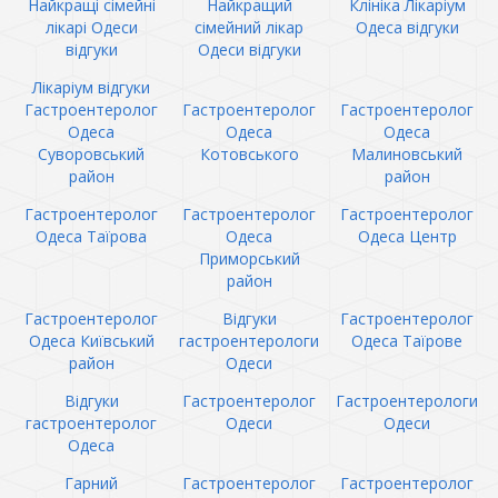
Найкращі сімейні
Найкращий
Клініка Лікаріум
лікарі Одеси
сімейний лікар
Одеса відгуки
відгуки
Одеси відгуки
Лікаріум відгуки
Гастроентеролог
Гастроентеролог
Гастроентеролог
Одеса
Одеса
Одеса
Суворовський
Котовського
Малиновський
район
район
Гастроентеролог
Гастроентеролог
Гастроентеролог
Одеса Таїрова
Одеса
Одеса Центр
Приморський
район
Гастроентеролог
Відгуки
Гастроентеролог
Одеса Київський
гастроентерологи
Одеса Таїрове
район
Одеси
Відгуки
Гастроентеролог
Гастроентерологи
гастроентеролог
Одеси
Одеси
Одеса
Гарний
Гастроентеролог
Гастроентеролог