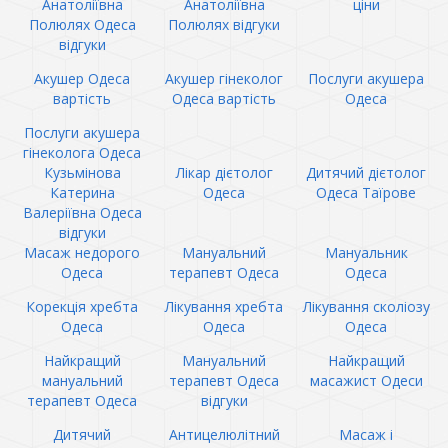
Анатоліївна
Анатоліївна
ціни
Полюлях Одеса
Полюлях відгуки
відгуки
Акушер Одеса
Акушер гінеколог
Послуги акушера
вартість
Одеса вартість
Одеса
Послуги акушера
гінеколога Одеса
Кузьмінова
Лікар дієтолог
Дитячий дієтолог
Катерина
Одеса
Одеса Таїрове
Валеріївна Одеса
відгуки
Масаж недорого
Мануальний
Мануальник
Одеса
терапевт Одеса
Одеса
Корекція хребта
Лікування хребта
Лікування сколіозу
Одеса
Одеса
Одеса
Найкращий
Мануальний
Найкращий
мануальний
терапевт Одеса
масажист Одеси
терапевт Одеса
відгуки
Дитячий
Антицелюлітний
Масаж і