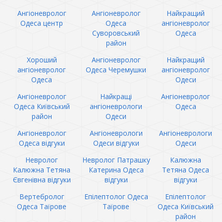
Ангіоневролог
Ангіоневролог
Найкращий
Одеса центр
Одеса
ангіоневролог
Суворовський
Одеса
район
Хороший
Ангіоневролог
Найкращий
ангіоневролог
Одеса Черемушки
ангіоневролог
Одеса
Одеси
Ангіоневролог
Найкращі
Ангіоневролог
Одеса Київський
ангіоневрологи
Одеса
район
Одеси
Ангіоневролог
Ангіоневрологи
Ангіоневрологи
Одеса відгуки
Одеси відгуки
Одеси
Невролог
Невролог Патрашку
Калюжна
Калюжна Тетяна
Катерина Одеса
Тетяна Одеса
Євгенівна відгуки
відгуки
відгуки
Вертебролог
Епілептолог Одеса
Епілептолог
Одеса Таїрове
Таїрове
Одеса Київський
район