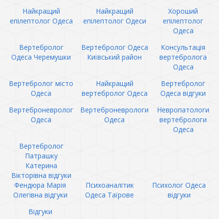
Найкращий
Найкращий
Хороший
епілептолог Одеса
епілептолог Одеси
епілептолог
Одеса
Вертебролог
Вертебролог Одеса
Консультація
Одеса Черемушки
Київський район
вертебролога
Одеса
Вертебролог місто
Найкращий
Вертебролог
Одеса
вертебролог Одеса
Одеса відгуки
Вертеброневролог
Вертеброневрологи
Невропатологи
Одеса
Одеса
вертебрологи
Одеса
Вертебролог
Патрашку
Катерина
Вікторівна відгуки
Фендюра Марія
Психоаналітик
Психолог Одеса
Олегівна відгуки
Одеса Таїрове
відгуки
Відгуки