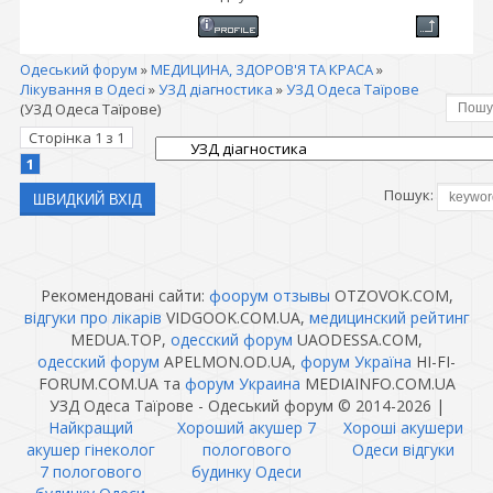
Одеський форум
»
МЕДИЦИНА, ЗДОРОВ'Я ТА КРАСА
»
Лікування в Одесі
»
УЗД діагностика
»
УЗД Одеса Таїрове
(УЗД Одеса Таїрове)
Сторінка
1
з
1
1
Пошук:
Рекомендовані сайти:
фоорум отзывы
OTZOVOK.COM,
відгуки про лікарів
VIDGOOK.COM.UA,
медицинский рейтинг
MEDUA.TOP,
одесский форум
UAODESSA.COM,
одесский форум
APELMON.OD.UA,
форум Україна
HI-FI-
FORUM.COM.UA та
форум Украина
MEDIAINFO.COM.UA
УЗД Одеса Таїрове - Одеський форум © 2014-2026
|
Найкращий
Хороший акушер 7
Хороші акушери
акушер гінеколог
пологового
Одеси відгуки
7 пологового
будинку Одеси