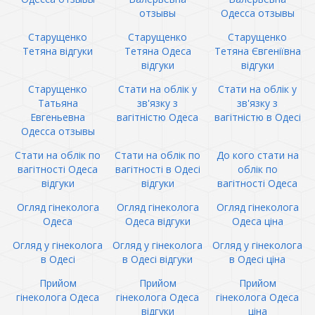
отзывы
Одесса отзывы
Старущенко
Старущенко
Старущенко
Тетяна відгуки
Тетяна Одеса
Тетяна Євгеніївна
відгуки
відгуки
Старущенко
Стати на облік у
Стати на облік у
Татьяна
зв'язку з
зв'язку з
Евгеньевна
вагітністю Одеса
вагітністю в Одесі
Одесса отзывы
Стати на облік по
Стати на облік по
До кого стати на
вагітності Одеса
вагітності в Одесі
облік по
відгуки
відгуки
вагітності Одеса
Огляд гінеколога
Огляд гінеколога
Огляд гінеколога
Одеса
Одеса відгуки
Одеса ціна
Огляд у гінеколога
Огляд у гінеколога
Огляд у гінеколога
в Одесі
в Одесі відгуки
в Одесі ціна
Прийом
Прийом
Прийом
гінеколога Одеса
гінеколога Одеса
гінеколога Одеса
відгуки
ціна