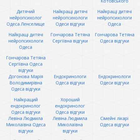
Котовського
Дитячий
Найкращі дитячі
Найкращі дитячі
нейропсихолог
нейропсихологи
нейропсихологи
Одеса Ленселище
Одеси відгуки
Одеса
Найкращі дитячі
Гончарова Тетяна
Гончарова Тетяна
нейропсихологи
Сергіївна відгуки
Одеса відгуки
Одеса
Гончарова Тетяна
Сергіївна Одеса
відгуки
Догонова Марія
Ендокринологи
Ендокринологи
Володимирівна
Одеса відгуки
Одеси відгуки
Одеса відгуки
Найкращий
Хороший
ендокринолог
ендокринолог
Одеса відгуки
Одеса відгуки
Левіна Людмила
Левіна Людмила
Сімейні лікарі
Миколаївна Одеса
Миколаївна
Одеса відгуки
відгуки
відгуки