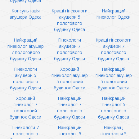
будинку Одеси
Консультація
Кращі гінекологи
Найкращий
акушера Одеса
акушери 5
гінеколог Одеси
пологового
будинку Одеса
Найкращий
Гінекологи
Кращі гінекологи
гінеколог акушер
акушери 7
акушери 7
7 пологового
пологового
пологового
будинку Одеси
будинку Одеси
будинку Одеса
Гінекологи
Хороший
Найкращий
акушери 5
гінеколог акушер
гінеколог акушер
пологового
5 пологовий
5 пологовий
будинку Одеси
будинок Одеси
будинок Одеса
Хороший
Найкращий
Найкращий
гінеколог 7
гінеколог 7
гінеколог 5
пологовий
пологового
пологового
будинок Одеси
будинку Одеси
будинку Одеса
Гінекологи 7
Найкращий
Найкращі
пологового
гінеколог 5
гінекологи 5