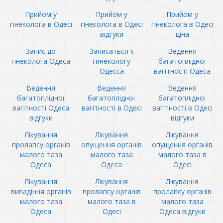
Прийом у
Прийом у
Прийом у
гінеколога в Одесі
гінеколога в Одесі
гінеколога в Одесі
відгуки
ціна
Запис до
Записаться к
Ведення
гінеколога Одеса
гинекологу
багатоплідної
Одесса
вагітності Одеса
Ведення
Ведення
Ведення
багатоплідної
багатоплідної
багатоплідної
вагітності Одеса
вагітності в Одесі
вагітності в Одесі
відгуки
відгуки
Лікування
Лікування
Лікування
пролапсу органів
опущення органів
опущення органів
малого таза
малого таза
малого таза в
Одеса
Одеса
Одесі
Лікування
Лікування
Лікування
випадіння органів
пролапсу органів
пролапсу органів
малого таза
малого таза в
малого таза
Одеса
Одесі
Одеса відгуки