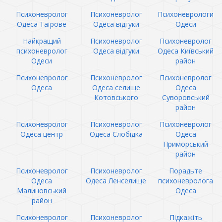
Психоневролог
Психоневролог
Психоневрологи
Одеса Таїрове
Одеса відгуки
Одеси
Найкращий
Психоневролог
Психоневролог
психоневролог
Одеса відгуки
Одеса Київський
Одеси
район
Психоневролог
Психоневролог
Психоневролог
Одеса
Одеса селище
Одеса
Котовського
Суворовський
район
Психоневролог
Психоневролог
Психоневролог
Одеса центр
Одеса Слобідка
Одеса
Приморський
район
Психоневролог
Психоневролог
Порадьте
Одеса
Одеса Ленселище
психоневролога
Малиновський
Одеса
район
Психоневролог
Психоневролог
Підкажіть