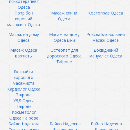
психотерапевт
Одеса
Потрібен
Масаж спини
Костоправ Одеса
хороший
Одеса
масажист Одеса
Масаж на дому
Масаж на дому
Розслаблювальний
Одеса
Одеса ціни
масаж Одеса
Масаж Одеса
Остеопат для
Досвідчений
вартість
дорослого Одеса
мануаліст Одеса
Таїрове
Як знайти
хорошого
масажиста
Кардіолог Одеса
Таїрове
УЗД Одеса
Таїрове
Косметолог
Одеса Таїрове
Байло Надежна
Байло Надежна
Байло Надежна
Одесса отзывы
Валерьевна
Валерьевна