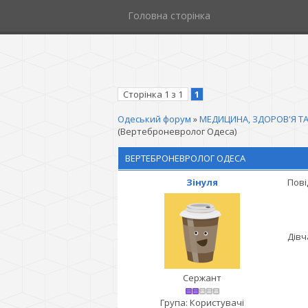
Головна сторінка
Сторінка
1
з
1
1
Одеський форум
»
МЕДИЦИНА, ЗДОРОВ'Я ТА
(Вертеброневролог Одеса)
ВЕРТЕБРОНЕВРОЛОГ ОДЕСА
Зінуля
Пові
Дівч
Сержант
Група: Користувачі