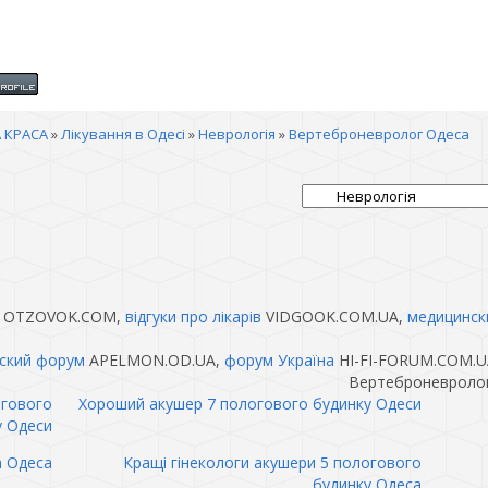
 КРАСА
»
Лікування в Одесі
»
Неврологія
»
Вертеброневролог Одеса
OTZOVOK.COM,
відгуки про лікарів
VIDGOOK.COM.UA,
медицинск
ский форум
APELMON.OD.UA,
форум Україна
HI-FI-FORUM.COM.U
Вертеброневролог
огового
Хороший акушер 7 пологового будинку Одеси
у Одеси
а Одеса
Кращі гінекологи акушери 5 пологового
будинку Одеса