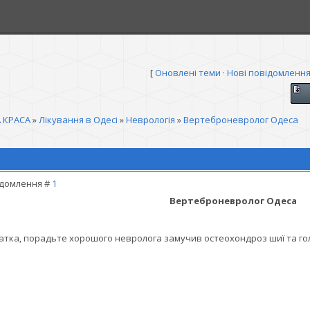
[
Оновлені теми
·
Нові повідомленн
 КРАСА
»
Лікування в Одесі
»
Неврологія
»
Вертеброневролог Одеса
домлення #
1
Вертеброневролог Одеса
атка, порадьте хорошого невролога замучив остеохондроз шиї та голо