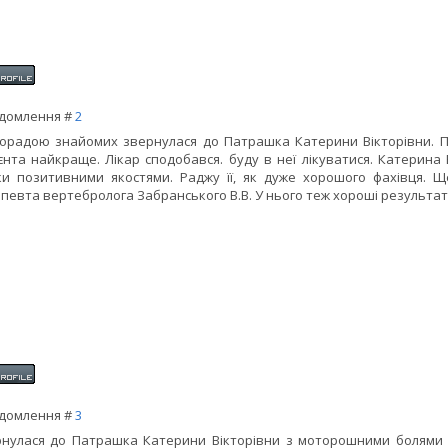
домлення #
2
орадою знайомих звернулася до Патрашка Катерини Вікторівни. 
єнта найкраще. Лікар сподобався. буду в неї лікуватися. Катерина 
ки позитивними якостями. Раджу її, як дуже хорошого фахівця. 
певта вертебролога Забранського В.В. У нього теж хороші результат
домлення #
3
нулася до Патрашка Катерини Вікторівни з моторошними болями в с