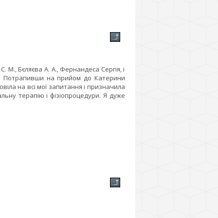
 М., Бєляєва А. А., Фернандеса Сергія, і
му! Потрапивши на прийом до Катерини
овіла на всі мої запитання і призначила
альну терапію і фізіопроцедури. Я дуже