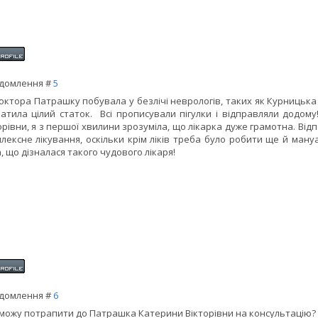
домлення #
5
октора Патрашку побувала у безлічі неврологів, таких як Курницька С.
атила цілий статок. Всі прописували пігулки і відправляли додо
орівни, я з першої хвилини зрозуміла, що лікарка дуже грамотна. Відп
лексне лікування, оскільки крім ліків треба було робити ще й ману
, що дізналася такого чудового лікаря!
домлення #
6
 можу потрапити до Патрашка Катерини Вікторівни на консультацію?