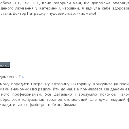
обеха В.З., Гек Л.Ю., вони говорили мені, що допоможе операція
деного лікування у Катерини Вікторівни, я відчула себе здоров
стала. Доктор Патрашку - чудовий лікар, яких мало!
домлення #
4
можу порадити Патрашку Катерину Вікторівну. Консультація прой
уками знайомих і всі радили йти до неї. Не помилилася. На даному 
 його професіоналізм. Усе детально і зрозуміло пояснює. Так
ебрологом мануальним терапевтом, молодий, але дуже тямущий фах
 радити такого фахівця і своїм знайомим.