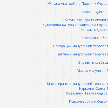
Оксана Анатоліївна Полюлях Одеса 
Акушер Одеса в
Послуги акушера гінеколог
Кузьмінова Катерина Валеріївна Одеса 
Масаж недорого
Корекція хребт
Найкращий мануальний терапев
Дитячий мануальний терапев
Вправити хребец
Масаж мануальний
Кінезітерапевт мануальний терапев
Нарколог Одеса 
Ковальчук Тетяна Одеса 
Психоневрологи Одеси 