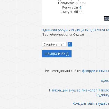
Повідомлень:
115
Репутація:
0
Статус:
Offline
Одеський форум
»
МЕДИЦИНА, ЗДОРОВ'Я ТА
(Вертеброневролог Одеса)
Сторінка
1
з
1
1
Рекомендовані сайти:
фоорум отзывы
одес
Найкращий акушер гінеколог 7 пол
будинк
Консультація акушер