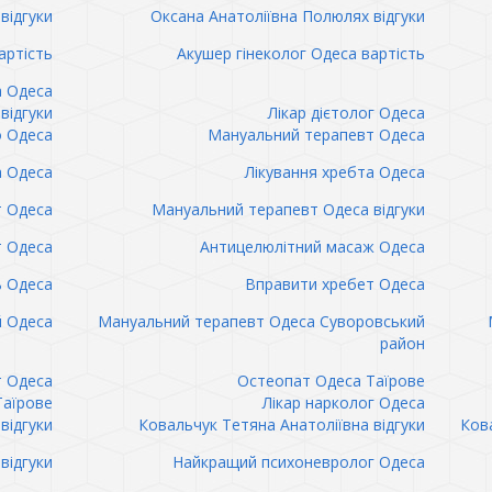
відгуки
Оксана Анатоліївна Полюлях відгуки
артість
Акушер гінеколог Одеса вартість
а Одеса
відгуки
Лікар дієтолог Одеса
 Одеса
Мануальний терапевт Одеса
а Одеса
Лікування хребта Одеса
т Одеса
Мануальний терапевт Одеса відгуки
т Одеса
Антицелюлітний масаж Одеса
ь Одеса
Вправити хребет Одеса
 Одеса
Мануальний терапевт Одеса Суворовський
район
т Одеса
Остеопат Одеса Таїрове
Таїрове
Лікар нарколог Одеса
відгуки
Ковальчук Тетяна Анатоліївна відгуки
Кова
відгуки
Найкращий психоневролог Одеса