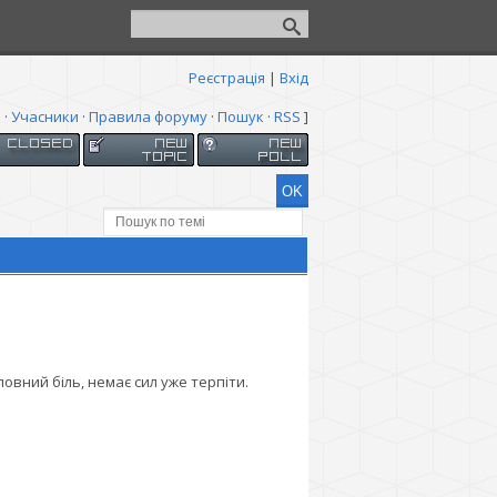
Реєстрація
|
Вхід
я
·
Учасники
·
Правила форуму
·
Пошук
·
RSS
]
вний біль, немає сил уже терпіти.