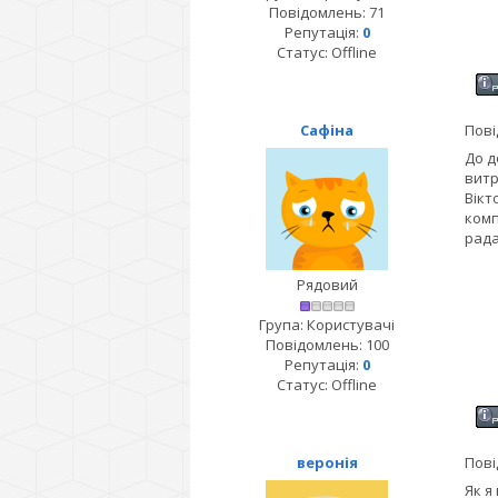
Повідомлень:
71
Репутація:
0
Статус:
Offline
Сафіна
Пові
До д
витр
Вікт
комп
рада
Рядовий
Група: Користувачі
Повідомлень:
100
Репутація:
0
Статус:
Offline
веронія
Пові
Як я