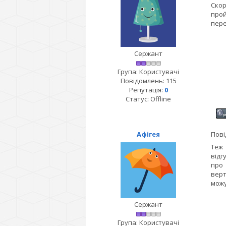
Скор
прой
пере
Сержант
Група: Користувачі
Повідомлень:
115
Репутація:
0
Статус:
Offline
Афігея
Пові
Теж 
відг
про
верт
можу
Сержант
Група: Користувачі