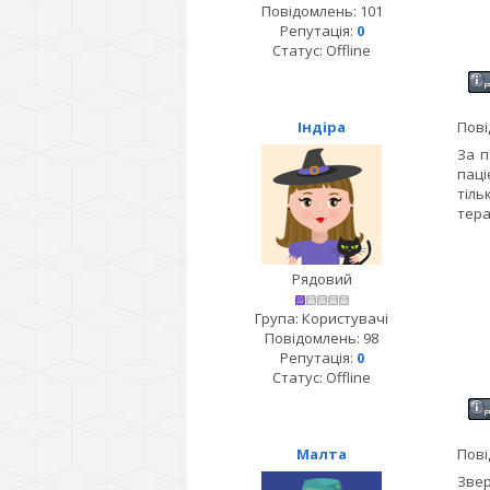
Повідомлень:
101
Репутація:
0
Статус:
Offline
Індіра
Пові
За п
паці
тіль
тера
Рядовий
Група: Користувачі
Повідомлень:
98
Репутація:
0
Статус:
Offline
Малта
Пові
Звер