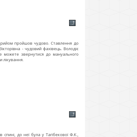
Прийом пройшов чудово. Ставлення до
Вікторівна - чудовий фахівець. Володіє
Ще можете звернутися до мануального
и лікування.
пині, до неї була у Тагібекової Ф.К.,