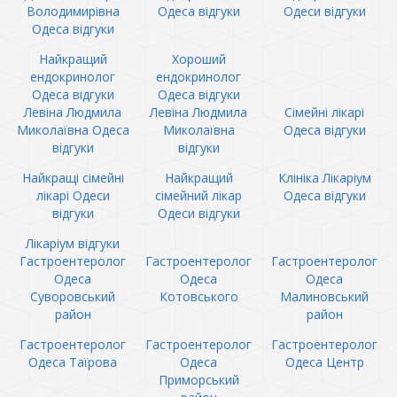
Володимирівна
Одеса відгуки
Одеси відгуки
Одеса відгуки
Найкращий
Хороший
ендокринолог
ендокринолог
Одеса відгуки
Одеса відгуки
Левіна Людмила
Левіна Людмила
Сімейні лікарі
Миколаївна Одеса
Миколаївна
Одеса відгуки
відгуки
відгуки
Найкращі сімейні
Найкращий
Клініка Лікаріум
лікарі Одеси
сімейний лікар
Одеса відгуки
відгуки
Одеси відгуки
Лікаріум відгуки
Гастроентеролог
Гастроентеролог
Гастроентеролог
Одеса
Одеса
Одеса
Суворовський
Котовського
Малиновський
район
район
Гастроентеролог
Гастроентеролог
Гастроентеролог
Одеса Таїрова
Одеса
Одеса Центр
Приморський