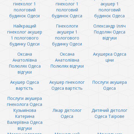
гінеколог 1
гінеколог 1
акушер 1
пологовий
пологовий
пологовий
будинок Одеси
будинок Одеса
будинок Одеса
Найкращий
Гінекологи
Олександр Ілліч
гінеколог акушер
акушери 1
Подолян Одеса
1 пологового
пологового
відгуки
будинку Одеси
будинку Одеси
Оксана
Оксана
Акушерка Одеса
Анатоліївна
Анатоліївна
ціни
Полюлях Одеса
Полюлях відгуки
відгуки
Акушер Одеса
Акушер гінеколог
Послуги акушера
вартість
Одеса вартість
Одеса
Послуги акушера
гінеколога Одеса
Кузьмінова
Лікар дієтолог
Дитячий дієтолог
Катерина
Одеса
Одеса Таїрове
Валеріївна Одеса
відгуки