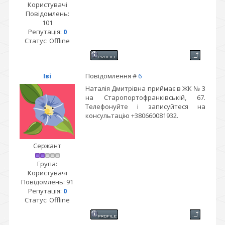
Користувачі
Повідомлень:
101
Репутація:
0
Статус:
Offline
Іві
Повідомлення #
6
Наталія Дмитрівна приймає в ЖК № 3
на Старопортофранківській, 67.
Телефонуйте і записуйтеся на
консультацію +380660081932.
Сержант
Група:
Користувачі
Повідомлень:
91
Репутація:
0
Статус:
Offline