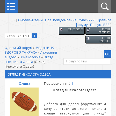
[
Оновлені теми
·
Нові повідомлення
·
Учасники
·
Правила
форуму
·
Пошук
·
RSS
]
Сторінка
1
з
1
1
Одеський форум
»
МЕДИЦИНА,
ЗДОРОВ'Я ТА КРАСА
»
Лікування
в Одесі
»
Гинекология
»
Огляд
гінеколога Одеса
(Огляд
гінеколога Одеса)
ОГЛЯД ГІНЕКОЛОГА ОДЕСА
Олива
Повідомлення #
1
Огляд гінеколога Одеса
Доброго дня, дорогі форумчанки! Я
хочу запитати, до якого гінеколога
краще звернутися для огляду?