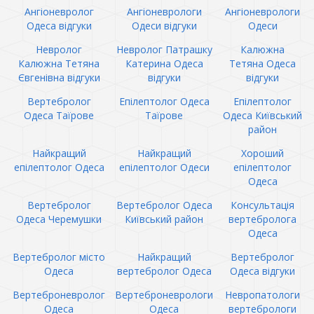
Ангіоневролог
Ангіоневрологи
Ангіоневрологи
Одеса відгуки
Одеси відгуки
Одеси
Невролог
Невролог Патрашку
Калюжна
Калюжна Тетяна
Катерина Одеса
Тетяна Одеса
Євгенівна відгуки
відгуки
відгуки
Вертебролог
Епілептолог Одеса
Епілептолог
Одеса Таїрове
Таїрове
Одеса Київський
район
Найкращий
Найкращий
Хороший
епілептолог Одеса
епілептолог Одеси
епілептолог
Одеса
Вертебролог
Вертебролог Одеса
Консультація
Одеса Черемушки
Київський район
вертебролога
Одеса
Вертебролог місто
Найкращий
Вертебролог
Одеса
вертебролог Одеса
Одеса відгуки
Вертеброневролог
Вертеброневрологи
Невропатологи
Одеса
Одеса
вертебрологи