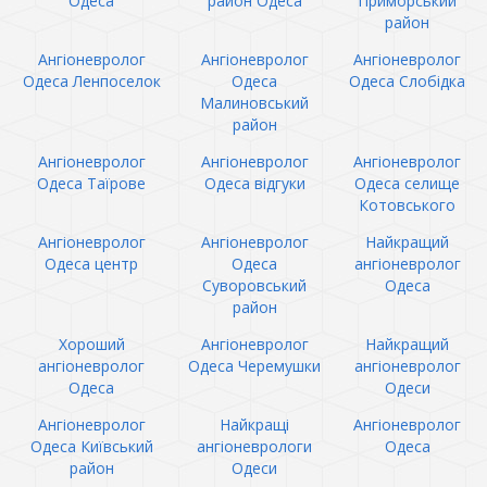
Одеса
район Одеса
Приморський
район
Ангіоневролог
Ангіоневролог
Ангіоневролог
Одеса Ленпоселок
Одеса
Одеса Слобідка
Малиновський
район
Ангіоневролог
Ангіоневролог
Ангіоневролог
Одеса Таїрове
Одеса відгуки
Одеса селище
Котовського
Ангіоневролог
Ангіоневролог
Найкращий
Одеса центр
Одеса
ангіоневролог
Суворовський
Одеса
район
Хороший
Ангіоневролог
Найкращий
ангіоневролог
Одеса Черемушки
ангіоневролог
Одеса
Одеси
Ангіоневролог
Найкращі
Ангіоневролог
Одеса Київський
ангіоневрологи
Одеса
район
Одеси