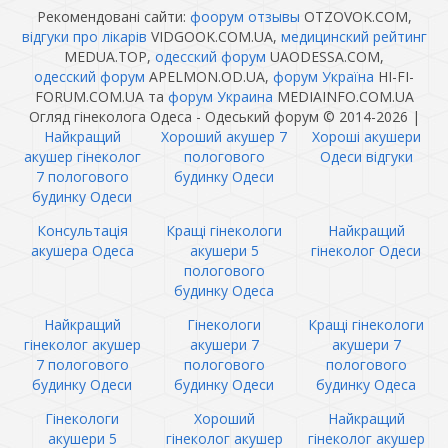
Рекомендовані сайти:
фоорум отзывы
OTZOVOK.COM,
відгуки про лікарів
VIDGOOK.COM.UA,
медицинский рейтинг
MEDUA.TOP,
одесский форум
UAODESSA.COM,
одесский форум
APELMON.OD.UA,
форум Україна
HI-FI-
FORUM.COM.UA та
форум Украина
MEDIAINFO.COM.UA
Огляд гінеколога Одеса - Одеський форум © 2014-2026
|
Найкращий
Хороший акушер 7
Хороші акушери
акушер гінеколог
пологового
Одеси відгуки
7 пологового
будинку Одеси
будинку Одеси
Консультація
Кращі гінекологи
Найкращий
акушера Одеса
акушери 5
гінеколог Одеси
пологового
будинку Одеса
Найкращий
Гінекологи
Кращі гінекологи
гінеколог акушер
акушери 7
акушери 7
7 пологового
пологового
пологового
будинку Одеси
будинку Одеси
будинку Одеса
Гінекологи
Хороший
Найкращий
акушери 5
гінеколог акушер
гінеколог акушер