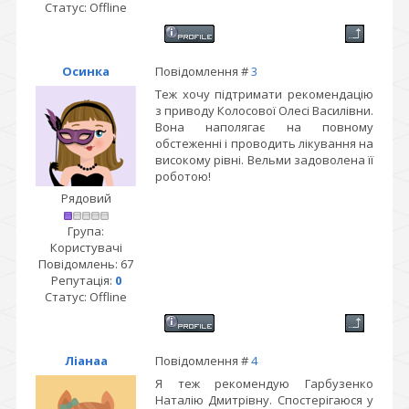
Статус:
Offline
Осинка
Повідомлення #
3
Теж хочу підтримати рекомендацію
з приводу Колосової Олесі Василівни.
Вона наполягає на повному
обстеженні і проводить лікування на
високому рівні. Вельми задоволена її
роботою!
Рядовий
Група:
Користувачі
Повідомлень:
67
Репутація:
0
Статус:
Offline
Ліанаа
Повідомлення #
4
Я теж рекомендую Гарбузенко
Наталію Дмитрівну. Спостерігаюся у