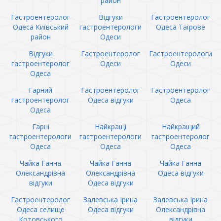
район
Гастроентеролог
Відгуки
Гастроентеролог
Одеса Київський
гастроентерологи
Одеса Таїрове
район
Одеси
Відгуки
Гастроентеролог
Гастроентерологи
гастроентеролог
Одеси
Одеси
Одеса
Гарний
Гастроентеролог
Гастроентеролог
гастроентеролог
Одеса відгуки
Одеса
Одеса
Гарні
Найкращі
Найкращий
гастроентерологи
гастроентерологи
гастроентеролог
Одеса
Одеса
Одеса
Чайка Ганна
Чайка Ганна
Чайка Ганна
Олександрівна
Олександрівна
Одеса відгуки
відгуки
Одеса відгуки
Гастроентеролог
Залевська Ірина
Залевська Ірина
Одеса селище
Одеса відгуки
Олександрівна
Котовського
відгуки