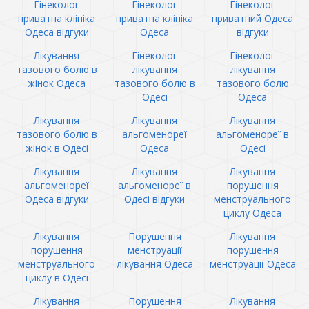
Гінеколог
Гінеколог
Гінеколог
приватна клініка
приватна клініка
приватний Одеса
Одеса відгуки
Одеса
відгуки
Лікування
Гінеколог
Гінеколог
тазового болю в
лікування
лікування
жінок Одеса
тазового болю в
тазового болю
Одесі
Одеса
Лікування
Лікування
Лікування
тазового болю в
альгоменореї
альгоменореї в
жінок в Одесі
Одеса
Одесі
Лікування
Лікування
Лікування
альгоменореї
альгоменореї в
порушення
Одеса відгуки
Одесі відгуки
менструального
циклу Одеса
Лікування
Порушення
Лікування
порушення
менструації
порушення
менструального
лікування Одеса
менструації Одеса
циклу в Одесі
Лікування
Порушення
Лікування