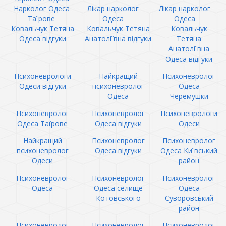
Нарколог Одеса
Лікар нарколог
Лікар нарколог
Таїрове
Одеса
Одеса
Ковальчук Тетяна
Ковальчук Тетяна
Ковальчук
Одеса відгуки
Анатоліївна відгуки
Тетяна
Анатоліївна
Одеса відгуки
Психоневрологи
Найкращий
Психоневролог
Одеси відгуки
психоневролог
Одеса
Одеса
Черемушки
Психоневролог
Психоневролог
Психоневрологи
Одеса Таїрове
Одеса відгуки
Одеси
Найкращий
Психоневролог
Психоневролог
психоневролог
Одеса відгуки
Одеса Київський
Одеси
район
Психоневролог
Психоневролог
Психоневролог
Одеса
Одеса селище
Одеса
Котовського
Суворовський
район
Психоневролог
Психоневролог
Психоневролог