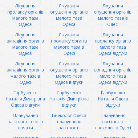
Лікування
Лікування
Лікування
пролапсу органів
опущення органів
опущення органів
малого таза
малого таза
малого таза в
Одеса
Одеса
Одесі
Лікування
Лікування
Лікування
випадіння органів
пролапсу органів
пролапсу органів
малого таза
малого таза в
малого таза
Одеса
Одесі
Одеса відгуки
Лікування
Лікування
Лікування
випадіння органів
опущення органів
випадіння органів
малого таза в
малого таза
малого таза
Одесі
Одеса відгуки
Одеса відгуки
Гарбузенко
Гарбузенко
Гарбузенко
Наталія Дмитрівна
Наталія Дмитрівна
Наталія Одеса
Одеса відгуки
відгуки
відгуки
Планування
Гінеколог Одеса
Планування
вагітності з чого
планування
вагітності
почати
вагітності
гінеколог в Одесі