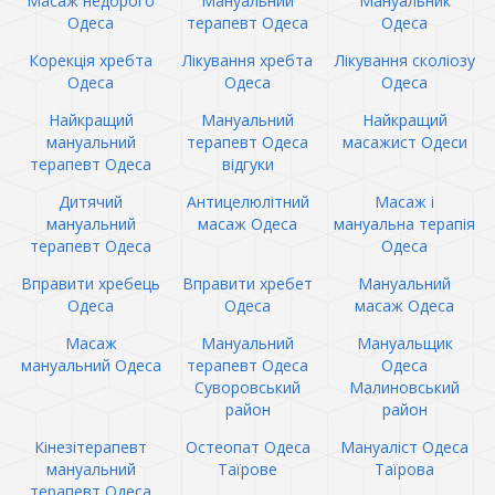
Масаж недорого
Мануальний
Мануальник
Одеса
терапевт Одеса
Одеса
Корекція хребта
Лікування хребта
Лікування сколіозу
Одеса
Одеса
Одеса
Найкращий
Мануальний
Найкращий
мануальний
терапевт Одеса
масажист Одеси
терапевт Одеса
відгуки
Дитячий
Антицелюлітний
Масаж і
мануальний
масаж Одеса
мануальна терапія
терапевт Одеса
Одеса
Вправити хребець
Вправити хребет
Мануальний
Одеса
Одеса
масаж Одеса
Масаж
Мануальний
Мануальщик
мануальний Одеса
терапевт Одеса
Одеса
Суворовський
Малиновський
район
район
Кінезітерапевт
Остеопат Одеса
Мануаліст Одеса
мануальний
Таїрове
Таїрова
терапевт Одеса