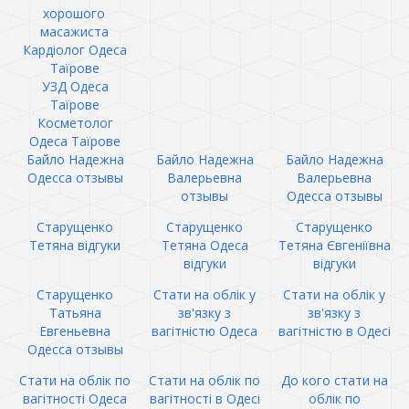
хорошого
масажиста
Кардіолог Одеса
Таїрове
УЗД Одеса
Таїрове
Косметолог
Одеса Таїрове
Байло Надежна
Байло Надежна
Байло Надежна
Одесса отзывы
Валерьевна
Валерьевна
отзывы
Одесса отзывы
Старущенко
Старущенко
Старущенко
Тетяна відгуки
Тетяна Одеса
Тетяна Євгеніївна
відгуки
відгуки
Старущенко
Стати на облік у
Стати на облік у
Татьяна
зв'язку з
зв'язку з
Евгеньевна
вагітністю Одеса
вагітністю в Одесі
Одесса отзывы
Стати на облік по
Стати на облік по
До кого стати на
вагітності Одеса
вагітності в Одесі
облік по