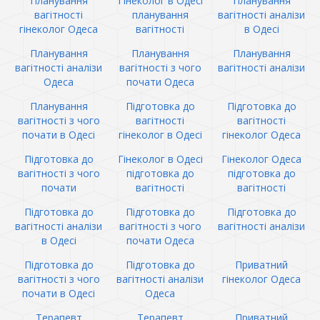
Планування
Гінеколог в Одесі
Планування
вагітності
планування
вагітності аналізи
гінеколог Одеса
вагітності
в Одесі
Планування
Планування
Планування
вагітності аналізи
вагітності з чого
вагітності аналізи
Одеса
почати Одеса
Планування
Підготовка до
Підготовка до
вагітності з чого
вагітності
вагітності
почати в Одесі
гінеколог в Одесі
гінеколог Одеса
Підготовка до
Гінеколог в Одесі
Гінеколог Одеса
вагітності з чого
підготовка до
підготовка до
почати
вагітності
вагітності
Підготовка до
Підготовка до
Підготовка до
вагітності аналізи
вагітності з чого
вагітності аналізи
в Одесі
почати Одеса
Підготовка до
Підготовка до
Приватний
вагітності з чого
вагітності аналізи
гінеколог Одеса
почати в Одесі
Одеса
Терапевт
Терапевт
Приватний