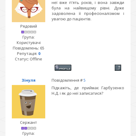
неї вже п'ять років, і вона завжди
була на найвищому рівні. Дуже
задоволена її професіоналізмом і
увагою до пацієнтів.
Рядовий
Група:
Користувачі
Повідомлень:
65
Репутація:
0
Статус:
Offline
Зінуля
Повідомлення #
5
Підкажіть, де приймає Гарбузенко
Н.Д. і як до неї записатися?
Сержант
Група: