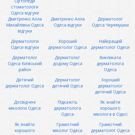
Ортопеди
стоматологи
Одеса відгуки
Дмитренко Алла
Дмитренко Алла
Дерматолог
Михайлівна Одеса
Одеса відгуки
Одеса Черемушки
відгуки
Дерматологи
Хороший
Найкращий
Одеси відгуки
дерматолог Одеса
дерматолог Одеси
Дерматолог
Дерматолог
Викликати
Одеса Київський
додому Одеса
дерматолога
район
Одеса
Дитячий
Дерматолог
Хороший
дерматолог Одеса
дитячий Одеса
дерматолог
дитячий Одеса
Досвідчені
Підкажіть
Як знайти
мікологи Одеса
дерматолога
хорошого
Одеса
міколога в Одесі
Як знайти
Грамотний
Грамотний
хорошого
міколог Одеса
дерматолог Одеса