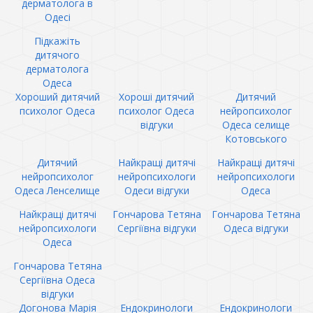
дерматолога в
Одесі
Підкажіть
дитячого
дерматолога
Одеса
Хороший дитячий
Хороші дитячий
Дитячий
психолог Одеса
психолог Одеса
нейропсихолог
відгуки
Одеса селище
Котовського
Дитячий
Найкращі дитячі
Найкращі дитячі
нейропсихолог
нейропсихологи
нейропсихологи
Одеса Ленселище
Одеси відгуки
Одеса
Найкращі дитячі
Гончарова Тетяна
Гончарова Тетяна
нейропсихологи
Сергіївна відгуки
Одеса відгуки
Одеса
Гончарова Тетяна
Сергіївна Одеса
відгуки
Догонова Марія
Ендокринологи
Ендокринологи