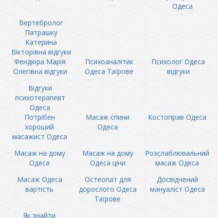
Одеса
Вертебролог
Патрашку
Катерина
Вікторівна відгуки
Фендюра Марія
Психоаналітик
Психолог Одеса
Олегівна відгуки
Одеса Таїрове
відгуки
Відгуки
психотерапевт
Одеса
Потрібен
Масаж спини
Костоправ Одеса
хороший
Одеса
масажист Одеса
Масаж на дому
Масаж на дому
Розслаблювальний
Одеса
Одеса ціни
масаж Одеса
Масаж Одеса
Остеопат для
Досвідчений
вартість
дорослого Одеса
мануаліст Одеса
Таїрове
Як знайти