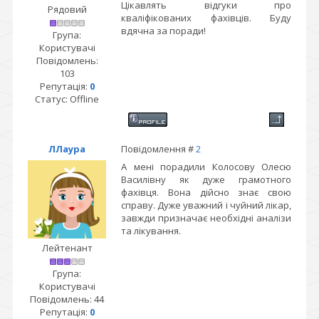
Цікавлять відгуки про
Рядовий
кваліфікованих фахівців. Буду
вдячна за поради!
Група:
Користувачі
Повідомлень:
103
Репутація:
0
Статус:
Offline
ЛЛаура
Повідомлення #
2
А мені порадили Колосову Олесю
Василівну як дуже грамотного
фахівця. Вона дійсно знає свою
справу. Дуже уважний і чуйний лікар,
завжди призначає необхідні аналізи
та лікування.
Лейтенант
Група:
Користувачі
Повідомлень:
44
Репутація:
0