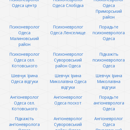
Одеса центр
Одеса Слобідка
Одеса
Приморський
район
Психоневролог
Психоневролог
Порадьте
Одеса
Одеса Ленселище
психоневролога
Малиновський
Одеса
район
Психоневролог
Психоневролог
Підкажіть
Одеса сел.
Суворовський
психоневролога
Котовського
район Одеса
Одеса
Шевчук Ірина
Шевчук Ірина
Шевчук Ірина
Одеса відгуки
Миколаївна Одеса
Миколаївна
відгуки
відгуки
Ангіоневролог
Ангіоневролог
Порадьте
Одеса сел.
Одеса поскот
ангіоневролога
Котовського
Одеса
Підкажіть
Ангіоневролог
Ангіоневролог
ангіоневролога
Суворовський
Одеса