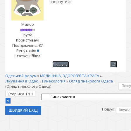
звернутися.
Майор
Група:
Користувачі
Повідомлень:
87
Репутація:
0
Статус:
Offline
Одеський форум
»
МЕДИЦИНА, ЗДОРОВ'Я ТА КРАСА
»
Лікування в Одесі
»
Гинекология
»
Огляд гінеколога Одеса
(Огляд гінеколога Одеса)
Сторінка
1
з
1
1
Пошук: