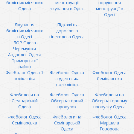
болісних місячних
менструації
порушення
Одеса
лікування в Одесі
менструації в
Одесі
Лікування
Підкажіть
болісних місячних
дорослого
в Одесі
гінеколога Одеса
ЛОР Одеса
Черемушки
Андролог Одеса
Приморської
район
Флеболог Одеса 1
Флеболог Одеса
Флеболог Одеса
поліклініка
студентська
Семінарська
поліклініка
Флебологи на
Флеболог Одеса
Флебологи на
Семінарській
Обсерваторний
Обсерваторному
Одеса
провулок
провулку Одеса
Флеболог Одеса
Флебологи на
Флеболог Одеса
Семінарська
Семінарській
Маршала
Одеса
Говорова