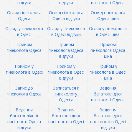
відгуки
відгуки
вагітності Одеса
Огляд гінеколога
Огляд гінеколога
Огляд гінеколога
Одеса
Одеса відгуки
Одеса ціна
Огляд у гінеколога
Огляд у гінеколога
Огляд у гінеколога
в Одесі
в Одесі відгуки
в Одесі ціна
Прийом
Прийом
Прийом
гінеколога Одеса
гінеколога Одеса
гінеколога Одеса
відгуки
ціна
Прийом у
Прийом у
Прийом у
гінеколога в Одесі
гінеколога в Одесі
гінеколога в Одесі
відгуки
ціна
Запис до
Записаться к
Ведення
гінеколога Одеса
гинекологу
багатоплідної
Одесса
вагітності Одеса
Ведення
Ведення
Ведення
багатоплідної
багатоплідної
багатоплідної
вагітності Одеса
вагітності в Одесі
вагітності в Одесі
відгуки
відгуки