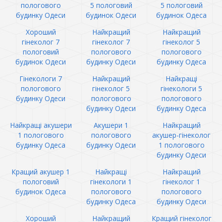
пологового
5 пологовий
5 пологовий
будинку Одеси
будинок Одеси
будинок Одеса
Хороший
Найкращий
Найкращий
гінеколог 7
гінеколог 7
гінеколог 5
пологовий
пологового
пологового
будинок Одеси
будинку Одеси
будинку Одеса
Гінекологи 7
Найкращий
Найкращі
пологового
гінеколог 5
гінекологи 5
будинку Одеси
пологового
пологового
будинку Одеси
будинку Одеса
Найкращі акушери
Акушери 1
Найкращий
1 пологового
пологового
акушер-гінеколог
будинку Одеса
будинку Одеси
1 пологового
будинку Одеси
Кращий акушер 1
Найкращі
Найкращий
пологовий
гінекологи 1
гінеколог 1
будинок Одеса
пологового
пологового
будинку Одеса
будинку Одеси
Хороший
Найкращий
Кращий гінеколог