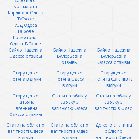
хорошого
масажиста
Кардіолог Одеса
Таїрове
УЗД Одеса
Таїрове
Косметолог
Одеса Таїрове
Байло Надежна
Байло Надежна
Байло Надежна
Одесса отзывы
Валерьевна
Валерьевна
отзывы
Одесса отзывы
Старущенко
Старущенко
Старущенко
Тетяна відгуки
Тетяна Одеса
Тетяна Євгеніївна
відгуки
відгуки
Старущенко
Стати на облік у
Стати на облік у
Татьяна
зв'язку з
зв'язку з
Евгеньевна
вагітністю Одеса
вагітністю в Одесі
Одесса отзывы
Стати на облік по
Стати на облік по
До кого стати на
вагітності Одеса
вагітності в Одесі
облік по
відгуки
відгуки
вагітності Одеса