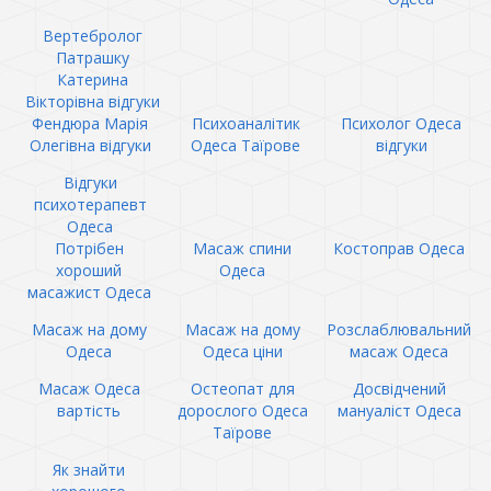
Вертебролог
Патрашку
Катерина
Вікторівна відгуки
Фендюра Марія
Психоаналітик
Психолог Одеса
Олегівна відгуки
Одеса Таїрове
відгуки
Відгуки
психотерапевт
Одеса
Потрібен
Масаж спини
Костоправ Одеса
хороший
Одеса
масажист Одеса
Масаж на дому
Масаж на дому
Розслаблювальний
Одеса
Одеса ціни
масаж Одеса
Масаж Одеса
Остеопат для
Досвідчений
вартість
дорослого Одеса
мануаліст Одеса
Таїрове
Як знайти