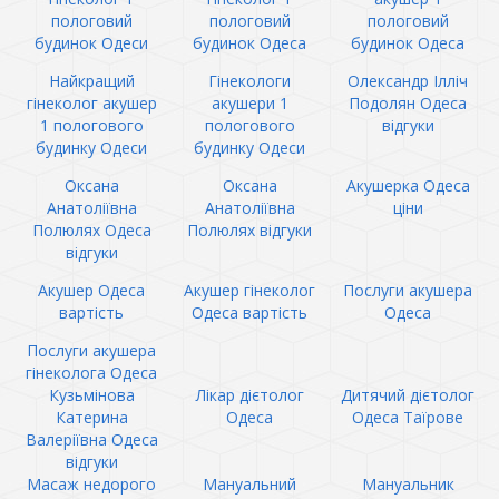
пологовий
пологовий
пологовий
будинок Одеси
будинок Одеса
будинок Одеса
Найкращий
Гінекологи
Олександр Ілліч
гінеколог акушер
акушери 1
Подолян Одеса
1 пологового
пологового
відгуки
будинку Одеси
будинку Одеси
Оксана
Оксана
Акушерка Одеса
Анатоліївна
Анатоліївна
ціни
Полюлях Одеса
Полюлях відгуки
відгуки
Акушер Одеса
Акушер гінеколог
Послуги акушера
вартість
Одеса вартість
Одеса
Послуги акушера
гінеколога Одеса
Кузьмінова
Лікар дієтолог
Дитячий дієтолог
Катерина
Одеса
Одеса Таїрове
Валеріївна Одеса
відгуки
Масаж недорого
Мануальний
Мануальник