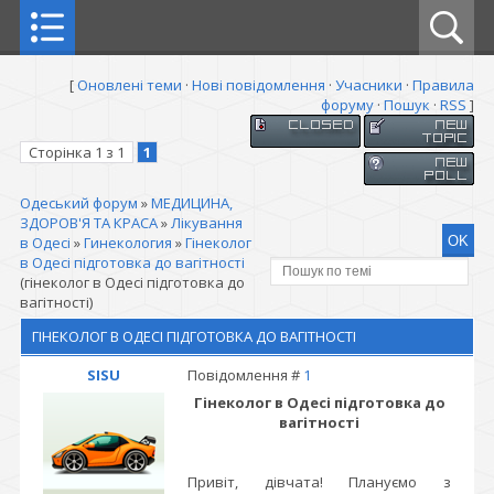
[
Оновлені теми
·
Нові повідомлення
·
Учасники
·
Правила
форуму
·
Пошук
·
RSS
]
Сторінка
1
з
1
1
Одеський форум
»
МЕДИЦИНА,
ЗДОРОВ'Я ТА КРАСА
»
Лікування
в Одесі
»
Гинекология
»
Гінеколог
в Одесі підготовка до вагітності
(гінеколог в Одесі підготовка до
вагітності)
ГІНЕКОЛОГ В ОДЕСІ ПІДГОТОВКА ДО ВАГІТНОСТІ
SISU
Повідомлення #
1
Гінеколог в Одесі підготовка до
вагітності
Привіт, дівчата! Плануємо з