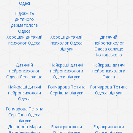
Одесі
Підкажіть
дитячого
дерматолога
Одеса
Хороший дитячий
Хороші дитячий
Дитячий
психолог Одеса
психолог Одеса
нейропсихолог
відгуки
Одеса селище
Котовського
Дитячий
Найкращі дитячі
Найкращі дитячі
нейропсихолог
нейропсихологи
нейропсихологи
Одеса Ленселище
Одеси відгуки
Одеса
Найкращі дитячі
Гончарова Тетяна
Гончарова Тетяна
нейропсихологи
Сергіївна відгуки
Одеса відгуки
Одеса
Гончарова Тетяна
Сергіївна Одеса
відгуки
Догонова Марія
Ендокринологи
Ендокринологи
Володимирівна
Одеса відгуки
Одеси відгуки