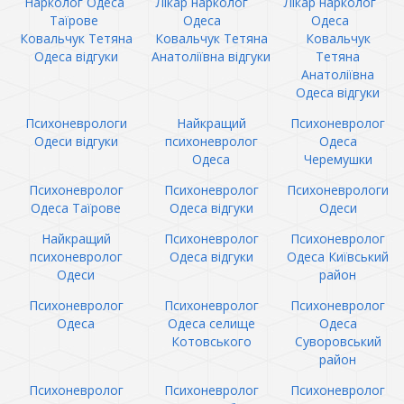
Нарколог Одеса
Лікар нарколог
Лікар нарколог
Таїрове
Одеса
Одеса
Ковальчук Тетяна
Ковальчук Тетяна
Ковальчук
Одеса відгуки
Анатоліївна відгуки
Тетяна
Анатоліївна
Одеса відгуки
Психоневрологи
Найкращий
Психоневролог
Одеси відгуки
психоневролог
Одеса
Одеса
Черемушки
Психоневролог
Психоневролог
Психоневрологи
Одеса Таїрове
Одеса відгуки
Одеси
Найкращий
Психоневролог
Психоневролог
психоневролог
Одеса відгуки
Одеса Київський
Одеси
район
Психоневролог
Психоневролог
Психоневролог
Одеса
Одеса селище
Одеса
Котовського
Суворовський
район
Психоневролог
Психоневролог
Психоневролог