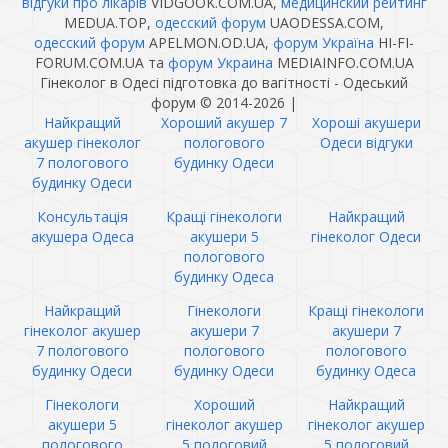
відгуки про лікарів
VIDGOOK.COM.UA,
медицинский рейтинг
MEDUA.TOP,
одесский форум
UAODESSA.COM,
одесский форум
APELMON.OD.UA,
форум Україна
HI-FI-
FORUM.COM.UA та
форум Украина
MEDIAINFO.COM.UA
Гінеколог в Одесі підготовка до вагітності - Одеський
форум © 2014-2026
|
Найкращий
Хороший акушер 7
Хороші акушери
акушер гінеколог
пологового
Одеси відгуки
7 пологового
будинку Одеси
будинку Одеси
Консультація
Кращі гінекологи
Найкращий
акушера Одеса
акушери 5
гінеколог Одеси
пологового
будинку Одеса
Найкращий
Гінекологи
Кращі гінекологи
гінеколог акушер
акушери 7
акушери 7
7 пологового
пологового
пологового
будинку Одеси
будинку Одеси
будинку Одеса
Гінекологи
Хороший
Найкращий
акушери 5
гінеколог акушер
гінеколог акушер
пологового
5 пологовий
5 пологовий