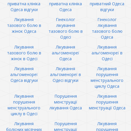
приватна клініка
приватна клініка
приватний Одеса
Одеса відгуки
Одеса
відгуки
Лікування
Гінеколог
Гінеколог
тазового болю в
лікування
лікування
жінок Одеса
тазового болю в
тазового болю
Одесі
Одеса
Лікування
Лікування
Лікування
тазового болю в
альгоменореї
альгоменореї в
жінок в Одесі
Одеса
Одесі
Лікування
Лікування
Лікування
альгоменореї
альгоменореї в
порушення
Одеса відгуки
Одесі відгуки
менструального
циклу Одеса
Лікування
Порушення
Лікування
порушення
менструації
порушення
менструального
лікування Одеса
менструації Одеса
циклу в Одесі
Лікування
Порушення
Лікування
болісних місячних
менструації
порушення