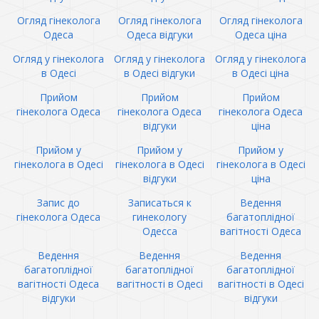
Огляд гінеколога
Огляд гінеколога
Огляд гінеколога
Одеса
Одеса відгуки
Одеса ціна
Огляд у гінеколога
Огляд у гінеколога
Огляд у гінеколога
в Одесі
в Одесі відгуки
в Одесі ціна
Прийом
Прийом
Прийом
гінеколога Одеса
гінеколога Одеса
гінеколога Одеса
відгуки
ціна
Прийом у
Прийом у
Прийом у
гінеколога в Одесі
гінеколога в Одесі
гінеколога в Одесі
відгуки
ціна
Запис до
Записаться к
Ведення
гінеколога Одеса
гинекологу
багатоплідної
Одесса
вагітності Одеса
Ведення
Ведення
Ведення
багатоплідної
багатоплідної
багатоплідної
вагітності Одеса
вагітності в Одесі
вагітності в Одесі
відгуки
відгуки