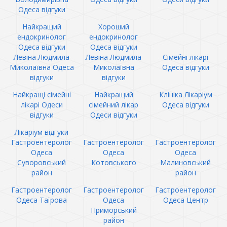
Одеса відгуки
Найкращий
Хороший
ендокринолог
ендокринолог
Одеса відгуки
Одеса відгуки
Левіна Людмила
Левіна Людмила
Сімейні лікарі
Миколаївна Одеса
Миколаївна
Одеса відгуки
відгуки
відгуки
Найкращі сімейні
Найкращий
Клініка Лікаріум
лікарі Одеси
сімейний лікар
Одеса відгуки
відгуки
Одеси відгуки
Лікаріум відгуки
Гастроентеролог
Гастроентеролог
Гастроентеролог
Одеса
Одеса
Одеса
Суворовський
Котовського
Малиновський
район
район
Гастроентеролог
Гастроентеролог
Гастроентеролог
Одеса Таїрова
Одеса
Одеса Центр
Приморський
район