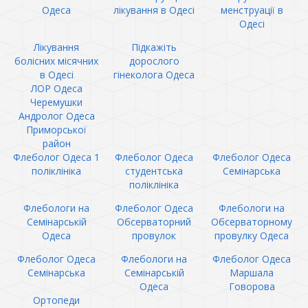
Одеса
лікування в Одесі
менструації в
Одесі
Лікування
Підкажіть
болісних місячних
дорослого
в Одесі
гінеколога Одеса
ЛОР Одеса
Черемушки
Андролог Одеса
Приморської
район
Флеболог Одеса 1
Флеболог Одеса
Флеболог Одеса
поліклініка
студентська
Семінарська
поліклініка
Флебологи на
Флеболог Одеса
Флебологи на
Семінарській
Обсерваторний
Обсерваторному
Одеса
провулок
провулку Одеса
Флеболог Одеса
Флебологи на
Флеболог Одеса
Семінарська
Семінарській
Маршала
Одеса
Говорова
Ортопеди