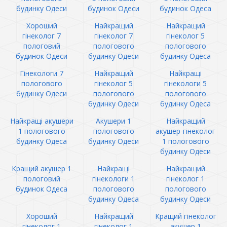
будинку Одеси
будинок Одеси
будинок Одеса
Хороший
Найкращий
Найкращий
гінеколог 7
гінеколог 7
гінеколог 5
пологовий
пологового
пологового
будинок Одеси
будинку Одеси
будинку Одеса
Гінекологи 7
Найкращий
Найкращі
пологового
гінеколог 5
гінекологи 5
будинку Одеси
пологового
пологового
будинку Одеси
будинку Одеса
Найкращі акушери
Акушери 1
Найкращий
1 пологового
пологового
акушер-гінеколог
будинку Одеса
будинку Одеси
1 пологового
будинку Одеси
Кращий акушер 1
Найкращі
Найкращий
пологовий
гінекологи 1
гінеколог 1
будинок Одеса
пологового
пологового
будинку Одеса
будинку Одеси
Хороший
Найкращий
Кращий гінеколог
гінеколог 1
гінеколог 1
акушер 1