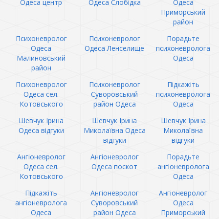
Одеса центр
Одеса Слобідка
Одеса
Приморський
район
Психоневролог
Психоневролог
Порадьте
Одеса
Одеса Ленселище
психоневролога
Малиновський
Одеса
район
Психоневролог
Психоневролог
Підкажіть
Одеса сел.
Суворовський
психоневролога
Котовського
район Одеса
Одеса
Шевчук Ірина
Шевчук Ірина
Шевчук Ірина
Одеса відгуки
Миколаївна Одеса
Миколаївна
відгуки
відгуки
Ангіоневролог
Ангіоневролог
Порадьте
Одеса сел.
Одеса поскот
ангіоневролога
Котовського
Одеса
Підкажіть
Ангіоневролог
Ангіоневролог
ангіоневролога
Суворовський
Одеса
Одеса
район Одеса
Приморський