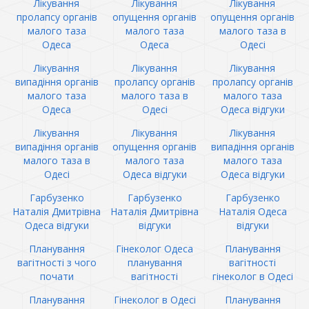
Лікування
Лікування
Лікування
пролапсу органів
опущення органів
опущення органів
малого таза
малого таза
малого таза в
Одеса
Одеса
Одесі
Лікування
Лікування
Лікування
випадіння органів
пролапсу органів
пролапсу органів
малого таза
малого таза в
малого таза
Одеса
Одесі
Одеса відгуки
Лікування
Лікування
Лікування
випадіння органів
опущення органів
випадіння органів
малого таза в
малого таза
малого таза
Одесі
Одеса відгуки
Одеса відгуки
Гарбузенко
Гарбузенко
Гарбузенко
Наталія Дмитрівна
Наталія Дмитрівна
Наталія Одеса
Одеса відгуки
відгуки
відгуки
Планування
Гінеколог Одеса
Планування
вагітності з чого
планування
вагітності
почати
вагітності
гінеколог в Одесі
Планування
Гінеколог в Одесі
Планування