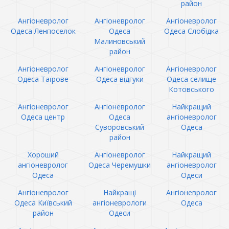
район
Ангіоневролог
Ангіоневролог
Ангіоневролог
Одеса Ленпоселок
Одеса
Одеса Слобідка
Малиновський
район
Ангіоневролог
Ангіоневролог
Ангіоневролог
Одеса Таїрове
Одеса відгуки
Одеса селище
Котовського
Ангіоневролог
Ангіоневролог
Найкращий
Одеса центр
Одеса
ангіоневролог
Суворовський
Одеса
район
Хороший
Ангіоневролог
Найкращий
ангіоневролог
Одеса Черемушки
ангіоневролог
Одеса
Одеси
Ангіоневролог
Найкращі
Ангіоневролог
Одеса Київський
ангіоневрологи
Одеса
район
Одеси