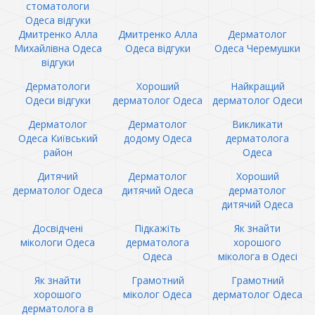
стоматологи
Одеса відгуки
Дмитренко Алла
Дмитренко Алла
Дерматолог
Михайлівна Одеса
Одеса відгуки
Одеса Черемушки
відгуки
Дерматологи
Хороший
Найкращий
Одеси відгуки
дерматолог Одеса
дерматолог Одеси
Дерматолог
Дерматолог
Викликати
Одеса Київський
додому Одеса
дерматолога
район
Одеса
Дитячий
Дерматолог
Хороший
дерматолог Одеса
дитячий Одеса
дерматолог
дитячий Одеса
Досвідчені
Підкажіть
Як знайти
мікологи Одеса
дерматолога
хорошого
Одеса
міколога в Одесі
Як знайти
Грамотний
Грамотний
хорошого
міколог Одеса
дерматолог Одеса
дерматолога в