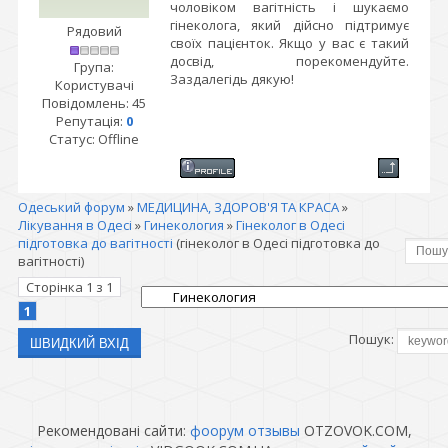
чоловіком вагітність і шукаємо
гінеколога, який дійсно підтримує
Рядовий
своїх пацієнток. Якщо у вас є такий
досвід, порекомендуйте.
Група:
Заздалегідь дякую!
Користувачі
Повідомлень:
45
Репутація:
0
Статус:
Offline
Одеський форум
»
МЕДИЦИНА, ЗДОРОВ'Я ТА КРАСА
»
Лікування в Одесі
»
Гинекология
»
Гінеколог в Одесі
підготовка до вагітності
(гінеколог в Одесі підготовка до
вагітності)
Сторінка
1
з
1
1
Пошук:
Рекомендовані сайти:
фоорум отзывы
OTZOVOK.COM,