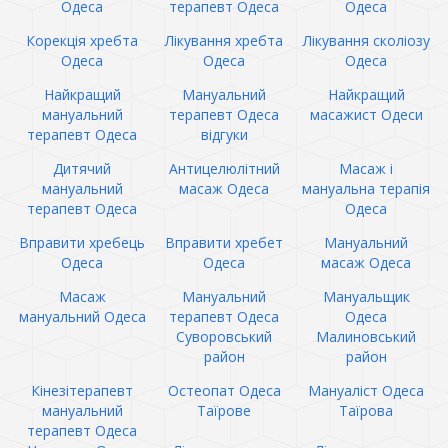
Одеса
терапевт Одеса
Одеса
Корекція хребта
Лікування хребта
Лікування сколіозу
Одеса
Одеса
Одеса
Найкращий
Мануальний
Найкращий
мануальний
терапевт Одеса
масажист Одеси
терапевт Одеса
відгуки
Дитячий
Антицелюлітний
Масаж і
мануальний
масаж Одеса
мануальна терапія
терапевт Одеса
Одеса
Вправити хребець
Вправити хребет
Мануальний
Одеса
Одеса
масаж Одеса
Масаж
Мануальний
Мануальщик
мануальний Одеса
терапевт Одеса
Одеса
Суворовський
Малиновський
район
район
Кінезітерапевт
Остеопат Одеса
Мануаліст Одеса
мануальний
Таїрове
Таїрова
терапевт Одеса