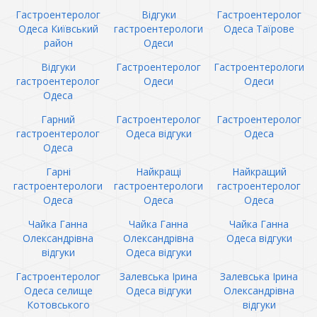
Гастроентеролог
Відгуки
Гастроентеролог
Одеса Київський
гастроентерологи
Одеса Таїрове
район
Одеси
Відгуки
Гастроентеролог
Гастроентерологи
гастроентеролог
Одеси
Одеси
Одеса
Гарний
Гастроентеролог
Гастроентеролог
гастроентеролог
Одеса відгуки
Одеса
Одеса
Гарні
Найкращі
Найкращий
гастроентерологи
гастроентерологи
гастроентеролог
Одеса
Одеса
Одеса
Чайка Ганна
Чайка Ганна
Чайка Ганна
Олександрівна
Олександрівна
Одеса відгуки
відгуки
Одеса відгуки
Гастроентеролог
Залевська Ірина
Залевська Ірина
Одеса селище
Одеса відгуки
Олександрівна
Котовського
відгуки