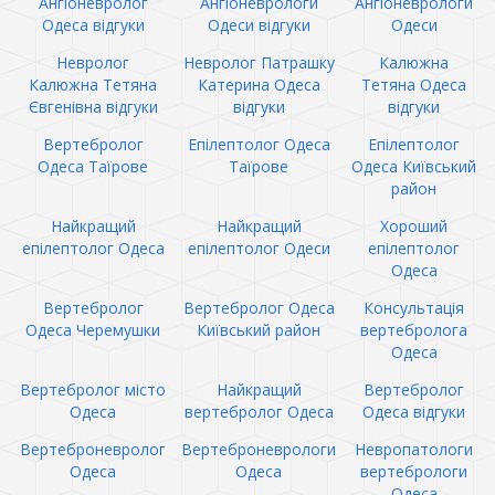
Ангіоневролог
Ангіоневрологи
Ангіоневрологи
Одеса відгуки
Одеси відгуки
Одеси
Невролог
Невролог Патрашку
Калюжна
Калюжна Тетяна
Катерина Одеса
Тетяна Одеса
Євгенівна відгуки
відгуки
відгуки
Вертебролог
Епілептолог Одеса
Епілептолог
Одеса Таїрове
Таїрове
Одеса Київський
район
Найкращий
Найкращий
Хороший
епілептолог Одеса
епілептолог Одеси
епілептолог
Одеса
Вертебролог
Вертебролог Одеса
Консультація
Одеса Черемушки
Київський район
вертебролога
Одеса
Вертебролог місто
Найкращий
Вертебролог
Одеса
вертебролог Одеса
Одеса відгуки
Вертеброневролог
Вертеброневрологи
Невропатологи
Одеса
Одеса
вертебрологи
Одеса