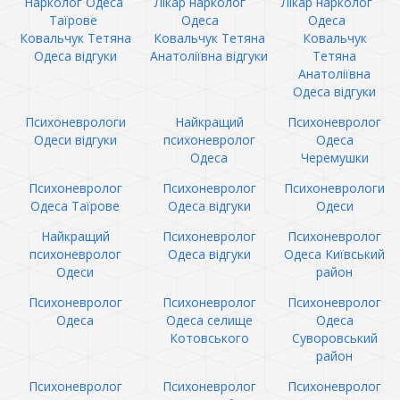
Нарколог Одеса
Лікар нарколог
Лікар нарколог
Таїрове
Одеса
Одеса
Ковальчук Тетяна
Ковальчук Тетяна
Ковальчук
Одеса відгуки
Анатоліївна відгуки
Тетяна
Анатоліївна
Одеса відгуки
Психоневрологи
Найкращий
Психоневролог
Одеси відгуки
психоневролог
Одеса
Одеса
Черемушки
Психоневролог
Психоневролог
Психоневрологи
Одеса Таїрове
Одеса відгуки
Одеси
Найкращий
Психоневролог
Психоневролог
психоневролог
Одеса відгуки
Одеса Київський
Одеси
район
Психоневролог
Психоневролог
Психоневролог
Одеса
Одеса селище
Одеса
Котовського
Суворовський
район
Психоневролог
Психоневролог
Психоневролог