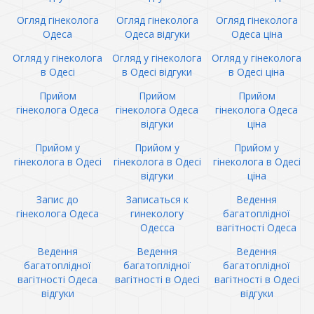
Огляд гінеколога
Огляд гінеколога
Огляд гінеколога
Одеса
Одеса відгуки
Одеса ціна
Огляд у гінеколога
Огляд у гінеколога
Огляд у гінеколога
в Одесі
в Одесі відгуки
в Одесі ціна
Прийом
Прийом
Прийом
гінеколога Одеса
гінеколога Одеса
гінеколога Одеса
відгуки
ціна
Прийом у
Прийом у
Прийом у
гінеколога в Одесі
гінеколога в Одесі
гінеколога в Одесі
відгуки
ціна
Запис до
Записаться к
Ведення
гінеколога Одеса
гинекологу
багатоплідної
Одесса
вагітності Одеса
Ведення
Ведення
Ведення
багатоплідної
багатоплідної
багатоплідної
вагітності Одеса
вагітності в Одесі
вагітності в Одесі
відгуки
відгуки