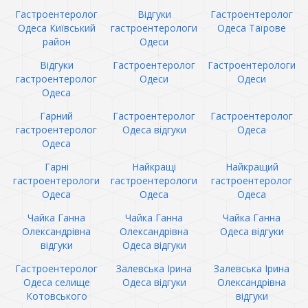
Гастроентеролог
Відгуки
Гастроентеролог
Одеса Київський
гастроентерологи
Одеса Таїрове
район
Одеси
Відгуки
Гастроентеролог
Гастроентерологи
гастроентеролог
Одеси
Одеси
Одеса
Гарний
Гастроентеролог
Гастроентеролог
гастроентеролог
Одеса відгуки
Одеса
Одеса
Гарні
Найкращі
Найкращий
гастроентерологи
гастроентерологи
гастроентеролог
Одеса
Одеса
Одеса
Чайка Ганна
Чайка Ганна
Чайка Ганна
Олександрівна
Олександрівна
Одеса відгуки
відгуки
Одеса відгуки
Гастроентеролог
Залевська Ірина
Залевська Ірина
Одеса селище
Одеса відгуки
Олександрівна
Котовського
відгуки