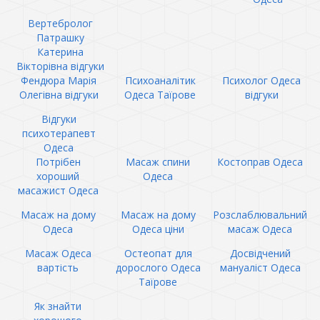
Вертебролог
Патрашку
Катерина
Вікторівна відгуки
Фендюра Марія
Психоаналітик
Психолог Одеса
Олегівна відгуки
Одеса Таїрове
відгуки
Відгуки
психотерапевт
Одеса
Потрібен
Масаж спини
Костоправ Одеса
хороший
Одеса
масажист Одеса
Масаж на дому
Масаж на дому
Розслаблювальний
Одеса
Одеса ціни
масаж Одеса
Масаж Одеса
Остеопат для
Досвідчений
вартість
дорослого Одеса
мануаліст Одеса
Таїрове
Як знайти