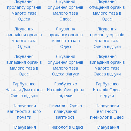
Лікування
Лікування
Лікування
пролапсу органів
опущення органів
опущення органів
малого таза
малого таза
малого таза в
Одеса
Одеса
Одесі
Лікування
Лікування
Лікування
випадіння органів
пролапсу органів
пролапсу органів
малого таза
малого таза в
малого таза
Одеса
Одесі
Одеса відгуки
Лікування
Лікування
Лікування
випадіння органів
опущення органів
випадіння органів
малого таза в
малого таза
малого таза
Одесі
Одеса відгуки
Одеса відгуки
Гарбузенко
Гарбузенко
Гарбузенко
Наталія Дмитрівна
Наталія Дмитрівна
Наталія Одеса
Одеса відгуки
відгуки
відгуки
Планування
Гінеколог Одеса
Планування
вагітності з чого
планування
вагітності
почати
вагітності
гінеколог в Одесі
Планування
Гінеколог в Одесі
Планування