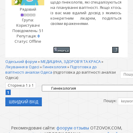
щодо гінекологів, які спеціалізуються
на плануванні вагітності. Якщо хтось
Рядовий
із вас мав вдалий досвід з якимось
конкретним лікарем, поділіться
Група:
своїми враженнями.
Користувачі
Повідомлень:
51
Репутація:
0
Статус:
Offline
Одеський форум
»
МЕДИЦИНА, ЗДОРОВ'Я ТА КРАСА
»
Лікування в Одесі
»
Гинекология
»
Підготовка до
вагітності аналізи Одеса
(підготовка до вагітності аналізи
Одеса)
Сторінка
1
з
1
1
Пошук:
Рекомендовані сайти:
фоорум отзывы
OTZOVOK.COM,