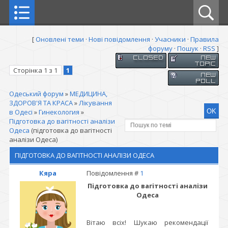
[
Оновлені теми
·
Нові повідомлення
·
Учасники
·
Правила
форуму
·
Пошук
·
RSS
]
Сторінка
1
з
1
1
Одеський форум
»
МЕДИЦИНА,
ЗДОРОВ'Я ТА КРАСА
»
Лікування
в Одесі
»
Гинекология
»
Підготовка до вагітності аналізи
Одеса
(підготовка до вагітності
аналізи Одеса)
ПІДГОТОВКА ДО ВАГІТНОСТІ АНАЛІЗИ ОДЕСА
Кяра
Повідомлення #
1
Підготовка до вагітності аналізи
Одеса
Вітаю всіх! Шукаю рекомендації