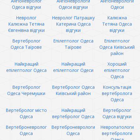
Ангіоневролог
Ангіоневрологи
Ангіоневрологи
Одеса відгуки
Одеси відгуки
Одеси
Невролог
Невролог Патрашку
Калюжна
Калюжна Тетяна
Катерина Одеса
Тетяна Одеса
Євгенівна відгуки
відгуки
відгуки
Вертебролог
Епілептолог Одеса
Епілептолог
Одеса Таїрове
Таїрове
Одеса Київський
район
Найкращий
Найкращий
Хороший
епілептолог Одеса
епілептолог Одеси
епілептолог
Одеса
Вертебролог
Вертебролог Одеса
Консультація
Одеса Черемушки
Київський район
вертебролога
Одеса
Вертебролог місто
Найкращий
Вертебролог
Одеса
вертебролог Одеса
Одеса відгуки
Вертеброневролог
Вертеброневрологи
Невропатологи
Одеса
Одеса
вертебрологи
Одеса