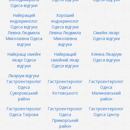
Одеса відгуки
Найкращий
Хороший
ендокринолог
ендокринолог
Одеса відгуки
Одеса відгуки
Левіна Людмила
Левіна Людмила
Сімейні лікарі
Миколаївна Одеса
Миколаївна
Одеса відгуки
відгуки
відгуки
Найкращі сімейні
Найкращий
Клініка Лікаріум
лікарі Одеси
сімейний лікар
Одеса відгуки
відгуки
Одеси відгуки
Лікаріум відгуки
Гастроентеролог
Гастроентеролог
Гастроентеролог
Одеса
Одеса
Одеса
Суворовський
Котовського
Малиновський
район
район
Гастроентеролог
Гастроентеролог
Гастроентеролог
Одеса Таїрова
Одеса
Одеса Центр
Приморський
район