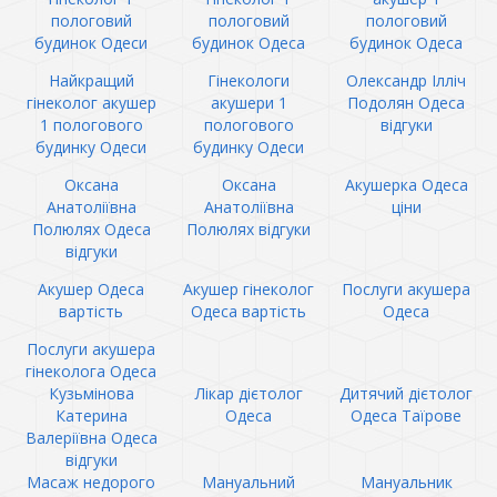
пологовий
пологовий
пологовий
будинок Одеси
будинок Одеса
будинок Одеса
Найкращий
Гінекологи
Олександр Ілліч
гінеколог акушер
акушери 1
Подолян Одеса
1 пологового
пологового
відгуки
будинку Одеси
будинку Одеси
Оксана
Оксана
Акушерка Одеса
Анатоліївна
Анатоліївна
ціни
Полюлях Одеса
Полюлях відгуки
відгуки
Акушер Одеса
Акушер гінеколог
Послуги акушера
вартість
Одеса вартість
Одеса
Послуги акушера
гінеколога Одеса
Кузьмінова
Лікар дієтолог
Дитячий дієтолог
Катерина
Одеса
Одеса Таїрове
Валеріївна Одеса
відгуки
Масаж недорого
Мануальний
Мануальник