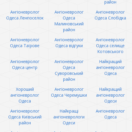
район
Ангіоневролог
Ангіоневролог
Ангіоневролог
Одеса Ленпоселок
Одеса
Одеса Слобідка
Малиновський
район
Ангіоневролог
Ангіоневролог
Ангіоневролог
Одеса Таїрове
Одеса відгуки
Одеса селище
Котовського
Ангіоневролог
Ангіоневролог
Найкращий
Одеса центр
Одеса
ангіоневролог
Суворовський
Одеса
район
Хороший
Ангіоневролог
Найкращий
ангіоневролог
Одеса Черемушки
ангіоневролог
Одеса
Одеси
Ангіоневролог
Найкращі
Ангіоневролог
Одеса Київський
ангіоневрологи
Одеса
район
Одеси