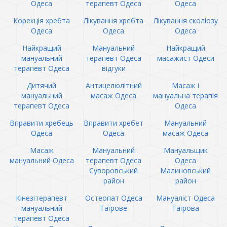
Одеса
терапевт Одеса
Одеса
Корекція хребта
Лікування хребта
Лікування сколіозу
Одеса
Одеса
Одеса
Найкращий
Мануальний
Найкращий
мануальний
терапевт Одеса
масажист Одеси
терапевт Одеса
відгуки
Дитячий
Антицелюлітний
Масаж і
мануальний
масаж Одеса
мануальна терапія
терапевт Одеса
Одеса
Вправити хребець
Вправити хребет
Мануальний
Одеса
Одеса
масаж Одеса
Масаж
Мануальний
Мануальщик
мануальний Одеса
терапевт Одеса
Одеса
Суворовський
Малиновський
район
район
Кінезітерапевт
Остеопат Одеса
Мануаліст Одеса
мануальний
Таїрове
Таїрова
терапевт Одеса