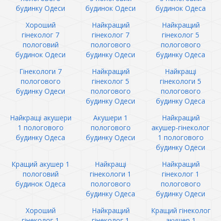
будинку Одеси
будинок Одеси
будинок Одеса
Хороший
Найкращий
Найкращий
гінеколог 7
гінеколог 7
гінеколог 5
пологовий
пологового
пологового
будинок Одеси
будинку Одеси
будинку Одеса
Гінекологи 7
Найкращий
Найкращі
пологового
гінеколог 5
гінекологи 5
будинку Одеси
пологового
пологового
будинку Одеси
будинку Одеса
Найкращі акушери
Акушери 1
Найкращий
1 пологового
пологового
акушер-гінеколог
будинку Одеса
будинку Одеси
1 пологового
будинку Одеси
Кращий акушер 1
Найкращі
Найкращий
пологовий
гінекологи 1
гінеколог 1
будинок Одеса
пологового
пологового
будинку Одеса
будинку Одеси
Хороший
Найкращий
Кращий гінеколог
гінеколог 1
гінеколог 1
акушер 1