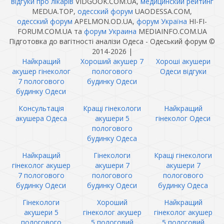
відгуки про лікарів
VIDGOOK.COM.UA,
медицинский рейтинг
MEDUA.TOP,
одесский форум
UAODESSA.COM,
одесский форум
APELMON.OD.UA,
форум Україна
HI-FI-
FORUM.COM.UA та
форум Украина
MEDIAINFO.COM.UA
Підготовка до вагітності аналізи Одеса - Одеський форум ©
2014-2026
|
Найкращий
Хороший акушер 7
Хороші акушери
акушер гінеколог
пологового
Одеси відгуки
7 пологового
будинку Одеси
будинку Одеси
Консультація
Кращі гінекологи
Найкращий
акушера Одеса
акушери 5
гінеколог Одеси
пологового
будинку Одеса
Найкращий
Гінекологи
Кращі гінекологи
гінеколог акушер
акушери 7
акушери 7
7 пологового
пологового
пологового
будинку Одеси
будинку Одеси
будинку Одеса
Гінекологи
Хороший
Найкращий
акушери 5
гінеколог акушер
гінеколог акушер
пологового
5 пологовий
5 пологовий