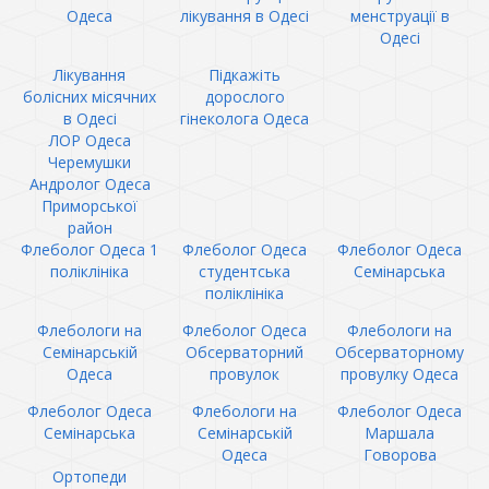
Одеса
лікування в Одесі
менструації в
Одесі
Лікування
Підкажіть
болісних місячних
дорослого
в Одесі
гінеколога Одеса
ЛОР Одеса
Черемушки
Андролог Одеса
Приморської
район
Флеболог Одеса 1
Флеболог Одеса
Флеболог Одеса
поліклініка
студентська
Семінарська
поліклініка
Флебологи на
Флеболог Одеса
Флебологи на
Семінарській
Обсерваторний
Обсерваторному
Одеса
провулок
провулку Одеса
Флеболог Одеса
Флебологи на
Флеболог Одеса
Семінарська
Семінарській
Маршала
Одеса
Говорова
Ортопеди