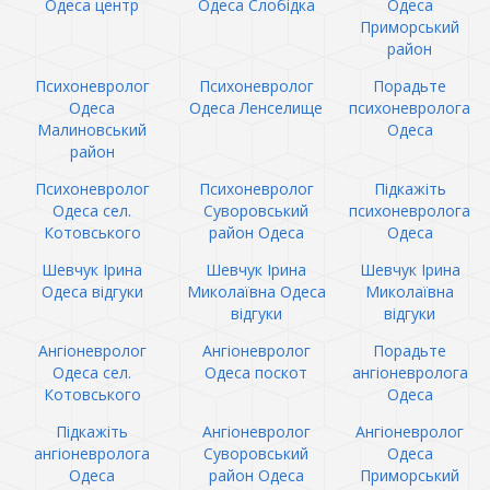
Одеса центр
Одеса Слобідка
Одеса
Приморський
район
Психоневролог
Психоневролог
Порадьте
Одеса
Одеса Ленселище
психоневролога
Малиновський
Одеса
район
Психоневролог
Психоневролог
Підкажіть
Одеса сел.
Суворовський
психоневролога
Котовського
район Одеса
Одеса
Шевчук Ірина
Шевчук Ірина
Шевчук Ірина
Одеса відгуки
Миколаївна Одеса
Миколаївна
відгуки
відгуки
Ангіоневролог
Ангіоневролог
Порадьте
Одеса сел.
Одеса поскот
ангіоневролога
Котовського
Одеса
Підкажіть
Ангіоневролог
Ангіоневролог
ангіоневролога
Суворовський
Одеса
Одеса
район Одеса
Приморський