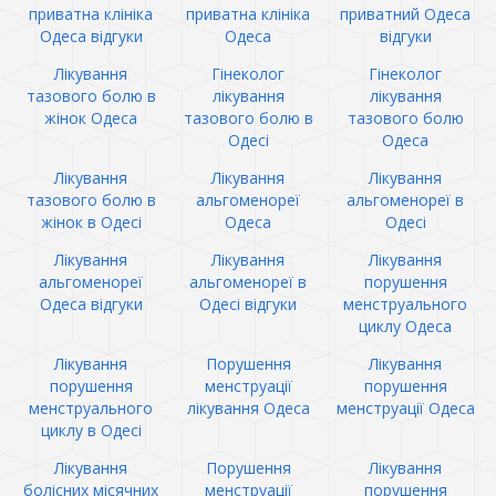
приватна клініка
приватна клініка
приватний Одеса
Одеса відгуки
Одеса
відгуки
Лікування
Гінеколог
Гінеколог
тазового болю в
лікування
лікування
жінок Одеса
тазового болю в
тазового болю
Одесі
Одеса
Лікування
Лікування
Лікування
тазового болю в
альгоменореї
альгоменореї в
жінок в Одесі
Одеса
Одесі
Лікування
Лікування
Лікування
альгоменореї
альгоменореї в
порушення
Одеса відгуки
Одесі відгуки
менструального
циклу Одеса
Лікування
Порушення
Лікування
порушення
менструації
порушення
менструального
лікування Одеса
менструації Одеса
циклу в Одесі
Лікування
Порушення
Лікування
болісних місячних
менструації
порушення