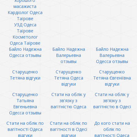
хорошого
масажиста
Кардіолог Одеса
Таїрове
УЗД Одеса
Таїрове
Косметолог
Одеса Таїрове
Байло Надежна
Байло Надежна
Байло Надежна
Одесса отзывы
Валерьевна
Валерьевна
отзывы
Одесса отзывы
Старущенко
Старущенко
Старущенко
Тетяна відгуки
Тетяна Одеса
Тетяна Євгеніївна
відгуки
відгуки
Старущенко
Стати на облік у
Стати на облік у
Татьяна
зв'язку з
зв'язку з
Евгеньевна
вагітністю Одеса
вагітністю в Одесі
Одесса отзывы
Стати на облік по
Стати на облік по
До кого стати на
вагітності Одеса
вагітності в Одесі
облік по
відгуки
відгуки
вагітності Одеса