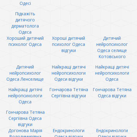
Одесі
Підкажіть
дитячого
дерматолога
Одеса
Хороший дитячий
Хороші дитячий
Дитячий
психолог Одеса
психолог Одеса
нейропсихолог
відгуки
Одеса селище
Котовського
Дитячий
Найкращі дитячі
Найкращі дитячі
нейропсихолог
нейропсихологи
нейропсихологи
Одеса Ленселище
Одеси відгуки
Одеса
Найкращі дитячі
Гончарова Тетяна
Гончарова Тетяна
нейропсихологи
Сергіївна відгуки
Одеса відгуки
Одеса
Гончарова Тетяна
Сергіївна Одеса
відгуки
Догонова Марія
Ендокринологи
Ендокринологи
Володимирівна
Одеса відгуки
Одеси відгуки