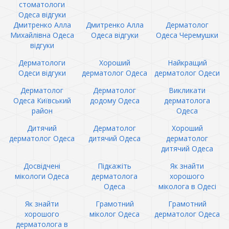
стоматологи
Одеса відгуки
Дмитренко Алла
Дмитренко Алла
Дерматолог
Михайлівна Одеса
Одеса відгуки
Одеса Черемушки
відгуки
Дерматологи
Хороший
Найкращий
Одеси відгуки
дерматолог Одеса
дерматолог Одеси
Дерматолог
Дерматолог
Викликати
Одеса Київський
додому Одеса
дерматолога
район
Одеса
Дитячий
Дерматолог
Хороший
дерматолог Одеса
дитячий Одеса
дерматолог
дитячий Одеса
Досвідчені
Підкажіть
Як знайти
мікологи Одеса
дерматолога
хорошого
Одеса
міколога в Одесі
Як знайти
Грамотний
Грамотний
хорошого
міколог Одеса
дерматолог Одеса
дерматолога в