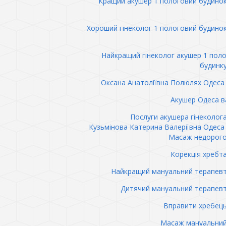
Кращий акушер 1 пологовий будино
Хороший гінеколог 1 пологовий будино
Найкращий гінеколог акушер 1 пол
будинк
Оксана Анатоліївна Полюлях Одеса 
Акушер Одеса в
Послуги акушера гінеколог
Кузьмінова Катерина Валеріївна Одеса 
Масаж недорого
Корекція хребт
Найкращий мануальний терапев
Дитячий мануальний терапев
Вправити хребец
Масаж мануальний