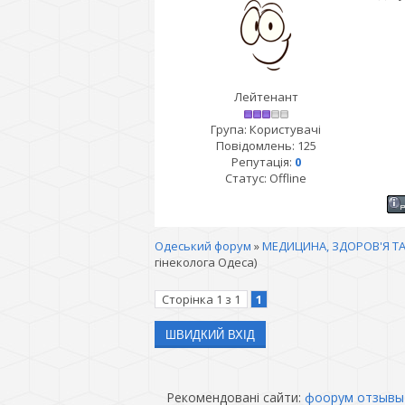
Лейтенант
Група: Користувачі
Повідомлень:
125
Репутація:
0
Статус:
Offline
Одеський форум
»
МЕДИЦИНА, ЗДОРОВ'Я ТА
гінеколога Одеса)
Сторінка
1
з
1
1
Рекомендовані сайти:
фоорум отзывы