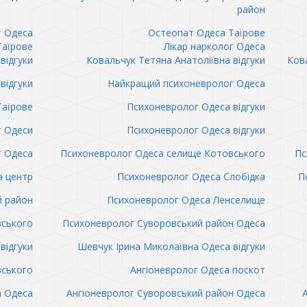
район
т Одеса
Остеопат Одеса Таїрове
Таїрове
Лікар нарколог Одеса
відгуки
Ковальчук Тетяна Анатоліївна відгуки
Кова
відгуки
Найкращий психоневролог Одеса
Таїрове
Психоневролог Одеса відгуки
 Одеси
Психоневролог Одеса відгуки
 Одеса
Психоневролог Одеса селище Котовського
Пс
а центр
Психоневролог Одеса Слобідка
П
й район
Психоневролог Одеса Ленселище
вського
Психоневролог Суворовський район Одеса
відгуки
Шевчук Ірина Миколаївна Одеса відгуки
вського
Ангіоневролог Одеса поскот
а Одеса
Ангіоневролог Суворовський район Одеса