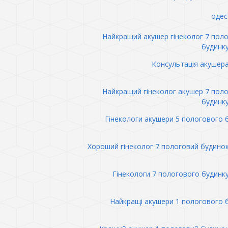
одес
Найкращий акушер гінеколог 7 пол
будинк
Консультація акушер
Найкращий гінеколог акушер 7 пол
будинк
Гінекологи акушери 5 пологового 
Хороший гінеколог 7 пологовий будино
Гінекологи 7 пологового будинк
Найкращі акушери 1 пологового 