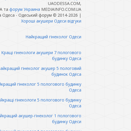
UAODESSA.COM,
A та
форум Украина
MEDIAINFO.COM.UA
а Одеса - Одеський форум © 2014-2026
|
Хороші акушери Одеси відгуки
Найкращий гінеколог Одеси
Кращі гінекологи акушери 7 пологового
будинку Одеса
айкращий гінеколог акушер 5 пологовий
будинок Одеса
кращий гінеколог 5 пологового будинку
Одеса
йкращі гінекологи 5 пологового будинку
Одеса
йкращий акушер-гінеколог 1 пологового
будинку Одеси