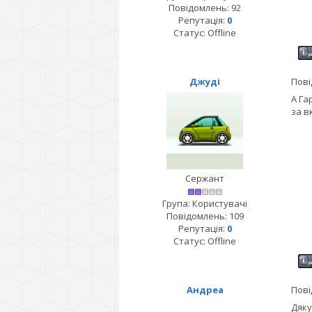
Повідомлень:
92
Репутація:
0
Статус:
Offline
Джуді
Пові
А Га
за в
Сержант
Група: Користувачі
Повідомлень:
109
Репутація:
0
Статус:
Offline
Андреа
Пові
Дяку