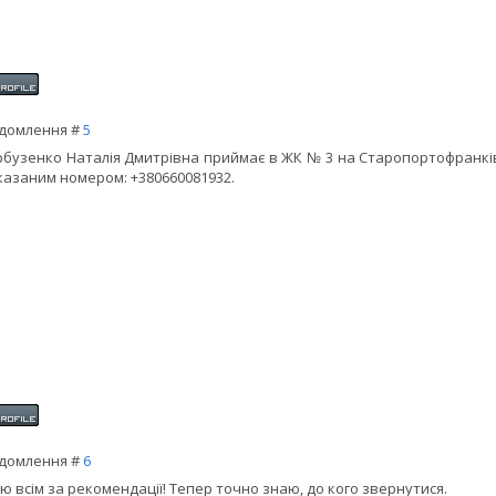
домлення #
5
рбузенко Наталія Дмитрівна приймає в ЖК № 3 на Старопортофранківс
казаним номером: +380660081932.
домлення #
6
ю всім за рекомендації! Тепер точно знаю, до кого звернутися.