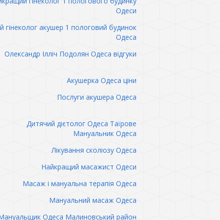
кращий гінеколог 1 пологового будинку
Одеси
 гінеколог акушер 1 пологовий будинок
Одеса
Олександр Ілліч Подолян Одеса відгуки
Акушерка Одеса ціни
Послуги акушера Одеса
Дитячий дієтолог Одеса Таїрове
Мануальник Одеса
Лікування сколіозу Одеса
Найкращий масажист Одеси
Масаж і мануальна терапія Одеса
Мануальний масаж Одеса
Мануальщик Одеса Малиновський район