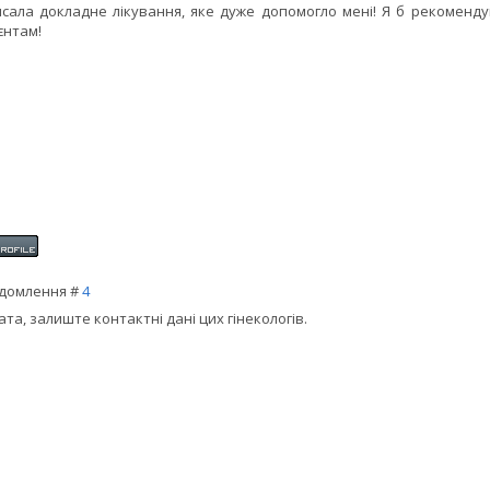
сала докладне лікування, яке дуже допомогло мені! Я б рекоменду
єнтам!
домлення #
4
ата, залиште контактні дані цих гінекологів.