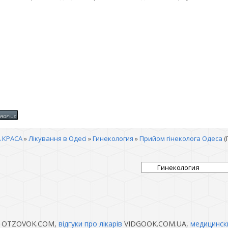
 КРАСА
»
Лікування в Одесі
»
Гинекология
»
Прийом гінеколога Одеса
(
OTZOVOK.COM,
відгуки про лікарів
VIDGOOK.COM.UA,
медицинск