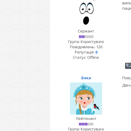
випи
паці
Сержант
Група: Користувачі
Повідомлень:
126
Репутація:
0
Статус:
Offline
Бека
Пові
Дівч
Лейтенант
Група: Користувачі