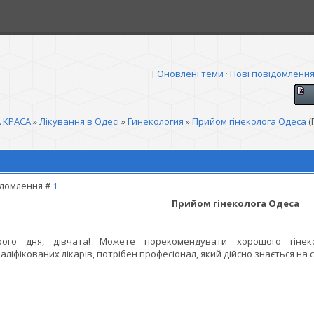
[
Оновлені теми
·
Нові повідомленн
 КРАСА
»
Лікування в Одесі
»
Гинекология
»
Прийом гінеколога Одеса
(
домлення #
1
Прийом гінеколога Одеса
рого дня, дівчата! Можете порекомендувати хорошого гінек
аліфікованих лікарів, потрібен професіонал, який дійсно знається на с