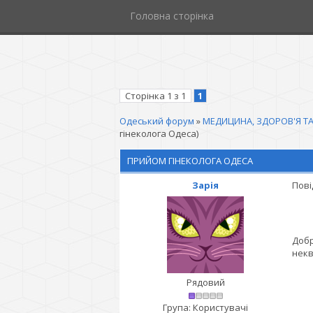
Головна сторінка
Сторінка
1
з
1
1
Одеський форум
»
МЕДИЦИНА, ЗДОРОВ'Я ТА
гінеколога Одеса)
ПРИЙОМ ГІНЕКОЛОГА ОДЕСА
Зарія
Пові
Доб
некв
Рядовий
Група: Користувачі