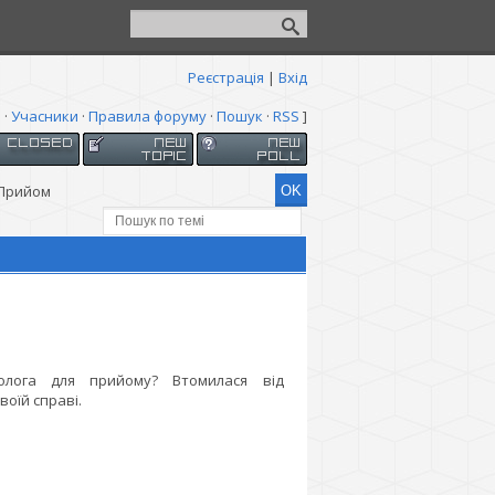
Реєстрація
|
Вхід
я
·
Учасники
·
Правила форуму
·
Пошук
·
RSS
]
Прийом
олога для прийому? Втомилася від
воїй справі.