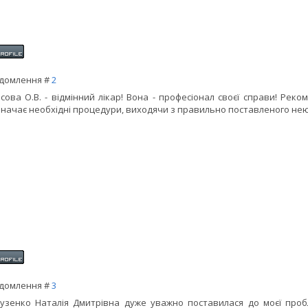
домлення #
2
сова О.В. - відмінний лікар! Вона - професіонал своєї справи! Рек
начає необхідні процедури, виходячи з правильно поставленого нею
домлення #
3
узенко Наталія Дмитрівна дуже уважно поставилася до моєї проб