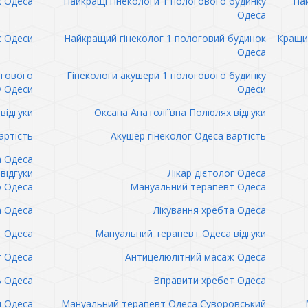
к Одеса
Найкращі гінекологи 1 пологового будинку
Най
Одеса
к Одеси
Найкращий гінеколог 1 пологовий будинок
Кращий
Одеса
огового
Гінекологи акушери 1 пологового будинку
у Одеси
Одеси
відгуки
Оксана Анатоліївна Полюлях відгуки
артість
Акушер гінеколог Одеса вартість
а Одеса
відгуки
Лікар дієтолог Одеса
 Одеса
Мануальний терапевт Одеса
а Одеса
Лікування хребта Одеса
т Одеса
Мануальний терапевт Одеса відгуки
т Одеса
Антицелюлітний масаж Одеса
ь Одеса
Вправити хребет Одеса
 Одеса
Мануальний терапевт Одеса Суворовський