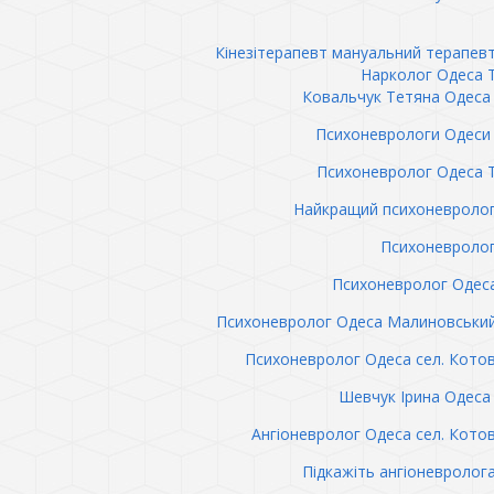
Кінезітерапевт мануальний терапев
Нарколог Одеса 
Ковальчук Тетяна Одеса 
Психоневрологи Одеси 
Психоневролог Одеса 
Найкращий психоневролог
Психоневролог
Психоневролог Одес
Психоневролог Одеса Малиновськи
Психоневролог Одеса сел. Кото
Шевчук Ірина Одеса 
Ангіоневролог Одеса сел. Кото
Підкажіть ангіоневролог