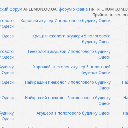
ский форум
APELMON.OD.UA,
форум Україна
HI-FI-FORUM.COM.U
Прийом гінеколог
огового
Хороший акушер 7 пологового будинку Одеси
у Одеси
а Одеса
Кращі гінекологи акушери 5 пологового
будинку Одеса
огового
Гінекологи акушери 7 пологового будинку
у Одеси
Одеси
будинку
Хороший гінеколог акушер 5 пологовий
Н
Одеси
будинок Одеси
к Одеси
Найкращий гінеколог 7 пологового будинку
Най
Одеси
у Одеси
Найкращий гінеколог 5 пологового будинку
На
Одеси
будинку
Акушери 1 пологового будинку Одеси
На
Одеса