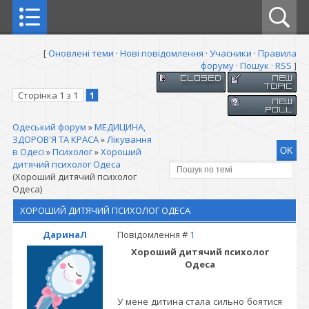
[
Оновлені теми
·
Нові повідомлення
·
Учасники
·
Правила
форуму
·
Пошук
·
RSS
]
Сторінка
1
з
1
1
Одеський форум
»
МЕДИЦИНА,
ЗДОРОВ'Я ТА КРАСА
»
Лікування
в Одесі
»
Психолог
»
Хороший
дитячий психолог Одеса
(Хороший дитячий психолог
Одеса)
ХОРОШИЙ ДИТЯЧИЙ ПСИХОЛОГ ОДЕСА
ДаринаЛ
Повідомлення #
1
Хороший дитячий психолог
Одеса
У мене дитина стала сильно боятися