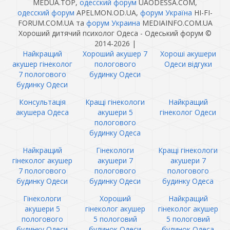
MEDUA.TOP,
одесский форум
UAODESSA.COM,
одесский форум
APELMON.OD.UA,
форум Україна
HI-FI-
FORUM.COM.UA та
форум Украина
MEDIAINFO.COM.UA
Хороший дитячий психолог Одеса - Одеський форум ©
2014-2026
|
Найкращий
Хороший акушер 7
Хороші акушери
акушер гінеколог
пологового
Одеси відгуки
7 пологового
будинку Одеси
будинку Одеси
Консультація
Кращі гінекологи
Найкращий
акушера Одеса
акушери 5
гінеколог Одеси
пологового
будинку Одеса
Найкращий
Гінекологи
Кращі гінекологи
гінеколог акушер
акушери 7
акушери 7
7 пологового
пологового
пологового
будинку Одеси
будинку Одеси
будинку Одеса
Гінекологи
Хороший
Найкращий
акушери 5
гінеколог акушер
гінеколог акушер
пологового
5 пологовий
5 пологовий
будинку Одеси
будинок Одеси
будинок Одеса