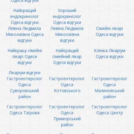
Одеса відгуки
Найкращий
Хороший
ендокринолог
ендокринолог
Одеса відгуки
Одеса відгуки
Левіна Людмила
Левіна Людмила
Сімейні лікарі
Миколаївна Одеса
Миколаївна
Одеса відгуки
відгуки
відгуки
Найкращі сімейні
Найкращий
Клініка Лікаріум
лікарі Одеси
сімейний лікар
Одеса відгуки
відгуки
Одеси відгуки
Лікаріум відгуки
Гастроентеролог
Гастроентеролог
Гастроентеролог
Одеса
Одеса
Одеса
Суворовський
Котовського
Малиновський
район
район
Гастроентеролог
Гастроентеролог
Гастроентеролог
Одеса Таїрова
Одеса
Одеса Центр
Приморський
район