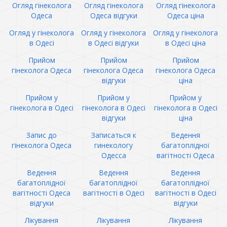
Огляд гінеколога
Огляд гінеколога
Огляд гінеколога
Одеса
Одеса відгуки
Одеса ціна
Огляд у гінеколога
Огляд у гінеколога
Огляд у гінеколога
в Одесі
в Одесі відгуки
в Одесі ціна
Прийом
Прийом
Прийом
гінеколога Одеса
гінеколога Одеса
гінеколога Одеса
відгуки
ціна
Прийом у
Прийом у
Прийом у
гінеколога в Одесі
гінеколога в Одесі
гінеколога в Одесі
відгуки
ціна
Запис до
Записаться к
Ведення
гінеколога Одеса
гинекологу
багатоплідної
Одесса
вагітності Одеса
Ведення
Ведення
Ведення
багатоплідної
багатоплідної
багатоплідної
вагітності Одеса
вагітності в Одесі
вагітності в Одесі
відгуки
відгуки
Лікування
Лікування
Лікування