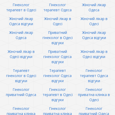
Гінеколог
Гінеколог
Жіночий лікар
терапевт в Одесі
терапевт Одеса
Одеса
Жіночий лікар
Жіночий лікар в
Жіночий лікар в
Одеса відгуки
Одесі
Одесі
Жіночий лікар
Приватний
Жіночий лікар
Одеса
гінеколог в Одесі
Одеса відгуки
відгуки
Жіночий лікар в
Приватний
Жіночий лікар в
Одесі відгуки
гінеколог Одеса
Одесі відгуки
відгуки
Терапевт
Терапевт
Гінеколог
гінеколог в Одесі
гінеколог Одеса
терапевт Одеса
відгуки
відгуки
відгуки
Гінеколог
Гінеколог
Гінеколог
приватний Одеса
терапевт в Одесі
приватна клініка в
відгуки
Одесі
Гінеколог
Гінеколог
Гінеколог
приватна клініка
приватна клініка
приватний Одеса