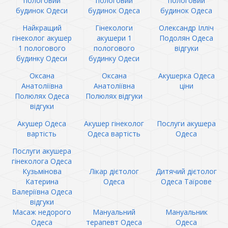
пологовий
пологовий
пологовий
будинок Одеси
будинок Одеса
будинок Одеса
Найкращий
Гінекологи
Олександр Ілліч
гінеколог акушер
акушери 1
Подолян Одеса
1 пологового
пологового
відгуки
будинку Одеси
будинку Одеси
Оксана
Оксана
Акушерка Одеса
Анатоліївна
Анатоліївна
ціни
Полюлях Одеса
Полюлях відгуки
відгуки
Акушер Одеса
Акушер гінеколог
Послуги акушера
вартість
Одеса вартість
Одеса
Послуги акушера
гінеколога Одеса
Кузьмінова
Лікар дієтолог
Дитячий дієтолог
Катерина
Одеса
Одеса Таїрове
Валеріївна Одеса
відгуки
Масаж недорого
Мануальний
Мануальник
Одеса
терапевт Одеса
Одеса