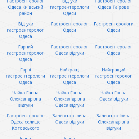
Гастроентеролог
Відгуки
Гастроентеролог
Одеса Київський
гастроентерологи
Одеса Таїрове
район
Одеси
Відгуки
Гастроентеролог
Гастроентерологи
гастроентеролог
Одеси
Одеси
Одеса
Гарний
Гастроентеролог
Гастроентеролог
гастроентеролог
Одеса відгуки
Одеса
Одеса
Гарні
Найкращі
Найкращий
гастроентерологи
гастроентерологи
гастроентеролог
Одеса
Одеса
Одеса
Чайка Ганна
Чайка Ганна
Чайка Ганна
Олександрівна
Олександрівна
Одеса відгуки
відгуки
Одеса відгуки
Гастроентеролог
Залевська Ірина
Залевська Ірина
Одеса селище
Одеса відгуки
Олександрівна
Котовського
відгуки
Ірина
Ірина