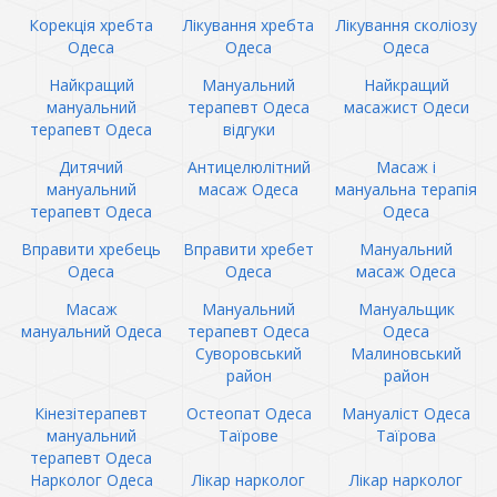
Корекція хребта
Лікування хребта
Лікування сколіозу
Одеса
Одеса
Одеса
Найкращий
Мануальний
Найкращий
мануальний
терапевт Одеса
масажист Одеси
терапевт Одеса
відгуки
Дитячий
Антицелюлітний
Масаж і
мануальний
масаж Одеса
мануальна терапія
терапевт Одеса
Одеса
Вправити хребець
Вправити хребет
Мануальний
Одеса
Одеса
масаж Одеса
Масаж
Мануальний
Мануальщик
мануальний Одеса
терапевт Одеса
Одеса
Суворовський
Малиновський
район
район
Кінезітерапевт
Остеопат Одеса
Мануаліст Одеса
мануальний
Таїрове
Таїрова
терапевт Одеса
Нарколог Одеса
Лікар нарколог
Лікар нарколог