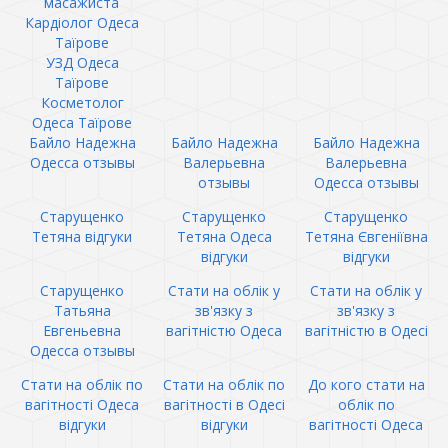
масажиста
Кардіолог Одеса
Таїрове
УЗД Одеса
Таїрове
Косметолог
Одеса Таїрове
Байло Надежна
Байло Надежна
Байло Надежна
Одесса отзывы
Валерьевна
Валерьевна
отзывы
Одесса отзывы
Старущенко
Старущенко
Старущенко
Тетяна відгуки
Тетяна Одеса
Тетяна Євгеніївна
відгуки
відгуки
Старущенко
Стати на облік у
Стати на облік у
Татьяна
зв'язку з
зв'язку з
Евгеньевна
вагітністю Одеса
вагітністю в Одесі
Одесса отзывы
Стати на облік по
Стати на облік по
До кого стати на
вагітності Одеса
вагітності в Одесі
облік по
відгуки
відгуки
вагітності Одеса