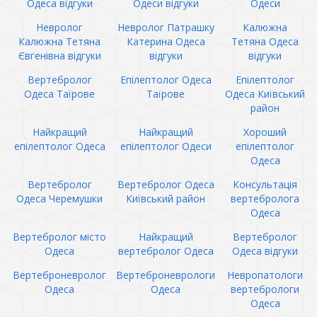
Одеса відгуки
Одеси відгуки
Одеси
Невролог
Невролог Патрашку
Калюжна
Калюжна Тетяна
Катерина Одеса
Тетяна Одеса
Євгенівна відгуки
відгуки
відгуки
Вертебролог
Епілептолог Одеса
Епілептолог
Одеса Таїрове
Таїрове
Одеса Київський
район
Найкращий
Найкращий
Хороший
епілептолог Одеса
епілептолог Одеси
епілептолог
Одеса
Вертебролог
Вертебролог Одеса
Консультація
Одеса Черемушки
Київський район
вертебролога
Одеса
Вертебролог місто
Найкращий
Вертебролог
Одеса
вертебролог Одеса
Одеса відгуки
Вертеброневролог
Вертеброневрологи
Невропатологи
Одеса
Одеса
вертебрологи
Одеса