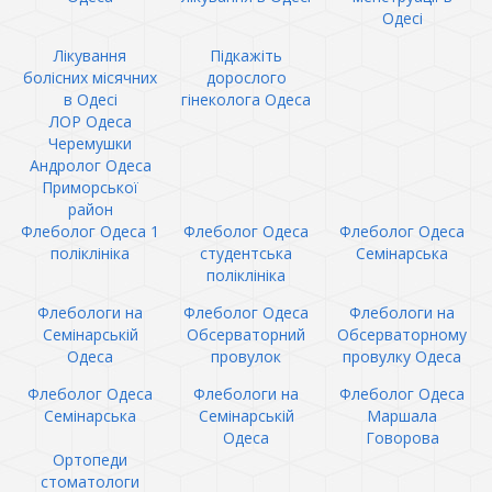
Одесі
Лікування
Підкажіть
болісних місячних
дорослого
в Одесі
гінеколога Одеса
ЛОР Одеса
Черемушки
Андролог Одеса
Приморської
район
Флеболог Одеса 1
Флеболог Одеса
Флеболог Одеса
поліклініка
студентська
Семінарська
поліклініка
Флебологи на
Флеболог Одеса
Флебологи на
Семінарській
Обсерваторний
Обсерваторному
Одеса
провулок
провулку Одеса
Флеболог Одеса
Флебологи на
Флеболог Одеса
Семінарська
Семінарській
Маршала
Одеса
Говорова
Ортопеди
стоматологи