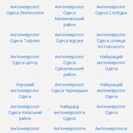
Ангіоневролог
Ангіоневролог
Ангіоневролог
Одеса Ленпоселок
Одеса
Одеса Слобідка
Малиновський
район
Ангіоневролог
Ангіоневролог
Ангіоневролог
Одеса Таїрове
Одеса відгуки
Одеса селище
Котовського
Ангіоневролог
Ангіоневролог
Найкращий
Одеса центр
Одеса
ангіоневролог
Суворовський
Одеса
район
Хороший
Ангіоневролог
Найкращий
ангіоневролог
Одеса Черемушки
ангіоневролог
Одеса
Одеси
Ангіоневролог
Найкращі
Ангіоневролог
Одеса Київський
ангіоневрологи
Одеса
район
Одеси
Ангіоневролог
Ангіоневрологи
Ангіоневрологи