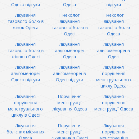
Одеса відгуки
Одеса
відгуки
Лікування
Гінеколог
Гінеколог
тазового болю в
лікування
лікування
жінок Одеса
тазового болю в
тазового болю
Одесі
Одеса
Лікування
Лікування
Лікування
тазового болю в
альгоменореї
альгоменореї в
жінок в Одесі
Одеса
Одесі
Лікування
Лікування
Лікування
альгоменореї
альгоменореї в
порушення
Одеса відгуки
Одесі відгуки
менструального
циклу Одеса
Лікування
Порушення
Лікування
порушення
менструації
порушення
менструального
лікування Одеса
менструації Одеса
циклу в Одесі
Лікування
Порушення
Лікування
болісних місячних
менструації
порушення
Одеса
лікування в Одесі
менструації в