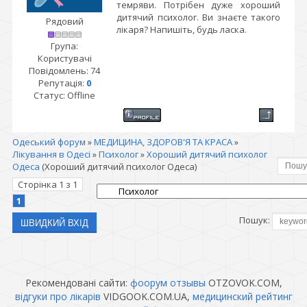
темряви. Потрібен дуже хороший
дитячий психолог. Ви знаєте такого
Рядовий
лікаря? Напишіть, будь ласка.
Група:
Користувачі
Повідомлень:
74
Репутація:
0
Статус:
Offline
Одеський форум
»
МЕДИЦИНА, ЗДОРОВ'Я ТА КРАСА
»
Лікування в Одесі
»
Психолог
»
Хороший дитячий психолог
Одеса
(Хороший дитячий психолог Одеса)
Сторінка
1
з
1
1
Пошук:
Рекомендовані сайти:
фоорум отзывы
OTZOVOK.COM,
відгуки про лікарів
VIDGOOK.COM.UA,
медицинский рейтинг