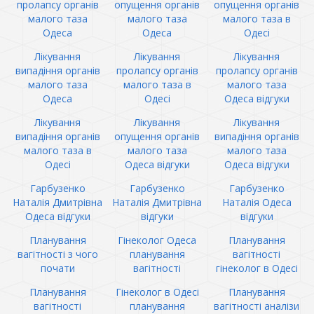
пролапсу органів
опущення органів
опущення органів
малого таза
малого таза
малого таза в
Одеса
Одеса
Одесі
Лікування
Лікування
Лікування
випадіння органів
пролапсу органів
пролапсу органів
малого таза
малого таза в
малого таза
Одеса
Одесі
Одеса відгуки
Лікування
Лікування
Лікування
випадіння органів
опущення органів
випадіння органів
малого таза в
малого таза
малого таза
Одесі
Одеса відгуки
Одеса відгуки
Гарбузенко
Гарбузенко
Гарбузенко
Наталія Дмитрівна
Наталія Дмитрівна
Наталія Одеса
Одеса відгуки
відгуки
відгуки
Планування
Гінеколог Одеса
Планування
вагітності з чого
планування
вагітності
почати
вагітності
гінеколог в Одесі
Планування
Гінеколог в Одесі
Планування
вагітності
планування
вагітності аналізи