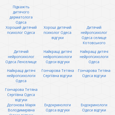
Підкажіть
дитячого
дерматолога
Одеса
Хороший дитячий
Хороші дитячий
Дитячий
психолог Одеса
психолог Одеса
нейропсихолог
відгуки
Одеса селище
Котовського
Дитячий
Найкращі дитячі
Найкращі дитячі
нейропсихолог
нейропсихологи
нейропсихологи
Одеса Ленселище
Одеси відгуки
Одеса
Найкращі дитячі
Гончарова Тетяна
Гончарова Тетяна
нейропсихологи
Сергіївна відгуки
Одеса відгуки
Одеса
Гончарова Тетяна
Сергіївна Одеса
відгуки
Догонова Марія
Ендокринологи
Ендокринологи
Володимирівна
Одеса відгуки
Одеси відгуки