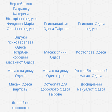
Вертебролог
Патрашку
Катерина
Вікторівна відгуки
Фендюра Марія
Психоаналітик
Психолог Одеса
Олегівна відгуки
Одеса Таїрове
відгуки
Відгуки
психотерапевт
Одеса
Потрібен
Масаж спини
Костоправ Одеса
хороший
Одеса
масажист Одеса
Масаж на дому
Масаж на дому
Розслаблювальний
Одеса
Одеса ціни
масаж Одеса
Масаж Одеса
Остеопат для
Досвідчений
вартість
дорослого Одеса
мануаліст Одеса
Таїрове
Як знайти
хорошого