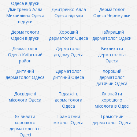
Одеса відгуки
Дмитренко Алла
Дмитренко Алла
Дерматолог
Михайлівна Одеса
Одеса відгуки
Одеса Черемушки
відгуки
Дерматологи
Хороший
Найкращий
Одеси відгуки
дерматолог Одеса
дерматолог Одеси
Дерматолог
Дерматолог
Викликати
Одеса Київський
додому Одеса
дерматолога
район
Одеса
Дитячий
Дерматолог
Хороший
дерматолог Одеса
дитячий Одеса
дерматолог
дитячий Одеса
Досвідчені
Підкажіть
Як знайти
мікологи Одеса
дерматолога
хорошого
Одеса
міколога в Одесі
Як знайти
Грамотний
Грамотний
хорошого
міколог Одеса
дерматолог Одеса
дерматолога в
Одесі