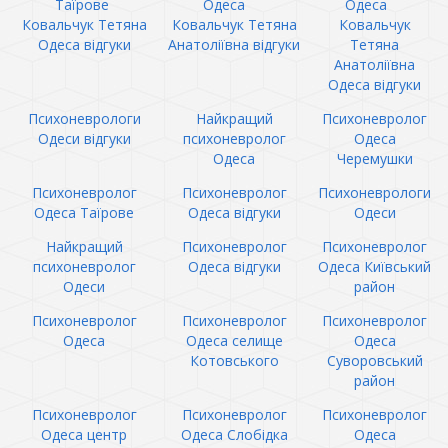
Таїрове
Одеса
Одеса
Ковальчук Тетяна
Ковальчук Тетяна
Ковальчук
Одеса відгуки
Анатоліївна відгуки
Тетяна
Анатоліївна
Одеса відгуки
Психоневрологи
Найкращий
Психоневролог
Одеси відгуки
психоневролог
Одеса
Одеса
Черемушки
Психоневролог
Психоневролог
Психоневрологи
Одеса Таїрове
Одеса відгуки
Одеси
Найкращий
Психоневролог
Психоневролог
психоневролог
Одеса відгуки
Одеса Київський
Одеси
район
Психоневролог
Психоневролог
Психоневролог
Одеса
Одеса селище
Одеса
Котовського
Суворовський
район
Психоневролог
Психоневролог
Психоневролог
Одеса центр
Одеса Слобідка
Одеса