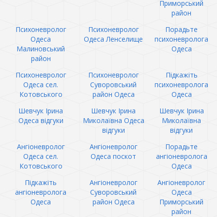
Приморський
район
Психоневролог
Психоневролог
Порадьте
Одеса
Одеса Ленселище
психоневролога
Малиновський
Одеса
район
Психоневролог
Психоневролог
Підкажіть
Одеса сел.
Суворовський
психоневролога
Котовського
район Одеса
Одеса
Шевчук Ірина
Шевчук Ірина
Шевчук Ірина
Одеса відгуки
Миколаївна Одеса
Миколаївна
відгуки
відгуки
Ангіоневролог
Ангіоневролог
Порадьте
Одеса сел.
Одеса поскот
ангіоневролога
Котовського
Одеса
Підкажіть
Ангіоневролог
Ангіоневролог
ангіоневролога
Суворовський
Одеса
Одеса
район Одеса
Приморський
район