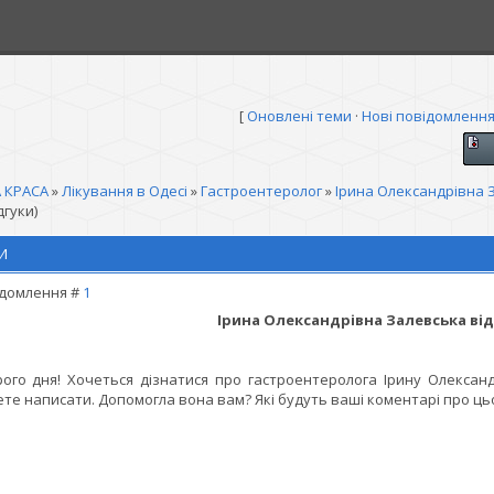
[
Оновлені теми
·
Нові повідомленн
 КРАСА
»
Лікування в Одесі
»
Гастроентеролог
»
Ірина Олександрівна 
гуки)
И
домлення #
1
Ірина Олександрівна Залевська від
ого дня! Хочеться дізнатися про гастроентеролога Ірину Олександр
те написати. Допомогла вона вам? Які будуть ваші коментарі про цьо