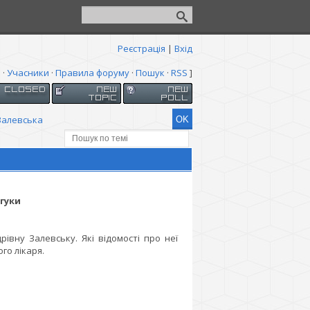
Реєстрація
|
Вхід
я
·
Учасники
·
Правила форуму
·
Пошук
·
RSS
]
Залевська
гуки
івну Залевську. Які відомості про неї
го лікаря.