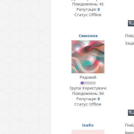
Повідомлень:
43
Репутація:
0
Статус:
Offline
Симонна
Пові
Заці
Рядовий
Група: Користувачі
Повідомлень:
94
Репутація:
0
Статус:
Offline
Ізабо
Пові
Ірин