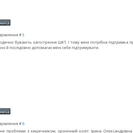
домлення #
5
одично бувають загострення ШКТ. І тому мені потрібна підтримка п
но й послідовно допомагає мені себе підтримувати.
домлення #
6
не проблеми з кишечником, хронічний коліт. Ірина Олександрівна