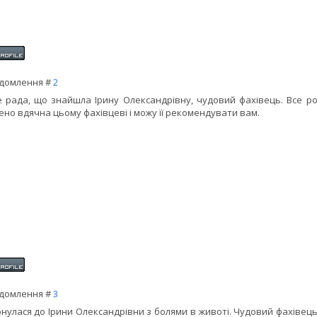
домлення #
2
 рада, що знайшла Ірину Олександрівну, чудовий фахівець. Все ро
но вдячна цьому фахівцеві і можу її рекомендувати вам.
домлення #
3
нулася до Ірини Олександрівни з болями в животі. Чудовий фахівець 