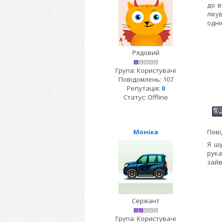
до в
ліку
одні
Рядовий
Група: Користувачі
Повідомлень:
107
Репутація:
0
Статус:
Offline
Моніка
Пові
Я шу
рука
зайв
Сержант
Група: Користувачі