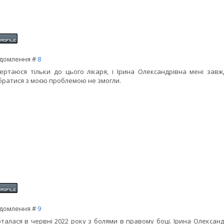
домлення #
8
ертаюся тільки до цього лікаря, і Ірина Олександрівна мені завж
братися з моєю проблемою не змогли.
домлення #
9
талася в червні 2022 року з болями в правому боці. Ірина Олексан