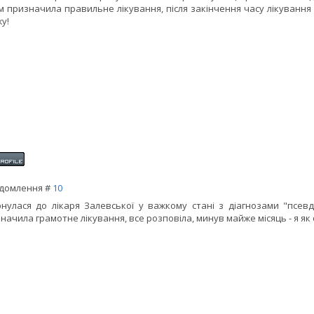
м призначила правильне лікування, після закінчення часу лікування 
у!
домлення #
10
нулася до лікаря Залевської у важкому стані з діагнозами "псевд
начила грамотне лікування, все розповіла, минув майже місяць - я як 