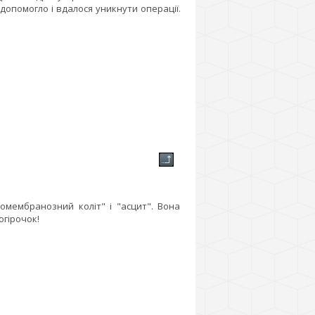
допомогло і вдалося уникнути операції.
омембранозний коліт" і "асцит". Вона
огірочок!