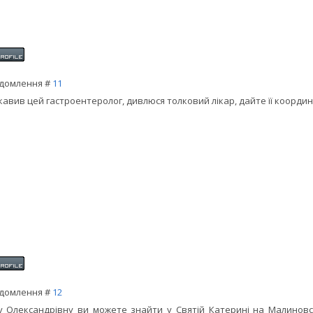
домлення #
11
кавив цей гастроентеролог, дивлюся толковий лікар, дайте її координ
домлення #
12
у Олександрівну ви можете знайти у Святій Катерині на Малиновсь