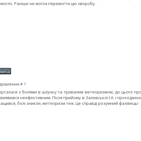
могло. Раніше не могла перемогти цю хворобу.
домлення #
7
ерталася з болями в шлунку та тривалим метеоризмом, до цього прох
 виявився неефективним. Після прийому в Залевської І.А. і проходжен
ащився, болі зникли, метеоризм теж. Це справді розумний фахівець!