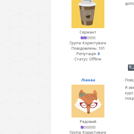
допо
Сержант
Група: Користувачі
Повідомлень:
101
Репутація:
0
Статус:
Offline
Ліанаа
Пові
Я зв
курс
покр
Рядовий
Група: Користувачі