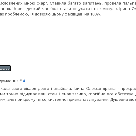
исловлених мною скарг. Ставила багато запитань, провела пальпа
вання. Через деякий час болі стали вщухати і все минуло. Ірина 
єю проблемою, і я довіряю цьому фахівцеві на 100%.
домлення #
4
кала свого лікаря довго і знайшла. Ірина Олександрівна - прекра
ми точно відчуває ваш стан. Ненав'язливо, спокійно все обстежує. 
им, але при цьому чітко, системно призначає лікування. Душевна лю