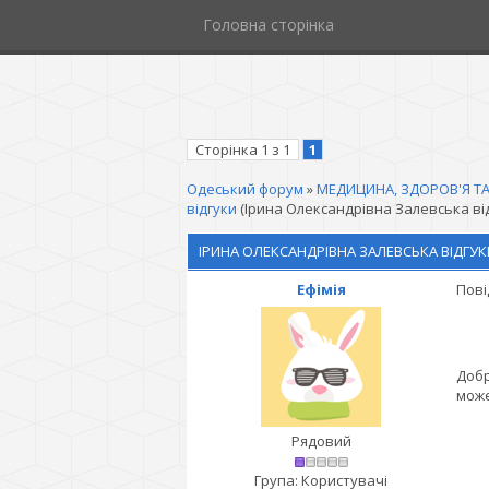
Головна сторінка
Сторінка
1
з
1
1
Одеський форум
»
МЕДИЦИНА, ЗДОРОВ'Я ТА
відгуки
(Ірина Олександрівна Залевська від
ІРИНА ОЛЕКСАНДРІВНА ЗАЛЕВСЬКА ВІДГУК
Ефімія
Пові
Добр
може
Рядовий
Група: Користувачі