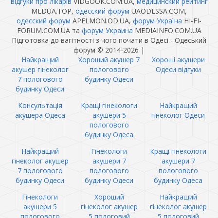
відгуки про лікарів
VIDGOOK.COM.UA,
медицинский рейтинг
MEDUA.TOP,
одесский форум
UAODESSA.COM,
одесский форум
APELMON.OD.UA,
форум Україна
HI-FI-
FORUM.COM.UA та
форум Украина
MEDIAINFO.COM.UA
Підготовка до вагітності з чого почати в Одесі - Одеський
форум © 2014-2026
|
Найкращий
Хороший акушер 7
Хороші акушери
акушер гінеколог
пологового
Одеси відгуки
7 пологового
будинку Одеси
будинку Одеси
Консультація
Кращі гінекологи
Найкращий
акушера Одеса
акушери 5
гінеколог Одеси
пологового
будинку Одеса
Найкращий
Гінекологи
Кращі гінекологи
гінеколог акушер
акушери 7
акушери 7
7 пологового
пологового
пологового
будинку Одеси
будинку Одеси
будинку Одеса
Гінекологи
Хороший
Найкращий
акушери 5
гінеколог акушер
гінеколог акушер
пологового
5 пологовий
5 пологовий