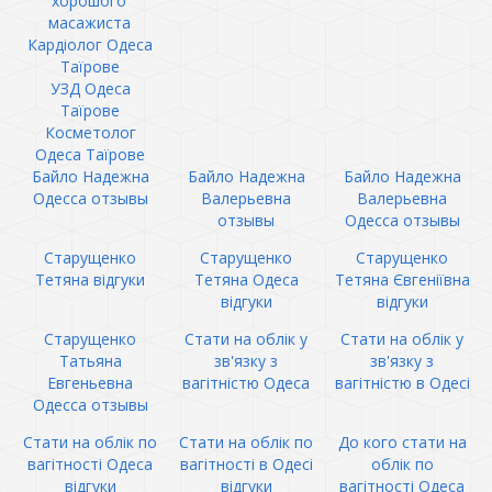
хорошого
масажиста
Кардіолог Одеса
Таїрове
УЗД Одеса
Таїрове
Косметолог
Одеса Таїрове
Байло Надежна
Байло Надежна
Байло Надежна
Одесса отзывы
Валерьевна
Валерьевна
отзывы
Одесса отзывы
Старущенко
Старущенко
Старущенко
Тетяна відгуки
Тетяна Одеса
Тетяна Євгеніївна
відгуки
відгуки
Старущенко
Стати на облік у
Стати на облік у
Татьяна
зв'язку з
зв'язку з
Евгеньевна
вагітністю Одеса
вагітністю в Одесі
Одесса отзывы
Стати на облік по
Стати на облік по
До кого стати на
вагітності Одеса
вагітності в Одесі
облік по
відгуки
відгуки
вагітності Одеса