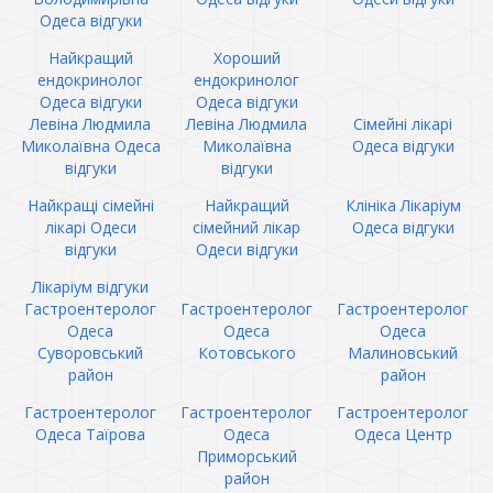
Одеса відгуки
Найкращий
Хороший
ендокринолог
ендокринолог
Одеса відгуки
Одеса відгуки
Левіна Людмила
Левіна Людмила
Сімейні лікарі
Миколаївна Одеса
Миколаївна
Одеса відгуки
відгуки
відгуки
Найкращі сімейні
Найкращий
Клініка Лікаріум
лікарі Одеси
сімейний лікар
Одеса відгуки
відгуки
Одеси відгуки
Лікаріум відгуки
Гастроентеролог
Гастроентеролог
Гастроентеролог
Одеса
Одеса
Одеса
Суворовський
Котовського
Малиновський
район
район
Гастроентеролог
Гастроентеролог
Гастроентеролог
Одеса Таїрова
Одеса
Одеса Центр
Приморський
район