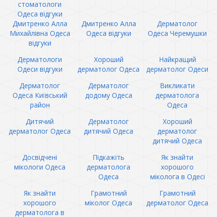
стоматологи
Одеса відгуки
Дмитренко Алла
Дмитренко Алла
Дерматолог
Михайлівна Одеса
Одеса відгуки
Одеса Черемушки
відгуки
Дерматологи
Хороший
Найкращий
Одеси відгуки
дерматолог Одеса
дерматолог Одеси
Дерматолог
Дерматолог
Викликати
Одеса Київський
додому Одеса
дерматолога
район
Одеса
Дитячий
Дерматолог
Хороший
дерматолог Одеса
дитячий Одеса
дерматолог
дитячий Одеса
Досвідчені
Підкажіть
Як знайти
мікологи Одеса
дерматолога
хорошого
Одеса
міколога в Одесі
Як знайти
Грамотний
Грамотний
хорошого
міколог Одеса
дерматолог Одеса
дерматолога в