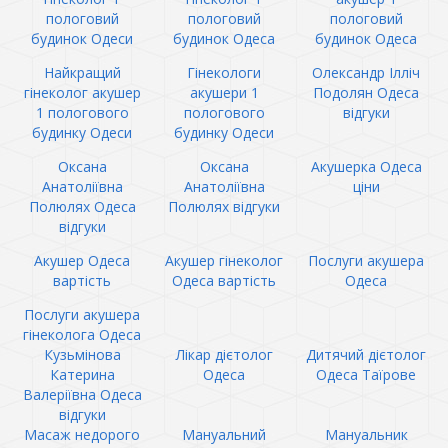
пологовий
пологовий
пологовий
будинок Одеси
будинок Одеса
будинок Одеса
Найкращий
Гінекологи
Олександр Ілліч
гінеколог акушер
акушери 1
Подолян Одеса
1 пологового
пологового
відгуки
будинку Одеси
будинку Одеси
Оксана
Оксана
Акушерка Одеса
Анатоліївна
Анатоліївна
ціни
Полюлях Одеса
Полюлях відгуки
відгуки
Акушер Одеса
Акушер гінеколог
Послуги акушера
вартість
Одеса вартість
Одеса
Послуги акушера
гінеколога Одеса
Кузьмінова
Лікар дієтолог
Дитячий дієтолог
Катерина
Одеса
Одеса Таїрове
Валеріївна Одеса
відгуки
Масаж недорого
Мануальний
Мануальник