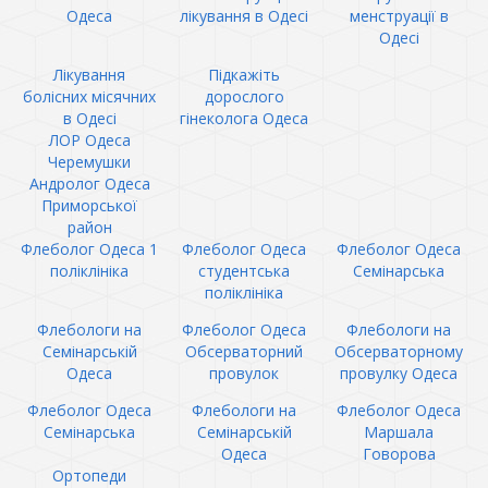
Одеса
лікування в Одесі
менструації в
Одесі
Лікування
Підкажіть
болісних місячних
дорослого
в Одесі
гінеколога Одеса
ЛОР Одеса
Черемушки
Андролог Одеса
Приморської
район
Флеболог Одеса 1
Флеболог Одеса
Флеболог Одеса
поліклініка
студентська
Семінарська
поліклініка
Флебологи на
Флеболог Одеса
Флебологи на
Семінарській
Обсерваторний
Обсерваторному
Одеса
провулок
провулку Одеса
Флеболог Одеса
Флебологи на
Флеболог Одеса
Семінарська
Семінарській
Маршала
Одеса
Говорова
Ортопеди