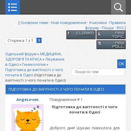
[
Оновлені теми
·
Нові повідомлення
·
Учасники
·
Правила
форуму
·
Пошук
·
RSS
]
Сторінка
1
з
1
1
Одеський форум
»
МЕДИЦИНА,
ЗДОРОВ'Я ТА КРАСА
»
Лікування
в Одесі
»
Гинекология
»
Підготовка до вагітності з чого
почати в Одесі
(підготовка до
вагітності з чого почати в Одесі)
ПІДГОТОВКА ДО ВАГІТНОСТІ З ЧОГО ПОЧАТИ В ОДЕСІ
AngeLочек
Повідомлення #
1
Підготовка до вагітності з чого
почати в Одесі
Доброго дня! Шукаю гінеколога для