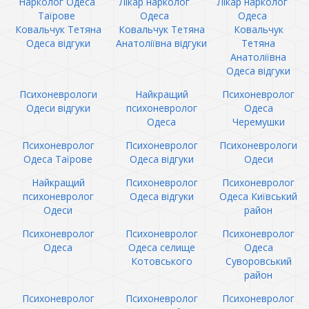
Нарколог Одеса
Лікар нарколог
Лікар нарколог
Таїрове
Одеса
Одеса
Ковальчук Тетяна
Ковальчук Тетяна
Ковальчук
Одеса відгуки
Анатоліївна відгуки
Тетяна
Анатоліївна
Одеса відгуки
Психоневрологи
Найкращий
Психоневролог
Одеси відгуки
психоневролог
Одеса
Одеса
Черемушки
Психоневролог
Психоневролог
Психоневрологи
Одеса Таїрове
Одеса відгуки
Одеси
Найкращий
Психоневролог
Психоневролог
психоневролог
Одеса відгуки
Одеса Київський
Одеси
район
Психоневролог
Психоневролог
Психоневролог
Одеса
Одеса селище
Одеса
Котовського
Суворовський
район
Психоневролог
Психоневролог
Психоневролог