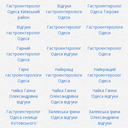
Гастроентеролог
Відгуки
Гастроентеролог
Одеса Київський
гастроентерологи
Одеса Таїрове
район
Одеси
Відгуки
Гастроентеролог
Гастроентерологи
гастроентеролог
Одеси
Одеси
Одеса
Гарний
Гастроентеролог
Гастроентеролог
гастроентеролог
Одеса відгуки
Одеса
Одеса
Гарні
Найкращі
Найкращий
гастроентерологи
гастроентерологи
гастроентеролог
Одеса
Одеса
Одеса
Чайка Ганна
Чайка Ганна
Чайка Ганна
Олександрівна
Олександрівна
Одеса відгуки
відгуки
Одеса відгуки
Гастроентеролог
Залевська Ірина
Залевська Ірина
Одеса селище
Одеса відгуки
Олександрівна
Котовського
відгуки