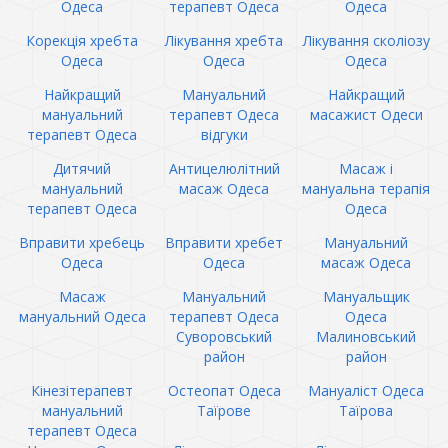
Одеса
терапевт Одеса
Одеса
Корекція хребта
Лікування хребта
Лікування сколіозу
Одеса
Одеса
Одеса
Найкращий
Мануальний
Найкращий
мануальний
терапевт Одеса
масажист Одеси
терапевт Одеса
відгуки
Дитячий
Антицелюлітний
Масаж і
мануальний
масаж Одеса
мануальна терапія
терапевт Одеса
Одеса
Вправити хребець
Вправити хребет
Мануальний
Одеса
Одеса
масаж Одеса
Масаж
Мануальний
Мануальщик
мануальний Одеса
терапевт Одеса
Одеса
Суворовський
Малиновський
район
район
Кінезітерапевт
Остеопат Одеса
Мануаліст Одеса
мануальний
Таїрове
Таїрова
терапевт Одеса