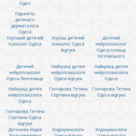
Одесі
Підкажіть
дитячого
дерматолога
Одеса
Хороший дитячий
Хороші дитячий
Дитячий
психолог Одеса
психолог Одеса
нейропсихолог
відгуки
Одеса селище
Котовського
Дитячий
Найкращі дитячі
Найкращі дитячі
нейропсихолог
нейропсихологи
нейропсихологи
Одеса Ленселище
Одеси відгуки
Одеса
Найкращі дитячі
Гончарова Тетяна
Гончарова Тетяна
нейропсихологи
Сергіївна відгуки
Одеса відгуки
Одеса
Гончарова Тетяна
Сергіївна Одеса
відгуки
Догонова Марія
Ендокринологи
Ендокринологи
Володимирівна
Одеса відгуки
Одеси відгуки