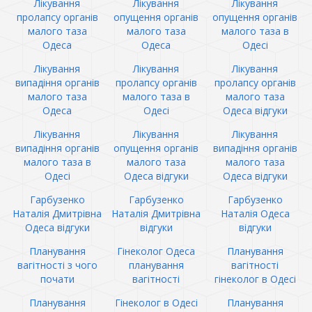
Лікування
Лікування
Лікування
пролапсу органів
опущення органів
опущення органів
малого таза
малого таза
малого таза в
Одеса
Одеса
Одесі
Лікування
Лікування
Лікування
випадіння органів
пролапсу органів
пролапсу органів
малого таза
малого таза в
малого таза
Одеса
Одесі
Одеса відгуки
Лікування
Лікування
Лікування
випадіння органів
опущення органів
випадіння органів
малого таза в
малого таза
малого таза
Одесі
Одеса відгуки
Одеса відгуки
Гарбузенко
Гарбузенко
Гарбузенко
Наталія Дмитрівна
Наталія Дмитрівна
Наталія Одеса
Одеса відгуки
відгуки
відгуки
Планування
Гінеколог Одеса
Планування
вагітності з чого
планування
вагітності
почати
вагітності
гінеколог в Одесі
Планування
Гінеколог в Одесі
Планування