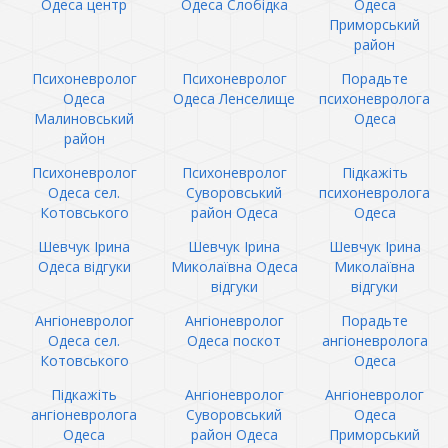
Одеса центр
Одеса Слобідка
Одеса
Приморський
район
Психоневролог
Психоневролог
Порадьте
Одеса
Одеса Ленселище
психоневролога
Малиновський
Одеса
район
Психоневролог
Психоневролог
Підкажіть
Одеса сел.
Суворовський
психоневролога
Котовського
район Одеса
Одеса
Шевчук Ірина
Шевчук Ірина
Шевчук Ірина
Одеса відгуки
Миколаївна Одеса
Миколаївна
відгуки
відгуки
Ангіоневролог
Ангіоневролог
Порадьте
Одеса сел.
Одеса поскот
ангіоневролога
Котовського
Одеса
Підкажіть
Ангіоневролог
Ангіоневролог
ангіоневролога
Суворовський
Одеса
Одеса
район Одеса
Приморський