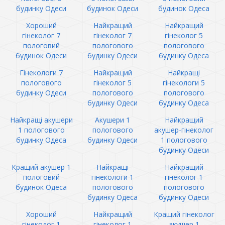
будинку Одеси
будинок Одеси
будинок Одеса
Хороший
Найкращий
Найкращий
гінеколог 7
гінеколог 7
гінеколог 5
пологовий
пологового
пологового
будинок Одеси
будинку Одеси
будинку Одеса
Гінекологи 7
Найкращий
Найкращі
пологового
гінеколог 5
гінекологи 5
будинку Одеси
пологового
пологового
будинку Одеси
будинку Одеса
Найкращі акушери
Акушери 1
Найкращий
1 пологового
пологового
акушер-гінеколог
будинку Одеса
будинку Одеси
1 пологового
будинку Одеси
Кращий акушер 1
Найкращі
Найкращий
пологовий
гінекологи 1
гінеколог 1
будинок Одеса
пологового
пологового
будинку Одеса
будинку Одеси
Хороший
Найкращий
Кращий гінеколог
гінеколог 1
гінеколог 1
акушер 1