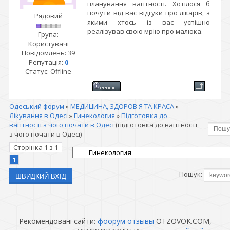
планування вагітності. Хотілося б
почути від вас відгуки про лікарів, з
Рядовий
якими хтось із вас успішно
реалізував свою мрію про малюка.
Група:
Користувачі
Повідомлень:
39
Репутація:
0
Статус:
Offline
Одеський форум
»
МЕДИЦИНА, ЗДОРОВ'Я ТА КРАСА
»
Лікування в Одесі
»
Гинекология
»
Підготовка до
вагітності з чого почати в Одесі
(підготовка до вагітності
з чого почати в Одесі)
Сторінка
1
з
1
1
Пошук:
Рекомендовані сайти:
фоорум отзывы
OTZOVOK.COM,