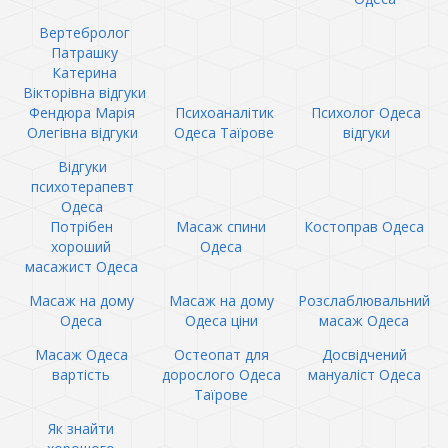
Вертебролог
Патрашку
Катерина
Вікторівна відгуки
Фендюра Марія
Психоаналітик
Психолог Одеса
Олегівна відгуки
Одеса Таїрове
відгуки
Відгуки
психотерапевт
Одеса
Потрібен
Масаж спини
Костоправ Одеса
хороший
Одеса
масажист Одеса
Масаж на дому
Масаж на дому
Розслаблювальний
Одеса
Одеса ціни
масаж Одеса
Масаж Одеса
Остеопат для
Досвідчений
вартість
дорослого Одеса
мануаліст Одеса
Таїрове
Як знайти