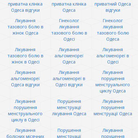
приватна клініка
приватна клініка
приватний Одеса
Одеса відгуки
Одеса
відгуки
Лікування
Гінеколог
Гінеколог
тазового болю в
лікування
лікування
жінок Одеса
тазового болю в
тазового болю
Одесі
Одеса
Лікування
Лікування
Лікування
тазового болю в
альгоменореї
альгоменореї в
жінок в Одесі
Одеса
Одесі
Лікування
Лікування
Лікування
альгоменореї
альгоменореї в
порушення
Одеса відгуки
Одесі відгуки
менструального
циклу Одеса
Лікування
Порушення
Лікування
порушення
менструації
порушення
менструального
лікування Одеса
менструації Одеса
циклу в Одесі
Лікування
Порушення
Лікування
болісних місячних
менструації
порушення