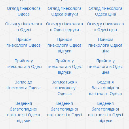
Огляд гінеколога
Огляд гінеколога
Огляд гінеколога
Одеса
Одеса відгуки
Одеса ціна
Огляд у гінеколога
Огляд у гінеколога
Огляд у гінеколога
в Одесі
в Одесі відгуки
в Одесі ціна
Прийом
Прийом
Прийом
гінеколога Одеса
гінеколога Одеса
гінеколога Одеса
відгуки
ціна
Прийом у
Прийом у
Прийом у
гінеколога в Одесі
гінеколога в Одесі
гінеколога в Одесі
відгуки
ціна
Запис до
Записаться к
Ведення
гінеколога Одеса
гинекологу
багатоплідної
Одесса
вагітності Одеса
Ведення
Ведення
Ведення
багатоплідної
багатоплідної
багатоплідної
вагітності Одеса
вагітності в Одесі
вагітності в Одесі
відгуки
відгуки