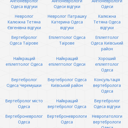
Ангіоневролог
Ангіоневрологи
Ангіоневрологи
Одеса відгуки
Одеси відгуки
Одеси
Невролог
Невролог Патрашку
Калюжна
Калюжна Тетяна
Катерина Одеса
Тетяна Одеса
Євгенівна відгуки
відгуки
відгуки
Вертебролог
Епілептолог Одеса
Епілептолог
Одеса Таїрове
Таїрове
Одеса Київський
район
Найкращий
Найкращий
Хороший
епілептолог Одеса
епілептолог Одеси
епілептолог
Одеса
Вертебролог
Вертебролог Одеса
Консультація
Одеса Черемушки
Київський район
вертебролога
Одеса
Вертебролог місто
Найкращий
Вертебролог
Одеса
вертебролог Одеса
Одеса відгуки
Вертеброневролог
Вертеброневрологи
Невропатологи
Одеса
Одеса
вертебрологи
Одеса