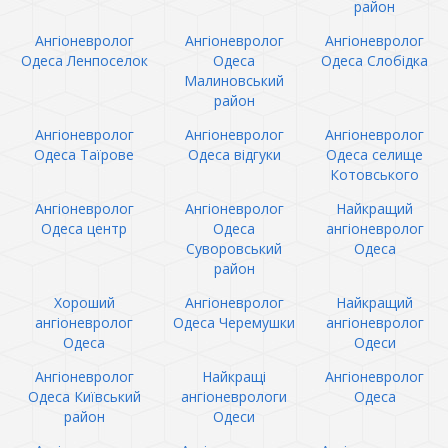
район
Ангіоневролог
Ангіоневролог
Ангіоневролог
Одеса Ленпоселок
Одеса
Одеса Слобідка
Малиновський
район
Ангіоневролог
Ангіоневролог
Ангіоневролог
Одеса Таїрове
Одеса відгуки
Одеса селище
Котовського
Ангіоневролог
Ангіоневролог
Найкращий
Одеса центр
Одеса
ангіоневролог
Суворовський
Одеса
район
Хороший
Ангіоневролог
Найкращий
ангіоневролог
Одеса Черемушки
ангіоневролог
Одеса
Одеси
Ангіоневролог
Найкращі
Ангіоневролог
Одеса Київський
ангіоневрологи
Одеса
район
Одеси