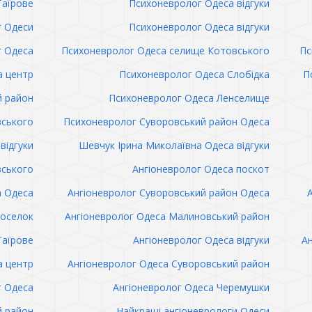
Таїрове
Психоневролог Одеса відгуки
 Одеси
Психоневролог Одеса відгуки
 Одеса
Психоневролог Одеса селище Котовського
Пс
а центр
Психоневролог Одеса Слобідка
П
й район
Психоневролог Одеса Ленселище
вського
Психоневролог Суворовський район Одеса
відгуки
Шевчук Ірина Миколаївна Одеса відгуки
вського
Ангіоневролог Одеса поскот
а Одеса
Ангіоневролог Суворовський район Одеса
поселок
Ангіоневролог Одеса Малиновський район
Таїрове
Ангіоневролог Одеса відгуки
Ан
а центр
Ангіоневролог Одеса Суворовський район
г Одеса
Ангіоневролог Одеса Черемушки
й район
Найкращі ангіоневрологи Одеси