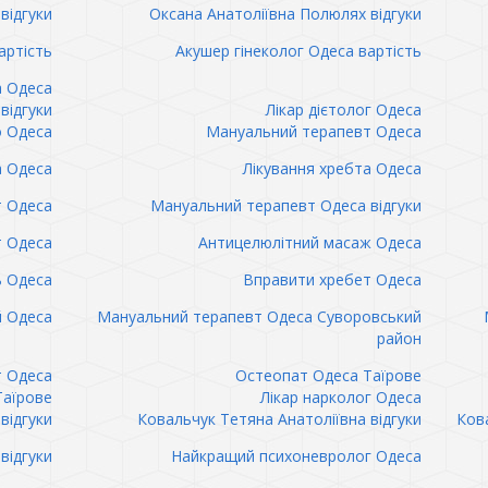
відгуки
Оксана Анатоліївна Полюлях відгуки
артість
Акушер гінеколог Одеса вартість
а Одеса
відгуки
Лікар дієтолог Одеса
 Одеса
Мануальний терапевт Одеса
а Одеса
Лікування хребта Одеса
т Одеса
Мануальний терапевт Одеса відгуки
т Одеса
Антицелюлітний масаж Одеса
ь Одеса
Вправити хребет Одеса
 Одеса
Мануальний терапевт Одеса Суворовський
район
т Одеса
Остеопат Одеса Таїрове
Таїрове
Лікар нарколог Одеса
відгуки
Ковальчук Тетяна Анатоліївна відгуки
Кова
відгуки
Найкращий психоневролог Одеса