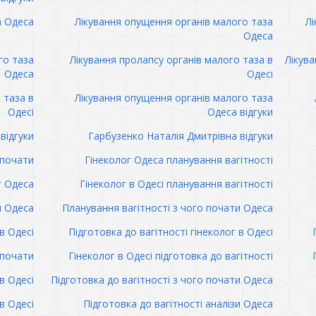
а Одеса
Лікування опущення органів малого таза
Лі
Одеса
го таза
Лікування пролапсу органів малого таза в
Лікува
Одеса
Одесі
 таза в
Лікування опущення органів малого таза
Одесі
Одеса відгуки
відгуки
Гарбузенко Наталія Дмитрівна відгуки
 почати
Гінеколог Одеса планування вагітності
г Одеса
Гінеколог в Одесі планування вагітності
и Одеса
Планування вагітності з чого почати Одеса
в Одесі
Підготовка до вагітності гінеколог в Одесі
 почати
Гінеколог в Одесі підготовка до вагітності
в Одесі
Підготовка до вагітності з чого почати Одеса
в Одесі
Підготовка до вагітності аналізи Одеса