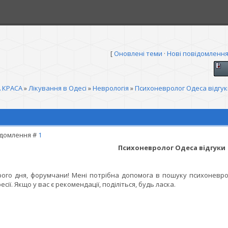
[
Оновлені теми
·
Нові повідомленн
 КРАСА
»
Лікування в Одесі
»
Неврологія
»
Психоневролог Одеса відгук
домлення #
1
Психоневролог Одеса відгуки
ого дня, форумчани! Мені потрібна допомога в пошуку психоневроло
есії. Якщо у вас є рекомендації, поділіться, будь ласка.