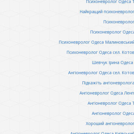
Психоневролог Одеса 
Найкращий психоневролог
Психоневролог
Психоневролог Одес
Психоневролог Одеса Малиновськи
Психоневролог Одеса сел. Кото
Шевчук Ірина Одеса 
Ангіоневролог Одеса сел. Кото
Підкажіть ангіоневролог
Ангіоневролог Одеса Лен
Ангіоневролог Одеса 
Ангіоневролог Одес
Хороший ангіоневроло
Ангіоневролог Одеса Київськи