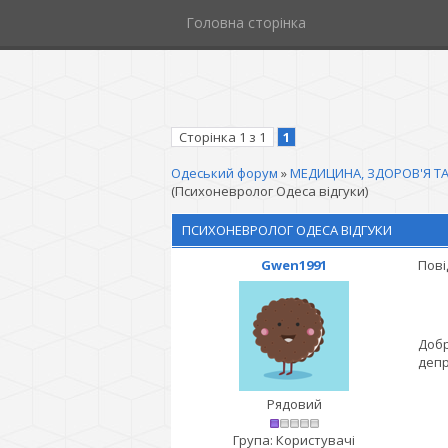
Головна сторінка
Сторінка
1
з
1
1
Одеський форум
»
МЕДИЦИНА, ЗДОРОВ'Я ТА
(Психоневролог Одеса відгуки)
ПСИХОНЕВРОЛОГ ОДЕСА ВІДГУКИ
Gwen1991
Пові
Добр
депр
Рядовий
Група: Користувачі