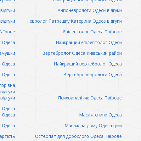
відгуки
Ангіоневрологи Одеси відгуки
відгуки
Невролог Патрашку Катерина Одеса відгуки
Таїрове
Епілептолог Одеса Таїрове
г Одеса
Найкращий епілептолог Одеси
емушки
Вертебролог Одеса Київський район
о Одеса
Найкращий вертебролог Одеса
 Одеса
Вертеброневрологи Одеса
торівна
відгуки
відгуки
Психоаналітик Одеса Таїрове
т Одеса
т Одеса
Масаж спини Одеса
 Одеса
Масаж на дому Одеса ціни
артість
Остеопат для дорослого Одеса Таїрове