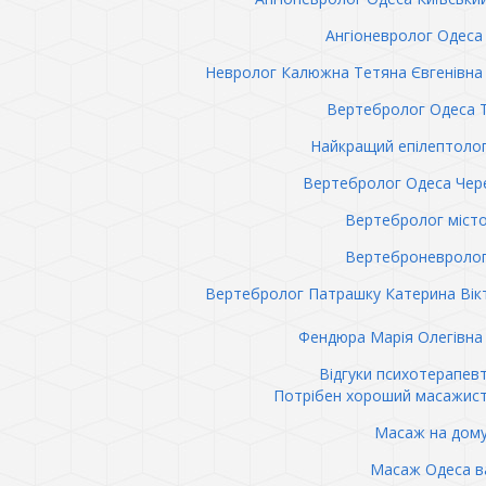
Ангіоневролог Одеса 
Невролог Калюжна Тетяна Євгенівна 
Вертебролог Одеса 
Найкращий епілептоло
Вертебролог Одеса Чер
Вертебролог міст
Вертеброневролог
Вертебролог Патрашку Катерина Вік
Фендюра Марія Олегівна 
Відгуки психотерапев
Потрібен хороший масажис
Масаж на дому
Масаж Одеса в