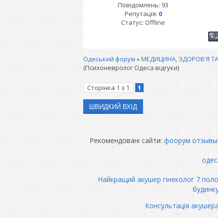
Повідомлень:
93
Репутація:
0
Статус:
Offline
Одеський форум
»
МЕДИЦИНА, ЗДОРОВ'Я ТА
(Психоневролог Одеса відгуки)
Сторінка
1
з
1
1
Рекомендовані сайти:
фоорум отзывы
одес
Найкращий акушер гінеколог 7 пол
будинк
Консультація акушер