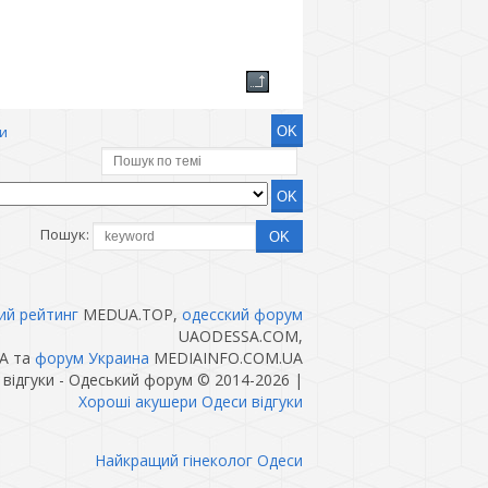
и
Пошук:
ий рейтинг
MEDUA.TOP,
одесский форум
UAODESSA.COM,
A та
форум Украина
MEDIAINFO.COM.UA
відгуки - Одеський форум © 2014-2026
|
Хороші акушери Одеси відгуки
Найкращий гінеколог Одеси