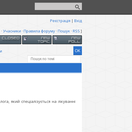
Реєстрація
|
Вхід
я
·
Учасники
·
Правила форуму
·
Пошук
·
RSS
]
и
га, який спеціалізується на лікуванні