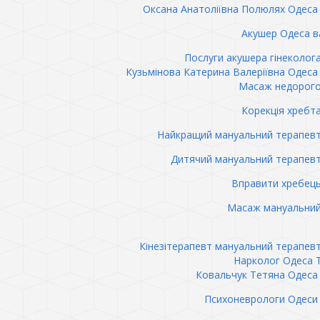
Оксана Анатоліївна Полюлях Одеса 
Акушер Одеса в
Послуги акушера гінеколог
Кузьмінова Катерина Валеріївна Одеса 
Масаж недорого
Корекція хребт
Найкращий мануальний терапев
Дитячий мануальний терапев
Вправити хребец
Масаж мануальний
Кінезітерапевт мануальний терапев
Нарколог Одеса 
Ковальчук Тетяна Одеса 
Психоневрологи Одеси 