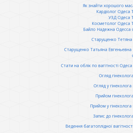
Як знайти хорошого ма
Кардіолог Одеса 
УЗД Одеса 
Косметолог Одеса 
Байло Надежна Одесса 
Старущенко Тетяна 
Старущенко Татьяна Евгеньевна
Стати на облік по вагітності Одеса 
Огляд гінеколог
Огляд у гінеколога 
Прийом гінеколог
Прийом у гінеколога 
Запис до гінеколог
Ведення багатоплідної вагітност