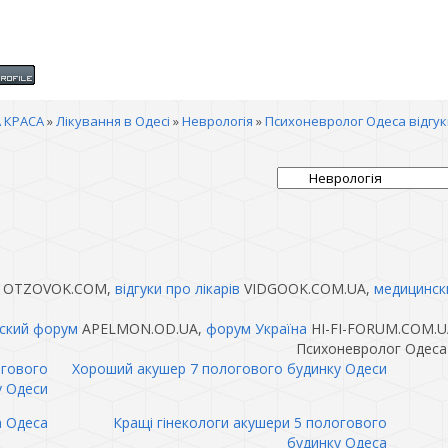
 КРАСА
»
Лікування в Одесі
»
Неврологія
»
Психоневролог Одеса відгук
OTZOVOK.COM,
відгуки про лікарів
VIDGOOK.COM.UA,
медицинск
ский форум
APELMON.OD.UA,
форум Україна
HI-FI-FORUM.COM.U
Психоневролог Одеса 
огового
Хороший акушер 7 пологового будинку Одеси
у Одеси
а Одеса
Кращі гінекологи акушери 5 пологового
будинку Одеса