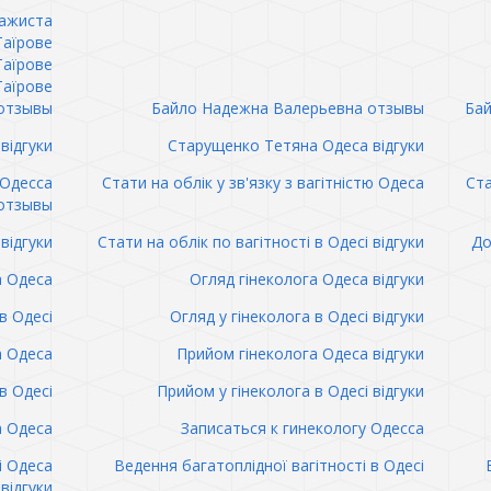
сажиста
Таїрове
Таїрове
Таїрове
отзывы
Байло Надежна Валерьевна отзывы
Бай
відгуки
Старущенко Тетяна Одеса відгуки
 Одесса
Стати на облік у зв'язку з вагітністю Одеса
Ста
отзывы
відгуки
Стати на облік по вагітності в Одесі відгуки
До
а Одеса
Огляд гінеколога Одеса відгуки
в Одесі
Огляд у гінеколога в Одесі відгуки
а Одеса
Прийом гінеколога Одеса відгуки
в Одесі
Прийом у гінеколога в Одесі відгуки
а Одеса
Записаться к гинекологу Одесса
і Одеса
Ведення багатоплідної вагітності в Одесі
відгуки