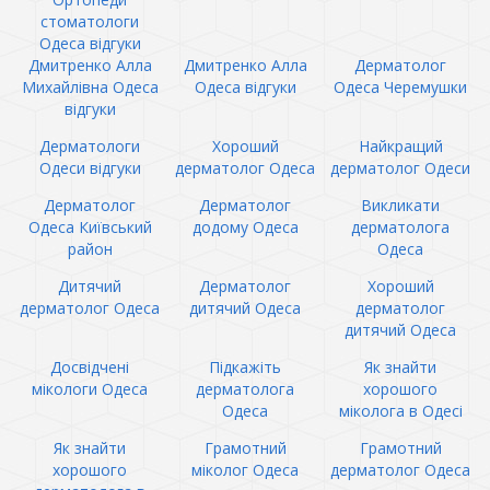
стоматологи
Одеса відгуки
Дмитренко Алла
Дмитренко Алла
Дерматолог
Михайлівна Одеса
Одеса відгуки
Одеса Черемушки
відгуки
Дерматологи
Хороший
Найкращий
Одеси відгуки
дерматолог Одеса
дерматолог Одеси
Дерматолог
Дерматолог
Викликати
Одеса Київський
додому Одеса
дерматолога
район
Одеса
Дитячий
Дерматолог
Хороший
дерматолог Одеса
дитячий Одеса
дерматолог
дитячий Одеса
Досвідчені
Підкажіть
Як знайти
мікологи Одеса
дерматолога
хорошого
Одеса
міколога в Одесі
Як знайти
Грамотний
Грамотний
хорошого
міколог Одеса
дерматолог Одеса