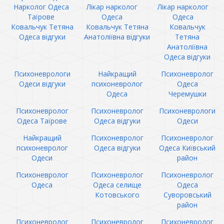
Нарколог Одеса
Лікар нарколог
Лікар нарколог
Таїрове
Одеса
Одеса
Ковальчук Тетяна
Ковальчук Тетяна
Ковальчук
Одеса відгуки
Анатоліївна відгуки
Тетяна
Анатоліївна
Одеса відгуки
Психоневрологи
Найкращий
Психоневролог
Одеси відгуки
психоневролог
Одеса
Одеса
Черемушки
Психоневролог
Психоневролог
Психоневрологи
Одеса Таїрове
Одеса відгуки
Одеси
Найкращий
Психоневролог
Психоневролог
психоневролог
Одеса відгуки
Одеса Київський
Одеси
район
Психоневролог
Психоневролог
Психоневролог
Одеса
Одеса селище
Одеса
Котовського
Суворовський
район
Психоневролог
Психоневролог
Психоневролог