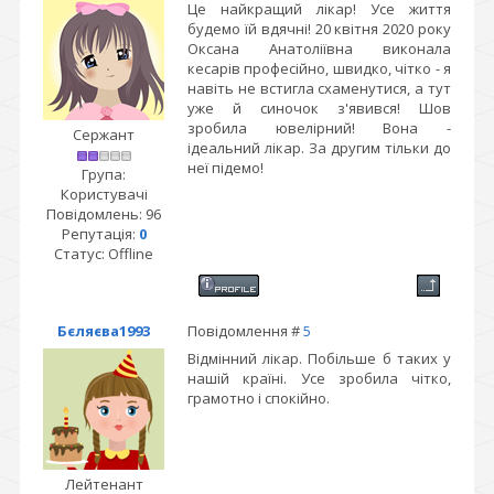
Це найкращий лікар! Усе життя
будемо їй вдячні! 20 квітня 2020 року
Оксана Анатоліївна виконала
кесарів професійно, швидко, чітко - я
навіть не встигла схаменутися, а тут
уже й синочок з'явився! Шов
зробила ювелірний! Вона -
Сержант
ідеальний лікар. За другим тільки до
неї підемо!
Група:
Користувачі
Повідомлень:
96
Репутація:
0
Статус:
Offline
Бєляєва1993
Повідомлення #
5
Відмінний лікар. Побільше б таких у
нашій країні. Усе зробила чітко,
грамотно і спокійно.
Лейтенант