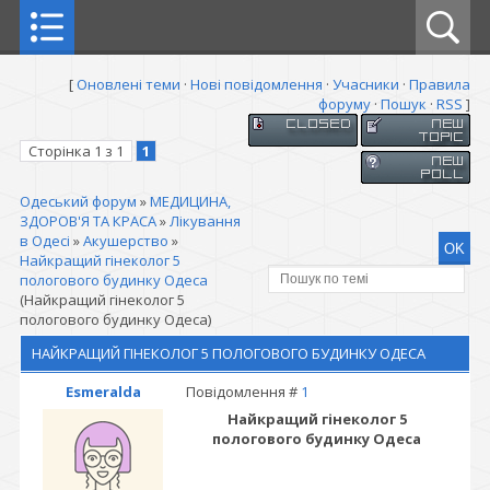
[
Оновлені теми
·
Нові повідомлення
·
Учасники
·
Правила
форуму
·
Пошук
·
RSS
]
Сторінка
1
з
1
1
Одеський форум
»
МЕДИЦИНА,
ЗДОРОВ'Я ТА КРАСА
»
Лікування
в Одесі
»
Акушерство
»
Найкращий гінеколог 5
пологового будинку Одеса
(Найкращий гінеколог 5
пологового будинку Одеса)
НАЙКРАЩИЙ ГІНЕКОЛОГ 5 ПОЛОГОВОГО БУДИНКУ ОДЕСА
Esmeralda
Повідомлення #
1
Найкращий гінеколог 5
пологового будинку Одеса