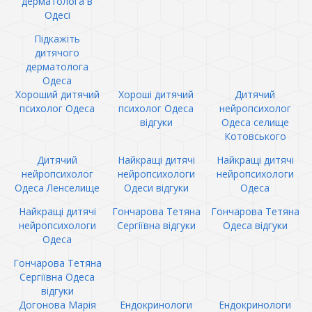
дерматолога в
Одесі
Підкажіть
дитячого
дерматолога
Одеса
Хороший дитячий
Хороші дитячий
Дитячий
психолог Одеса
психолог Одеса
нейропсихолог
відгуки
Одеса селище
Котовського
Дитячий
Найкращі дитячі
Найкращі дитячі
нейропсихолог
нейропсихологи
нейропсихологи
Одеса Ленселище
Одеси відгуки
Одеса
Найкращі дитячі
Гончарова Тетяна
Гончарова Тетяна
нейропсихологи
Сергіївна відгуки
Одеса відгуки
Одеса
Гончарова Тетяна
Сергіївна Одеса
відгуки
Догонова Марія
Ендокринологи
Ендокринологи