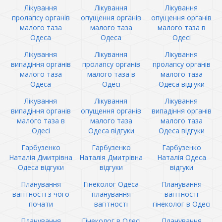
Лікування
Лікування
Лікування
пролапсу органів
опущення органів
опущення органів
малого таза
малого таза
малого таза в
Одеса
Одеса
Одесі
Лікування
Лікування
Лікування
випадіння органів
пролапсу органів
пролапсу органів
малого таза
малого таза в
малого таза
Одеса
Одесі
Одеса відгуки
Лікування
Лікування
Лікування
випадіння органів
опущення органів
випадіння органів
малого таза в
малого таза
малого таза
Одесі
Одеса відгуки
Одеса відгуки
Гарбузенко
Гарбузенко
Гарбузенко
Наталія Дмитрівна
Наталія Дмитрівна
Наталія Одеса
Одеса відгуки
відгуки
відгуки
Планування
Гінеколог Одеса
Планування
вагітності з чого
планування
вагітності
почати
вагітності
гінеколог в Одесі
Планування
Гінеколог в Одесі
Планування