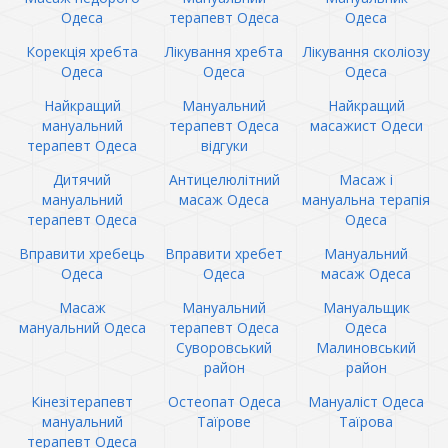
Одеса
терапевт Одеса
Одеса
Корекція хребта
Лікування хребта
Лікування сколіозу
Одеса
Одеса
Одеса
Найкращий
Мануальний
Найкращий
мануальний
терапевт Одеса
масажист Одеси
терапевт Одеса
відгуки
Дитячий
Антицелюлітний
Масаж і
мануальний
масаж Одеса
мануальна терапія
терапевт Одеса
Одеса
Вправити хребець
Вправити хребет
Мануальний
Одеса
Одеса
масаж Одеса
Масаж
Мануальний
Мануальщик
мануальний Одеса
терапевт Одеса
Одеса
Суворовський
Малиновський
район
район
Кінезітерапевт
Остеопат Одеса
Мануаліст Одеса
мануальний
Таїрове
Таїрова
терапевт Одеса