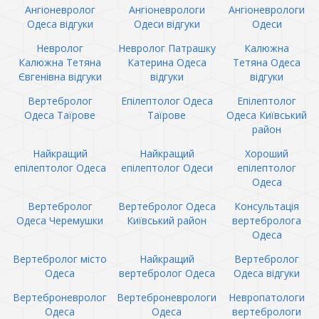
Ангіоневролог
Ангіоневрологи
Ангіоневрологи
Одеса відгуки
Одеси відгуки
Одеси
Невролог
Невролог Патрашку
Калюжна
Калюжна Тетяна
Катерина Одеса
Тетяна Одеса
Євгенівна відгуки
відгуки
відгуки
Вертебролог
Епілептолог Одеса
Епілептолог
Одеса Таїрове
Таїрове
Одеса Київський
район
Найкращий
Найкращий
Хороший
епілептолог Одеса
епілептолог Одеси
епілептолог
Одеса
Вертебролог
Вертебролог Одеса
Консультація
Одеса Черемушки
Київський район
вертебролога
Одеса
Вертебролог місто
Найкращий
Вертебролог
Одеса
вертебролог Одеса
Одеса відгуки
Вертеброневролог
Вертеброневрологи
Невропатологи
Одеса
Одеса
вертебрологи