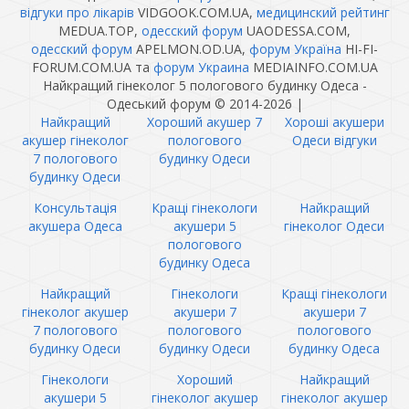
відгуки про лікарів
VIDGOOK.COM.UA,
медицинский рейтинг
MEDUA.TOP,
одесский форум
UAODESSA.COM,
одесский форум
APELMON.OD.UA,
форум Україна
HI-FI-
FORUM.COM.UA та
форум Украина
MEDIAINFO.COM.UA
Найкращий гінеколог 5 пологового будинку Одеса -
Одеський форум © 2014-2026
|
Найкращий
Хороший акушер 7
Хороші акушери
акушер гінеколог
пологового
Одеси відгуки
7 пологового
будинку Одеси
будинку Одеси
Консультація
Кращі гінекологи
Найкращий
акушера Одеса
акушери 5
гінеколог Одеси
пологового
будинку Одеса
Найкращий
Гінекологи
Кращі гінекологи
гінеколог акушер
акушери 7
акушери 7
7 пологового
пологового
пологового
будинку Одеси
будинку Одеси
будинку Одеса
Гінекологи
Хороший
Найкращий
акушери 5
гінеколог акушер
гінеколог акушер