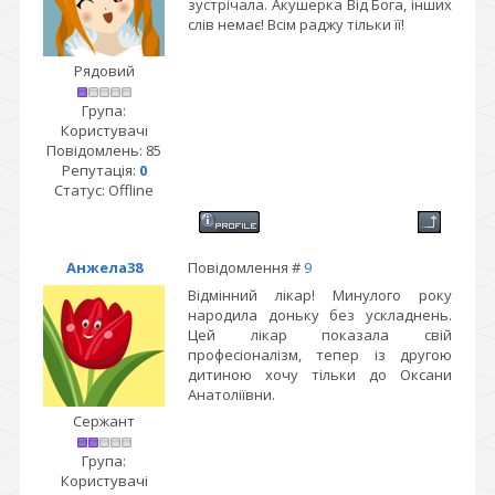
зустрічала. Акушерка Від Бога, інших
слів немає! Всім раджу тільки її!
Рядовий
Група:
Користувачі
Повідомлень:
85
Репутація:
0
Статус:
Offline
Анжела38
Повідомлення #
9
Відмінний лікар! Минулого року
народила доньку без ускладнень.
Цей лікар показала свій
професіоналізм, тепер із другою
дитиною хочу тільки до Оксани
Анатоліївни.
Сержант
Група:
Користувачі