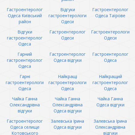
Гастроентеролог
Відгуки
Гастроентеролог
Одеса Київський
гастроентерологи
Одеса Таїрове
район
Одеси
Відгуки
Гастроентеролог
Гастроентерологи
гастроентеролог
Одеси
Одеси
Одеса
Гарний
Гастроентеролог
Гастроентеролог
гастроентеролог
Одеса відгуки
Одеса
Одеса
Гарні
Найкращі
Найкращий
гастроентерологи
гастроентерологи
гастроентеролог
Одеса
Одеса
Одеса
Чайка Ганна
Чайка Ганна
Чайка Ганна
Олександрівна
Олександрівна
Одеса відгуки
відгуки
Одеса відгуки
Гастроентеролог
Залевська Ірина
Залевська Ірина
Одеса селище
Одеса відгуки
Олександрівна
Котовського
відгуки