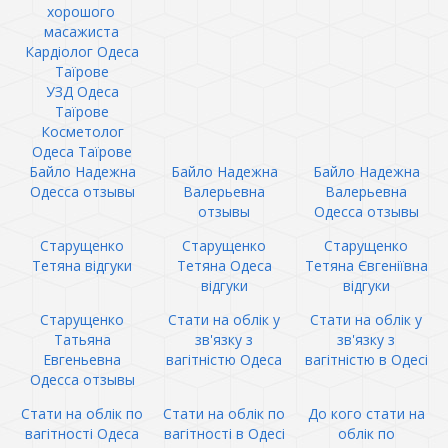
хорошого
масажиста
Кардіолог Одеса
Таїрове
УЗД Одеса
Таїрове
Косметолог
Одеса Таїрове
Байло Надежна
Байло Надежна
Байло Надежна
Одесса отзывы
Валерьевна
Валерьевна
отзывы
Одесса отзывы
Старущенко
Старущенко
Старущенко
Тетяна відгуки
Тетяна Одеса
Тетяна Євгеніївна
відгуки
відгуки
Старущенко
Стати на облік у
Стати на облік у
Татьяна
зв'язку з
зв'язку з
Евгеньевна
вагітністю Одеса
вагітністю в Одесі
Одесса отзывы
Стати на облік по
Стати на облік по
До кого стати на
вагітності Одеса
вагітності в Одесі
облік по