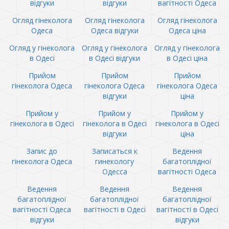
відгуки
відгуки
вагітності Одеса
Огляд гінеколога
Огляд гінеколога
Огляд гінеколога
Одеса
Одеса відгуки
Одеса ціна
Огляд у гінеколога
Огляд у гінеколога
Огляд у гінеколога
в Одесі
в Одесі відгуки
в Одесі ціна
Прийом
Прийом
Прийом
гінеколога Одеса
гінеколога Одеса
гінеколога Одеса
відгуки
ціна
Прийом у
Прийом у
Прийом у
гінеколога в Одесі
гінеколога в Одесі
гінеколога в Одесі
відгуки
ціна
Запис до
Записаться к
Ведення
гінеколога Одеса
гинекологу
багатоплідної
Одесса
вагітності Одеса
Ведення
Ведення
Ведення
багатоплідної
багатоплідної
багатоплідної
вагітності Одеса
вагітності в Одесі
вагітності в Одесі
відгуки
відгуки