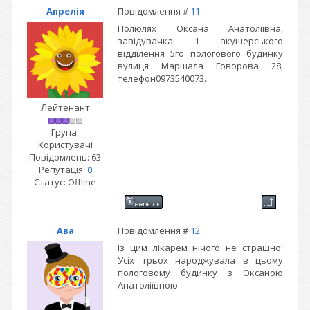
Апрелія
Повідомлення #
11
Полюлях Оксана Анатоліївна,
завідувачка 1 акушерського
відділення 5го пологового будинку
вулиця Маршала Говорова 28,
телефон0973540073.
Лейтенант
Група:
Користувачі
Повідомлень:
63
Репутація:
0
Статус:
Offline
Ава
Повідомлення #
12
Із цим лікарем нічого не страшно!
Усіх трьох народжувала в цьому
пологовому будинку з Оксаною
Анатоліївною.