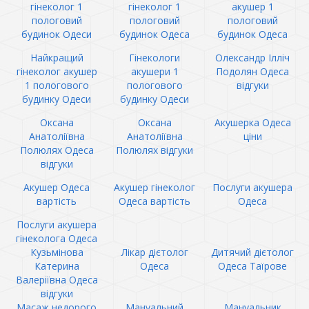
гінеколог 1
гінеколог 1
акушер 1
пологовий
пологовий
пологовий
будинок Одеси
будинок Одеса
будинок Одеса
Найкращий
Гінекологи
Олександр Ілліч
гінеколог акушер
акушери 1
Подолян Одеса
1 пологового
пологового
відгуки
будинку Одеси
будинку Одеси
Оксана
Оксана
Акушерка Одеса
Анатоліївна
Анатоліївна
ціни
Полюлях Одеса
Полюлях відгуки
відгуки
Акушер Одеса
Акушер гінеколог
Послуги акушера
вартість
Одеса вартість
Одеса
Послуги акушера
гінеколога Одеса
Кузьмінова
Лікар дієтолог
Дитячий дієтолог
Катерина
Одеса
Одеса Таїрове
Валеріївна Одеса
відгуки
Масаж недорого
Мануальний
Мануальник