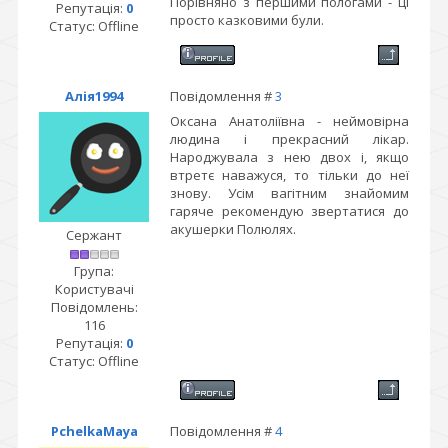
Порівняно з першими пологами - ці
Репутація:
0
просто казковими були.
Статус:
Offline
Алія1994
Повідомлення #
3
Оксана Анатоліївна - неймовірна
людина і прекрасний лікар.
Народжувала з нею двох і, якщо
втретє наважуся, то тільки до неї
знову. Усім вагітним знайомим
гаряче рекомендую звертатися до
акушерки Полюлях.
Сержант
Група:
Користувачі
Повідомлень:
116
Репутація:
0
Статус:
Offline
PchelkaMaya
Повідомлення #
4