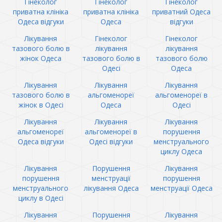
Гінеколог
Гінеколог
Гінеколог
приватна клініка
приватна клініка
приватний Одеса
Одеса відгуки
Одеса
відгуки
Лікування
Гінеколог
Гінеколог
тазового болю в
лікування
лікування
жінок Одеса
тазового болю в
тазового болю
Одесі
Одеса
Лікування
Лікування
Лікування
тазового болю в
альгоменореї
альгоменореї в
жінок в Одесі
Одеса
Одесі
Лікування
Лікування
Лікування
альгоменореї
альгоменореї в
порушення
Одеса відгуки
Одесі відгуки
менструального
циклу Одеса
Лікування
Порушення
Лікування
порушення
менструації
порушення
менструального
лікування Одеса
менструації Одеса
циклу в Одесі
Лікування
Порушення
Лікування