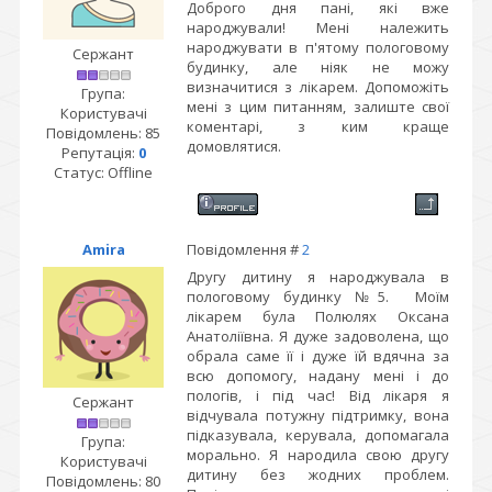
Доброго дня пані, які вже
народжували! Мені належить
народжувати в п'ятому пологовому
Сержант
будинку, але ніяк не можу
визначитися з лікарем. Допоможіть
Група:
мені з цим питанням, залиште свої
Користувачі
коментарі, з ким краще
Повідомлень:
85
домовлятися.
Репутація:
0
Статус:
Offline
Amira
Повідомлення #
2
Другу дитину я народжувала в
пологовому будинку №5. Моїм
лікарем була Полюлях Оксана
Анатоліївна. Я дуже задоволена, що
обрала саме її і дуже їй вдячна за
всю допомогу, надану мені і до
пологів, і під час! Від лікаря я
Сержант
відчувала потужну підтримку, вона
підказувала, керувала, допомагала
Група:
морально. Я народила свою другу
Користувачі
дитину без жодних проблем.
Повідомлень:
80