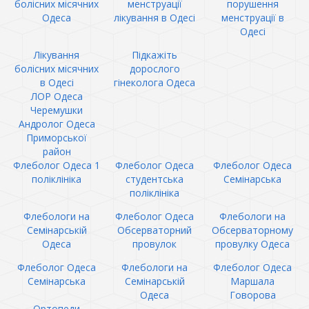
болісних місячних
менструації
порушення
Одеса
лікування в Одесі
менструації в
Одесі
Лікування
Підкажіть
болісних місячних
дорослого
в Одесі
гінеколога Одеса
ЛОР Одеса
Черемушки
Андролог Одеса
Приморської
район
Флеболог Одеса 1
Флеболог Одеса
Флеболог Одеса
поліклініка
студентська
Семінарська
поліклініка
Флебологи на
Флеболог Одеса
Флебологи на
Семінарській
Обсерваторний
Обсерваторному
Одеса
провулок
провулку Одеса
Флеболог Одеса
Флебологи на
Флеболог Одеса
Семінарська
Семінарській
Маршала
Одеса
Говорова
Ортопеди