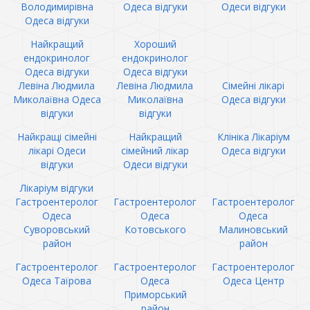
Володимирівна
Одеса відгуки
Одеси відгуки
Одеса відгуки
Найкращий
Хороший
ендокринолог
ендокринолог
Одеса відгуки
Одеса відгуки
Левіна Людмила
Левіна Людмила
Сімейні лікарі
Миколаївна Одеса
Миколаївна
Одеса відгуки
відгуки
відгуки
Найкращі сімейні
Найкращий
Клініка Лікаріум
лікарі Одеси
сімейний лікар
Одеса відгуки
відгуки
Одеси відгуки
Лікаріум відгуки
Гастроентеролог
Гастроентеролог
Гастроентеролог
Одеса
Одеса
Одеса
Суворовський
Котовського
Малиновський
район
район
Гастроентеролог
Гастроентеролог
Гастроентеролог
Одеса Таїрова
Одеса
Одеса Центр
Приморський
район