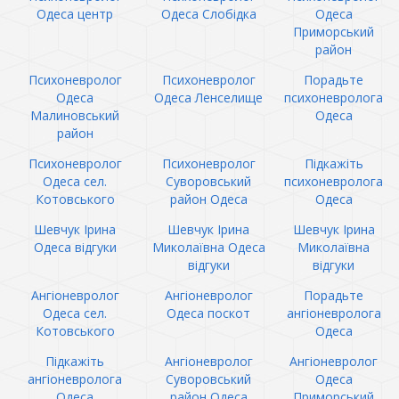
Одеса центр
Одеса Слобідка
Одеса
Приморський
район
Психоневролог
Психоневролог
Порадьте
Одеса
Одеса Ленселище
психоневролога
Малиновський
Одеса
район
Психоневролог
Психоневролог
Підкажіть
Одеса сел.
Суворовський
психоневролога
Котовського
район Одеса
Одеса
Шевчук Ірина
Шевчук Ірина
Шевчук Ірина
Одеса відгуки
Миколаївна Одеса
Миколаївна
відгуки
відгуки
Ангіоневролог
Ангіоневролог
Порадьте
Одеса сел.
Одеса поскот
ангіоневролога
Котовського
Одеса
Підкажіть
Ангіоневролог
Ангіоневролог
ангіоневролога
Суворовський
Одеса
Одеса
район Одеса
Приморський