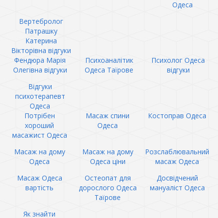
Одеса
Вертебролог
Патрашку
Катерина
Вікторівна відгуки
Фендюра Марія
Психоаналітик
Психолог Одеса
Олегівна відгуки
Одеса Таїрове
відгуки
Відгуки
психотерапевт
Одеса
Потрібен
Масаж спини
Костоправ Одеса
хороший
Одеса
масажист Одеса
Масаж на дому
Масаж на дому
Розслаблювальний
Одеса
Одеса ціни
масаж Одеса
Масаж Одеса
Остеопат для
Досвідчений
вартість
дорослого Одеса
мануаліст Одеса
Таїрове
Як знайти