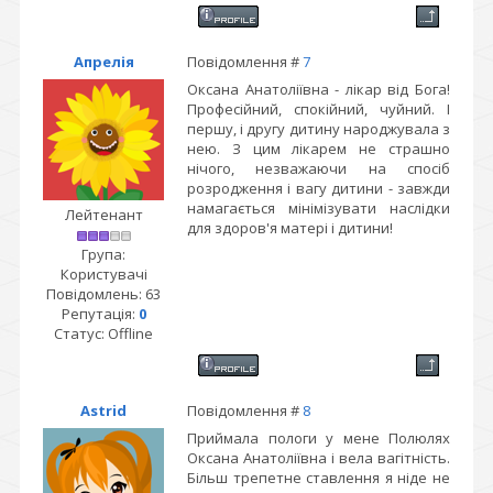
Апрелія
Повідомлення #
7
Оксана Анатоліївна - лікар від Бога!
Професійний, спокійний, чуйний. І
першу, і другу дитину народжувала з
нею. З цим лікарем не страшно
нічого, незважаючи на спосіб
розродження і вагу дитини - завжди
намагається мінімізувати наслідки
Лейтенант
для здоров'я матері і дитини!
Група:
Користувачі
Повідомлень:
63
Репутація:
0
Статус:
Offline
Astrid
Повідомлення #
8
Приймала пологи у мене Полюлях
Оксана Анатоліївна і вела вагітність.
Більш трепетне ставлення я ніде не