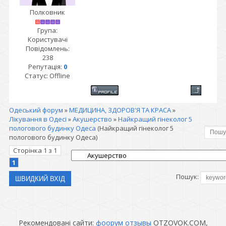
Полковник
Група:
Користувачі
Повідомлень:
238
Репутація:
0
Статус:
Offline
Одеський форум
»
МЕДИЦИНА, ЗДОРОВ'Я ТА КРАСА
»
Лікування в Одесі
»
Акушерство
»
Найкращий гінеколог 5
пологового будинку Одеса
(Найкращий гінеколог 5
пологового будинку Одеса)
Сторінка
1
з
1
1
Пошук:
Рекомендовані сайти:
фоорум отзывы
OTZOVOK.COM,