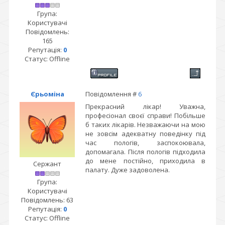
Група:
Користувачі
Повідомлень:
165
Репутація:
0
Статус:
Offline
Єрьоміна
Повідомлення #
6
Прекрасний лікар! Уважна,
професіонал своєї справи! Побільше
б таких лікарів. Незважаючи на мою
не зовсім адекватну поведінку під
час пологів, заспокоювала,
допомагала. Після пологів підходила
до мене постійно, приходила в
Сержант
палату. Дуже задоволена.
Група:
Користувачі
Повідомлень:
63
Репутація:
0
Статус:
Offline