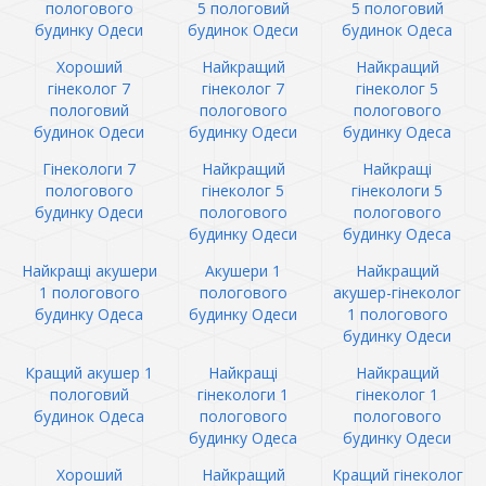
пологового
5 пологовий
5 пологовий
будинку Одеси
будинок Одеси
будинок Одеса
Хороший
Найкращий
Найкращий
гінеколог 7
гінеколог 7
гінеколог 5
пологовий
пологового
пологового
будинок Одеси
будинку Одеси
будинку Одеса
Гінекологи 7
Найкращий
Найкращі
пологового
гінеколог 5
гінекологи 5
будинку Одеси
пологового
пологового
будинку Одеси
будинку Одеса
Найкращі акушери
Акушери 1
Найкращий
1 пологового
пологового
акушер-гінеколог
будинку Одеса
будинку Одеси
1 пологового
будинку Одеси
Кращий акушер 1
Найкращі
Найкращий
пологовий
гінекологи 1
гінеколог 1
будинок Одеса
пологового
пологового
будинку Одеса
будинку Одеси
Хороший
Найкращий
Кращий гінеколог