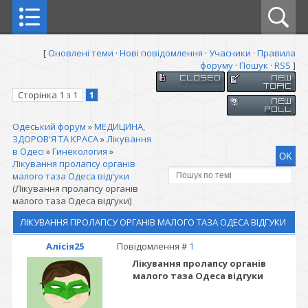
[
Оновлені теми
·
Нові повідомлення
·
Учасники
·
Правила
форуму
·
Пошук
·
RSS
]
Сторінка
1
з
1
1
Одеський форум
»
МЕДИЦИНА,
ЗДОРОВ'Я ТА КРАСА
»
Лікування
в Одесі
»
Гинекология
»
Лікування пролапсу органів
малого таза Одеса відгуки
(Лікування пролапсу органів
малого таза Одеса відгуки)
ЛІКУВАННЯ ПРОЛАПСУ ОРГАНІВ МАЛОГО ТАЗА ОДЕСА ВІДГУКИ
Алісія25
Повідомлення #
1
Лікування пролапсу органів
малого таза Одеса відгуки