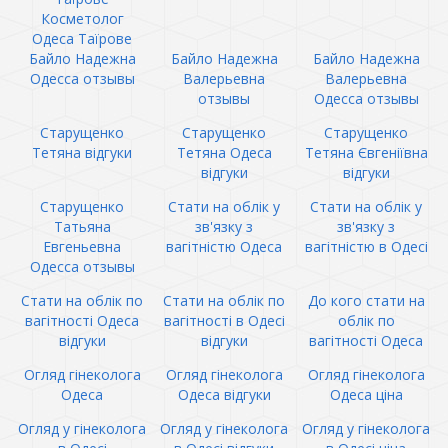
Косметолог
Одеса Таїрове
Байло Надежна
Байло Надежна
Байло Надежна
Одесса отзывы
Валерьевна
Валерьевна
отзывы
Одесса отзывы
Старущенко
Старущенко
Старущенко
Тетяна відгуки
Тетяна Одеса
Тетяна Євгеніївна
відгуки
відгуки
Старущенко
Стати на облік у
Стати на облік у
Татьяна
зв'язку з
зв'язку з
Евгеньевна
вагітністю Одеса
вагітністю в Одесі
Одесса отзывы
Стати на облік по
Стати на облік по
До кого стати на
вагітності Одеса
вагітності в Одесі
облік по
відгуки
відгуки
вагітності Одеса
Огляд гінеколога
Огляд гінеколога
Огляд гінеколога
Одеса
Одеса відгуки
Одеса ціна
Огляд у гінеколога
Огляд у гінеколога
Огляд у гінеколога