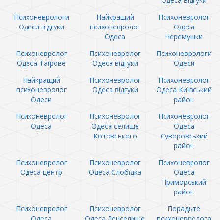
Одеса відгуки
Психоневрологи
Найкращий
Психоневролог
Одеси відгуки
психоневролог
Одеса
Одеса
Черемушки
Психоневролог
Психоневролог
Психоневрологи
Одеса Таїрове
Одеса відгуки
Одеси
Найкращий
Психоневролог
Психоневролог
психоневролог
Одеса відгуки
Одеса Київський
Одеси
район
Психоневролог
Психоневролог
Психоневролог
Одеса
Одеса селище
Одеса
Котовського
Суворовський
район
Психоневролог
Психоневролог
Психоневролог
Одеса центр
Одеса Слобідка
Одеса
Приморський
район
Психоневролог
Психоневролог
Порадьте
Одеса
Одеса Ленселище
психоневролога