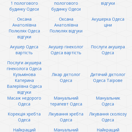
1 пологового
пологового
відгуки
будинку Одеси
будинку Одеси
Оксана
Оксана
Акушерка Одеса
Анатоліївна
Анатоліївна
ціни
Полюлях Одеса
Полюлях відгуки
відгуки
Акушер Одеса
Акушер гінеколог
Послуги акушера
вартість
Одеса вартість
Одеса
Послуги акушера
гінеколога Одеса
Кузьмінова
Лікар дієтолог
Дитячий дієтолог
Катерина
Одеса
Одеса Таїрове
Валеріївна Одеса
відгуки
Масаж недорого
Мануальний
Мануальник
Одеса
терапевт Одеса
Одеса
Корекція хребта
Лікування хребта
Лікування сколіозу
Одеса
Одеса
Одеса
Найкращий
Мануальний
Найкращий