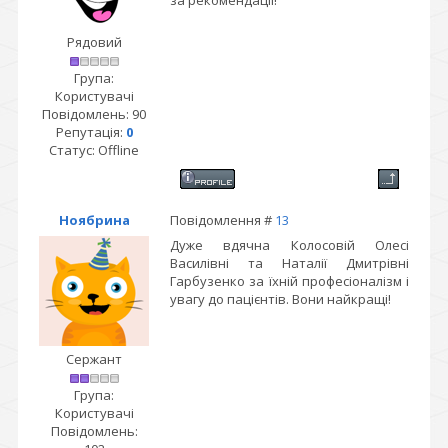
за рекомендації!
Рядовий
Група:
Користувачі
Повідомлень:
90
Репутація:
0
Статус:
Offline
Ноябрина
Повідомлення #
13
Дуже вдячна Колосовій Олесі
Василівні та Наталії Дмитрівні
Гарбузенко за їхній професіоналізм і
увагу до пацієнтів. Вони найкращі!
Сержант
Група:
Користувачі
Повідомлень: