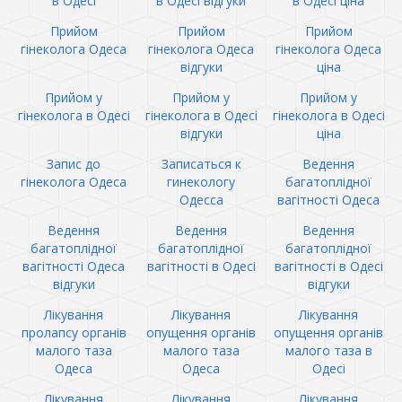
в Одесі
в Одесі відгуки
в Одесі ціна
Прийом
Прийом
Прийом
гінеколога Одеса
гінеколога Одеса
гінеколога Одеса
відгуки
ціна
Прийом у
Прийом у
Прийом у
гінеколога в Одесі
гінеколога в Одесі
гінеколога в Одесі
відгуки
ціна
Запис до
Записаться к
Ведення
гінеколога Одеса
гинекологу
багатоплідної
Одесса
вагітності Одеса
Ведення
Ведення
Ведення
багатоплідної
багатоплідної
багатоплідної
вагітності Одеса
вагітності в Одесі
вагітності в Одесі
відгуки
відгуки
Лікування
Лікування
Лікування
пролапсу органів
опущення органів
опущення органів
малого таза
малого таза
малого таза в
Одеса
Одеса
Одесі
Лікування
Лікування
Лікування