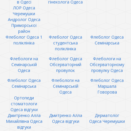
в Одесі
гінеколога Одеса
ЛОР Одеса
Черемушки
Андролог Одеса
Приморської
район
Флеболог Одеса 1
Флеболог Одеса
Флеболог Одеса
поліклініка
студентська
Семінарська
поліклініка
Флебологи на
Флеболог Одеса
Флебологи на
Семінарській
Обсерваторний
Обсерваторному
Одеса
провулок
провулку Одеса
Флеболог Одеса
Флебологи на
Флеболог Одеса
Семінарська
Семінарській
Маршала
Одеса
Говорова
Ортопеди
стоматологи
Одеса відгуки
Дмитренко Алла
Дмитренко Алла
Дерматолог
Михайлівна Одеса
Одеса відгуки
Одеса Черемушки
відгуки