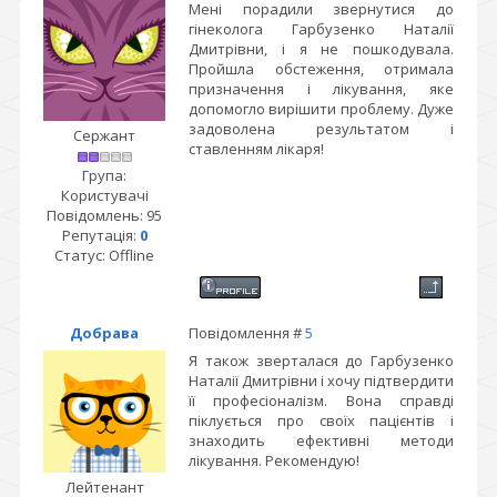
Мені порадили звернутися до
гінеколога Гарбузенко Наталії
Дмитрівни, і я не пошкодувала.
Пройшла обстеження, отримала
призначення і лікування, яке
допомогло вирішити проблему. Дуже
задоволена результатом і
Сержант
ставленням лікаря!
Група:
Користувачі
Повідомлень:
95
Репутація:
0
Статус:
Offline
Добрава
Повідомлення #
5
Я також зверталася до Гарбузенко
Наталії Дмитрівни і хочу підтвердити
її професіоналізм. Вона справді
піклується про своїх пацієнтів і
знаходить ефективні методи
лікування. Рекомендую!
Лейтенант