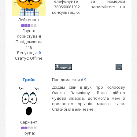
Телефонуйте за номером
+380660081932 і записуйтеся на
консультацію.
Лейтенант
Група:
Користувачі
Повідомлень:
118
Репутація:
0
Статус:
Offline
Грейс
Повідомлення #
9
Додам свій відгук про Колосову
Олесю Василівну. Вона дійсно
чудова лікарка, допомогла мені з
пролапсом органів малого таза.
Спасибі їй величезне!
Сержант
Група: