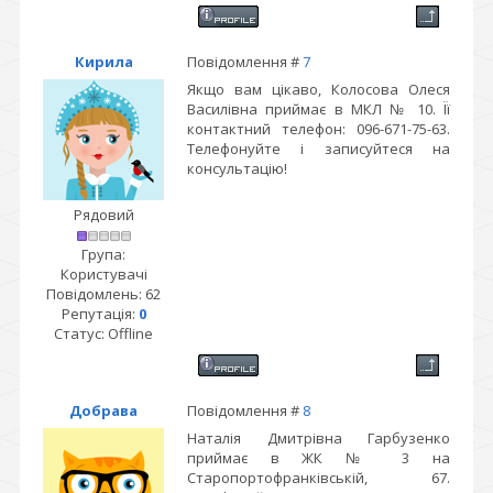
Кирила
Повідомлення #
7
Якщо вам цікаво, Колосова Олеся
Василівна приймає в МКЛ № 10. Її
контактний телефон: 096-671-75-63.
Телефонуйте і записуйтеся на
консультацію!
Рядовий
Група:
Користувачі
Повідомлень:
62
Репутація:
0
Статус:
Offline
Добрава
Повідомлення #
8
Наталія Дмитрівна Гарбузенко
приймає в ЖК № 3 на
Старопортофранківській, 67.