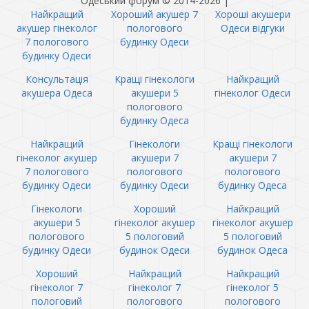
Одеський форум © 2014-2026
|
Найкращий
Хороший акушер 7
Хороші акушери
акушер гінеколог
пологового
Одеси відгуки
7 пологового
будинку Одеси
будинку Одеси
Консультація
Кращі гінекологи
Найкращий
акушера Одеса
акушери 5
гінеколог Одеси
пологового
будинку Одеса
Найкращий
Гінекологи
Кращі гінекологи
гінеколог акушер
акушери 7
акушери 7
7 пологового
пологового
пологового
будинку Одеси
будинку Одеси
будинку Одеса
Гінекологи
Хороший
Найкращий
акушери 5
гінеколог акушер
гінеколог акушер
пологового
5 пологовий
5 пологовий
будинку Одеси
будинок Одеси
будинок Одеса
Хороший
Найкращий
Найкращий
гінеколог 7
гінеколог 7
гінеколог 5
пологовий
пологового
пологового