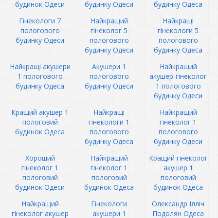
будинок Одеси
будинку Одеси
будинку Одеса
Гінекологи 7
Найкращий
Найкращі
пологового
гінеколог 5
гінекологи 5
будинку Одеси
пологового
пологового
будинку Одеси
будинку Одеса
Найкращі акушери
Акушери 1
Найкращий
1 пологового
пологового
акушер-гінеколог
будинку Одеса
будинку Одеси
1 пологового
будинку Одеси
Кращий акушер 1
Найкращі
Найкращий
пологовий
гінекологи 1
гінеколог 1
будинок Одеса
пологового
пологового
будинку Одеса
будинку Одеси
Хороший
Найкращий
Кращий гінеколог
гінеколог 1
гінеколог 1
акушер 1
пологовий
пологовий
пологовий
будинок Одеси
будинок Одеса
будинок Одеса
Найкращий
Гінекологи
Олександр Ілліч
гінеколог акушер
акушери 1
Подолян Одеса