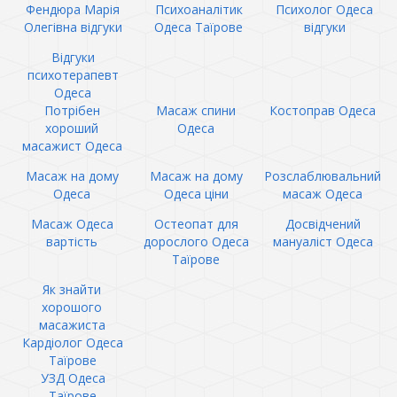
Фендюра Марія
Психоаналітик
Психолог Одеса
Олегівна відгуки
Одеса Таїрове
відгуки
Відгуки
психотерапевт
Одеса
Потрібен
Масаж спини
Костоправ Одеса
хороший
Одеса
масажист Одеса
Масаж на дому
Масаж на дому
Розслаблювальний
Одеса
Одеса ціни
масаж Одеса
Масаж Одеса
Остеопат для
Досвідчений
вартість
дорослого Одеса
мануаліст Одеса
Таїрове
Як знайти
хорошого
масажиста
Кардіолог Одеса
Таїрове
УЗД Одеса
Таїрове