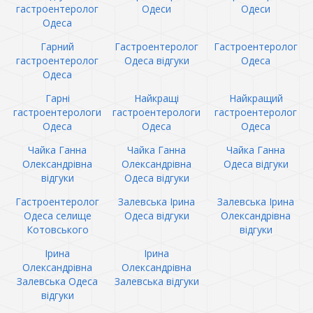
гастроентеролог
Одеси
Одеси
Одеса
Гарний
Гастроентеролог
Гастроентеролог
гастроентеролог
Одеса відгуки
Одеса
Одеса
Гарні
Найкращі
Найкращий
гастроентерологи
гастроентерологи
гастроентеролог
Одеса
Одеса
Одеса
Чайка Ганна
Чайка Ганна
Чайка Ганна
Олександрівна
Олександрівна
Одеса відгуки
відгуки
Одеса відгуки
Гастроентеролог
Залевська Ірина
Залевська Ірина
Одеса селище
Одеса відгуки
Олександрівна
Котовського
відгуки
Ірина
Ірина
Олександрівна
Олександрівна
Залевська Одеса
Залевська відгуки
відгуки