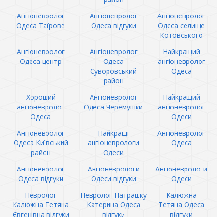
Ангіоневролог
Ангіоневролог
Ангіоневролог
Одеса Таїрове
Одеса відгуки
Одеса селище
Котовського
Ангіоневролог
Ангіоневролог
Найкращий
Одеса центр
Одеса
ангіоневролог
Суворовський
Одеса
район
Хороший
Ангіоневролог
Найкращий
ангіоневролог
Одеса Черемушки
ангіоневролог
Одеса
Одеси
Ангіоневролог
Найкращі
Ангіоневролог
Одеса Київський
ангіоневрологи
Одеса
район
Одеси
Ангіоневролог
Ангіоневрологи
Ангіоневрологи
Одеса відгуки
Одеси відгуки
Одеси
Невролог
Невролог Патрашку
Калюжна
Калюжна Тетяна
Катерина Одеса
Тетяна Одеса
Євгенівна відгуки
відгуки
відгуки