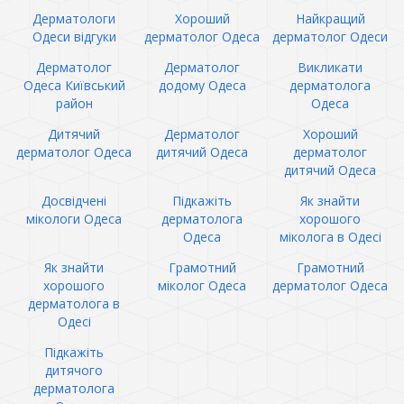
Дерматологи
Хороший
Найкращий
Одеси відгуки
дерматолог Одеса
дерматолог Одеси
Дерматолог
Дерматолог
Викликати
Одеса Київський
додому Одеса
дерматолога
район
Одеса
Дитячий
Дерматолог
Хороший
дерматолог Одеса
дитячий Одеса
дерматолог
дитячий Одеса
Досвідчені
Підкажіть
Як знайти
мікологи Одеса
дерматолога
хорошого
Одеса
міколога в Одесі
Як знайти
Грамотний
Грамотний
хорошого
міколог Одеса
дерматолог Одеса
дерматолога в
Одесі
Підкажіть
дитячого
дерматолога