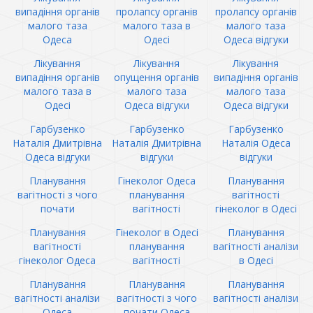
випадіння органів
пролапсу органів
пролапсу органів
малого таза
малого таза в
малого таза
Одеса
Одесі
Одеса відгуки
Лікування
Лікування
Лікування
випадіння органів
опущення органів
випадіння органів
малого таза в
малого таза
малого таза
Одесі
Одеса відгуки
Одеса відгуки
Гарбузенко
Гарбузенко
Гарбузенко
Наталія Дмитрівна
Наталія Дмитрівна
Наталія Одеса
Одеса відгуки
відгуки
відгуки
Планування
Гінеколог Одеса
Планування
вагітності з чого
планування
вагітності
почати
вагітності
гінеколог в Одесі
Планування
Гінеколог в Одесі
Планування
вагітності
планування
вагітності аналізи
гінеколог Одеса
вагітності
в Одесі
Планування
Планування
Планування
вагітності аналізи
вагітності з чого
вагітності аналізи
Одеса
почати Одеса