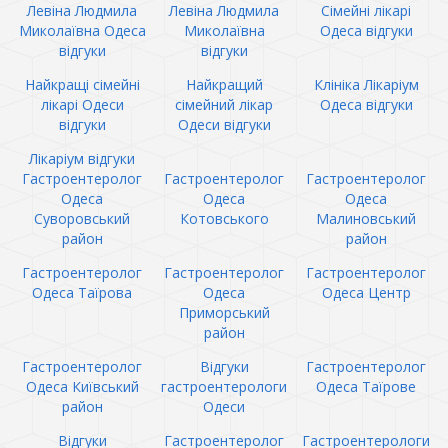
Левіна Людмила
Левіна Людмила
Сімейні лікарі
Миколаївна Одеса
Миколаївна
Одеса відгуки
відгуки
відгуки
Найкращі сімейні
Найкращий
Клініка Лікаріум
лікарі Одеси
сімейний лікар
Одеса відгуки
відгуки
Одеси відгуки
Лікаріум відгуки
Гастроентеролог
Гастроентеролог
Гастроентеролог
Одеса
Одеса
Одеса
Суворовський
Котовського
Малиновський
район
район
Гастроентеролог
Гастроентеролог
Гастроентеролог
Одеса Таїрова
Одеса
Одеса Центр
Приморський
район
Гастроентеролог
Відгуки
Гастроентеролог
Одеса Київський
гастроентерологи
Одеса Таїрове
район
Одеси
Відгуки
Гастроентеролог
Гастроентерологи