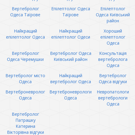
Вертебролог
Епілептолог Одеса
Епілептолог
Одеса Таїрове
Таїрове
Одеса Київський
район
Найкращий
Найкращий
Хороший
епілептолог Одеса
епілептолог Одеси
епілептолог
Одеса
Вертебролог
Вертебролог Одеса
Консультація
Одеса Черемушки
Київський район
вертебролога
Одеса
Вертебролог місто
Найкращий
Вертебролог
Одеса
вертебролог Одеса
Одеса відгуки
Вертеброневролог
Вертеброневрологи
Невропатологи
Одеса
Одеса
вертебрологи
Одеса
Вертебролог
Патрашку
Катерина
Вікторівна відгуки