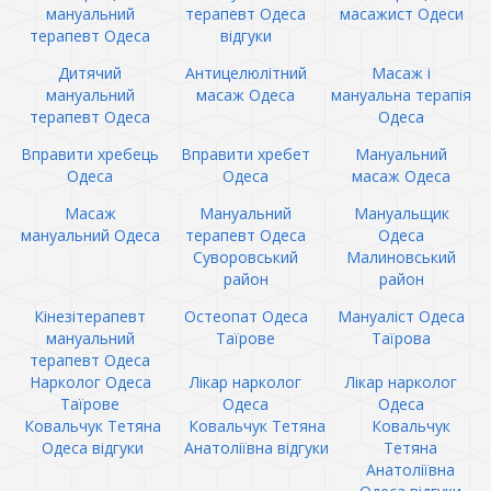
мануальний
терапевт Одеса
масажист Одеси
терапевт Одеса
відгуки
Дитячий
Антицелюлітний
Масаж і
мануальний
масаж Одеса
мануальна терапія
терапевт Одеса
Одеса
Вправити хребець
Вправити хребет
Мануальний
Одеса
Одеса
масаж Одеса
Масаж
Мануальний
Мануальщик
мануальний Одеса
терапевт Одеса
Одеса
Суворовський
Малиновський
район
район
Кінезітерапевт
Остеопат Одеса
Мануаліст Одеса
мануальний
Таїрове
Таїрова
терапевт Одеса
Нарколог Одеса
Лікар нарколог
Лікар нарколог
Таїрове
Одеса
Одеса
Ковальчук Тетяна
Ковальчук Тетяна
Ковальчук
Одеса відгуки
Анатоліївна відгуки
Тетяна
Анатоліївна