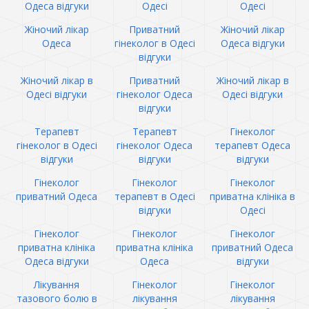
Одеса відгуки
Одесі
Одесі
Жіночий лікар
Приватний
Жіночий лікар
Одеса
гінеколог в Одесі
Одеса відгуки
відгуки
Жіночий лікар в
Приватний
Жіночий лікар в
Одесі відгуки
гінеколог Одеса
Одесі відгуки
відгуки
Терапевт
Терапевт
Гінеколог
гінеколог в Одесі
гінеколог Одеса
терапевт Одеса
відгуки
відгуки
відгуки
Гінеколог
Гінеколог
Гінеколог
приватний Одеса
терапевт в Одесі
приватна клініка в
відгуки
Одесі
Гінеколог
Гінеколог
Гінеколог
приватна клініка
приватна клініка
приватний Одеса
Одеса відгуки
Одеса
відгуки
Лікування
Гінеколог
Гінеколог
тазового болю в
лікування
лікування