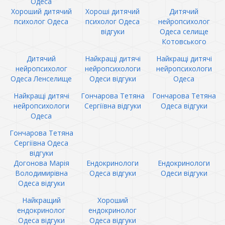
Одеса
Хороший дитячий
Хороші дитячий
Дитячий
психолог Одеса
психолог Одеса
нейропсихолог
відгуки
Одеса селище
Котовського
Дитячий
Найкращі дитячі
Найкращі дитячі
нейропсихолог
нейропсихологи
нейропсихологи
Одеса Ленселище
Одеси відгуки
Одеса
Найкращі дитячі
Гончарова Тетяна
Гончарова Тетяна
нейропсихологи
Сергіївна відгуки
Одеса відгуки
Одеса
Гончарова Тетяна
Сергіївна Одеса
відгуки
Догонова Марія
Ендокринологи
Ендокринологи
Володимирівна
Одеса відгуки
Одеси відгуки
Одеса відгуки
Найкращий
Хороший
ендокринолог
ендокринолог
Одеса відгуки
Одеса відгуки