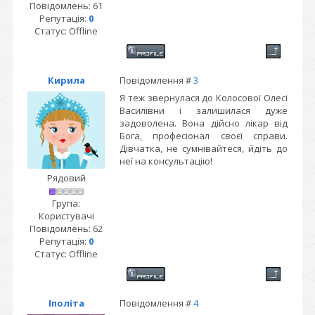
Повідомлень:
61
Репутація:
0
Статус:
Offline
Кирила
Повідомлення #
3
Я теж звернулася до Колосової Олесі
Василівни і залишилася дуже
задоволена. Вона дійсно лікар від
Бога, професіонал своєї справи.
Дівчатка, не сумнівайтеся, йдіть до
неї на консультацію!
Рядовий
Група:
Користувачі
Повідомлень:
62
Репутація:
0
Статус:
Offline
Іполіта
Повідомлення #
4