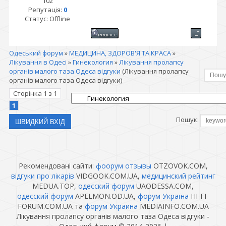
102
Репутація:
0
Статус:
Offline
Одеський форум
»
МЕДИЦИНА, ЗДОРОВ'Я ТА КРАСА
»
Лікування в Одесі
»
Гинекология
»
Лікування пролапсу
органів малого таза Одеса відгуки
(Лікування пролапсу
органів малого таза Одеса відгуки)
Сторінка
1
з
1
1
Пошук:
Рекомендовані сайти:
фоорум отзывы
OTZOVOK.COM,
відгуки про лікарів
VIDGOOK.COM.UA,
медицинский рейтинг
MEDUA.TOP,
одесский форум
UAODESSA.COM,
одесский форум
APELMON.OD.UA,
форум Україна
HI-FI-
FORUM.COM.UA та
форум Украина
MEDIAINFO.COM.UA
Лікування пролапсу органів малого таза Одеса відгуки -