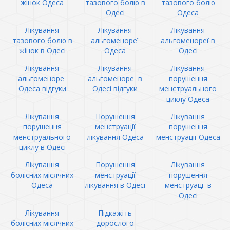
жінок Одеса
тазового болю в
тазового болю
Одесі
Одеса
Лікування
Лікування
Лікування
тазового болю в
альгоменореї
альгоменореї в
жінок в Одесі
Одеса
Одесі
Лікування
Лікування
Лікування
альгоменореї
альгоменореї в
порушення
Одеса відгуки
Одесі відгуки
менструального
циклу Одеса
Лікування
Порушення
Лікування
порушення
менструації
порушення
менструального
лікування Одеса
менструації Одеса
циклу в Одесі
Лікування
Порушення
Лікування
болісних місячних
менструації
порушення
Одеса
лікування в Одесі
менструації в
Одесі
Лікування
Підкажіть
болісних місячних
дорослого