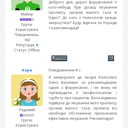
Доброго дня, дорогі форумчанки! У
кого-небудь був досвід лікування
пролапсу органів малого таза в
Майор
Одесі? До кого з гінекологів краще
звернутися? Буду вдячна за поради
Група:
та рекомендації!
Користувачі
Повідомлень:
163
Репутація:
0
Статус:
Offline
Кора
Повідомлення #
2
Я звернулася до лікаря Колосової
Олесі Василівні за рекомендацією
однієї з форумчанок, і не можу не
підтвердити її професіоналізм і
турботу про пацієнтів. Вона відмінно
підійшла до лікування мого пролапсу
органів малого таза, провела всі
Рядовий
необхідні обстеження, призначила
ефективне лікування. Рекомендую!
Група:
Користувачі