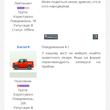
Може поділіться своєю думкою, хто в
Лейтенант
кого народжував.
Група:
Користувачі
Повідомлень:
78
Репутація:
0
Статус:
Offline
Daria19
Повідомлення #
2
У нашому місті не вийшло знайти
грамотного лікаря. Якщо на форумі
порекомендують запишуся на
прийом.
Полковник
Група:
Користувачі
Повідомлень:
200
Репутація:
0