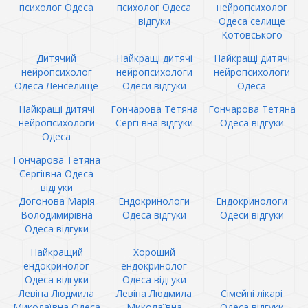
психолог Одеса
психолог Одеса
нейропсихолог
відгуки
Одеса селище
Котовського
Дитячий
Найкращі дитячі
Найкращі дитячі
нейропсихолог
нейропсихологи
нейропсихологи
Одеса Ленселище
Одеси відгуки
Одеса
Найкращі дитячі
Гончарова Тетяна
Гончарова Тетяна
нейропсихологи
Сергіївна відгуки
Одеса відгуки
Одеса
Гончарова Тетяна
Сергіївна Одеса
відгуки
Догонова Марія
Ендокринологи
Ендокринологи
Володимирівна
Одеса відгуки
Одеси відгуки
Одеса відгуки
Найкращий
Хороший
ендокринолог
ендокринолог
Одеса відгуки
Одеса відгуки
Левіна Людмила
Левіна Людмила
Сімейні лікарі
Миколаївна Одеса
Миколаївна
Одеса відгуки