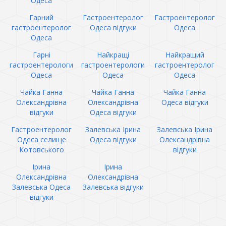
Одеса
Гарний
Гастроентеролог
Гастроентеролог
гастроентеролог
Одеса відгуки
Одеса
Одеса
Гарні
Найкращі
Найкращий
гастроентерологи
гастроентерологи
гастроентеролог
Одеса
Одеса
Одеса
Чайка Ганна
Чайка Ганна
Чайка Ганна
Олександрівна
Олександрівна
Одеса відгуки
відгуки
Одеса відгуки
Гастроентеролог
Залевська Ірина
Залевська Ірина
Одеса селище
Одеса відгуки
Олександрівна
Котовського
відгуки
Ірина
Ірина
Олександрівна
Олександрівна
Залевська Одеса
Залевська відгуки
відгуки