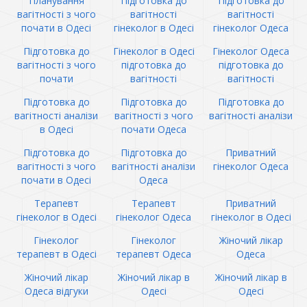
Планування
Підготовка до
Підготовка до
вагітності з чого
вагітності
вагітності
почати в Одесі
гінеколог в Одесі
гінеколог Одеса
Підготовка до
Гінеколог в Одесі
Гінеколог Одеса
вагітності з чого
підготовка до
підготовка до
почати
вагітності
вагітності
Підготовка до
Підготовка до
Підготовка до
вагітності аналізи
вагітності з чого
вагітності аналізи
в Одесі
почати Одеса
Підготовка до
Підготовка до
Приватний
вагітності з чого
вагітності аналізи
гінеколог Одеса
почати в Одесі
Одеса
Терапевт
Терапевт
Приватний
гінеколог в Одесі
гінеколог Одеса
гінеколог в Одесі
Гінеколог
Гінеколог
Жіночий лікар
терапевт в Одесі
терапевт Одеса
Одеса
Жіночий лікар
Жіночий лікар в
Жіночий лікар в
Одеса відгуки
Одесі
Одесі