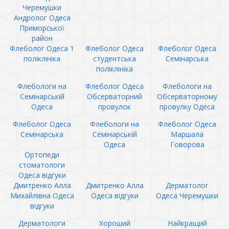
Черемушки
Андролог Одеса
Приморської
район
Флеболог Одеса 1
Флеболог Одеса
Флеболог Одеса
поліклініка
студентська
Семінарська
поліклініка
Флебологи на
Флеболог Одеса
Флебологи на
Семінарській
Обсерваторний
Обсерваторному
Одеса
провулок
провулку Одеса
Флеболог Одеса
Флебологи на
Флеболог Одеса
Семінарська
Семінарській
Маршала
Одеса
Говорова
Ортопеди
стоматологи
Одеса відгуки
Дмитренко Алла
Дмитренко Алла
Дерматолог
Михайлівна Одеса
Одеса відгуки
Одеса Черемушки
відгуки
Дерматологи
Хороший
Найкращий