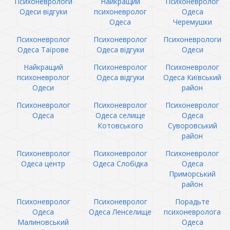
Психоневрологи
Найкращий
Психоневролог
Одеси відгуки
психоневролог
Одеса
Одеса
Черемушки
Психоневролог
Психоневролог
Психоневрологи
Одеса Таїрове
Одеса відгуки
Одеси
Найкращий
Психоневролог
Психоневролог
психоневролог
Одеса відгуки
Одеса Київський
Одеси
район
Психоневролог
Психоневролог
Психоневролог
Одеса
Одеса селище
Одеса
Котовського
Суворовський
район
Психоневролог
Психоневролог
Психоневролог
Одеса центр
Одеса Слобідка
Одеса
Приморський
район
Психоневролог
Психоневролог
Порадьте
Одеса
Одеса Ленселище
психоневролога
Малиновський
Одеса