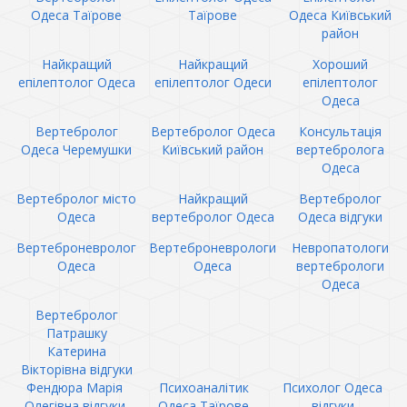
Одеса Таїрове
Таїрове
Одеса Київський
район
Найкращий
Найкращий
Хороший
епілептолог Одеса
епілептолог Одеси
епілептолог
Одеса
Вертебролог
Вертебролог Одеса
Консультація
Одеса Черемушки
Київський район
вертебролога
Одеса
Вертебролог місто
Найкращий
Вертебролог
Одеса
вертебролог Одеса
Одеса відгуки
Вертеброневролог
Вертеброневрологи
Невропатологи
Одеса
Одеса
вертебрологи
Одеса
Вертебролог
Патрашку
Катерина
Вікторівна відгуки
Фендюра Марія
Психоаналітик
Психолог Одеса
Олегівна відгуки
Одеса Таїрове
відгуки