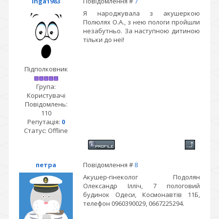
Inga1983
Повідомлення #
7
Я народжувала з акушеркою
Полюлях О.А., з нею пологи пройшли
незабутньо. За наступною дитиною
тільки до неї!
Підполковник
Група:
Користувачі
Повідомлень:
110
Репутація:
0
Статус:
Offline
петра
Повідомлення #
8
Акушер-гінеколог Подолян
Олександр Ілліч, 7 пологовий
будинок Одеси, Космонавтів 11Б,
телефон 0960390029, 0667225294.