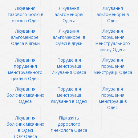
Лікування
Лікування
Лікування
тазового болю в
альгоменореї
альгоменореї в
жінок в Одесі
Одеса
Одесі
Лікування
Лікування
Лікування
альгоменореї
альгоменореї в
порушення
Одеса відгуки
Одесі відгуки
менструального
циклу Одеса
Лікування
Порушення
Лікування
порушення
менструації
порушення
менструального
лікування Одеса
менструації Одеса
циклу в Одесі
Лікування
Порушення
Лікування
болісних місячних
менструації
порушення
Одеса
лікування в Одесі
менструації в
Одесі
Лікування
Підкажіть
болісних місячних
дорослого
в Одесі
гінеколога Одеса
ЛОР Одеса