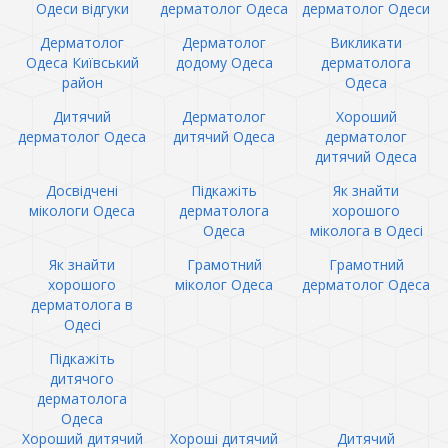
Одеси відгуки
дерматолог Одеса
дерматолог Одеси
Дерматолог
Дерматолог
Викликати
Одеса Київський
додому Одеса
дерматолога
район
Одеса
Дитячий
Дерматолог
Хороший
дерматолог Одеса
дитячий Одеса
дерматолог
дитячий Одеса
Досвідчені
Підкажіть
Як знайти
мікологи Одеса
дерматолога
хорошого
Одеса
міколога в Одесі
Як знайти
Грамотний
Грамотний
хорошого
міколог Одеса
дерматолог Одеса
дерматолога в
Одесі
Підкажіть
дитячого
дерматолога
Одеса
Хороший дитячий
Хороші дитячий
Дитячий