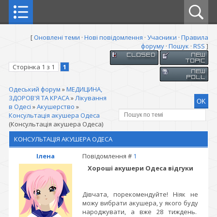
[
Оновлені теми
·
Нові повідомлення
·
Учасники
·
Правила
форуму
·
Пошук
·
RSS
]
Сторінка
1
з
1
1
Одеський форум
»
МЕДИЦИНА,
ЗДОРОВ'Я ТА КРАСА
»
Лікування
в Одесі
»
Акушерство
»
Консультація акушера Одеса
(Консультація акушера Одеса)
КОНСУЛЬТАЦІЯ АКУШЕРА ОДЕСА
Ілена
Повідомлення #
1
Хороші акушери Одеса відгуки
Дівчата, порекомендуйте! Ніяк не
можу вибрати акушера, у якого буду
народжувати, а вже 28 тиждень.