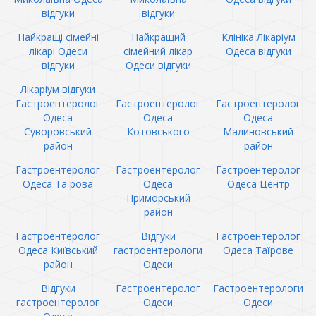
відгуки
відгуки
Найкращі сімейні
Найкращий
Клініка Лікаріум
лікарі Одеси
сімейний лікар
Одеса відгуки
відгуки
Одеси відгуки
Лікаріум відгуки
Гастроентеролог
Гастроентеролог
Гастроентеролог
Одеса
Одеса
Одеса
Суворовський
Котовського
Малиновський
район
район
Гастроентеролог
Гастроентеролог
Гастроентеролог
Одеса Таїрова
Одеса
Одеса Центр
Приморський
район
Гастроентеролог
Відгуки
Гастроентеролог
Одеса Київський
гастроентерологи
Одеса Таїрове
район
Одеси
Відгуки
Гастроентеролог
Гастроентерологи
гастроентеролог
Одеси
Одеси