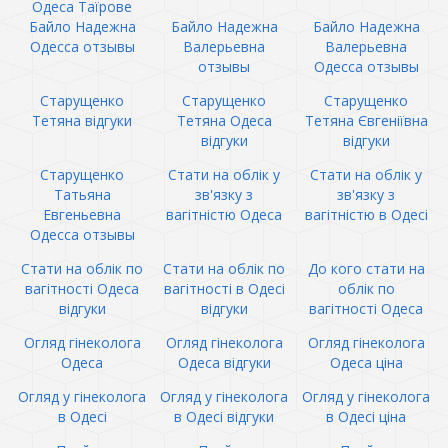
Одеса Таїрове
Байло Надежна
Байло Надежна
Байло Надежна
Одесса отзывы
Валерьевна
Валерьевна
отзывы
Одесса отзывы
Старущенко
Старущенко
Старущенко
Тетяна відгуки
Тетяна Одеса
Тетяна Євгеніївна
відгуки
відгуки
Старущенко
Стати на облік у
Стати на облік у
Татьяна
зв'язку з
зв'язку з
Евгеньевна
вагітністю Одеса
вагітністю в Одесі
Одесса отзывы
Стати на облік по
Стати на облік по
До кого стати на
вагітності Одеса
вагітності в Одесі
облік по
відгуки
відгуки
вагітності Одеса
Огляд гінеколога
Огляд гінеколога
Огляд гінеколога
Одеса
Одеса відгуки
Одеса ціна
Огляд у гінеколога
Огляд у гінеколога
Огляд у гінеколога
в Одесі
в Одесі відгуки
в Одесі ціна