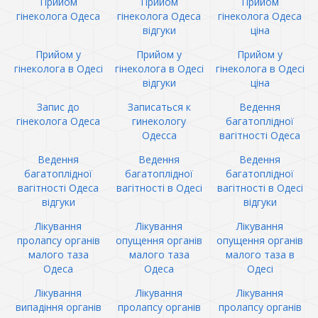
Прийом
Прийом
Прийом
гінеколога Одеса
гінеколога Одеса
гінеколога Одеса
відгуки
ціна
Прийом у
Прийом у
Прийом у
гінеколога в Одесі
гінеколога в Одесі
гінеколога в Одесі
відгуки
ціна
Запис до
Записаться к
Ведення
гінеколога Одеса
гинекологу
багатоплідної
Одесса
вагітності Одеса
Ведення
Ведення
Ведення
багатоплідної
багатоплідної
багатоплідної
вагітності Одеса
вагітності в Одесі
вагітності в Одесі
відгуки
відгуки
Лікування
Лікування
Лікування
пролапсу органів
опущення органів
опущення органів
малого таза
малого таза
малого таза в
Одеса
Одеса
Одесі
Лікування
Лікування
Лікування
випадіння органів
пролапсу органів
пролапсу органів