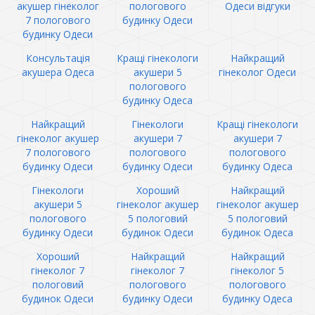
акушер гінеколог
пологового
Одеси відгуки
7 пологового
будинку Одеси
будинку Одеси
Консультація
Кращі гінекологи
Найкращий
акушера Одеса
акушери 5
гінеколог Одеси
пологового
будинку Одеса
Найкращий
Гінекологи
Кращі гінекологи
гінеколог акушер
акушери 7
акушери 7
7 пологового
пологового
пологового
будинку Одеси
будинку Одеси
будинку Одеса
Гінекологи
Хороший
Найкращий
акушери 5
гінеколог акушер
гінеколог акушер
пологового
5 пологовий
5 пологовий
будинку Одеси
будинок Одеси
будинок Одеса
Хороший
Найкращий
Найкращий
гінеколог 7
гінеколог 7
гінеколог 5
пологовий
пологового
пологового
будинок Одеси
будинку Одеси
будинку Одеса