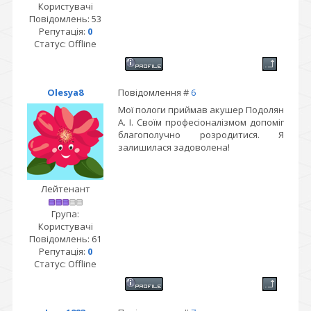
Користувачі
Повідомлень:
53
Репутація:
0
Статус:
Offline
Olesya8
Повідомлення #
6
Мої пологи приймав акушер Подолян
А. І. Своїм професіоналізмом допоміг
благополучно розродитися. Я
залишилася задоволена!
Лейтенант
Група:
Користувачі
Повідомлень:
61
Репутація:
0
Статус:
Offline