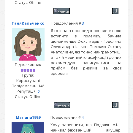
Статус:
Offline
ТаняКальченко
Повідомлення #
3
Я готова з попередньою одеситкою
вступити в полеміку, бачила
щонайменше 2-ох лікарів - Подоляна
Олександра Ілліча і Полюлях Оксану
Анатоліївну, які точно найграмотніші
в такій медичній класифікації і до них
рекомендую записуватися на
Підполковник
прийом без ризиків за своє
здоров'я.
Група:
Користувачі
Повідомлень:
145
Репутація:
0
Статус:
Offline
Mariana1989
Повідомлення #
4
Хочу запевнити, що Подолян А.І. -
найкваліфікованіший акушер.