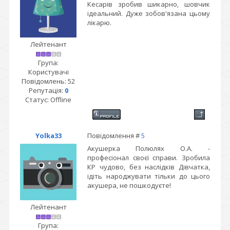
Кесарів зробив шикарно, шовчик
ідеальний. Дуже зобов'язана цьому
лікарю.
Лейтенант
Група:
Користувачі
Повідомлень:
52
Репутація:
0
Статус:
Offline
Yolka33
Повідомлення #
5
Акушерка Полюлях О.А. -
професіонал своєї справи. Зробила
КР чудово, без наслідків Дівчатка,
ідіть народжувати тільки до цього
акушера, не пошкодуєте!
Лейтенант
Група: