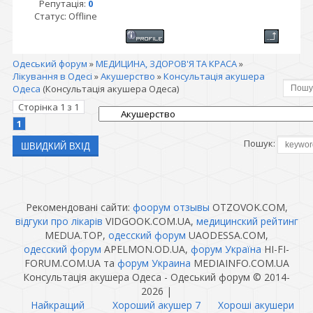
Репутація:
0
Статус:
Offline
Одеський форум
»
МЕДИЦИНА, ЗДОРОВ'Я ТА КРАСА
»
Лікування в Одесі
»
Акушерство
»
Консультація акушера
Одеса
(Консультація акушера Одеса)
Сторінка
1
з
1
1
Пошук:
Рекомендовані сайти:
фоорум отзывы
OTZOVOK.COM,
відгуки про лікарів
VIDGOOK.COM.UA,
медицинский рейтинг
MEDUA.TOP,
одесский форум
UAODESSA.COM,
одесский форум
APELMON.OD.UA,
форум Україна
HI-FI-
FORUM.COM.UA та
форум Украина
MEDIAINFO.COM.UA
Консультація акушера Одеса - Одеський форум © 2014-
2026
|
Найкращий
Хороший акушер 7
Хороші акушери