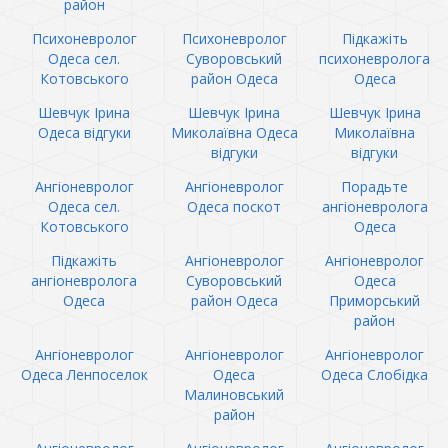
район
Психоневролог
Психоневролог
Підкажіть
Одеса сел.
Суворовський
психоневролога
Котовського
район Одеса
Одеса
Шевчук Ірина
Шевчук Ірина
Шевчук Ірина
Одеса відгуки
Миколаївна Одеса
Миколаївна
відгуки
відгуки
Ангіоневролог
Ангіоневролог
Порадьте
Одеса сел.
Одеса поскот
ангіоневролога
Котовського
Одеса
Підкажіть
Ангіоневролог
Ангіоневролог
ангіоневролога
Суворовський
Одеса
Одеса
район Одеса
Приморський
район
Ангіоневролог
Ангіоневролог
Ангіоневролог
Одеса Ленпоселок
Одеса
Одеса Слобідка
Малиновський
район