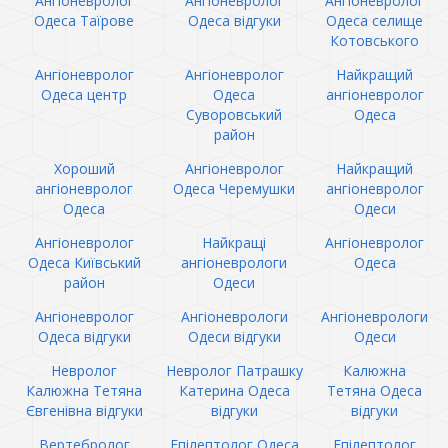
Ангіоневролог
Ангіоневролог
Ангіоневролог
Одеса Таїрове
Одеса відгуки
Одеса селище
Котовського
Ангіоневролог
Ангіоневролог
Найкращий
Одеса центр
Одеса
ангіоневролог
Суворовський
Одеса
район
Хороший
Ангіоневролог
Найкращий
ангіоневролог
Одеса Черемушки
ангіоневролог
Одеса
Одеси
Ангіоневролог
Найкращі
Ангіоневролог
Одеса Київський
ангіоневрологи
Одеса
район
Одеси
Ангіоневролог
Ангіоневрологи
Ангіоневрологи
Одеса відгуки
Одеси відгуки
Одеси
Невролог
Невролог Патрашку
Калюжна
Калюжна Тетяна
Катерина Одеса
Тетяна Одеса
Євгенівна відгуки
відгуки
відгуки
Вертебролог
Епілептолог Одеса
Епілептолог