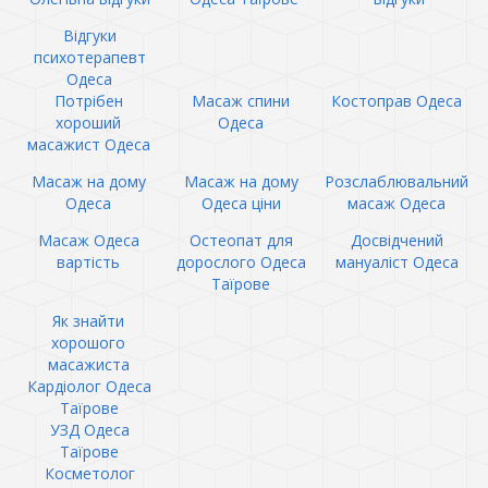
Відгуки
психотерапевт
Одеса
Потрібен
Масаж спини
Костоправ Одеса
хороший
Одеса
масажист Одеса
Масаж на дому
Масаж на дому
Розслаблювальний
Одеса
Одеса ціни
масаж Одеса
Масаж Одеса
Остеопат для
Досвідчений
вартість
дорослого Одеса
мануаліст Одеса
Таїрове
Як знайти
хорошого
масажиста
Кардіолог Одеса
Таїрове
УЗД Одеса
Таїрове
Косметолог