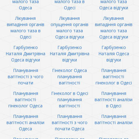
малого таза
малого таза в
малого таза
Одеса
Одесі
Одеса відгуки
Лікування
Лікування
Лікування
випадіння органів
опущення органів
випадіння органів
малого таза в
малого таза
малого таза
Одесі
Одеса відгуки
Одеса відгуки
Гарбузенко
Гарбузенко
Гарбузенко
Наталія Дмитрівна
Наталія Дмитрівна
Наталія Одеса
Одеса відгуки
відгуки
відгуки
Планування
Гінеколог Одеса
Планування
вагітності з чого
планування
вагітності
почати
вагітності
гінеколог в Одесі
Планування
Гінеколог в Одесі
Планування
вагітності
планування
вагітності аналізи
гінеколог Одеса
вагітності
в Одесі
Планування
Планування
Планування
вагітності аналізи
вагітності з чого
вагітності аналізи
Одеса
почати Одеса