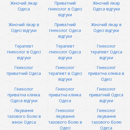
Жіночий лікар
Приватний
Жіночий лікар
Одеса
гінеколог в Одесі
Одеса відгуки
відгуки
Жіночий лікар в
Приватний
Жіночий лікар в
Одесі відгуки
гінеколог Одеса
Одесі відгуки
відгуки
Терапевт
Терапевт
Гінеколог
гінеколог в Одесі
гінеколог Одеса
терапевт Одеса
відгуки
відгуки
відгуки
Гінеколог
Гінеколог
Гінеколог
приватний Одеса
терапевт в Одесі
приватна клініка в
відгуки
Одесі
Гінеколог
Гінеколог
Гінеколог
приватна клініка
приватна клініка
приватний Одеса
Одеса відгуки
Одеса
відгуки
Лікування
Гінеколог
Гінеколог
тазового болю в
лікування
лікування
жінок Одеса
тазового болю в
тазового болю
Одесі
Одеса