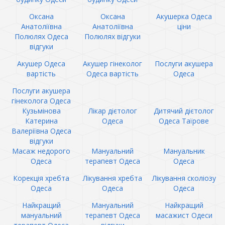
Оксана
Оксана
Акушерка Одеса
Анатоліївна
Анатоліївна
ціни
Полюлях Одеса
Полюлях відгуки
відгуки
Акушер Одеса
Акушер гінеколог
Послуги акушера
вартість
Одеса вартість
Одеса
Послуги акушера
гінеколога Одеса
Кузьмінова
Лікар дієтолог
Дитячий дієтолог
Катерина
Одеса
Одеса Таїрове
Валеріївна Одеса
відгуки
Масаж недорого
Мануальний
Мануальник
Одеса
терапевт Одеса
Одеса
Корекція хребта
Лікування хребта
Лікування сколіозу
Одеса
Одеса
Одеса
Найкращий
Мануальний
Найкращий
мануальний
терапевт Одеса
масажист Одеси