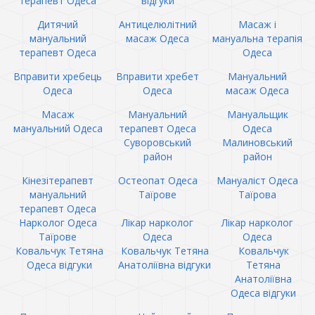
терапевт Одеса
відгуки
Дитячий
Антицелюлітний
Масаж і
мануальний
масаж Одеса
мануальна терапія
терапевт Одеса
Одеса
Вправити хребець
Вправити хребет
Мануальний
Одеса
Одеса
масаж Одеса
Масаж
Мануальний
Мануальщик
мануальний Одеса
терапевт Одеса
Одеса
Суворовський
Малиновський
район
район
Кінезітерапевт
Остеопат Одеса
Мануаліст Одеса
мануальний
Таїрове
Таїрова
терапевт Одеса
Нарколог Одеса
Лікар нарколог
Лікар нарколог
Таїрове
Одеса
Одеса
Ковальчук Тетяна
Ковальчук Тетяна
Ковальчук
Одеса відгуки
Анатоліївна відгуки
Тетяна
Анатоліївна
Одеса відгуки