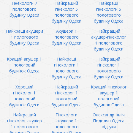
Гінекологи 7
Найкращий
Найкращі
пологового
гінеколог 5
гінекологи 5
будинку Одеси
пологового
пологового
будинку Одеси
будинку Одеса
Найкращі акушери
Акушери 1
Найкращий
1 пологового
пологового
акушер-гінеколог
будинку Одеса
будинку Одеси
1 пологового
будинку Одеси
Кращий акушер 1
Найкращі
Найкращий
пологовий
гінекологи 1
гінеколог 1
будинок Одеса
пологового
пологового
будинку Одеса
будинку Одеси
Хороший
Найкращий
Кращий гінеколог
гінеколог 1
гінеколог 1
акушер 1
пологовий
пологовий
пологовий
будинок Одеси
будинок Одеса
будинок Одеса
Найкращий
Гінекологи
Олександр Ілліч
гінеколог акушер
акушери 1
Подолян Одеса
1 пологового
пологового
відгуки
будинку Одеси
будинку Одеси