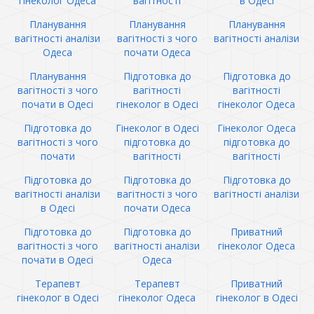
гінеколог Одеса
вагітності
в Одесі
Планування
Планування
Планування
вагітності аналізи
вагітності з чого
вагітності аналізи
Одеса
почати Одеса
Планування
Підготовка до
Підготовка до
вагітності з чого
вагітності
вагітності
почати в Одесі
гінеколог в Одесі
гінеколог Одеса
Підготовка до
Гінеколог в Одесі
Гінеколог Одеса
вагітності з чого
підготовка до
підготовка до
почати
вагітності
вагітності
Підготовка до
Підготовка до
Підготовка до
вагітності аналізи
вагітності з чого
вагітності аналізи
в Одесі
почати Одеса
Підготовка до
Підготовка до
Приватний
вагітності з чого
вагітності аналізи
гінеколог Одеса
почати в Одесі
Одеса
Терапевт
Терапевт
Приватний
гінеколог в Одесі
гінеколог Одеса
гінеколог в Одесі