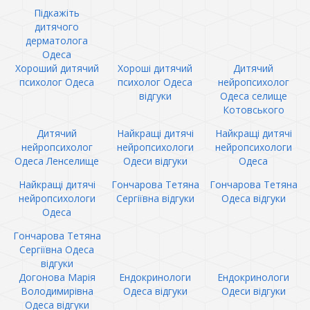
Підкажіть
дитячого
дерматолога
Одеса
Хороший дитячий
Хороші дитячий
Дитячий
психолог Одеса
психолог Одеса
нейропсихолог
відгуки
Одеса селище
Котовського
Дитячий
Найкращі дитячі
Найкращі дитячі
нейропсихолог
нейропсихологи
нейропсихологи
Одеса Ленселище
Одеси відгуки
Одеса
Найкращі дитячі
Гончарова Тетяна
Гончарова Тетяна
нейропсихологи
Сергіївна відгуки
Одеса відгуки
Одеса
Гончарова Тетяна
Сергіївна Одеса
відгуки
Догонова Марія
Ендокринологи
Ендокринологи
Володимирівна
Одеса відгуки
Одеси відгуки
Одеса відгуки