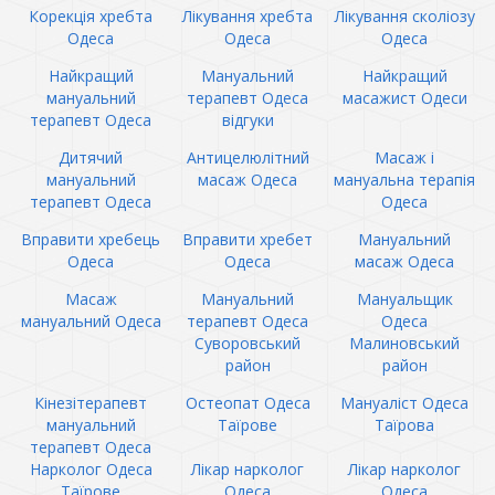
Корекція хребта
Лікування хребта
Лікування сколіозу
Одеса
Одеса
Одеса
Найкращий
Мануальний
Найкращий
мануальний
терапевт Одеса
масажист Одеси
терапевт Одеса
відгуки
Дитячий
Антицелюлітний
Масаж і
мануальний
масаж Одеса
мануальна терапія
терапевт Одеса
Одеса
Вправити хребець
Вправити хребет
Мануальний
Одеса
Одеса
масаж Одеса
Масаж
Мануальний
Мануальщик
мануальний Одеса
терапевт Одеса
Одеса
Суворовський
Малиновський
район
район
Кінезітерапевт
Остеопат Одеса
Мануаліст Одеса
мануальний
Таїрове
Таїрова
терапевт Одеса
Нарколог Одеса
Лікар нарколог
Лікар нарколог
Таїрове
Одеса
Одеса