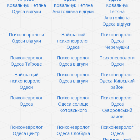
Ковальчук Тетяна
Ковальчук Тетяна
Ковальчук
Одеса відгуки
Анатоліївна відгуки
Тетяна
Анатоліївна
Одеса відгуки
Психоневрологи
Найкращий
Психоневролог
Одеси відгуки
психоневролог
Одеса
Одеса
Черемушки
Психоневролог
Психоневролог
Психоневрологи
Одеса Таїрове
Одеса відгуки
Одеси
Найкращий
Психоневролог
Психоневролог
психоневролог
Одеса відгуки
Одеса Київський
Одеси
район
Психоневролог
Психоневролог
Психоневролог
Одеса
Одеса селище
Одеса
Котовського
Суворовський
район
Психоневролог
Психоневролог
Психоневролог
Одеса центр
Одеса Слобідка
Одеса
Приморський