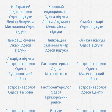
Найкращий
Хороший
ендокринолог
ендокринолог
Одеса відгуки
Одеса відгуки
Левіна Людмила
Левіна Людмила
Сімейні лікарі
Миколаївна Одеса
Миколаївна
Одеса відгуки
відгуки
відгуки
Найкращі сімейні
Найкращий
Клініка Лікаріум
лікарі Одеси
сімейний лікар
Одеса відгуки
відгуки
Одеси відгуки
Лікаріум відгуки
Гастроентеролог
Гастроентеролог
Гастроентеролог
Одеса
Одеса
Одеса
Суворовський
Котовського
Малиновський
район
район
Гастроентеролог
Гастроентеролог
Гастроентеролог
Одеса Таїрова
Одеса
Одеса Центр
Приморський
район
Гастроентеролог
Відгуки
Гастроентеролог