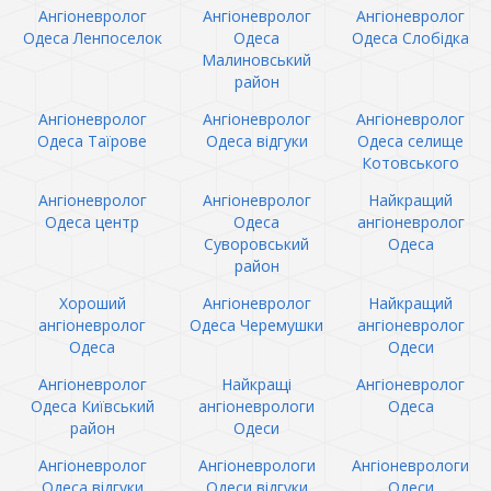
Ангіоневролог
Ангіоневролог
Ангіоневролог
Одеса Ленпоселок
Одеса
Одеса Слобідка
Малиновський
район
Ангіоневролог
Ангіоневролог
Ангіоневролог
Одеса Таїрове
Одеса відгуки
Одеса селище
Котовського
Ангіоневролог
Ангіоневролог
Найкращий
Одеса центр
Одеса
ангіоневролог
Суворовський
Одеса
район
Хороший
Ангіоневролог
Найкращий
ангіоневролог
Одеса Черемушки
ангіоневролог
Одеса
Одеси
Ангіоневролог
Найкращі
Ангіоневролог
Одеса Київський
ангіоневрологи
Одеса
район
Одеси
Ангіоневролог
Ангіоневрологи
Ангіоневрологи
Одеса відгуки
Одеси відгуки
Одеси