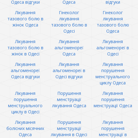
Одеса відгуки
Одеса
відгуки
Лікування
Гінеколог
Гінеколог
тазового болю в
лікування
лікування
жінок Одеса
тазового болю в
тазового болю
Одесі
Одеса
Лікування
Лікування
Лікування
тазового болю в
альгоменореї
альгоменореї в
жінок в Одесі
Одеса
Одесі
Лікування
Лікування
Лікування
альгоменореї
альгоменореї в
порушення
Одеса відгуки
Одесі відгуки
менструального
циклу Одеса
Лікування
Порушення
Лікування
порушення
менструації
порушення
менструального
лікування Одеса
менструації Одеса
циклу в Одесі
Лікування
Порушення
Лікування
болісних місячних
менструації
порушення
Одеса
лікування в Одесі
менструації в