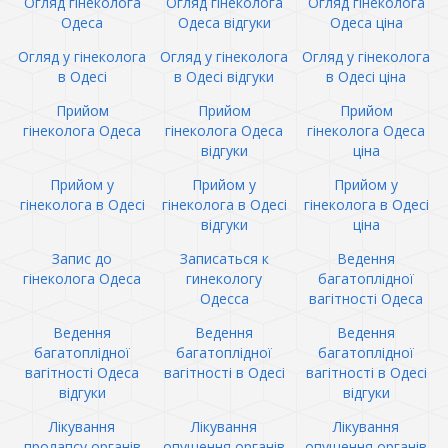
Огляд гінеколога
Огляд гінеколога
Огляд гінеколога
Одеса
Одеса відгуки
Одеса ціна
Огляд у гінеколога
Огляд у гінеколога
Огляд у гінеколога
в Одесі
в Одесі відгуки
в Одесі ціна
Прийом
Прийом
Прийом
гінеколога Одеса
гінеколога Одеса
гінеколога Одеса
відгуки
ціна
Прийом у
Прийом у
Прийом у
гінеколога в Одесі
гінеколога в Одесі
гінеколога в Одесі
відгуки
ціна
Запис до
Записаться к
Ведення
гінеколога Одеса
гинекологу
багатоплідної
Одесса
вагітності Одеса
Ведення
Ведення
Ведення
багатоплідної
багатоплідної
багатоплідної
вагітності Одеса
вагітності в Одесі
вагітності в Одесі
відгуки
відгуки
Лікування
Лікування
Лікування
пролапсу органів
опущення органів
опущення органів