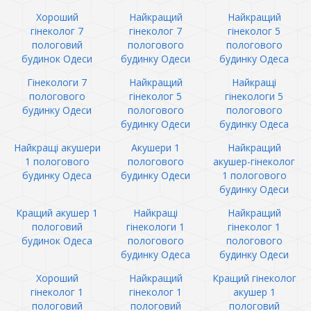
Хороший
Найкращий
Найкращий
гінеколог 7
гінеколог 7
гінеколог 5
пологовий
пологового
пологового
будинок Одеси
будинку Одеси
будинку Одеса
Гінекологи 7
Найкращий
Найкращі
пологового
гінеколог 5
гінекологи 5
будинку Одеси
пологового
пологового
будинку Одеси
будинку Одеса
Найкращі акушери
Акушери 1
Найкращий
1 пологового
пологового
акушер-гінеколог
будинку Одеса
будинку Одеси
1 пологового
будинку Одеси
Кращий акушер 1
Найкращі
Найкращий
пологовий
гінекологи 1
гінеколог 1
будинок Одеса
пологового
пологового
будинку Одеса
будинку Одеси
Хороший
Найкращий
Кращий гінеколог
гінеколог 1
гінеколог 1
акушер 1
пологовий
пологовий
пологовий