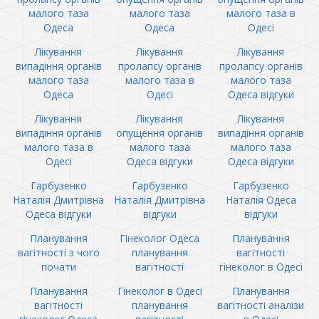
малого таза
малого таза
малого таза в
Одеса
Одеса
Одесі
Лікування
Лікування
Лікування
випадіння органів
пролапсу органів
пролапсу органів
малого таза
малого таза в
малого таза
Одеса
Одесі
Одеса відгуки
Лікування
Лікування
Лікування
випадіння органів
опущення органів
випадіння органів
малого таза в
малого таза
малого таза
Одесі
Одеса відгуки
Одеса відгуки
Гарбузенко
Гарбузенко
Гарбузенко
Наталія Дмитрівна
Наталія Дмитрівна
Наталія Одеса
Одеса відгуки
відгуки
відгуки
Планування
Гінеколог Одеса
Планування
вагітності з чого
планування
вагітності
почати
вагітності
гінеколог в Одесі
Планування
Гінеколог в Одесі
Планування
вагітності
планування
вагітності аналізи