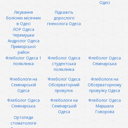
Одесі
Лікування
Підкажіть
болісних місячних
дорослого
в Одесі
гінеколога Одеса
ЛОР Одеса
Черемушки
Андролог Одеса
Приморської
район
Флеболог Одеса 1
Флеболог Одеса
Флеболог Одеса
поліклініка
студентська
Семінарська
поліклініка
Флебологи на
Флеболог Одеса
Флебологи на
Семінарській
Обсерваторний
Обсерваторному
Одеса
провулок
провулку Одеса
Флеболог Одеса
Флебологи на
Флеболог Одеса
Семінарська
Семінарській
Маршала
Одеса
Говорова
Ортопеди
стоматологи