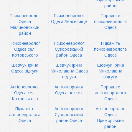
район
Психоневролог
Психоневролог
Порадьте
Одеса
Одеса Ленселище
психоневролога
Малиновський
Одеса
район
Психоневролог
Психоневролог
Підкажіть
Одеса сел.
Суворовський
психоневролога
Котовського
район Одеса
Одеса
Шевчук Ірина
Шевчук Ірина
Шевчук Ірина
Одеса відгуки
Миколаївна Одеса
Миколаївна
відгуки
відгуки
Ангіоневролог
Ангіоневролог
Порадьте
Одеса сел.
Одеса поскот
ангіоневролога
Котовського
Одеса
Підкажіть
Ангіоневролог
Ангіоневролог
ангіоневролога
Суворовський
Одеса
Одеса
район Одеса
Приморський
район