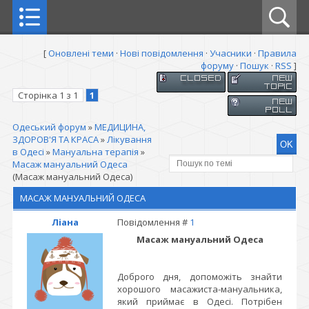
[
Оновлені теми
·
Нові повідомлення
·
Учасники
·
Правила
форуму
·
Пошук
·
RSS
]
Сторінка
1
з
1
1
Одеський форум
»
МЕДИЦИНА,
ЗДОРОВ'Я ТА КРАСА
»
Лікування
в Одесі
»
Мануальна терапія
»
Масаж мануальний Одеса
(Масаж мануальний Одеса)
МАСАЖ МАНУАЛЬНИЙ ОДЕСА
Ліана
Повідомлення #
1
Масаж мануальний Одеса
Доброго дня, допоможіть знайти
хорошого масажиста-мануальника,
який приймає в Одесі. Потрібен