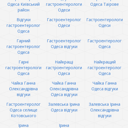
Одеса Київський
гастроентерологи
Одеса Таїрове
район
Одеси
Відгуки
Гастроентеролог
Гастроентерологи
гастроентеролог
Одеси
Одеси
Одеса
Гарний
Гастроентеролог
Гастроентеролог
гастроентеролог
Одеса відгуки
Одеса
Одеса
Гарні
Найкращі
Найкращий
гастроентерологи
гастроентерологи
гастроентеролог
Одеса
Одеса
Одеса
Чайка Ганна
Чайка Ганна
Чайка Ганна
Олександрівна
Олександрівна
Одеса відгуки
відгуки
Одеса відгуки
Гастроентеролог
Залевська Ірина
Залевська Ірина
Одеса селище
Одеса відгуки
Олександрівна
Котовського
відгуки
Ірина
Ірина