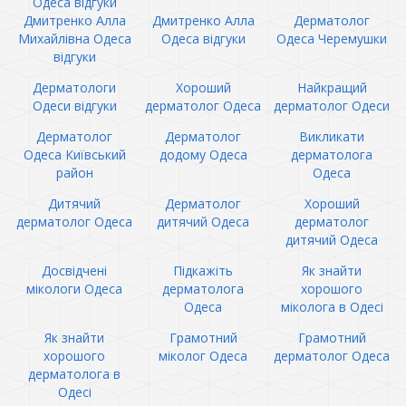
Одеса відгуки
Дмитренко Алла
Дмитренко Алла
Дерматолог
Михайлівна Одеса
Одеса відгуки
Одеса Черемушки
відгуки
Дерматологи
Хороший
Найкращий
Одеси відгуки
дерматолог Одеса
дерматолог Одеси
Дерматолог
Дерматолог
Викликати
Одеса Київський
додому Одеса
дерматолога
район
Одеса
Дитячий
Дерматолог
Хороший
дерматолог Одеса
дитячий Одеса
дерматолог
дитячий Одеса
Досвідчені
Підкажіть
Як знайти
мікологи Одеса
дерматолога
хорошого
Одеса
міколога в Одесі
Як знайти
Грамотний
Грамотний
хорошого
міколог Одеса
дерматолог Одеса
дерматолога в
Одесі