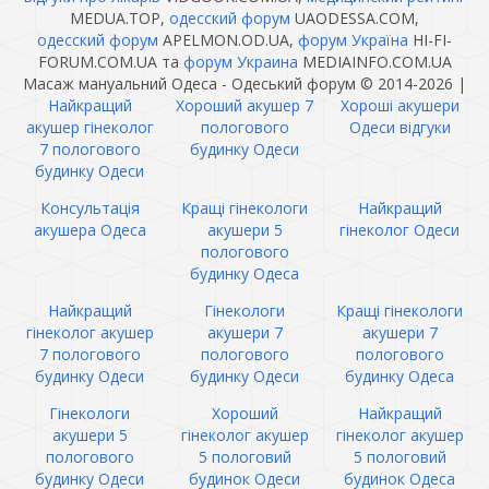
MEDUA.TOP,
одесский форум
UAODESSA.COM,
одесский форум
APELMON.OD.UA,
форум Україна
HI-FI-
FORUM.COM.UA та
форум Украина
MEDIAINFO.COM.UA
Масаж мануальний Одеса - Одеський форум © 2014-2026
|
Найкращий
Хороший акушер 7
Хороші акушери
акушер гінеколог
пологового
Одеси відгуки
7 пологового
будинку Одеси
будинку Одеси
Консультація
Кращі гінекологи
Найкращий
акушера Одеса
акушери 5
гінеколог Одеси
пологового
будинку Одеса
Найкращий
Гінекологи
Кращі гінекологи
гінеколог акушер
акушери 7
акушери 7
7 пологового
пологового
пологового
будинку Одеси
будинку Одеси
будинку Одеса
Гінекологи
Хороший
Найкращий
акушери 5
гінеколог акушер
гінеколог акушер
пологового
5 пологовий
5 пологовий
будинку Одеси
будинок Одеси
будинок Одеса