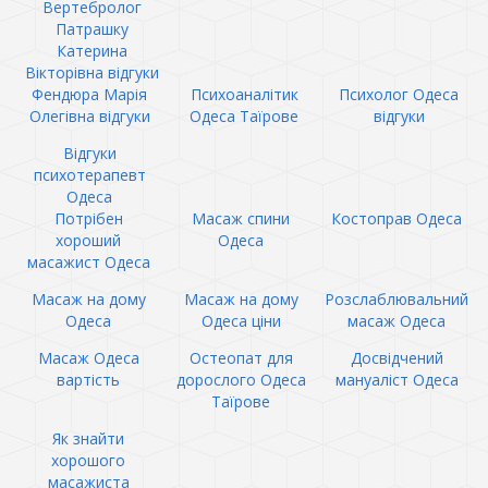
Вертебролог
Патрашку
Катерина
Вікторівна відгуки
Фендюра Марія
Психоаналітик
Психолог Одеса
Олегівна відгуки
Одеса Таїрове
відгуки
Відгуки
психотерапевт
Одеса
Потрібен
Масаж спини
Костоправ Одеса
хороший
Одеса
масажист Одеса
Масаж на дому
Масаж на дому
Розслаблювальний
Одеса
Одеса ціни
масаж Одеса
Масаж Одеса
Остеопат для
Досвідчений
вартість
дорослого Одеса
мануаліст Одеса
Таїрове
Як знайти
хорошого
масажиста