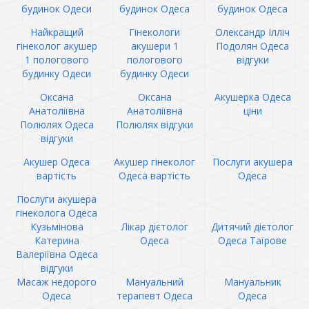
будинок Одеси
будинок Одеса
будинок Одеса
Найкращий
Гінекологи
Олександр Ілліч
гінеколог акушер
акушери 1
Подолян Одеса
1 пологового
пологового
відгуки
будинку Одеси
будинку Одеси
Оксана
Оксана
Акушерка Одеса
Анатоліївна
Анатоліївна
ціни
Полюлях Одеса
Полюлях відгуки
відгуки
Акушер Одеса
Акушер гінеколог
Послуги акушера
вартість
Одеса вартість
Одеса
Послуги акушера
гінеколога Одеса
Кузьмінова
Лікар дієтолог
Дитячий дієтолог
Катерина
Одеса
Одеса Таїрове
Валеріївна Одеса
відгуки
Масаж недорого
Мануальний
Мануальник
Одеса
терапевт Одеса
Одеса