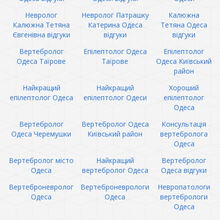
Невролог
Невролог Патрашку
Калюжна
Калюжна Тетяна
Катерина Одеса
Тетяна Одеса
Євгенівна відгуки
відгуки
відгуки
Вертебролог
Епілептолог Одеса
Епілептолог
Одеса Таїрове
Таїрове
Одеса Київський
район
Найкращий
Найкращий
Хороший
епілептолог Одеса
епілептолог Одеси
епілептолог
Одеса
Вертебролог
Вертебролог Одеса
Консультація
Одеса Черемушки
Київський район
вертебролога
Одеса
Вертебролог місто
Найкращий
Вертебролог
Одеса
вертебролог Одеса
Одеса відгуки
Вертеброневролог
Вертеброневрологи
Невропатологи
Одеса
Одеса
вертебрологи
Одеса