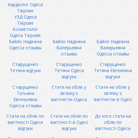
Кардіолог Одеса
Таїрове
УЗД Одеса
Таїрове
Косметолог
Одеса Таїрове
Байло Надежна
Байло Надежна
Байло Надежна
Одесса отзывы
Валерьевна
Валерьевна
отзывы
Одесса отзывы
Старущенко
Старущенко
Старущенко
Тетяна відгуки
Тетяна Одеса
Тетяна Євгеніївна
відгуки
відгуки
Старущенко
Стати на облік у
Стати на облік у
Татьяна
зв'язку з
зв'язку з
Евгеньевна
вагітністю Одеса
вагітністю в Одесі
Одесса отзывы
Стати на облік по
Стати на облік по
До кого стати на
вагітності Одеса
вагітності в Одесі
облік по
відгуки
відгуки
вагітності Одеса