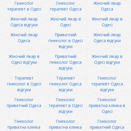
Гінеколог
Гінеколог
Жіночий лікар
терапевт в Одесі
терапевт Одеса
Одеса
Жіночий лікар
Жіночий лікар в
Жіночий лікар в
Одеса відгуки
Одесі
Одесі
Жіночий лікар
Приватний
Жіночий лікар
Одеса
гінеколог в Одесі
Одеса відгуки
відгуки
Жіночий лікар в
Приватний
Жіночий лікар в
Одесі відгуки
гінеколог Одеса
Одесі відгуки
відгуки
Терапевт
Терапевт
Гінеколог
гінеколог в Одесі
гінеколог Одеса
терапевт Одеса
відгуки
відгуки
відгуки
Гінеколог
Гінеколог
Гінеколог
приватний Одеса
терапевт в Одесі
приватна клініка в
відгуки
Одесі
Гінеколог
Гінеколог
Гінеколог
приватна клініка
приватна клініка
приватний Одеса