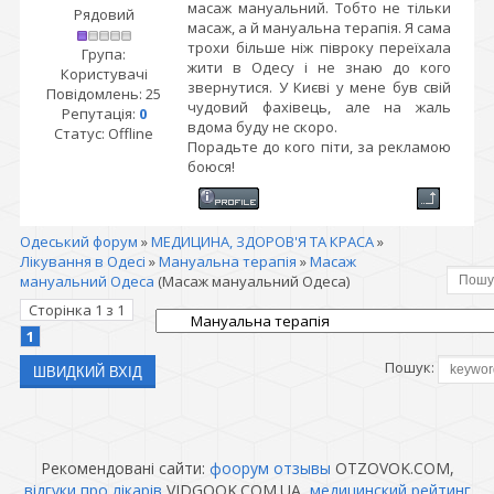
масаж мануальний. Тобто не тільки
Рядовий
масаж, а й мануальна терапія. Я сама
трохи більше ніж півроку переїхала
Група:
жити в Одесу і не знаю до кого
Користувачі
звернутися. У Києві у мене був свій
Повідомлень:
25
чудовий фахівець, але на жаль
Репутація:
0
вдома буду не скоро.
Статус:
Offline
Порадьте до кого піти, за рекламою
боюся!
Одеський форум
»
МЕДИЦИНА, ЗДОРОВ'Я ТА КРАСА
»
Лікування в Одесі
»
Мануальна терапія
»
Масаж
мануальний Одеса
(Масаж мануальний Одеса)
Сторінка
1
з
1
1
Пошук:
Рекомендовані сайти:
фоорум отзывы
OTZOVOK.COM,
відгуки про лікарів
VIDGOOK.COM.UA,
медицинский рейтинг