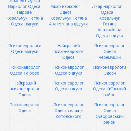
терапевт Одеса
Нарколог Одеса
Лікар нарколог
Лікар нарколог
Таїрове
Одеса
Одеса
Ковальчук Тетяна
Ковальчук Тетяна
Ковальчук
Одеса відгуки
Анатоліївна відгуки
Тетяна
Анатоліївна
Одеса відгуки
Психоневрологи
Найкращий
Психоневролог
Одеси відгуки
психоневролог
Одеса
Одеса
Черемушки
Психоневролог
Психоневролог
Психоневрологи
Одеса Таїрове
Одеса відгуки
Одеси
Найкращий
Психоневролог
Психоневролог
психоневролог
Одеса відгуки
Одеса Київський
Одеси
район
Психоневролог
Психоневролог
Психоневролог
Одеса
Одеса селище
Одеса
Котовського
Суворовський
район