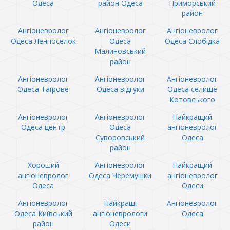
Одеса
район Одеса
Приморський
район
Ангіоневролог
Ангіоневролог
Ангіоневролог
Одеса Ленпоселок
Одеса
Одеса Слобідка
Малиновський
район
Ангіоневролог
Ангіоневролог
Ангіоневролог
Одеса Таїрове
Одеса відгуки
Одеса селище
Котовського
Ангіоневролог
Ангіоневролог
Найкращий
Одеса центр
Одеса
ангіоневролог
Суворовський
Одеса
район
Хороший
Ангіоневролог
Найкращий
ангіоневролог
Одеса Черемушки
ангіоневролог
Одеса
Одеси
Ангіоневролог
Найкращі
Ангіоневролог
Одеса Київський
ангіоневрологи
Одеса
район
Одеси