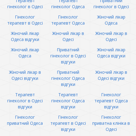
Терапевт
Терапевт
Приватний
гінеколог в Одесі
гінеколог Одеса
гінеколог в Одесі
Гінеколог
Гінеколог
Жіночий лікар
терапевт в Одесі
терапевт Одеса
Одеса
Жіночий лікар
Жіночий лікар в
Жіночий лікар в
Одеса відгуки
Одесі
Одесі
Жіночий лікар
Приватний
Жіночий лікар
Одеса
гінеколог в Одесі
Одеса відгуки
відгуки
Жіночий лікар в
Приватний
Жіночий лікар в
Одесі відгуки
гінеколог Одеса
Одесі відгуки
відгуки
Терапевт
Терапевт
Гінеколог
гінеколог в Одесі
гінеколог Одеса
терапевт Одеса
відгуки
відгуки
відгуки
Гінеколог
Гінеколог
Гінеколог
приватний Одеса
терапевт в Одесі
приватна клініка в
відгуки
Одесі