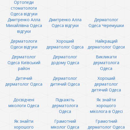
Ортопеди
стоматологи
Одеса відгуки
Дмитренко Алла
Дмитренко Алла
Дерматолог
Михайлівна Одеса
Одеса відгуки
Одеса Черемушки
відгуки
Дерматологи
Хороший
Найкращий
Одеси відгуки
дерматолог Одеса
дерматолог Одеси
Дерматолог
Дерматолог
Викликати
Одеса Київський
додому Одеса
дерматолога
район
Одеса
Дитячий
Дерматолог
Хороший
дерматолог Одеса
дитячий Одеса
дерматолог
дитячий Одеса
Досвідчені
Підкажіть
Як знайти
мікологи Одеса
дерматолога
хорошого
Одеса
міколога в Одесі
Як знайти
Грамотний
Грамотний
хорошого
міколог Одеса
дерматолог Одеса