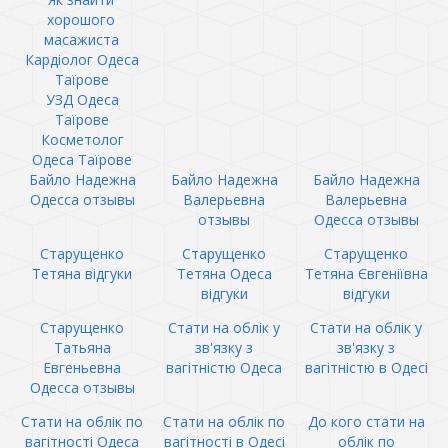
хорошого
масажиста
Кардіолог Одеса
Таїрове
УЗД Одеса
Таїрове
Косметолог
Одеса Таїрове
Байло Надежна
Байло Надежна
Байло Надежна
Одесса отзывы
Валерьевна
Валерьевна
отзывы
Одесса отзывы
Старущенко
Старущенко
Старущенко
Тетяна відгуки
Тетяна Одеса
Тетяна Євгеніївна
відгуки
відгуки
Старущенко
Стати на облік у
Стати на облік у
Татьяна
зв'язку з
зв'язку з
Евгеньевна
вагітністю Одеса
вагітністю в Одесі
Одесса отзывы
Стати на облік по
Стати на облік по
До кого стати на
вагітності Одеса
вагітності в Одесі
облік по