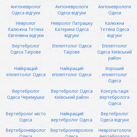
Ангіоневролог
Ангіоневрологи
Ангіоневрологи
Одеса відгуки
Одеси відгуки
Одеси
Невролог
Невролог Патрашку
Калюжна
Калюжна Тетяна
Катерина Одеса
Тетяна Одеса
Євгенівна відгуки
відгуки
відгуки
Вертебролог
Епілептолог Одеса
Епілептолог
Одеса Таїрове
Таїрове
Одеса Київський
район
Найкращий
Найкращий
Хороший
епілептолог Одеса
епілептолог Одеси
епілептолог
Одеса
Вертебролог
Вертебролог Одеса
Консультація
Одеса Черемушки
Київський район
вертебролога
Одеса
Вертебролог місто
Найкращий
Вертебролог
Одеса
вертебролог Одеса
Одеса відгуки
Вертеброневролог
Вертеброневрологи
Невропатологи
Одеса
Одеса
вертебрологи