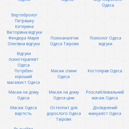
Одеса
Вертебролог
Патрашку
Катерина
Вікторівна відгуки
Фендюра Марія
Психоаналітик
Психолог Одеса
Олегівна відгуки
Одеса Таїрове
відгуки
Відгуки
психотерапевт
Одеса
Потрібен
Масаж спини
Костоправ Одеса
хороший
Одеса
масажист Одеса
Масаж на дому
Масаж на дому
Розслаблювальний
Одеса
Одеса ціни
масаж Одеса
Масаж Одеса
Остеопат для
Досвідчений
вартість
дорослого Одеса
мануаліст Одеса
Таїрове
Як знайти