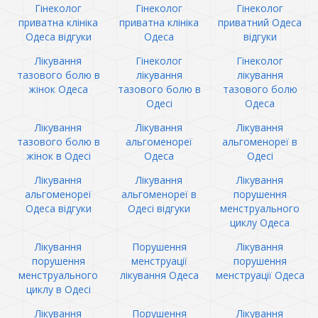
Гінеколог
Гінеколог
Гінеколог
приватна клініка
приватна клініка
приватний Одеса
Одеса відгуки
Одеса
відгуки
Лікування
Гінеколог
Гінеколог
тазового болю в
лікування
лікування
жінок Одеса
тазового болю в
тазового болю
Одесі
Одеса
Лікування
Лікування
Лікування
тазового болю в
альгоменореї
альгоменореї в
жінок в Одесі
Одеса
Одесі
Лікування
Лікування
Лікування
альгоменореї
альгоменореї в
порушення
Одеса відгуки
Одесі відгуки
менструального
циклу Одеса
Лікування
Порушення
Лікування
порушення
менструації
порушення
менструального
лікування Одеса
менструації Одеса
циклу в Одесі
Лікування
Порушення
Лікування