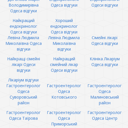
Володимирівна
Одеса відгуки
Одеси відгуки
Одеса відгуки
Найкращий
Хороший
ендокринолог
ендокринолог
Одеса відгуки
Одеса відгуки
Левіна Людмила
Левіна Людмила
Сімейні лікарі
Миколаївна Одеса
Миколаївна
Одеса відгуки
відгуки
відгуки
Найкращі сімейні
Найкращий
Клініка Лікаріум
лікарі Одеси
сімейний лікар
Одеса відгуки
відгуки
Одеси відгуки
Лікаріум відгуки
Гастроентеролог
Гастроентеролог
Гастроентеролог
Одеса
Одеса
Одеса
Суворовський
Котовського
Малиновський
район
район
Гастроентеролог
Гастроентеролог
Гастроентеролог
Одеса Таїрова
Одеса
Одеса Центр
Приморський