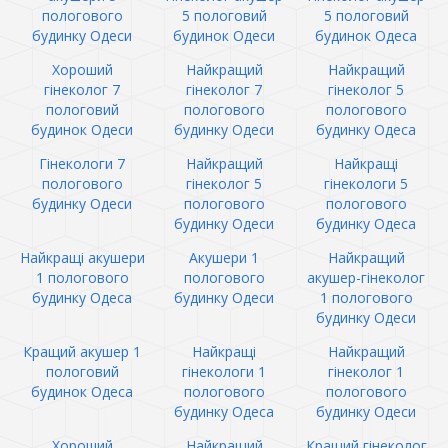
пологового
5 пологовий
5 пологовий
будинку Одеси
будинок Одеси
будинок Одеса
Хороший
Найкращий
Найкращий
гінеколог 7
гінеколог 7
гінеколог 5
пологовий
пологового
пологового
будинок Одеси
будинку Одеси
будинку Одеса
Гінекологи 7
Найкращий
Найкращі
пологового
гінеколог 5
гінекологи 5
будинку Одеси
пологового
пологового
будинку Одеси
будинку Одеса
Найкращі акушери
Акушери 1
Найкращий
1 пологового
пологового
акушер-гінеколог
будинку Одеса
будинку Одеси
1 пологового
будинку Одеси
Кращий акушер 1
Найкращі
Найкращий
пологовий
гінекологи 1
гінеколог 1
будинок Одеса
пологового
пологового
будинку Одеса
будинку Одеси
Хороший
Найкращий
Кращий гінеколог