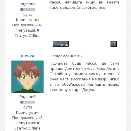
ласка, напишіть якщо ви знаєте
Рядовий
такого лікаря. Спасибі велике.
Група:
Користувачі
Повідомлень:
41
Репутація:
0
Статус:
Offline
Вітька
Повідомлення #
2
Підкажіть будь ласка, де саме
працює Дмитренко Алла Михайлівна.
Потрібна допомога моєму синові. У
сина часті висипання на шкірі. Якщо
є, то обов'язково напишіть номер
телефону лікаря. Дякую.
Рядовий
Група:
Користувачі
Повідомлень:
45
Репутація:
0
Статус:
Offline