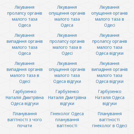
Лікування
Лікування
Лікування
пролапсу органів
опущення органів
опущення органів
малого таза
малого таза
малого таза в
Одеса
Одеса
Одесі
Лікування
Лікування
Лікування
випадіння органів
пролапсу органів
пролапсу органів
малого таза
малого таза в
малого таза
Одеса
Одесі
Одеса відгуки
Лікування
Лікування
Лікування
випадіння органів
опущення органів
випадіння органів
малого таза в
малого таза
малого таза
Одесі
Одеса відгуки
Одеса відгуки
Гарбузенко
Гарбузенко
Гарбузенко
Наталія Дмитрівна
Наталія Дмитрівна
Наталія Одеса
Одеса відгуки
відгуки
відгуки
Планування
Гінеколог Одеса
Планування
вагітності з чого
планування
вагітності
почати
вагітності
гінеколог в Одесі