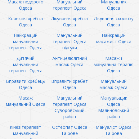
Масаж недорого
Мануальний
Мануальник
Одеса
терапевт Одеса
Одеса
Корекція хребта
Лікування хребта
Лікування сколіозу
Одеса
Одеса
Одеса
Найкращий
Мануальний
Найкращий
мануальний
терапевт Одеса
масажист Одеси
терапевт Одеса
відгуки
Дитячий
Антицелюлітний
Масаж і
мануальний
масаж Одеса
мануальна терапія
терапевт Одеса
Одеса
Вправити хребець
Вправити хребет
Мануальний
Одеса
Одеса
масаж Одеса
Масаж
Мануальний
Мануальщик
мануальний Одеса
терапевт Одеса
Одеса
Суворовський
Малиновський
район
район
Кінезітерапевт
Остеопат Одеса
Мануаліст Одеса
мануальний
Таїрове
Таїрова