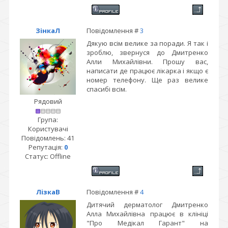
ЗінкаЛ
Повідомлення #
3
Дякую всім велике за поради. Я так і
зроблю, звернуся до Дмитренко
Алли Михайлівни. Прошу вас,
написати де працює лікарка і якщо є
номер телефону. Ще раз велике
спасибі всім.
Рядовий
Група:
Користувачі
Повідомлень:
41
Репутація:
0
Статус:
Offline
ЛізкаВ
Повідомлення #
4
Дитячий дерматолог Дмитренко
Алла Михайлівна працює в клініці
"Про Медікал Гарант" на