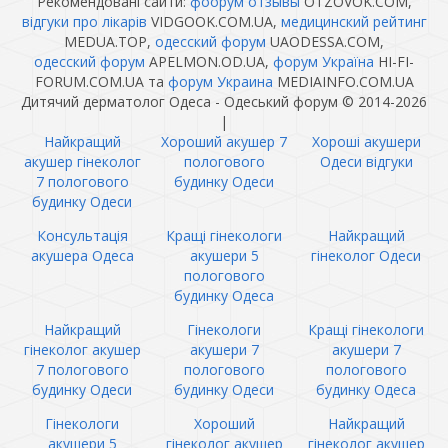
Рекомендовані сайти:
фоорум отзывы
OTZOVOK.COM,
відгуки про лікарів
VIDGOOK.COM.UA,
медицинский рейтинг
MEDUA.TOP,
одесский форум
UAODESSA.COM,
одесский форум
APELMON.OD.UA,
форум Україна
HI-FI-
FORUM.COM.UA та
форум Украина
MEDIAINFO.COM.UA
Дитячий дерматолог Одеса - Одеський форум © 2014-2026
|
Найкращий
Хороший акушер 7
Хороші акушери
акушер гінеколог
пологового
Одеси відгуки
7 пологового
будинку Одеси
будинку Одеси
Консультація
Кращі гінекологи
Найкращий
акушера Одеса
акушери 5
гінеколог Одеси
пологового
будинку Одеса
Найкращий
Гінекологи
Кращі гінекологи
гінеколог акушер
акушери 7
акушери 7
7 пологового
пологового
пологового
будинку Одеси
будинку Одеси
будинку Одеса
Гінекологи
Хороший
Найкращий
акушери 5
гінеколог акушер
гінеколог акушер