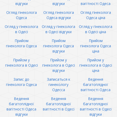
відгуки
відгуки
вагітності Одеса
Огляд гінеколога
Огляд гінеколога
Огляд гінеколога
Одеса
Одеса відгуки
Одеса ціна
Огляд у гінеколога
Огляд у гінеколога
Огляд у гінеколога
в Одесі
в Одесі відгуки
в Одесі ціна
Прийом
Прийом
Прийом
гінеколога Одеса
гінеколога Одеса
гінеколога Одеса
відгуки
ціна
Прийом у
Прийом у
Прийом у
гінеколога в Одесі
гінеколога в Одесі
гінеколога в Одесі
відгуки
ціна
Запис до
Записаться к
Ведення
гінеколога Одеса
гинекологу
багатоплідної
Одесса
вагітності Одеса
Ведення
Ведення
Ведення
багатоплідної
багатоплідної
багатоплідної
вагітності Одеса
вагітності в Одесі
вагітності в Одесі
відгуки
відгуки