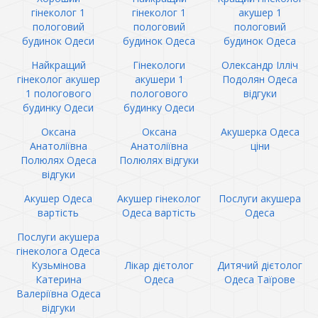
гінеколог 1
гінеколог 1
акушер 1
пологовий
пологовий
пологовий
будинок Одеси
будинок Одеса
будинок Одеса
Найкращий
Гінекологи
Олександр Ілліч
гінеколог акушер
акушери 1
Подолян Одеса
1 пологового
пологового
відгуки
будинку Одеси
будинку Одеси
Оксана
Оксана
Акушерка Одеса
Анатоліївна
Анатоліївна
ціни
Полюлях Одеса
Полюлях відгуки
відгуки
Акушер Одеса
Акушер гінеколог
Послуги акушера
вартість
Одеса вартість
Одеса
Послуги акушера
гінеколога Одеса
Кузьмінова
Лікар дієтолог
Дитячий дієтолог
Катерина
Одеса
Одеса Таїрове
Валеріївна Одеса
відгуки