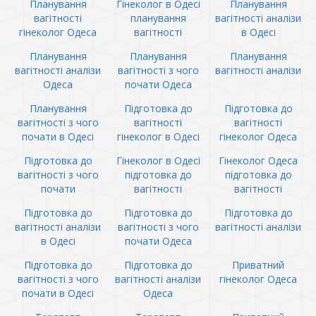
Планування
Гінеколог в Одесі
Планування
вагітності
планування
вагітності аналізи
гінеколог Одеса
вагітності
в Одесі
Планування
Планування
Планування
вагітності аналізи
вагітності з чого
вагітності аналізи
Одеса
почати Одеса
Планування
Підготовка до
Підготовка до
вагітності з чого
вагітності
вагітності
почати в Одесі
гінеколог в Одесі
гінеколог Одеса
Підготовка до
Гінеколог в Одесі
Гінеколог Одеса
вагітності з чого
підготовка до
підготовка до
почати
вагітності
вагітності
Підготовка до
Підготовка до
Підготовка до
вагітності аналізи
вагітності з чого
вагітності аналізи
в Одесі
почати Одеса
Підготовка до
Підготовка до
Приватний
вагітності з чого
вагітності аналізи
гінеколог Одеса
почати в Одесі
Одеса