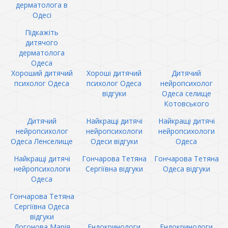
дерматолога в
Одесі
Підкажіть
дитячого
дерматолога
Одеса
Хороший дитячий
Хороші дитячий
Дитячий
психолог Одеса
психолог Одеса
нейропсихолог
відгуки
Одеса селище
Котовського
Дитячий
Найкращі дитячі
Найкращі дитячі
нейропсихолог
нейропсихологи
нейропсихологи
Одеса Ленселище
Одеси відгуки
Одеса
Найкращі дитячі
Гончарова Тетяна
Гончарова Тетяна
нейропсихологи
Сергіївна відгуки
Одеса відгуки
Одеса
Гончарова Тетяна
Сергіївна Одеса
відгуки
Догонова Марія
Ендокринологи
Ендокринологи