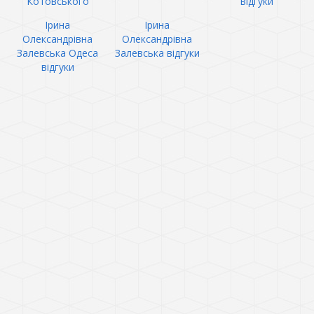
Котовського
відгуки
Ірина
Ірина
Олександрівна
Олександрівна
Залевська Одеса
Залевська відгуки
відгуки