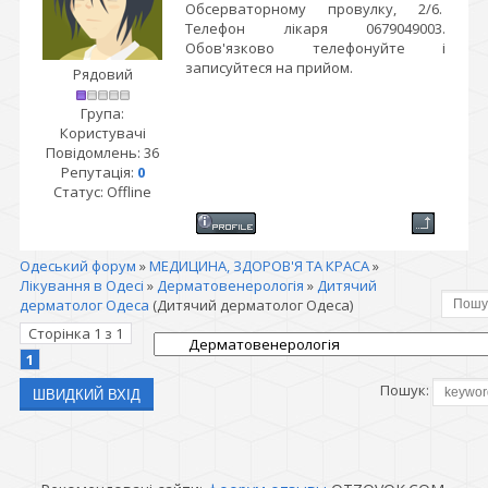
Обсерваторному провулку, 2/6.
Телефон лікаря 0679049003.
Обов'язково телефонуйте і
записуйтеся на прийом.
Рядовий
Група:
Користувачі
Повідомлень:
36
Репутація:
0
Статус:
Offline
Одеський форум
»
МЕДИЦИНА, ЗДОРОВ'Я ТА КРАСА
»
Лікування в Одесі
»
Дерматовенерологія
»
Дитячий
дерматолог Одеса
(Дитячий дерматолог Одеса)
Сторінка
1
з
1
1
Пошук: