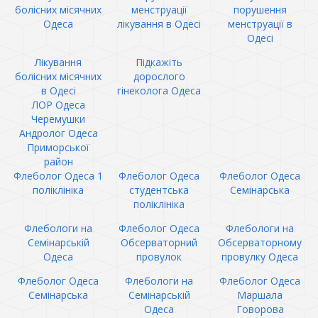
болісних місячних
менструації
порушення
Одеса
лікування в Одесі
менструації в
Одесі
Лікування
Підкажіть
болісних місячних
дорослого
в Одесі
гінеколога Одеса
ЛОР Одеса
Черемушки
Андролог Одеса
Приморської
район
Флеболог Одеса 1
Флеболог Одеса
Флеболог Одеса
поліклініка
студентська
Семінарська
поліклініка
Флебологи на
Флеболог Одеса
Флебологи на
Семінарській
Обсерваторний
Обсерваторному
Одеса
провулок
провулку Одеса
Флеболог Одеса
Флебологи на
Флеболог Одеса
Семінарська
Семінарській
Маршала
Одеса
Говорова