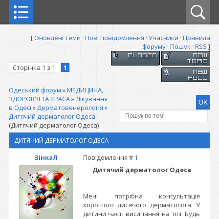
[
Оновлені теми
·
Нові повідомлення
·
Учасники
·
Правила
форуму
·
Пошук
·
RSS
]
Сторінка
1
з
1
1
Одеський форум
»
МЕДИЦИНА,
ЗДОРОВ'Я ТА КРАСА
»
Лікування
в Одесі
»
Дерматовенерологія
»
Дитячий дерматолог Одеса
(Дитячий дерматолог Одеса)
ДИТЯЧИЙ ДЕРМАТОЛОГ ОДЕСА
ЗінкаЛ
Повідомлення #
1
Дитячий дерматолог Одеса
Мені потрібна консультація
хорошого дитячого дерматолога. У
дитини часті висипання на тілі. Будь