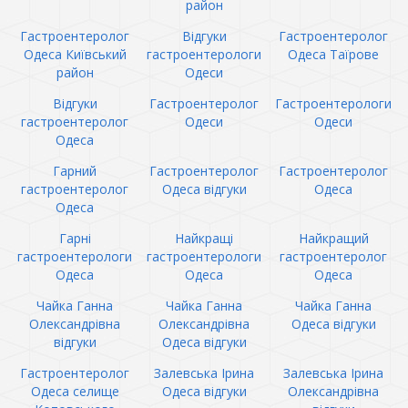
район
Гастроентеролог
Відгуки
Гастроентеролог
Одеса Київський
гастроентерологи
Одеса Таїрове
район
Одеси
Відгуки
Гастроентеролог
Гастроентерологи
гастроентеролог
Одеси
Одеси
Одеса
Гарний
Гастроентеролог
Гастроентеролог
гастроентеролог
Одеса відгуки
Одеса
Одеса
Гарні
Найкращі
Найкращий
гастроентерологи
гастроентерологи
гастроентеролог
Одеса
Одеса
Одеса
Чайка Ганна
Чайка Ганна
Чайка Ганна
Олександрівна
Олександрівна
Одеса відгуки
відгуки
Одеса відгуки
Гастроентеролог
Залевська Ірина
Залевська Ірина
Одеса селище
Одеса відгуки
Олександрівна