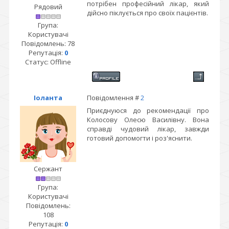
потрібен професійний лікар, який
Рядовий
дійсно піклується про своїх пацієнтів.
Група:
Користувачі
Повідомлень:
78
Репутація:
0
Статус:
Offline
Іоланта
Повідомлення #
2
Приєднуюся до рекомендації про
Колосову Олесю Василівну. Вона
справді чудовий лікар, завжди
готовий допомогти і роз'яснити.
Сержант
Група:
Користувачі
Повідомлень:
108
Репутація:
0