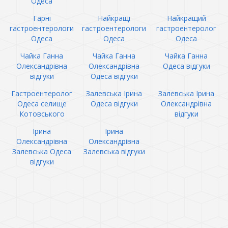
Одеса
Гарні
Найкращі
Найкращий
гастроентерологи
гастроентерологи
гастроентеролог
Одеса
Одеса
Одеса
Чайка Ганна
Чайка Ганна
Чайка Ганна
Олександрівна
Олександрівна
Одеса відгуки
відгуки
Одеса відгуки
Гастроентеролог
Залевська Ірина
Залевська Ірина
Одеса селище
Одеса відгуки
Олександрівна
Котовського
відгуки
Ірина
Ірина
Олександрівна
Олександрівна
Залевська Одеса
Залевська відгуки
відгуки