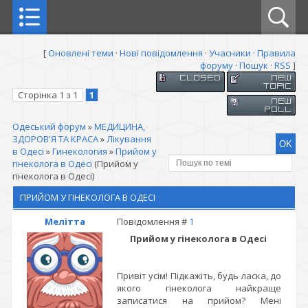
[
Оновлені теми
·
Нові повідомлення
·
Учасники
·
Правила
форуму
·
Пошук
·
RSS
]
Сторінка
1
з
1
1
Одеський форум
»
МЕДИЦИНА,
ЗДОРОВ'Я ТА КРАСА
»
Лікування
в Одесі
»
Гинекология
»
Прийом у
гінеколога в Одесі
(Прийом у
гінеколога в Одесі)
ПРИЙОМ У ГІНЕКОЛОГА В ОДЕСІ
Мелітта
Повідомлення #
1
Прийом у гінеколога в Одесі
Привіт усім! Підкажіть, будь ласка, до
якого гінеколога найкраще
записатися на прийом? Мені