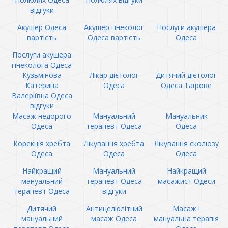
відгуки
Акушер Одеса
Акушер гінеколог
Послуги акушера
вартість
Одеса вартість
Одеса
Послуги акушера
гінеколога Одеса
Кузьмінова
Лікар дієтолог
Дитячий дієтолог
Катерина
Одеса
Одеса Таїрове
Валеріївна Одеса
відгуки
Масаж недорого
Мануальний
Мануальник
Одеса
терапевт Одеса
Одеса
Корекція хребта
Лікування хребта
Лікування сколіозу
Одеса
Одеса
Одеса
Найкращий
Мануальний
Найкращий
мануальний
терапевт Одеса
масажист Одеси
терапевт Одеса
відгуки
Дитячий
Антицелюлітний
Масаж і
мануальний
масаж Одеса
мануальна терапія