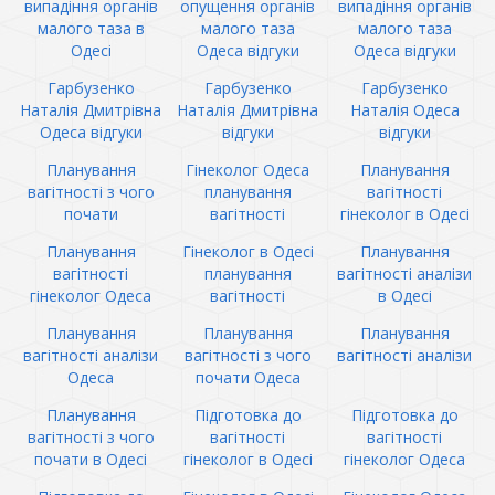
випадіння органів
опущення органів
випадіння органів
малого таза в
малого таза
малого таза
Одесі
Одеса відгуки
Одеса відгуки
Гарбузенко
Гарбузенко
Гарбузенко
Наталія Дмитрівна
Наталія Дмитрівна
Наталія Одеса
Одеса відгуки
відгуки
відгуки
Планування
Гінеколог Одеса
Планування
вагітності з чого
планування
вагітності
почати
вагітності
гінеколог в Одесі
Планування
Гінеколог в Одесі
Планування
вагітності
планування
вагітності аналізи
гінеколог Одеса
вагітності
в Одесі
Планування
Планування
Планування
вагітності аналізи
вагітності з чого
вагітності аналізи
Одеса
почати Одеса
Планування
Підготовка до
Підготовка до
вагітності з чого
вагітності
вагітності
почати в Одесі
гінеколог в Одесі
гінеколог Одеса