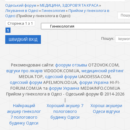
Одеський форум
»
МЕДИЦИНА, ЗДОРОВ'Я ТА КРАСА
»
Лікування в Одесі
»
Гинекология
»
Прийом у гінеколога в
Одесі
(Прийом у гінеколога в Одесі)
Сторінка
1
з
1
1
Пошук:
Рекомендовані сайти:
фоорум отзывы
OTZOVOK.COM,
відгуки про лікарів
VIDGOOK.COM.UA,
медицинский рейтинг
MEDUA.TOP,
одесский форум
UAODESSA.COM,
одесский форум
APELMON.OD.UA,
форум Україна
HI-FI-
FORUM.COM.UA та
форум Украина
MEDIAINFO.COM.UA
Прийом у гінеколога в Одесі - Одеський форум © 2014-2026
|
Найкращий
Хороший акушер 7
Хороші акушери
акушер гінеколог
пологового
Одеси відгуки
7 пологового
будинку Одеси
будинку Одеси