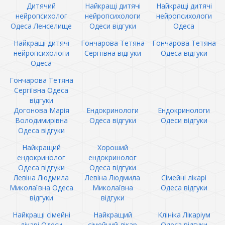
Дитячий
Найкращі дитячі
Найкращі дитячі
нейропсихолог
нейропсихологи
нейропсихологи
Одеса Ленселище
Одеси відгуки
Одеса
Найкращі дитячі
Гончарова Тетяна
Гончарова Тетяна
нейропсихологи
Сергіївна відгуки
Одеса відгуки
Одеса
Гончарова Тетяна
Сергіївна Одеса
відгуки
Догонова Марія
Ендокринологи
Ендокринологи
Володимирівна
Одеса відгуки
Одеси відгуки
Одеса відгуки
Найкращий
Хороший
ендокринолог
ендокринолог
Одеса відгуки
Одеса відгуки
Левіна Людмила
Левіна Людмила
Сімейні лікарі
Миколаївна Одеса
Миколаївна
Одеса відгуки
відгуки
відгуки
Найкращі сімейні
Найкращий
Клініка Лікаріум
лікарі Одеси
сімейний лікар
Одеса відгуки