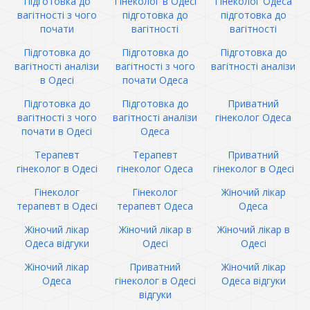
Підготовка до
Гінеколог в Одесі
Гінеколог Одеса
вагітності з чого
підготовка до
підготовка до
почати
вагітності
вагітності
Підготовка до
Підготовка до
Підготовка до
вагітності аналізи
вагітності з чого
вагітності аналізи
в Одесі
почати Одеса
Підготовка до
Підготовка до
Приватний
вагітності з чого
вагітності аналізи
гінеколог Одеса
почати в Одесі
Одеса
Терапевт
Терапевт
Приватний
гінеколог в Одесі
гінеколог Одеса
гінеколог в Одесі
Гінеколог
Гінеколог
Жіночий лікар
терапевт в Одесі
терапевт Одеса
Одеса
Жіночий лікар
Жіночий лікар в
Жіночий лікар в
Одеса відгуки
Одесі
Одесі
Жіночий лікар
Приватний
Жіночий лікар
Одеса
гінеколог в Одесі
Одеса відгуки
відгуки