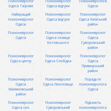
Психоневролог
Психоневролог
Психоневрологи
Одеса Таїрове
Одеса відгуки
Одеси
Найкращий
Психоневролог
Психоневролог
психоневролог
Одеса відгуки
Одеса Київський
Одеси
район
Психоневролог
Психоневролог
Психоневролог
Одеса
Одеса селище
Одеса
Котовського
Суворовський
район
Психоневролог
Психоневролог
Психоневролог
Одеса центр
Одеса Слобідка
Одеса
Приморський
район
Психоневролог
Психоневролог
Порадьте
Одеса
Одеса Ленселище
психоневролога
Малиновський
Одеса
район
Психоневролог
Психоневролог
Підкажіть
Одеса сел.
Суворовський
психоневролога