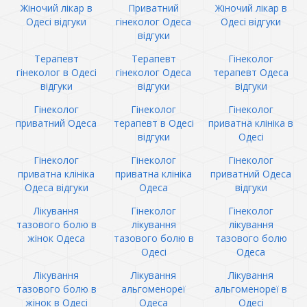
Жіночий лікар в
Приватний
Жіночий лікар в
Одесі відгуки
гінеколог Одеса
Одесі відгуки
відгуки
Терапевт
Терапевт
Гінеколог
гінеколог в Одесі
гінеколог Одеса
терапевт Одеса
відгуки
відгуки
відгуки
Гінеколог
Гінеколог
Гінеколог
приватний Одеса
терапевт в Одесі
приватна клініка в
відгуки
Одесі
Гінеколог
Гінеколог
Гінеколог
приватна клініка
приватна клініка
приватний Одеса
Одеса відгуки
Одеса
відгуки
Лікування
Гінеколог
Гінеколог
тазового болю в
лікування
лікування
жінок Одеса
тазового болю в
тазового болю
Одесі
Одеса
Лікування
Лікування
Лікування
тазового болю в
альгоменореї
альгоменореї в
жінок в Одесі
Одеса
Одесі