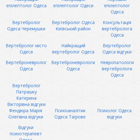
епілептолог Одеса
епілептолог Одеси
епілептолог
Одеса
Вертебролог
Вертебролог Одеса
Консультація
Одеса Черемушки
Київський район
вертебролога
Одеса
Вертебролог місто
Найкращий
Вертебролог
Одеса
вертебролог Одеса
Одеса відгуки
Вертеброневролог
Вертеброневрологи
Невропатологи
Одеса
Одеса
вертебрологи
Одеса
Вертебролог
Патрашку
Катерина
Вікторівна відгуки
Фендюра Марія
Психоаналітик
Психолог Одеса
Олегівна відгуки
Одеса Таїрове
відгуки
Відгуки
психотерапевт
Одеса