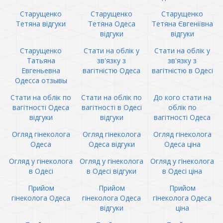
Старущенко
Старущенко
Старущенко
Тетяна відгуки
Тетяна Одеса
Тетяна Євгеніївна
відгуки
відгуки
Старущенко
Стати на облік у
Стати на облік у
Татьяна
зв'язку з
зв'язку з
Евгеньевна
вагітністю Одеса
вагітністю в Одесі
Одесса отзывы
Стати на облік по
Стати на облік по
До кого стати на
вагітності Одеса
вагітності в Одесі
облік по
відгуки
відгуки
вагітності Одеса
Огляд гінеколога
Огляд гінеколога
Огляд гінеколога
Одеса
Одеса відгуки
Одеса ціна
Огляд у гінеколога
Огляд у гінеколога
Огляд у гінеколога
в Одесі
в Одесі відгуки
в Одесі ціна
Прийом
Прийом
Прийом
гінеколога Одеса
гінеколога Одеса
гінеколога Одеса
відгуки
ціна