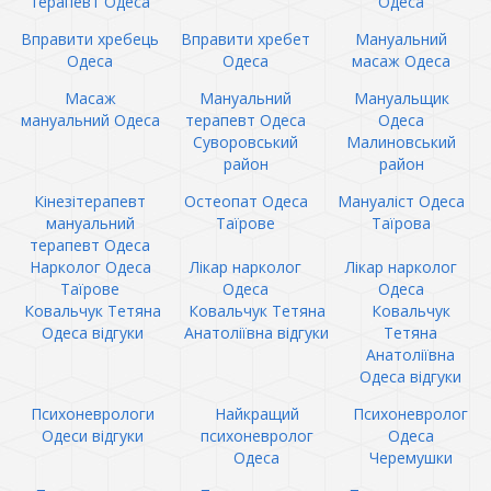
терапевт Одеса
Одеса
Вправити хребець
Вправити хребет
Мануальний
Одеса
Одеса
масаж Одеса
Масаж
Мануальний
Мануальщик
мануальний Одеса
терапевт Одеса
Одеса
Суворовський
Малиновський
район
район
Кінезітерапевт
Остеопат Одеса
Мануаліст Одеса
мануальний
Таїрове
Таїрова
терапевт Одеса
Нарколог Одеса
Лікар нарколог
Лікар нарколог
Таїрове
Одеса
Одеса
Ковальчук Тетяна
Ковальчук Тетяна
Ковальчук
Одеса відгуки
Анатоліївна відгуки
Тетяна
Анатоліївна
Одеса відгуки
Психоневрологи
Найкращий
Психоневролог
Одеси відгуки
психоневролог
Одеса
Одеса
Черемушки