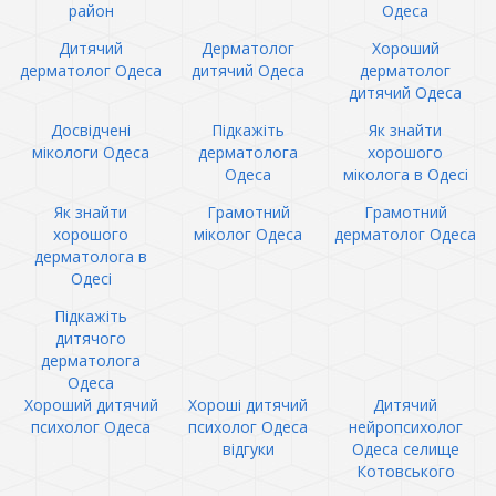
район
Одеса
Дитячий
Дерматолог
Хороший
дерматолог Одеса
дитячий Одеса
дерматолог
дитячий Одеса
Досвідчені
Підкажіть
Як знайти
мікологи Одеса
дерматолога
хорошого
Одеса
міколога в Одесі
Як знайти
Грамотний
Грамотний
хорошого
міколог Одеса
дерматолог Одеса
дерматолога в
Одесі
Підкажіть
дитячого
дерматолога
Одеса
Хороший дитячий
Хороші дитячий
Дитячий
психолог Одеса
психолог Одеса
нейропсихолог
відгуки
Одеса селище
Котовського