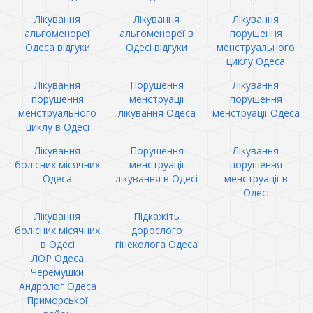
Лікування
Лікування
Лікування
альгоменореї
альгоменореї в
порушення
Одеса відгуки
Одесі відгуки
менструального
циклу Одеса
Лікування
Порушення
Лікування
порушення
менструації
порушення
менструального
лікування Одеса
менструації Одеса
циклу в Одесі
Лікування
Порушення
Лікування
болісних місячних
менструації
порушення
Одеса
лікування в Одесі
менструації в
Одесі
Лікування
Підкажіть
болісних місячних
дорослого
в Одесі
гінеколога Одеса
ЛОР Одеса
Черемушки
Андролог Одеса
Приморської