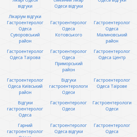
відгуки
Одеси відгуки
Лікаріум відгуки
Гастроентеролог
Гастроентеролог
Гастроентеролог
Одеса
Одеса
Одеса
Суворовський
Котовського
Малиновський
район
район
Гастроентеролог
Гастроентеролог
Гастроентеролог
Одеса Таїрова
Одеса
Одеса Центр
Приморський
район
Гастроентеролог
Відгуки
Гастроентеролог
Одеса Київський
гастроентерологи
Одеса Таїрове
район
Одеси
Відгуки
Гастроентеролог
Гастроентерологи
гастроентеролог
Одеси
Одеси
Одеса
Гарний
Гастроентеролог
Гастроентеролог
гастроентеролог
Одеса відгуки
Одеса