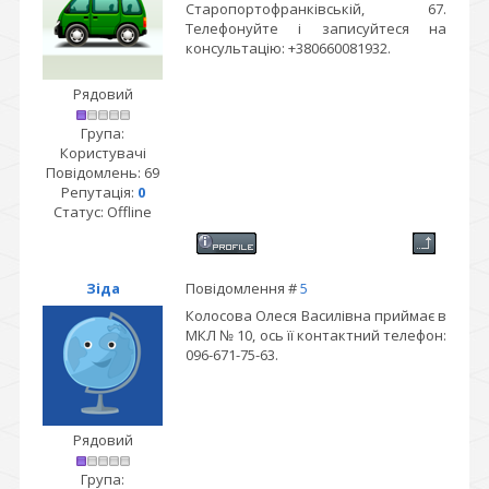
Старопортофранківській, 67.
Телефонуйте і записуйтеся на
консультацію: +380660081932.
Рядовий
Група:
Користувачі
Повідомлень:
69
Репутація:
0
Статус:
Offline
Зіда
Повідомлення #
5
Колосова Олеся Василівна приймає в
МКЛ № 10, ось її контактний телефон:
096-671-75-63.
Рядовий
Група: