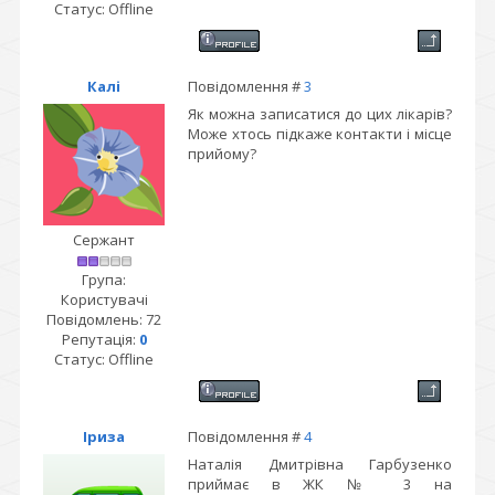
Статус:
Offline
Калі
Повідомлення #
3
Як можна записатися до цих лікарів?
Може хтось підкаже контакти і місце
прийому?
Сержант
Група:
Користувачі
Повідомлень:
72
Репутація:
0
Статус:
Offline
Іриза
Повідомлення #
4
Наталія Дмитрівна Гарбузенко
приймає в ЖК № 3 на