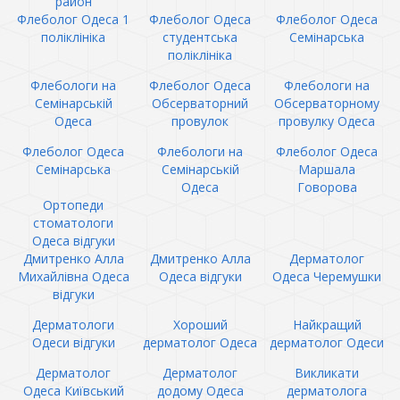
район
Флеболог Одеса 1
Флеболог Одеса
Флеболог Одеса
поліклініка
студентська
Семінарська
поліклініка
Флебологи на
Флеболог Одеса
Флебологи на
Семінарській
Обсерваторний
Обсерваторному
Одеса
провулок
провулку Одеса
Флеболог Одеса
Флебологи на
Флеболог Одеса
Семінарська
Семінарській
Маршала
Одеса
Говорова
Ортопеди
стоматологи
Одеса відгуки
Дмитренко Алла
Дмитренко Алла
Дерматолог
Михайлівна Одеса
Одеса відгуки
Одеса Черемушки
відгуки
Дерматологи
Хороший
Найкращий
Одеси відгуки
дерматолог Одеса
дерматолог Одеси
Дерматолог
Дерматолог
Викликати
Одеса Київський
додому Одеса
дерматолога