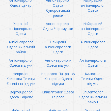
Ангіоневролог
Ангіоневролог
Найкращий
Одеса центр
Одеса
ангіоневролог
Суворовський
Одеса
район
Хороший
Ангіоневролог
Найкращий
ангіоневролог
Одеса Черемушки
ангіоневролог
Одеса
Одеси
Ангіоневролог
Найкращі
Ангіоневролог
Одеса Київський
ангіоневрологи
Одеса
район
Одеси
Ангіоневролог
Ангіоневрологи
Ангіоневрологи
Одеса відгуки
Одеси відгуки
Одеси
Невролог
Невролог Патрашку
Калюжна
Калюжна Тетяна
Катерина Одеса
Тетяна Одеса
Євгенівна відгуки
відгуки
відгуки
Вертебролог
Епілептолог Одеса
Епілептолог
Одеса Таїрове
Таїрове
Одеса Київський
район
Найкращий
Найкращий
Хороший