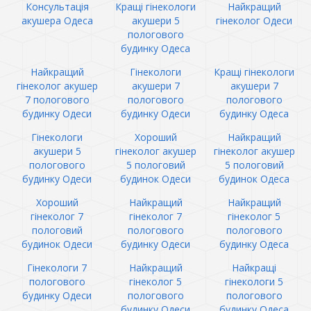
Консультація
Кращі гінекологи
Найкращий
акушера Одеса
акушери 5
гінеколог Одеси
пологового
будинку Одеса
Найкращий
Гінекологи
Кращі гінекологи
гінеколог акушер
акушери 7
акушери 7
7 пологового
пологового
пологового
будинку Одеси
будинку Одеси
будинку Одеса
Гінекологи
Хороший
Найкращий
акушери 5
гінеколог акушер
гінеколог акушер
пологового
5 пологовий
5 пологовий
будинку Одеси
будинок Одеси
будинок Одеса
Хороший
Найкращий
Найкращий
гінеколог 7
гінеколог 7
гінеколог 5
пологовий
пологового
пологового
будинок Одеси
будинку Одеси
будинку Одеса
Гінекологи 7
Найкращий
Найкращі
пологового
гінеколог 5
гінекологи 5
будинку Одеси
пологового
пологового
будинку Одеси
будинку Одеса