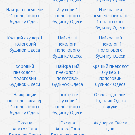
Найкращі акушери
Акушери 1
Найкращий
1 пологового
пологового
акушер-гінеколог
будинку Одеса
будинку Одеси
1 пологового
будинку Одеси
Кращий акушер 1
Найкращі
Найкращий
пологовий
гінекологи 1
гінеколог 1
будинок Одеса
пологового
пологового
будинку Одеса
будинку Одеси
Хороший
Найкращий
Кращий гінеколог
гінеколог 1
гінеколог 1
акушер 1
пологовий
пологовий
пологовий
будинок Одеси
будинок Одеса
будинок Одеса
Найкращий
Гінекологи
Олександр Ілліч
гінеколог акушер
акушери 1
Подолян Одеса
1 пологового
пологового
відгуки
будинку Одеси
будинку Одеси
Оксана
Оксана
Акушерка Одеса
Анатоліївна
Анатоліївна
ціни
Полюлях Одеса
Полюлях відгуки