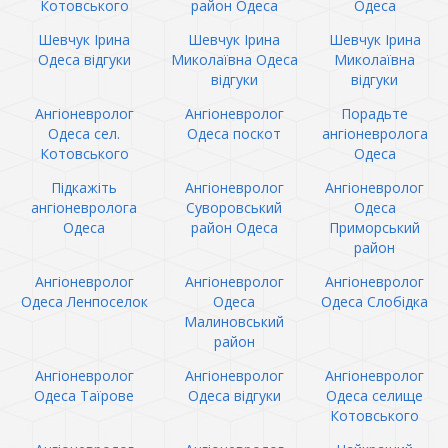
Котовського
район Одеса
Одеса
Шевчук Ірина
Шевчук Ірина
Шевчук Ірина
Одеса відгуки
Миколаївна Одеса
Миколаївна
відгуки
відгуки
Ангіоневролог
Ангіоневролог
Порадьте
Одеса сел.
Одеса поскот
ангіоневролога
Котовського
Одеса
Підкажіть
Ангіоневролог
Ангіоневролог
ангіоневролога
Суворовський
Одеса
Одеса
район Одеса
Приморський
район
Ангіоневролог
Ангіоневролог
Ангіоневролог
Одеса Ленпоселок
Одеса
Одеса Слобідка
Малиновський
район
Ангіоневролог
Ангіоневролог
Ангіоневролог
Одеса Таїрове
Одеса відгуки
Одеса селище
Котовського