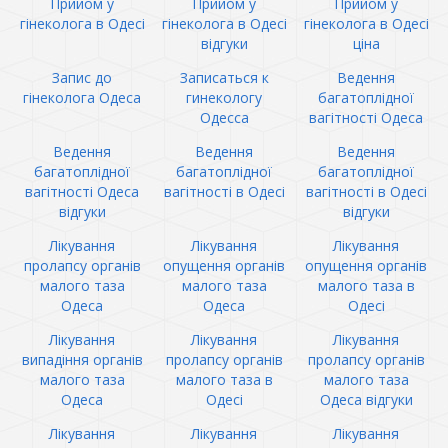
Прийом у
Прийом у
Прийом у
гінеколога в Одесі
гінеколога в Одесі
гінеколога в Одесі
відгуки
ціна
Запис до
Записаться к
Ведення
гінеколога Одеса
гинекологу
багатоплідної
Одесса
вагітності Одеса
Ведення
Ведення
Ведення
багатоплідної
багатоплідної
багатоплідної
вагітності Одеса
вагітності в Одесі
вагітності в Одесі
відгуки
відгуки
Лікування
Лікування
Лікування
пролапсу органів
опущення органів
опущення органів
малого таза
малого таза
малого таза в
Одеса
Одеса
Одесі
Лікування
Лікування
Лікування
випадіння органів
пролапсу органів
пролапсу органів
малого таза
малого таза в
малого таза
Одеса
Одесі
Одеса відгуки
Лікування
Лікування
Лікування