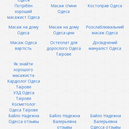
Потрібен
Масаж спини
Костоправ Одеса
хороший
Одеса
масажист Одеса
Масаж на дому
Масаж на дому
Розслаблювальний
Одеса
Одеса ціни
масаж Одеса
Масаж Одеса
Остеопат для
Досвідчений
вартість
дорослого Одеса
мануаліст Одеса
Таїрове
Як знайти
хорошого
масажиста
Кардіолог Одеса
Таїрове
УЗД Одеса
Таїрове
Косметолог
Одеса Таїрове
Байло Надежна
Байло Надежна
Байло Надежна
Одесса отзывы
Валерьевна
Валерьевна
отзывы
Одесса отзывы