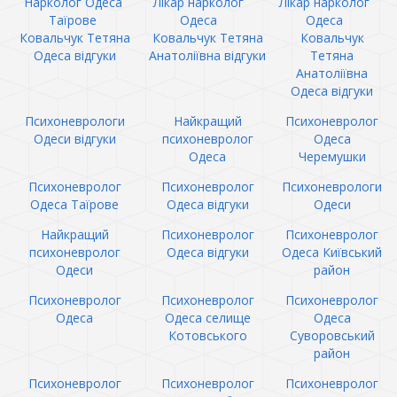
Нарколог Одеса
Лікар нарколог
Лікар нарколог
Таїрове
Одеса
Одеса
Ковальчук Тетяна
Ковальчук Тетяна
Ковальчук
Одеса відгуки
Анатоліївна відгуки
Тетяна
Анатоліївна
Одеса відгуки
Психоневрологи
Найкращий
Психоневролог
Одеси відгуки
психоневролог
Одеса
Одеса
Черемушки
Психоневролог
Психоневролог
Психоневрологи
Одеса Таїрове
Одеса відгуки
Одеси
Найкращий
Психоневролог
Психоневролог
психоневролог
Одеса відгуки
Одеса Київський
Одеси
район
Психоневролог
Психоневролог
Психоневролог
Одеса
Одеса селище
Одеса
Котовського
Суворовський
район
Психоневролог
Психоневролог
Психоневролог