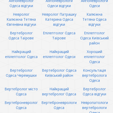
Ангіоневролог
Ангіоневрологи
Ангіоневрологи
Одеса відгуки
Одеси відгуки
Одеси
Невролог
Невролог Патрашку
Калюжна
Калюжна Тетяна
Катерина Одеса
Тетяна Одеса
Євгенівна відгуки
відгуки
відгуки
Вертебролог
Епілептолог Одеса
Епілептолог
Одеса Таїрове
Таїрове
Одеса Київський
район
Найкращий
Найкращий
Хороший
епілептолог Одеса
епілептолог Одеси
епілептолог
Одеса
Вертебролог
Вертебролог Одеса
Консультація
Одеса Черемушки
Київський район
вертебролога
Одеса
Вертебролог місто
Найкращий
Вертебролог
Одеса
вертебролог Одеса
Одеса відгуки
Вертеброневролог
Вертеброневрологи
Невропатологи
Одеса
Одеса
вертебрологи
Одеса