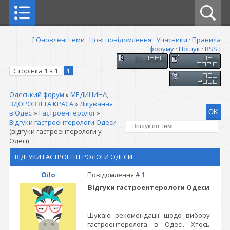
[
Оновлені теми
·
Нові повідомлення
·
Учасники
·
Правила
форуму
·
Пошук
·
RSS
]
Сторінка
1
з
1
1
Одеський форум
»
МЕДИЦИНА,
ЗДОРОВ'Я ТА КРАСА
»
Лікування
в Одесі
»
Гастроентеролог
»
Відгуки гастроентерологи Одеси
(відгуки гастроентерологи у
Одесі)
ВІДГУКИ ГАСТРОЕНТЕРОЛОГИ ОДЕСИ
Oilo
Повідомлення #
1
Відгуки гастроентерологи Одеси
Шукаю рекомендації щодо вибору
гастроентеролога в Одесі. Хтось