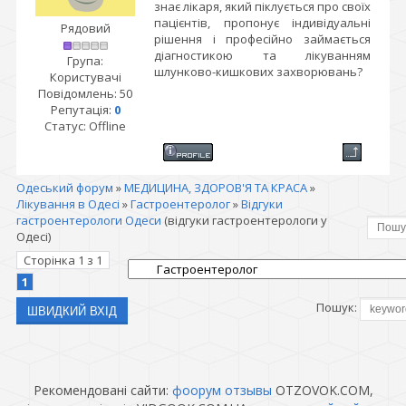
знає лікаря, який піклується про своїх
пацієнтів, пропонує індивідуальні
Рядовий
рішення і професійно займається
діагностикою та лікуванням
Група:
шлунково-кишкових захворювань?
Користувачі
Повідомлень:
50
Репутація:
0
Статус:
Offline
Одеський форум
»
МЕДИЦИНА, ЗДОРОВ'Я ТА КРАСА
»
Лікування в Одесі
»
Гастроентеролог
»
Відгуки
гастроентерологи Одеси
(відгуки гастроентерологи у
Одесі)
Сторінка
1
з
1
1
Пошук:
Рекомендовані сайти:
фоорум отзывы
OTZOVOK.COM,