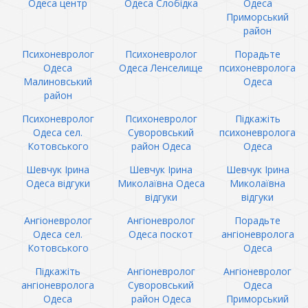
Одеса центр
Одеса Слобідка
Одеса
Приморський
район
Психоневролог
Психоневролог
Порадьте
Одеса
Одеса Ленселище
психоневролога
Малиновський
Одеса
район
Психоневролог
Психоневролог
Підкажіть
Одеса сел.
Суворовський
психоневролога
Котовського
район Одеса
Одеса
Шевчук Ірина
Шевчук Ірина
Шевчук Ірина
Одеса відгуки
Миколаївна Одеса
Миколаївна
відгуки
відгуки
Ангіоневролог
Ангіоневролог
Порадьте
Одеса сел.
Одеса поскот
ангіоневролога
Котовського
Одеса
Підкажіть
Ангіоневролог
Ангіоневролог
ангіоневролога
Суворовський
Одеса
Одеса
район Одеса
Приморський