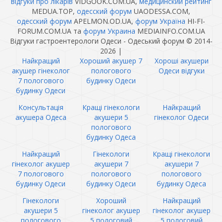
відгуки про лікарів
VIDGOOK.COM.UA,
медицинский рейтинг
MEDUA.TOP,
одесский форум
UAODESSA.COM,
одесский форум
APELMON.OD.UA,
форум Україна
HI-FI-
FORUM.COM.UA та
форум Украина
MEDIAINFO.COM.UA
Відгуки гастроентерологи Одеси - Одеський форум © 2014-
2026
|
Найкращий
Хороший акушер 7
Хороші акушери
акушер гінеколог
пологового
Одеси відгуки
7 пологового
будинку Одеси
будинку Одеси
Консультація
Кращі гінекологи
Найкращий
акушера Одеса
акушери 5
гінеколог Одеси
пологового
будинку Одеса
Найкращий
Гінекологи
Кращі гінекологи
гінеколог акушер
акушери 7
акушери 7
7 пологового
пологового
пологового
будинку Одеси
будинку Одеси
будинку Одеса
Гінекологи
Хороший
Найкращий
акушери 5
гінеколог акушер
гінеколог акушер
пологового
5 пологовий
5 пологовий