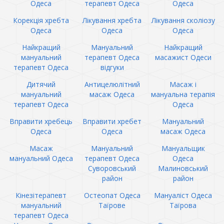
Одеса
терапевт Одеса
Одеса
Корекція хребта
Лікування хребта
Лікування сколіозу
Одеса
Одеса
Одеса
Найкращий
Мануальний
Найкращий
мануальний
терапевт Одеса
масажист Одеси
терапевт Одеса
відгуки
Дитячий
Антицелюлітний
Масаж і
мануальний
масаж Одеса
мануальна терапія
терапевт Одеса
Одеса
Вправити хребець
Вправити хребет
Мануальний
Одеса
Одеса
масаж Одеса
Масаж
Мануальний
Мануальщик
мануальний Одеса
терапевт Одеса
Одеса
Суворовський
Малиновський
район
район
Кінезітерапевт
Остеопат Одеса
Мануаліст Одеса
мануальний
Таїрове
Таїрова
терапевт Одеса