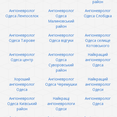
район
Ангіоневролог
Ангіоневролог
Ангіоневролог
Одеса Ленпоселок
Одеса
Одеса Слобідка
Малиновський
район
Ангіоневролог
Ангіоневролог
Ангіоневролог
Одеса Таїрове
Одеса відгуки
Одеса селище
Котовського
Ангіоневролог
Ангіоневролог
Найкращий
Одеса центр
Одеса
ангіоневролог
Суворовський
Одеса
район
Хороший
Ангіоневролог
Найкращий
ангіоневролог
Одеса Черемушки
ангіоневролог
Одеса
Одеси
Ангіоневролог
Найкращі
Ангіоневролог
Одеса Київський
ангіоневрологи
Одеса
район
Одеси