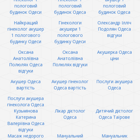
пологовий
пологовий
пологовий
будинок Одеси
будинок Одеса
будинок Одеса
Найкращий
Гінекологи
Олександр Ілліч
гінеколог акушер
акушери 1
Подолян Одеса
1 пологового
пологового
відгуки
будинку Одеси
будинку Одеси
Оксана
Оксана
Акушерка Одеса
Анатоліївна
Анатоліївна
ціни
Полюлях Одеса
Полюлях відгуки
відгуки
Акушер Одеса
Акушер гінеколог
Послуги акушера
вартість
Одеса вартість
Одеса
Послуги акушера
гінеколога Одеса
Кузьмінова
Лікар дієтолог
Дитячий дієтолог
Катерина
Одеса
Одеса Таїрове
Валеріївна Одеса
відгуки
Масаж недорого
Мануальний
Мануальник