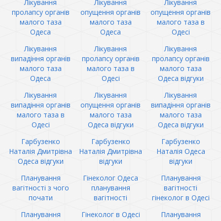
Лікування
Лікування
Лікування
пролапсу органів
опущення органів
опущення органів
малого таза
малого таза
малого таза в
Одеса
Одеса
Одесі
Лікування
Лікування
Лікування
випадіння органів
пролапсу органів
пролапсу органів
малого таза
малого таза в
малого таза
Одеса
Одесі
Одеса відгуки
Лікування
Лікування
Лікування
випадіння органів
опущення органів
випадіння органів
малого таза в
малого таза
малого таза
Одесі
Одеса відгуки
Одеса відгуки
Гарбузенко
Гарбузенко
Гарбузенко
Наталія Дмитрівна
Наталія Дмитрівна
Наталія Одеса
Одеса відгуки
відгуки
відгуки
Планування
Гінеколог Одеса
Планування
вагітності з чого
планування
вагітності
почати
вагітності
гінеколог в Одесі
Планування
Гінеколог в Одесі
Планування