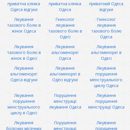
приватна клініка
приватна клініка
приватний Одеса
Одеса відгуки
Одеса
відгуки
Лікування
Гінеколог
Гінеколог
тазового болю в
лікування
лікування
жінок Одеса
тазового болю в
тазового болю
Одесі
Одеса
Лікування
Лікування
Лікування
тазового болю в
альгоменореї
альгоменореї в
жінок в Одесі
Одеса
Одесі
Лікування
Лікування
Лікування
альгоменореї
альгоменореї в
порушення
Одеса відгуки
Одесі відгуки
менструального
циклу Одеса
Лікування
Порушення
Лікування
порушення
менструації
порушення
менструального
лікування Одеса
менструації Одеса
циклу в Одесі
Лікування
Порушення
Лікування
болісних місячних
менструації
порушення