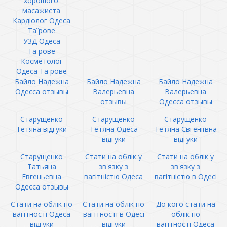
хорошого
масажиста
Кардіолог Одеса
Таїрове
УЗД Одеса
Таїрове
Косметолог
Одеса Таїрове
Байло Надежна
Байло Надежна
Байло Надежна
Одесса отзывы
Валерьевна
Валерьевна
отзывы
Одесса отзывы
Старущенко
Старущенко
Старущенко
Тетяна відгуки
Тетяна Одеса
Тетяна Євгеніївна
відгуки
відгуки
Старущенко
Стати на облік у
Стати на облік у
Татьяна
зв'язку з
зв'язку з
Евгеньевна
вагітністю Одеса
вагітністю в Одесі
Одесса отзывы
Стати на облік по
Стати на облік по
До кого стати на
вагітності Одеса
вагітності в Одесі
облік по
відгуки
відгуки
вагітності Одеса