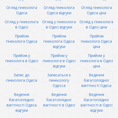
Огляд гінеколога
Огляд гінеколога
Огляд гінеколога
Одеса
Одеса відгуки
Одеса ціна
Огляд у гінеколога
Огляд у гінеколога
Огляд у гінеколога
в Одесі
в Одесі відгуки
в Одесі ціна
Прийом
Прийом
Прийом
гінеколога Одеса
гінеколога Одеса
гінеколога Одеса
відгуки
ціна
Прийом у
Прийом у
Прийом у
гінеколога в Одесі
гінеколога в Одесі
гінеколога в Одесі
відгуки
ціна
Запис до
Записаться к
Ведення
гінеколога Одеса
гинекологу
багатоплідної
Одесса
вагітності Одеса
Ведення
Ведення
Ведення
багатоплідної
багатоплідної
багатоплідної
вагітності Одеса
вагітності в Одесі
вагітності в Одесі
відгуки
відгуки