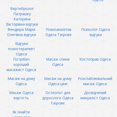
Вертебролог
Патрашку
Катерина
Вікторівна відгуки
Фендюра Марія
Психоаналітик
Психолог Одеса
Олегівна відгуки
Одеса Таїрове
відгуки
Відгуки
психотерапевт
Одеса
Потрібен
Масаж спини
Костоправ Одеса
хороший
Одеса
масажист Одеса
Масаж на дому
Масаж на дому
Розслаблювальний
Одеса
Одеса ціни
масаж Одеса
Масаж Одеса
Остеопат для
Досвідчений
вартість
дорослого Одеса
мануаліст Одеса
Таїрове
Як знайти