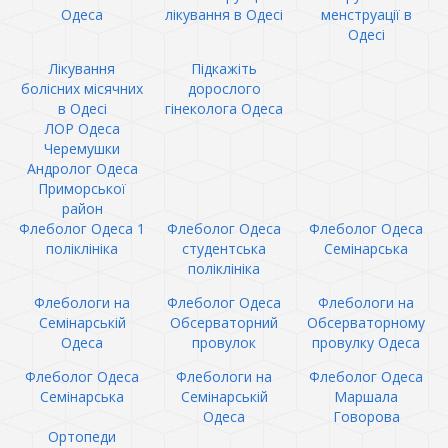
Одеса
лікування в Одесі
менструації в
Одесі
Лікування
Підкажіть
болісних місячних
дорослого
в Одесі
гінеколога Одеса
ЛОР Одеса
Черемушки
Андролог Одеса
Приморської
район
Флеболог Одеса 1
Флеболог Одеса
Флеболог Одеса
поліклініка
студентська
Семінарська
поліклініка
Флебологи на
Флеболог Одеса
Флебологи на
Семінарській
Обсерваторний
Обсерваторному
Одеса
провулок
провулку Одеса
Флеболог Одеса
Флебологи на
Флеболог Одеса
Семінарська
Семінарській
Маршала
Одеса
Говорова
Ортопеди