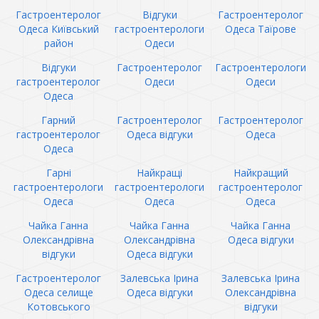
Гастроентеролог
Відгуки
Гастроентеролог
Одеса Київський
гастроентерологи
Одеса Таїрове
район
Одеси
Відгуки
Гастроентеролог
Гастроентерологи
гастроентеролог
Одеси
Одеси
Одеса
Гарний
Гастроентеролог
Гастроентеролог
гастроентеролог
Одеса відгуки
Одеса
Одеса
Гарні
Найкращі
Найкращий
гастроентерологи
гастроентерологи
гастроентеролог
Одеса
Одеса
Одеса
Чайка Ганна
Чайка Ганна
Чайка Ганна
Олександрівна
Олександрівна
Одеса відгуки
відгуки
Одеса відгуки
Гастроентеролог
Залевська Ірина
Залевська Ірина
Одеса селище
Одеса відгуки
Олександрівна
Котовського
відгуки