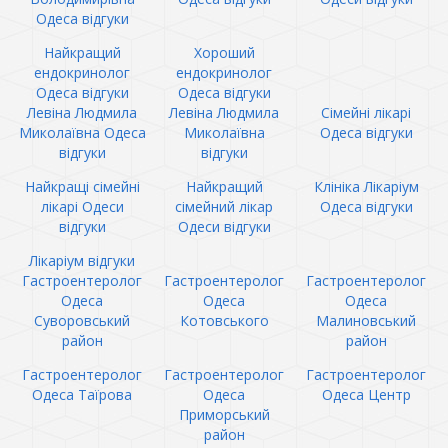
Одеса відгуки
Найкращий
Хороший
ендокринолог
ендокринолог
Одеса відгуки
Одеса відгуки
Левіна Людмила
Левіна Людмила
Сімейні лікарі
Миколаївна Одеса
Миколаївна
Одеса відгуки
відгуки
відгуки
Найкращі сімейні
Найкращий
Клініка Лікаріум
лікарі Одеси
сімейний лікар
Одеса відгуки
відгуки
Одеси відгуки
Лікаріум відгуки
Гастроентеролог
Гастроентеролог
Гастроентеролог
Одеса
Одеса
Одеса
Суворовський
Котовського
Малиновський
район
район
Гастроентеролог
Гастроентеролог
Гастроентеролог
Одеса Таїрова
Одеса
Одеса Центр
Приморський
район