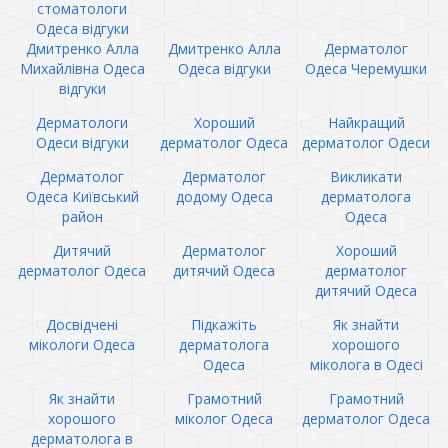
стоматологи
Одеса відгуки
Дмитренко Алла
Дмитренко Алла
Дерматолог
Михайлівна Одеса
Одеса відгуки
Одеса Черемушки
відгуки
Дерматологи
Хороший
Найкращий
Одеси відгуки
дерматолог Одеса
дерматолог Одеси
Дерматолог
Дерматолог
Викликати
Одеса Київський
додому Одеса
дерматолога
район
Одеса
Дитячий
Дерматолог
Хороший
дерматолог Одеса
дитячий Одеса
дерматолог
дитячий Одеса
Досвідчені
Підкажіть
Як знайти
мікологи Одеса
дерматолога
хорошого
Одеса
міколога в Одесі
Як знайти
Грамотний
Грамотний
хорошого
міколог Одеса
дерматолог Одеса
дерматолога в