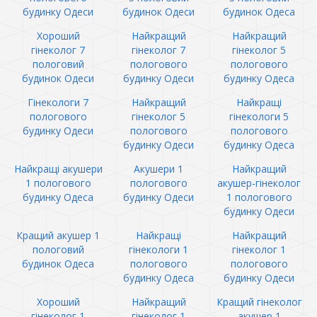
будинку Одеси
будинок Одеси
будинок Одеса
Хороший
Найкращий
Найкращий
гінеколог 7
гінеколог 7
гінеколог 5
пологовий
пологового
пологового
будинок Одеси
будинку Одеси
будинку Одеса
Гінекологи 7
Найкращий
Найкращі
пологового
гінеколог 5
гінекологи 5
будинку Одеси
пологового
пологового
будинку Одеси
будинку Одеса
Найкращі акушери
Акушери 1
Найкращий
1 пологового
пологового
акушер-гінеколог
будинку Одеса
будинку Одеси
1 пологового
будинку Одеси
Кращий акушер 1
Найкращі
Найкращий
пологовий
гінекологи 1
гінеколог 1
будинок Одеса
пологового
пологового
будинку Одеса
будинку Одеси
Хороший
Найкращий
Кращий гінеколог
гінеколог 1
гінеколог 1
акушер 1