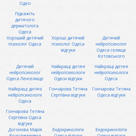
Одесі
Підкажіть
дитячого
дерматолога
Одеса
Хороший дитячий
Хороші дитячий
Дитячий
психолог Одеса
психолог Одеса
нейропсихолог
відгуки
Одеса селище
Котовського
Дитячий
Найкращі дитячі
Найкращі дитячі
нейропсихолог
нейропсихологи
нейропсихологи
Одеса Ленселище
Одеси відгуки
Одеса
Найкращі дитячі
Гончарова Тетяна
Гончарова Тетяна
нейропсихологи
Сергіївна відгуки
Одеса відгуки
Одеса
Гончарова Тетяна
Сергіївна Одеса
відгуки
Догонова Марія
Ендокринологи
Ендокринологи
Володимирівна
Одеса відгуки
Одеси відгуки