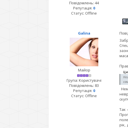
Повідомлень:
44
Репутація:
0
Статус:
Offline
Galina
Пові
Забр
Спец
зазн
маса
Прав
Майор
Ци
Нещ
Група: Користувачі
сам
Повідомлень:
83
Нема
Репутація:
0
невр
Статус:
Offline
скуп
Так 
Проп
поле
рік,