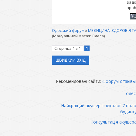
задо
зроб
Одеський форум
»
МЕДИЦИНА, ЗДОРОВ'Я ТА
(Мануальний масаж Одеса)
Сторінка
1
з
1
1
Рекомендовані сайти:
фоорум отзывы
одес
Найкращий акушер гінеколог 7 пол
будинк
Консультація акушер