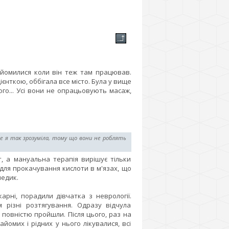
айомилися коли він теж там працював.
цієнткою, оббігала все місто. Була у вище
о... Усі вони не опрацьовують масаж,
ле я так зрозуміла, тому що вони не роблять
 а мануальна терапія вирішує тільки
 для прокачування кислоти в м'язах, що
медик.
рні, порадили дівчатка з неврології.
 різні розтягування. Одразу відчула
 повністю пройшли. Після цього, раз на
айомих і рідних у нього лікувалися, всі