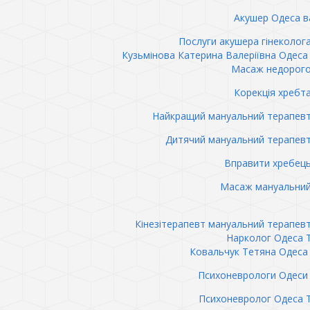
Акушер Одеса в
Послуги акушера гінеколог
Кузьмінова Катерина Валеріївна Одеса 
Масаж недорого
Корекція хребт
Найкращий мануальний терапев
Дитячий мануальний терапев
Вправити хребец
Масаж мануальний
Кінезітерапевт мануальний терапев
Нарколог Одеса 
Ковальчук Тетяна Одеса 
Психоневрологи Одеси 
Психоневролог Одеса 