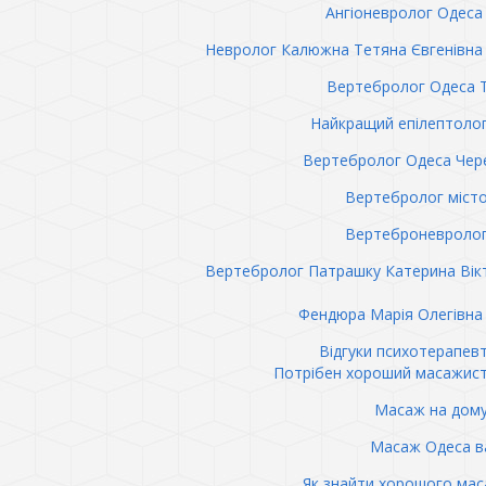
Ангіоневролог Одеса 
Невролог Калюжна Тетяна Євгенівна 
Вертебролог Одеса 
Найкращий епілептоло
Вертебролог Одеса Чер
Вертебролог міст
Вертеброневролог
Вертебролог Патрашку Катерина Вік
Фендюра Марія Олегівна 
Відгуки психотерапев
Потрібен хороший масажис
Масаж на дому
Масаж Одеса в
Як знайти хорошого ма