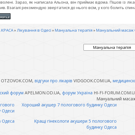
волені. Зараз, як написала Альона, він приймає вдома. Пішов із лік
ив. Взагалі рекомендую звертатися до нього всім, у кого болить спин
 КРАСА
»
Лікування в Одесі
»
Мануальна терапія
»
Мануальний масаж 
OTZOVOK.COM,
відгуки про лікарів
VIDGOOK.COM.UA,
медицинск
ский форум
APELMON.OD.UA,
форум Україна
HI-FI-FORUM.COM.U
Мануальний масаж
огового
Хороший акушер 7 пологового будинку Одеси
у Одеси
а Одеса
Кращі гінекологи акушери 5 пологового
будинку Одеса