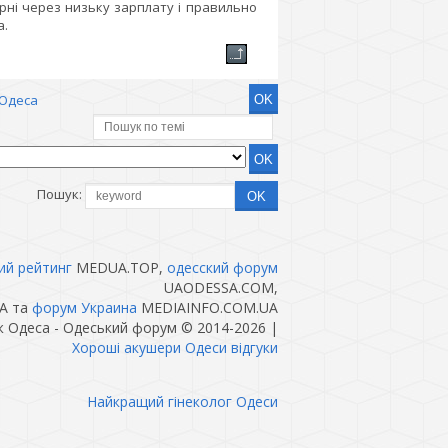
арні через низьку зарплату і правильно
а.
Одеса
Пошук:
ий рейтинг
MEDUA.TOP,
одесский форум
UAODESSA.COM,
A та
форум Украина
MEDIAINFO.COM.UA
 Одеса - Одеський форум © 2014-2026
|
Хороші акушери Одеси відгуки
Найкращий гінеколог Одеси