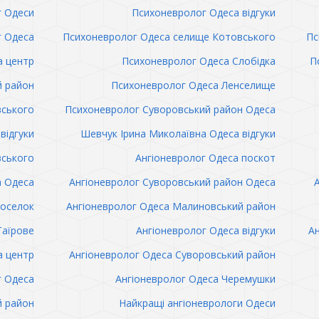
 Одеси
Психоневролог Одеса відгуки
 Одеса
Психоневролог Одеса селище Котовського
Пс
а центр
Психоневролог Одеса Слобідка
П
й район
Психоневролог Одеса Ленселище
вського
Психоневролог Суворовський район Одеса
відгуки
Шевчук Ірина Миколаївна Одеса відгуки
вського
Ангіоневролог Одеса поскот
а Одеса
Ангіоневролог Суворовський район Одеса
поселок
Ангіоневролог Одеса Малиновський район
Таїрове
Ангіоневролог Одеса відгуки
Ан
а центр
Ангіоневролог Одеса Суворовський район
г Одеса
Ангіоневролог Одеса Черемушки
й район
Найкращі ангіоневрологи Одеси