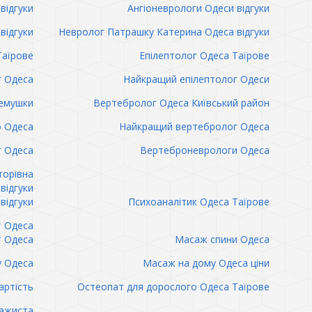
відгуки
Ангіоневрологи Одеси відгуки
відгуки
Невролог Патрашку Катерина Одеса відгуки
Таїрове
Епілептолог Одеса Таїрове
г Одеса
Найкращий епілептолог Одеси
емушки
Вертебролог Одеса Київський район
о Одеса
Найкращий вертебролог Одеса
 Одеса
Вертеброневрологи Одеса
торівна
відгуки
відгуки
Психоаналітик Одеса Таїрове
т Одеса
т Одеса
Масаж спини Одеса
 Одеса
Масаж на дому Одеса ціни
артість
Остеопат для дорослого Одеса Таїрове
сажиста