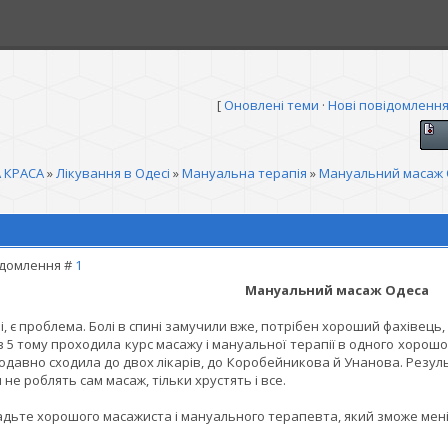
[
Оновлені теми
·
Нові повідомленн
 КРАСА
»
Лікування в Одесі
»
Мануальна терапія
»
Мануальний масаж 
домлення #
1
Мануальний масаж Одеса
і, є проблема. Болі в спині замучили вже, потрібен хороший фахівець
в 5 тому проходила курс масажу і мануальної терапії в одного хорошог
давно сходила до двох лікарів, до Коробейникова й Унанова. Результ
 не роблять сам масаж, тільки хрустять і все.
дьте хорошого масажиста і мануального терапевта, який зможе мені