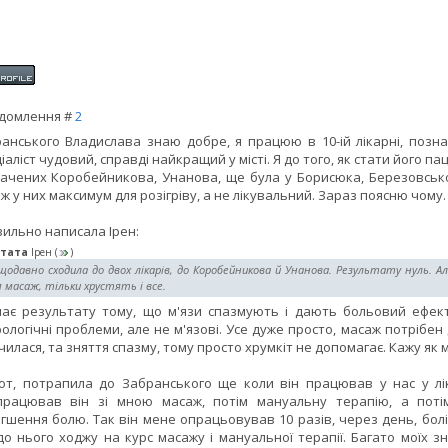
домлення #
2
анського Владислава знаю добре, я працюю в 10-ій лікарні, позн
іаліст чудовий, справді найкращий у місті. Я до того, як стати його па
ачених Коробейникова, Унанова, ще була у Борисюка, Березовськог
ж у них максимум для розігріву, а не лікувальний. Зараз поясню чому.
ильно написала Ірен:
тата
Ірен
(
)
одавно сходила до двох лікарів, до Коробейникова й Унанова. Результату нуль. А
 масаж, тільки хрустять і все.
є результату тому, що м'язи спазмують і дають больовий ефект,
ологічні проблеми, але не м'язові. Усе дуже просто, масаж потрібен
чилася, та зняття спазму, тому просто хрумкіт не допомагає. Кажу як 
от, потрапила до Забранського ще коли він працював у нас у ліка
рацював він зі мною масаж, потім мануальну терапію, а потім
гшення болю. Так він мене опрацьовував 10 разів, через день, болі
 до нього ходжу на курс масажу і мануальної терапії. Багато моїх зн