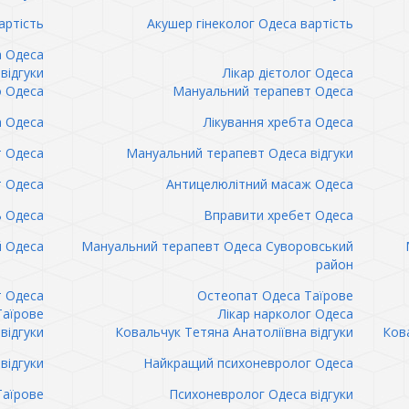
артість
Акушер гінеколог Одеса вартість
а Одеса
відгуки
Лікар дієтолог Одеса
 Одеса
Мануальний терапевт Одеса
а Одеса
Лікування хребта Одеса
т Одеса
Мануальний терапевт Одеса відгуки
т Одеса
Антицелюлітний масаж Одеса
ь Одеса
Вправити хребет Одеса
 Одеса
Мануальний терапевт Одеса Суворовський
район
т Одеса
Остеопат Одеса Таїрове
Таїрове
Лікар нарколог Одеса
відгуки
Ковальчук Тетяна Анатоліївна відгуки
Кова
відгуки
Найкращий психоневролог Одеса
Таїрове
Психоневролог Одеса відгуки