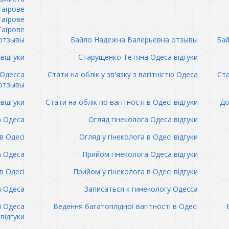
Таїрове
Таїрове
Таїрове
отзывы
Байло Надежна Валерьевна отзывы
Бай
відгуки
Старущенко Тетяна Одеса відгуки
 Одесса
Стати на облік у зв'язку з вагітністю Одеса
Ста
отзывы
відгуки
Стати на облік по вагітності в Одесі відгуки
До
а Одеса
Огляд гінеколога Одеса відгуки
в Одесі
Огляд у гінеколога в Одесі відгуки
а Одеса
Прийом гінеколога Одеса відгуки
в Одесі
Прийом у гінеколога в Одесі відгуки
а Одеса
Записаться к гинекологу Одесса
і Одеса
Ведення багатоплідної вагітності в Одесі
відгуки