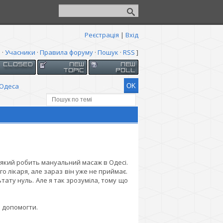
Реєстрація
|
Вхід
я
·
Учасники
·
Правила форуму
·
Пошук
·
RSS
]
Одеса
, який робить мануальний масаж в Одесі.
о лікаря, але зараз він уже не приймає.
ату нуль. Але я так зрозуміла, тому що
 допомогти.