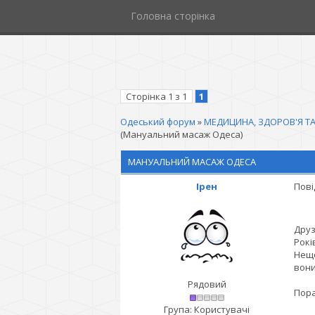
Головна сторінка
Сторінка
1
з
1
1
Одеський форум
»
МЕДИЦИНА, ЗДОРОВ'Я ТА
(Мануальний масаж Одеса)
МАНУАЛЬНИЙ МАСАЖ ОДЕСА
Ірен
Пові
Друз
Рокі
Нещо
вони
Рядовий
Пора
Група: Користувачі