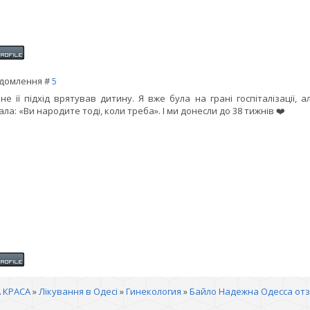
домлення #
5
не її підхід врятував дитину. Я вже була на грані госпіталізації, 
ала: «Ви народите тоді, коли треба». І ми донесли до 38 тижнів ❤️
 КРАСА
»
Лікування в Одесі
»
Гинекология
»
Байло Надежна Одесса от