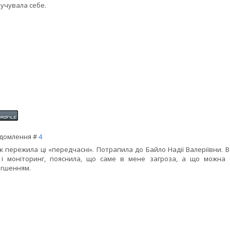
учувала себе.
домлення #
4
ж пережила ці «передчасні». Потрапила до Байло Надії Валеріївни. 
і моніторинг, пояснила, що саме в мене загроза, а що можна 
гшенням.