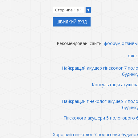
Сторінка
1
з
1
1
Рекомендовані сайти:
фоорум отзывы
одес
Найкращий акушер гінеколог 7 пол
будинк
Консультація акушер
Найкращий гінеколог акушер 7 пол
будинк
Гінекологи акушери 5 пологового 
Хороший гінеколог 7 пологовий будино