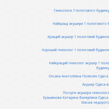
Гінекологи 7 пологового будинк
Найкращі акушери 1 пологового 
Кращий акушер 1 пологовий будино
Хороший гінеколог 1 пологовий будино
Найкращий гінеколог акушер 1 пол
будинк
Оксана Анатоліївна Полюлях Одеса 
Акушер Одеса в
Послуги акушера гінеколог
Кузьмінова Катерина Валеріївна Одеса 
Масаж недорого