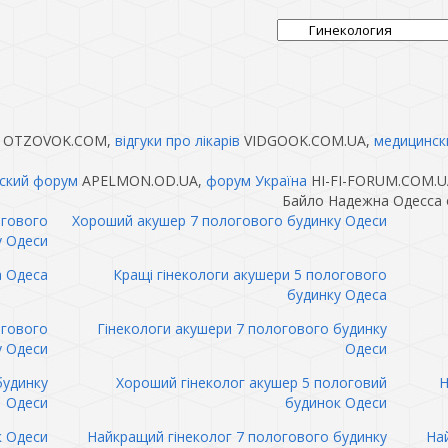
OTZOVOK.COM,
відгуки про лікарів
VIDGOOK.COM.UA,
медицинск
ский форум
APELMON.OD.UA,
форум Україна
HI-FI-FORUM.COM.U
Байло Надежна Одесса 
огового
Хороший акушер 7 пологового будинку Одеси
у Одеси
а Одеса
Кращі гінекологи акушери 5 пологового
будинку Одеса
огового
Гінекологи акушери 7 пологового будинку
у Одеси
Одеси
будинку
Хороший гінеколог акушер 5 пологовий
Н
Одеси
будинок Одеси
к Одеси
Найкращий гінеколог 7 пологового будинку
Най