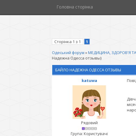
Головна сторінка
Сторінка
1
з
1
1
Одеський форум
»
МЕДИЦИНА, ЗДОРОВ'Я ТА
Надежна Одесса отзывы)
БАЙЛО НАДЕЖНА ОДЕССА ОТЗЫВЫ
katuwa
Пові
Дівч
міся
наро
Рядовий
Група: Користувачі