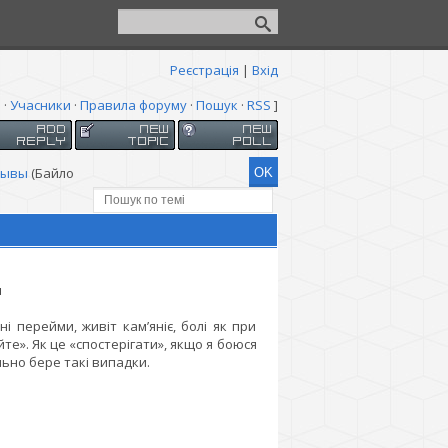
Реєстрація
|
Вхід
я
·
Учасники
·
Правила форуму
·
Пошук
·
RSS
]
зывы
(Байло
ы
 перейми, живіт кам’яніє, болі як при
айте». Як це «спостерігати», якщо я боюся
ьно бере такі випадки.