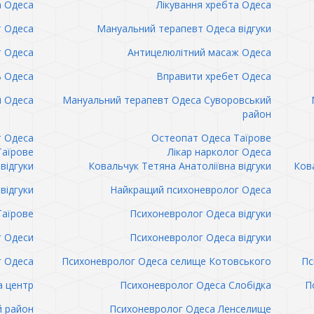
а Одеса
Лікування хребта Одеса
т Одеса
Мануальний терапевт Одеса відгуки
т Одеса
Антицелюлітний масаж Одеса
ь Одеса
Вправити хребет Одеса
 Одеса
Мануальний терапевт Одеса Суворовський
район
т Одеса
Остеопат Одеса Таїрове
Таїрове
Лікар нарколог Одеса
відгуки
Ковальчук Тетяна Анатоліївна відгуки
Кова
відгуки
Найкращий психоневролог Одеса
Таїрове
Психоневролог Одеса відгуки
 Одеси
Психоневролог Одеса відгуки
 Одеса
Психоневролог Одеса селище Котовського
Пс
а центр
Психоневролог Одеса Слобідка
П
й район
Психоневролог Одеса Ленселище