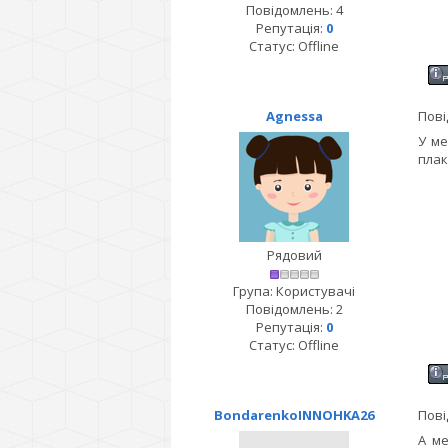
Повідомлень:
4
Репутація:
0
Статус:
Offline
Agnessa
Пові
У ме
плак
Рядовий
Група: Користувачі
Повідомлень:
2
Репутація:
0
Статус:
Offline
BondarenkoINNOHKA26
Пові
А ме