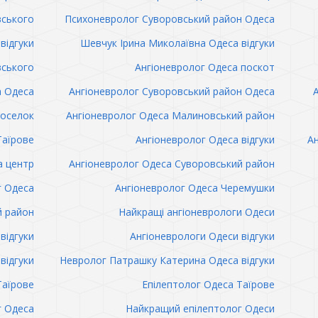
вського
Психоневролог Суворовський район Одеса
відгуки
Шевчук Ірина Миколаївна Одеса відгуки
вського
Ангіоневролог Одеса поскот
а Одеса
Ангіоневролог Суворовський район Одеса
поселок
Ангіоневролог Одеса Малиновський район
Таїрове
Ангіоневролог Одеса відгуки
Ан
а центр
Ангіоневролог Одеса Суворовський район
г Одеса
Ангіоневролог Одеса Черемушки
й район
Найкращі ангіоневрологи Одеси
відгуки
Ангіоневрологи Одеси відгуки
відгуки
Невролог Патрашку Катерина Одеса відгуки
Таїрове
Епілептолог Одеса Таїрове
г Одеса
Найкращий епілептолог Одеси