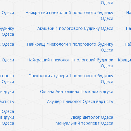
Одеси
у Одеси
Найкращий гінеколог 5 пологового будинку
На
Одеси
будинку
Акушери 1 пологового будинку Одеси
На
Одеса
к Одеса
Найкращі гінекологи 1 пологового будинку
Най
Одеса
к Одеси
Найкращий гінеколог 1 пологовий будинок
Кращий
Одеса
огового
Гінекологи акушери 1 пологового будинку
у Одеси
Одеси
відгуки
Оксана Анатоліївна Полюлях відгуки
артість
Акушер гінеколог Одеса вартість
а Одеса
відгуки
Лікар дієтолог Одеса
 Одеса
Мануальний терапевт Одеса