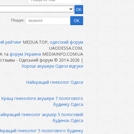
Пошук:
ий рейтинг
MEDUA.TOP,
одесский форум
UAODESSA.COM,
A та
форум Украина
MEDIAINFO.COM.UA
отзывы - Одеський форум © 2014-2026
|
Хороші акушери Одеси відгуки
Найкращий гінеколог Одеси
Кращі гінекологи акушери 7 пологового
будинку Одеса
айкращий гінеколог акушер 5 пологовий
будинок Одеса
кращий гінеколог 5 пологового будинку