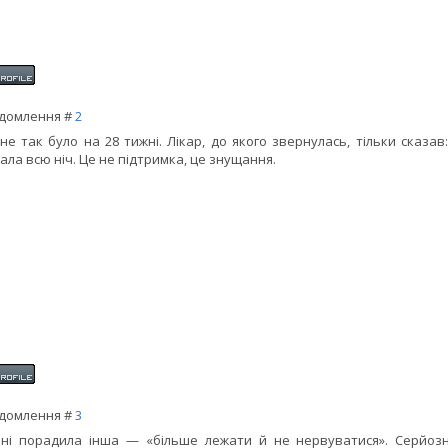
домлення #
2
не так було на 28 тижні. Лікар, до якого звернулась, тільки сказав
ала всю ніч. Це не підтримка, це знущання.
домлення #
3
ні порадила інша — «більше лежати й не нервуватися». Серйозн