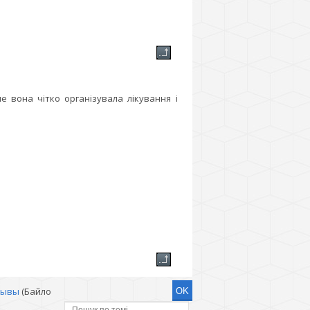
але вона чітко організувала лікування і
зывы
(Байло