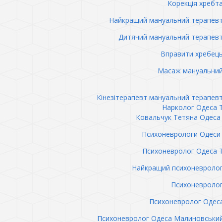
Корекція хребт
Найкращий мануальний терапев
Дитячий мануальний терапев
Вправити хребец
Масаж мануальний
Кінезітерапевт мануальний терапев
Нарколог Одеса 
Ковальчук Тетяна Одеса 
Психоневрологи Одеси 
Психоневролог Одеса 
Найкращий психоневролог
Психоневролог
Психоневролог Одес
Психоневролог Одеса Малиновськи