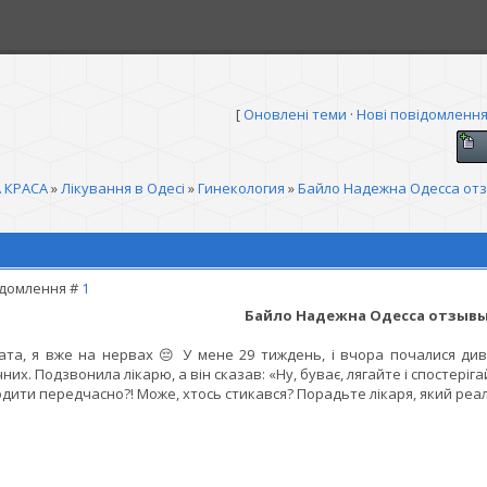
[
Оновлені теми
·
Нові повідомленн
 КРАСА
»
Лікування в Одесі
»
Гинекология
»
Байло Надежна Одесса от
домлення #
1
Байло Надежна Одесса отзыв
ата, я вже на нервах 😔 У мене 29 тиждень, і вчора почалися дивні
чних. Подзвонила лікарю, а він сказав: «Ну, буває, лягайте і спостеріг
дити передчасно?! Може, хтось стикався? Порадьте лікаря, який реал