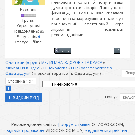
гінеколога і хотіла б почути ваші
думки про таких лікарів. Якщо у вас є
Рядовий
фахівець, з яким у вас склалося
хороше взаєморозуміння і вам був
Група:
призначений ефективний курс
Користувачі
лікування, поділіться
Повідомлень:
86
рекомендаціями.
Репутація:
0
Статус:
Offline
Одеський форум
»
МЕДИЦИНА, ЗДОРОВ'Я ТА КРАСА
»
Лікування в Одесі
»
Гинекология
»
Гінеколог терапевт в
Одесі відгуки
(гінеколог терапевт в Одесі відгуки)
Сторінка
1
з
1
1
Пошук:
Рекомендовані сайти:
фоорум отзывы
OTZOVOK.COM,
відгуки про лікарів
VIDGOOK.COM.UA,
медицинский рейтинг