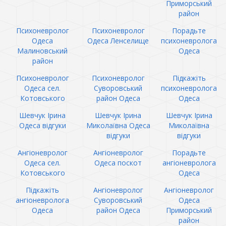
Приморський
район
Психоневролог
Психоневролог
Порадьте
Одеса
Одеса Ленселище
психоневролога
Малиновський
Одеса
район
Психоневролог
Психоневролог
Підкажіть
Одеса сел.
Суворовський
психоневролога
Котовського
район Одеса
Одеса
Шевчук Ірина
Шевчук Ірина
Шевчук Ірина
Одеса відгуки
Миколаївна Одеса
Миколаївна
відгуки
відгуки
Ангіоневролог
Ангіоневролог
Порадьте
Одеса сел.
Одеса поскот
ангіоневролога
Котовського
Одеса
Підкажіть
Ангіоневролог
Ангіоневролог
ангіоневролога
Суворовський
Одеса
Одеса
район Одеса
Приморський
район