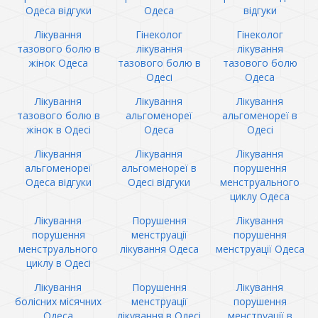
Одеса відгуки
Одеса
відгуки
Лікування
Гінеколог
Гінеколог
тазового болю в
лікування
лікування
жінок Одеса
тазового болю в
тазового болю
Одесі
Одеса
Лікування
Лікування
Лікування
тазового болю в
альгоменореї
альгоменореї в
жінок в Одесі
Одеса
Одесі
Лікування
Лікування
Лікування
альгоменореї
альгоменореї в
порушення
Одеса відгуки
Одесі відгуки
менструального
циклу Одеса
Лікування
Порушення
Лікування
порушення
менструації
порушення
менструального
лікування Одеса
менструації Одеса
циклу в Одесі
Лікування
Порушення
Лікування
болісних місячних
менструації
порушення
Одеса
лікування в Одесі
менструації в