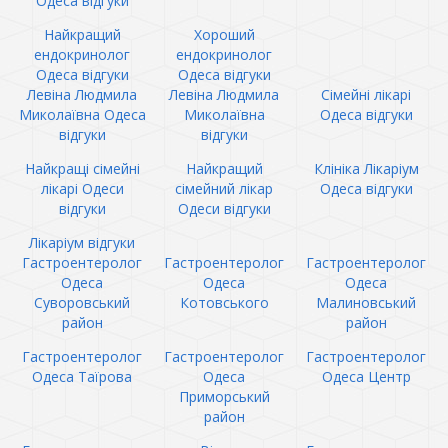
Одеса відгуки
Найкращий
Хороший
ендокринолог
ендокринолог
Одеса відгуки
Одеса відгуки
Левіна Людмила
Левіна Людмила
Сімейні лікарі
Миколаївна Одеса
Миколаївна
Одеса відгуки
відгуки
відгуки
Найкращі сімейні
Найкращий
Клініка Лікаріум
лікарі Одеси
сімейний лікар
Одеса відгуки
відгуки
Одеси відгуки
Лікаріум відгуки
Гастроентеролог
Гастроентеролог
Гастроентеролог
Одеса
Одеса
Одеса
Суворовський
Котовського
Малиновський
район
район
Гастроентеролог
Гастроентеролог
Гастроентеролог
Одеса Таїрова
Одеса
Одеса Центр
Приморський
район