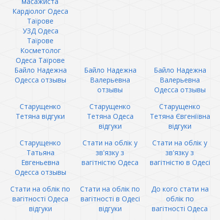
масажиста
Кардіолог Одеса
Таїрове
УЗД Одеса
Таїрове
Косметолог
Одеса Таїрове
Байло Надежна
Байло Надежна
Байло Надежна
Одесса отзывы
Валерьевна
Валерьевна
отзывы
Одесса отзывы
Старущенко
Старущенко
Старущенко
Тетяна відгуки
Тетяна Одеса
Тетяна Євгеніївна
відгуки
відгуки
Старущенко
Стати на облік у
Стати на облік у
Татьяна
зв'язку з
зв'язку з
Евгеньевна
вагітністю Одеса
вагітністю в Одесі
Одесса отзывы
Стати на облік по
Стати на облік по
До кого стати на
вагітності Одеса
вагітності в Одесі
облік по
відгуки
відгуки
вагітності Одеса