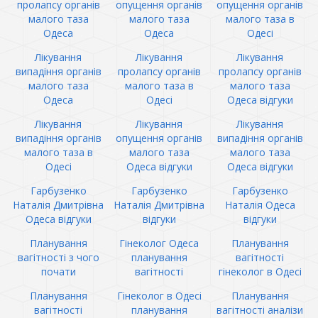
пролапсу органів
опущення органів
опущення органів
малого таза
малого таза
малого таза в
Одеса
Одеса
Одесі
Лікування
Лікування
Лікування
випадіння органів
пролапсу органів
пролапсу органів
малого таза
малого таза в
малого таза
Одеса
Одесі
Одеса відгуки
Лікування
Лікування
Лікування
випадіння органів
опущення органів
випадіння органів
малого таза в
малого таза
малого таза
Одесі
Одеса відгуки
Одеса відгуки
Гарбузенко
Гарбузенко
Гарбузенко
Наталія Дмитрівна
Наталія Дмитрівна
Наталія Одеса
Одеса відгуки
відгуки
відгуки
Планування
Гінеколог Одеса
Планування
вагітності з чого
планування
вагітності
почати
вагітності
гінеколог в Одесі
Планування
Гінеколог в Одесі
Планування
вагітності
планування
вагітності аналізи