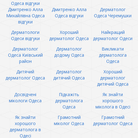
Одеса відгуки
Дмитренко Алла
Дмитренко Алла
Дерматолог
Михайлівна Одеса
Одеса відгуки
Одеса Черемушки
відгуки
Дерматологи
Хороший
Найкращий
Одеси відгуки
дерматолог Одеса
дерматолог Одеси
Дерматолог
Дерматолог
Викликати
Одеса Київський
додому Одеса
дерматолога
район
Одеса
Дитячий
Дерматолог
Хороший
дерматолог Одеса
дитячий Одеса
дерматолог
дитячий Одеса
Досвідчені
Підкажіть
Як знайти
мікологи Одеса
дерматолога
хорошого
Одеса
міколога в Одесі
Як знайти
Грамотний
Грамотний
хорошого
міколог Одеса
дерматолог Одеса
дерматолога в
Одесі