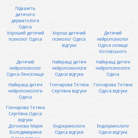
Підкажіть
дитячого
дерматолога
Одеса
Хороший дитячий
Хороші дитячий
Дитячий
психолог Одеса
психолог Одеса
нейропсихолог
відгуки
Одеса селище
Котовського
Дитячий
Найкращі дитячі
Найкращі дитячі
нейропсихолог
нейропсихологи
нейропсихологи
Одеса Ленселище
Одеси відгуки
Одеса
Найкращі дитячі
Гончарова Тетяна
Гончарова Тетяна
нейропсихологи
Сергіївна відгуки
Одеса відгуки
Одеса
Гончарова Тетяна
Сергіївна Одеса
відгуки
Догонова Марія
Ендокринологи
Ендокринологи
Володимирівна
Одеса відгуки
Одеси відгуки