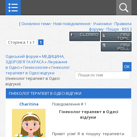
[
Оновлені теми
·
Нові повідомлення
·
Учасники
·
Правила
форуму
·
Пошук
·
RSS
]
Сторінка
1
з
1
1
Одеський форум
»
МЕДИЦИНА,
ЗДОРОВ'Я ТА КРАСА
»
Лікування
в Одесі
»
Гинекология
»
Гінеколог
терапевт в Одесі відгуки
(гінеколог терапевт в Одесі
відгуки)
ГІНЕКОЛОГ ТЕРАПЕВТ В ОДЕСІ ВІДГУКИ
Charitina
Повідомлення #
1
Гінеколог терапевт в Одесі
відгуки
Привіт усім! Я в пошуку терапевта-