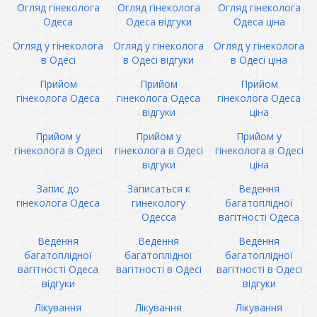
Огляд гінеколога
Огляд гінеколога
Огляд гінеколога
Одеса
Одеса відгуки
Одеса ціна
Огляд у гінеколога
Огляд у гінеколога
Огляд у гінеколога
в Одесі
в Одесі відгуки
в Одесі ціна
Прийом
Прийом
Прийом
гінеколога Одеса
гінеколога Одеса
гінеколога Одеса
відгуки
ціна
Прийом у
Прийом у
Прийом у
гінеколога в Одесі
гінеколога в Одесі
гінеколога в Одесі
відгуки
ціна
Запис до
Записаться к
Ведення
гінеколога Одеса
гинекологу
багатоплідної
Одесса
вагітності Одеса
Ведення
Ведення
Ведення
багатоплідної
багатоплідної
багатоплідної
вагітності Одеса
вагітності в Одесі
вагітності в Одесі
відгуки
відгуки
Лікування
Лікування
Лікування