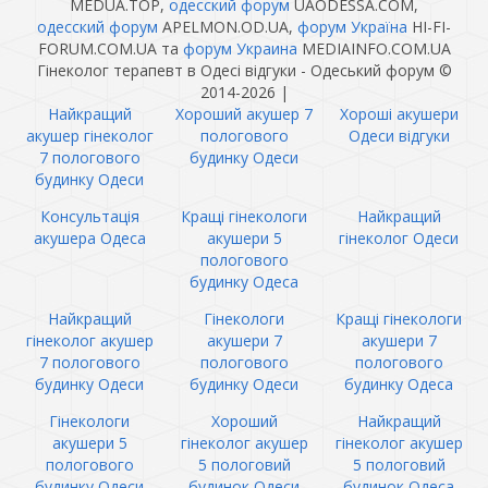
MEDUA.TOP,
одесский форум
UAODESSA.COM,
одесский форум
APELMON.OD.UA,
форум Україна
HI-FI-
FORUM.COM.UA та
форум Украина
MEDIAINFO.COM.UA
Гінеколог терапевт в Одесі відгуки - Одеський форум ©
2014-2026
|
Найкращий
Хороший акушер 7
Хороші акушери
акушер гінеколог
пологового
Одеси відгуки
7 пологового
будинку Одеси
будинку Одеси
Консультація
Кращі гінекологи
Найкращий
акушера Одеса
акушери 5
гінеколог Одеси
пологового
будинку Одеса
Найкращий
Гінекологи
Кращі гінекологи
гінеколог акушер
акушери 7
акушери 7
7 пологового
пологового
пологового
будинку Одеси
будинку Одеси
будинку Одеса
Гінекологи
Хороший
Найкращий
акушери 5
гінеколог акушер
гінеколог акушер
пологового
5 пологовий
5 пологовий
будинку Одеси
будинок Одеси
будинок Одеса