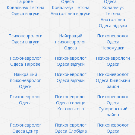
Таїрове
Одеса
Одеса
Ковальчук Тетяна
Ковальчук Тетяна
Ковальчук
Одеса відгуки
Анатоліївна відгуки
Тетяна
Анатоліївна
Одеса відгуки
Психоневрологи
Найкращий
Психоневролог
Одеси відгуки
психоневролог
Одеса
Одеса
Черемушки
Психоневролог
Психоневролог
Психоневрологи
Одеса Таїрове
Одеса відгуки
Одеси
Найкращий
Психоневролог
Психоневролог
психоневролог
Одеса відгуки
Одеса Київський
Одеси
район
Психоневролог
Психоневролог
Психоневролог
Одеса
Одеса селище
Одеса
Котовського
Суворовський
район
Психоневролог
Психоневролог
Психоневролог
Одеса центр
Одеса Слобідка
Одеса