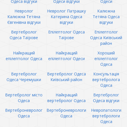
Одеса відгуки
Одеси відгуки
Одеси
Невролог
Невролог Патрашку
Калюжна
Калюжна Тетяна
Катерина Одеса
Тетяна Одеса
Євгенівна відгуки
відгуки
відгуки
Вертебролог
Епілептолог Одеса
Епілептолог
Одеса Таїрове
Таїрове
Одеса Київський
район
Найкращий
Найкращий
Хороший
епілептолог Одеса
епілептолог Одеси
епілептолог
Одеса
Вертебролог
Вертебролог Одеса
Консультація
Одеса Черемушки
Київський район
вертебролога
Одеса
Вертебролог місто
Найкращий
Вертебролог
Одеса
вертебролог Одеса
Одеса відгуки
Вертеброневролог
Вертеброневрологи
Невропатологи
Одеса
Одеса
вертебрологи
Одеса