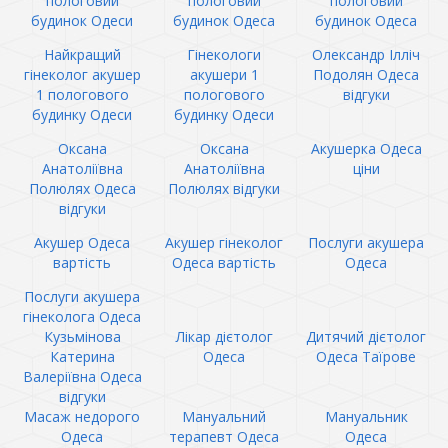
пологовий
пологовий
пологовий
будинок Одеси
будинок Одеса
будинок Одеса
Найкращий
Гінекологи
Олександр Ілліч
гінеколог акушер
акушери 1
Подолян Одеса
1 пологового
пологового
відгуки
будинку Одеси
будинку Одеси
Оксана
Оксана
Акушерка Одеса
Анатоліївна
Анатоліївна
ціни
Полюлях Одеса
Полюлях відгуки
відгуки
Акушер Одеса
Акушер гінеколог
Послуги акушера
вартість
Одеса вартість
Одеса
Послуги акушера
гінеколога Одеса
Кузьмінова
Лікар дієтолог
Дитячий дієтолог
Катерина
Одеса
Одеса Таїрове
Валеріївна Одеса
відгуки
Масаж недорого
Мануальний
Мануальник
Одеса
терапевт Одеса
Одеса