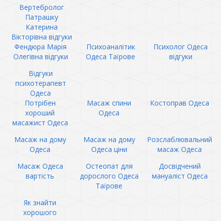
Вертебролог
Патрашку
Катерина
Вікторівна відгуки
Фендюра Марія
Психоаналітик
Психолог Одеса
Олегівна відгуки
Одеса Таїрове
відгуки
Відгуки
психотерапевт
Одеса
Потрібен
Масаж спини
Костоправ Одеса
хороший
Одеса
масажист Одеса
Масаж на дому
Масаж на дому
Розслаблювальний
Одеса
Одеса ціни
масаж Одеса
Масаж Одеса
Остеопат для
Досвідчений
вартість
дорослого Одеса
мануаліст Одеса
Таїрове
Як знайти
хорошого