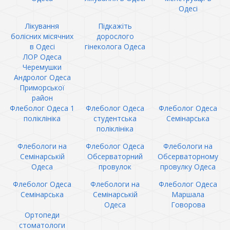
Одесі
Лікування
Підкажіть
болісних місячних
дорослого
в Одесі
гінеколога Одеса
ЛОР Одеса
Черемушки
Андролог Одеса
Приморської
район
Флеболог Одеса 1
Флеболог Одеса
Флеболог Одеса
поліклініка
студентська
Семінарська
поліклініка
Флебологи на
Флеболог Одеса
Флебологи на
Семінарській
Обсерваторний
Обсерваторному
Одеса
провулок
провулку Одеса
Флеболог Одеса
Флебологи на
Флеболог Одеса
Семінарська
Семінарській
Маршала
Одеса
Говорова
Ортопеди
стоматологи