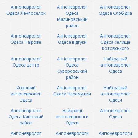
Ангіоневролог
Ангіоневролог
Ангіоневролог
Одеса Ленпоселок
Одеса
Одеса Слобідка
Малиновський
район
Ангіоневролог
Ангіоневролог
Ангіоневролог
Одеса Таїрове
Одеса відгуки
Одеса селище
Котовського
Ангіоневролог
Ангіоневролог
Найкращий
Одеса центр
Одеса
ангіоневролог
Суворовський
Одеса
район
Хороший
Ангіоневролог
Найкращий
ангіоневролог
Одеса Черемушки
ангіоневролог
Одеса
Одеси
Ангіоневролог
Найкращі
Ангіоневролог
Одеса Київський
ангіоневрологи
Одеса
район
Одеси
Ангіоневролог
Ангіоневрологи
Ангіоневрологи