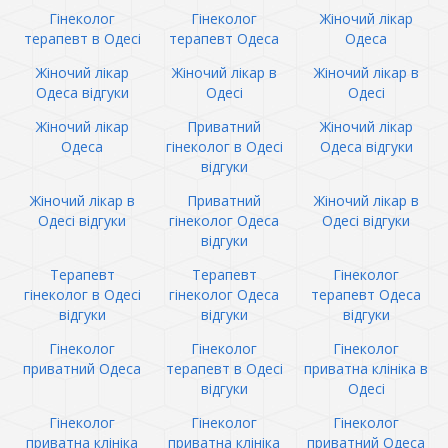
Гінеколог
Гінеколог
Жіночий лікар
терапевт в Одесі
терапевт Одеса
Одеса
Жіночий лікар
Жіночий лікар в
Жіночий лікар в
Одеса відгуки
Одесі
Одесі
Жіночий лікар
Приватний
Жіночий лікар
Одеса
гінеколог в Одесі
Одеса відгуки
відгуки
Жіночий лікар в
Приватний
Жіночий лікар в
Одесі відгуки
гінеколог Одеса
Одесі відгуки
відгуки
Терапевт
Терапевт
Гінеколог
гінеколог в Одесі
гінеколог Одеса
терапевт Одеса
відгуки
відгуки
відгуки
Гінеколог
Гінеколог
Гінеколог
приватний Одеса
терапевт в Одесі
приватна клініка в
відгуки
Одесі
Гінеколог
Гінеколог
Гінеколог
приватна клініка
приватна клініка
приватний Одеса