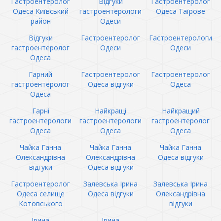
Гастроентеролог
Відгуки
Гастроентеролог
Одеса Київський
гастроентерологи
Одеса Таїрове
район
Одеси
Відгуки
Гастроентеролог
Гастроентерологи
гастроентеролог
Одеси
Одеси
Одеса
Гарний
Гастроентеролог
Гастроентеролог
гастроентеролог
Одеса відгуки
Одеса
Одеса
Гарні
Найкращі
Найкращий
гастроентерологи
гастроентерологи
гастроентеролог
Одеса
Одеса
Одеса
Чайка Ганна
Чайка Ганна
Чайка Ганна
Олександрівна
Олександрівна
Одеса відгуки
відгуки
Одеса відгуки
Гастроентеролог
Залевська Ірина
Залевська Ірина
Одеса селище
Одеса відгуки
Олександрівна
Котовського
відгуки
Ірина
Ірина