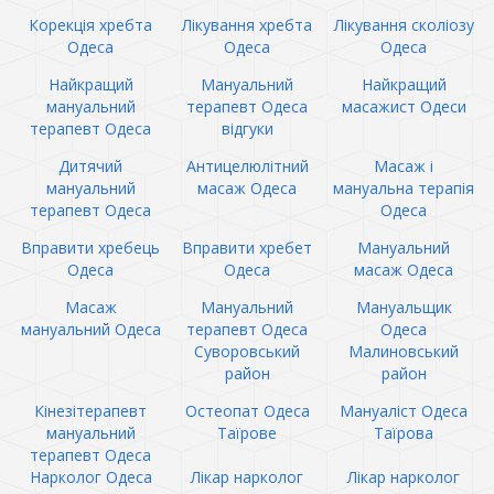
Корекція хребта
Лікування хребта
Лікування сколіозу
Одеса
Одеса
Одеса
Найкращий
Мануальний
Найкращий
мануальний
терапевт Одеса
масажист Одеси
терапевт Одеса
відгуки
Дитячий
Антицелюлітний
Масаж і
мануальний
масаж Одеса
мануальна терапія
терапевт Одеса
Одеса
Вправити хребець
Вправити хребет
Мануальний
Одеса
Одеса
масаж Одеса
Масаж
Мануальний
Мануальщик
мануальний Одеса
терапевт Одеса
Одеса
Суворовський
Малиновський
район
район
Кінезітерапевт
Остеопат Одеса
Мануаліст Одеса
мануальний
Таїрове
Таїрова
терапевт Одеса
Нарколог Одеса
Лікар нарколог
Лікар нарколог