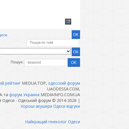
деси
Пошук:
ий рейтинг
MEDUA.TOP,
одесский форум
UAODESSA.COM,
A та
форум Украина
MEDIAINFO.COM.UA
и Одеси - Одеський форум © 2014-2026
|
Хороші акушери Одеси відгуки
Найкращий гінеколог Одеси