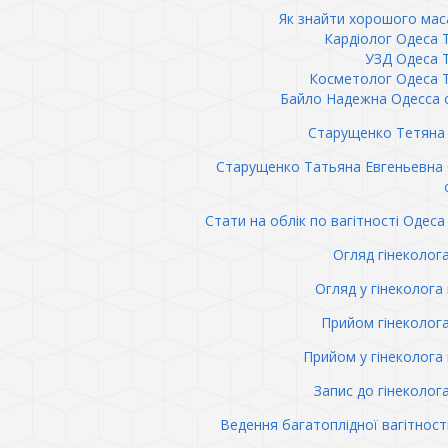
Як знайти хорошого ма
Кардіолог Одеса 
УЗД Одеса 
Косметолог Одеса 
Байло Надежна Одесса 
Старущенко Тетяна 
Старущенко Татьяна Евгеньевна
Стати на облік по вагітності Одеса 
Огляд гінеколог
Огляд у гінеколога 
Прийом гінеколог
Прийом у гінеколога 
Запис до гінеколог
Ведення багатоплідної вагітност