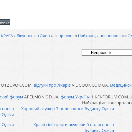
 КРАСА
»
Лікування в Одесі
»
Неврологія
»
Найкращі ангіоневрологи О
OTZOVOK.COM,
відгуки про лікарів
VIDGOOK.COM.UA,
медицинск
ский форум
APELMON.OD.UA,
форум Україна
HI-FI-FORUM.COM.U
Найкращі ангіоневролог
огового
Хороший акушер 7 пологового будинку Одеси
у Одеси
а Одеса
Кращі гінекологи акушери 5 пологового
будинку Одеса