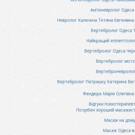
Ангіоневролог Одеса 
Невролог Калюжна Тетяна Євгенівна 
Вертебролог Одеса 
Найкращий епілептоло
Вертебролог Одеса Чер
Вертебролог міст
Вертеброневролог
Вертебролог Патрашку Катерина Вік
Фендюра Марія Олегівна 
Відгуки психотерапев
Потрібен хороший масажис
Масаж на дому
Масаж Одеса в