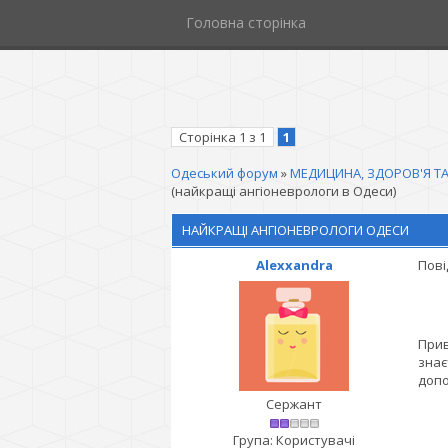
Головна сторінка
Сторінка
1
з
1
1
Одеський форум
»
МЕДИЦИНА, ЗДОРОВ'Я ТА
(найкращі ангіоневрологи в Одеси)
НАЙКРАЩІ АНГІОНЕВРОЛОГИ ОДЕСИ
Alexxandra
Пові
Прив
знає
допо
Сержант
Група: Користувачі