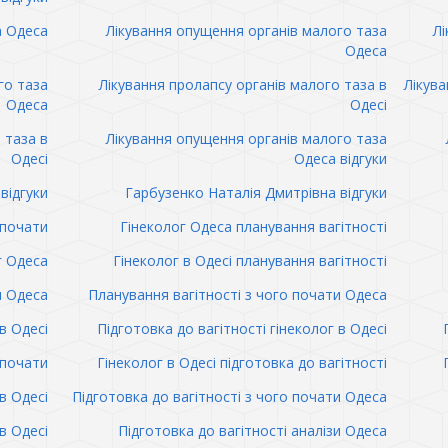
а Одеса
Лікування опущення органів малого таза
Лі
Одеса
го таза
Лікування пролапсу органів малого таза в
Лікува
Одеса
Одесі
 таза в
Лікування опущення органів малого таза
Одесі
Одеса відгуки
відгуки
Гарбузенко Наталія Дмитрівна відгуки
 почати
Гінеколог Одеса планування вагітності
г Одеса
Гінеколог в Одесі планування вагітності
и Одеса
Планування вагітності з чого почати Одеса
в Одесі
Підготовка до вагітності гінеколог в Одесі
 почати
Гінеколог в Одесі підготовка до вагітності
в Одесі
Підготовка до вагітності з чого почати Одеса
в Одесі
Підготовка до вагітності аналізи Одеса