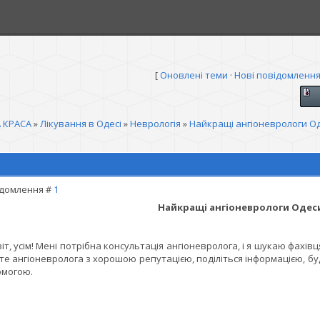
[
Оновлені теми
·
Нові повідомленн
 КРАСА
»
Лікування в Одесі
»
Неврологія
»
Найкращі ангіоневрологи О
домлення #
1
Найкращі ангіоневрологи Одес
іт, усім! Мені потрібна консультація ангіоневролога, і я шукаю фахів
те ангіоневролога з хорошою репутацією, поділіться інформацією, б
могою.