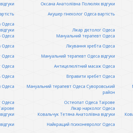
відгуки
Оксана Анатоліївна Полюлях відгуки
артість
Акушер гінеколог Одеса вартість
а Одеса
відгуки
Лікар дієтолог Одеса
 Одеса
Мануальний терапевт Одеса
а Одеса
Лікування хребта Одеса
т Одеса
Мануальний терапевт Одеса відгуки
т Одеса
Антицелюлітний масаж Одеса
ь Одеса
Вправити хребет Одеса
 Одеса
Мануальний терапевт Одеса Суворовський
район
т Одеса
Остеопат Одеса Таїрове
Таїрове
Лікар нарколог Одеса
відгуки
Ковальчук Тетяна Анатоліївна відгуки
Кова
відгуки
Найкращий психоневролог Одеса