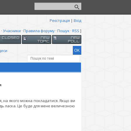
Реєстрація
|
Вхід
я
·
Учасники
·
Правила форуму
·
Пошук
·
RSS
]
деси
и
ця, на якого можна покладатися. Якщо ви
удь ласка. Це буде для мене величезною