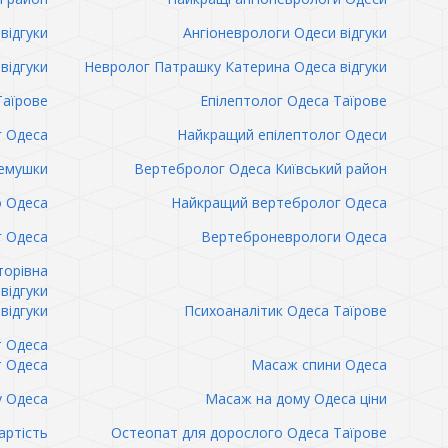
відгуки
Ангіоневрологи Одеси відгуки
відгуки
Невролог Патрашку Катерина Одеса відгуки
Таїрове
Епілептолог Одеса Таїрове
г Одеса
Найкращий епілептолог Одеси
емушки
Вертебролог Одеса Київський район
о Одеса
Найкращий вертебролог Одеса
 Одеса
Вертеброневрологи Одеса
торівна
відгуки
відгуки
Психоаналітик Одеса Таїрове
т Одеса
т Одеса
Масаж спини Одеса
 Одеса
Масаж на дому Одеса ціни
артість
Остеопат для дорослого Одеса Таїрове