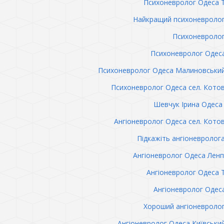
Психоневролог Одеса 
Найкращий психоневролог
Психоневролог
Психоневролог Одес
Психоневролог Одеса Малиновськи
Психоневролог Одеса сел. Кото
Шевчук Ірина Одеса 
Ангіоневролог Одеса сел. Кото
Підкажіть ангіоневролог
Ангіоневролог Одеса Лен
Ангіоневролог Одеса 
Ангіоневролог Одес
Хороший ангіоневроло
Ангіоневролог Одеса Київськи