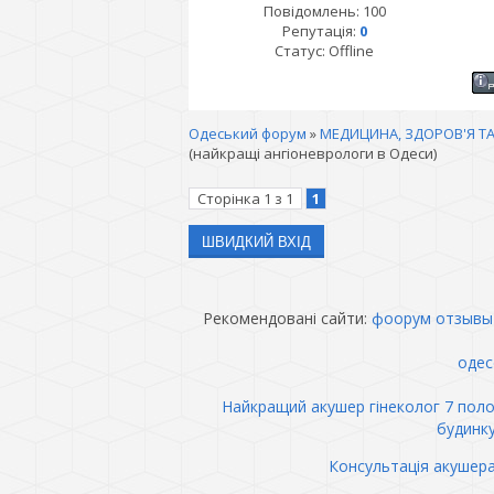
Повідомлень:
100
Репутація:
0
Статус:
Offline
Одеський форум
»
МЕДИЦИНА, ЗДОРОВ'Я ТА
(найкращі ангіоневрологи в Одеси)
Сторінка
1
з
1
1
Рекомендовані сайти:
фоорум отзывы
одес
Найкращий акушер гінеколог 7 пол
будинк
Консультація акушер