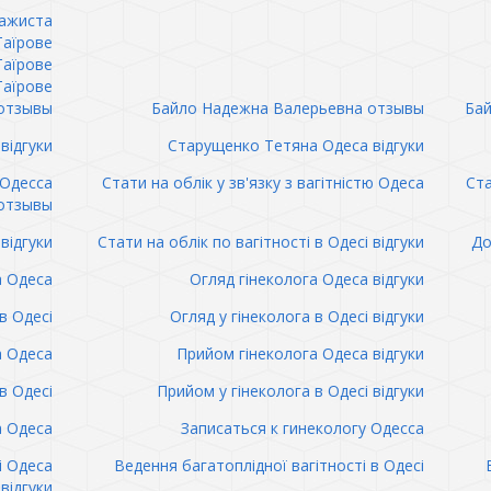
сажиста
Таїрове
Таїрове
Таїрове
отзывы
Байло Надежна Валерьевна отзывы
Бай
відгуки
Старущенко Тетяна Одеса відгуки
 Одесса
Стати на облік у зв'язку з вагітністю Одеса
Ста
отзывы
відгуки
Стати на облік по вагітності в Одесі відгуки
До
а Одеса
Огляд гінеколога Одеса відгуки
в Одесі
Огляд у гінеколога в Одесі відгуки
а Одеса
Прийом гінеколога Одеса відгуки
в Одесі
Прийом у гінеколога в Одесі відгуки
а Одеса
Записаться к гинекологу Одесса
і Одеса
Ведення багатоплідної вагітності в Одесі
відгуки