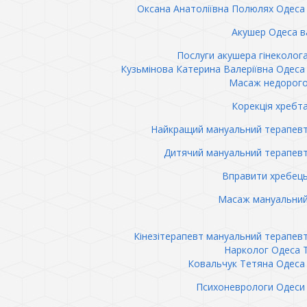
Оксана Анатоліївна Полюлях Одеса 
Акушер Одеса в
Послуги акушера гінеколог
Кузьмінова Катерина Валеріївна Одеса 
Масаж недорого
Корекція хребт
Найкращий мануальний терапев
Дитячий мануальний терапев
Вправити хребец
Масаж мануальний
Кінезітерапевт мануальний терапев
Нарколог Одеса 
Ковальчук Тетяна Одеса 
Психоневрологи Одеси 