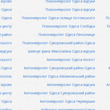
Таїрове
Психоневролог Одеса відгуки
 Одеси
Психоневролог Одеса відгуки
 Одеса
Психоневролог Одеса селище Котовського
Пс
а центр
Психоневролог Одеса Слобідка
П
й район
Психоневролог Одеса Ленселище
вського
Психоневролог Суворовський район Одеса
відгуки
Шевчук Ірина Миколаївна Одеса відгуки
вського
Ангіоневролог Одеса поскот
а Одеса
Ангіоневролог Суворовський район Одеса
поселок
Ангіоневролог Одеса Малиновський район
Таїрове
Ангіоневролог Одеса відгуки
Ан
а центр
Ангіоневролог Одеса Суворовський район
г Одеса
Ангіоневролог Одеса Черемушки
й район
Найкращі ангіоневрологи Одеси