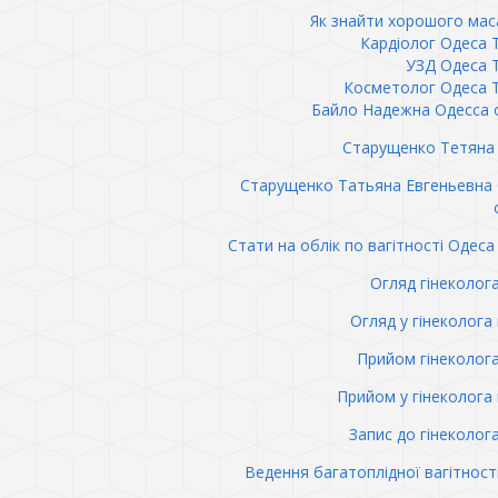
Як знайти хорошого ма
Кардіолог Одеса 
УЗД Одеса 
Косметолог Одеса 
Байло Надежна Одесса 
Старущенко Тетяна 
Старущенко Татьяна Евгеньевна
Стати на облік по вагітності Одеса 
Огляд гінеколог
Огляд у гінеколога 
Прийом гінеколог
Прийом у гінеколога 
Запис до гінеколог
Ведення багатоплідної вагітност