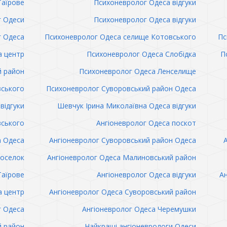
Таїрове
Психоневролог Одеса відгуки
 Одеси
Психоневролог Одеса відгуки
 Одеса
Психоневролог Одеса селище Котовського
Пс
а центр
Психоневролог Одеса Слобідка
П
й район
Психоневролог Одеса Ленселище
вського
Психоневролог Суворовський район Одеса
відгуки
Шевчук Ірина Миколаївна Одеса відгуки
вського
Ангіоневролог Одеса поскот
а Одеса
Ангіоневролог Суворовський район Одеса
поселок
Ангіоневролог Одеса Малиновський район
Таїрове
Ангіоневролог Одеса відгуки
Ан
а центр
Ангіоневролог Одеса Суворовський район
г Одеса
Ангіоневролог Одеса Черемушки
й район
Найкращі ангіоневрологи Одеси