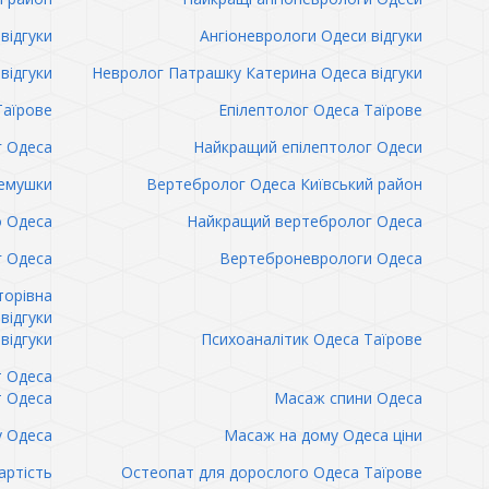
відгуки
Ангіоневрологи Одеси відгуки
відгуки
Невролог Патрашку Катерина Одеса відгуки
Таїрове
Епілептолог Одеса Таїрове
г Одеса
Найкращий епілептолог Одеси
емушки
Вертебролог Одеса Київський район
о Одеса
Найкращий вертебролог Одеса
 Одеса
Вертеброневрологи Одеса
торівна
відгуки
відгуки
Психоаналітик Одеса Таїрове
т Одеса
т Одеса
Масаж спини Одеса
 Одеса
Масаж на дому Одеса ціни
артість
Остеопат для дорослого Одеса Таїрове