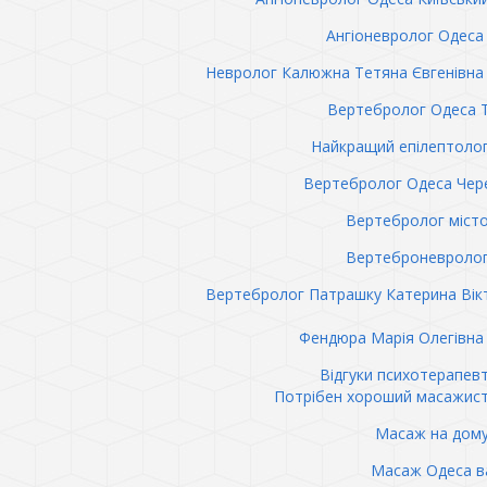
Ангіоневролог Одеса 
Невролог Калюжна Тетяна Євгенівна 
Вертебролог Одеса 
Найкращий епілептоло
Вертебролог Одеса Чер
Вертебролог міст
Вертеброневролог
Вертебролог Патрашку Катерина Вік
Фендюра Марія Олегівна 
Відгуки психотерапев
Потрібен хороший масажис
Масаж на дому
Масаж Одеса в