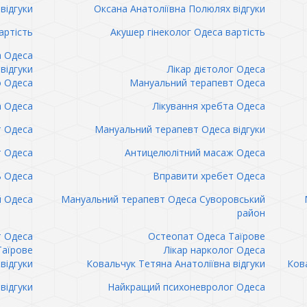
відгуки
Оксана Анатоліївна Полюлях відгуки
артість
Акушер гінеколог Одеса вартість
а Одеса
відгуки
Лікар дієтолог Одеса
 Одеса
Мануальний терапевт Одеса
а Одеса
Лікування хребта Одеса
т Одеса
Мануальний терапевт Одеса відгуки
т Одеса
Антицелюлітний масаж Одеса
ь Одеса
Вправити хребет Одеса
 Одеса
Мануальний терапевт Одеса Суворовський
район
т Одеса
Остеопат Одеса Таїрове
Таїрове
Лікар нарколог Одеса
відгуки
Ковальчук Тетяна Анатоліївна відгуки
Кова
відгуки
Найкращий психоневролог Одеса