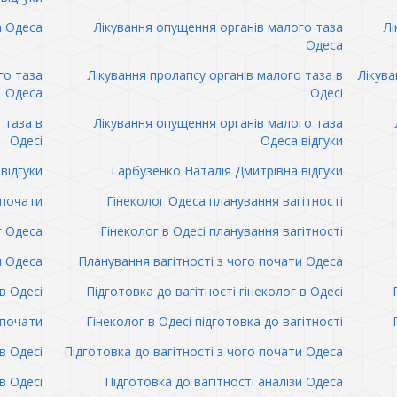
а Одеса
Лікування опущення органів малого таза
Лі
Одеса
го таза
Лікування пролапсу органів малого таза в
Лікува
Одеса
Одесі
 таза в
Лікування опущення органів малого таза
Одесі
Одеса відгуки
відгуки
Гарбузенко Наталія Дмитрівна відгуки
 почати
Гінеколог Одеса планування вагітності
г Одеса
Гінеколог в Одесі планування вагітності
и Одеса
Планування вагітності з чого почати Одеса
в Одесі
Підготовка до вагітності гінеколог в Одесі
 почати
Гінеколог в Одесі підготовка до вагітності
в Одесі
Підготовка до вагітності з чого почати Одеса
в Одесі
Підготовка до вагітності аналізи Одеса