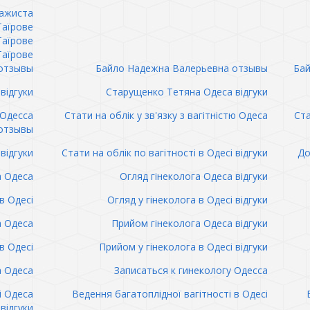
сажиста
Таїрове
Таїрове
Таїрове
отзывы
Байло Надежна Валерьевна отзывы
Бай
відгуки
Старущенко Тетяна Одеса відгуки
 Одесса
Стати на облік у зв'язку з вагітністю Одеса
Ста
отзывы
відгуки
Стати на облік по вагітності в Одесі відгуки
До
а Одеса
Огляд гінеколога Одеса відгуки
в Одесі
Огляд у гінеколога в Одесі відгуки
а Одеса
Прийом гінеколога Одеса відгуки
в Одесі
Прийом у гінеколога в Одесі відгуки
а Одеса
Записаться к гинекологу Одесса
і Одеса
Ведення багатоплідної вагітності в Одесі
відгуки