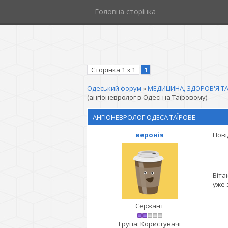
Головна сторінка
Сторінка
1
з
1
1
Одеський форум
»
МЕДИЦИНА, ЗДОРОВ'Я ТА
(ангіоневролог в Одесі на Таїровому)
АНГІОНЕВРОЛОГ ОДЕСА ТАЇРОВЕ
веронія
Пові
Віта
уже 
Сержант
Група: Користувачі