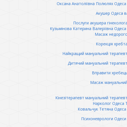
Оксана Анатоліївна Полюлях Одеса 
Акушер Одеса в
Послуги акушера гінеколог
Кузьмінова Катерина Валеріївна Одеса 
Масаж недорого
Корекція хребт
Найкращий мануальний терапев
Дитячий мануальний терапев
Вправити хребец
Масаж мануальний
Кінезітерапевт мануальний терапев
Нарколог Одеса 
Ковальчук Тетяна Одеса 
Психоневрологи Одеси 