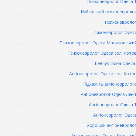
Психоневролог Одеса 
Найкращий психоневролог
Психоневролог
Психоневролог Одес
Психоневролог Одеса Малиновськи
Психоневролог Одеса сел. Кото
Шевчук Ірина Одеса 
Ангіоневролог Одеса сел. Кото
Підкажіть ангіоневролог
Ангіоневролог Одеса Лен
Ангіоневролог Одеса 
Ангіоневролог Одес
Хороший ангіоневроло
Ангіоневролог Одеса Київськи