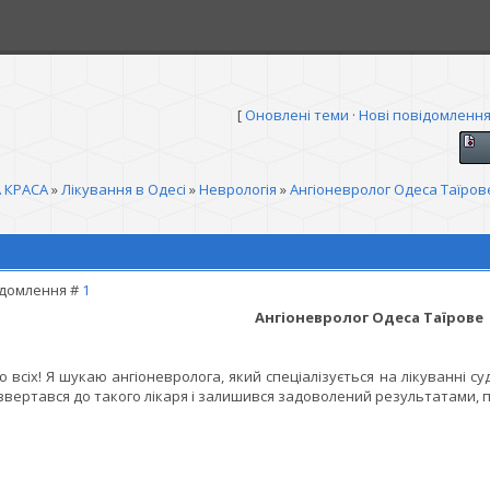
[
Оновлені теми
·
Нові повідомленн
 КРАСА
»
Лікування в Одесі
»
Неврологія
»
Ангіоневролог Одеса Таїров
домлення #
1
Ангіоневролог Одеса Таїрове
ю всіх! Я шукаю ангіоневролога, який спеціалізується на лікуванні 
звертався до такого лікаря і залишився задоволений результатами, по