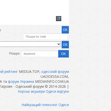
е
Пошук:
ий рейтинг
MEDUA.TOP,
одесский форум
UAODESSA.COM,
A та
форум Украина
MEDIAINFO.COM.UA
Таїрове - Одеський форум © 2014-2026
|
Хороші акушери Одеси відгуки
Найкращий гінеколог Одеси