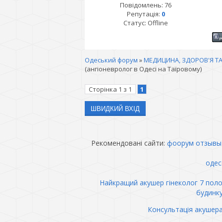
Повідомлень:
76
Репутація:
0
Статус:
Offline
Одеський форум
»
МЕДИЦИНА, ЗДОРОВ'Я ТА
(ангіоневролог в Одесі на Таїровому)
Сторінка
1
з
1
1
Рекомендовані сайти:
фоорум отзывы
одес
Найкращий акушер гінеколог 7 пол
будинк
Консультація акушер