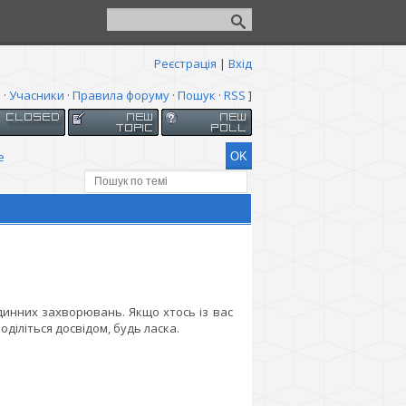
Реєстрація
|
Вхід
я
·
Учасники
·
Правила форуму
·
Пошук
·
RSS
]
е
судинних захворювань. Якщо хтось із вас
діліться досвідом, будь ласка.