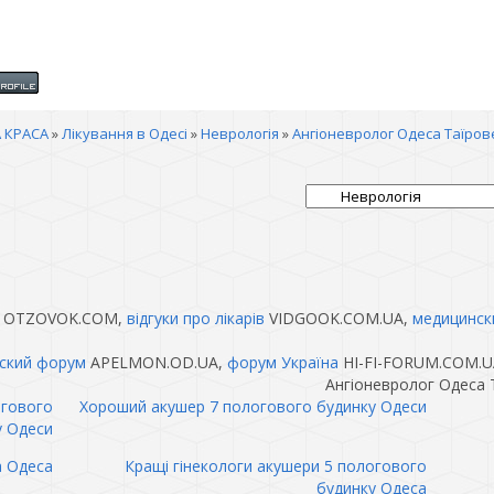
 КРАСА
»
Лікування в Одесі
»
Неврологія
»
Ангіоневролог Одеса Таїров
OTZOVOK.COM,
відгуки про лікарів
VIDGOOK.COM.UA,
медицинск
ский форум
APELMON.OD.UA,
форум Україна
HI-FI-FORUM.COM.U
Ангіоневролог Одеса 
огового
Хороший акушер 7 пологового будинку Одеси
у Одеси
а Одеса
Кращі гінекологи акушери 5 пологового
будинку Одеса