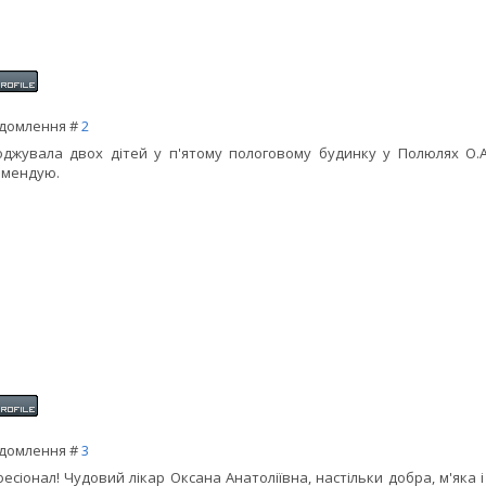
домлення #
2
джувала двох дітей у п'ятому пологовому будинку у Полюлях О.А
омендую.
домлення #
3
есіонал! Чудовий лікар Оксана Анатоліївна, настільки добра, м'яка 