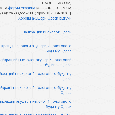
UAODESSA.COM,
A та
форум Украина
MEDIAINFO.COM.UA
у Одеса - Одеський форум © 2014-2026
|
Хороші акушери Одеси відгуки
Найкращий гінеколог Одеси
Кращі гінекологи акушери 7 пологового
будинку Одеса
айкращий гінеколог акушер 5 пологовий
будинок Одеса
кращий гінеколог 5 пологового будинку
Одеса
йкращі гінекологи 5 пологового будинку
Одеса
йкращий акушер-гінеколог 1 пологового
будинку Одеси