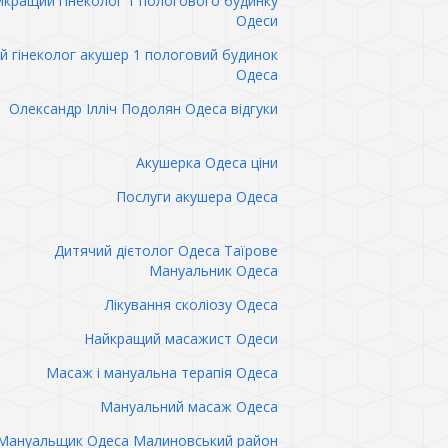
кращий гінеколог 1 пологового будинку
Одеси
 гінеколог акушер 1 пологовий будинок
Одеса
Олександр Ілліч Подолян Одеса відгуки
Акушерка Одеса ціни
Послуги акушера Одеса
Дитячий дієтолог Одеса Таїрове
Мануальник Одеса
Лікування сколіозу Одеса
Найкращий масажист Одеси
Масаж і мануальна терапія Одеса
Мануальний масаж Одеса
Мануальщик Одеса Малиновський район