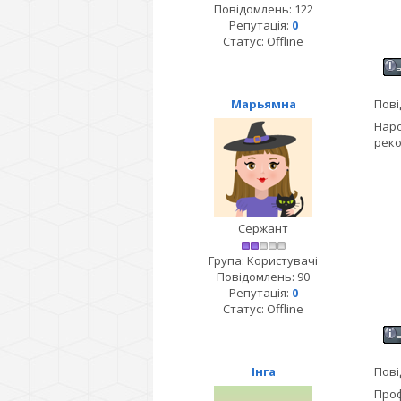
Повідомлень:
122
Репутація:
0
Статус:
Offline
Марьямна
Пові
Наро
рек
Сержант
Група: Користувачі
Повідомлень:
90
Репутація:
0
Статус:
Offline
Інга
Пові
Проф