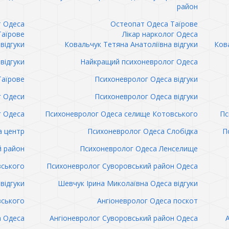
район
т Одеса
Остеопат Одеса Таїрове
Таїрове
Лікар нарколог Одеса
відгуки
Ковальчук Тетяна Анатоліївна відгуки
Кова
відгуки
Найкращий психоневролог Одеса
Таїрове
Психоневролог Одеса відгуки
 Одеси
Психоневролог Одеса відгуки
 Одеса
Психоневролог Одеса селище Котовського
Пс
а центр
Психоневролог Одеса Слобідка
П
й район
Психоневролог Одеса Ленселище
вського
Психоневролог Суворовський район Одеса
відгуки
Шевчук Ірина Миколаївна Одеса відгуки
вського
Ангіоневролог Одеса поскот
а Одеса
Ангіоневролог Суворовський район Одеса