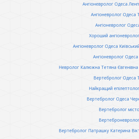
Ангіоневролог Одеса Лен
Ангіоневролог Одеса 
Ангіоневролог Одес
Хороший ангіоневроло
Ангіоневролог Одеса Київськи
Ангіоневролог Одеса 
Невролог Калюжна Тетяна Євгенівна 
Вертебролог Одеса 
Найкращий епілептоло
Вертебролог Одеса Чер
Вертебролог міст
Вертеброневролог
Вертебролог Патрашку Катерина Вік