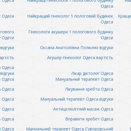
к Одеса
Найкращі гінекологи 1 пологового будинку
Най
Одеса
к Одеси
Найкращий гінеколог 1 пологовий будинок
Кращий
Одеса
огового
Гінекологи акушери 1 пологового будинку
у Одеси
Одеси
відгуки
Оксана Анатоліївна Полюлях відгуки
артість
Акушер гінеколог Одеса вартість
а Одеса
відгуки
Лікар дієтолог Одеса
 Одеса
Мануальний терапевт Одеса
а Одеса
Лікування хребта Одеса
т Одеса
Мануальний терапевт Одеса відгуки
т Одеса
Антицелюлітний масаж Одеса
ь Одеса
Вправити хребет Одеса
 Одеса
Мануальний терапевт Одеса Суворовський