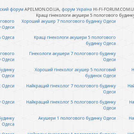
ский форум
APELMON.OD.UA,
форум Україна
HI-FI-FORUM.COM.U
Кращі гінекологи акушери 5 пологового будинк
огового
Хороший акушер 7 пологового будинку Одеси
у Одеси
а Одеса
Кращі гінекологи акушери 5 пологового
будинку Одеса
огового
Гінекологи акушери 7 пологового будинку
у Одеси
Одеси
будинку
Хороший гінеколог акушер 5 пологовий
Н
Одеси
будинок Одеси
к Одеси
Найкращий гінеколог 7 пологового будинку
Най
Одеси
у Одеси
Найкращий гінеколог 5 пологового будинку
На
Одеси
будинку
Акушери 1 пологового будинку Одеси
На
Одеса