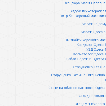
Фендюра Марія Олегівна 
Відгуки психотерапев
Потрібен хороший масажис
Масаж на дому
Масаж Одеса в
Як знайти хорошого ма
Кардіолог Одеса 
УЗД Одеса 
Косметолог Одеса 
Байло Надежна Одесса 
Старущенко Тетяна 
Старущенко Татьяна Евгеньевна
Стати на облік по вагітності Одеса 
Огляд гінеколог
Огляд у гінеколога 