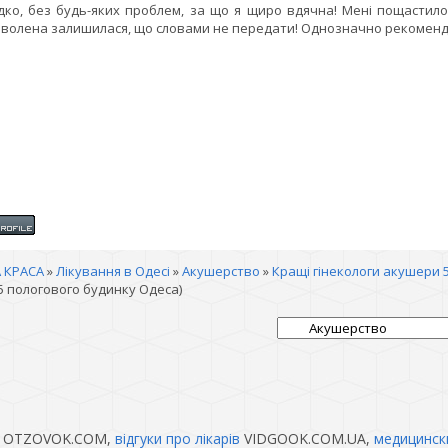
ко, без будь-яких проблем, за що я щиро вдячна! Мені пощастило 
волена залишилася, що словами не передати! Однозначно рекомендую 
 КРАСА
»
Лікування в Одесі
»
Акушерство
»
Кращі гінекологи акушери 
5 пологового будинку Одеса)
OTZOVOK.COM,
відгуки про лікарів
VIDGOOK.COM.UA,
медицинск