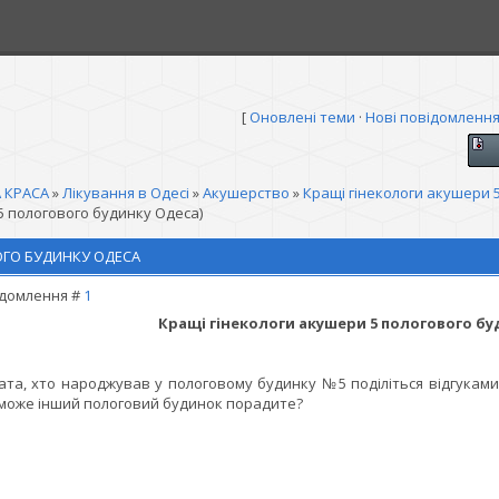
[
Оновлені теми
·
Нові повідомленн
 КРАСА
»
Лікування в Одесі
»
Акушерство
»
Кращі гінекологи акушери 
5 пологового будинку Одеса)
ОГО БУДИНКУ ОДЕСА
домлення #
1
Кращі гінекологи акушери 5 пологового б
ата, хто народжував у пологовому будинку №5 поділіться відгукам
може інший пологовий будинок порадите?