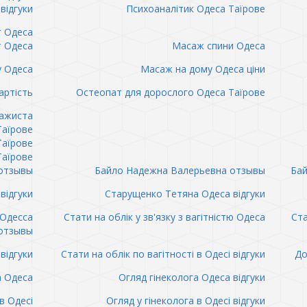
відгуки
Психоаналітик Одеса Таїрове
т Одеса
т Одеса
Масаж спини Одеса
 Одеса
Масаж на дому Одеса ціни
артість
Остеопат для дорослого Одеса Таїрове
сажиста
Таїрове
Таїрове
Таїрове
отзывы
Байло Надежна Валерьевна отзывы
Бай
відгуки
Старущенко Тетяна Одеса відгуки
 Одесса
Стати на облік у зв'язку з вагітністю Одеса
Ста
отзывы
відгуки
Стати на облік по вагітності в Одесі відгуки
До
а Одеса
Огляд гінеколога Одеса відгуки
в Одесі
Огляд у гінеколога в Одесі відгуки