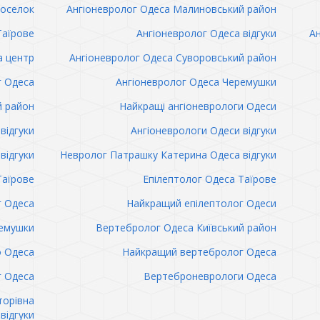
поселок
Ангіоневролог Одеса Малиновський район
Таїрове
Ангіоневролог Одеса відгуки
Ан
а центр
Ангіоневролог Одеса Суворовський район
г Одеса
Ангіоневролог Одеса Черемушки
й район
Найкращі ангіоневрологи Одеси
відгуки
Ангіоневрологи Одеси відгуки
відгуки
Невролог Патрашку Катерина Одеса відгуки
Таїрове
Епілептолог Одеса Таїрове
г Одеса
Найкращий епілептолог Одеси
емушки
Вертебролог Одеса Київський район
о Одеса
Найкращий вертебролог Одеса
 Одеса
Вертеброневрологи Одеса
торівна
відгуки