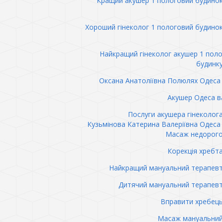
Кращий акушер 1 пологовий будино
Хороший гінеколог 1 пологовий будино
Найкращий гінеколог акушер 1 пол
будинк
Оксана Анатоліївна Полюлях Одеса 
Акушер Одеса в
Послуги акушера гінеколог
Кузьмінова Катерина Валеріївна Одеса 
Масаж недорого
Корекція хребт
Найкращий мануальний терапев
Дитячий мануальний терапев
Вправити хребец
Масаж мануальний