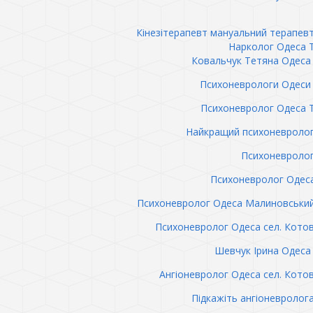
Кінезітерапевт мануальний терапев
Нарколог Одеса 
Ковальчук Тетяна Одеса 
Психоневрологи Одеси 
Психоневролог Одеса 
Найкращий психоневролог
Психоневролог
Психоневролог Одес
Психоневролог Одеса Малиновськи
Психоневролог Одеса сел. Кото
Шевчук Ірина Одеса 
Ангіоневролог Одеса сел. Кото
Підкажіть ангіоневролог