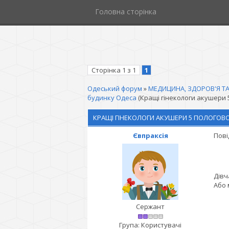
Головна сторінка
Сторінка
1
з
1
1
Одеський форум
»
МЕДИЦИНА, ЗДОРОВ'Я ТА
будинку Одеса
(Кращі гінекологи акушери 
КРАЩІ ГІНЕКОЛОГИ АКУШЕРИ 5 ПОЛОГОВ
Євпраксія
Пові
Дівч
Або 
Сержант
Група: Користувачі