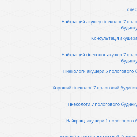
одес
Найкращий акушер гінеколог 7 пол
будинк
Консультація акушер
Найкращий гінеколог акушер 7 пол
будинк
Гінекологи акушери 5 пологового 
Хороший гінеколог 7 пологовий будино
Гінекологи 7 пологового будинк
Найкращі акушери 1 пологового 