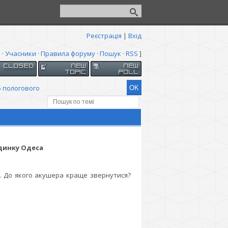
Реєстрація
|
Вхід
я
·
Учасники
·
Правила форуму
·
Пошук
·
RSS
]
5 пологового
удинку Одеса
и. До якого акушера краще звернутися?