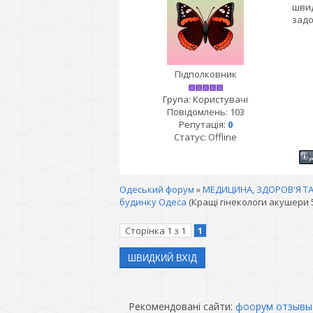
швид
задо
Підполковник
Група: Користувачі
Повідомлень:
103
Репутація:
0
Статус:
Offline
Одеський форум
»
МЕДИЦИНА, ЗДОРОВ'Я ТА
будинку Одеса
(Кращі гінекологи акушери 
Сторінка
1
з
1
1
Рекомендовані сайти:
фоорум отзывы