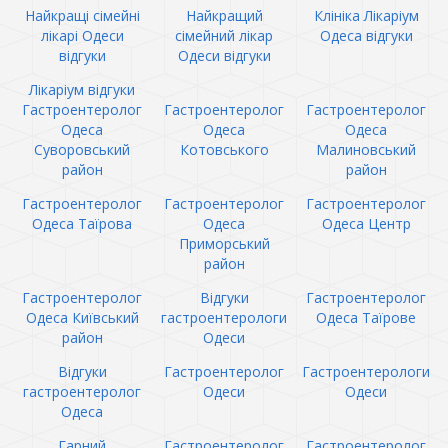
Найкращі сімейні
Найкращий
Клініка Лікаріум
лікарі Одеси
сімейний лікар
Одеса відгуки
відгуки
Одеси відгуки
Лікаріум відгуки
Гастроентеролог
Гастроентеролог
Гастроентеролог
Одеса
Одеса
Одеса
Суворовський
Котовського
Малиновський
район
район
Гастроентеролог
Гастроентеролог
Гастроентеролог
Одеса Таїрова
Одеса
Одеса Центр
Приморський
район
Гастроентеролог
Відгуки
Гастроентеролог
Одеса Київський
гастроентерологи
Одеса Таїрове
район
Одеси
Відгуки
Гастроентеролог
Гастроентерологи
гастроентеролог
Одеси
Одеси
Одеса
Гарний
Гастроентеролог
Гастроентеролог