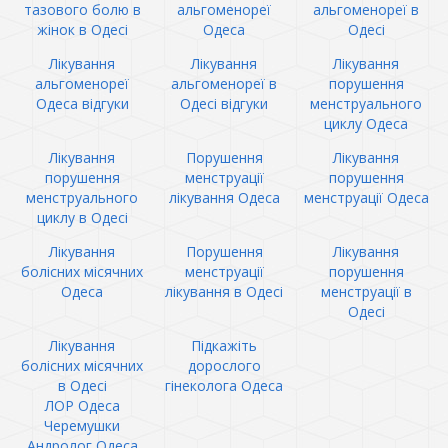
тазового болю в
альгоменореї
альгоменореї в
жінок в Одесі
Одеса
Одесі
Лікування
Лікування
Лікування
альгоменореї
альгоменореї в
порушення
Одеса відгуки
Одесі відгуки
менструального
циклу Одеса
Лікування
Порушення
Лікування
порушення
менструації
порушення
менструального
лікування Одеса
менструації Одеса
циклу в Одесі
Лікування
Порушення
Лікування
болісних місячних
менструації
порушення
Одеса
лікування в Одесі
менструації в
Одесі
Лікування
Підкажіть
болісних місячних
дорослого
в Одесі
гінеколога Одеса
ЛОР Одеса
Черемушки
Андролог Одеса