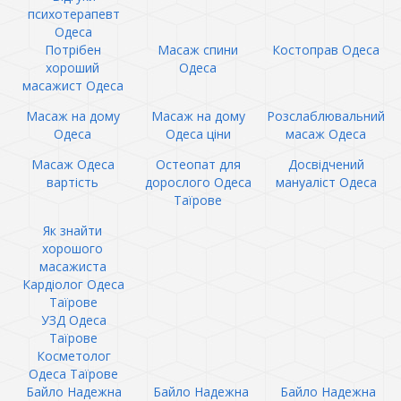
психотерапевт
Одеса
Потрібен
Масаж спини
Костоправ Одеса
хороший
Одеса
масажист Одеса
Масаж на дому
Масаж на дому
Розслаблювальний
Одеса
Одеса ціни
масаж Одеса
Масаж Одеса
Остеопат для
Досвідчений
вартість
дорослого Одеса
мануаліст Одеса
Таїрове
Як знайти
хорошого
масажиста
Кардіолог Одеса
Таїрове
УЗД Одеса
Таїрове
Косметолог
Одеса Таїрове
Байло Надежна
Байло Надежна
Байло Надежна