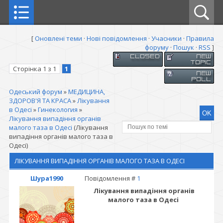
[
Оновлені теми
·
Нові повідомлення
·
Учасники
·
Правила
форуму
·
Пошук
·
RSS
]
Сторінка
1
з
1
1
Одеський форум
»
МЕДИЦИНА,
ЗДОРОВ'Я ТА КРАСА
»
Лікування
в Одесі
»
Гинекология
»
Лікування випадіння органів
малого таза в Одесі
(Лікування
випадіння органів малого таза в
Одесі)
ЛІКУВАННЯ ВИПАДІННЯ ОРГАНІВ МАЛОГО ТАЗА В ОДЕСІ
Шура1990
Повідомлення #
1
Лікування випадіння органів
малого таза в Одесі