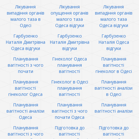
Лікування
Лікування
Лікування
випадіння органів
опущення органів
випадіння органів
малого таза в
малого таза
малого таза
Одесі
Одеса відгуки
Одеса відгуки
Гарбузенко
Гарбузенко
Гарбузенко
Наталія Дмитрівна
Наталія Дмитрівна
Наталія Одеса
Одеса відгуки
відгуки
відгуки
Планування
Гінеколог Одеса
Планування
вагітності з чого
планування
вагітності
почати
вагітності
гінеколог в Одесі
Планування
Гінеколог в Одесі
Планування
вагітності
планування
вагітності аналізи
гінеколог Одеса
вагітності
в Одесі
Планування
Планування
Планування
вагітності аналізи
вагітності з чого
вагітності аналізи
Одеса
почати Одеса
Планування
Підготовка до
Підготовка до
вагітності з чого
вагітності
вагітності