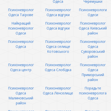
Одеса
Черемушки
Психоневролог
Психоневролог
Психоневрологи
Одеса Таїрове
Одеса відгуки
Одеси
Найкращий
Психоневролог
Психоневролог
психоневролог
Одеса відгуки
Одеса Київський
Одеси
район
Психоневролог
Психоневролог
Психоневролог
Одеса
Одеса селище
Одеса
Котовського
Суворовський
район
Психоневролог
Психоневролог
Психоневролог
Одеса центр
Одеса Слобідка
Одеса
Приморський
район
Психоневролог
Психоневролог
Порадьте
Одеса
Одеса Ленселище
психоневролога
Малиновський
Одеса
район