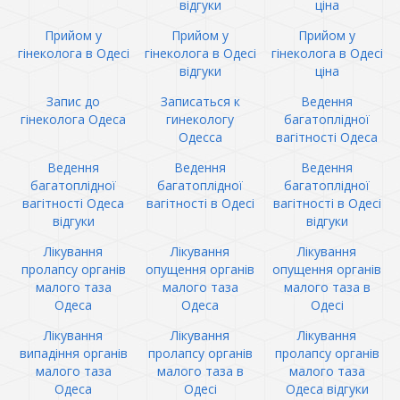
відгуки
ціна
Прийом у
Прийом у
Прийом у
гінеколога в Одесі
гінеколога в Одесі
гінеколога в Одесі
відгуки
ціна
Запис до
Записаться к
Ведення
гінеколога Одеса
гинекологу
багатоплідної
Одесса
вагітності Одеса
Ведення
Ведення
Ведення
багатоплідної
багатоплідної
багатоплідної
вагітності Одеса
вагітності в Одесі
вагітності в Одесі
відгуки
відгуки
Лікування
Лікування
Лікування
пролапсу органів
опущення органів
опущення органів
малого таза
малого таза
малого таза в
Одеса
Одеса
Одесі
Лікування
Лікування
Лікування
випадіння органів
пролапсу органів
пролапсу органів
малого таза
малого таза в
малого таза
Одеса
Одесі
Одеса відгуки