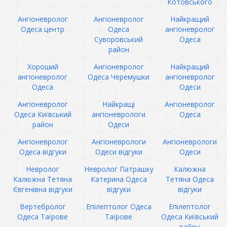
Котовського
Ангіоневролог
Ангіоневролог
Найкращий
Одеса центр
Одеса
ангіоневролог
Суворовський
Одеса
район
Хороший
Ангіоневролог
Найкращий
ангіоневролог
Одеса Черемушки
ангіоневролог
Одеса
Одеси
Ангіоневролог
Найкращі
Ангіоневролог
Одеса Київський
ангіоневрологи
Одеса
район
Одеси
Ангіоневролог
Ангіоневрологи
Ангіоневрологи
Одеса відгуки
Одеси відгуки
Одеси
Невролог
Невролог Патрашку
Калюжна
Калюжна Тетяна
Катерина Одеса
Тетяна Одеса
Євгенівна відгуки
відгуки
відгуки
Вертебролог
Епілептолог Одеса
Епілептолог
Одеса Таїрове
Таїрове
Одеса Київський
район