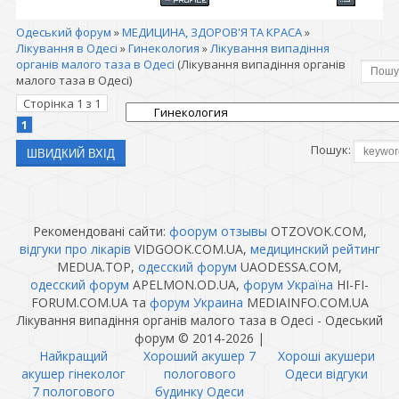
Одеський форум
»
МЕДИЦИНА, ЗДОРОВ'Я ТА КРАСА
»
Лікування в Одесі
»
Гинекология
»
Лікування випадіння
органів малого таза в Одесі
(Лікування випадіння органів
малого таза в Одесі)
Сторінка
1
з
1
1
Пошук:
Рекомендовані сайти:
фоорум отзывы
OTZOVOK.COM,
відгуки про лікарів
VIDGOOK.COM.UA,
медицинский рейтинг
MEDUA.TOP,
одесский форум
UAODESSA.COM,
одесский форум
APELMON.OD.UA,
форум Україна
HI-FI-
FORUM.COM.UA та
форум Украина
MEDIAINFO.COM.UA
Лікування випадіння органів малого таза в Одесі - Одеський
форум © 2014-2026
|
Найкращий
Хороший акушер 7
Хороші акушери
акушер гінеколог
пологового
Одеси відгуки
7 пологового
будинку Одеси