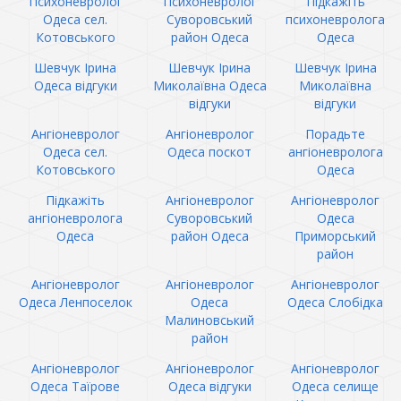
Психоневролог
Психоневролог
Підкажіть
Одеса сел.
Суворовський
психоневролога
Котовського
район Одеса
Одеса
Шевчук Ірина
Шевчук Ірина
Шевчук Ірина
Одеса відгуки
Миколаївна Одеса
Миколаївна
відгуки
відгуки
Ангіоневролог
Ангіоневролог
Порадьте
Одеса сел.
Одеса поскот
ангіоневролога
Котовського
Одеса
Підкажіть
Ангіоневролог
Ангіоневролог
ангіоневролога
Суворовський
Одеса
Одеса
район Одеса
Приморський
район
Ангіоневролог
Ангіоневролог
Ангіоневролог
Одеса Ленпоселок
Одеса
Одеса Слобідка
Малиновський
район
Ангіоневролог
Ангіоневролог
Ангіоневролог
Одеса Таїрове
Одеса відгуки
Одеса селище