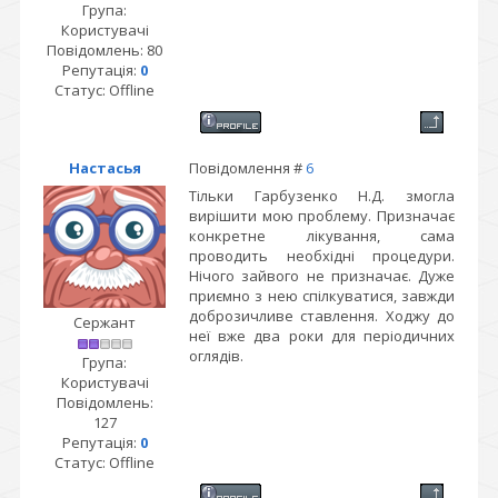
Група:
Користувачі
Повідомлень:
80
Репутація:
0
Статус:
Offline
Настасья
Повідомлення #
6
Тільки Гарбузенко Н.Д. змогла
вирішити мою проблему. Призначає
конкретне лікування, сама
проводить необхідні процедури.
Нічого зайвого не призначає. Дуже
приємно з нею спілкуватися, завжди
доброзичливе ставлення. Ходжу до
Сержант
неї вже два роки для періодичних
оглядів.
Група:
Користувачі
Повідомлень:
127
Репутація:
0
Статус:
Offline