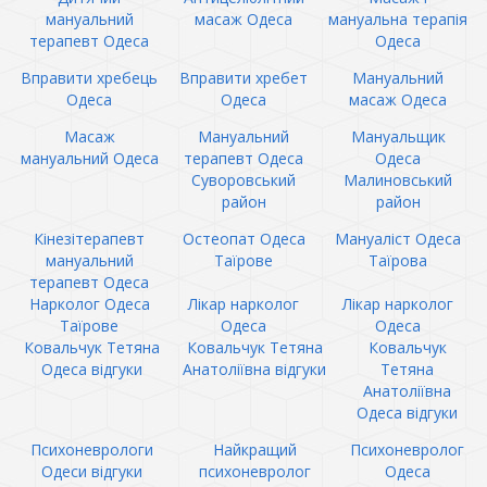
мануальний
масаж Одеса
мануальна терапія
терапевт Одеса
Одеса
Вправити хребець
Вправити хребет
Мануальний
Одеса
Одеса
масаж Одеса
Масаж
Мануальний
Мануальщик
мануальний Одеса
терапевт Одеса
Одеса
Суворовський
Малиновський
район
район
Кінезітерапевт
Остеопат Одеса
Мануаліст Одеса
мануальний
Таїрове
Таїрова
терапевт Одеса
Нарколог Одеса
Лікар нарколог
Лікар нарколог
Таїрове
Одеса
Одеса
Ковальчук Тетяна
Ковальчук Тетяна
Ковальчук
Одеса відгуки
Анатоліївна відгуки
Тетяна
Анатоліївна
Одеса відгуки
Психоневрологи
Найкращий
Психоневролог
Одеси відгуки
психоневролог
Одеса