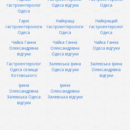
гастроентеролог
Одеса відгуки
Одеса
Одеса
Гарні
Найкращі
Найкращий
гастроентерологи
гастроентерологи
гастроентеролог
Одеса
Одеса
Одеса
Чайка Ганна
Чайка Ганна
Чайка Ганна
Олександрівна
Олександрівна
Одеса відгуки
відгуки
Одеса відгуки
Гастроентеролог
Залевська Ірина
Залевська Ірина
Одеса селище
Одеса відгуки
Олександрівна
Котовського
відгуки
Ірина
Ірина
Олександрівна
Олександрівна
Залевська Одеса
Залевська відгуки
відгуки