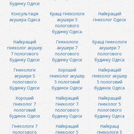
будинку Одеси
Консультація
Кращі гінекологи
Найкращий
акушера Одеса
акушери 5
гінеколог Одеси
пологового
будинку Одеса
Найкращий
Гінекологи
Кращі гінекологи
гінеколог акушер
акушери 7
акушери 7
7 пологового
пологового
пологового
будинку Одеси
будинку Одеси
будинку Одеса
Гінекологи
Хороший
Найкращий
акушери 5
гінеколог акушер
гінеколог акушер
пологового
5 пологовий
5 пологовий
будинку Одеси
будинок Одеси
будинок Одеса
Хороший
Найкращий
Найкращий
гінеколог 7
гінеколог 7
гінеколог 5
пологовий
пологового
пологового
будинок Одеси
будинку Одеси
будинку Одеса
Гінекологи 7
Найкращий
Найкращі
пологового
гінеколог 5
гінекологи 5