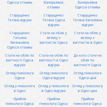
Одесса отзывы
Валерьевна
Валерьевна
отзывы
Одесса отзывы
Старущенко
Старущенко
Старущенко
Тетяна відгуки
Тетяна Одеса
Тетяна Євгеніївна
відгуки
відгуки
Старущенко
Стати на облік у
Стати на облік у
Татьяна
зв'язку з
зв'язку з
Евгеньевна
вагітністю Одеса
вагітністю в Одесі
Одесса отзывы
Стати на облік по
Стати на облік по
До кого стати на
вагітності Одеса
вагітності в Одесі
облік по
відгуки
відгуки
вагітності Одеса
Огляд гінеколога
Огляд гінеколога
Огляд гінеколога
Одеса
Одеса відгуки
Одеса ціна
Огляд у гінеколога
Огляд у гінеколога
Огляд у гінеколога
в Одесі
в Одесі відгуки
в Одесі ціна
Прийом
Прийом
Прийом
гінеколога Одеса
гінеколога Одеса
гінеколога Одеса