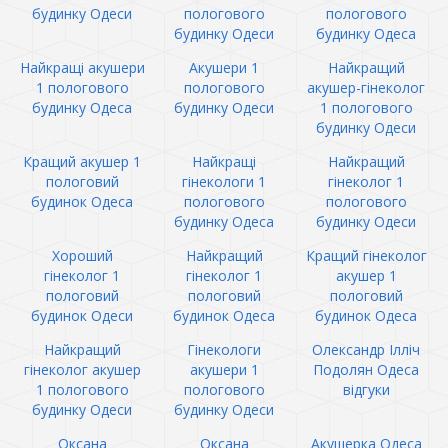
будинку Одеси
пологового
пологового
будинку Одеси
будинку Одеса
Найкращі акушери
Акушери 1
Найкращий
1 пологового
пологового
акушер-гінеколог
будинку Одеса
будинку Одеси
1 пологового
будинку Одеси
Кращий акушер 1
Найкращі
Найкращий
пологовий
гінекологи 1
гінеколог 1
будинок Одеса
пологового
пологового
будинку Одеса
будинку Одеси
Хороший
Найкращий
Кращий гінеколог
гінеколог 1
гінеколог 1
акушер 1
пологовий
пологовий
пологовий
будинок Одеси
будинок Одеса
будинок Одеса
Найкращий
Гінекологи
Олександр Ілліч
гінеколог акушер
акушери 1
Подолян Одеса
1 пологового
пологового
відгуки
будинку Одеси
будинку Одеси
Оксана
Оксана
Акушерка Одеса