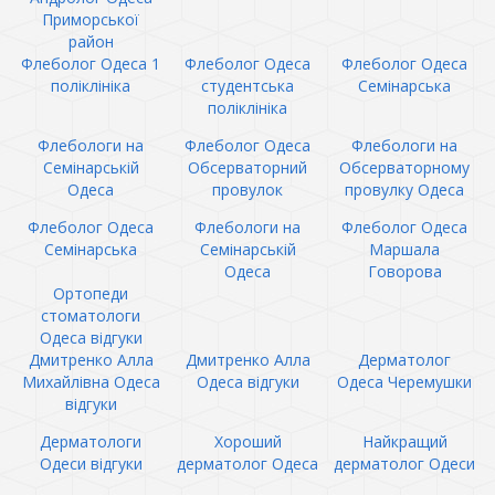
Приморської
район
Флеболог Одеса 1
Флеболог Одеса
Флеболог Одеса
поліклініка
студентська
Семінарська
поліклініка
Флебологи на
Флеболог Одеса
Флебологи на
Семінарській
Обсерваторний
Обсерваторному
Одеса
провулок
провулку Одеса
Флеболог Одеса
Флебологи на
Флеболог Одеса
Семінарська
Семінарській
Маршала
Одеса
Говорова
Ортопеди
стоматологи
Одеса відгуки
Дмитренко Алла
Дмитренко Алла
Дерматолог
Михайлівна Одеса
Одеса відгуки
Одеса Черемушки
відгуки
Дерматологи
Хороший
Найкращий
Одеси відгуки
дерматолог Одеса
дерматолог Одеси