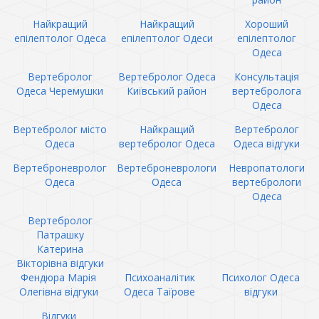
Найкращий
Найкращий
Хороший
епілептолог Одеса
епілептолог Одеси
епілептолог
Одеса
Вертебролог
Вертебролог Одеса
Консультація
Одеса Черемушки
Київський район
вертебролога
Одеса
Вертебролог місто
Найкращий
Вертебролог
Одеса
вертебролог Одеса
Одеса відгуки
Вертеброневролог
Вертеброневрологи
Невропатологи
Одеса
Одеса
вертебрологи
Одеса
Вертебролог
Патрашку
Катерина
Вікторівна відгуки
Фендюра Марія
Психоаналітик
Психолог Одеса
Олегівна відгуки
Одеса Таїрове
відгуки
Відгуки