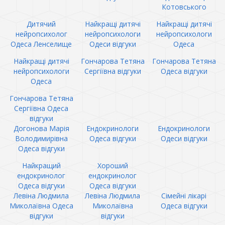
Котовського
Дитячий
Найкращі дитячі
Найкращі дитячі
нейропсихолог
нейропсихологи
нейропсихологи
Одеса Ленселище
Одеси відгуки
Одеса
Найкращі дитячі
Гончарова Тетяна
Гончарова Тетяна
нейропсихологи
Сергіївна відгуки
Одеса відгуки
Одеса
Гончарова Тетяна
Сергіївна Одеса
відгуки
Догонова Марія
Ендокринологи
Ендокринологи
Володимирівна
Одеса відгуки
Одеси відгуки
Одеса відгуки
Найкращий
Хороший
ендокринолог
ендокринолог
Одеса відгуки
Одеса відгуки
Левіна Людмила
Левіна Людмила
Сімейні лікарі
Миколаївна Одеса
Миколаївна
Одеса відгуки
відгуки
відгуки