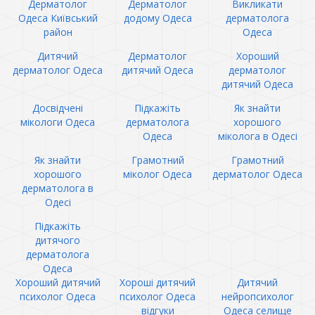
Дерматолог
Дерматолог
Викликати
Одеса Київський
додому Одеса
дерматолога
район
Одеса
Дитячий
Дерматолог
Хороший
дерматолог Одеса
дитячий Одеса
дерматолог
дитячий Одеса
Досвідчені
Підкажіть
Як знайти
мікологи Одеса
дерматолога
хорошого
Одеса
міколога в Одесі
Як знайти
Грамотний
Грамотний
хорошого
міколог Одеса
дерматолог Одеса
дерматолога в
Одесі
Підкажіть
дитячого
дерматолога
Одеса
Хороший дитячий
Хороші дитячий
Дитячий
психолог Одеса
психолог Одеса
нейропсихолог
відгуки
Одеса селище