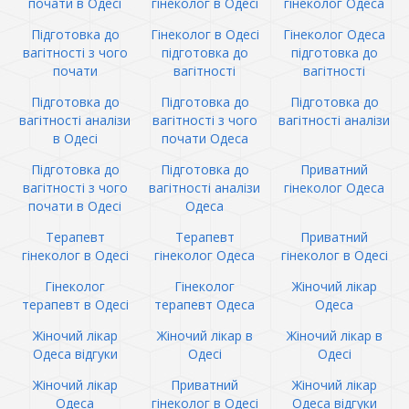
почати в Одесі
гінеколог в Одесі
гінеколог Одеса
Підготовка до
Гінеколог в Одесі
Гінеколог Одеса
вагітності з чого
підготовка до
підготовка до
почати
вагітності
вагітності
Підготовка до
Підготовка до
Підготовка до
вагітності аналізи
вагітності з чого
вагітності аналізи
в Одесі
почати Одеса
Підготовка до
Підготовка до
Приватний
вагітності з чого
вагітності аналізи
гінеколог Одеса
почати в Одесі
Одеса
Терапевт
Терапевт
Приватний
гінеколог в Одесі
гінеколог Одеса
гінеколог в Одесі
Гінеколог
Гінеколог
Жіночий лікар
терапевт в Одесі
терапевт Одеса
Одеса
Жіночий лікар
Жіночий лікар в
Жіночий лікар в
Одеса відгуки
Одесі
Одесі
Жіночий лікар
Приватний
Жіночий лікар
Одеса
гінеколог в Одесі
Одеса відгуки