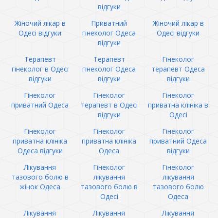
відгуки
Жіночий лікар в
Приватний
Жіночий лікар в
Одесі відгуки
гінеколог Одеса
Одесі відгуки
відгуки
Терапевт
Терапевт
Гінеколог
гінеколог в Одесі
гінеколог Одеса
терапевт Одеса
відгуки
відгуки
відгуки
Гінеколог
Гінеколог
Гінеколог
приватний Одеса
терапевт в Одесі
приватна клініка в
відгуки
Одесі
Гінеколог
Гінеколог
Гінеколог
приватна клініка
приватна клініка
приватний Одеса
Одеса відгуки
Одеса
відгуки
Лікування
Гінеколог
Гінеколог
тазового болю в
лікування
лікування
жінок Одеса
тазового болю в
тазового болю
Одесі
Одеса
Лікування
Лікування
Лікування