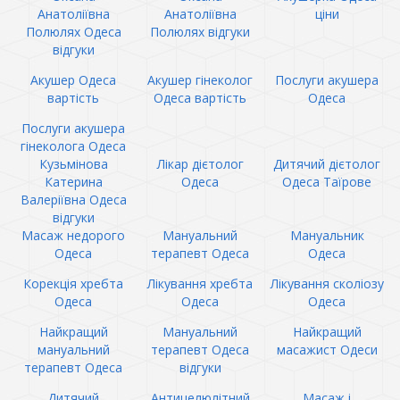
Анатоліївна
Анатоліївна
ціни
Полюлях Одеса
Полюлях відгуки
відгуки
Акушер Одеса
Акушер гінеколог
Послуги акушера
вартість
Одеса вартість
Одеса
Послуги акушера
гінеколога Одеса
Кузьмінова
Лікар дієтолог
Дитячий дієтолог
Катерина
Одеса
Одеса Таїрове
Валеріївна Одеса
відгуки
Масаж недорого
Мануальний
Мануальник
Одеса
терапевт Одеса
Одеса
Корекція хребта
Лікування хребта
Лікування сколіозу
Одеса
Одеса
Одеса
Найкращий
Мануальний
Найкращий
мануальний
терапевт Одеса
масажист Одеси
терапевт Одеса
відгуки
Дитячий
Антицелюлітний
Масаж і