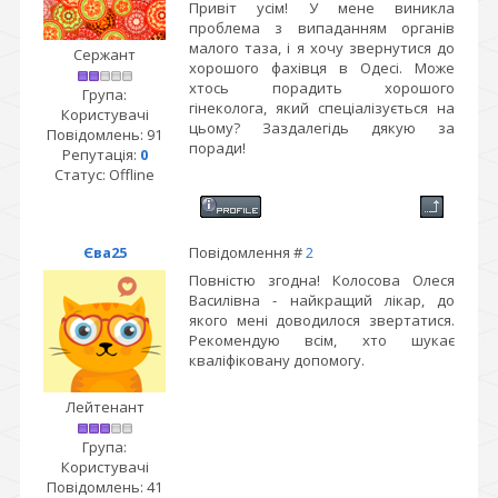
Привіт усім! У мене виникла
проблема з випаданням органів
малого таза, і я хочу звернутися до
Сержант
хорошого фахівця в Одесі. Може
хтось порадить хорошого
Група:
гінеколога, який спеціалізується на
Користувачі
цьому? Заздалегідь дякую за
Повідомлень:
91
поради!
Репутація:
0
Статус:
Offline
Єва25
Повідомлення #
2
Повністю згодна! Колосова Олеся
Василівна - найкращий лікар, до
якого мені доводилося звертатися.
Рекомендую всім, хто шукає
кваліфіковану допомогу.
Лейтенант
Група:
Користувачі
Повідомлень:
41