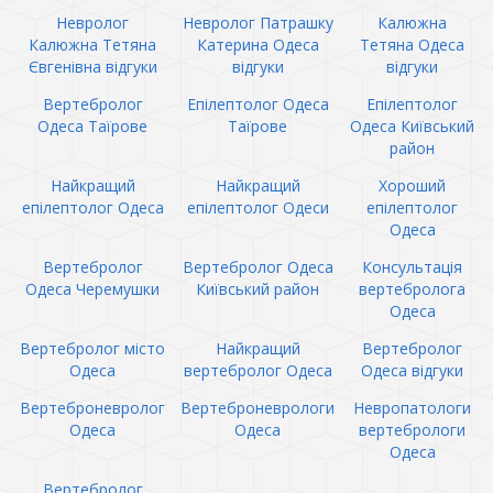
Невролог
Невролог Патрашку
Калюжна
Калюжна Тетяна
Катерина Одеса
Тетяна Одеса
Євгенівна відгуки
відгуки
відгуки
Вертебролог
Епілептолог Одеса
Епілептолог
Одеса Таїрове
Таїрове
Одеса Київський
район
Найкращий
Найкращий
Хороший
епілептолог Одеса
епілептолог Одеси
епілептолог
Одеса
Вертебролог
Вертебролог Одеса
Консультація
Одеса Черемушки
Київський район
вертебролога
Одеса
Вертебролог місто
Найкращий
Вертебролог
Одеса
вертебролог Одеса
Одеса відгуки
Вертеброневролог
Вертеброневрологи
Невропатологи
Одеса
Одеса
вертебрологи
Одеса
Вертебролог