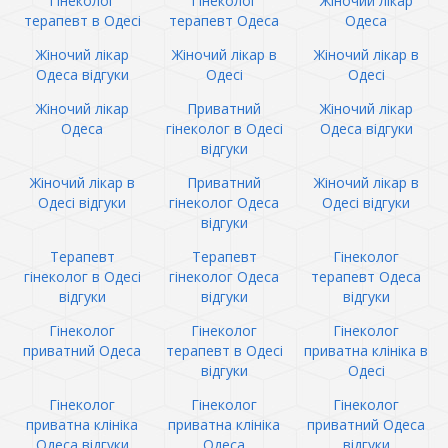
Гінеколог
Гінеколог
Жіночий лікар
терапевт в Одесі
терапевт Одеса
Одеса
Жіночий лікар
Жіночий лікар в
Жіночий лікар в
Одеса відгуки
Одесі
Одесі
Жіночий лікар
Приватний
Жіночий лікар
Одеса
гінеколог в Одесі
Одеса відгуки
відгуки
Жіночий лікар в
Приватний
Жіночий лікар в
Одесі відгуки
гінеколог Одеса
Одесі відгуки
відгуки
Терапевт
Терапевт
Гінеколог
гінеколог в Одесі
гінеколог Одеса
терапевт Одеса
відгуки
відгуки
відгуки
Гінеколог
Гінеколог
Гінеколог
приватний Одеса
терапевт в Одесі
приватна клініка в
відгуки
Одесі
Гінеколог
Гінеколог
Гінеколог
приватна клініка
приватна клініка
приватний Одеса
Одеса відгуки
Одеса
відгуки