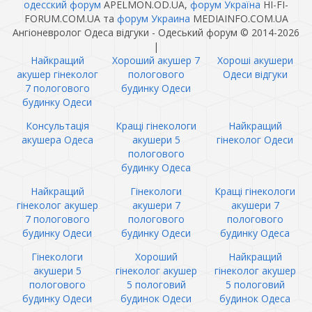
одесский форум
APELMON.OD.UA,
форум Україна
HI-FI-
FORUM.COM.UA та
форум Украина
MEDIAINFO.COM.UA
Ангіоневролог Одеса відгуки - Одеський форум © 2014-2026
|
Найкращий
Хороший акушер 7
Хороші акушери
акушер гінеколог
пологового
Одеси відгуки
7 пологового
будинку Одеси
будинку Одеси
Консультація
Кращі гінекологи
Найкращий
акушера Одеса
акушери 5
гінеколог Одеси
пологового
будинку Одеса
Найкращий
Гінекологи
Кращі гінекологи
гінеколог акушер
акушери 7
акушери 7
7 пологового
пологового
пологового
будинку Одеси
будинку Одеси
будинку Одеса
Гінекологи
Хороший
Найкращий
акушери 5
гінеколог акушер
гінеколог акушер
пологового
5 пологовий
5 пологовий
будинку Одеси
будинок Одеси
будинок Одеса