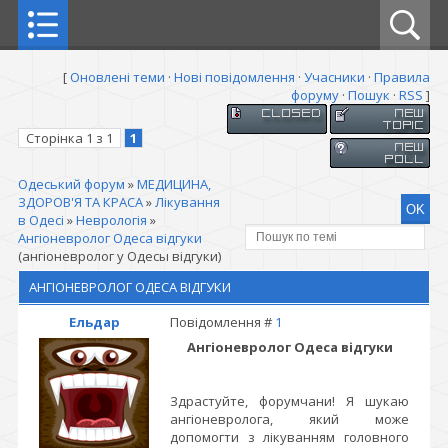
[
Оновлені теми
·
Нові повідомлення
·
Учасники
·
Правила
форуму
·
Пошук
·
RSS
]
Сторінка
1
з
1
1
Одеський форум
»
МЕДИЦИНА,
ЗДОРОВ'Я ТА КРАСА
»
Лікування
в Одесі
»
Неврологія
»
Ангіоневролог Одеса відгуки
(ангіоневролог у Одесы відгуки)
АНГІОНЕВРОЛОГ ОДЕСА ВІДГУКИ
Ельдар
Повідомлення #
1
Ангіоневролог Одеса відгуки
Здрастуйте, форумчани! Я шукаю
ангіоневролога, який може
допомогти з лікуванням головного