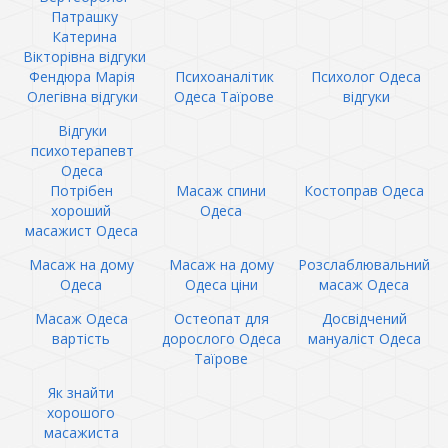
Патрашку
Катерина
Вікторівна відгуки
Фендюра Марія
Психоаналітик
Психолог Одеса
Олегівна відгуки
Одеса Таїрове
відгуки
Відгуки
психотерапевт
Одеса
Потрібен
Масаж спини
Костоправ Одеса
хороший
Одеса
масажист Одеса
Масаж на дому
Масаж на дому
Розслаблювальний
Одеса
Одеса ціни
масаж Одеса
Масаж Одеса
Остеопат для
Досвідчений
вартість
дорослого Одеса
мануаліст Одеса
Таїрове
Як знайти
хорошого
масажиста