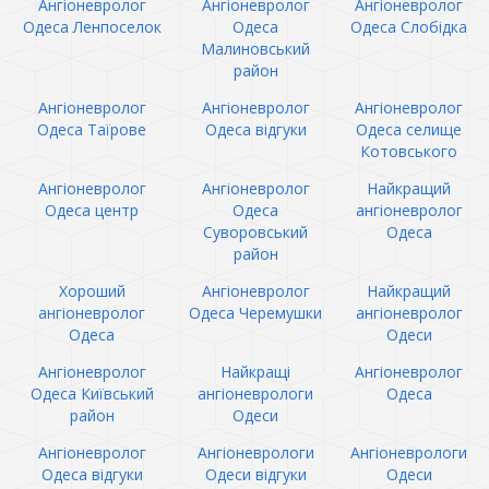
Ангіоневролог
Ангіоневролог
Ангіоневролог
Одеса Ленпоселок
Одеса
Одеса Слобідка
Малиновський
район
Ангіоневролог
Ангіоневролог
Ангіоневролог
Одеса Таїрове
Одеса відгуки
Одеса селище
Котовського
Ангіоневролог
Ангіоневролог
Найкращий
Одеса центр
Одеса
ангіоневролог
Суворовський
Одеса
район
Хороший
Ангіоневролог
Найкращий
ангіоневролог
Одеса Черемушки
ангіоневролог
Одеса
Одеси
Ангіоневролог
Найкращі
Ангіоневролог
Одеса Київський
ангіоневрологи
Одеса
район
Одеси
Ангіоневролог
Ангіоневрологи
Ангіоневрологи
Одеса відгуки
Одеси відгуки
Одеси