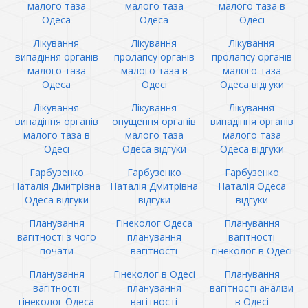
малого таза
малого таза
малого таза в
Одеса
Одеса
Одесі
Лікування
Лікування
Лікування
випадіння органів
пролапсу органів
пролапсу органів
малого таза
малого таза в
малого таза
Одеса
Одесі
Одеса відгуки
Лікування
Лікування
Лікування
випадіння органів
опущення органів
випадіння органів
малого таза в
малого таза
малого таза
Одесі
Одеса відгуки
Одеса відгуки
Гарбузенко
Гарбузенко
Гарбузенко
Наталія Дмитрівна
Наталія Дмитрівна
Наталія Одеса
Одеса відгуки
відгуки
відгуки
Планування
Гінеколог Одеса
Планування
вагітності з чого
планування
вагітності
почати
вагітності
гінеколог в Одесі
Планування
Гінеколог в Одесі
Планування
вагітності
планування
вагітності аналізи
гінеколог Одеса
вагітності
в Одесі