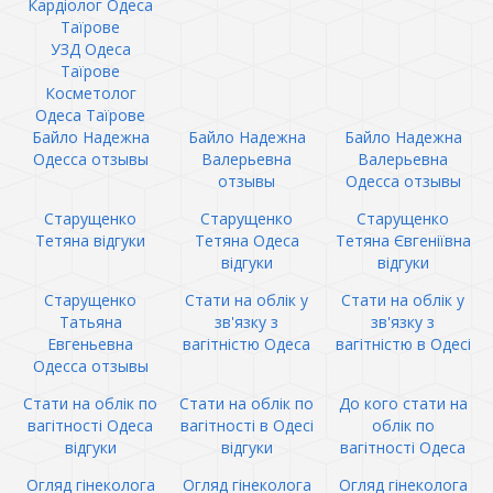
Кардіолог Одеса
Таїрове
УЗД Одеса
Таїрове
Косметолог
Одеса Таїрове
Байло Надежна
Байло Надежна
Байло Надежна
Одесса отзывы
Валерьевна
Валерьевна
отзывы
Одесса отзывы
Старущенко
Старущенко
Старущенко
Тетяна відгуки
Тетяна Одеса
Тетяна Євгеніївна
відгуки
відгуки
Старущенко
Стати на облік у
Стати на облік у
Татьяна
зв'язку з
зв'язку з
Евгеньевна
вагітністю Одеса
вагітністю в Одесі
Одесса отзывы
Стати на облік по
Стати на облік по
До кого стати на
вагітності Одеса
вагітності в Одесі
облік по
відгуки
відгуки
вагітності Одеса
Огляд гінеколога
Огляд гінеколога
Огляд гінеколога