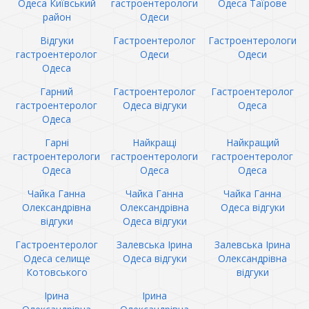
Одеса Київський
гастроентерологи
Одеса Таїрове
район
Одеси
Відгуки
Гастроентеролог
Гастроентерологи
гастроентеролог
Одеси
Одеси
Одеса
Гарний
Гастроентеролог
Гастроентеролог
гастроентеролог
Одеса відгуки
Одеса
Одеса
Гарні
Найкращі
Найкращий
гастроентерологи
гастроентерологи
гастроентеролог
Одеса
Одеса
Одеса
Чайка Ганна
Чайка Ганна
Чайка Ганна
Олександрівна
Олександрівна
Одеса відгуки
відгуки
Одеса відгуки
Гастроентеролог
Залевська Ірина
Залевська Ірина
Одеса селище
Одеса відгуки
Олександрівна
Котовського
відгуки
Ірина
Ірина