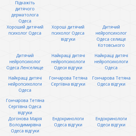
Підкажіть
дитячого
дерматолога
Одеса
Хороший дитячий
Хороші дитячий
Дитячий
психолог Одеса
психолог Одеса
нейропсихолог
відгуки
Одеса селище
Котовського
Дитячий
Найкращі дитячі
Найкращі дитячі
нейропсихолог
нейропсихологи
нейропсихологи
Одеса Ленселище
Одеси відгуки
Одеса
Найкращі дитячі
Гончарова Тетяна
Гончарова Тетяна
нейропсихологи
Сергіївна відгуки
Одеса відгуки
Одеса
Гончарова Тетяна
Сергіївна Одеса
відгуки
Догонова Марія
Ендокринологи
Ендокринологи
Володимирівна
Одеса відгуки
Одеси відгуки
Одеса відгуки