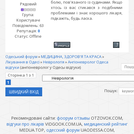
болю, пов'язаного із судинами. Якщо
Рядовий
хтось із вас стикався з подібними
проблемами і знає хорошого лікаря,
Група:
підкажіть, будь ласка.
Користувачі
Повідомлень:
63
Репутація:
0
Статус:
Offline
Одеський форум
»
МЕДИЦИНА, ЗДОРОВ'Я ТА КРАСА
»
Лікування в Одесі
»
Неврологія
»
Ангіоневролог Одеса
відгуки
(ангіоневролог у Одесы відгуки)
Сторінка
1
з
1
1
Пошук:
Рекомендовані сайти:
фоорум отзывы
OTZOVOK.COM,
відгуки про лікарів
VIDGOOK.COM.UA,
медицинский рейтинг
MEDUA.TOP,
одесский форум
UAODESSA.COM,