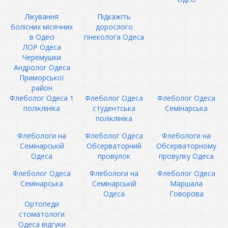
Лікування
Підкажіть
болісних місячних
дорослого
в Одесі
гінеколога Одеса
ЛОР Одеса
Черемушки
Андролог Одеса
Приморської
район
Флеболог Одеса 1
Флеболог Одеса
Флеболог Одеса
поліклініка
студентська
Семінарська
поліклініка
Флебологи на
Флеболог Одеса
Флебологи на
Семінарській
Обсерваторний
Обсерваторному
Одеса
провулок
провулку Одеса
Флеболог Одеса
Флебологи на
Флеболог Одеса
Семінарська
Семінарській
Маршала
Одеса
Говорова
Ортопеди
стоматологи
Одеса відгуки