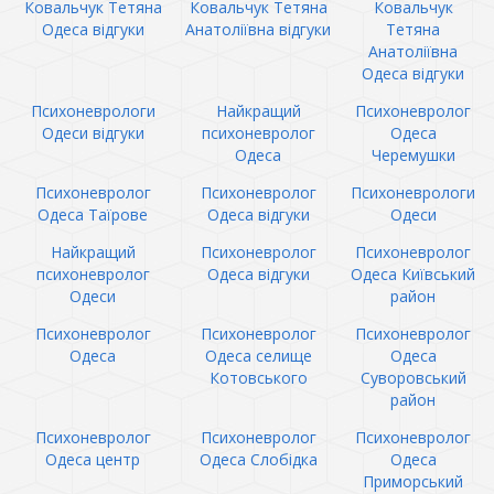
Ковальчук Тетяна
Ковальчук Тетяна
Ковальчук
Одеса відгуки
Анатоліївна відгуки
Тетяна
Анатоліївна
Одеса відгуки
Психоневрологи
Найкращий
Психоневролог
Одеси відгуки
психоневролог
Одеса
Одеса
Черемушки
Психоневролог
Психоневролог
Психоневрологи
Одеса Таїрове
Одеса відгуки
Одеси
Найкращий
Психоневролог
Психоневролог
психоневролог
Одеса відгуки
Одеса Київський
Одеси
район
Психоневролог
Психоневролог
Психоневролог
Одеса
Одеса селище
Одеса
Котовського
Суворовський
район
Психоневролог
Психоневролог
Психоневролог
Одеса центр
Одеса Слобідка
Одеса
Приморський