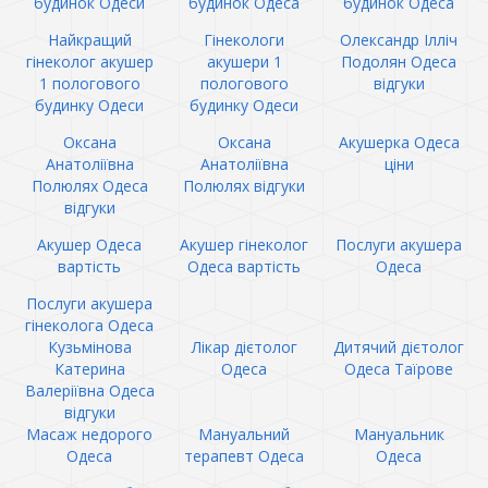
будинок Одеси
будинок Одеса
будинок Одеса
Найкращий
Гінекологи
Олександр Ілліч
гінеколог акушер
акушери 1
Подолян Одеса
1 пологового
пологового
відгуки
будинку Одеси
будинку Одеси
Оксана
Оксана
Акушерка Одеса
Анатоліївна
Анатоліївна
ціни
Полюлях Одеса
Полюлях відгуки
відгуки
Акушер Одеса
Акушер гінеколог
Послуги акушера
вартість
Одеса вартість
Одеса
Послуги акушера
гінеколога Одеса
Кузьмінова
Лікар дієтолог
Дитячий дієтолог
Катерина
Одеса
Одеса Таїрове
Валеріївна Одеса
відгуки
Масаж недорого
Мануальний
Мануальник
Одеса
терапевт Одеса
Одеса