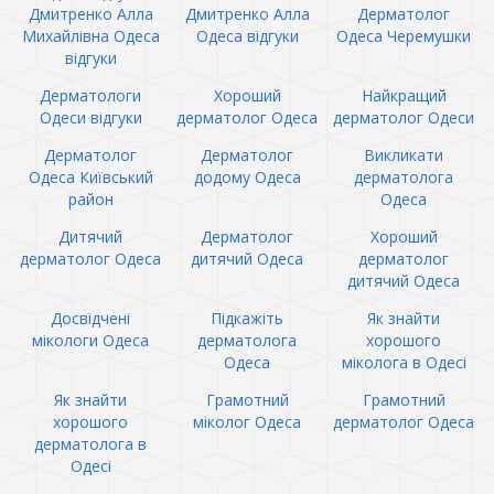
Дмитренко Алла
Дмитренко Алла
Дерматолог
Михайлівна Одеса
Одеса відгуки
Одеса Черемушки
відгуки
Дерматологи
Хороший
Найкращий
Одеси відгуки
дерматолог Одеса
дерматолог Одеси
Дерматолог
Дерматолог
Викликати
Одеса Київський
додому Одеса
дерматолога
район
Одеса
Дитячий
Дерматолог
Хороший
дерматолог Одеса
дитячий Одеса
дерматолог
дитячий Одеса
Досвідчені
Підкажіть
Як знайти
мікологи Одеса
дерматолога
хорошого
Одеса
міколога в Одесі
Як знайти
Грамотний
Грамотний
хорошого
міколог Одеса
дерматолог Одеса
дерматолога в
Одесі