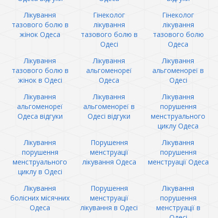
Лікування
Гінеколог
Гінеколог
тазового болю в
лікування
лікування
жінок Одеса
тазового болю в
тазового болю
Одесі
Одеса
Лікування
Лікування
Лікування
тазового болю в
альгоменореї
альгоменореї в
жінок в Одесі
Одеса
Одесі
Лікування
Лікування
Лікування
альгоменореї
альгоменореї в
порушення
Одеса відгуки
Одесі відгуки
менструального
циклу Одеса
Лікування
Порушення
Лікування
порушення
менструації
порушення
менструального
лікування Одеса
менструації Одеса
циклу в Одесі
Лікування
Порушення
Лікування
болісних місячних
менструації
порушення
Одеса
лікування в Одесі
менструації в
Одесі