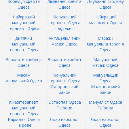
Корекція хребта
Лікування хребта
Лікування сколіозу
Одеса
Одеса
Одеса
Найкращий
Мануальний
Найкращий
мануальний
терапевт Одеса
масажист Одеси
терапевт Одеса
відгуки
Дитячий
Антицелюлітний
Масаж і
мануальний
масаж Одеса
мануальна терапія
терапевт Одеса
Одеса
Вправити хребець
Вправити хребет
Мануальний
Одеса
Одеса
масаж Одеса
Масаж
Мануальний
Мануальщик
мануальний Одеса
терапевт Одеса
Одеса
Суворовський
Малиновський
район
район
Кінезітерапевт
Остеопат Одеса
Мануаліст Одеса
мануальний
Таїрове
Таїрова
терапевт Одеса
Нарколог Одеса
Лікар нарколог
Лікар нарколог
Таїрове
Одеса
Одеса