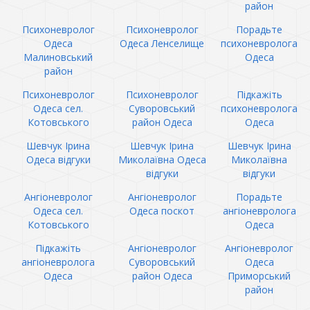
район
Психоневролог
Психоневролог
Порадьте
Одеса
Одеса Ленселище
психоневролога
Малиновський
Одеса
район
Психоневролог
Психоневролог
Підкажіть
Одеса сел.
Суворовський
психоневролога
Котовського
район Одеса
Одеса
Шевчук Ірина
Шевчук Ірина
Шевчук Ірина
Одеса відгуки
Миколаївна Одеса
Миколаївна
відгуки
відгуки
Ангіоневролог
Ангіоневролог
Порадьте
Одеса сел.
Одеса поскот
ангіоневролога
Котовського
Одеса
Підкажіть
Ангіоневролог
Ангіоневролог
ангіоневролога
Суворовський
Одеса
Одеса
район Одеса
Приморський
район