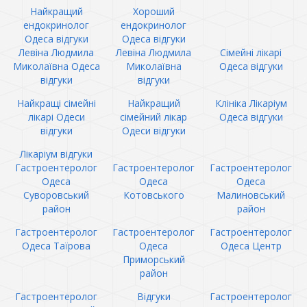
Найкращий
Хороший
ендокринолог
ендокринолог
Одеса відгуки
Одеса відгуки
Левіна Людмила
Левіна Людмила
Сімейні лікарі
Миколаївна Одеса
Миколаївна
Одеса відгуки
відгуки
відгуки
Найкращі сімейні
Найкращий
Клініка Лікаріум
лікарі Одеси
сімейний лікар
Одеса відгуки
відгуки
Одеси відгуки
Лікаріум відгуки
Гастроентеролог
Гастроентеролог
Гастроентеролог
Одеса
Одеса
Одеса
Суворовський
Котовського
Малиновський
район
район
Гастроентеролог
Гастроентеролог
Гастроентеролог
Одеса Таїрова
Одеса
Одеса Центр
Приморський
район
Гастроентеролог
Відгуки
Гастроентеролог