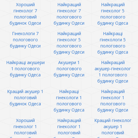
Хороший
Найкращий
Найкращий
гінеколог 7
гінеколог 7
гінеколог 5
пологовий
пологового
пологового
будинок Одеси
будинку Одеси
будинку Одеса
Гінекологи 7
Найкращий
Найкращі
пологового
гінеколог 5
гінекологи 5
будинку Одеси
пологового
пологового
будинку Одеси
будинку Одеса
Найкращі акушери
Акушери 1
Найкращий
1 пологового
пологового
акушер-гінеколог
будинку Одеса
будинку Одеси
1 пологового
будинку Одеси
Кращий акушер 1
Найкращі
Найкращий
пологовий
гінекологи 1
гінеколог 1
будинок Одеса
пологового
пологового
будинку Одеса
будинку Одеси
Хороший
Найкращий
Кращий гінеколог
гінеколог 1
гінеколог 1
акушер 1
пологовий
пологовий
пологовий