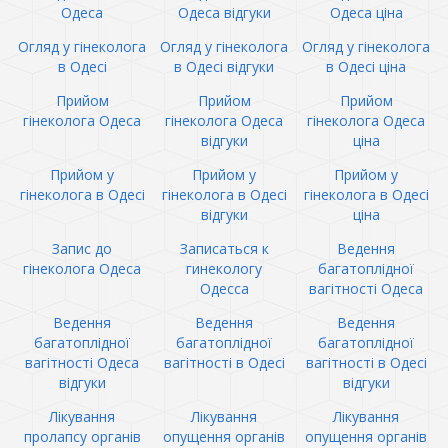
Одеса
Одеса відгуки
Одеса ціна
Огляд у гінеколога
Огляд у гінеколога
Огляд у гінеколога
в Одесі
в Одесі відгуки
в Одесі ціна
Прийом
Прийом
Прийом
гінеколога Одеса
гінеколога Одеса
гінеколога Одеса
відгуки
ціна
Прийом у
Прийом у
Прийом у
гінеколога в Одесі
гінеколога в Одесі
гінеколога в Одесі
відгуки
ціна
Запис до
Записаться к
Ведення
гінеколога Одеса
гинекологу
багатоплідної
Одесса
вагітності Одеса
Ведення
Ведення
Ведення
багатоплідної
багатоплідної
багатоплідної
вагітності Одеса
вагітності в Одесі
вагітності в Одесі
відгуки
відгуки
Лікування
Лікування
Лікування
пролапсу органів
опущення органів
опущення органів