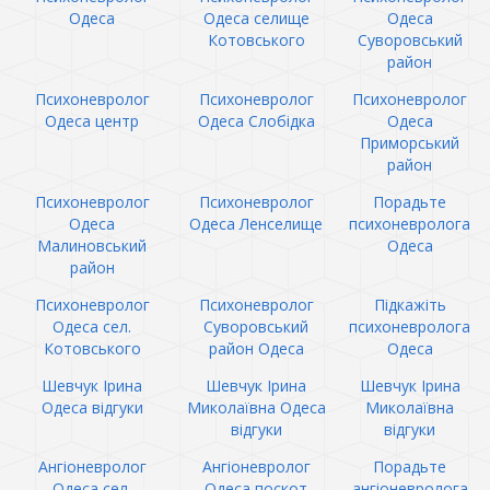
Одеса
Одеса селище
Одеса
Котовського
Суворовський
район
Психоневролог
Психоневролог
Психоневролог
Одеса центр
Одеса Слобідка
Одеса
Приморський
район
Психоневролог
Психоневролог
Порадьте
Одеса
Одеса Ленселище
психоневролога
Малиновський
Одеса
район
Психоневролог
Психоневролог
Підкажіть
Одеса сел.
Суворовський
психоневролога
Котовського
район Одеса
Одеса
Шевчук Ірина
Шевчук Ірина
Шевчук Ірина
Одеса відгуки
Миколаївна Одеса
Миколаївна
відгуки
відгуки
Ангіоневролог
Ангіоневролог
Порадьте
Одеса сел.
Одеса поскот
ангіоневролога