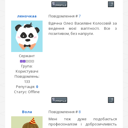
леночкаа
Повідомлення #
7
Вдячна Олесі Василівні Колосовій за
ведення моєї вагітності. Все з
позитивом, без напруги.
Сержант
Група:
Користувачі
Повідомлень:
133
Репутація:
0
Статус:
Offline
Вола
Повідомлення #
8
Мені теж дуже подобається
професіоналізм і доброзичливість