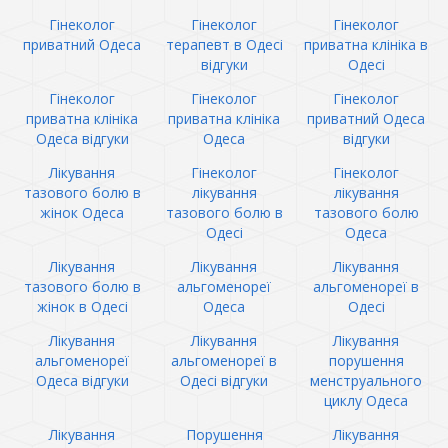
Гінеколог
Гінеколог
Гінеколог
приватний Одеса
терапевт в Одесі
приватна клініка в
відгуки
Одесі
Гінеколог
Гінеколог
Гінеколог
приватна клініка
приватна клініка
приватний Одеса
Одеса відгуки
Одеса
відгуки
Лікування
Гінеколог
Гінеколог
тазового болю в
лікування
лікування
жінок Одеса
тазового болю в
тазового болю
Одесі
Одеса
Лікування
Лікування
Лікування
тазового болю в
альгоменореї
альгоменореї в
жінок в Одесі
Одеса
Одесі
Лікування
Лікування
Лікування
альгоменореї
альгоменореї в
порушення
Одеса відгуки
Одесі відгуки
менструального
циклу Одеса
Лікування
Порушення
Лікування