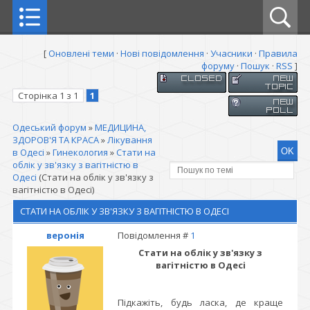
[
Оновлені теми
·
Нові повідомлення
·
Учасники
·
Правила
форуму
·
Пошук
·
RSS
]
Сторінка
1
з
1
1
Одеський форум
»
МЕДИЦИНА,
ЗДОРОВ'Я ТА КРАСА
»
Лікування
в Одесі
»
Гинекология
»
Стати на
облік у зв'язку з вагітністю в
Одесі
(Стати на облік у зв'язку з
вагітністю в Одесі)
СТАТИ НА ОБЛІК У ЗВ'ЯЗКУ З ВАГІТНІСТЮ В ОДЕСІ
веронія
Повідомлення #
1
Стати на облік у зв'язку з
вагітністю в Одесі
Підкажіть, будь ласка, де краще