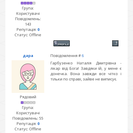
Група:
Користувачі
Повідомлень:
143
Репутація:
0
Статус:
Offline
дара
Повідомлення #
6
Гарбузенко Наталія Дмитрівна -
лікар від Бога! Завдяки їй, у мене є
донечка. Вона завжди все чітко і
тільки по справі, зайве не виписує.
Рядовий
Група:
Користувачі
Повідомлень:
55
Репутація:
0
Статус:
Offline