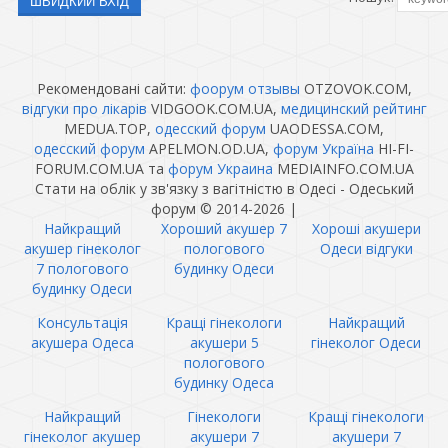
Рекомендовані сайти:
фоорум отзывы
OTZOVOK.COM,
відгуки про лікарів
VIDGOOK.COM.UA,
медицинский рейтинг
MEDUA.TOP,
одесский форум
UAODESSA.COM,
одесский форум
APELMON.OD.UA,
форум Україна
HI-FI-
FORUM.COM.UA та
форум Украина
MEDIAINFO.COM.UA
Стати на облік у зв'язку з вагітністю в Одесі - Одеський
форум © 2014-2026
|
Найкращий
Хороший акушер 7
Хороші акушери
акушер гінеколог
пологового
Одеси відгуки
7 пологового
будинку Одеси
будинку Одеси
Консультація
Кращі гінекологи
Найкращий
акушера Одеса
акушери 5
гінеколог Одеси
пологового
будинку Одеса
Найкращий
Гінекологи
Кращі гінекологи
гінеколог акушер
акушери 7
акушери 7