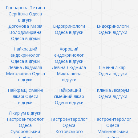
Гончарова Тетяна
Сергіївна Одеса
відгуки
Догонова Марія
Ендокринологи
Ендокринологи
Володимирівна
Одеса відгуки
Одеси відгуки
Одеса відгуки
Найкращий
Хороший
ендокринолог
ендокринолог
Одеса відгуки
Одеса відгуки
Левіна Людмила
Левіна Людмила
Сімейні лікарі
Миколаївна Одеса
Миколаївна
Одеса відгуки
відгуки
відгуки
Найкращі сімейні
Найкращий
Клініка Лікаріум
лікарі Одеси
сімейний лікар
Одеса відгуки
відгуки
Одеси відгуки
Лікаріум відгуки
Гастроентеролог
Гастроентеролог
Гастроентеролог
Одеса
Одеса
Одеса
Суворовський
Котовського
Малиновський
район
район