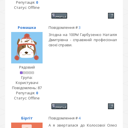
Репутація:
0
Статус:
Offline
Ромашка
Повідомлення #
3
Згодна на 100%! Гарбузенко Наталія
Дмитрівна - справжній професіонал
своєї справи.
Рядовий
Група:
Користувачі
Повідомлень:
87
Репутація:
0
Статус:
Offline
Біргіт
Повідомлення #
4
А я зверталася до Колосової Олесі