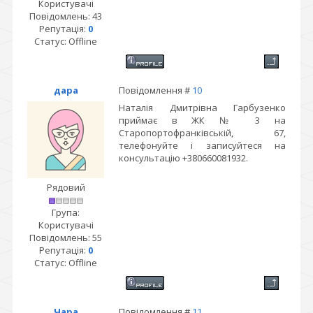
Користувачі
Повідомлень:
43
Репутація:
0
Статус:
Offline
дара
Повідомлення #
10
Наталія Дмитрівна Гарбузенко
приймає в ЖК № 3 на
Старопортофранківській, 67,
телефонуйте і записуйтеся на
консультацію +380660081932.
Рядовий
Група:
Користувачі
Повідомлень:
55
Репутація:
0
Статус:
Offline
Чара
Повідомлення #
11