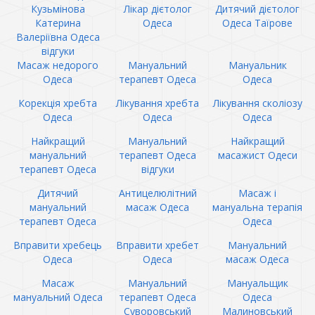
Кузьмінова
Лікар дієтолог
Дитячий дієтолог
Катерина
Одеса
Одеса Таїрове
Валеріївна Одеса
відгуки
Масаж недорого
Мануальний
Мануальник
Одеса
терапевт Одеса
Одеса
Корекція хребта
Лікування хребта
Лікування сколіозу
Одеса
Одеса
Одеса
Найкращий
Мануальний
Найкращий
мануальний
терапевт Одеса
масажист Одеси
терапевт Одеса
відгуки
Дитячий
Антицелюлітний
Масаж і
мануальний
масаж Одеса
мануальна терапія
терапевт Одеса
Одеса
Вправити хребець
Вправити хребет
Мануальний
Одеса
Одеса
масаж Одеса
Масаж
Мануальний
Мануальщик
мануальний Одеса
терапевт Одеса
Одеса
Суворовський
Малиновський