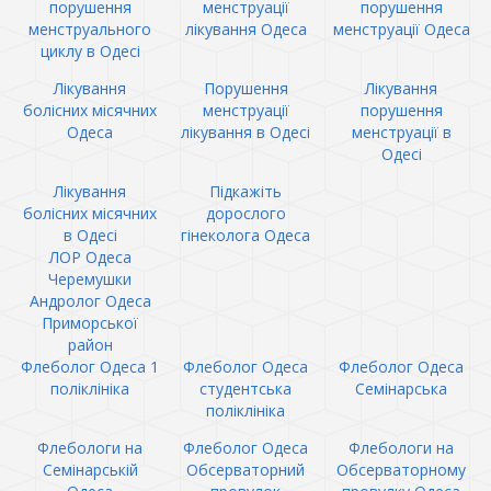
порушення
менструації
порушення
менструального
лікування Одеса
менструації Одеса
циклу в Одесі
Лікування
Порушення
Лікування
болісних місячних
менструації
порушення
Одеса
лікування в Одесі
менструації в
Одесі
Лікування
Підкажіть
болісних місячних
дорослого
в Одесі
гінеколога Одеса
ЛОР Одеса
Черемушки
Андролог Одеса
Приморської
район
Флеболог Одеса 1
Флеболог Одеса
Флеболог Одеса
поліклініка
студентська
Семінарська
поліклініка
Флебологи на
Флеболог Одеса
Флебологи на
Семінарській
Обсерваторний
Обсерваторному