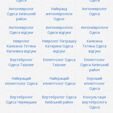
Одеса
Одеси
Ангіоневролог
Найкращі
Ангіоневролог
Одеса Київський
ангіоневрологи
Одеса
район
Одеси
Ангіоневролог
Ангіоневрологи
Ангіоневрологи
Одеса відгуки
Одеси відгуки
Одеси
Невролог
Невролог Патрашку
Калюжна
Калюжна Тетяна
Катерина Одеса
Тетяна Одеса
Євгенівна відгуки
відгуки
відгуки
Вертебролог
Епілептолог Одеса
Епілептолог
Одеса Таїрове
Таїрове
Одеса Київський
район
Найкращий
Найкращий
Хороший
епілептолог Одеса
епілептолог Одеси
епілептолог
Одеса
Вертебролог
Вертебролог Одеса
Консультація
Одеса Черемушки
Київський район
вертебролога
Одеса