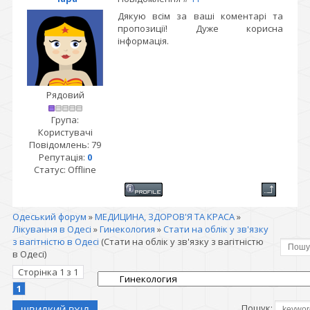
Дякую всім за ваші коментарі та
пропозиції! Дуже корисна
інформація.
Рядовий
Група:
Користувачі
Повідомлень:
79
Репутація:
0
Статус:
Offline
Одеський форум
»
МЕДИЦИНА, ЗДОРОВ'Я ТА КРАСА
»
Лікування в Одесі
»
Гинекология
»
Стати на облік у зв'язку
з вагітністю в Одесі
(Стати на облік у зв'язку з вагітністю
в Одесі)
Сторінка
1
з
1
1
Пошук: