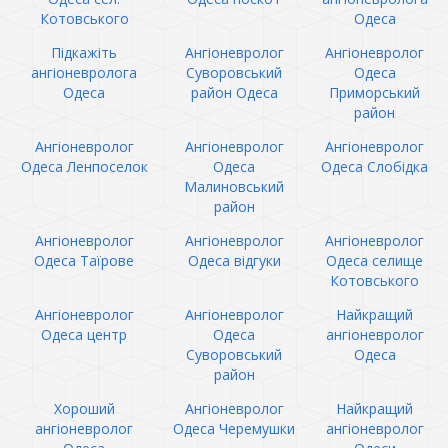
Котовського
Одеса
Підкажіть
Ангіоневролог
Ангіоневролог
ангіоневролога
Суворовський
Одеса
Одеса
район Одеса
Приморський
район
Ангіоневролог
Ангіоневролог
Ангіоневролог
Одеса Ленпоселок
Одеса
Одеса Слобідка
Малиновський
район
Ангіоневролог
Ангіоневролог
Ангіоневролог
Одеса Таїрове
Одеса відгуки
Одеса селище
Котовського
Ангіоневролог
Ангіоневролог
Найкращий
Одеса центр
Одеса
ангіоневролог
Суворовський
Одеса
район
Хороший
Ангіоневролог
Найкращий
ангіоневролог
Одеса Черемушки
ангіоневролог