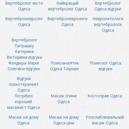
Вертебролог місто
Найкращий
Вертебролог
Одеса
вертебролог Одеса
Одеса відгуки
Вертеброневролог
Вертеброневрологи
Невропатологи
Одеса
Одеса
вертебрологи
Одеса
Вертебролог
Патрашку
Катерина
Вікторівна відгуки
Фендюра Марія
Психоаналітик
Психолог Одеса
Олегівна відгуки
Одеса Таїрове
відгуки
Відгуки
психотерапевт
Одеса
Потрібен
Масаж спини
Костоправ Одеса
хороший
Одеса
масажист Одеса
Масаж на дому
Масаж на дому
Розслаблювальний
Одеса
Одеса ціни
масаж Одеса