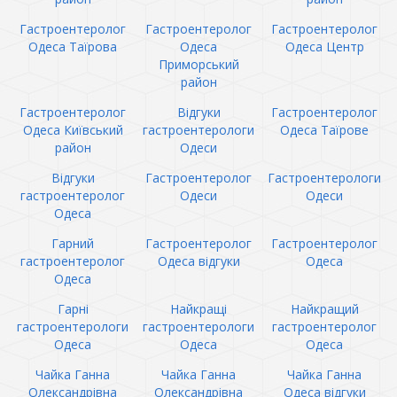
Гастроентеролог
Гастроентеролог
Гастроентеролог
Одеса Таїрова
Одеса
Одеса Центр
Приморський
район
Гастроентеролог
Відгуки
Гастроентеролог
Одеса Київський
гастроентерологи
Одеса Таїрове
район
Одеси
Відгуки
Гастроентеролог
Гастроентерологи
гастроентеролог
Одеси
Одеси
Одеса
Гарний
Гастроентеролог
Гастроентеролог
гастроентеролог
Одеса відгуки
Одеса
Одеса
Гарні
Найкращі
Найкращий
гастроентерологи
гастроентерологи
гастроентеролог
Одеса
Одеса
Одеса
Чайка Ганна
Чайка Ганна
Чайка Ганна
Олександрівна
Олександрівна
Одеса відгуки