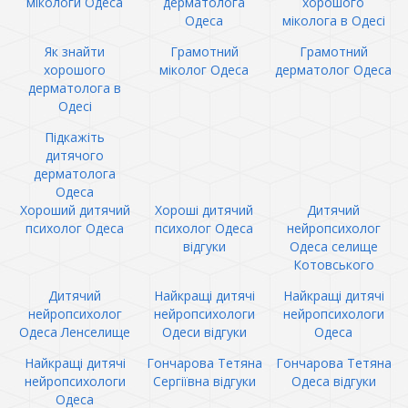
мікологи Одеса
дерматолога
хорошого
Одеса
міколога в Одесі
Як знайти
Грамотний
Грамотний
хорошого
міколог Одеса
дерматолог Одеса
дерматолога в
Одесі
Підкажіть
дитячого
дерматолога
Одеса
Хороший дитячий
Хороші дитячий
Дитячий
психолог Одеса
психолог Одеса
нейропсихолог
відгуки
Одеса селище
Котовського
Дитячий
Найкращі дитячі
Найкращі дитячі
нейропсихолог
нейропсихологи
нейропсихологи
Одеса Ленселище
Одеси відгуки
Одеса
Найкращі дитячі
Гончарова Тетяна
Гончарова Тетяна
нейропсихологи
Сергіївна відгуки
Одеса відгуки
Одеса