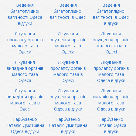
Ведення
Ведення
Ведення
багатоплідної
багатоплідної
багатоплідної
вагітності Одеса
вагітності в Одесі
вагітності в Одесі
відгуки
відгуки
Лікування
Лікування
Лікування
пролапсу органів
опущення органів
опущення органів
малого таза
малого таза
малого таза в
Одеса
Одеса
Одесі
Лікування
Лікування
Лікування
випадіння органів
пролапсу органів
пролапсу органів
малого таза
малого таза в
малого таза
Одеса
Одесі
Одеса відгуки
Лікування
Лікування
Лікування
випадіння органів
опущення органів
випадіння органів
малого таза в
малого таза
малого таза
Одесі
Одеса відгуки
Одеса відгуки
Гарбузенко
Гарбузенко
Гарбузенко
Наталія Дмитрівна
Наталія Дмитрівна
Наталія Одеса
Одеса відгуки
відгуки
відгуки