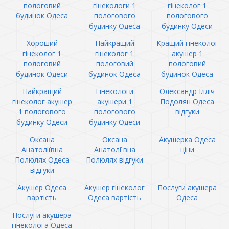
пологовий
гінекологи 1
гінеколог 1
будинок Одеса
пологового
пологового
будинку Одеса
будинку Одеси
Хороший
Найкращий
Кращий гінеколог
гінеколог 1
гінеколог 1
акушер 1
пологовий
пологовий
пологовий
будинок Одеси
будинок Одеса
будинок Одеса
Найкращий
Гінекологи
Олександр Ілліч
гінеколог акушер
акушери 1
Подолян Одеса
1 пологового
пологового
відгуки
будинку Одеси
будинку Одеси
Оксана
Оксана
Акушерка Одеса
Анатоліївна
Анатоліївна
ціни
Полюлях Одеса
Полюлях відгуки
відгуки
Акушер Одеса
Акушер гінеколог
Послуги акушера
вартість
Одеса вартість
Одеса
Послуги акушера
гінеколога Одеса