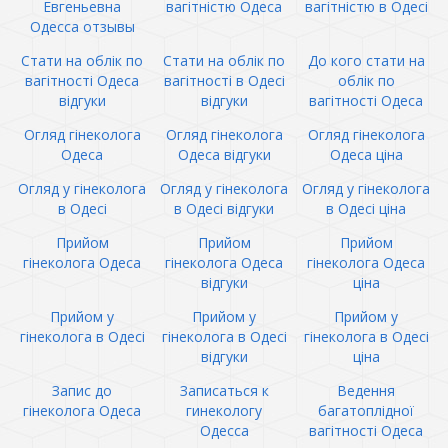
Евгеньевна
вагітністю Одеса
вагітністю в Одесі
Одесса отзывы
Стати на облік по
Стати на облік по
До кого стати на
вагітності Одеса
вагітності в Одесі
облік по
відгуки
відгуки
вагітності Одеса
Огляд гінеколога
Огляд гінеколога
Огляд гінеколога
Одеса
Одеса відгуки
Одеса ціна
Огляд у гінеколога
Огляд у гінеколога
Огляд у гінеколога
в Одесі
в Одесі відгуки
в Одесі ціна
Прийом
Прийом
Прийом
гінеколога Одеса
гінеколога Одеса
гінеколога Одеса
відгуки
ціна
Прийом у
Прийом у
Прийом у
гінеколога в Одесі
гінеколога в Одесі
гінеколога в Одесі
відгуки
ціна
Запис до
Записаться к
Ведення
гінеколога Одеса
гинекологу
багатоплідної
Одесса
вагітності Одеса