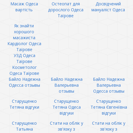
Масаж Одеса
Остеопат для
Досвідчений
вартість
дорослого Одеса
мануаліст Одеса
Таїрове
Як знайти
хорошого
масажиста
Кардіолог Одеса
Таїрове
УЗД Одеса
Таїрове
Косметолог
Одеса Таїрове
Байло Надежна
Байло Надежна
Байло Надежна
Одесса отзывы
Валерьевна
Валерьевна
отзывы
Одесса отзывы
Старущенко
Старущенко
Старущенко
Тетяна відгуки
Тетяна Одеса
Тетяна Євгеніївна
відгуки
відгуки
Старущенко
Стати на облік у
Стати на облік у
Татьяна
зв'язку з
зв'язку з