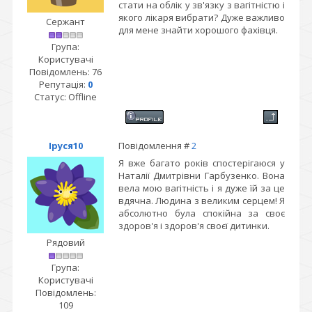
стати на облік у зв'язку з вагітністю і
якого лікаря вибрати? Дуже важливо
Сержант
для мене знайти хорошого фахівця.
Група:
Користувачі
Повідомлень:
76
Репутація:
0
Статус:
Offline
Іруся10
Повідомлення #
2
Я вже багато років спостерігаюся у
Наталії Дмитрівни Гарбузенко. Вона
вела мою вагітність і я дуже їй за це
вдячна. Людина з великим серцем! Я
абсолютно була спокійна за своє
здоров'я і здоров'я своєї дитинки.
Рядовий
Група:
Користувачі
Повідомлень:
109