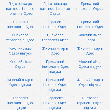
Підготовка до
Підготовка до
Приватний
вагітності з чого
вагітності аналізи
гінеколог Одеса
почати в Одесі
Одеса
Терапевт
Терапевт
Приватний
гінеколог в Одесі
гінеколог Одеса
гінеколог в Одесі
Гінеколог
Гінеколог
Жіночий лікар
терапевт в Одесі
терапевт Одеса
Одеса
Жіночий лікар
Жіночий лікар в
Жіночий лікар в
Одеса відгуки
Одесі
Одесі
Жіночий лікар
Приватний
Жіночий лікар
Одеса
гінеколог в Одесі
Одеса відгуки
відгуки
Жіночий лікар в
Приватний
Жіночий лікар в
Одесі відгуки
гінеколог Одеса
Одесі відгуки
відгуки
Терапевт
Терапевт
Гінеколог
гінеколог в Одесі
гінеколог Одеса
терапевт Одеса
відгуки
відгуки
відгуки