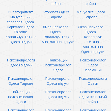
район
район
Кінезітерапевт
Остеопат Одеса
Мануаліст Одеса
мануальний
Таїрове
Таїрова
терапевт Одеса
Нарколог Одеса
Лікар нарколог
Лікар нарколог
Таїрове
Одеса
Одеса
Ковальчук Тетяна
Ковальчук Тетяна
Ковальчук
Одеса відгуки
Анатоліївна відгуки
Тетяна
Анатоліївна
Одеса відгуки
Психоневрологи
Найкращий
Психоневролог
Одеси відгуки
психоневролог
Одеса
Одеса
Черемушки
Психоневролог
Психоневролог
Психоневрологи
Одеса Таїрове
Одеса відгуки
Одеси
Найкращий
Психоневролог
Психоневролог
психоневролог
Одеса відгуки
Одеса Київський
Одеси
район
Психоневролог
Психоневролог
Психоневролог