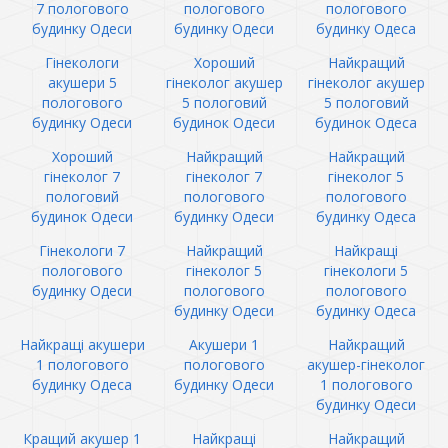
7 пологового
пологового
пологового
будинку Одеси
будинку Одеси
будинку Одеса
Гінекологи
Хороший
Найкращий
акушери 5
гінеколог акушер
гінеколог акушер
пологового
5 пологовий
5 пологовий
будинку Одеси
будинок Одеси
будинок Одеса
Хороший
Найкращий
Найкращий
гінеколог 7
гінеколог 7
гінеколог 5
пологовий
пологового
пологового
будинок Одеси
будинку Одеси
будинку Одеса
Гінекологи 7
Найкращий
Найкращі
пологового
гінеколог 5
гінекологи 5
будинку Одеси
пологового
пологового
будинку Одеси
будинку Одеса
Найкращі акушери
Акушери 1
Найкращий
1 пологового
пологового
акушер-гінеколог
будинку Одеса
будинку Одеси
1 пологового
будинку Одеси
Кращий акушер 1
Найкращі
Найкращий