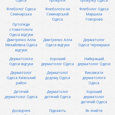
Одеса
провулок
провулку Одеса
Флеболог Одеса
Флебологи на
Флеболог Одеса
Семінарська
Семінарській
Маршала
Одеса
Говорова
Ортопеди
стоматологи
Одеса відгуки
Дмитренко Алла
Дмитренко Алла
Дерматолог
Михайлівна Одеса
Одеса відгуки
Одеса Черемушки
відгуки
Дерматологи
Хороший
Найкращий
Одеси відгуки
дерматолог Одеса
дерматолог Одеси
Дерматолог
Дерматолог
Викликати
Одеса Київський
додому Одеса
дерматолога
район
Одеса
Дитячий
Дерматолог
Хороший
дерматолог Одеса
дитячий Одеса
дерматолог
дитячий Одеса
Досвідчені
Підкажіть
Як знайти