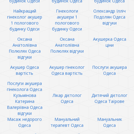
будинок Одеси
будинок Одеса
будинок Одеса
Найкращий
Гінекологи
Олександр Ілліч
гінеколог акушер
акушери 1
Подолян Одеса
1 пологового
пологового
відгуки
будинку Одеси
будинку Одеси
Оксана
Оксана
Акушерка Одеса
Анатоліївна
Анатоліївна
ціни
Полюлях Одеса
Полюлях відгуки
відгуки
Акушер Одеса
Акушер гінеколог
Послуги акушера
вартість
Одеса вартість
Одеса
Послуги акушера
гінеколога Одеса
Кузьмінова
Лікар дієтолог
Дитячий дієтолог
Катерина
Одеса
Одеса Таїрове
Валеріївна Одеса
відгуки
Масаж недорого
Мануальний
Мануальник
Одеса
терапевт Одеса
Одеса