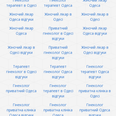
Гінеколог
Гінеколог
Жіночий лікар
терапевт в Одесі
терапевт Одеса
Одеса
Жіночий лікар
Жіночий лікар в
Жіночий лікар в
Одеса відгуки
Одесі
Одесі
Жіночий лікар
Приватний
Жіночий лікар
Одеса
гінеколог в Одесі
Одеса відгуки
відгуки
Жіночий лікар в
Приватний
Жіночий лікар в
Одесі відгуки
гінеколог Одеса
Одесі відгуки
відгуки
Терапевт
Терапевт
Гінеколог
гінеколог в Одесі
гінеколог Одеса
терапевт Одеса
відгуки
відгуки
відгуки
Гінеколог
Гінеколог
Гінеколог
приватний Одеса
терапевт в Одесі
приватна клініка в
відгуки
Одесі
Гінеколог
Гінеколог
Гінеколог
приватна клініка
приватна клініка
приватний Одеса
Одеса відгуки
Одеса
відгуки