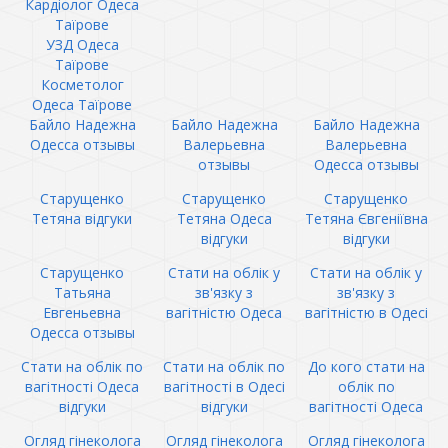
Кардіолог Одеса
Таїрове
УЗД Одеса
Таїрове
Косметолог
Одеса Таїрове
Байло Надежна
Байло Надежна
Байло Надежна
Одесса отзывы
Валерьевна
Валерьевна
отзывы
Одесса отзывы
Старущенко
Старущенко
Старущенко
Тетяна відгуки
Тетяна Одеса
Тетяна Євгеніївна
відгуки
відгуки
Старущенко
Стати на облік у
Стати на облік у
Татьяна
зв'язку з
зв'язку з
Евгеньевна
вагітністю Одеса
вагітністю в Одесі
Одесса отзывы
Стати на облік по
Стати на облік по
До кого стати на
вагітності Одеса
вагітності в Одесі
облік по
відгуки
відгуки
вагітності Одеса
Огляд гінеколога
Огляд гінеколога
Огляд гінеколога