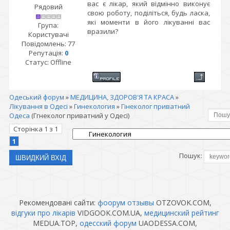
вас є лікар, який відмінно виконує
Рядовий
свою роботу, поділіться, будь ласка,
які моменти в його лікуванні вас
Група:
вразили?
Користувачі
Повідомлень:
77
Репутація:
0
Статус:
Offline
Одеський форум
»
МЕДИЦИНА, ЗДОРОВ'Я ТА КРАСА
»
Лікування в Одесі
»
Гинекология
»
Гінеколог приватний
Одеса
(Ггнеколог приватний у Одесі)
Сторінка
1
з
1
1
Пошук:
Рекомендовані сайти:
фоорум отзывы
OTZOVOK.COM,
відгуки про лікарів
VIDGOOK.COM.UA,
медицинский рейтинг
MEDUA.TOP,
одесский форум
UAODESSA.COM,