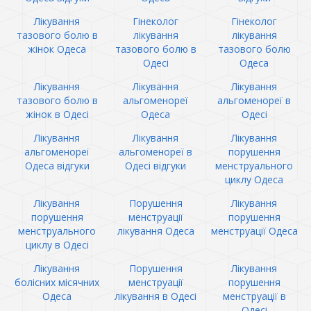
Лікування
Гінеколог
Гінеколог
тазового болю в
лікування
лікування
жінок Одеса
тазового болю в
тазового болю
Одесі
Одеса
Лікування
Лікування
Лікування
тазового болю в
альгоменореї
альгоменореї в
жінок в Одесі
Одеса
Одесі
Лікування
Лікування
Лікування
альгоменореї
альгоменореї в
порушення
Одеса відгуки
Одесі відгуки
менструального
циклу Одеса
Лікування
Порушення
Лікування
порушення
менструації
порушення
менструального
лікування Одеса
менструації Одеса
циклу в Одесі
Лікування
Порушення
Лікування
болісних місячних
менструації
порушення
Одеса
лікування в Одесі
менструації в
Одесі