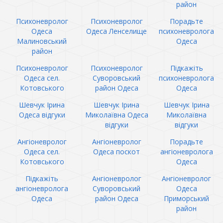
район
Психоневролог
Психоневролог
Порадьте
Одеса
Одеса Ленселище
психоневролога
Малиновський
Одеса
район
Психоневролог
Психоневролог
Підкажіть
Одеса сел.
Суворовський
психоневролога
Котовського
район Одеса
Одеса
Шевчук Ірина
Шевчук Ірина
Шевчук Ірина
Одеса відгуки
Миколаївна Одеса
Миколаївна
відгуки
відгуки
Ангіоневролог
Ангіоневролог
Порадьте
Одеса сел.
Одеса поскот
ангіоневролога
Котовського
Одеса
Підкажіть
Ангіоневролог
Ангіоневролог
ангіоневролога
Суворовський
Одеса
Одеса
район Одеса
Приморський
район