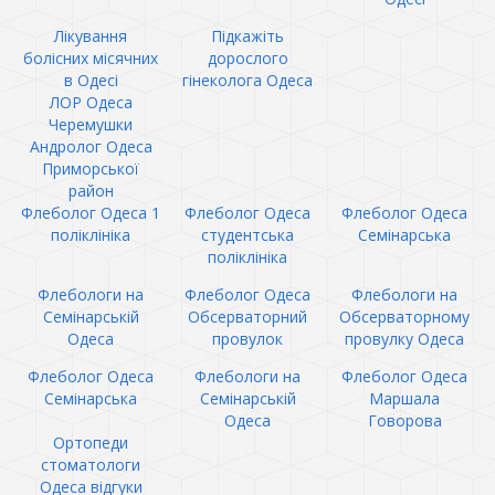
Лікування
Підкажіть
болісних місячних
дорослого
в Одесі
гінеколога Одеса
ЛОР Одеса
Черемушки
Андролог Одеса
Приморської
район
Флеболог Одеса 1
Флеболог Одеса
Флеболог Одеса
поліклініка
студентська
Семінарська
поліклініка
Флебологи на
Флеболог Одеса
Флебологи на
Семінарській
Обсерваторний
Обсерваторному
Одеса
провулок
провулку Одеса
Флеболог Одеса
Флебологи на
Флеболог Одеса
Семінарська
Семінарській
Маршала
Одеса
Говорова
Ортопеди
стоматологи
Одеса відгуки