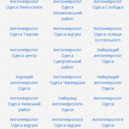
Ангіоневролог
Ангіоневролог
Ангіоневролог
Одеса Ленпоселок
Одеса
Одеса Слобідка
Малиновський
район
Ангіоневролог
Ангіоневролог
Ангіоневролог
Одеса Таїрове
Одеса відгуки
Одеса селище
Котовського
Ангіоневролог
Ангіоневролог
Найкращий
Одеса центр
Одеса
ангіоневролог
Суворовський
Одеса
район
Хороший
Ангіоневролог
Найкращий
ангіоневролог
Одеса Черемушки
ангіоневролог
Одеса
Одеси
Ангіоневролог
Найкращі
Ангіоневролог
Одеса Київський
ангіоневрологи
Одеса
район
Одеси
Ангіоневролог
Ангіоневрологи
Ангіоневрологи
Одеса відгуки
Одеси відгуки
Одеси