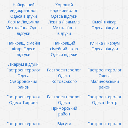
Найкращий
Хороший
ендокринолог
ендокринолог
Одеса відгуки
Одеса відгуки
Левіна Людмила
Левіна Людмила
Сімейні лікарі
Миколаївна Одеса
Миколаївна
Одеса відгуки
відгуки
відгуки
Найкращі сімейні
Найкращий
Клініка Лікаріум
лікарі Одеси
сімейний лікар
Одеса відгуки
відгуки
Одеси відгуки
Лікаріум відгуки
Гастроентеролог
Гастроентеролог
Гастроентеролог
Одеса
Одеса
Одеса
Суворовський
Котовського
Малиновський
район
район
Гастроентеролог
Гастроентеролог
Гастроентеролог
Одеса Таїрова
Одеса
Одеса Центр
Приморський
район
Гастроентеролог
Відгуки
Гастроентеролог