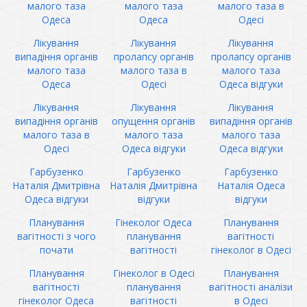
малого таза
малого таза
малого таза в
Одеса
Одеса
Одесі
Лікування
Лікування
Лікування
випадіння органів
пролапсу органів
пролапсу органів
малого таза
малого таза в
малого таза
Одеса
Одесі
Одеса відгуки
Лікування
Лікування
Лікування
випадіння органів
опущення органів
випадіння органів
малого таза в
малого таза
малого таза
Одесі
Одеса відгуки
Одеса відгуки
Гарбузенко
Гарбузенко
Гарбузенко
Наталія Дмитрівна
Наталія Дмитрівна
Наталія Одеса
Одеса відгуки
відгуки
відгуки
Планування
Гінеколог Одеса
Планування
вагітності з чого
планування
вагітності
почати
вагітності
гінеколог в Одесі
Планування
Гінеколог в Одесі
Планування
вагітності
планування
вагітності аналізи
гінеколог Одеса
вагітності
в Одесі