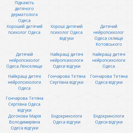
Підкажіть
дитячого
дерматолога
Одеса
Хороший дитячий
Хороші дитячий
Дитячий
психолог Одеса
психолог Одеса
нейропсихолог
відгуки
Одеса селище
Котовського
Дитячий
Найкращі дитячі
Найкращі дитячі
нейропсихолог
нейропсихологи
нейропсихологи
Одеса Ленселище
Одеси відгуки
Одеса
Найкращі дитячі
Гончарова Тетяна
Гончарова Тетяна
нейропсихологи
Сергіївна відгуки
Одеса відгуки
Одеса
Гончарова Тетяна
Сергіївна Одеса
відгуки
Догонова Марія
Ендокринологи
Ендокринологи
Володимирівна
Одеса відгуки
Одеси відгуки
Одеса відгуки