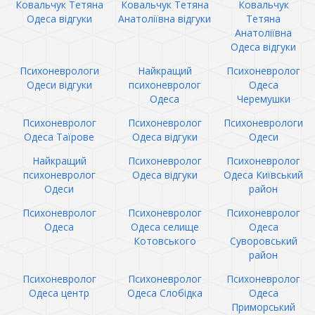
Ковальчук Тетяна
Ковальчук Тетяна
Ковальчук
Одеса відгуки
Анатоліївна відгуки
Тетяна
Анатоліївна
Одеса відгуки
Психоневрологи
Найкращий
Психоневролог
Одеси відгуки
психоневролог
Одеса
Одеса
Черемушки
Психоневролог
Психоневролог
Психоневрологи
Одеса Таїрове
Одеса відгуки
Одеси
Найкращий
Психоневролог
Психоневролог
психоневролог
Одеса відгуки
Одеса Київський
Одеси
район
Психоневролог
Психоневролог
Психоневролог
Одеса
Одеса селище
Одеса
Котовського
Суворовський
район
Психоневролог
Психоневролог
Психоневролог
Одеса центр
Одеса Слобідка
Одеса
Приморський