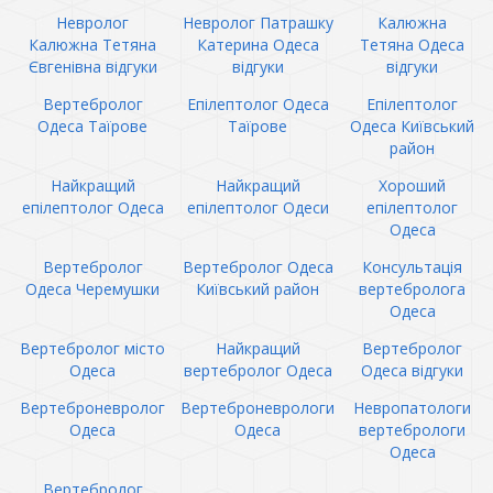
Невролог
Невролог Патрашку
Калюжна
Калюжна Тетяна
Катерина Одеса
Тетяна Одеса
Євгенівна відгуки
відгуки
відгуки
Вертебролог
Епілептолог Одеса
Епілептолог
Одеса Таїрове
Таїрове
Одеса Київський
район
Найкращий
Найкращий
Хороший
епілептолог Одеса
епілептолог Одеси
епілептолог
Одеса
Вертебролог
Вертебролог Одеса
Консультація
Одеса Черемушки
Київський район
вертебролога
Одеса
Вертебролог місто
Найкращий
Вертебролог
Одеса
вертебролог Одеса
Одеса відгуки
Вертеброневролог
Вертеброневрологи
Невропатологи
Одеса
Одеса
вертебрологи
Одеса
Вертебролог