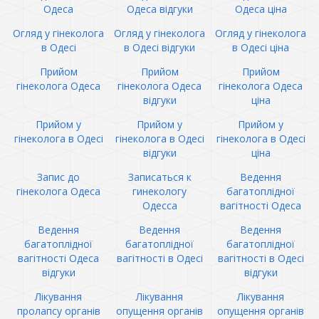
Одеса
Одеса відгуки
Одеса ціна
Огляд у гінеколога
Огляд у гінеколога
Огляд у гінеколога
в Одесі
в Одесі відгуки
в Одесі ціна
Прийом
Прийом
Прийом
гінеколога Одеса
гінеколога Одеса
гінеколога Одеса
відгуки
ціна
Прийом у
Прийом у
Прийом у
гінеколога в Одесі
гінеколога в Одесі
гінеколога в Одесі
відгуки
ціна
Запис до
Записаться к
Ведення
гінеколога Одеса
гинекологу
багатоплідної
Одесса
вагітності Одеса
Ведення
Ведення
Ведення
багатоплідної
багатоплідної
багатоплідної
вагітності Одеса
вагітності в Одесі
вагітності в Одесі
відгуки
відгуки
Лікування
Лікування
Лікування
пролапсу органів
опущення органів
опущення органів