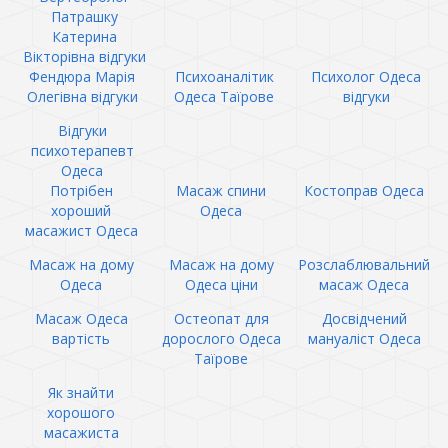
Патрашку
Катерина
Вікторівна відгуки
Фендюра Марія
Психоаналітик
Психолог Одеса
Олегівна відгуки
Одеса Таїрове
відгуки
Відгуки
психотерапевт
Одеса
Потрібен
Масаж спини
Костоправ Одеса
хороший
Одеса
масажист Одеса
Масаж на дому
Масаж на дому
Розслаблювальний
Одеса
Одеса ціни
масаж Одеса
Масаж Одеса
Остеопат для
Досвідчений
вартість
дорослого Одеса
мануаліст Одеса
Таїрове
Як знайти
хорошого
масажиста