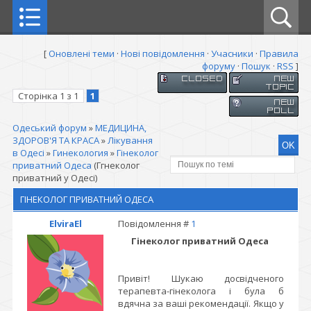
[
Оновлені теми
·
Нові повідомлення
·
Учасники
·
Правила
форуму
·
Пошук
·
RSS
]
Сторінка
1
з
1
1
Одеський форум
»
МЕДИЦИНА,
ЗДОРОВ'Я ТА КРАСА
»
Лікування
в Одесі
»
Гинекология
»
Гінеколог
приватний Одеса
(Ггнеколог
приватний у Одесі)
ГІНЕКОЛОГ ПРИВАТНИЙ ОДЕСА
ElviraEl
Повідомлення #
1
Гінеколог приватний Одеса
Привіт! Шукаю досвідченого
терапевта-гінеколога і була б
вдячна за ваші рекомендації. Якщо у