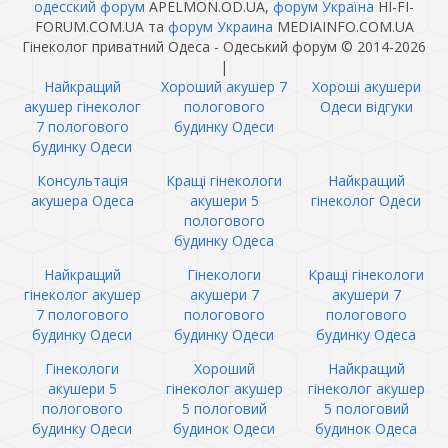
одесский форум
APELMON.OD.UA,
форум Україна
HI-FI-
FORUM.COM.UA та
форум Украина
MEDIAINFO.COM.UA
Гінеколог приватний Одеса - Одеський форум © 2014-2026
|
Найкращий
Хороший акушер 7
Хороші акушери
акушер гінеколог
пологового
Одеси відгуки
7 пологового
будинку Одеси
будинку Одеси
Консультація
Кращі гінекологи
Найкращий
акушера Одеса
акушери 5
гінеколог Одеси
пологового
будинку Одеса
Найкращий
Гінекологи
Кращі гінекологи
гінеколог акушер
акушери 7
акушери 7
7 пологового
пологового
пологового
будинку Одеси
будинку Одеси
будинку Одеса
Гінекологи
Хороший
Найкращий
акушери 5
гінеколог акушер
гінеколог акушер
пологового
5 пологовий
5 пологовий
будинку Одеси
будинок Одеси
будинок Одеса