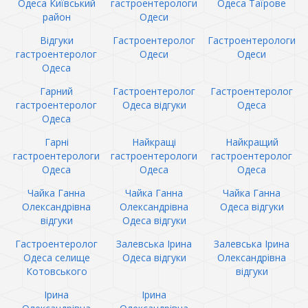
Одеса Київський
гастроентерологи
Одеса Таїрове
район
Одеси
Відгуки
Гастроентеролог
Гастроентерологи
гастроентеролог
Одеси
Одеси
Одеса
Гарний
Гастроентеролог
Гастроентеролог
гастроентеролог
Одеса відгуки
Одеса
Одеса
Гарні
Найкращі
Найкращий
гастроентерологи
гастроентерологи
гастроентеролог
Одеса
Одеса
Одеса
Чайка Ганна
Чайка Ганна
Чайка Ганна
Олександрівна
Олександрівна
Одеса відгуки
відгуки
Одеса відгуки
Гастроентеролог
Залевська Ірина
Залевська Ірина
Одеса селище
Одеса відгуки
Олександрівна
Котовського
відгуки
Ірина
Ірина