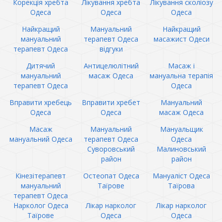
Корекція хребта
Лікування хребта
Лікування сколіозу
Одеса
Одеса
Одеса
Найкращий
Мануальний
Найкращий
мануальний
терапевт Одеса
масажист Одеси
терапевт Одеса
відгуки
Дитячий
Антицелюлітний
Масаж і
мануальний
масаж Одеса
мануальна терапія
терапевт Одеса
Одеса
Вправити хребець
Вправити хребет
Мануальний
Одеса
Одеса
масаж Одеса
Масаж
Мануальний
Мануальщик
мануальний Одеса
терапевт Одеса
Одеса
Суворовський
Малиновський
район
район
Кінезітерапевт
Остеопат Одеса
Мануаліст Одеса
мануальний
Таїрове
Таїрова
терапевт Одеса
Нарколог Одеса
Лікар нарколог
Лікар нарколог
Таїрове
Одеса
Одеса