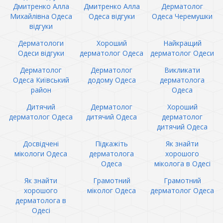
Дмитренко Алла
Дмитренко Алла
Дерматолог
Михайлівна Одеса
Одеса відгуки
Одеса Черемушки
відгуки
Дерматологи
Хороший
Найкращий
Одеси відгуки
дерматолог Одеса
дерматолог Одеси
Дерматолог
Дерматолог
Викликати
Одеса Київський
додому Одеса
дерматолога
район
Одеса
Дитячий
Дерматолог
Хороший
дерматолог Одеса
дитячий Одеса
дерматолог
дитячий Одеса
Досвідчені
Підкажіть
Як знайти
мікологи Одеса
дерматолога
хорошого
Одеса
міколога в Одесі
Як знайти
Грамотний
Грамотний
хорошого
міколог Одеса
дерматолог Одеса
дерматолога в
Одесі