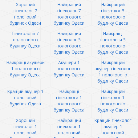
Хороший
Найкращий
Найкращий
гінеколог 7
гінеколог 7
гінеколог 5
пологовий
пологового
пологового
будинок Одеси
будинку Одеси
будинку Одеса
Гінекологи 7
Найкращий
Найкращі
пологового
гінеколог 5
гінекологи 5
будинку Одеси
пологового
пологового
будинку Одеси
будинку Одеса
Найкращі акушери
Акушери 1
Найкращий
1 пологового
пологового
акушер-гінеколог
будинку Одеса
будинку Одеси
1 пологового
будинку Одеси
Кращий акушер 1
Найкращі
Найкращий
пологовий
гінекологи 1
гінеколог 1
будинок Одеса
пологового
пологового
будинку Одеса
будинку Одеси
Хороший
Найкращий
Кращий гінеколог
гінеколог 1
гінеколог 1
акушер 1
пологовий
пологовий
пологовий