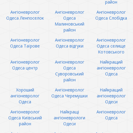
район
Ангіоневролог
Ангіоневролог
Ангіоневролог
Одеса Ленпоселок
Одеса
Одеса Слобідка
Малиновський
район
Ангіоневролог
Ангіоневролог
Ангіоневролог
Одеса Таїрове
Одеса відгуки
Одеса селище
Котовського
Ангіоневролог
Ангіоневролог
Найкращий
Одеса центр
Одеса
ангіоневролог
Суворовський
Одеса
район
Хороший
Ангіоневролог
Найкращий
ангіоневролог
Одеса Черемушки
ангіоневролог
Одеса
Одеси
Ангіоневролог
Найкращі
Ангіоневролог
Одеса Київський
ангіоневрологи
Одеса
район
Одеси