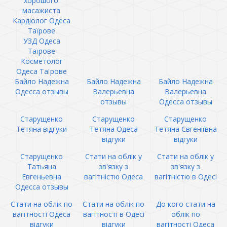
хорошого
масажиста
Кардіолог Одеса
Таїрове
УЗД Одеса
Таїрове
Косметолог
Одеса Таїрове
Байло Надежна
Байло Надежна
Байло Надежна
Одесса отзывы
Валерьевна
Валерьевна
отзывы
Одесса отзывы
Старущенко
Старущенко
Старущенко
Тетяна відгуки
Тетяна Одеса
Тетяна Євгеніївна
відгуки
відгуки
Старущенко
Стати на облік у
Стати на облік у
Татьяна
зв'язку з
зв'язку з
Евгеньевна
вагітністю Одеса
вагітністю в Одесі
Одесса отзывы
Стати на облік по
Стати на облік по
До кого стати на
вагітності Одеса
вагітності в Одесі
облік по
відгуки
відгуки
вагітності Одеса