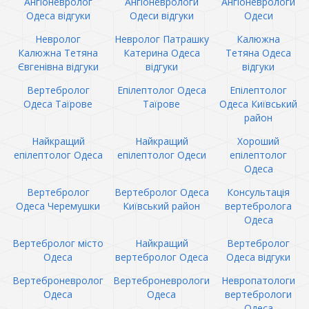
Ангіоневролог
Ангіоневрологи
Ангіоневрологи
Одеса відгуки
Одеси відгуки
Одеси
Невролог
Невролог Патрашку
Калюжна
Калюжна Тетяна
Катерина Одеса
Тетяна Одеса
Євгенівна відгуки
відгуки
відгуки
Вертебролог
Епілептолог Одеса
Епілептолог
Одеса Таїрове
Таїрове
Одеса Київський
район
Найкращий
Найкращий
Хороший
епілептолог Одеса
епілептолог Одеси
епілептолог
Одеса
Вертебролог
Вертебролог Одеса
Консультація
Одеса Черемушки
Київський район
вертебролога
Одеса
Вертебролог місто
Найкращий
Вертебролог
Одеса
вертебролог Одеса
Одеса відгуки
Вертеброневролог
Вертеброневрологи
Невропатологи
Одеса
Одеса
вертебрологи
Одеса