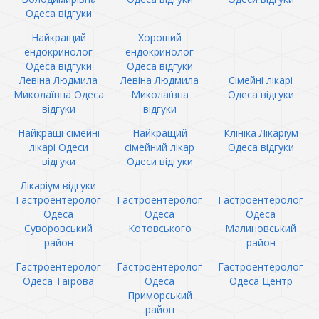
Одеса відгуки
Найкращий
Хороший
ендокринолог
ендокринолог
Одеса відгуки
Одеса відгуки
Левіна Людмила
Левіна Людмила
Сімейні лікарі
Миколаївна Одеса
Миколаївна
Одеса відгуки
відгуки
відгуки
Найкращі сімейні
Найкращий
Клініка Лікаріум
лікарі Одеси
сімейний лікар
Одеса відгуки
відгуки
Одеси відгуки
Лікаріум відгуки
Гастроентеролог
Гастроентеролог
Гастроентеролог
Одеса
Одеса
Одеса
Суворовський
Котовського
Малиновський
район
район
Гастроентеролог
Гастроентеролог
Гастроентеролог
Одеса Таїрова
Одеса
Одеса Центр
Приморський
район