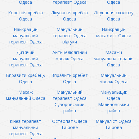
Одеса
терапевт Одеса
Одеса
Корекція хребта
Лікування хребта
Лікування сколіозу
Одеса
Одеса
Одеса
Найкращий
Мануальний
Найкращий
мануальний
терапевт Одеса
масажист Одеси
терапевт Одеса
відгуки
Дитячий
Антицелюлітний
Масаж і
мануальний
масаж Одеса
мануальна терапія
терапевт Одеса
Одеса
Вправити хребець
Вправити хребет
Мануальний
Одеса
Одеса
масаж Одеса
Масаж
Мануальний
Мануальщик
мануальний Одеса
терапевт Одеса
Одеса
Суворовський
Малиновський
район
район
Кінезітерапевт
Остеопат Одеса
Мануаліст Одеса
мануальний
Таїрове
Таїрова
терапевт Одеса