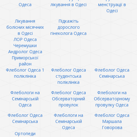
Одеса
лікування в Одесі
менструації в
Одесі
Лікування
Підкажіть
болісних місячних
дорослого
в Одесі
гінеколога Одеса
ЛОР Одеса
Черемушки
Андролог Одеса
Приморської
район
Флеболог Одеса 1
Флеболог Одеса
Флеболог Одеса
поліклініка
студентська
Семінарська
поліклініка
Флебологи на
Флеболог Одеса
Флебологи на
Семінарській
Обсерваторний
Обсерваторному
Одеса
провулок
провулку Одеса
Флеболог Одеса
Флебологи на
Флеболог Одеса
Семінарська
Семінарській
Маршала
Одеса
Говорова
Ортопеди