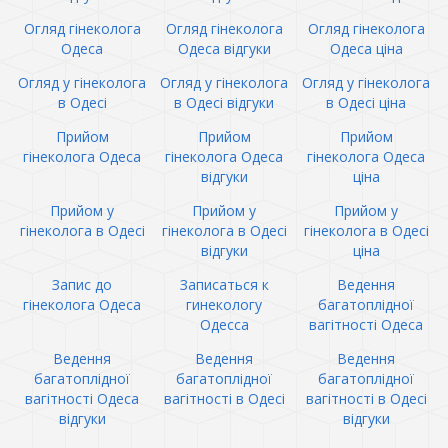
Огляд гінеколога
Огляд гінеколога
Огляд гінеколога
Одеса
Одеса відгуки
Одеса ціна
Огляд у гінеколога
Огляд у гінеколога
Огляд у гінеколога
в Одесі
в Одесі відгуки
в Одесі ціна
Прийом
Прийом
Прийом
гінеколога Одеса
гінеколога Одеса
гінеколога Одеса
відгуки
ціна
Прийом у
Прийом у
Прийом у
гінеколога в Одесі
гінеколога в Одесі
гінеколога в Одесі
відгуки
ціна
Запис до
Записаться к
Ведення
гінеколога Одеса
гинекологу
багатоплідної
Одесса
вагітності Одеса
Ведення
Ведення
Ведення
багатоплідної
багатоплідної
багатоплідної
вагітності Одеса
вагітності в Одесі
вагітності в Одесі
відгуки
відгуки