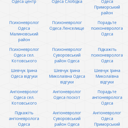
Одеса центр
Одеса Слобідка
Одеса
Приморський
район
Психоневролог
Психоневролог
Порадьте
Одеса
Одеса Ленселище
психоневролога
Малиновський
Одеса
район
Психоневролог
Психоневролог
Підкажіть
Одеса сел.
Суворовський
психоневролога
Котовського
район Одеса
Одеса
Шевчук Ірина
Шевчук Ірина
Шевчук Ірина
Одеса відгуки
Миколаївна Одеса
Миколаївна
відгуки
відгуки
Ангіоневролог
Ангіоневролог
Порадьте
Одеса сел.
Одеса поскот
ангіоневролога
Котовського
Одеса
Підкажіть
Ангіоневролог
Ангіоневролог
ангіоневролога
Суворовський
Одеса
Одеса
район Одеса
Приморський