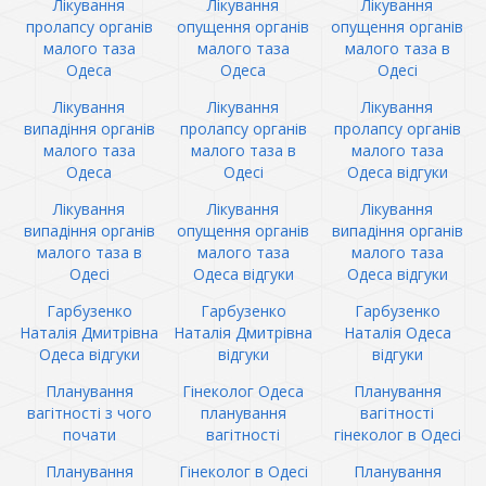
Лікування
Лікування
Лікування
пролапсу органів
опущення органів
опущення органів
малого таза
малого таза
малого таза в
Одеса
Одеса
Одесі
Лікування
Лікування
Лікування
випадіння органів
пролапсу органів
пролапсу органів
малого таза
малого таза в
малого таза
Одеса
Одесі
Одеса відгуки
Лікування
Лікування
Лікування
випадіння органів
опущення органів
випадіння органів
малого таза в
малого таза
малого таза
Одесі
Одеса відгуки
Одеса відгуки
Гарбузенко
Гарбузенко
Гарбузенко
Наталія Дмитрівна
Наталія Дмитрівна
Наталія Одеса
Одеса відгуки
відгуки
відгуки
Планування
Гінеколог Одеса
Планування
вагітності з чого
планування
вагітності
почати
вагітності
гінеколог в Одесі
Планування
Гінеколог в Одесі
Планування