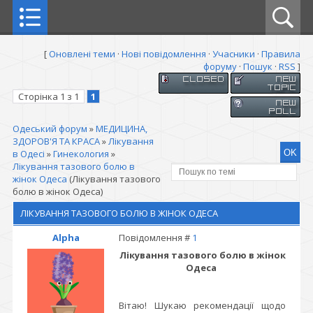
[
Оновлені теми
·
Нові повідомлення
·
Учасники
·
Правила
форуму
·
Пошук
·
RSS
]
Сторінка
1
з
1
1
Одеський форум
»
МЕДИЦИНА,
ЗДОРОВ'Я ТА КРАСА
»
Лікування
в Одесі
»
Гинекология
»
Лікування тазового болю в
жінок Одеса
(Лікування тазового
болю в жінок Одеса)
ЛІКУВАННЯ ТАЗОВОГО БОЛЮ В ЖІНОК ОДЕСА
Alpha
Повідомлення #
1
Лікування тазового болю в жінок
Одеса
Вітаю! Шукаю рекомендації щодо