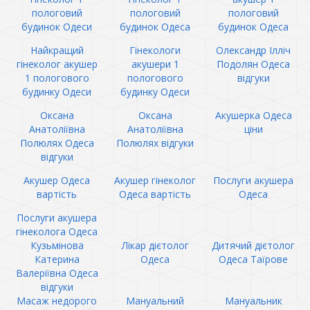
пологовий
пологовий
пологовий
будинок Одеси
будинок Одеса
будинок Одеса
Найкращий
Гінекологи
Олександр Ілліч
гінеколог акушер
акушери 1
Подолян Одеса
1 пологового
пологового
відгуки
будинку Одеси
будинку Одеси
Оксана
Оксана
Акушерка Одеса
Анатоліївна
Анатоліївна
ціни
Полюлях Одеса
Полюлях відгуки
відгуки
Акушер Одеса
Акушер гінеколог
Послуги акушера
вартість
Одеса вартість
Одеса
Послуги акушера
гінеколога Одеса
Кузьмінова
Лікар дієтолог
Дитячий дієтолог
Катерина
Одеса
Одеса Таїрове
Валеріївна Одеса
відгуки
Масаж недорого
Мануальний
Мануальник