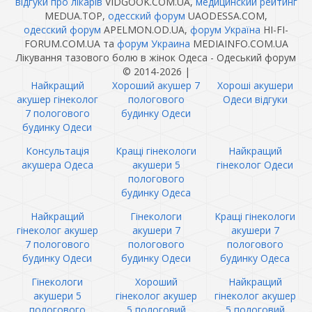
відгуки про лікарів
VIDGOOK.COM.UA,
медицинский рейтинг
MEDUA.TOP,
одесский форум
UAODESSA.COM,
одесский форум
APELMON.OD.UA,
форум Україна
HI-FI-
FORUM.COM.UA та
форум Украина
MEDIAINFO.COM.UA
Лікування тазового болю в жінок Одеса - Одеський форум
© 2014-2026
|
Найкращий
Хороший акушер 7
Хороші акушери
акушер гінеколог
пологового
Одеси відгуки
7 пологового
будинку Одеси
будинку Одеси
Консультація
Кращі гінекологи
Найкращий
акушера Одеса
акушери 5
гінеколог Одеси
пологового
будинку Одеса
Найкращий
Гінекологи
Кращі гінекологи
гінеколог акушер
акушери 7
акушери 7
7 пологового
пологового
пологового
будинку Одеси
будинку Одеси
будинку Одеса
Гінекологи
Хороший
Найкращий
акушери 5
гінеколог акушер
гінеколог акушер
пологового
5 пологовий
5 пологовий