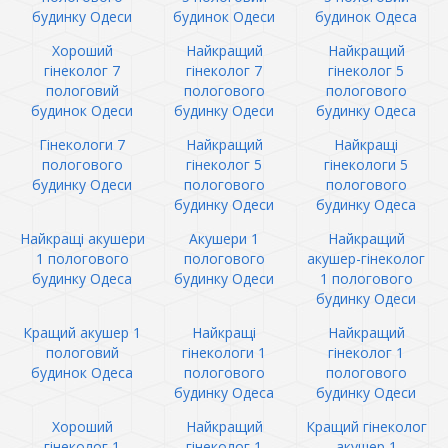
будинку Одеси
будинок Одеси
будинок Одеса
Хороший
Найкращий
Найкращий
гінеколог 7
гінеколог 7
гінеколог 5
пологовий
пологового
пологового
будинок Одеси
будинку Одеси
будинку Одеса
Гінекологи 7
Найкращий
Найкращі
пологового
гінеколог 5
гінекологи 5
будинку Одеси
пологового
пологового
будинку Одеси
будинку Одеса
Найкращі акушери
Акушери 1
Найкращий
1 пологового
пологового
акушер-гінеколог
будинку Одеса
будинку Одеси
1 пологового
будинку Одеси
Кращий акушер 1
Найкращі
Найкращий
пологовий
гінекологи 1
гінеколог 1
будинок Одеса
пологового
пологового
будинку Одеса
будинку Одеси
Хороший
Найкращий
Кращий гінеколог
гінеколог 1
гінеколог 1
акушер 1