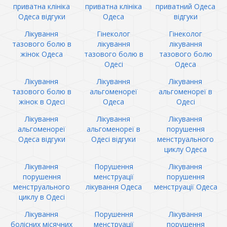
приватна клініка
приватна клініка
приватний Одеса
Одеса відгуки
Одеса
відгуки
Лікування
Гінеколог
Гінеколог
тазового болю в
лікування
лікування
жінок Одеса
тазового болю в
тазового болю
Одесі
Одеса
Лікування
Лікування
Лікування
тазового болю в
альгоменореї
альгоменореї в
жінок в Одесі
Одеса
Одесі
Лікування
Лікування
Лікування
альгоменореї
альгоменореї в
порушення
Одеса відгуки
Одесі відгуки
менструального
циклу Одеса
Лікування
Порушення
Лікування
порушення
менструації
порушення
менструального
лікування Одеса
менструації Одеса
циклу в Одесі
Лікування
Порушення
Лікування
болісних місячних
менструації
порушення