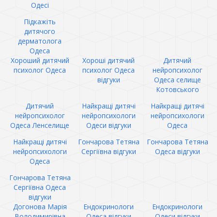
Одесі
Підкажіть
дитячого
дерматолога
Одеса
Хороший дитячий
Хороші дитячий
Дитячий
психолог Одеса
психолог Одеса
нейропсихолог
відгуки
Одеса селище
Котовського
Дитячий
Найкращі дитячі
Найкращі дитячі
нейропсихолог
нейропсихологи
нейропсихологи
Одеса Ленселище
Одеси відгуки
Одеса
Найкращі дитячі
Гончарова Тетяна
Гончарова Тетяна
нейропсихологи
Сергіївна відгуки
Одеса відгуки
Одеса
Гончарова Тетяна
Сергіївна Одеса
відгуки
Догонова Марія
Ендокринологи
Ендокринологи
Володимирівна
Одеса відгуки
Одеси відгуки