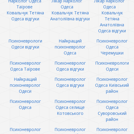
Нарколог Одеса
Лікар нарколог
Лікар нарколог
Таїрове
Одеса
Одеса
Ковальчук Тетяна
Ковальчук Тетяна
Ковальчук
Одеса відгуки
Анатоліївна відгуки
Тетяна
Анатоліївна
Одеса відгуки
Психоневрологи
Найкращий
Психоневролог
Одеси відгуки
психоневролог
Одеса
Одеса
Черемушки
Психоневролог
Психоневролог
Психоневрологи
Одеса Таїрове
Одеса відгуки
Одеси
Найкращий
Психоневролог
Психоневролог
психоневролог
Одеса відгуки
Одеса Київський
Одеси
район
Психоневролог
Психоневролог
Психоневролог
Одеса
Одеса селище
Одеса
Котовського
Суворовський
район
Психоневролог
Психоневролог
Психоневролог