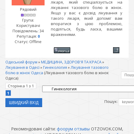
лікаря, який спеціалізується на
лікуванні тазового болю в жінок.
Рядовий
Якщо у вас є досвід лікування у
такого лікаря, який допоміг вам
Група:
впоратися з цією проблемою,
Користувачі
поділіться, будь ласка, вашими
Повідомлень:
34
враженнями.
Репутація:
0
Статус:
Offline
Одеський форум
»
МЕДИЦИНА, ЗДОРОВ'Я ТА КРАСА
»
Лікування в Одесі
»
Гинекология
»
Лікування тазового
болю в жінок Одеса
(Лікування тазового болю в жінок
Одеса)
Сторінка
1
з
1
1
Пошук:
Рекомендовані сайти:
фоорум отзывы
OTZOVOK.COM,