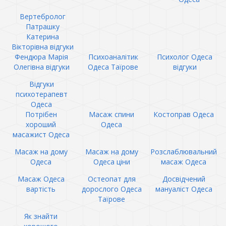
Вертебролог
Патрашку
Катерина
Вікторівна відгуки
Фендюра Марія
Психоаналітик
Психолог Одеса
Олегівна відгуки
Одеса Таїрове
відгуки
Відгуки
психотерапевт
Одеса
Потрібен
Масаж спини
Костоправ Одеса
хороший
Одеса
масажист Одеса
Масаж на дому
Масаж на дому
Розслаблювальний
Одеса
Одеса ціни
масаж Одеса
Масаж Одеса
Остеопат для
Досвідчений
вартість
дорослого Одеса
мануаліст Одеса
Таїрове
Як знайти