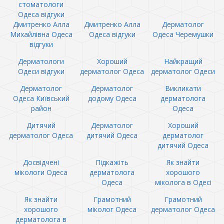
стоматологи
Одеса відгуки
Дмитренко Алла
Дмитренко Алла
Дерматолог
Михайлівна Одеса
Одеса відгуки
Одеса Черемушки
відгуки
Дерматологи
Хороший
Найкращий
Одеси відгуки
дерматолог Одеса
дерматолог Одеси
Дерматолог
Дерматолог
Викликати
Одеса Київський
додому Одеса
дерматолога
район
Одеса
Дитячий
Дерматолог
Хороший
дерматолог Одеса
дитячий Одеса
дерматолог
дитячий Одеса
Досвідчені
Підкажіть
Як знайти
мікологи Одеса
дерматолога
хорошого
Одеса
міколога в Одесі
Як знайти
Грамотний
Грамотний
хорошого
міколог Одеса
дерматолог Одеса
дерматолога в