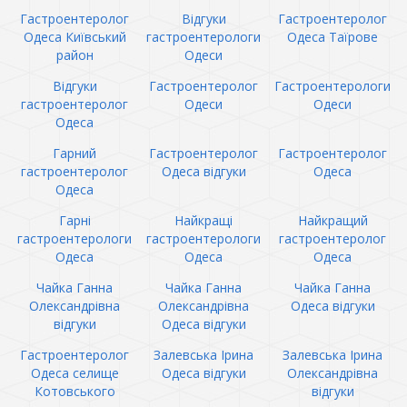
Гастроентеролог
Відгуки
Гастроентеролог
Одеса Київський
гастроентерологи
Одеса Таїрове
район
Одеси
Відгуки
Гастроентеролог
Гастроентерологи
гастроентеролог
Одеси
Одеси
Одеса
Гарний
Гастроентеролог
Гастроентеролог
гастроентеролог
Одеса відгуки
Одеса
Одеса
Гарні
Найкращі
Найкращий
гастроентерологи
гастроентерологи
гастроентеролог
Одеса
Одеса
Одеса
Чайка Ганна
Чайка Ганна
Чайка Ганна
Олександрівна
Олександрівна
Одеса відгуки
відгуки
Одеса відгуки
Гастроентеролог
Залевська Ірина
Залевська Ірина
Одеса селище
Одеса відгуки
Олександрівна
Котовського
відгуки