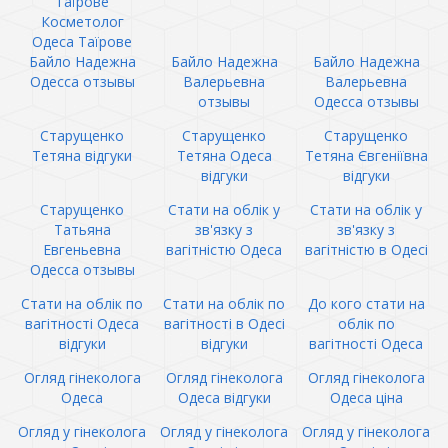
Таїрове
Косметолог
Одеса Таїрове
Байло Надежна
Байло Надежна
Байло Надежна
Одесса отзывы
Валерьевна
Валерьевна
отзывы
Одесса отзывы
Старущенко
Старущенко
Старущенко
Тетяна відгуки
Тетяна Одеса
Тетяна Євгеніївна
відгуки
відгуки
Старущенко
Стати на облік у
Стати на облік у
Татьяна
зв'язку з
зв'язку з
Евгеньевна
вагітністю Одеса
вагітністю в Одесі
Одесса отзывы
Стати на облік по
Стати на облік по
До кого стати на
вагітності Одеса
вагітності в Одесі
облік по
відгуки
відгуки
вагітності Одеса
Огляд гінеколога
Огляд гінеколога
Огляд гінеколога
Одеса
Одеса відгуки
Одеса ціна
Огляд у гінеколога
Огляд у гінеколога
Огляд у гінеколога