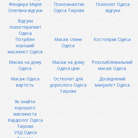
Фендюра Марія
Психоаналітик
Психолог Одеса
Олегівна відгуки
Одеса Таїрове
відгуки
Відгуки
психотерапевт
Одеса
Потрібен
Масаж спини
Костоправ Одеса
хороший
Одеса
масажист Одеса
Масаж на дому
Масаж на дому
Розслаблювальний
Одеса
Одеса ціни
масаж Одеса
Масаж Одеса
Остеопат для
Досвідчений
вартість
дорослого Одеса
мануаліст Одеса
Таїрове
Як знайти
хорошого
масажиста
Кардіолог Одеса
Таїрове
УЗД Одеса