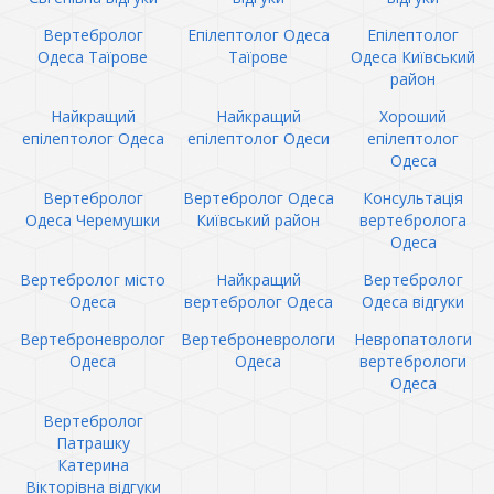
Вертебролог
Епілептолог Одеса
Епілептолог
Одеса Таїрове
Таїрове
Одеса Київський
район
Найкращий
Найкращий
Хороший
епілептолог Одеса
епілептолог Одеси
епілептолог
Одеса
Вертебролог
Вертебролог Одеса
Консультація
Одеса Черемушки
Київський район
вертебролога
Одеса
Вертебролог місто
Найкращий
Вертебролог
Одеса
вертебролог Одеса
Одеса відгуки
Вертеброневролог
Вертеброневрологи
Невропатологи
Одеса
Одеса
вертебрологи
Одеса
Вертебролог
Патрашку
Катерина
Вікторівна відгуки