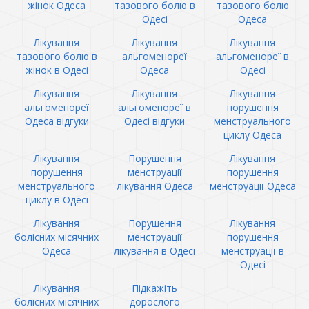
жінок Одеса
тазового болю в
тазового болю
Одесі
Одеса
Лікування
Лікування
Лікування
тазового болю в
альгоменореї
альгоменореї в
жінок в Одесі
Одеса
Одесі
Лікування
Лікування
Лікування
альгоменореї
альгоменореї в
порушення
Одеса відгуки
Одесі відгуки
менструального
циклу Одеса
Лікування
Порушення
Лікування
порушення
менструації
порушення
менструального
лікування Одеса
менструації Одеса
циклу в Одесі
Лікування
Порушення
Лікування
болісних місячних
менструації
порушення
Одеса
лікування в Одесі
менструації в
Одесі
Лікування
Підкажіть
болісних місячних
дорослого