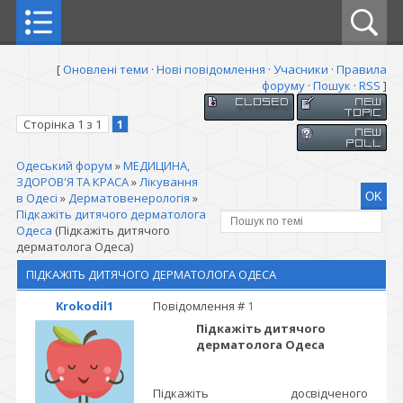
[
Оновлені теми
·
Нові повідомлення
·
Учасники
·
Правила
форуму
·
Пошук
·
RSS
]
Сторінка
1
з
1
1
Одеський форум
»
МЕДИЦИНА,
ЗДОРОВ'Я ТА КРАСА
»
Лікування
в Одесі
»
Дерматовенерологія
»
Підкажіть дитячого дерматолога
Одеса
(Підкажіть дитячого
дерматолога Одеса)
ПІДКАЖІТЬ ДИТЯЧОГО ДЕРМАТОЛОГА ОДЕСА
Krokodil1
Повідомлення #
1
Підкажіть дитячого
дерматолога Одеса
Підкажіть досвідченого