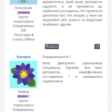
дерматолога, який може допомогти
одужати, а не призвести до
Полковник
серйозних ускладнень. Не терпиться
дізнатися про тих лікарів, у яких ви
Група:
лікувалися або знаєте за відгуками
Користувачі
знайомих і друзів.
Повідомлень:
205
Репутація:
0
Статус:
Offline
Калерія
Повідомлення #
2
Алла Дмитренко призначила
спеціальну терапію, яка мені
допомогла, кваліфіковано
поставилася і я залишилася
задоволена!
Майор
Група:
Користувачі
Повідомлень: