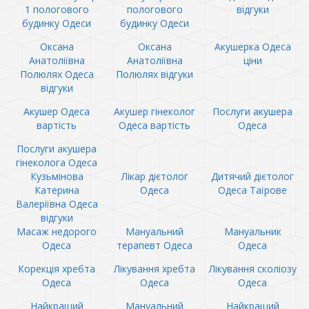
1 пологового
пологового
відгуки
будинку Одеси
будинку Одеси
Оксана
Оксана
Акушерка Одеса
Анатоліївна
Анатоліївна
ціни
Полюлях Одеса
Полюлях відгуки
відгуки
Акушер Одеса
Акушер гінеколог
Послуги акушера
вартість
Одеса вартість
Одеса
Послуги акушера
гінеколога Одеса
Кузьмінова
Лікар дієтолог
Дитячий дієтолог
Катерина
Одеса
Одеса Таїрове
Валеріївна Одеса
відгуки
Масаж недорого
Мануальний
Мануальник
Одеса
терапевт Одеса
Одеса
Корекція хребта
Лікування хребта
Лікування сколіозу
Одеса
Одеса
Одеса
Найкращий
Мануальний
Найкращий