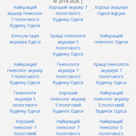
© 2014-2026
|
Найкращий
Хороший акушер 7
Хороші акушери
акушер гінеколог
пологового
Одеси відгуки
7 пологового
будинку Одеси
будинку Одеси
Консультація
Кращі гінекологи
Найкращий
акушера Одеса
акушери 5
гінеколог Одеси
пологового
будинку Одеса
Найкращий
Гінекологи
Кращі гінекологи
гінеколог акушер
акушери 7
акушери 7
7 пологового
пологового
пологового
будинку Одеси
будинку Одеси
будинку Одеса
Гінекологи
Хороший
Найкращий
акушери 5
гінеколог акушер
гінеколог акушер
пологового
5 пологовий
5 пологовий
будинку Одеси
будинок Одеси
будинок Одеса
Хороший
Найкращий
Найкращий
гінеколог 7
гінеколог 7
гінеколог 5
пологовий
пологового
пологового