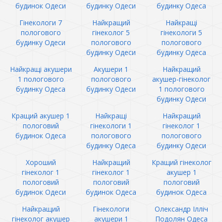
будинок Одеси
будинку Одеси
будинку Одеса
Гінекологи 7
Найкращий
Найкращі
пологового
гінеколог 5
гінекологи 5
будинку Одеси
пологового
пологового
будинку Одеси
будинку Одеса
Найкращі акушери
Акушери 1
Найкращий
1 пологового
пологового
акушер-гінеколог
будинку Одеса
будинку Одеси
1 пологового
будинку Одеси
Кращий акушер 1
Найкращі
Найкращий
пологовий
гінекологи 1
гінеколог 1
будинок Одеса
пологового
пологового
будинку Одеса
будинку Одеси
Хороший
Найкращий
Кращий гінеколог
гінеколог 1
гінеколог 1
акушер 1
пологовий
пологовий
пологовий
будинок Одеси
будинок Одеса
будинок Одеса
Найкращий
Гінекологи
Олександр Ілліч
гінеколог акушер
акушери 1
Подолян Одеса