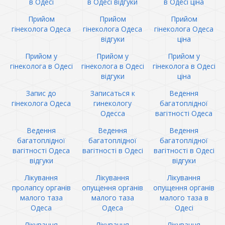
в Одесі
в Одесі відгуки
в Одесі ціна
Прийом
Прийом
Прийом
гінеколога Одеса
гінеколога Одеса
гінеколога Одеса
відгуки
ціна
Прийом у
Прийом у
Прийом у
гінеколога в Одесі
гінеколога в Одесі
гінеколога в Одесі
відгуки
ціна
Запис до
Записаться к
Ведення
гінеколога Одеса
гинекологу
багатоплідної
Одесса
вагітності Одеса
Ведення
Ведення
Ведення
багатоплідної
багатоплідної
багатоплідної
вагітності Одеса
вагітності в Одесі
вагітності в Одесі
відгуки
відгуки
Лікування
Лікування
Лікування
пролапсу органів
опущення органів
опущення органів
малого таза
малого таза
малого таза в
Одеса
Одеса
Одесі
Лікування
Лікування
Лікування