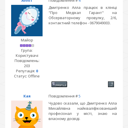
Anni1
Повідомлення #
4
Дмитренко Алла працює в клініці
"Про Медікал Гарант" на
Обсерваторному провулку, 2/6,
контактний телефон - 0679049003.
Майор
Група:
Користувачі
Повідомлень:
203
Репутація:
0
Статус:
Offline
Кая
Повідомлення #
5
Чудово сказали, що Дмитренко Алла
Михайлівна найкваліфікованіший
професіонал у місті, знаю на
власному досвіді.