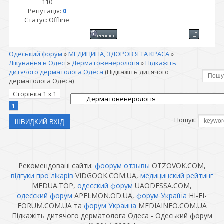
110
Репутація:
0
Статус:
Offline
Одеський форум
»
МЕДИЦИНА, ЗДОРОВ'Я ТА КРАСА
»
Лікування в Одесі
»
Дерматовенерологія
»
Підкажіть
дитячого дерматолога Одеса
(Підкажіть дитячого
дерматолога Одеса)
Сторінка
1
з
1
1
Пошук:
Рекомендовані сайти:
фоорум отзывы
OTZOVOK.COM,
відгуки про лікарів
VIDGOOK.COM.UA,
медицинский рейтинг
MEDUA.TOP,
одесский форум
UAODESSA.COM,
одесский форум
APELMON.OD.UA,
форум Україна
HI-FI-
FORUM.COM.UA та
форум Украина
MEDIAINFO.COM.UA
Підкажіть дитячого дерматолога Одеса - Одеський форум