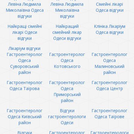
Левіна Людмила
Левіна Людмила
Сімейні лікарі
Миколаївна Одеса
Миколаївна
Одеса відгуки
відгуки
відгуки
Найкращі сімейні
Найкращий
Клініка Лікаріум
лікарі Одеси
сімейний лікар
Одеса відгуки
відгуки
Одеси відгуки
Лікаріум відгуки
Гастроентеролог
Гастроентеролог
Гастроентеролог
Одеса
Одеса
Одеса
Суворовський
Котовського
Малиновський
район
район
Гастроентеролог
Гастроентеролог
Гастроентеролог
Одеса Таїрова
Одеса
Одеса Центр
Приморський
район
Гастроентеролог
Відгуки
Гастроентеролог
Одеса Київський
гастроентерологи
Одеса Таїрове
район
Одеси
Відгуки
Гастроентеролог
Гастроентерологи