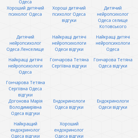
Одеса
Хороший дитячий
Хороші дитячий
Дитячий
психолог Одеса
психолог Одеса
нейропсихолог
відгуки
Одеса селище
Котовського
Дитячий
Найкращі дитячі
Найкращі дитячі
нейропсихолог
нейропсихологи
нейропсихологи
Одеса Ленселище
Одеси відгуки
Одеса
Найкращі дитячі
Гончарова Тетяна
Гончарова Тетяна
нейропсихологи
Сергіївна відгуки
Одеса відгуки
Одеса
Гончарова Тетяна
Сергіївна Одеса
відгуки
Догонова Марія
Ендокринологи
Ендокринологи
Володимирівна
Одеса відгуки
Одеси відгуки
Одеса відгуки
Найкращий
Хороший
ендокринолог
ендокринолог
Одеса відгуки
Одеса відгуки