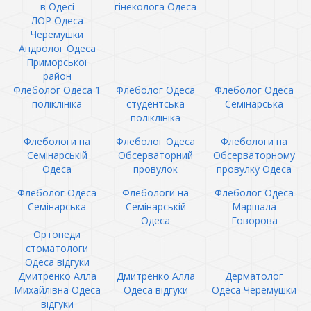
в Одесі
гінеколога Одеса
ЛОР Одеса
Черемушки
Андролог Одеса
Приморської
район
Флеболог Одеса 1
Флеболог Одеса
Флеболог Одеса
поліклініка
студентська
Семінарська
поліклініка
Флебологи на
Флеболог Одеса
Флебологи на
Семінарській
Обсерваторний
Обсерваторному
Одеса
провулок
провулку Одеса
Флеболог Одеса
Флебологи на
Флеболог Одеса
Семінарська
Семінарській
Маршала
Одеса
Говорова
Ортопеди
стоматологи
Одеса відгуки
Дмитренко Алла
Дмитренко Алла
Дерматолог
Михайлівна Одеса
Одеса відгуки
Одеса Черемушки
відгуки