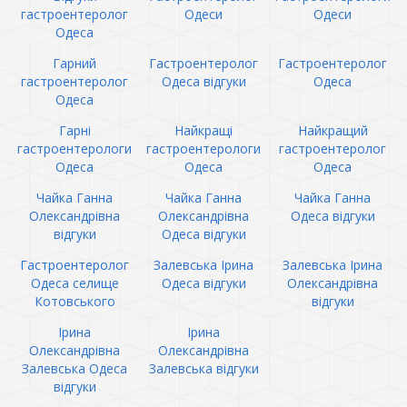
гастроентеролог
Одеси
Одеси
Одеса
Гарний
Гастроентеролог
Гастроентеролог
гастроентеролог
Одеса відгуки
Одеса
Одеса
Гарні
Найкращі
Найкращий
гастроентерологи
гастроентерологи
гастроентеролог
Одеса
Одеса
Одеса
Чайка Ганна
Чайка Ганна
Чайка Ганна
Олександрівна
Олександрівна
Одеса відгуки
відгуки
Одеса відгуки
Гастроентеролог
Залевська Ірина
Залевська Ірина
Одеса селище
Одеса відгуки
Олександрівна
Котовського
відгуки
Ірина
Ірина
Олександрівна
Олександрівна
Залевська Одеса
Залевська відгуки
відгуки