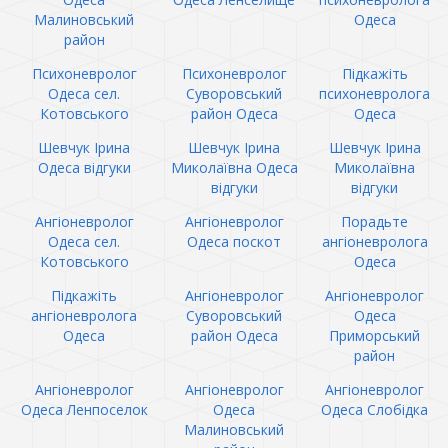
Малиновський
Одеса
район
Психоневролог
Психоневролог
Підкажіть
Одеса сел.
Суворовський
психоневролога
Котовського
район Одеса
Одеса
Шевчук Ірина
Шевчук Ірина
Шевчук Ірина
Одеса відгуки
Миколаївна Одеса
Миколаївна
відгуки
відгуки
Ангіоневролог
Ангіоневролог
Порадьте
Одеса сел.
Одеса поскот
ангіоневролога
Котовського
Одеса
Підкажіть
Ангіоневролог
Ангіоневролог
ангіоневролога
Суворовський
Одеса
Одеса
район Одеса
Приморський
район
Ангіоневролог
Ангіоневролог
Ангіоневролог
Одеса Ленпоселок
Одеса
Одеса Слобідка
Малиновський