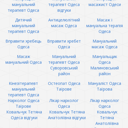
мануальний
терапевт Одеса
масажист Одеси
терапевт Одеса
відгуки
Дитячий
Антицелюлітний
Масаж і
мануальний
масаж Одеса
мануальна терапія
терапевт Одеса
Одеса
Вправити хребець
Вправити хребет
Мануальний
Одеса
Одеса
масаж Одеса
Масаж
Мануальний
Мануальщик
мануальний Одеса
терапевт Одеса
Одеса
Суворовський
Малиновський
район
район
Кінезітерапевт
Остеопат Одеса
Мануаліст Одеса
мануальний
Таїрове
Таїрова
терапевт Одеса
Нарколог Одеса
Лікар нарколог
Лікар нарколог
Таїрове
Одеса
Одеса
Ковальчук Тетяна
Ковальчук Тетяна
Ковальчук
Одеса відгуки
Анатоліївна відгуки
Тетяна
Анатоліївна