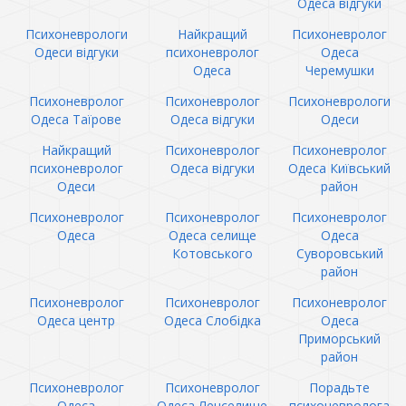
Одеса відгуки
Психоневрологи
Найкращий
Психоневролог
Одеси відгуки
психоневролог
Одеса
Одеса
Черемушки
Психоневролог
Психоневролог
Психоневрологи
Одеса Таїрове
Одеса відгуки
Одеси
Найкращий
Психоневролог
Психоневролог
психоневролог
Одеса відгуки
Одеса Київський
Одеси
район
Психоневролог
Психоневролог
Психоневролог
Одеса
Одеса селище
Одеса
Котовського
Суворовський
район
Психоневролог
Психоневролог
Психоневролог
Одеса центр
Одеса Слобідка
Одеса
Приморський
район
Психоневролог
Психоневролог
Порадьте
Одеса
Одеса Ленселище
психоневролога