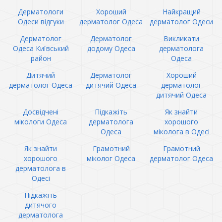
Дерматологи
Хороший
Найкращий
Одеси відгуки
дерматолог Одеса
дерматолог Одеси
Дерматолог
Дерматолог
Викликати
Одеса Київський
додому Одеса
дерматолога
район
Одеса
Дитячий
Дерматолог
Хороший
дерматолог Одеса
дитячий Одеса
дерматолог
дитячий Одеса
Досвідчені
Підкажіть
Як знайти
мікологи Одеса
дерматолога
хорошого
Одеса
міколога в Одесі
Як знайти
Грамотний
Грамотний
хорошого
міколог Одеса
дерматолог Одеса
дерматолога в
Одесі
Підкажіть
дитячого
дерматолога