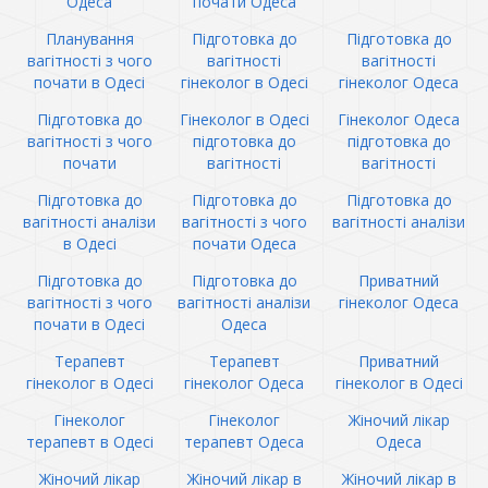
Одеса
почати Одеса
Планування
Підготовка до
Підготовка до
вагітності з чого
вагітності
вагітності
почати в Одесі
гінеколог в Одесі
гінеколог Одеса
Підготовка до
Гінеколог в Одесі
Гінеколог Одеса
вагітності з чого
підготовка до
підготовка до
почати
вагітності
вагітності
Підготовка до
Підготовка до
Підготовка до
вагітності аналізи
вагітності з чого
вагітності аналізи
в Одесі
почати Одеса
Підготовка до
Підготовка до
Приватний
вагітності з чого
вагітності аналізи
гінеколог Одеса
почати в Одесі
Одеса
Терапевт
Терапевт
Приватний
гінеколог в Одесі
гінеколог Одеса
гінеколог в Одесі
Гінеколог
Гінеколог
Жіночий лікар
терапевт в Одесі
терапевт Одеса
Одеса
Жіночий лікар
Жіночий лікар в
Жіночий лікар в