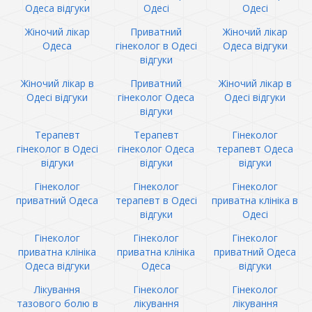
Одеса відгуки
Одесі
Одесі
Жіночий лікар
Приватний
Жіночий лікар
Одеса
гінеколог в Одесі
Одеса відгуки
відгуки
Жіночий лікар в
Приватний
Жіночий лікар в
Одесі відгуки
гінеколог Одеса
Одесі відгуки
відгуки
Терапевт
Терапевт
Гінеколог
гінеколог в Одесі
гінеколог Одеса
терапевт Одеса
відгуки
відгуки
відгуки
Гінеколог
Гінеколог
Гінеколог
приватний Одеса
терапевт в Одесі
приватна клініка в
відгуки
Одесі
Гінеколог
Гінеколог
Гінеколог
приватна клініка
приватна клініка
приватний Одеса
Одеса відгуки
Одеса
відгуки
Лікування
Гінеколог
Гінеколог
тазового болю в
лікування
лікування