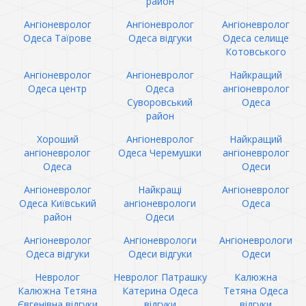
район
Ангіоневролог
Ангіоневролог
Ангіоневролог
Одеса Таїрове
Одеса відгуки
Одеса селище
Котовського
Ангіоневролог
Ангіоневролог
Найкращий
Одеса центр
Одеса
ангіоневролог
Суворовський
Одеса
район
Хороший
Ангіоневролог
Найкращий
ангіоневролог
Одеса Черемушки
ангіоневролог
Одеса
Одеси
Ангіоневролог
Найкращі
Ангіоневролог
Одеса Київський
ангіоневрологи
Одеса
район
Одеси
Ангіоневролог
Ангіоневрологи
Ангіоневрологи
Одеса відгуки
Одеси відгуки
Одеси
Невролог
Невролог Патрашку
Калюжна
Калюжна Тетяна
Катерина Одеса
Тетяна Одеса
Євгенівна відгуки
відгуки
відгуки