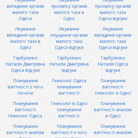
випадіння органів
пролапсу органів
пролапсу органів
малого таза
малого таза в
малого таза
Одеса
Одесі
Одеса відгуки
Лікування
Лікування
Лікування
випадіння органів
опущення органів
випадіння органів
малого таза в
малого таза
малого таза
Одесі
Одеса відгуки
Одеса відгуки
Гарбузенко
Гарбузенко
Гарбузенко
Наталія Дмитрівна
Наталія Дмитрівна
Наталія Одеса
Одеса відгуки
відгуки
відгуки
Планування
Гінеколог Одеса
Планування
вагітності з чого
планування
вагітності
почати
вагітності
гінеколог в Одесі
Планування
Гінеколог в Одесі
Планування
вагітності
планування
вагітності аналізи
гінеколог Одеса
вагітності
в Одесі
Планування
Планування
Планування
вагітності аналізи
вагітності з чого
вагітності аналізи