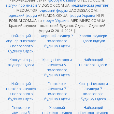
Рекомендовані сайти:
фоорум отзывы
OTZOVOK.COM,
відгуки про лікарів
VIDGOOK.COM.UA,
медицинский рейтинг
MEDUA.TOP,
одесский форум
UAODESSA.COM,
одесский форум
APELMON.OD.UA,
форум Україна
HI-FI-
FORUM.COM.UA та
форум Украина
MEDIAINFO.COM.UA
Кращий акушер 1 пологовий будинок Одеса - Одеський
форум © 2014-2026
|
Найкращий
Хороший акушер 7
Хороші акушери
акушер гінеколог
пологового
Одеси відгуки
7 пологового
будинку Одеси
будинку Одеси
Консультація
Кращі гінекологи
Найкращий
акушера Одеса
акушери 5
гінеколог Одеси
пологового
будинку Одеса
Найкращий
Гінекологи
Кращі гінекологи
гінеколог акушер
акушери 7
акушери 7
7 пологового
пологового
пологового
будинку Одеси
будинку Одеси
будинку Одеса
Гінекологи
Хороший
Найкращий
акушери 5
гінеколог акушер
гінеколог акушер