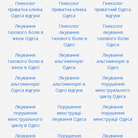
Гінеколог
Гінеколог
Гінеколог
приватна клініка
приватна клініка
приватний Одеса
Одеса відгуки
Одеса
відгуки
Лікування
Гінеколог
Гінеколог
тазового болю в
лікування
лікування
жінок Одеса
тазового болю в
тазового болю
Одесі
Одеса
Лікування
Лікування
Лікування
тазового болю в
альгоменореї
альгоменореї в
жінок в Одесі
Одеса
Одесі
Лікування
Лікування
Лікування
альгоменореї
альгоменореї в
порушення
Одеса відгуки
Одесі відгуки
менструального
циклу Одеса
Лікування
Порушення
Лікування
порушення
менструації
порушення
менструального
лікування Одеса
менструації Одеса
циклу в Одесі
Лікування
Порушення
Лікування