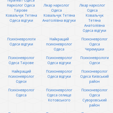
терапевт Одеса
Нарколог Одеса
Лікар нарколог
Лікар нарколог
Таїрове
Одеса
Одеса
Ковальчук Тетяна
Ковальчук Тетяна
Ковальчук
Одеса відгуки
Анатоліївна відгуки
Тетяна
Анатоліївна
Одеса відгуки
Психоневрологи
Найкращий
Психоневролог
Одеси відгуки
психоневролог
Одеса
Одеса
Черемушки
Психоневролог
Психоневролог
Психоневрологи
Одеса Таїрове
Одеса відгуки
Одеси
Найкращий
Психоневролог
Психоневролог
психоневролог
Одеса відгуки
Одеса Київський
Одеси
район
Психоневролог
Психоневролог
Психоневролог
Одеса
Одеса селище
Одеса
Котовського
Суворовський
район