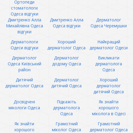
Ортопеди
стоматологи
Одеса відгуки
Дмитренко Алла
Дмитренко Алла
Дерматолог
Михайлівна Одеса
Одеса відгуки
Одеса Черемушки
відгуки
Дерматологи
Хороший
Найкращий
Одеси відгуки
дерматолог Одеса
дерматолог Одеси
Дерматолог
Дерматолог
Викликати
Одеса Київський
додому Одеса
дерматолога
район
Одеса
Дитячий
Дерматолог
Хороший
дерматолог Одеса
дитячий Одеса
дерматолог
дитячий Одеса
Досвідчені
Підкажіть
Як знайти
мікологи Одеса
дерматолога
хорошого
Одеса
міколога в Одесі
Як знайти
Грамотний
Грамотний
хорошого
міколог Одеса
дерматолог Одеса