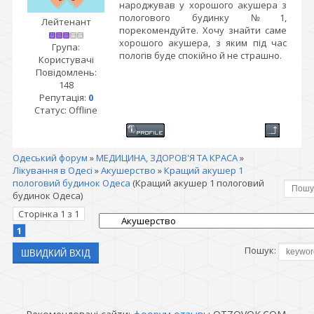
народжував у хорошого акушера з
пологового будинку №1,
Лейтенант
порекомендуйте. Хочу знайти саме
хорошого акушера, з яким під час
Група:
пологів буде спокійно й не страшно.
Користувачі
Повідомлень:
148
Репутація:
0
Статус:
Offline
Одеський форум
»
МЕДИЦИНА, ЗДОРОВ'Я ТА КРАСА
»
Лікування в Одесі
»
Акушерство
»
Кращий акушер 1
пологовий будинок Одеса
(Кращий акушер 1 пологовий
будинок Одеса)
Сторінка
1
з
1
1
Пошук: