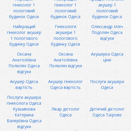
гінеколог 1
гінеколог 1
акушер 1
пологовий
пологовий
пологовий
будинок Одеси
будинок Одеса
будинок Одеса
Найкращий
Гінекологи
Олександр Ілліч
гінеколог акушер
акушери 1
Подолян Одеса
1 пологового
пологового
відгуки
будинку Одеси
будинку Одеси
Оксана
Оксана
Акушерка Одеса
Анатоліївна
Анатоліївна
ціни
Полюлях Одеса
Полюлях відгуки
відгуки
Акушер Одеса
Акушер гінеколог
Послуги акушера
вартість
Одеса вартість
Одеса
Послуги акушера
гінеколога Одеса
Кузьмінова
Лікар дієтолог
Дитячий дієтолог
Катерина
Одеса
Одеса Таїрове
Валеріївна Одеса
відгуки