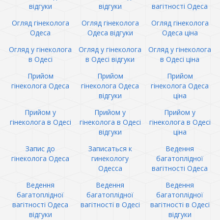
відгуки
відгуки
вагітності Одеса
Огляд гінеколога
Огляд гінеколога
Огляд гінеколога
Одеса
Одеса відгуки
Одеса ціна
Огляд у гінеколога
Огляд у гінеколога
Огляд у гінеколога
в Одесі
в Одесі відгуки
в Одесі ціна
Прийом
Прийом
Прийом
гінеколога Одеса
гінеколога Одеса
гінеколога Одеса
відгуки
ціна
Прийом у
Прийом у
Прийом у
гінеколога в Одесі
гінеколога в Одесі
гінеколога в Одесі
відгуки
ціна
Запис до
Записаться к
Ведення
гінеколога Одеса
гинекологу
багатоплідної
Одесса
вагітності Одеса
Ведення
Ведення
Ведення
багатоплідної
багатоплідної
багатоплідної
вагітності Одеса
вагітності в Одесі
вагітності в Одесі
відгуки
відгуки