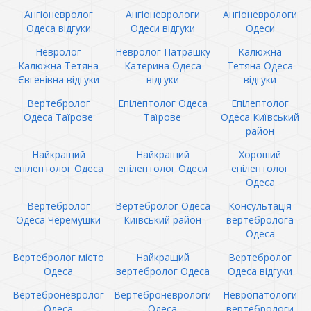
Ангіоневролог
Ангіоневрологи
Ангіоневрологи
Одеса відгуки
Одеси відгуки
Одеси
Невролог
Невролог Патрашку
Калюжна
Калюжна Тетяна
Катерина Одеса
Тетяна Одеса
Євгенівна відгуки
відгуки
відгуки
Вертебролог
Епілептолог Одеса
Епілептолог
Одеса Таїрове
Таїрове
Одеса Київський
район
Найкращий
Найкращий
Хороший
епілептолог Одеса
епілептолог Одеси
епілептолог
Одеса
Вертебролог
Вертебролог Одеса
Консультація
Одеса Черемушки
Київський район
вертебролога
Одеса
Вертебролог місто
Найкращий
Вертебролог
Одеса
вертебролог Одеса
Одеса відгуки
Вертеброневролог
Вертеброневрологи
Невропатологи
Одеса
Одеса
вертебрологи