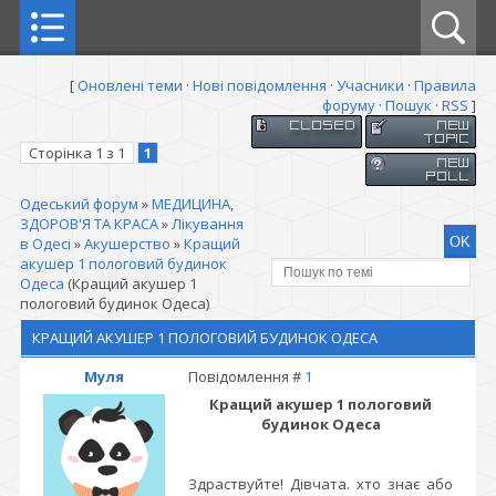
[
Оновлені теми
·
Нові повідомлення
·
Учасники
·
Правила
форуму
·
Пошук
·
RSS
]
Сторінка
1
з
1
1
Одеський форум
»
МЕДИЦИНА,
ЗДОРОВ'Я ТА КРАСА
»
Лікування
в Одесі
»
Акушерство
»
Кращий
акушер 1 пологовий будинок
Одеса
(Кращий акушер 1
пологовий будинок Одеса)
КРАЩИЙ АКУШЕР 1 ПОЛОГОВИЙ БУДИНОК ОДЕСА
Муля
Повідомлення #
1
Кращий акушер 1 пологовий
будинок Одеса
Здраствуйте! Дівчата. хто знає або