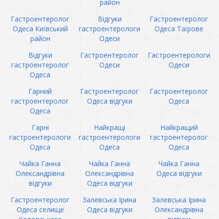
район
Гастроентеролог
Відгуки
Гастроентеролог
Одеса Київський
гастроентерологи
Одеса Таїрове
район
Одеси
Відгуки
Гастроентеролог
Гастроентерологи
гастроентеролог
Одеси
Одеси
Одеса
Гарний
Гастроентеролог
Гастроентеролог
гастроентеролог
Одеса відгуки
Одеса
Одеса
Гарні
Найкращі
Найкращий
гастроентерологи
гастроентерологи
гастроентеролог
Одеса
Одеса
Одеса
Чайка Ганна
Чайка Ганна
Чайка Ганна
Олександрівна
Олександрівна
Одеса відгуки
відгуки
Одеса відгуки
Гастроентеролог
Залевська Ірина
Залевська Ірина
Одеса селище
Одеса відгуки
Олександрівна