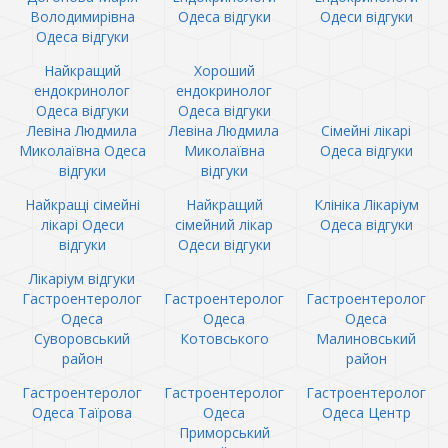
Володимирівна
Одеса відгуки
Одеси відгуки
Одеса відгуки
Найкращий
Хороший
ендокринолог
ендокринолог
Одеса відгуки
Одеса відгуки
Левіна Людмила
Левіна Людмила
Сімейні лікарі
Миколаївна Одеса
Миколаївна
Одеса відгуки
відгуки
відгуки
Найкращі сімейні
Найкращий
Клініка Лікаріум
лікарі Одеси
сімейний лікар
Одеса відгуки
відгуки
Одеси відгуки
Лікаріум відгуки
Гастроентеролог
Гастроентеролог
Гастроентеролог
Одеса
Одеса
Одеса
Суворовський
Котовського
Малиновський
район
район
Гастроентеролог
Гастроентеролог
Гастроентеролог
Одеса Таїрова
Одеса
Одеса Центр
Приморський