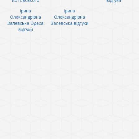
Котовського
відгуки
Ірина
Ірина
Олександрівна
Олександрівна
Залевська Одеса
Залевська відгуки
відгуки