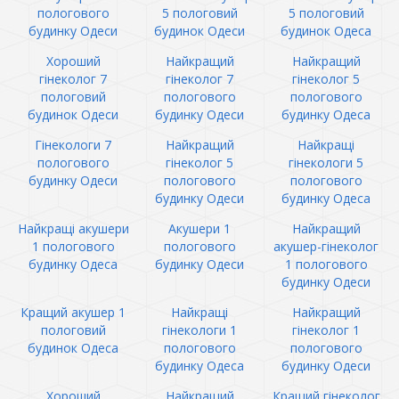
пологового
5 пологовий
5 пологовий
будинку Одеси
будинок Одеси
будинок Одеса
Хороший
Найкращий
Найкращий
гінеколог 7
гінеколог 7
гінеколог 5
пологовий
пологового
пологового
будинок Одеси
будинку Одеси
будинку Одеса
Гінекологи 7
Найкращий
Найкращі
пологового
гінеколог 5
гінекологи 5
будинку Одеси
пологового
пологового
будинку Одеси
будинку Одеса
Найкращі акушери
Акушери 1
Найкращий
1 пологового
пологового
акушер-гінеколог
будинку Одеса
будинку Одеси
1 пологового
будинку Одеси
Кращий акушер 1
Найкращі
Найкращий
пологовий
гінекологи 1
гінеколог 1
будинок Одеса
пологового
пологового
будинку Одеса
будинку Одеси
Хороший
Найкращий
Кращий гінеколог