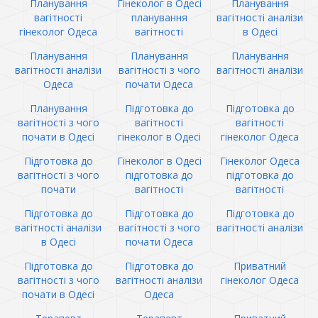
Планування
Гінеколог в Одесі
Планування
вагітності
планування
вагітності аналізи
гінеколог Одеса
вагітності
в Одесі
Планування
Планування
Планування
вагітності аналізи
вагітності з чого
вагітності аналізи
Одеса
почати Одеса
Планування
Підготовка до
Підготовка до
вагітності з чого
вагітності
вагітності
почати в Одесі
гінеколог в Одесі
гінеколог Одеса
Підготовка до
Гінеколог в Одесі
Гінеколог Одеса
вагітності з чого
підготовка до
підготовка до
почати
вагітності
вагітності
Підготовка до
Підготовка до
Підготовка до
вагітності аналізи
вагітності з чого
вагітності аналізи
в Одесі
почати Одеса
Підготовка до
Підготовка до
Приватний
вагітності з чого
вагітності аналізи
гінеколог Одеса
почати в Одесі
Одеса