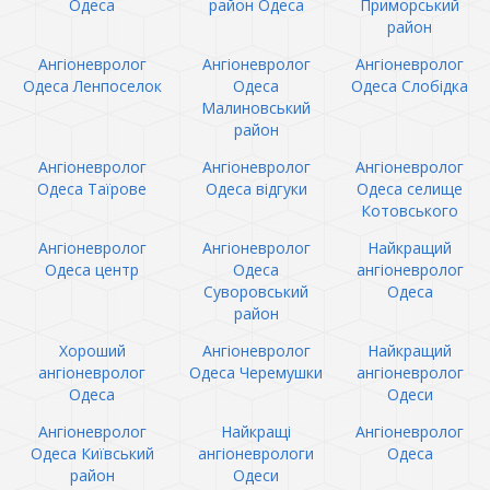
Одеса
район Одеса
Приморський
район
Ангіоневролог
Ангіоневролог
Ангіоневролог
Одеса Ленпоселок
Одеса
Одеса Слобідка
Малиновський
район
Ангіоневролог
Ангіоневролог
Ангіоневролог
Одеса Таїрове
Одеса відгуки
Одеса селище
Котовського
Ангіоневролог
Ангіоневролог
Найкращий
Одеса центр
Одеса
ангіоневролог
Суворовський
Одеса
район
Хороший
Ангіоневролог
Найкращий
ангіоневролог
Одеса Черемушки
ангіоневролог
Одеса
Одеси
Ангіоневролог
Найкращі
Ангіоневролог
Одеса Київський
ангіоневрологи
Одеса
район
Одеси