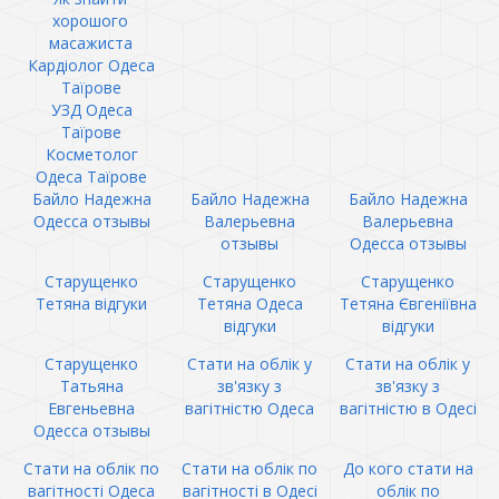
хорошого
масажиста
Кардіолог Одеса
Таїрове
УЗД Одеса
Таїрове
Косметолог
Одеса Таїрове
Байло Надежна
Байло Надежна
Байло Надежна
Одесса отзывы
Валерьевна
Валерьевна
отзывы
Одесса отзывы
Старущенко
Старущенко
Старущенко
Тетяна відгуки
Тетяна Одеса
Тетяна Євгеніївна
відгуки
відгуки
Старущенко
Стати на облік у
Стати на облік у
Татьяна
зв'язку з
зв'язку з
Евгеньевна
вагітністю Одеса
вагітністю в Одесі
Одесса отзывы
Стати на облік по
Стати на облік по
До кого стати на
вагітності Одеса
вагітності в Одесі
облік по