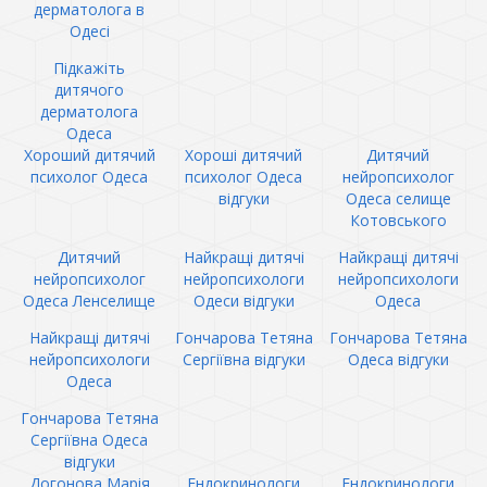
дерматолога в
Одесі
Підкажіть
дитячого
дерматолога
Одеса
Хороший дитячий
Хороші дитячий
Дитячий
психолог Одеса
психолог Одеса
нейропсихолог
відгуки
Одеса селище
Котовського
Дитячий
Найкращі дитячі
Найкращі дитячі
нейропсихолог
нейропсихологи
нейропсихологи
Одеса Ленселище
Одеси відгуки
Одеса
Найкращі дитячі
Гончарова Тетяна
Гончарова Тетяна
нейропсихологи
Сергіївна відгуки
Одеса відгуки
Одеса
Гончарова Тетяна
Сергіївна Одеса
відгуки
Догонова Марія
Ендокринологи
Ендокринологи