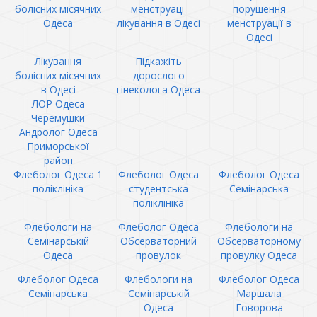
болісних місячних
менструації
порушення
Одеса
лікування в Одесі
менструації в
Одесі
Лікування
Підкажіть
болісних місячних
дорослого
в Одесі
гінеколога Одеса
ЛОР Одеса
Черемушки
Андролог Одеса
Приморської
район
Флеболог Одеса 1
Флеболог Одеса
Флеболог Одеса
поліклініка
студентська
Семінарська
поліклініка
Флебологи на
Флеболог Одеса
Флебологи на
Семінарській
Обсерваторний
Обсерваторному
Одеса
провулок
провулку Одеса
Флеболог Одеса
Флебологи на
Флеболог Одеса
Семінарська
Семінарській
Маршала
Одеса
Говорова