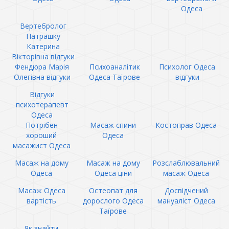
Одеса
Вертебролог
Патрашку
Катерина
Вікторівна відгуки
Фендюра Марія
Психоаналітик
Психолог Одеса
Олегівна відгуки
Одеса Таїрове
відгуки
Відгуки
психотерапевт
Одеса
Потрібен
Масаж спини
Костоправ Одеса
хороший
Одеса
масажист Одеса
Масаж на дому
Масаж на дому
Розслаблювальний
Одеса
Одеса ціни
масаж Одеса
Масаж Одеса
Остеопат для
Досвідчений
вартість
дорослого Одеса
мануаліст Одеса
Таїрове
Як знайти