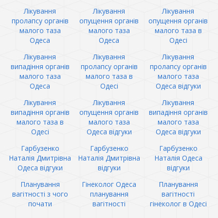
Лікування
Лікування
Лікування
пролапсу органів
опущення органів
опущення органів
малого таза
малого таза
малого таза в
Одеса
Одеса
Одесі
Лікування
Лікування
Лікування
випадіння органів
пролапсу органів
пролапсу органів
малого таза
малого таза в
малого таза
Одеса
Одесі
Одеса відгуки
Лікування
Лікування
Лікування
випадіння органів
опущення органів
випадіння органів
малого таза в
малого таза
малого таза
Одесі
Одеса відгуки
Одеса відгуки
Гарбузенко
Гарбузенко
Гарбузенко
Наталія Дмитрівна
Наталія Дмитрівна
Наталія Одеса
Одеса відгуки
відгуки
відгуки
Планування
Гінеколог Одеса
Планування
вагітності з чого
планування
вагітності
почати
вагітності
гінеколог в Одесі