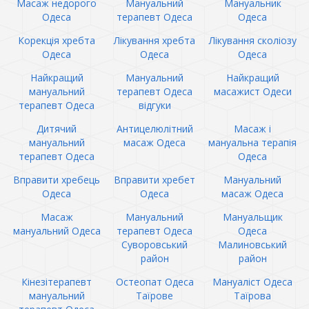
Масаж недорого
Мануальний
Мануальник
Одеса
терапевт Одеса
Одеса
Корекція хребта
Лікування хребта
Лікування сколіозу
Одеса
Одеса
Одеса
Найкращий
Мануальний
Найкращий
мануальний
терапевт Одеса
масажист Одеси
терапевт Одеса
відгуки
Дитячий
Антицелюлітний
Масаж і
мануальний
масаж Одеса
мануальна терапія
терапевт Одеса
Одеса
Вправити хребець
Вправити хребет
Мануальний
Одеса
Одеса
масаж Одеса
Масаж
Мануальний
Мануальщик
мануальний Одеса
терапевт Одеса
Одеса
Суворовський
Малиновський
район
район
Кінезітерапевт
Остеопат Одеса
Мануаліст Одеса
мануальний
Таїрове
Таїрова