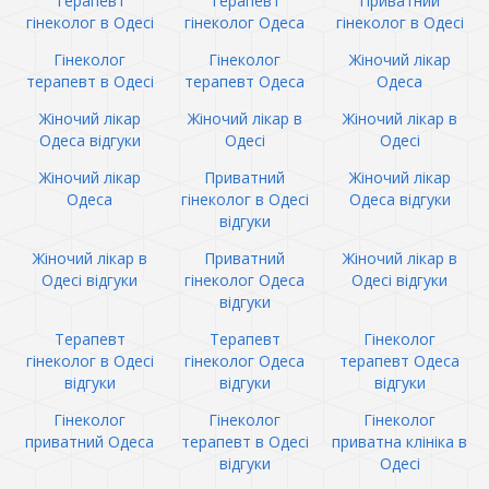
Терапевт
Терапевт
Приватний
гінеколог в Одесі
гінеколог Одеса
гінеколог в Одесі
Гінеколог
Гінеколог
Жіночий лікар
терапевт в Одесі
терапевт Одеса
Одеса
Жіночий лікар
Жіночий лікар в
Жіночий лікар в
Одеса відгуки
Одесі
Одесі
Жіночий лікар
Приватний
Жіночий лікар
Одеса
гінеколог в Одесі
Одеса відгуки
відгуки
Жіночий лікар в
Приватний
Жіночий лікар в
Одесі відгуки
гінеколог Одеса
Одесі відгуки
відгуки
Терапевт
Терапевт
Гінеколог
гінеколог в Одесі
гінеколог Одеса
терапевт Одеса
відгуки
відгуки
відгуки
Гінеколог
Гінеколог
Гінеколог
приватний Одеса
терапевт в Одесі
приватна клініка в
відгуки
Одесі