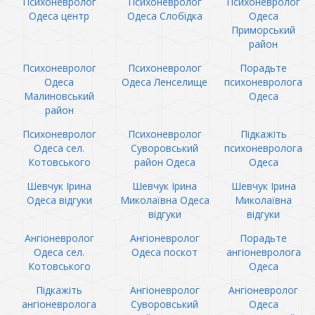
Психоневролог
Психоневролог
Психоневролог
Одеса центр
Одеса Слобідка
Одеса
Приморський
район
Психоневролог
Психоневролог
Порадьте
Одеса
Одеса Ленселище
психоневролога
Малиновський
Одеса
район
Психоневролог
Психоневролог
Підкажіть
Одеса сел.
Суворовський
психоневролога
Котовського
район Одеса
Одеса
Шевчук Ірина
Шевчук Ірина
Шевчук Ірина
Одеса відгуки
Миколаївна Одеса
Миколаївна
відгуки
відгуки
Ангіоневролог
Ангіоневролог
Порадьте
Одеса сел.
Одеса поскот
ангіоневролога
Котовського
Одеса
Підкажіть
Ангіоневролог
Ангіоневролог
ангіоневролога
Суворовський
Одеса