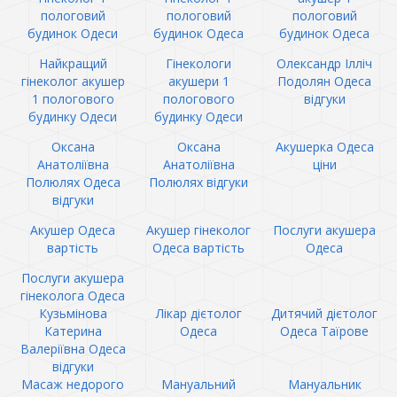
пологовий
пологовий
пологовий
будинок Одеси
будинок Одеса
будинок Одеса
Найкращий
Гінекологи
Олександр Ілліч
гінеколог акушер
акушери 1
Подолян Одеса
1 пологового
пологового
відгуки
будинку Одеси
будинку Одеси
Оксана
Оксана
Акушерка Одеса
Анатоліївна
Анатоліївна
ціни
Полюлях Одеса
Полюлях відгуки
відгуки
Акушер Одеса
Акушер гінеколог
Послуги акушера
вартість
Одеса вартість
Одеса
Послуги акушера
гінеколога Одеса
Кузьмінова
Лікар дієтолог
Дитячий дієтолог
Катерина
Одеса
Одеса Таїрове
Валеріївна Одеса
відгуки
Масаж недорого
Мануальний
Мануальник