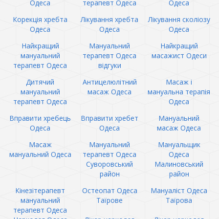
Одеса
терапевт Одеса
Одеса
Корекція хребта
Лікування хребта
Лікування сколіозу
Одеса
Одеса
Одеса
Найкращий
Мануальний
Найкращий
мануальний
терапевт Одеса
масажист Одеси
терапевт Одеса
відгуки
Дитячий
Антицелюлітний
Масаж і
мануальний
масаж Одеса
мануальна терапія
терапевт Одеса
Одеса
Вправити хребець
Вправити хребет
Мануальний
Одеса
Одеса
масаж Одеса
Масаж
Мануальний
Мануальщик
мануальний Одеса
терапевт Одеса
Одеса
Суворовський
Малиновський
район
район
Кінезітерапевт
Остеопат Одеса
Мануаліст Одеса
мануальний
Таїрове
Таїрова
терапевт Одеса