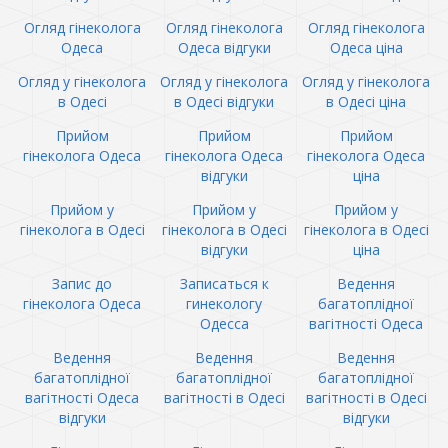
Огляд гінеколога
Огляд гінеколога
Огляд гінеколога
Одеса
Одеса відгуки
Одеса ціна
Огляд у гінеколога
Огляд у гінеколога
Огляд у гінеколога
в Одесі
в Одесі відгуки
в Одесі ціна
Прийом
Прийом
Прийом
гінеколога Одеса
гінеколога Одеса
гінеколога Одеса
відгуки
ціна
Прийом у
Прийом у
Прийом у
гінеколога в Одесі
гінеколога в Одесі
гінеколога в Одесі
відгуки
ціна
Запис до
Записаться к
Ведення
гінеколога Одеса
гинекологу
багатоплідної
Одесса
вагітності Одеса
Ведення
Ведення
Ведення
багатоплідної
багатоплідної
багатоплідної
вагітності Одеса
вагітності в Одесі
вагітності в Одесі
відгуки
відгуки