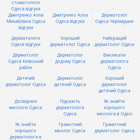
стоматологи
Одеса відгуки
Дмитренко Алла
Дмитренко Алла
Дерматолог
Михайлівна Одеса
Одеса відгуки
Одеса Черемушки
відгуки
Дерматологи
Хороший
Найкращий
Одеси відгуки
дерматолог Одеса
дерматолог Одеси
Дерматолог
Дерматолог
Викликати
Одеса Київський
додому Одеса
дерматолога
район
Одеса
Дитячий
Дерматолог
Хороший
дерматолог Одеса
дитячий Одеса
дерматолог
дитячий Одеса
Досвідчені
Підкажіть
Як знайти
мікологи Одеса
дерматолога
хорошого
Одеса
міколога в Одесі
Як знайти
Грамотний
Грамотний
хорошого
міколог Одеса
дерматолог Одеса
дерматолога в