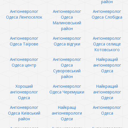
район
Ангіоневролог
Ангіоневролог
Ангіоневролог
Одеса Ленпоселок
Одеса
Одеса Слобідка
Малиновський
район
Ангіоневролог
Ангіоневролог
Ангіоневролог
Одеса Таїрове
Одеса відгуки
Одеса селище
Котовського
Ангіоневролог
Ангіоневролог
Найкращий
Одеса центр
Одеса
ангіоневролог
Суворовський
Одеса
район
Хороший
Ангіоневролог
Найкращий
ангіоневролог
Одеса Черемушки
ангіоневролог
Одеса
Одеси
Ангіоневролог
Найкращі
Ангіоневролог
Одеса Київський
ангіоневрологи
Одеса
район
Одеси