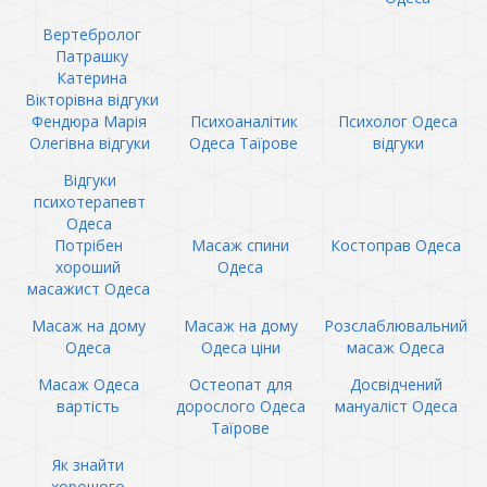
Вертебролог
Патрашку
Катерина
Вікторівна відгуки
Фендюра Марія
Психоаналітик
Психолог Одеса
Олегівна відгуки
Одеса Таїрове
відгуки
Відгуки
психотерапевт
Одеса
Потрібен
Масаж спини
Костоправ Одеса
хороший
Одеса
масажист Одеса
Масаж на дому
Масаж на дому
Розслаблювальний
Одеса
Одеса ціни
масаж Одеса
Масаж Одеса
Остеопат для
Досвідчений
вартість
дорослого Одеса
мануаліст Одеса
Таїрове
Як знайти
хорошого