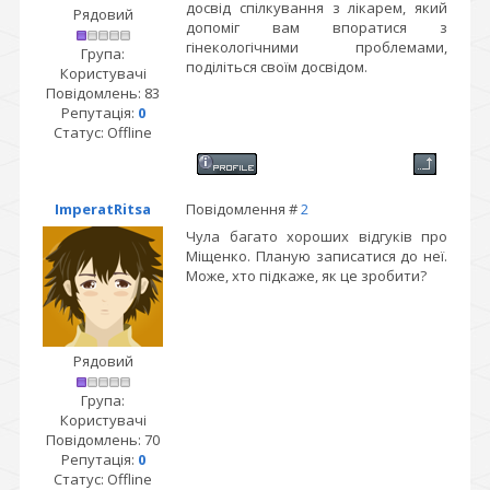
досвід спілкування з лікарем, який
Рядовий
допоміг вам впоратися з
гінекологічними проблемами,
Група:
поділіться своїм досвідом.
Користувачі
Повідомлень:
83
Репутація:
0
Статус:
Offline
ImperаtRitsa
Повідомлення #
2
Чула багато хороших відгуків про
Міщенко. Планую записатися до неї.
Може, хто підкаже, як це зробити?
Рядовий
Група:
Користувачі
Повідомлень:
70
Репутація:
0
Статус:
Offline