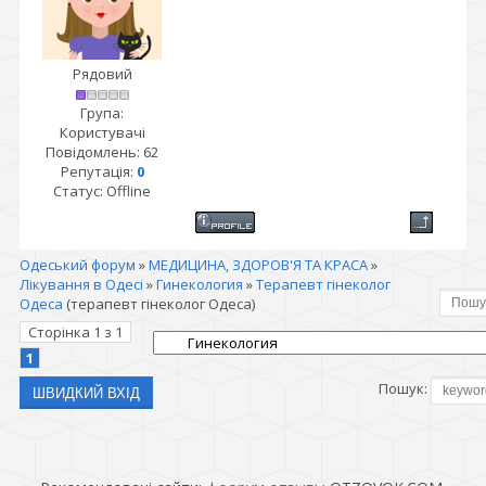
Рядовий
Група:
Користувачі
Повідомлень:
62
Репутація:
0
Статус:
Offline
Одеський форум
»
МЕДИЦИНА, ЗДОРОВ'Я ТА КРАСА
»
Лікування в Одесі
»
Гинекология
»
Терапевт гінеколог
Одеса
(терапевт гінеколог Одеса)
Сторінка
1
з
1
1
Пошук: