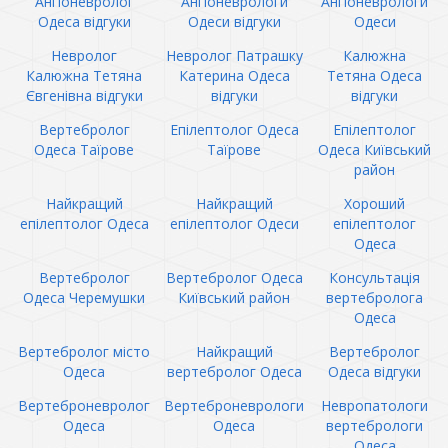
Ангіоневролог
Ангіоневрологи
Ангіоневрологи
Одеса відгуки
Одеси відгуки
Одеси
Невролог
Невролог Патрашку
Калюжна
Калюжна Тетяна
Катерина Одеса
Тетяна Одеса
Євгенівна відгуки
відгуки
відгуки
Вертебролог
Епілептолог Одеса
Епілептолог
Одеса Таїрове
Таїрове
Одеса Київський
район
Найкращий
Найкращий
Хороший
епілептолог Одеса
епілептолог Одеси
епілептолог
Одеса
Вертебролог
Вертебролог Одеса
Консультація
Одеса Черемушки
Київський район
вертебролога
Одеса
Вертебролог місто
Найкращий
Вертебролог
Одеса
вертебролог Одеса
Одеса відгуки
Вертеброневролог
Вертеброневрологи
Невропатологи
Одеса
Одеса
вертебрологи
Одеса