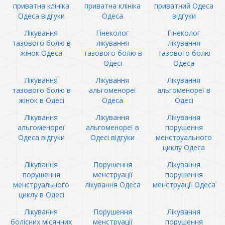
приватна клініка
приватна клініка
приватний Одеса
Одеса відгуки
Одеса
відгуки
Лікування
Гінеколог
Гінеколог
тазового болю в
лікування
лікування
жінок Одеса
тазового болю в
тазового болю
Одесі
Одеса
Лікування
Лікування
Лікування
тазового болю в
альгоменореї
альгоменореї в
жінок в Одесі
Одеса
Одесі
Лікування
Лікування
Лікування
альгоменореї
альгоменореї в
порушення
Одеса відгуки
Одесі відгуки
менструального
циклу Одеса
Лікування
Порушення
Лікування
порушення
менструації
порушення
менструального
лікування Одеса
менструації Одеса
циклу в Одесі
Лікування
Порушення
Лікування
болісних місячних
менструації
порушення