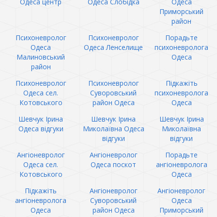
Одеса центр
Одеса Слобідка
Одеса
Приморський
район
Психоневролог
Психоневролог
Порадьте
Одеса
Одеса Ленселище
психоневролога
Малиновський
Одеса
район
Психоневролог
Психоневролог
Підкажіть
Одеса сел.
Суворовський
психоневролога
Котовського
район Одеса
Одеса
Шевчук Ірина
Шевчук Ірина
Шевчук Ірина
Одеса відгуки
Миколаївна Одеса
Миколаївна
відгуки
відгуки
Ангіоневролог
Ангіоневролог
Порадьте
Одеса сел.
Одеса поскот
ангіоневролога
Котовського
Одеса
Підкажіть
Ангіоневролог
Ангіоневролог
ангіоневролога
Суворовський
Одеса
Одеса
район Одеса
Приморський