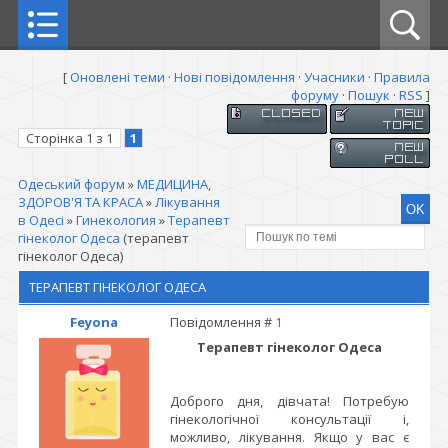
[
Оновлені теми
·
Нові повідомлення
·
Учасники
·
Правила
форуму
·
Пошук
·
RSS
]
Сторінка
1
з
1
1
Одеський форум
»
МЕДИЦИНА,
ЗДОРОВ'Я ТА КРАСА
»
Лікування
в Одесі
»
Гинекология
»
Терапевт
гінеколог Одеса
(терапевт
гінеколог Одеса)
ТЕРАПЕВТ ГІНЕКОЛОГ ОДЕСА
Feyona
Повідомлення #
1
Терапевт гінеколог Одеса
Доброго дня, дівчата! Потребую
гінекологічної консультації і,
можливо, лікування. Якщо у вас є