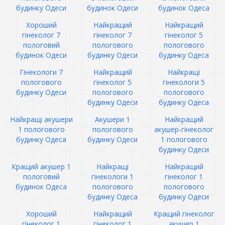
будинку Одеси
будинок Одеси
будинок Одеса
Хороший
Найкращий
Найкращий
гінеколог 7
гінеколог 7
гінеколог 5
пологовий
пологового
пологового
будинок Одеси
будинку Одеси
будинку Одеса
Гінекологи 7
Найкращий
Найкращі
пологового
гінеколог 5
гінекологи 5
будинку Одеси
пологового
пологового
будинку Одеси
будинку Одеса
Найкращі акушери
Акушери 1
Найкращий
1 пологового
пологового
акушер-гінеколог
будинку Одеса
будинку Одеси
1 пологового
будинку Одеси
Кращий акушер 1
Найкращі
Найкращий
пологовий
гінекологи 1
гінеколог 1
будинок Одеса
пологового
пологового
будинку Одеса
будинку Одеси
Хороший
Найкращий
Кращий гінеколог
гінеколог 1
гінеколог 1
акушер 1