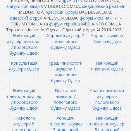
Рекомендовані сайти:
фоорум отзывы
OTZOVOK.COM,
відгуки про лікарів
VIDGOOK.COM.UA,
медицинский рейтинг
MEDUA.TOP,
одесский форум
UAODESSA.COM,
одесский форум
APELMON.OD.UA,
форум Україна
HI-FI-
FORUM.COM.UA та
форум Украина
MEDIAINFO.COM.UA
Терапевт гінеколог Одеса - Одеський форум © 2014-2026
|
Найкращий
Хороший акушер 7
Хороші акушери
акушер гінеколог
пологового
Одеси відгуки
7 пологового
будинку Одеси
будинку Одеси
Консультація
Кращі гінекологи
Найкращий
акушера Одеса
акушери 5
гінеколог Одеси
пологового
будинку Одеса
Найкращий
Гінекологи
Кращі гінекологи
гінеколог акушер
акушери 7
акушери 7
7 пологового
пологового
пологового
будинку Одеси
будинку Одеси
будинку Одеса
Гінекологи
Хороший
Найкращий
акушери 5
гінеколог акушер
гінеколог акушер
пологового
5 пологовий
5 пологовий