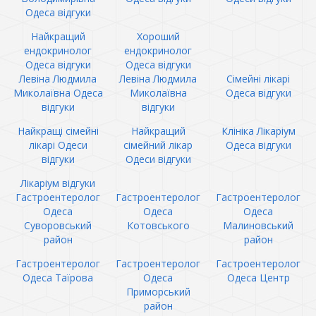
Одеса відгуки
Найкращий
Хороший
ендокринолог
ендокринолог
Одеса відгуки
Одеса відгуки
Левіна Людмила
Левіна Людмила
Сімейні лікарі
Миколаївна Одеса
Миколаївна
Одеса відгуки
відгуки
відгуки
Найкращі сімейні
Найкращий
Клініка Лікаріум
лікарі Одеси
сімейний лікар
Одеса відгуки
відгуки
Одеси відгуки
Лікаріум відгуки
Гастроентеролог
Гастроентеролог
Гастроентеролог
Одеса
Одеса
Одеса
Суворовський
Котовського
Малиновський
район
район
Гастроентеролог
Гастроентеролог
Гастроентеролог
Одеса Таїрова
Одеса
Одеса Центр
Приморський
район