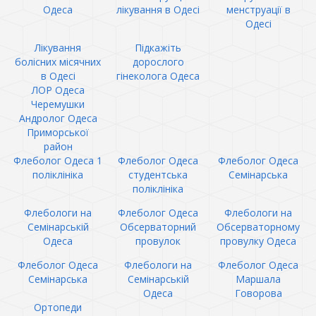
Одеса
лікування в Одесі
менструації в
Одесі
Лікування
Підкажіть
болісних місячних
дорослого
в Одесі
гінеколога Одеса
ЛОР Одеса
Черемушки
Андролог Одеса
Приморської
район
Флеболог Одеса 1
Флеболог Одеса
Флеболог Одеса
поліклініка
студентська
Семінарська
поліклініка
Флебологи на
Флеболог Одеса
Флебологи на
Семінарській
Обсерваторний
Обсерваторному
Одеса
провулок
провулку Одеса
Флеболог Одеса
Флебологи на
Флеболог Одеса
Семінарська
Семінарській
Маршала
Одеса
Говорова
Ортопеди