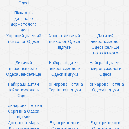
Одесі
Підкажіть
дитячого
дерматолога
Одеса
Хороший дитячий
Хороші дитячий
Дитячий
психолог Одеса
психолог Одеса
нейропсихолог
відгуки
Одеса селище
Котовського
Дитячий
Найкращі дитячі
Найкращі дитячі
нейропсихолог
нейропсихологи
нейропсихологи
Одеса Ленселище
Одеси відгуки
Одеса
Найкращі дитячі
Гончарова Тетяна
Гончарова Тетяна
нейропсихологи
Сергіївна відгуки
Одеса відгуки
Одеса
Гончарова Тетяна
Сергіївна Одеса
відгуки
Догонова Марія
Ендокринологи
Ендокринологи
Володимирівна
Одеса відгуки
Одеси відгуки