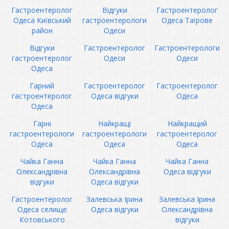
Гастроентеролог
Відгуки
Гастроентеролог
Одеса Київський
гастроентерологи
Одеса Таїрове
район
Одеси
Відгуки
Гастроентеролог
Гастроентерологи
гастроентеролог
Одеси
Одеси
Одеса
Гарний
Гастроентеролог
Гастроентеролог
гастроентеролог
Одеса відгуки
Одеса
Одеса
Гарні
Найкращі
Найкращий
гастроентерологи
гастроентерологи
гастроентеролог
Одеса
Одеса
Одеса
Чайка Ганна
Чайка Ганна
Чайка Ганна
Олександрівна
Олександрівна
Одеса відгуки
відгуки
Одеса відгуки
Гастроентеролог
Залевська Ірина
Залевська Ірина
Одеса селище
Одеса відгуки
Олександрівна
Котовського
відгуки