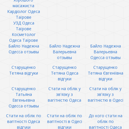
масажиста
Кардіолог Одеса
Таїрове
УЗД Одеса
Таїрове
Косметолог
Одеса Таїрове
Байло Надежна
Байло Надежна
Байло Надежна
Одесса отзывы
Валерьевна
Валерьевна
отзывы
Одесса отзывы
Старущенко
Старущенко
Старущенко
Тетяна відгуки
Тетяна Одеса
Тетяна Євгеніївна
відгуки
відгуки
Старущенко
Стати на облік у
Стати на облік у
Татьяна
зв'язку з
зв'язку з
Евгеньевна
вагітністю Одеса
вагітністю в Одесі
Одесса отзывы
Стати на облік по
Стати на облік по
До кого стати на
вагітності Одеса
вагітності в Одесі
облік по
відгуки
відгуки
вагітності Одеса