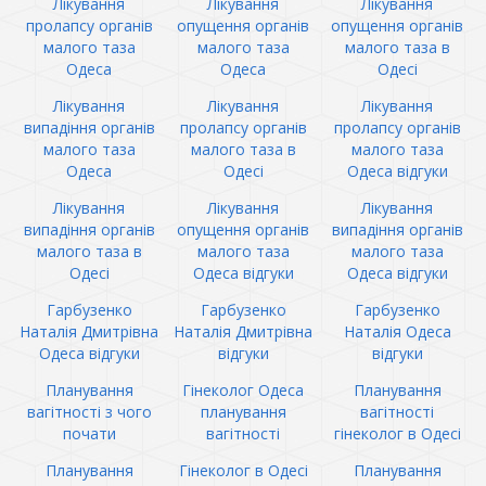
Лікування
Лікування
Лікування
пролапсу органів
опущення органів
опущення органів
малого таза
малого таза
малого таза в
Одеса
Одеса
Одесі
Лікування
Лікування
Лікування
випадіння органів
пролапсу органів
пролапсу органів
малого таза
малого таза в
малого таза
Одеса
Одесі
Одеса відгуки
Лікування
Лікування
Лікування
випадіння органів
опущення органів
випадіння органів
малого таза в
малого таза
малого таза
Одесі
Одеса відгуки
Одеса відгуки
Гарбузенко
Гарбузенко
Гарбузенко
Наталія Дмитрівна
Наталія Дмитрівна
Наталія Одеса
Одеса відгуки
відгуки
відгуки
Планування
Гінеколог Одеса
Планування
вагітності з чого
планування
вагітності
почати
вагітності
гінеколог в Одесі
Планування
Гінеколог в Одесі
Планування