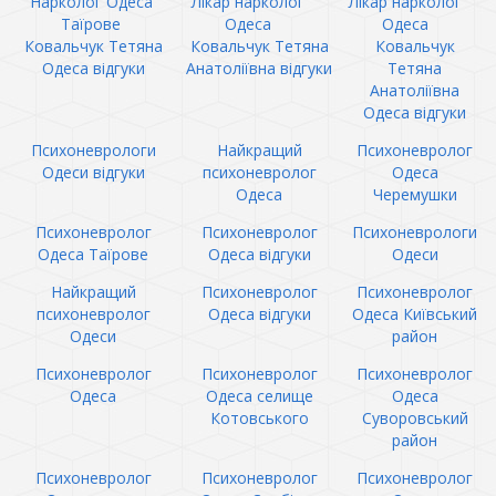
Нарколог Одеса
Лікар нарколог
Лікар нарколог
Таїрове
Одеса
Одеса
Ковальчук Тетяна
Ковальчук Тетяна
Ковальчук
Одеса відгуки
Анатоліївна відгуки
Тетяна
Анатоліївна
Одеса відгуки
Психоневрологи
Найкращий
Психоневролог
Одеси відгуки
психоневролог
Одеса
Одеса
Черемушки
Психоневролог
Психоневролог
Психоневрологи
Одеса Таїрове
Одеса відгуки
Одеси
Найкращий
Психоневролог
Психоневролог
психоневролог
Одеса відгуки
Одеса Київський
Одеси
район
Психоневролог
Психоневролог
Психоневролог
Одеса
Одеса селище
Одеса
Котовського
Суворовський
район
Психоневролог
Психоневролог
Психоневролог