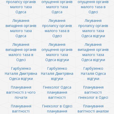
пролапсу органів
опущення органів
опущення органів
малого таза
малого таза
малого таза в
Одеса
Одеса
Одесі
Лікування
Лікування
Лікування
випадіння органів
пролапсу органів
пролапсу органів
малого таза
малого таза в
малого таза
Одеса
Одесі
Одеса відгуки
Лікування
Лікування
Лікування
випадіння органів
опущення органів
випадіння органів
малого таза в
малого таза
малого таза
Одесі
Одеса відгуки
Одеса відгуки
Гарбузенко
Гарбузенко
Гарбузенко
Наталія Дмитрівна
Наталія Дмитрівна
Наталія Одеса
Одеса відгуки
відгуки
відгуки
Планування
Гінеколог Одеса
Планування
вагітності з чого
планування
вагітності
почати
вагітності
гінеколог в Одесі
Планування
Гінеколог в Одесі
Планування
вагітності
планування
вагітності аналізи