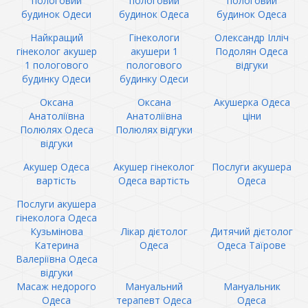
пологовий
пологовий
пологовий
будинок Одеси
будинок Одеса
будинок Одеса
Найкращий
Гінекологи
Олександр Ілліч
гінеколог акушер
акушери 1
Подолян Одеса
1 пологового
пологового
відгуки
будинку Одеси
будинку Одеси
Оксана
Оксана
Акушерка Одеса
Анатоліївна
Анатоліївна
ціни
Полюлях Одеса
Полюлях відгуки
відгуки
Акушер Одеса
Акушер гінеколог
Послуги акушера
вартість
Одеса вартість
Одеса
Послуги акушера
гінеколога Одеса
Кузьмінова
Лікар дієтолог
Дитячий дієтолог
Катерина
Одеса
Одеса Таїрове
Валеріївна Одеса
відгуки
Масаж недорого
Мануальний
Мануальник
Одеса
терапевт Одеса
Одеса