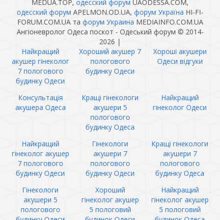
MEDUA.TOP,
одесский форум
UAODESSA.COM,
одесский форум
APELMON.OD.UA,
форум Україна
HI-FI-
FORUM.COM.UA та
форум Украина
MEDIAINFO.COM.UA
Ангіоневролог Одеса поскот - Одеський форум © 2014-
2026
|
Найкращий
Хороший акушер 7
Хороші акушери
акушер гінеколог
пологового
Одеси відгуки
7 пологового
будинку Одеси
будинку Одеси
Консультація
Кращі гінекологи
Найкращий
акушера Одеса
акушери 5
гінеколог Одеси
пологового
будинку Одеса
Найкращий
Гінекологи
Кращі гінекологи
гінеколог акушер
акушери 7
акушери 7
7 пологового
пологового
пологового
будинку Одеси
будинку Одеси
будинку Одеса
Гінекологи
Хороший
Найкращий
акушери 5
гінеколог акушер
гінеколог акушер
пологового
5 пологовий
5 пологовий
будинку Одеси
будинок Одеси
будинок Одеса