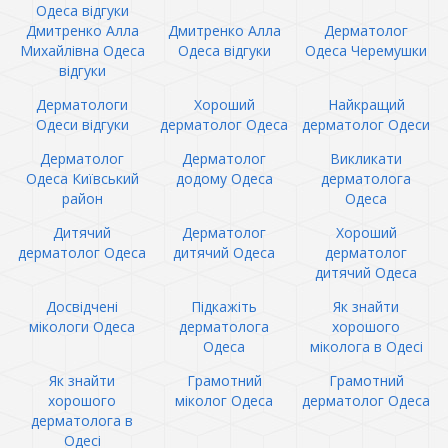
Одеса відгуки
Дмитренко Алла
Дмитренко Алла
Дерматолог
Михайлівна Одеса
Одеса відгуки
Одеса Черемушки
відгуки
Дерматологи
Хороший
Найкращий
Одеси відгуки
дерматолог Одеса
дерматолог Одеси
Дерматолог
Дерматолог
Викликати
Одеса Київський
додому Одеса
дерматолога
район
Одеса
Дитячий
Дерматолог
Хороший
дерматолог Одеса
дитячий Одеса
дерматолог
дитячий Одеса
Досвідчені
Підкажіть
Як знайти
мікологи Одеса
дерматолога
хорошого
Одеса
міколога в Одесі
Як знайти
Грамотний
Грамотний
хорошого
міколог Одеса
дерматолог Одеса
дерматолога в
Одесі