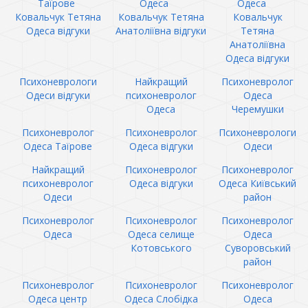
Таїрове
Одеса
Одеса
Ковальчук Тетяна
Ковальчук Тетяна
Ковальчук
Одеса відгуки
Анатоліївна відгуки
Тетяна
Анатоліївна
Одеса відгуки
Психоневрологи
Найкращий
Психоневролог
Одеси відгуки
психоневролог
Одеса
Одеса
Черемушки
Психоневролог
Психоневролог
Психоневрологи
Одеса Таїрове
Одеса відгуки
Одеси
Найкращий
Психоневролог
Психоневролог
психоневролог
Одеса відгуки
Одеса Київський
Одеси
район
Психоневролог
Психоневролог
Психоневролог
Одеса
Одеса селище
Одеса
Котовського
Суворовський
район
Психоневролог
Психоневролог
Психоневролог
Одеса центр
Одеса Слобідка
Одеса