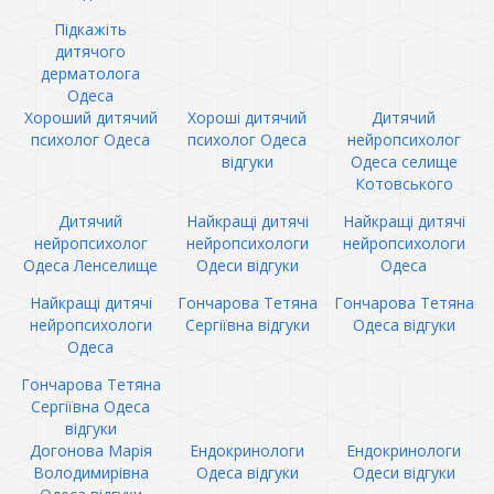
Підкажіть
дитячого
дерматолога
Одеса
Хороший дитячий
Хороші дитячий
Дитячий
психолог Одеса
психолог Одеса
нейропсихолог
відгуки
Одеса селище
Котовського
Дитячий
Найкращі дитячі
Найкращі дитячі
нейропсихолог
нейропсихологи
нейропсихологи
Одеса Ленселище
Одеси відгуки
Одеса
Найкращі дитячі
Гончарова Тетяна
Гончарова Тетяна
нейропсихологи
Сергіївна відгуки
Одеса відгуки
Одеса
Гончарова Тетяна
Сергіївна Одеса
відгуки
Догонова Марія
Ендокринологи
Ендокринологи
Володимирівна
Одеса відгуки
Одеси відгуки