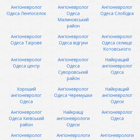
Ангіоневролог
Ангіоневролог
Ангіоневролог
Одеса Ленпоселок
Одеса
Одеса Слобідка
Малиновський
район
Ангіоневролог
Ангіоневролог
Ангіоневролог
Одеса Таїрове
Одеса відгуки
Одеса селище
Котовського
Ангіоневролог
Ангіоневролог
Найкращий
Одеса центр
Одеса
ангіоневролог
Суворовський
Одеса
район
Хороший
Ангіоневролог
Найкращий
ангіоневролог
Одеса Черемушки
ангіоневролог
Одеса
Одеси
Ангіоневролог
Найкращі
Ангіоневролог
Одеса Київський
ангіоневрологи
Одеса
район
Одеси
Ангіоневролог
Ангіоневрологи
Ангіоневрологи