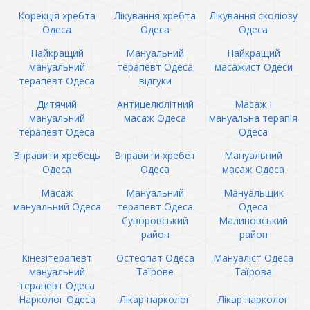
Корекція хребта
Лікування хребта
Лікування сколіозу
Одеса
Одеса
Одеса
Найкращий
Мануальний
Найкращий
мануальний
терапевт Одеса
масажист Одеси
терапевт Одеса
відгуки
Дитячий
Антицелюлітний
Масаж і
мануальний
масаж Одеса
мануальна терапія
терапевт Одеса
Одеса
Вправити хребець
Вправити хребет
Мануальний
Одеса
Одеса
масаж Одеса
Масаж
Мануальний
Мануальщик
мануальний Одеса
терапевт Одеса
Одеса
Суворовський
Малиновський
район
район
Кінезітерапевт
Остеопат Одеса
Мануаліст Одеса
мануальний
Таїрове
Таїрова
терапевт Одеса
Нарколог Одеса
Лікар нарколог
Лікар нарколог