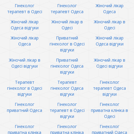
Гінеколог
Гінеколог
Жіночий лікар
терапевт в Одесі
терапевт Одеса
Одеса
Жіночий лікар
Жіночий лікар в
Жіночий лікар в
Одеса відгуки
Одесі
Одесі
Жіночий лікар
Приватний
Жіночий лікар
Одеса
гінеколог в Одесі
Одеса відгуки
відгуки
Жіночий лікар в
Приватний
Жіночий лікар в
Одесі відгуки
гінеколог Одеса
Одесі відгуки
відгуки
Терапевт
Терапевт
Гінеколог
гінеколог в Одесі
гінеколог Одеса
терапевт Одеса
відгуки
відгуки
відгуки
Гінеколог
Гінеколог
Гінеколог
приватний Одеса
терапевт в Одесі
приватна клініка в
відгуки
Одесі
Гінеколог
Гінеколог
Гінеколог
приватна клініка
приватна клініка
приватний Одеса