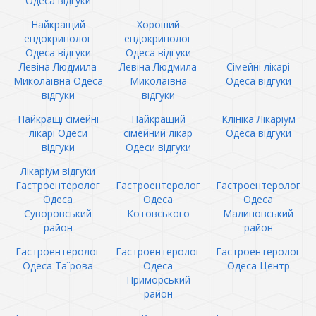
Одеса відгуки
Найкращий
Хороший
ендокринолог
ендокринолог
Одеса відгуки
Одеса відгуки
Левіна Людмила
Левіна Людмила
Сімейні лікарі
Миколаївна Одеса
Миколаївна
Одеса відгуки
відгуки
відгуки
Найкращі сімейні
Найкращий
Клініка Лікаріум
лікарі Одеси
сімейний лікар
Одеса відгуки
відгуки
Одеси відгуки
Лікаріум відгуки
Гастроентеролог
Гастроентеролог
Гастроентеролог
Одеса
Одеса
Одеса
Суворовський
Котовського
Малиновський
район
район
Гастроентеролог
Гастроентеролог
Гастроентеролог
Одеса Таїрова
Одеса
Одеса Центр
Приморський
район