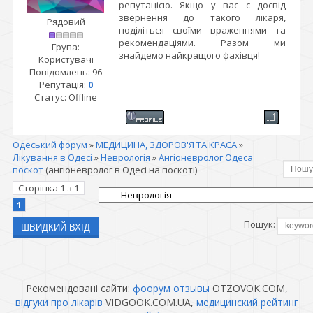
репутацією. Якщо у вас є досвід
звернення до такого лікаря,
Рядовий
поділіться своїми враженнями та
рекомендаціями. Разом ми
Група:
знайдемо найкращого фахівця!
Користувачі
Повідомлень:
96
Репутація:
0
Статус:
Offline
Одеський форум
»
МЕДИЦИНА, ЗДОРОВ'Я ТА КРАСА
»
Лікування в Одесі
»
Неврологія
»
Ангіоневролог Одеса
поскот
(ангіоневролог в Одесі на поскоті)
Сторінка
1
з
1
1
Пошук:
Рекомендовані сайти:
фоорум отзывы
OTZOVOK.COM,
відгуки про лікарів
VIDGOOK.COM.UA,
медицинский рейтинг