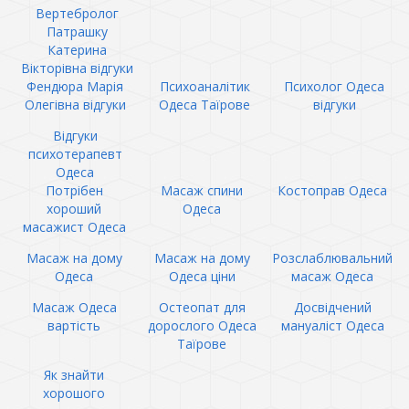
Вертебролог
Патрашку
Катерина
Вікторівна відгуки
Фендюра Марія
Психоаналітик
Психолог Одеса
Олегівна відгуки
Одеса Таїрове
відгуки
Відгуки
психотерапевт
Одеса
Потрібен
Масаж спини
Костоправ Одеса
хороший
Одеса
масажист Одеса
Масаж на дому
Масаж на дому
Розслаблювальний
Одеса
Одеса ціни
масаж Одеса
Масаж Одеса
Остеопат для
Досвідчений
вартість
дорослого Одеса
мануаліст Одеса
Таїрове
Як знайти
хорошого