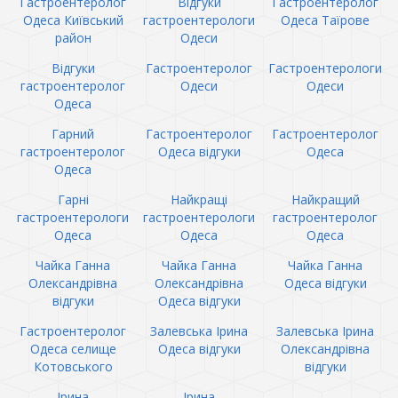
Гастроентеролог
Відгуки
Гастроентеролог
Одеса Київський
гастроентерологи
Одеса Таїрове
район
Одеси
Відгуки
Гастроентеролог
Гастроентерологи
гастроентеролог
Одеси
Одеси
Одеса
Гарний
Гастроентеролог
Гастроентеролог
гастроентеролог
Одеса відгуки
Одеса
Одеса
Гарні
Найкращі
Найкращий
гастроентерологи
гастроентерологи
гастроентеролог
Одеса
Одеса
Одеса
Чайка Ганна
Чайка Ганна
Чайка Ганна
Олександрівна
Олександрівна
Одеса відгуки
відгуки
Одеса відгуки
Гастроентеролог
Залевська Ірина
Залевська Ірина
Одеса селище
Одеса відгуки
Олександрівна
Котовського
відгуки
Ірина
Ірина