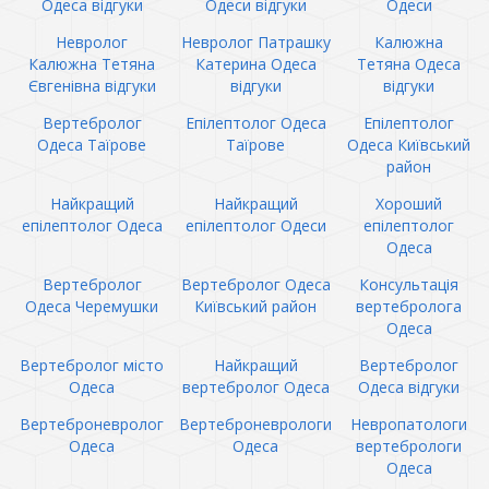
Одеса відгуки
Одеси відгуки
Одеси
Невролог
Невролог Патрашку
Калюжна
Калюжна Тетяна
Катерина Одеса
Тетяна Одеса
Євгенівна відгуки
відгуки
відгуки
Вертебролог
Епілептолог Одеса
Епілептолог
Одеса Таїрове
Таїрове
Одеса Київський
район
Найкращий
Найкращий
Хороший
епілептолог Одеса
епілептолог Одеси
епілептолог
Одеса
Вертебролог
Вертебролог Одеса
Консультація
Одеса Черемушки
Київський район
вертебролога
Одеса
Вертебролог місто
Найкращий
Вертебролог
Одеса
вертебролог Одеса
Одеса відгуки
Вертеброневролог
Вертеброневрологи
Невропатологи
Одеса
Одеса
вертебрологи
Одеса