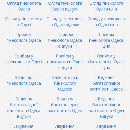
Огляд гінеколога
Огляд гінеколога
Огляд гінеколога
Одеса
Одеса відгуки
Одеса ціна
Огляд у гінеколога
Огляд у гінеколога
Огляд у гінеколога
в Одесі
в Одесі відгуки
в Одесі ціна
Прийом
Прийом
Прийом
гінеколога Одеса
гінеколога Одеса
гінеколога Одеса
відгуки
ціна
Прийом у
Прийом у
Прийом у
гінеколога в Одесі
гінеколога в Одесі
гінеколога в Одесі
відгуки
ціна
Запис до
Записаться к
Ведення
гінеколога Одеса
гинекологу
багатоплідної
Одесса
вагітності Одеса
Ведення
Ведення
Ведення
багатоплідної
багатоплідної
багатоплідної
вагітності Одеса
вагітності в Одесі
вагітності в Одесі
відгуки
відгуки
Лікування
Лікування
Лікування