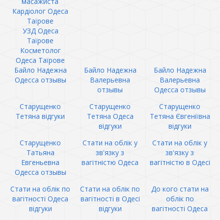
масажиста
Кардіолог Одеса
Таїрове
УЗД Одеса
Таїрове
Косметолог
Одеса Таїрове
Байло Надежна
Байло Надежна
Байло Надежна
Одесса отзывы
Валерьевна
Валерьевна
отзывы
Одесса отзывы
Старущенко
Старущенко
Старущенко
Тетяна відгуки
Тетяна Одеса
Тетяна Євгеніївна
відгуки
відгуки
Старущенко
Стати на облік у
Стати на облік у
Татьяна
зв'язку з
зв'язку з
Евгеньевна
вагітністю Одеса
вагітністю в Одесі
Одесса отзывы
Стати на облік по
Стати на облік по
До кого стати на
вагітності Одеса
вагітності в Одесі
облік по
відгуки
відгуки
вагітності Одеса