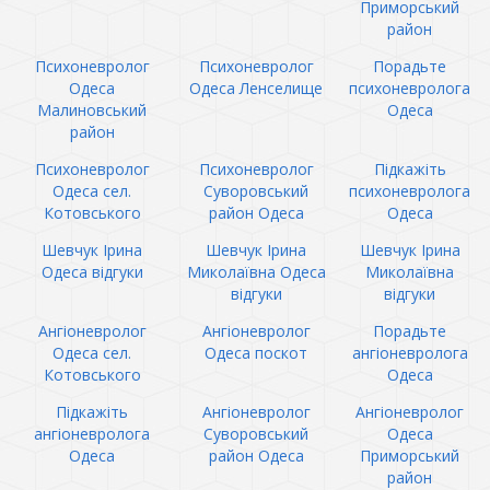
Приморський
район
Психоневролог
Психоневролог
Порадьте
Одеса
Одеса Ленселище
психоневролога
Малиновський
Одеса
район
Психоневролог
Психоневролог
Підкажіть
Одеса сел.
Суворовський
психоневролога
Котовського
район Одеса
Одеса
Шевчук Ірина
Шевчук Ірина
Шевчук Ірина
Одеса відгуки
Миколаївна Одеса
Миколаївна
відгуки
відгуки
Ангіоневролог
Ангіоневролог
Порадьте
Одеса сел.
Одеса поскот
ангіоневролога
Котовського
Одеса
Підкажіть
Ангіоневролог
Ангіоневролог
ангіоневролога
Суворовський
Одеса
Одеса
район Одеса
Приморський
район