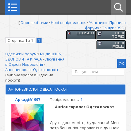
[
Оновлені теми
·
Нові повідомлення
·
Учасники
·
Правила
форуму
·
Пошук
·
RSS
]
Сторінка
1
з
1
1
Одеський форум
»
МЕДИЦИНА,
ЗДОРОВ'Я ТА КРАСА
»
Лікування
в Одесі
»
Неврологія
»
Ангіоневролог Одеса поскот
(ангіоневролог в Одесі на
поскоті)
АНГІОНЕВРОЛОГ ОДЕСА ПОСКОТ
Аркадій1997
Повідомлення #
1
Ангіоневролог Одеса поскот
Друзі, допоможіть, будь ласка! Мені
потрібен ангіоневролог із відмінною