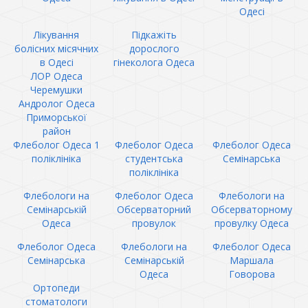
Одесі
Лікування
Підкажіть
болісних місячних
дорослого
в Одесі
гінеколога Одеса
ЛОР Одеса
Черемушки
Андролог Одеса
Приморської
район
Флеболог Одеса 1
Флеболог Одеса
Флеболог Одеса
поліклініка
студентська
Семінарська
поліклініка
Флебологи на
Флеболог Одеса
Флебологи на
Семінарській
Обсерваторний
Обсерваторному
Одеса
провулок
провулку Одеса
Флеболог Одеса
Флебологи на
Флеболог Одеса
Семінарська
Семінарській
Маршала
Одеса
Говорова
Ортопеди
стоматологи