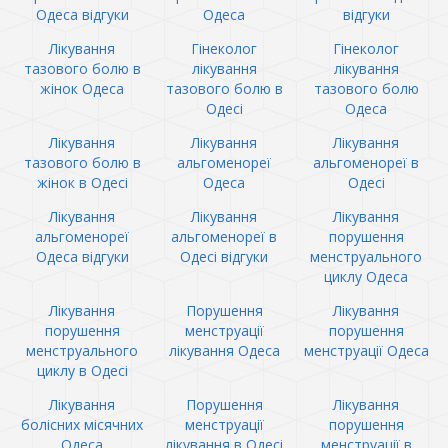
Одеса відгуки
Одеса
відгуки
Лікування
Гінеколог
Гінеколог
тазового болю в
лікування
лікування
жінок Одеса
тазового болю в
тазового болю
Одесі
Одеса
Лікування
Лікування
Лікування
тазового болю в
альгоменореї
альгоменореї в
жінок в Одесі
Одеса
Одесі
Лікування
Лікування
Лікування
альгоменореї
альгоменореї в
порушення
Одеса відгуки
Одесі відгуки
менструального
циклу Одеса
Лікування
Порушення
Лікування
порушення
менструації
порушення
менструального
лікування Одеса
менструації Одеса
циклу в Одесі
Лікування
Порушення
Лікування
болісних місячних
менструації
порушення
Одеса
лікування в Одесі
менструації в