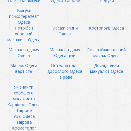
Олегівна відгуки
Одеса Таїрове
відгуки
Відгуки
психотерапевт
Одеса
Потрібен
Масаж спини
Костоправ Одеса
хороший
Одеса
масажист Одеса
Масаж на дому
Масаж на дому
Розслаблювальний
Одеса
Одеса ціни
масаж Одеса
Масаж Одеса
Остеопат для
Досвідчений
вартість
дорослого Одеса
мануаліст Одеса
Таїрове
Як знайти
хорошого
масажиста
Кардіолог Одеса
Таїрове
УЗД Одеса
Таїрове
Косметолог