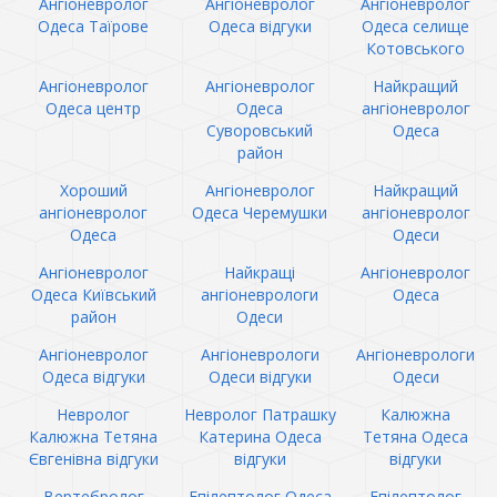
Ангіоневролог
Ангіоневролог
Ангіоневролог
Одеса Таїрове
Одеса відгуки
Одеса селище
Котовського
Ангіоневролог
Ангіоневролог
Найкращий
Одеса центр
Одеса
ангіоневролог
Суворовський
Одеса
район
Хороший
Ангіоневролог
Найкращий
ангіоневролог
Одеса Черемушки
ангіоневролог
Одеса
Одеси
Ангіоневролог
Найкращі
Ангіоневролог
Одеса Київський
ангіоневрологи
Одеса
район
Одеси
Ангіоневролог
Ангіоневрологи
Ангіоневрологи
Одеса відгуки
Одеси відгуки
Одеси
Невролог
Невролог Патрашку
Калюжна
Калюжна Тетяна
Катерина Одеса
Тетяна Одеса
Євгенівна відгуки
відгуки
відгуки
Вертебролог
Епілептолог Одеса
Епілептолог