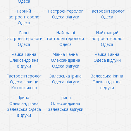
Одеса
Гарний
Гастроентеролог
Гастроентеролог
гастроентеролог
Одеса відгуки
Одеса
Одеса
Гарні
Найкращі
Найкращий
гастроентерологи
гастроентерологи
гастроентеролог
Одеса
Одеса
Одеса
Чайка Ганна
Чайка Ганна
Чайка Ганна
Олександрівна
Олександрівна
Одеса відгуки
відгуки
Одеса відгуки
Гастроентеролог
Залевська Ірина
Залевська Ірина
Одеса селище
Одеса відгуки
Олександрівна
Котовського
відгуки
Ірина
Ірина
Олександрівна
Олександрівна
Залевська Одеса
Залевська відгуки
відгуки