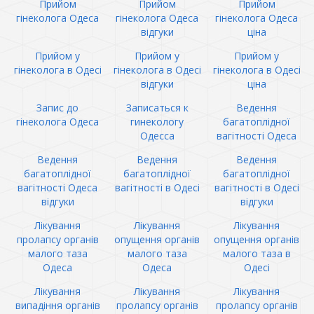
Прийом
Прийом
Прийом
гінеколога Одеса
гінеколога Одеса
гінеколога Одеса
відгуки
ціна
Прийом у
Прийом у
Прийом у
гінеколога в Одесі
гінеколога в Одесі
гінеколога в Одесі
відгуки
ціна
Запис до
Записаться к
Ведення
гінеколога Одеса
гинекологу
багатоплідної
Одесса
вагітності Одеса
Ведення
Ведення
Ведення
багатоплідної
багатоплідної
багатоплідної
вагітності Одеса
вагітності в Одесі
вагітності в Одесі
відгуки
відгуки
Лікування
Лікування
Лікування
пролапсу органів
опущення органів
опущення органів
малого таза
малого таза
малого таза в
Одеса
Одеса
Одесі
Лікування
Лікування
Лікування
випадіння органів
пролапсу органів
пролапсу органів