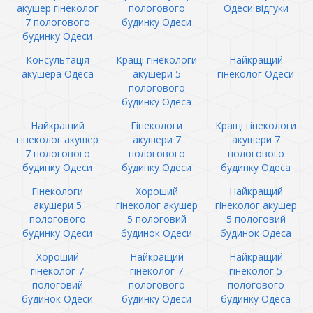
акушер гінеколог
пологового
Одеси відгуки
7 пологового
будинку Одеси
будинку Одеси
Консультація
Кращі гінекологи
Найкращий
акушера Одеса
акушери 5
гінеколог Одеси
пологового
будинку Одеса
Найкращий
Гінекологи
Кращі гінекологи
гінеколог акушер
акушери 7
акушери 7
7 пологового
пологового
пологового
будинку Одеси
будинку Одеси
будинку Одеса
Гінекологи
Хороший
Найкращий
акушери 5
гінеколог акушер
гінеколог акушер
пологового
5 пологовий
5 пологовий
будинку Одеси
будинок Одеси
будинок Одеса
Хороший
Найкращий
Найкращий
гінеколог 7
гінеколог 7
гінеколог 5
пологовий
пологового
пологового
будинок Одеси
будинку Одеси
будинку Одеса