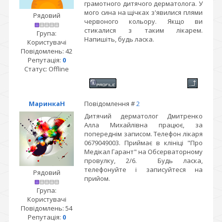
грамотного дитячого дерматолога. У
мого сина на щічках з'явилися плями
Рядовий
червоного кольору. Якщо ви
стикалися з таким лікарем.
Група:
Напишіть, будь ласка.
Користувачі
Повідомлень:
42
Репутація:
0
Статус:
Offline
МаринкаН
Повідомлення #
2
Дитячий дерматолог Дмитренко
Алла Михайлівна працює, за
попереднім записом. Телефон лікаря
0679049003. Приймає в клініці "Про
Медікал Гарант" на Обсерваторному
провулку, 2/6. Будь ласка,
телефонуйте і записуйтеся на
Рядовий
прийом.
Група:
Користувачі
Повідомлень:
54
Репутація:
0