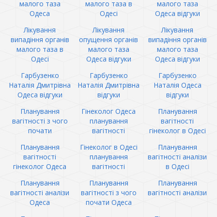
малого таза
малого таза в
малого таза
Одеса
Одесі
Одеса відгуки
Лікування
Лікування
Лікування
випадіння органів
опущення органів
випадіння органів
малого таза в
малого таза
малого таза
Одесі
Одеса відгуки
Одеса відгуки
Гарбузенко
Гарбузенко
Гарбузенко
Наталія Дмитрівна
Наталія Дмитрівна
Наталія Одеса
Одеса відгуки
відгуки
відгуки
Планування
Гінеколог Одеса
Планування
вагітності з чого
планування
вагітності
почати
вагітності
гінеколог в Одесі
Планування
Гінеколог в Одесі
Планування
вагітності
планування
вагітності аналізи
гінеколог Одеса
вагітності
в Одесі
Планування
Планування
Планування
вагітності аналізи
вагітності з чого
вагітності аналізи
Одеса
почати Одеса