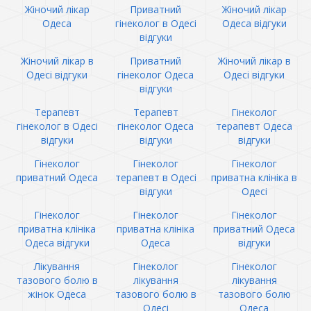
Жіночий лікар
Приватний
Жіночий лікар
Одеса
гінеколог в Одесі
Одеса відгуки
відгуки
Жіночий лікар в
Приватний
Жіночий лікар в
Одесі відгуки
гінеколог Одеса
Одесі відгуки
відгуки
Терапевт
Терапевт
Гінеколог
гінеколог в Одесі
гінеколог Одеса
терапевт Одеса
відгуки
відгуки
відгуки
Гінеколог
Гінеколог
Гінеколог
приватний Одеса
терапевт в Одесі
приватна клініка в
відгуки
Одесі
Гінеколог
Гінеколог
Гінеколог
приватна клініка
приватна клініка
приватний Одеса
Одеса відгуки
Одеса
відгуки
Лікування
Гінеколог
Гінеколог
тазового болю в
лікування
лікування
жінок Одеса
тазового болю в
тазового болю
Одесі
Одеса