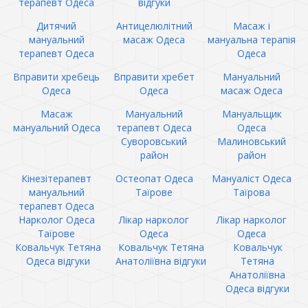
терапевт Одеса
відгуки
Дитячий
Антицелюлітний
Масаж і
мануальний
масаж Одеса
мануальна терапія
терапевт Одеса
Одеса
Вправити хребець
Вправити хребет
Мануальний
Одеса
Одеса
масаж Одеса
Масаж
Мануальний
Мануальщик
мануальний Одеса
терапевт Одеса
Одеса
Суворовський
Малиновський
район
район
Кінезітерапевт
Остеопат Одеса
Мануаліст Одеса
мануальний
Таїрове
Таїрова
терапевт Одеса
Нарколог Одеса
Лікар нарколог
Лікар нарколог
Таїрове
Одеса
Одеса
Ковальчук Тетяна
Ковальчук Тетяна
Ковальчук
Одеса відгуки
Анатоліївна відгуки
Тетяна
Анатоліївна
Одеса відгуки