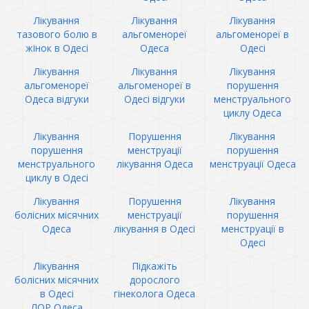
Лікування
Лікування
Лікування
тазового болю в
альгоменореї
альгоменореї в
жінок в Одесі
Одеса
Одесі
Лікування
Лікування
Лікування
альгоменореї
альгоменореї в
порушення
Одеса відгуки
Одесі відгуки
менструального
циклу Одеса
Лікування
Порушення
Лікування
порушення
менструації
порушення
менструального
лікування Одеса
менструації Одеса
циклу в Одесі
Лікування
Порушення
Лікування
болісних місячних
менструації
порушення
Одеса
лікування в Одесі
менструації в
Одесі
Лікування
Підкажіть
болісних місячних
дорослого
в Одесі
гінеколога Одеса
ЛОР Одеса