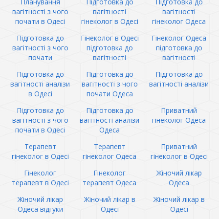
Планування
Підготовка до
Підготовка до
вагітності з чого
вагітності
вагітності
почати в Одесі
гінеколог в Одесі
гінеколог Одеса
Підготовка до
Гінеколог в Одесі
Гінеколог Одеса
вагітності з чого
підготовка до
підготовка до
почати
вагітності
вагітності
Підготовка до
Підготовка до
Підготовка до
вагітності аналізи
вагітності з чого
вагітності аналізи
в Одесі
почати Одеса
Підготовка до
Підготовка до
Приватний
вагітності з чого
вагітності аналізи
гінеколог Одеса
почати в Одесі
Одеса
Терапевт
Терапевт
Приватний
гінеколог в Одесі
гінеколог Одеса
гінеколог в Одесі
Гінеколог
Гінеколог
Жіночий лікар
терапевт в Одесі
терапевт Одеса
Одеса
Жіночий лікар
Жіночий лікар в
Жіночий лікар в
Одеса відгуки
Одесі
Одесі