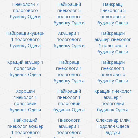
Гінекологи 7
Найкращий
Найкращі
пологового
гінеколог 5
гінекологи 5
будинку Одеси
пологового
пологового
будинку Одеси
будинку Одеса
Найкращі акушери
Акушери 1
Найкращий
1 пологового
пологового
акушер-гінеколог
будинку Одеса
будинку Одеси
1 пологового
будинку Одеси
Кращий акушер 1
Найкращі
Найкращий
пологовий
гінекологи 1
гінеколог 1
будинок Одеса
пологового
пологового
будинку Одеса
будинку Одеси
Хороший
Найкращий
Кращий гінеколог
гінеколог 1
гінеколог 1
акушер 1
пологовий
пологовий
пологовий
будинок Одеси
будинок Одеса
будинок Одеса
Найкращий
Гінекологи
Олександр Ілліч
гінеколог акушер
акушери 1
Подолян Одеса
1 пологового
пологового
відгуки