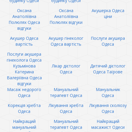
будинку Одеси
будинку Одеси
Оксана
Оксана
Акушерка Одеса
Анатоліївна
Анатоліївна
ціни
Полюлях Одеса
Полюлях відгуки
відгуки
Акушер Одеса
Акушер гінеколог
Послуги акушера
вартість
Одеса вартість
Одеса
Послуги акушера
гінеколога Одеса
Кузьмінова
Лікар дієтолог
Дитячий дієтолог
Катерина
Одеса
Одеса Таїрове
Валеріївна Одеса
відгуки
Масаж недорого
Мануальний
Мануальник
Одеса
терапевт Одеса
Одеса
Корекція хребта
Лікування хребта
Лікування сколіозу
Одеса
Одеса
Одеса
Найкращий
Мануальний
Найкращий
мануальний
терапевт Одеса
масажист Одеси