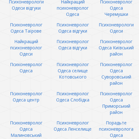
Психоневрологи
Найкращий
Психоневролог
Одеси відгуки
психоневролог
Одеса
Одеса
Черемушки
Психоневролог
Психоневролог
Психоневрологи
Одеса Таїрове
Одеса відгуки
Одеси
Найкращий
Психоневролог
Психоневролог
психоневролог
Одеса відгуки
Одеса Київський
Одеси
район
Психоневролог
Психоневролог
Психоневролог
Одеса
Одеса селище
Одеса
Котовського
Суворовський
район
Психоневролог
Психоневролог
Психоневролог
Одеса центр
Одеса Слобідка
Одеса
Приморський
район
Психоневролог
Психоневролог
Порадьте
Одеса
Одеса Ленселище
психоневролога
Малиновський
Одеса