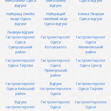
Миколаївна Одеса
Миколаївна
Одеса відгуки
відгуки
відгуки
Найкращі сімейні
Найкращий
Клініка Лікаріум
лікарі Одеси
сімейний лікар
Одеса відгуки
відгуки
Одеси відгуки
Лікаріум відгуки
Гастроентеролог
Гастроентеролог
Гастроентеролог
Одеса
Одеса
Одеса
Суворовський
Котовського
Малиновський
район
район
Гастроентеролог
Гастроентеролог
Гастроентеролог
Одеса Таїрова
Одеса
Одеса Центр
Приморський
район
Гастроентеролог
Відгуки
Гастроентеролог
Одеса Київський
гастроентерологи
Одеса Таїрове
район
Одеси
Відгуки
Гастроентеролог
Гастроентерологи
гастроентеролог
Одеси
Одеси