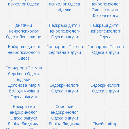
психолог Одеса
психолог Одеса
нейропсихолог
відгуки
Одеса селище
Котовського
Дитячий
Найкращі дитячі
Найкращі дитячі
нейропсихолог
нейропсихологи
нейропсихологи
Одеса Ленселище
Одеси відгуки
Одеса
Найкращі дитячі
Гончарова Тетяна
Гончарова Тетяна
нейропсихологи
Сергіївна відгуки
Одеса відгуки
Одеса
Гончарова Тетяна
Сергіївна Одеса
відгуки
Догонова Марія
Ендокринологи
Ендокринологи
Володимирівна
Одеса відгуки
Одеси відгуки
Одеса відгуки
Найкращий
Хороший
ендокринолог
ендокринолог
Одеса відгуки
Одеса відгуки
Левіна Людмила
Левіна Людмила
Сімейні лікарі