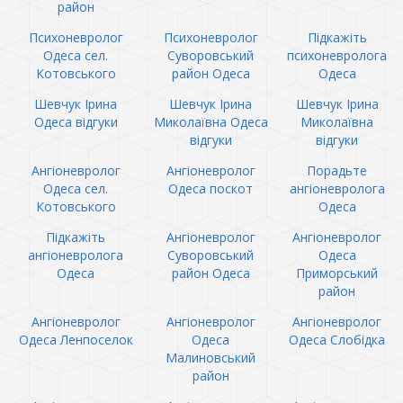
район
Психоневролог
Психоневролог
Підкажіть
Одеса сел.
Суворовський
психоневролога
Котовського
район Одеса
Одеса
Шевчук Ірина
Шевчук Ірина
Шевчук Ірина
Одеса відгуки
Миколаївна Одеса
Миколаївна
відгуки
відгуки
Ангіоневролог
Ангіоневролог
Порадьте
Одеса сел.
Одеса поскот
ангіоневролога
Котовського
Одеса
Підкажіть
Ангіоневролог
Ангіоневролог
ангіоневролога
Суворовський
Одеса
Одеса
район Одеса
Приморський
район
Ангіоневролог
Ангіоневролог
Ангіоневролог
Одеса Ленпоселок
Одеса
Одеса Слобідка
Малиновський
район