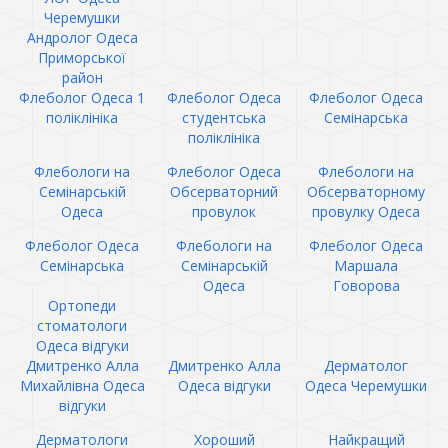
Черемушки
Андролог Одеса
Приморської
район
Флеболог Одеса 1
Флеболог Одеса
Флеболог Одеса
поліклініка
студентська
Семінарська
поліклініка
Флебологи на
Флеболог Одеса
Флебологи на
Семінарській
Обсерваторний
Обсерваторному
Одеса
провулок
провулку Одеса
Флеболог Одеса
Флебологи на
Флеболог Одеса
Семінарська
Семінарській
Маршала
Одеса
Говорова
Ортопеди
стоматологи
Одеса відгуки
Дмитренко Алла
Дмитренко Алла
Дерматолог
Михайлівна Одеса
Одеса відгуки
Одеса Черемушки
відгуки
Дерматологи
Хороший
Найкращий