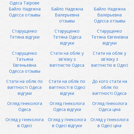
Одеса Таїрове
Байло Надежна
Байло Надежна
Байло Надежна
Одесса отзывы
Валерьевна
Валерьевна
отзывы
Одесса отзывы
Старущенко
Старущенко
Старущенко
Тетяна відгуки
Тетяна Одеса
Тетяна Євгеніївна
відгуки
відгуки
Старущенко
Стати на облік у
Стати на облік у
Татьяна
зв'язку з
зв'язку з
Евгеньевна
вагітністю Одеса
вагітністю в Одесі
Одесса отзывы
Стати на облік по
Стати на облік по
До кого стати на
вагітності Одеса
вагітності в Одесі
облік по
відгуки
відгуки
вагітності Одеса
Огляд гінеколога
Огляд гінеколога
Огляд гінеколога
Одеса
Одеса відгуки
Одеса ціна
Огляд у гінеколога
Огляд у гінеколога
Огляд у гінеколога
в Одесі
в Одесі відгуки
в Одесі ціна