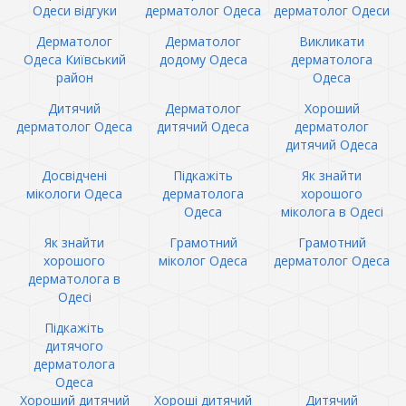
Одеси відгуки
дерматолог Одеса
дерматолог Одеси
Дерматолог
Дерматолог
Викликати
Одеса Київський
додому Одеса
дерматолога
район
Одеса
Дитячий
Дерматолог
Хороший
дерматолог Одеса
дитячий Одеса
дерматолог
дитячий Одеса
Досвідчені
Підкажіть
Як знайти
мікологи Одеса
дерматолога
хорошого
Одеса
міколога в Одесі
Як знайти
Грамотний
Грамотний
хорошого
міколог Одеса
дерматолог Одеса
дерматолога в
Одесі
Підкажіть
дитячого
дерматолога
Одеса
Хороший дитячий
Хороші дитячий
Дитячий