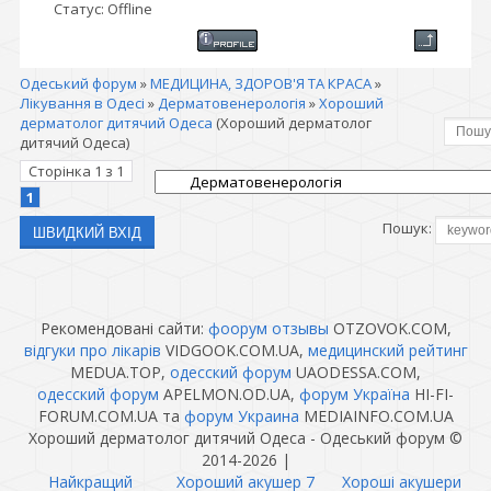
Статус:
Offline
Одеський форум
»
МЕДИЦИНА, ЗДОРОВ'Я ТА КРАСА
»
Лікування в Одесі
»
Дерматовенерологія
»
Хороший
дерматолог дитячий Одеса
(Хороший дерматолог
дитячий Одеса)
Сторінка
1
з
1
1
Пошук:
Рекомендовані сайти:
фоорум отзывы
OTZOVOK.COM,
відгуки про лікарів
VIDGOOK.COM.UA,
медицинский рейтинг
MEDUA.TOP,
одесский форум
UAODESSA.COM,
одесский форум
APELMON.OD.UA,
форум Україна
HI-FI-
FORUM.COM.UA та
форум Украина
MEDIAINFO.COM.UA
Хороший дерматолог дитячий Одеса - Одеський форум ©
2014-2026
|
Найкращий
Хороший акушер 7
Хороші акушери