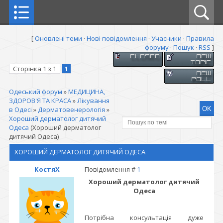
[
Оновлені теми
·
Нові повідомлення
·
Учасники
·
Правила
форуму
·
Пошук
·
RSS
]
Сторінка
1
з
1
1
Одеський форум
»
МЕДИЦИНА,
ЗДОРОВ'Я ТА КРАСА
»
Лікування
в Одесі
»
Дерматовенерологія
»
Хороший дерматолог дитячий
Одеса
(Хороший дерматолог
дитячий Одеса)
ХОРОШИЙ ДЕРМАТОЛОГ ДИТЯЧИЙ ОДЕСА
КостяХ
Повідомлення #
1
Хороший дерматолог дитячий
Одеса
Потрібна консультація дуже