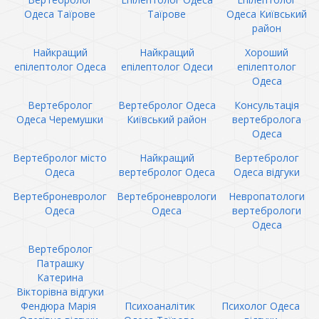
Одеса Таїрове
Таїрове
Одеса Київський
район
Найкращий
Найкращий
Хороший
епілептолог Одеса
епілептолог Одеси
епілептолог
Одеса
Вертебролог
Вертебролог Одеса
Консультація
Одеса Черемушки
Київський район
вертебролога
Одеса
Вертебролог місто
Найкращий
Вертебролог
Одеса
вертебролог Одеса
Одеса відгуки
Вертеброневролог
Вертеброневрологи
Невропатологи
Одеса
Одеса
вертебрологи
Одеса
Вертебролог
Патрашку
Катерина
Вікторівна відгуки
Фендюра Марія
Психоаналітик
Психолог Одеса