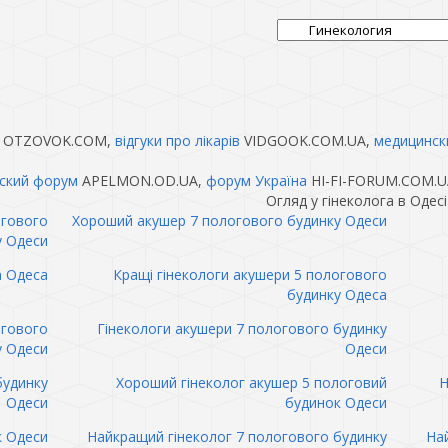
OTZOVOK.COM,
відгуки про лікарів
VIDGOOK.COM.UA,
медицинск
ский форум
APELMON.OD.UA,
форум Україна
HI-FI-FORUM.COM.U
Огляд у гінеколога в Одес
огового
Хороший акушер 7 пологового будинку Одеси
у Одеси
а Одеса
Кращі гінекологи акушери 5 пологового
будинку Одеса
огового
Гінекологи акушери 7 пологового будинку
у Одеси
Одеси
будинку
Хороший гінеколог акушер 5 пологовий
Н
Одеси
будинок Одеси
к Одеси
Найкращий гінеколог 7 пологового будинку
Най