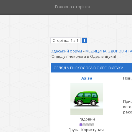
Головна сторінка
Сторінка
1
з
1
1
Одеський форум
»
МЕДИЦИНА, ЗДОРОВ'Я ТА
(Огляд у гінеколога в Одесі відгуки)
ОГЛЯД У ГІНЕКОЛОГА В ОДЕСІ ВІДГУКИ
Азіза
Пові
Прив
кого
реко
Рядовий
Група: Користувачі