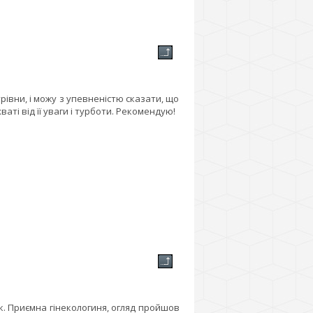
рівни, і можу з упевненістю сказати, що
аті від її уваги і турботи. Рекомендую!
к. Приємна гінекологиня, огляд пройшов