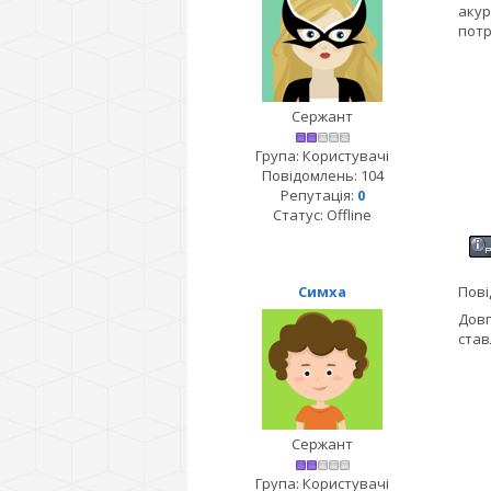
акур
потр
Сержант
Група: Користувачі
Повідомлень:
104
Репутація:
0
Статус:
Offline
Симха
Пові
Довг
став
Сержант
Група: Користувачі