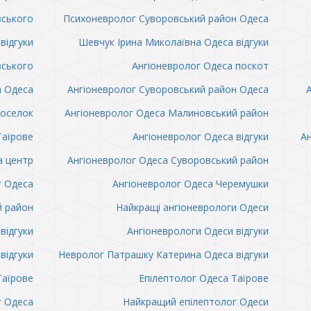
вського
Психоневролог Суворовський район Одеса
відгуки
Шевчук Ірина Миколаївна Одеса відгуки
вського
Ангіоневролог Одеса поскот
а Одеса
Ангіоневролог Суворовський район Одеса
поселок
Ангіоневролог Одеса Малиновський район
Таїрове
Ангіоневролог Одеса відгуки
Ан
а центр
Ангіоневролог Одеса Суворовський район
г Одеса
Ангіоневролог Одеса Черемушки
й район
Найкращі ангіоневрологи Одеси
відгуки
Ангіоневрологи Одеси відгуки
відгуки
Невролог Патрашку Катерина Одеса відгуки
Таїрове
Епілептолог Одеса Таїрове
г Одеса
Найкращий епілептолог Одеси