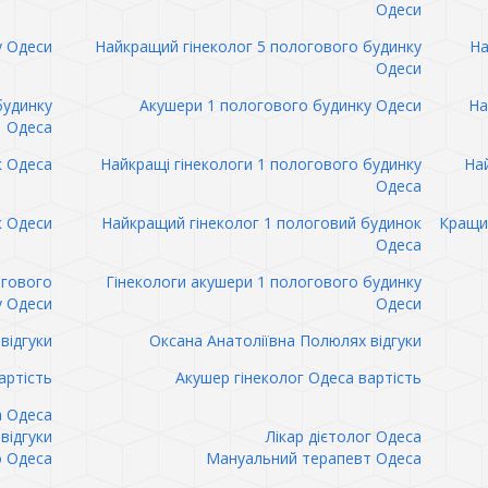
Одеси
у Одеси
Найкращий гінеколог 5 пологового будинку
На
Одеси
будинку
Акушери 1 пологового будинку Одеси
На
Одеса
к Одеса
Найкращі гінекологи 1 пологового будинку
Най
Одеса
к Одеси
Найкращий гінеколог 1 пологовий будинок
Кращий
Одеса
огового
Гінекологи акушери 1 пологового будинку
у Одеси
Одеси
відгуки
Оксана Анатоліївна Полюлях відгуки
артість
Акушер гінеколог Одеса вартість
а Одеса
відгуки
Лікар дієтолог Одеса
 Одеса
Мануальний терапевт Одеса