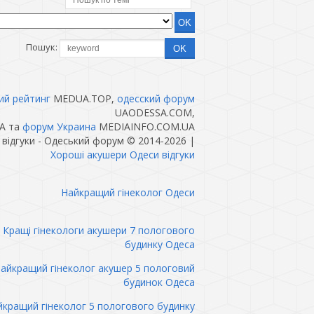
Пошук:
ий рейтинг
MEDUA.TOP,
одесский форум
UAODESSA.COM,
A та
форум Украина
MEDIAINFO.COM.UA
і відгуки - Одеський форум © 2014-2026
|
Хороші акушери Одеси відгуки
Найкращий гінеколог Одеси
Кращі гінекологи акушери 7 пологового
будинку Одеса
айкращий гінеколог акушер 5 пологовий
будинок Одеса
кращий гінеколог 5 пологового будинку