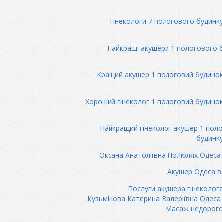
Гінекологи 7 пологового будинк
Найкращі акушери 1 пологового 
Кращий акушер 1 пологовий будино
Хороший гінеколог 1 пологовий будино
Найкращий гінеколог акушер 1 пол
будинк
Оксана Анатоліївна Полюлях Одеса 
Акушер Одеса в
Послуги акушера гінеколог
Кузьмінова Катерина Валеріївна Одеса 
Масаж недорого