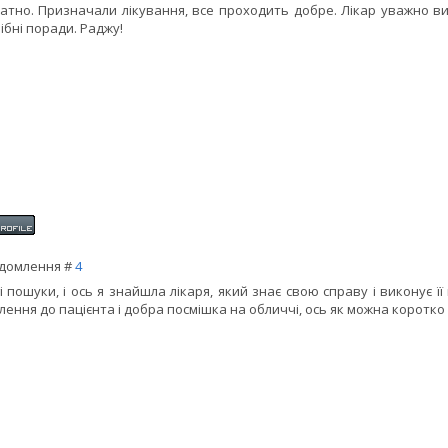
атно. Призначали лікування, все проходить добре. Лікар уважно вив
ібні поради. Раджу!
домлення #
4
і пошуки, і ось я знайшла лікаря, який знає свою справу і виконує її
лення до пацієнта і добра посмішка на обличчі, ось як можна коротко