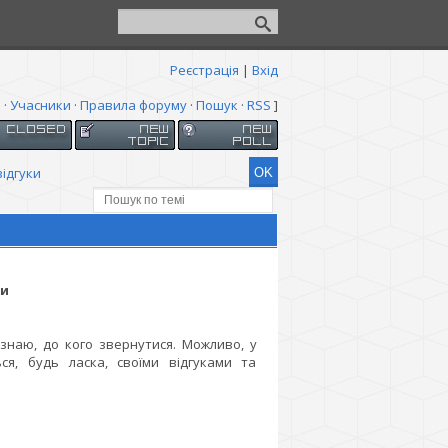
Реєстрація
|
Вхід
я
·
Учасники
·
Правила форуму
·
Пошук
·
RSS
]
відгуки
ки
 знаю, до кого звернутися. Можливо, у
ся, будь ласка, своїми відгуками та