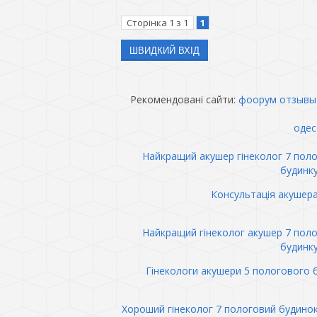
Сторінка
1
з
1
1
Рекомендовані сайти:
фоорум отзывы
одес
Найкращий акушер гінеколог 7 пол
будинк
Консультація акушер
Найкращий гінеколог акушер 7 пол
будинк
Гінекологи акушери 5 пологового 
Хороший гінеколог 7 пологовий будино