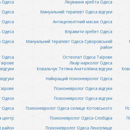
а Одеса
Лікування хребта Одеса
т Одеса
Мануальний терапевт Одеса відгуки
т Одеса
Антицелюлітний масаж Одеса
ь Одеса
Вправити хребет Одеса
 Одеса
Мануальний терапевт Одеса Суворовський
район
т Одеса
Остеопат Одеса Таїрове
Таїрове
Лікар нарколог Одеса
відгуки
Ковальчук Тетяна Анатоліївна відгуки
Кова
відгуки
Найкращий психоневролог Одеса
Таїрове
Психоневролог Одеса відгуки
 Одеси
Психоневролог Одеса відгуки
 Одеса
Психоневролог Одеса селище Котовського
Пс
а центр
Психоневролог Одеса Слобідка
П
й район
Психоневролог Одеса Ленселище