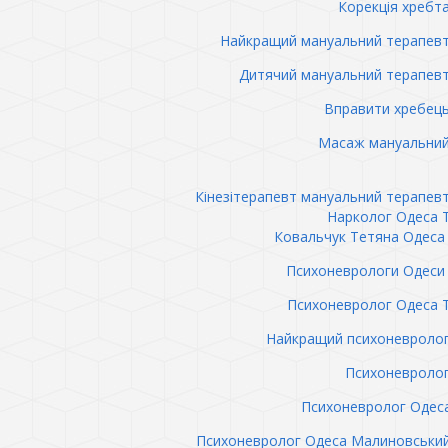
Корекція хребт
Найкращий мануальний терапев
Дитячий мануальний терапев
Вправити хребец
Масаж мануальний
Кінезітерапевт мануальний терапев
Нарколог Одеса 
Ковальчук Тетяна Одеса 
Психоневрологи Одеси 
Психоневролог Одеса 
Найкращий психоневролог
Психоневролог
Психоневролог Одес
Психоневролог Одеса Малиновськи