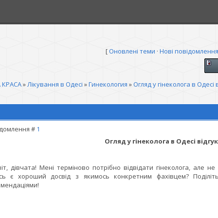
[
Оновлені теми
·
Нові повідомленн
 КРАСА
»
Лікування в Одесі
»
Гинекология
»
Огляд у гінеколога в Одесі 
домлення #
1
Огляд у гінеколога в Одесі відгу
іт, дівчата! Мені терміново потрібно відвідати гінеколога, але не
сь є хороший досвід з якимось конкретним фахівцем? Поділіть
мендаціями!