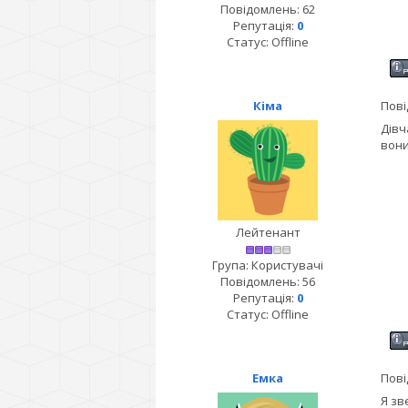
Повідомлень:
62
Репутація:
0
Статус:
Offline
Кіма
Пові
Дівч
вони
Лейтенант
Група: Користувачі
Повідомлень:
56
Репутація:
0
Статус:
Offline
Емка
Пові
Я зв