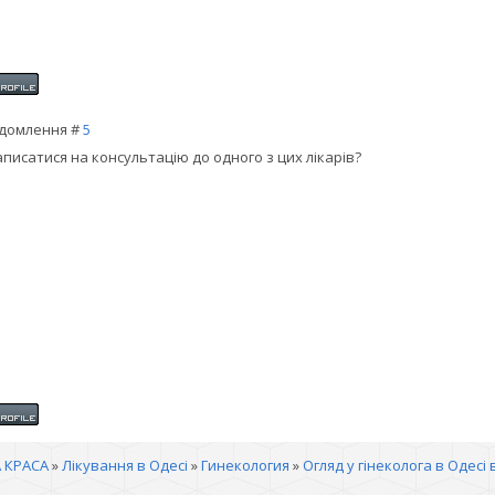
домлення #
5
аписатися на консультацію до одного з цих лікарів?
 КРАСА
»
Лікування в Одесі
»
Гинекология
»
Огляд у гінеколога в Одесі 