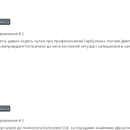
домлення #
2
ата, давно ходять чутки про професіоналізм Гарбузенко Наталії Дмит
 виправдані! Потрапила до неї в екстреній ситуації і залишилася в захв
домлення #
3
ерталася до гінеколога Колосової О.В. за порадами знайомих дівчато