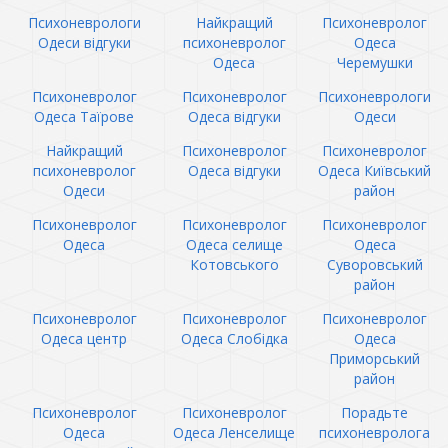
Психоневрологи
Найкращий
Психоневролог
Одеси відгуки
психоневролог
Одеса
Одеса
Черемушки
Психоневролог
Психоневролог
Психоневрологи
Одеса Таїрове
Одеса відгуки
Одеси
Найкращий
Психоневролог
Психоневролог
психоневролог
Одеса відгуки
Одеса Київський
Одеси
район
Психоневролог
Психоневролог
Психоневролог
Одеса
Одеса селище
Одеса
Котовського
Суворовський
район
Психоневролог
Психоневролог
Психоневролог
Одеса центр
Одеса Слобідка
Одеса
Приморський
район
Психоневролог
Психоневролог
Порадьте
Одеса
Одеса Ленселище
психоневролога