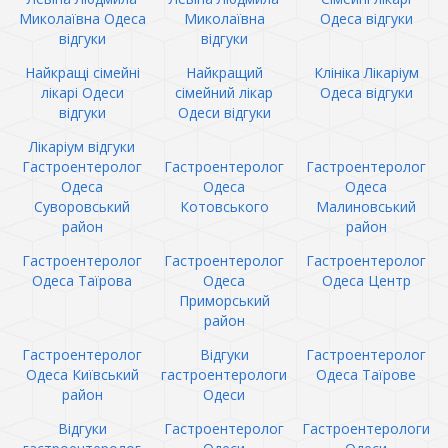
Миколаївна Одеса
Миколаївна
Одеса відгуки
відгуки
відгуки
Найкращі сімейні
Найкращий
Клініка Лікаріум
лікарі Одеси
сімейний лікар
Одеса відгуки
відгуки
Одеси відгуки
Лікаріум відгуки
Гастроентеролог
Гастроентеролог
Гастроентеролог
Одеса
Одеса
Одеса
Суворовський
Котовського
Малиновський
район
район
Гастроентеролог
Гастроентеролог
Гастроентеролог
Одеса Таїрова
Одеса
Одеса Центр
Приморський
район
Гастроентеролог
Відгуки
Гастроентеролог
Одеса Київський
гастроентерологи
Одеса Таїрове
район
Одеси
Відгуки
Гастроентеролог
Гастроентерологи