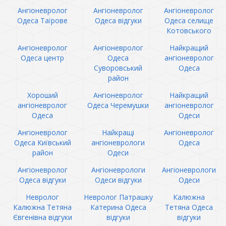
Ангіоневролог
Ангіоневролог
Ангіоневролог
Одеса Таїрове
Одеса відгуки
Одеса селище
Котовського
Ангіоневролог
Ангіоневролог
Найкращий
Одеса центр
Одеса
ангіоневролог
Суворовський
Одеса
район
Хороший
Ангіоневролог
Найкращий
ангіоневролог
Одеса Черемушки
ангіоневролог
Одеса
Одеси
Ангіоневролог
Найкращі
Ангіоневролог
Одеса Київський
ангіоневрологи
Одеса
район
Одеси
Ангіоневролог
Ангіоневрологи
Ангіоневрологи
Одеса відгуки
Одеси відгуки
Одеси
Невролог
Невролог Патрашку
Калюжна
Калюжна Тетяна
Катерина Одеса
Тетяна Одеса
Євгенівна відгуки
відгуки
відгуки