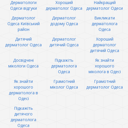
Дерматологи
Хороший
Найкращий
Одеси відгуки
дерматолог Одеса
дерматолог Одеси
Дерматолог
Дерматолог
Викликати
Одеса Київський
додому Одеса
дерматолога
район
Одеса
Дитячий
Дерматолог
Хороший
дерматолог Одеса
дитячий Одеса
дерматолог
дитячий Одеса
Досвідчені
Підкажіть
Як знайти
мікологи Одеса
дерматолога
хорошого
Одеса
міколога в Одесі
Як знайти
Грамотний
Грамотний
хорошого
міколог Одеса
дерматолог Одеса
дерматолога в
Одесі
Підкажіть
дитячого
дерматолога
Одеса