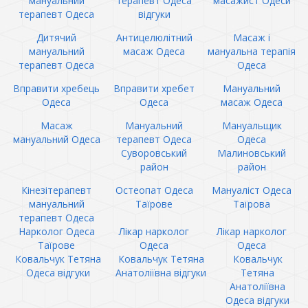
мануальний
терапевт Одеса
масажист Одеси
терапевт Одеса
відгуки
Дитячий
Антицелюлітний
Масаж і
мануальний
масаж Одеса
мануальна терапія
терапевт Одеса
Одеса
Вправити хребець
Вправити хребет
Мануальний
Одеса
Одеса
масаж Одеса
Масаж
Мануальний
Мануальщик
мануальний Одеса
терапевт Одеса
Одеса
Суворовський
Малиновський
район
район
Кінезітерапевт
Остеопат Одеса
Мануаліст Одеса
мануальний
Таїрове
Таїрова
терапевт Одеса
Нарколог Одеса
Лікар нарколог
Лікар нарколог
Таїрове
Одеса
Одеса
Ковальчук Тетяна
Ковальчук Тетяна
Ковальчук
Одеса відгуки
Анатоліївна відгуки
Тетяна
Анатоліївна
Одеса відгуки