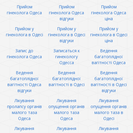
Прийом
Прийом
Прийом
гінеколога Одеса
гінеколога Одеса
гінеколога Одеса
відгуки
ціна
Прийом у
Прийом у
Прийом у
гінеколога в Одесі
гінеколога в Одесі
гінеколога в Одесі
відгуки
ціна
Запис до
Записаться к
Ведення
гінеколога Одеса
гинекологу
багатоплідної
Одесса
вагітності Одеса
Ведення
Ведення
Ведення
багатоплідної
багатоплідної
багатоплідної
вагітності Одеса
вагітності в Одесі
вагітності в Одесі
відгуки
відгуки
Лікування
Лікування
Лікування
пролапсу органів
опущення органів
опущення органів
малого таза
малого таза
малого таза в
Одеса
Одеса
Одесі
Лікування
Лікування
Лікування