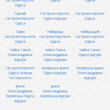
гастроентеролог
Одеси
Одеси
Одеса
Гарний
Гастроентеролог
Гастроентеролог
гастроентеролог
Одеса відгуки
Одеса
Одеса
Гарні
Найкращі
Найкращий
гастроентерологи
гастроентерологи
гастроентеролог
Одеса
Одеса
Одеса
Чайка Ганна
Чайка Ганна
Чайка Ганна
Олександрівна
Олександрівна
Одеса відгуки
відгуки
Одеса відгуки
Гастроентеролог
Залевська Ірина
Залевська Ірина
Одеса селище
Одеса відгуки
Олександрівна
Котовського
відгуки
Ірина
Ірина
Олександрівна
Олександрівна
Залевська Одеса
Залевська відгуки
відгуки