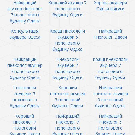
Найкращий
Хороший акушер 7
Хороші акушери
акушер гінеколог
пологового
Одеси відгуки
7 пологового
будинку Одеси
будинку Одеси
Консультація
Кращі гінекологи
Найкращий
акушера Одеса
акушери 5
гінеколог Одеси
пологового
будинку Одеса
Найкращий
Гінекологи
Кращі гінекологи
гінеколог акушер
акушери 7
акушери 7
7 пологового
пологового
пологового
будинку Одеси
будинку Одеси
будинку Одеса
Гінекологи
Хороший
Найкращий
акушери 5
гінеколог акушер
гінеколог акушер
пологового
5 пологовий
5 пологовий
будинку Одеси
будинок Одеси
будинок Одеса
Хороший
Найкращий
Найкращий
гінеколог 7
гінеколог 7
гінеколог 5
пологовий
пологового
пологового
будинок Одеси
будинку Одеси
будинку Одеса