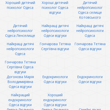
Хороший дитячий
Хороші дитячий
Дитячий
психолог Одеса
психолог Одеса
нейропсихолог
відгуки
Одеса селище
Котовського
Дитячий
Найкращі дитячі
Найкращі дитячі
нейропсихолог
нейропсихологи
нейропсихологи
Одеса Ленселище
Одеси відгуки
Одеса
Найкращі дитячі
Гончарова Тетяна
Гончарова Тетяна
нейропсихологи
Сергіївна відгуки
Одеса відгуки
Одеса
Гончарова Тетяна
Сергіївна Одеса
відгуки
Догонова Марія
Ендокринологи
Ендокринологи
Володимирівна
Одеса відгуки
Одеси відгуки
Одеса відгуки
Найкращий
Хороший
ендокринолог
ендокринолог
Одеса відгуки
Одеса відгуки
Левіна Людмила
Левіна Людмила
Сімейні лікарі