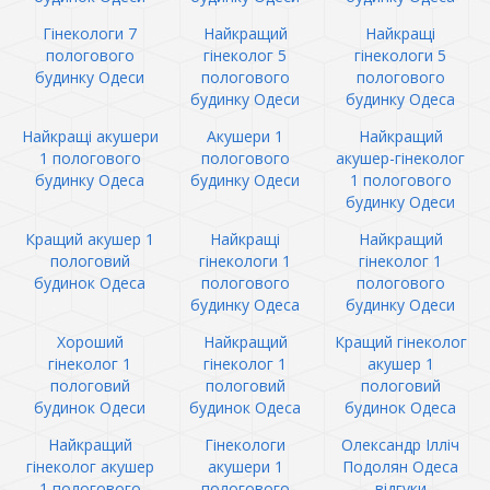
Гінекологи 7
Найкращий
Найкращі
пологового
гінеколог 5
гінекологи 5
будинку Одеси
пологового
пологового
будинку Одеси
будинку Одеса
Найкращі акушери
Акушери 1
Найкращий
1 пологового
пологового
акушер-гінеколог
будинку Одеса
будинку Одеси
1 пологового
будинку Одеси
Кращий акушер 1
Найкращі
Найкращий
пологовий
гінекологи 1
гінеколог 1
будинок Одеса
пологового
пологового
будинку Одеса
будинку Одеси
Хороший
Найкращий
Кращий гінеколог
гінеколог 1
гінеколог 1
акушер 1
пологовий
пологовий
пологовий
будинок Одеси
будинок Одеса
будинок Одеса
Найкращий
Гінекологи
Олександр Ілліч
гінеколог акушер
акушери 1
Подолян Одеса
1 пологового
пологового
відгуки