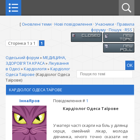
[
Оновлені теми
·
Нові повідомлення
·
Учасники
·
Правила
форуму
·
Пошук
·
RSS
]
Сторінка
1
з
1
1
Одеський форум
»
МЕДИЦИНА,
ЗДОРОВ'Я ТА КРАСА
»
Лікування
в Одесі
»
Кардіологія
»
Кардіолог
Одеса Таїрове
(Кардіолог Одеса
Таїрове)
КАРДІОЛОГ ОДЕСА ТАЇРОВЕ
ІннаЯров
Повідомлення #
1
Кардіолог Одеса Таїрове
У матері часті скарги на біль у ділянці
серця, сімейний лікар, молода
дівчинка, нічого точно сказати не