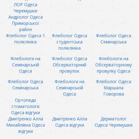
ЛОР Одеса
Черемушки
Андролог Одеса
Приморської
район
Флеболог Одеса 1
Флеболог Одеса
Флеболог Одеса
поліклініка
студентська
Семінарська
поліклініка
Флебологи на
Флеболог Одеса
Флебологи на
Семінарській
Обсерваторний
Обсерваторному
Одеса
провулок
провулку Одеса
Флеболог Одеса
Флебологи на
Флеболог Одеса
Семінарська
Семінарській
Маршала
Одеса
Говорова
Ортопеди
стоматологи
Одеса відгуки
Дмитренко Алла
Дмитренко Алла
Дерматолог
Михайлівна Одеса
Одеса відгуки
Одеса Черемушки
відгуки