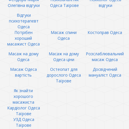
Олегівна відгуки
Одеса Таїрове
відгуки
Відгуки
психотерапевт
Одеса
Потрібен
Масаж спини
Костоправ Одеса
хороший
Одеса
масажист Одеса
Масаж на дому
Масаж на дому
Розслаблювальний
Одеса
Одеса ціни
масаж Одеса
Масаж Одеса
Остеопат для
Досвідчений
вартість
дорослого Одеса
мануаліст Одеса
Таїрове
Як знайти
хорошого
масажиста
Кардіолог Одеса
Таїрове
УЗД Одеса
Таїрове