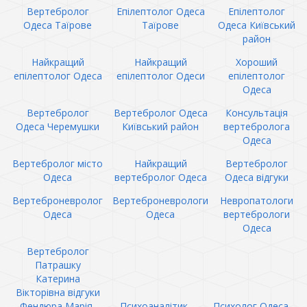
Вертебролог
Епілептолог Одеса
Епілептолог
Одеса Таїрове
Таїрове
Одеса Київський
район
Найкращий
Найкращий
Хороший
епілептолог Одеса
епілептолог Одеси
епілептолог
Одеса
Вертебролог
Вертебролог Одеса
Консультація
Одеса Черемушки
Київський район
вертебролога
Одеса
Вертебролог місто
Найкращий
Вертебролог
Одеса
вертебролог Одеса
Одеса відгуки
Вертеброневролог
Вертеброневрологи
Невропатологи
Одеса
Одеса
вертебрологи
Одеса
Вертебролог
Патрашку
Катерина
Вікторівна відгуки
Фендюра Марія
Психоаналітик
Психолог Одеса