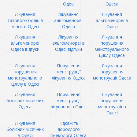
Одесі
Одеса
Лікування
Лікування
Лікування
тазового болю в
альгоменореї
альгоменореї в
жінок в Одесі
Одеса
Одесі
Лікування
Лікування
Лікування
альгоменореї
альгоменореї в
порушення
Одеса відгуки
Одесі відгуки
менструального
циклу Одеса
Лікування
Порушення
Лікування
порушення
менструації
порушення
менструального
лікування Одеса
менструації Одеса
циклу в Одесі
Лікування
Порушення
Лікування
болісних місячних
менструації
порушення
Одеса
лікування в Одесі
менструації в
Одесі
Лікування
Підкажіть
болісних місячних
дорослого
в Одесі
гінеколога Одеса