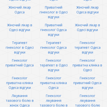
Жіночий лікар
Приватний
Жіночий лікар
Одеса
гінеколог в Одесі
Одеса відгуки
відгуки
Жіночий лікар в
Приватний
Жіночий лікар в
Одесі відгуки
гінеколог Одеса
Одесі відгуки
відгуки
Терапевт
Терапевт
Гінеколог
гінеколог в Одесі
гінеколог Одеса
терапевт Одеса
відгуки
відгуки
відгуки
Гінеколог
Гінеколог
Гінеколог
приватний Одеса
терапевт в Одесі
приватна клініка в
відгуки
Одесі
Гінеколог
Гінеколог
Гінеколог
приватна клініка
приватна клініка
приватний Одеса
Одеса відгуки
Одеса
відгуки
Лікування
Гінеколог
Гінеколог
тазового болю в
лікування
лікування
жінок Одеса
тазового болю в
тазового болю