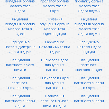
випадіння органів
пролапсу органів
пролапсу органів
малого таза
малого таза в
малого таза
Одеса
Одесі
Одеса відгуки
Лікування
Лікування
Лікування
випадіння органів
опущення органів
випадіння органів
малого таза в
малого таза
малого таза
Одесі
Одеса відгуки
Одеса відгуки
Гарбузенко
Гарбузенко
Гарбузенко
Наталія Дмитрівна
Наталія Дмитрівна
Наталія Одеса
Одеса відгуки
відгуки
відгуки
Планування
Гінеколог Одеса
Планування
вагітності з чого
планування
вагітності
почати
вагітності
гінеколог в Одесі
Планування
Гінеколог в Одесі
Планування
вагітності
планування
вагітності аналізи
гінеколог Одеса
вагітності
в Одесі
Планування
Планування
Планування
вагітності аналізи
вагітності з чого
вагітності аналізи
Одеса
почати Одеса