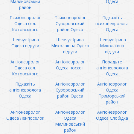
Малиновський
Одеса
район
Психоневролог
Психоневролог
Підкажіть
Одеса сел.
Суворовський
психоневролога
Котовського
район Одеса
Одеса
Шевчук Ірина
Шевчук Ірина
Шевчук Ірина
Одеса відгуки
Миколаївна Одеса
Миколаївна
відгуки
відгуки
Ангіоневролог
Ангіоневролог
Порадьте
Одеса сел.
Одеса поскот
ангіоневролога
Котовського
Одеса
Підкажіть
Ангіоневролог
Ангіоневролог
ангіоневролога
Суворовський
Одеса
Одеса
район Одеса
Приморський
район
Ангіоневролог
Ангіоневролог
Ангіоневролог
Одеса Ленпоселок
Одеса
Одеса Слобідка
Малиновський
район