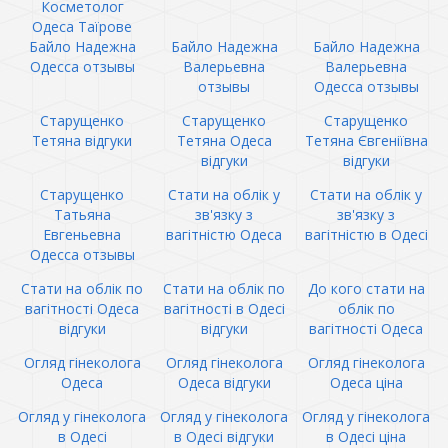
Косметолог
Одеса Таїрове
Байло Надежна
Байло Надежна
Байло Надежна
Одесса отзывы
Валерьевна
Валерьевна
отзывы
Одесса отзывы
Старущенко
Старущенко
Старущенко
Тетяна відгуки
Тетяна Одеса
Тетяна Євгеніївна
відгуки
відгуки
Старущенко
Стати на облік у
Стати на облік у
Татьяна
зв'язку з
зв'язку з
Евгеньевна
вагітністю Одеса
вагітністю в Одесі
Одесса отзывы
Стати на облік по
Стати на облік по
До кого стати на
вагітності Одеса
вагітності в Одесі
облік по
відгуки
відгуки
вагітності Одеса
Огляд гінеколога
Огляд гінеколога
Огляд гінеколога
Одеса
Одеса відгуки
Одеса ціна
Огляд у гінеколога
Огляд у гінеколога
Огляд у гінеколога
в Одесі
в Одесі відгуки
в Одесі ціна