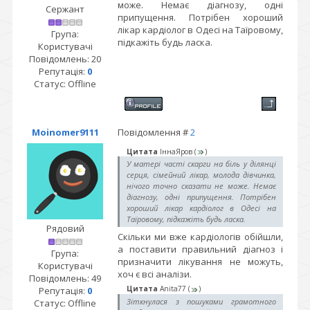
може. Немає діагнозу, одні
Сержант
припущення. Потрібен хороший
лікар кардіолог в Одесі на Таїровому,
Група:
підкажіть будь ласка.
Користувачі
Повідомлень:
20
Репутація:
0
Статус:
Offline
Moinomer9111
Повідомлення #
2
Цитата
ІннаЯров
(
)
У матері часті скарги на біль у ділянці
серця, сімейний лікар, молода дівчинка,
нічого точно сказати не може. Немає
діагнозу, одні припущення. Потрібен
хороший лікар кардіолог в Одесі на
Таїровому, підкажіть будь ласка.
Рядовий
Скільки ми вже кардіологів обійшли,
а поставити правильний діагноз і
Група:
призначити лікування не можуть,
Користувачі
хоч є всі аналізи.
Повідомлень:
49
Цитата
Anita77
(
)
Репутація:
0
Зіткнулася з пошуками грамотного
Статус:
Offline