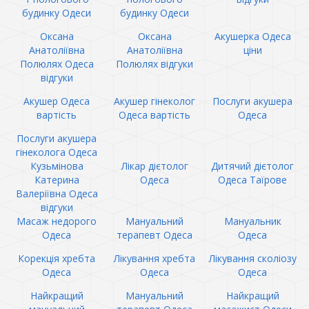
будинку Одеси
будинку Одеси
Оксана
Оксана
Акушерка Одеса
Анатоліївна
Анатоліївна
ціни
Полюлях Одеса
Полюлях відгуки
відгуки
Акушер Одеса
Акушер гінеколог
Послуги акушера
вартість
Одеса вартість
Одеса
Послуги акушера
гінеколога Одеса
Кузьмінова
Лікар дієтолог
Дитячий дієтолог
Катерина
Одеса
Одеса Таїрове
Валеріївна Одеса
відгуки
Масаж недорого
Мануальний
Мануальник
Одеса
терапевт Одеса
Одеса
Корекція хребта
Лікування хребта
Лікування сколіозу
Одеса
Одеса
Одеса
Найкращий
Мануальний
Найкращий