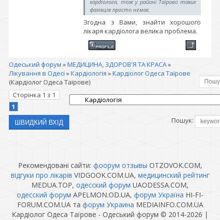
кардіолога, тож у районі Таїрово таких
фахівців просто немає.
Згодна з Вами, знайти хорошого
лікаря кардіолога велика проблема.
Одеський форум
»
МЕДИЦИНА, ЗДОРОВ'Я ТА КРАСА
»
Лікування в Одесі
»
Кардіологія
»
Кардіолог Одеса Таїрове
(Кардіолог Одеса Таїрове)
Сторінка
1
з
1
1
Пошук:
Рекомендовані сайти:
фоорум отзывы
OTZOVOK.COM,
відгуки про лікарів
VIDGOOK.COM.UA,
медицинский рейтинг
MEDUA.TOP,
одесский форум
UAODESSA.COM,
одесский форум
APELMON.OD.UA,
форум Україна
HI-FI-
FORUM.COM.UA та
форум Украина
MEDIAINFO.COM.UA
Кардіолог Одеса Таїрове - Одеський форум © 2014-2026
|