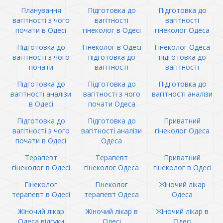
Планування
Підготовка до
Підготовка до
вагітності з чого
вагітності
вагітності
почати в Одесі
гінеколог в Одесі
гінеколог Одеса
Підготовка до
Гінеколог в Одесі
Гінеколог Одеса
вагітності з чого
підготовка до
підготовка до
почати
вагітності
вагітності
Підготовка до
Підготовка до
Підготовка до
вагітності аналізи
вагітності з чого
вагітності аналізи
в Одесі
почати Одеса
Підготовка до
Підготовка до
Приватний
вагітності з чого
вагітності аналізи
гінеколог Одеса
почати в Одесі
Одеса
Терапевт
Терапевт
Приватний
гінеколог в Одесі
гінеколог Одеса
гінеколог в Одесі
Гінеколог
Гінеколог
Жіночий лікар
терапевт в Одесі
терапевт Одеса
Одеса
Жіночий лікар
Жіночий лікар в
Жіночий лікар в
Одеса відгуки
Одесі
Одесі