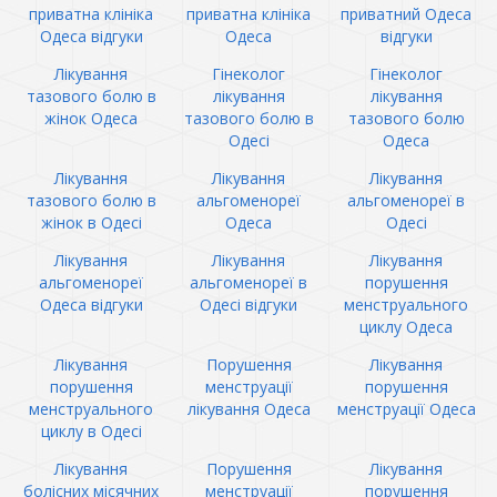
приватна клініка
приватна клініка
приватний Одеса
Одеса відгуки
Одеса
відгуки
Лікування
Гінеколог
Гінеколог
тазового болю в
лікування
лікування
жінок Одеса
тазового болю в
тазового болю
Одесі
Одеса
Лікування
Лікування
Лікування
тазового болю в
альгоменореї
альгоменореї в
жінок в Одесі
Одеса
Одесі
Лікування
Лікування
Лікування
альгоменореї
альгоменореї в
порушення
Одеса відгуки
Одесі відгуки
менструального
циклу Одеса
Лікування
Порушення
Лікування
порушення
менструації
порушення
менструального
лікування Одеса
менструації Одеса
циклу в Одесі
Лікування
Порушення
Лікування
болісних місячних
менструації
порушення