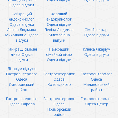
Одеса відгуки
Найкращий
Хороший
ендокринолог
ендокринолог
Одеса відгуки
Одеса відгуки
Левіна Людмила
Левіна Людмила
Сімейні лікарі
Миколаївна Одеса
Миколаївна
Одеса відгуки
відгуки
відгуки
Найкращі сімейні
Найкращий
Клініка Лікаріум
лікарі Одеси
сімейний лікар
Одеса відгуки
відгуки
Одеси відгуки
Лікаріум відгуки
Гастроентеролог
Гастроентеролог
Гастроентеролог
Одеса
Одеса
Одеса
Суворовський
Котовського
Малиновський
район
район
Гастроентеролог
Гастроентеролог
Гастроентеролог
Одеса Таїрова
Одеса
Одеса Центр
Приморський
район