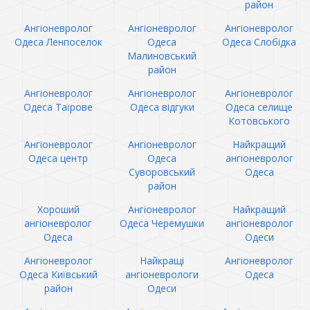
район
Ангіоневролог
Ангіоневролог
Ангіоневролог
Одеса Ленпоселок
Одеса
Одеса Слобідка
Малиновський
район
Ангіоневролог
Ангіоневролог
Ангіоневролог
Одеса Таїрове
Одеса відгуки
Одеса селище
Котовського
Ангіоневролог
Ангіоневролог
Найкращий
Одеса центр
Одеса
ангіоневролог
Суворовський
Одеса
район
Хороший
Ангіоневролог
Найкращий
ангіоневролог
Одеса Черемушки
ангіоневролог
Одеса
Одеси
Ангіоневролог
Найкращі
Ангіоневролог
Одеса Київський
ангіоневрологи
Одеса
район
Одеси