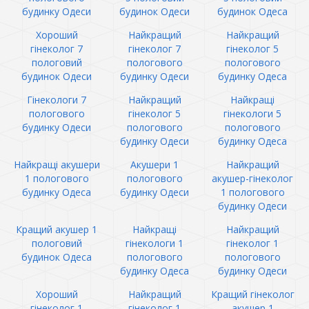
будинку Одеси
будинок Одеси
будинок Одеса
Хороший
Найкращий
Найкращий
гінеколог 7
гінеколог 7
гінеколог 5
пологовий
пологового
пологового
будинок Одеси
будинку Одеси
будинку Одеса
Гінекологи 7
Найкращий
Найкращі
пологового
гінеколог 5
гінекологи 5
будинку Одеси
пологового
пологового
будинку Одеси
будинку Одеса
Найкращі акушери
Акушери 1
Найкращий
1 пологового
пологового
акушер-гінеколог
будинку Одеса
будинку Одеси
1 пологового
будинку Одеси
Кращий акушер 1
Найкращі
Найкращий
пологовий
гінекологи 1
гінеколог 1
будинок Одеса
пологового
пологового
будинку Одеса
будинку Одеси
Хороший
Найкращий
Кращий гінеколог
гінеколог 1
гінеколог 1
акушер 1