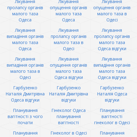
Лікування
Лікування
Лікування
пролапсу органів
опущення органів
опущення органів
малого таза
малого таза
малого таза в
Одеса
Одеса
Одесі
Лікування
Лікування
Лікування
випадіння органів
пролапсу органів
пролапсу органів
малого таза
малого таза в
малого таза
Одеса
Одесі
Одеса відгуки
Лікування
Лікування
Лікування
випадіння органів
опущення органів
випадіння органів
малого таза в
малого таза
малого таза
Одесі
Одеса відгуки
Одеса відгуки
Гарбузенко
Гарбузенко
Гарбузенко
Наталія Дмитрівна
Наталія Дмитрівна
Наталія Одеса
Одеса відгуки
відгуки
відгуки
Планування
Гінеколог Одеса
Планування
вагітності з чого
планування
вагітності
почати
вагітності
гінеколог в Одесі
Планування
Гінеколог в Одесі
Планування