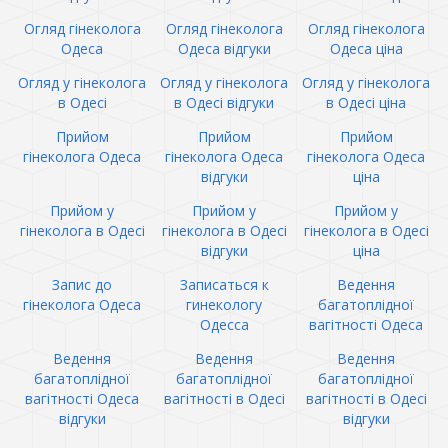
Огляд гінеколога
Огляд гінеколога
Огляд гінеколога
Одеса
Одеса відгуки
Одеса ціна
Огляд у гінеколога
Огляд у гінеколога
Огляд у гінеколога
в Одесі
в Одесі відгуки
в Одесі ціна
Прийом
Прийом
Прийом
гінеколога Одеса
гінеколога Одеса
гінеколога Одеса
відгуки
ціна
Прийом у
Прийом у
Прийом у
гінеколога в Одесі
гінеколога в Одесі
гінеколога в Одесі
відгуки
ціна
Запис до
Записаться к
Ведення
гінеколога Одеса
гинекологу
багатоплідної
Одесса
вагітності Одеса
Ведення
Ведення
Ведення
багатоплідної
багатоплідної
багатоплідної
вагітності Одеса
вагітності в Одесі
вагітності в Одесі
відгуки
відгуки