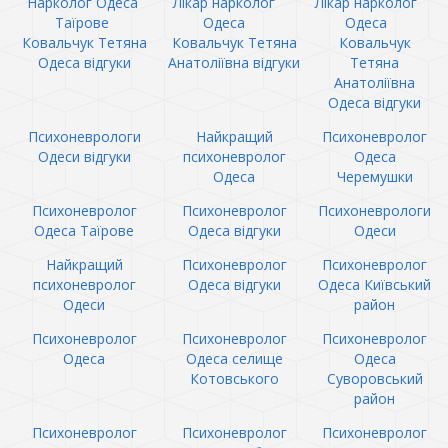
Нарколог Одеса
Лікар нарколог
Лікар нарколог
Таїрове
Одеса
Одеса
Ковальчук Тетяна
Ковальчук Тетяна
Ковальчук
Одеса відгуки
Анатоліївна відгуки
Тетяна
Анатоліївна
Одеса відгуки
Психоневрологи
Найкращий
Психоневролог
Одеси відгуки
психоневролог
Одеса
Одеса
Черемушки
Психоневролог
Психоневролог
Психоневрологи
Одеса Таїрове
Одеса відгуки
Одеси
Найкращий
Психоневролог
Психоневролог
психоневролог
Одеса відгуки
Одеса Київський
Одеси
район
Психоневролог
Психоневролог
Психоневролог
Одеса
Одеса селище
Одеса
Котовського
Суворовський
район
Психоневролог
Психоневролог
Психоневролог