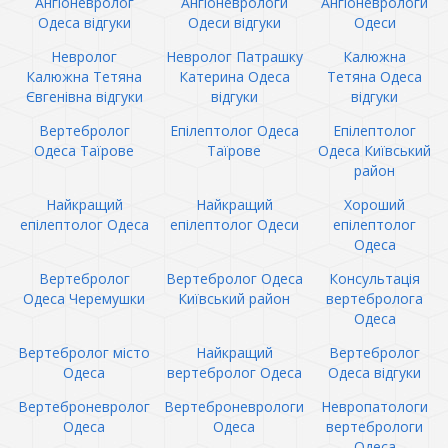
Ангіоневролог
Ангіоневрологи
Ангіоневрологи
Одеса відгуки
Одеси відгуки
Одеси
Невролог
Невролог Патрашку
Калюжна
Калюжна Тетяна
Катерина Одеса
Тетяна Одеса
Євгенівна відгуки
відгуки
відгуки
Вертебролог
Епілептолог Одеса
Епілептолог
Одеса Таїрове
Таїрове
Одеса Київський
район
Найкращий
Найкращий
Хороший
епілептолог Одеса
епілептолог Одеси
епілептолог
Одеса
Вертебролог
Вертебролог Одеса
Консультація
Одеса Черемушки
Київський район
вертебролога
Одеса
Вертебролог місто
Найкращий
Вертебролог
Одеса
вертебролог Одеса
Одеса відгуки
Вертеброневролог
Вертеброневрологи
Невропатологи
Одеса
Одеса
вертебрологи
Одеса