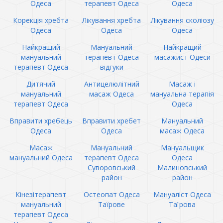
Одеса
терапевт Одеса
Одеса
Корекція хребта
Лікування хребта
Лікування сколіозу
Одеса
Одеса
Одеса
Найкращий
Мануальний
Найкращий
мануальний
терапевт Одеса
масажист Одеси
терапевт Одеса
відгуки
Дитячий
Антицелюлітний
Масаж і
мануальний
масаж Одеса
мануальна терапія
терапевт Одеса
Одеса
Вправити хребець
Вправити хребет
Мануальний
Одеса
Одеса
масаж Одеса
Масаж
Мануальний
Мануальщик
мануальний Одеса
терапевт Одеса
Одеса
Суворовський
Малиновський
район
район
Кінезітерапевт
Остеопат Одеса
Мануаліст Одеса
мануальний
Таїрове
Таїрова
терапевт Одеса