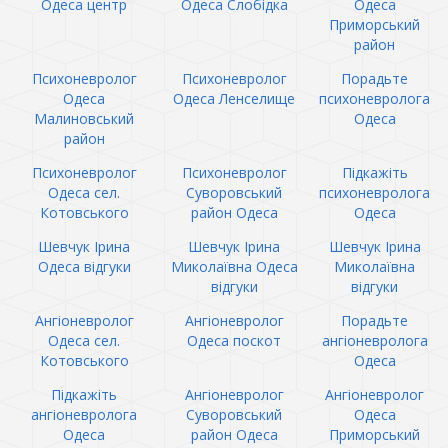
Одеса центр
Одеса Слобідка
Одеса
Приморський
район
Психоневролог
Психоневролог
Порадьте
Одеса
Одеса Ленселище
психоневролога
Малиновський
Одеса
район
Психоневролог
Психоневролог
Підкажіть
Одеса сел.
Суворовський
психоневролога
Котовського
район Одеса
Одеса
Шевчук Ірина
Шевчук Ірина
Шевчук Ірина
Одеса відгуки
Миколаївна Одеса
Миколаївна
відгуки
відгуки
Ангіоневролог
Ангіоневролог
Порадьте
Одеса сел.
Одеса поскот
ангіоневролога
Котовського
Одеса
Підкажіть
Ангіоневролог
Ангіоневролог
ангіоневролога
Суворовський
Одеса
Одеса
район Одеса
Приморський