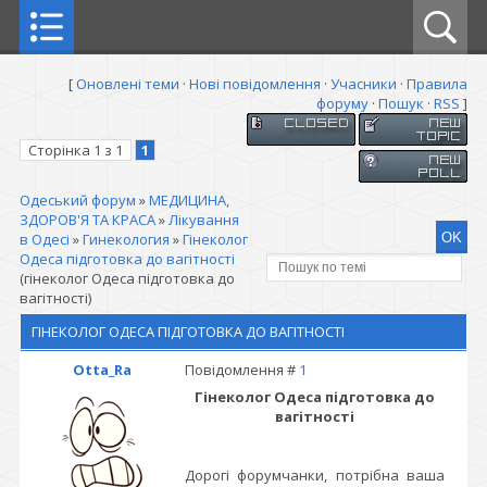
[
Оновлені теми
·
Нові повідомлення
·
Учасники
·
Правила
форуму
·
Пошук
·
RSS
]
Сторінка
1
з
1
1
Одеський форум
»
МЕДИЦИНА,
ЗДОРОВ'Я ТА КРАСА
»
Лікування
в Одесі
»
Гинекология
»
Гінеколог
Одеса підготовка до вагітності
(гінеколог Одеса підготовка до
вагітності)
ГІНЕКОЛОГ ОДЕСА ПІДГОТОВКА ДО ВАГІТНОСТІ
Otta_Ra
Повідомлення #
1
Гінеколог Одеса підготовка до
вагітності
Дорогі форумчанки, потрібна ваша