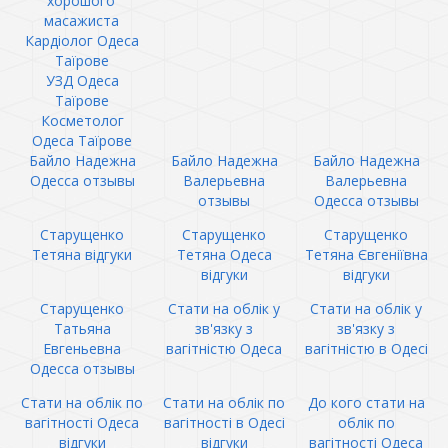
хорошого
масажиста
Кардіолог Одеса
Таїрове
УЗД Одеса
Таїрове
Косметолог
Одеса Таїрове
Байло Надежна
Байло Надежна
Байло Надежна
Одесса отзывы
Валерьевна
Валерьевна
отзывы
Одесса отзывы
Старущенко
Старущенко
Старущенко
Тетяна відгуки
Тетяна Одеса
Тетяна Євгеніївна
відгуки
відгуки
Старущенко
Стати на облік у
Стати на облік у
Татьяна
зв'язку з
зв'язку з
Евгеньевна
вагітністю Одеса
вагітністю в Одесі
Одесса отзывы
Стати на облік по
Стати на облік по
До кого стати на
вагітності Одеса
вагітності в Одесі
облік по
відгуки
відгуки
вагітності Одеса