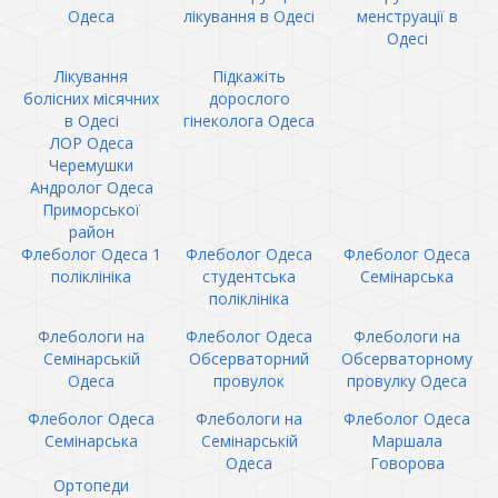
Одеса
лікування в Одесі
менструації в
Одесі
Лікування
Підкажіть
болісних місячних
дорослого
в Одесі
гінеколога Одеса
ЛОР Одеса
Черемушки
Андролог Одеса
Приморської
район
Флеболог Одеса 1
Флеболог Одеса
Флеболог Одеса
поліклініка
студентська
Семінарська
поліклініка
Флебологи на
Флеболог Одеса
Флебологи на
Семінарській
Обсерваторний
Обсерваторному
Одеса
провулок
провулку Одеса
Флеболог Одеса
Флебологи на
Флеболог Одеса
Семінарська
Семінарській
Маршала
Одеса
Говорова
Ортопеди