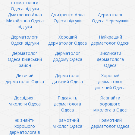
стоматологи
Одеса відгуки
Дмитренко Алла
Дмитренко Алла
Дерматолог
Михайлівна Одеса
Одеса відгуки
Одеса Черемушки
відгуки
Дерматологи
Хороший
Найкращий
Одеси відгуки
дерматолог Одеса
дерматолог Одеси
Дерматолог
Дерматолог
Викликати
Одеса Київський
додому Одеса
дерматолога
район
Одеса
Дитячий
Дерматолог
Хороший
дерматолог Одеса
дитячий Одеса
дерматолог
дитячий Одеса
Досвідчені
Підкажіть
Як знайти
мікологи Одеса
дерматолога
хорошого
Одеса
міколога в Одесі
Як знайти
Грамотний
Грамотний
хорошого
міколог Одеса
дерматолог Одеса
дерматолога в