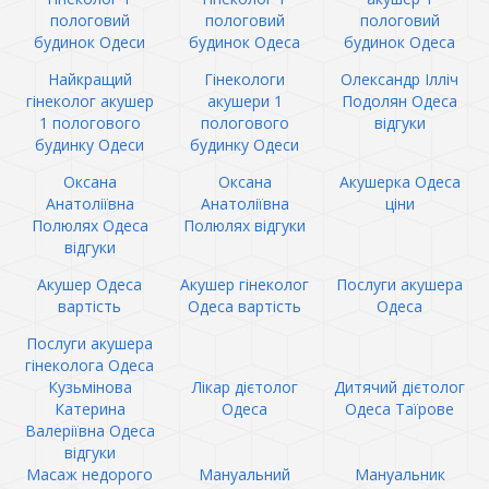
пологовий
пологовий
пологовий
будинок Одеси
будинок Одеса
будинок Одеса
Найкращий
Гінекологи
Олександр Ілліч
гінеколог акушер
акушери 1
Подолян Одеса
1 пологового
пологового
відгуки
будинку Одеси
будинку Одеси
Оксана
Оксана
Акушерка Одеса
Анатоліївна
Анатоліївна
ціни
Полюлях Одеса
Полюлях відгуки
відгуки
Акушер Одеса
Акушер гінеколог
Послуги акушера
вартість
Одеса вартість
Одеса
Послуги акушера
гінеколога Одеса
Кузьмінова
Лікар дієтолог
Дитячий дієтолог
Катерина
Одеса
Одеса Таїрове
Валеріївна Одеса
відгуки
Масаж недорого
Мануальний
Мануальник