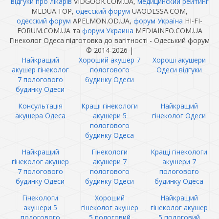
відгуки про лікарів
VIDGOOK.COM.UA,
медицинский рейтинг
MEDUA.TOP,
одесский форум
UAODESSA.COM,
одесский форум
APELMON.OD.UA,
форум Україна
HI-FI-
FORUM.COM.UA та
форум Украина
MEDIAINFO.COM.UA
Гінеколог Одеса підготовка до вагітності - Одеський форум
© 2014-2026
|
Найкращий
Хороший акушер 7
Хороші акушери
акушер гінеколог
пологового
Одеси відгуки
7 пологового
будинку Одеси
будинку Одеси
Консультація
Кращі гінекологи
Найкращий
акушера Одеса
акушери 5
гінеколог Одеси
пологового
будинку Одеса
Найкращий
Гінекологи
Кращі гінекологи
гінеколог акушер
акушери 7
акушери 7
7 пологового
пологового
пологового
будинку Одеси
будинку Одеси
будинку Одеса
Гінекологи
Хороший
Найкращий
акушери 5
гінеколог акушер
гінеколог акушер
пологового
5 пологовий
5 пологовий