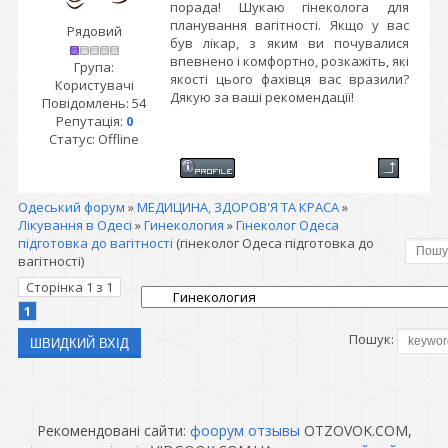
порада! Шукаю гінеколога для
планування вагітності. Якщо у вас
Рядовий
був лікар, з яким ви почувалися
впевнено і комфортно, розкажіть, які
Група:
якості цього фахівця вас вразили?
Користувачі
Дякую за ваші рекомендації!
Повідомлень:
54
Репутація:
0
Статус:
Offline
Одеський форум
»
МЕДИЦИНА, ЗДОРОВ'Я ТА КРАСА
»
Лікування в Одесі
»
Гинекология
»
Гінеколог Одеса
підготовка до вагітності
(гінеколог Одеса підготовка до
вагітності)
Сторінка
1
з
1
1
Пошук:
Рекомендовані сайти:
фоорум отзывы
OTZOVOK.COM,