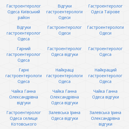
Гастроентеролог
Відгуки
Гастроентеролог
Одеса Київський
гастроентерологи
Одеса Таїрове
район
Одеси
Відгуки
Гастроентеролог
Гастроентерологи
гастроентеролог
Одеси
Одеси
Одеса
Гарний
Гастроентеролог
Гастроентеролог
гастроентеролог
Одеса відгуки
Одеса
Одеса
Гарні
Найкращі
Найкращий
гастроентерологи
гастроентерологи
гастроентеролог
Одеса
Одеса
Одеса
Чайка Ганна
Чайка Ганна
Чайка Ганна
Олександрівна
Олександрівна
Одеса відгуки
відгуки
Одеса відгуки
Гастроентеролог
Залевська Ірина
Залевська Ірина
Одеса селище
Одеса відгуки
Олександрівна
Котовського
відгуки