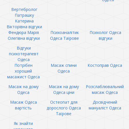
Вертебролог
Патрашку
Катерина
Вікторівна відгуки
Фендюра Марія
Психоаналітик
Психолог Одеса
Олегівна відгуки
Одеса Таїрове
відгуки
Відгуки
психотерапевт
Одеса
Потрібен
Масаж спини
Костоправ Одеса
хороший
Одеса
масажист Одеса
Масаж на дому
Масаж на дому
Розслаблювальний
Одеса
Одеса ціни
масаж Одеса
Масаж Одеса
Остеопат для
Досвідчений
вартість
дорослого Одеса
мануаліст Одеса
Таїрове
Як знайти