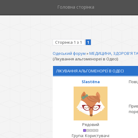
Головна сторінка
Сторінка
1
з
1
1
Одеський форум
»
МЕДИЦИНА, ЗДОРОВ'Я ТА
(Лікування альгоменореї в Одесі)
ЛІКУВАННЯ АЛЬГОМЕНОРЕЇ В ОДЕСІ
Slastёna
Пові
Прив
поре
Рядовий
Група: Користувачі