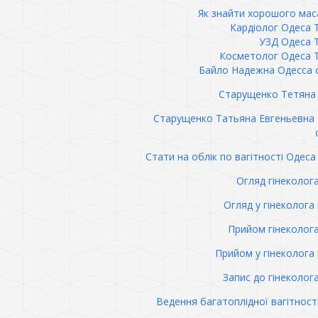
Як знайти хорошого ма
Кардіолог Одеса 
УЗД Одеса 
Косметолог Одеса 
Байло Надежна Одесса 
Старущенко Тетяна 
Старущенко Татьяна Евгеньевна
Стати на облік по вагітності Одеса 
Огляд гінеколог
Огляд у гінеколога 
Прийом гінеколог
Прийом у гінеколога 
Запис до гінеколог
Ведення багатоплідної вагітност