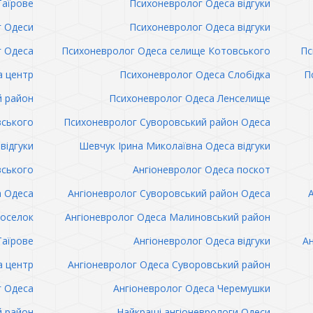
Таїрове
Психоневролог Одеса відгуки
 Одеси
Психоневролог Одеса відгуки
 Одеса
Психоневролог Одеса селище Котовського
Пс
а центр
Психоневролог Одеса Слобідка
П
й район
Психоневролог Одеса Ленселище
вського
Психоневролог Суворовський район Одеса
відгуки
Шевчук Ірина Миколаївна Одеса відгуки
вського
Ангіоневролог Одеса поскот
а Одеса
Ангіоневролог Суворовський район Одеса
поселок
Ангіоневролог Одеса Малиновський район
Таїрове
Ангіоневролог Одеса відгуки
Ан
а центр
Ангіоневролог Одеса Суворовський район
г Одеса
Ангіоневролог Одеса Черемушки
й район
Найкращі ангіоневрологи Одеси