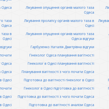
а Одеса
Лікування опущення органів малого таза
Лі
Одеса
го таза
Лікування пролапсу органів малого таза в
Лікува
Одеса
Одесі
 таза в
Лікування опущення органів малого таза
Одесі
Одеса відгуки
відгуки
Гарбузенко Наталія Дмитрівна відгуки
 почати
Гінеколог Одеса планування вагітності
г Одеса
Гінеколог в Одесі планування вагітності
и Одеса
Планування вагітності з чого почати Одеса
в Одесі
Підготовка до вагітності гінеколог в Одесі
 почати
Гінеколог в Одесі підготовка до вагітності
в Одесі
Підготовка до вагітності з чого почати Одеса
в Одесі
Підготовка до вагітності аналізи Одеса