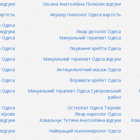
відгуки
Оксана Анатоліївна Полюлях відгуки
артість
Акушер гінеколог Одеса вартість
а Одеса
відгуки
Лікар дієтолог Одеса
 Одеса
Мануальний терапевт Одеса
а Одеса
Лікування хребта Одеса
т Одеса
Мануальний терапевт Одеса відгуки
т Одеса
Антицелюлітний масаж Одеса
ь Одеса
Вправити хребет Одеса
 Одеса
Мануальний терапевт Одеса Суворовський
район
т Одеса
Остеопат Одеса Таїрове
Таїрове
Лікар нарколог Одеса
відгуки
Ковальчук Тетяна Анатоліївна відгуки
Кова
відгуки
Найкращий психоневролог Одеса