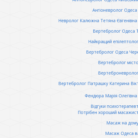
Ангіоневролог Одеса 
Невролог Калюжна Тетяна Євгенівна 
Вертебролог Одеса 
Найкращий епілептоло
Вертебролог Одеса Чер
Вертебролог міст
Вертеброневролог
Вертебролог Патрашку Катерина Вік
Фендюра Марія Олегівна 
Відгуки психотерапев
Потрібен хороший масажис
Масаж на дому
Масаж Одеса в