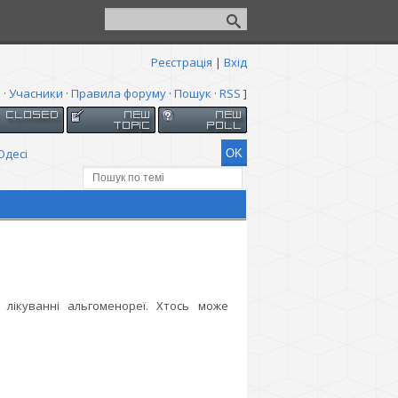
Реєстрація
|
Вхід
я
·
Учасники
·
Правила форуму
·
Пошук
·
RSS
]
Одесі
і
 лікуванні альгоменореї. Хтось може