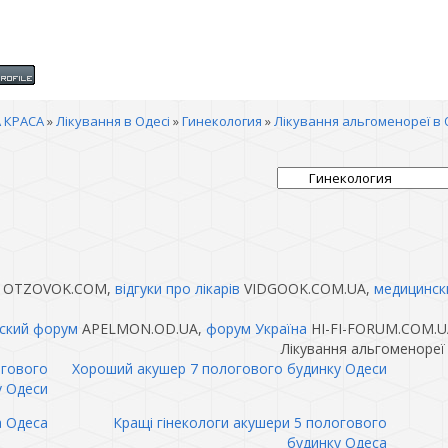
 КРАСА
»
Лікування в Одесі
»
Гинекология
»
Лікування альгоменореї в 
OTZOVOK.COM,
відгуки про лікарів
VIDGOOK.COM.UA,
медицинск
ский форум
APELMON.OD.UA,
форум Україна
HI-FI-FORUM.COM.U
Лікування альгоменореї
огового
Хороший акушер 7 пологового будинку Одеси
у Одеси
а Одеса
Кращі гінекологи акушери 5 пологового
будинку Одеса