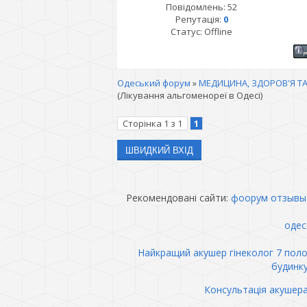
Повідомлень:
52
Репутація:
0
Статус:
Offline
Одеський форум
»
МЕДИЦИНА, ЗДОРОВ'Я ТА
(Лікування альгоменореї в Одесі)
Сторінка
1
з
1
1
Рекомендовані сайти:
фоорум отзывы
одес
Найкращий акушер гінеколог 7 пол
будинк
Консультація акушер