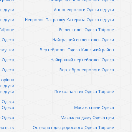
відгуки
Ангіоневрологи Одеси відгуки
відгуки
Невролог Патрашку Катерина Одеса відгуки
Таїрове
Епілептолог Одеса Таїрове
г Одеса
Найкращий епілептолог Одеси
емушки
Вертебролог Одеса Київський район
о Одеса
Найкращий вертебролог Одеса
 Одеса
Вертеброневрологи Одеса
торівна
відгуки
відгуки
Психоаналітик Одеса Таїрове
т Одеса
т Одеса
Масаж спини Одеса
 Одеса
Масаж на дому Одеса ціни
артість
Остеопат для дорослого Одеса Таїрове