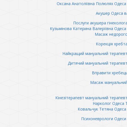
Оксана Анатоліївна Полюлях Одеса 
Акушер Одеса в
Послуги акушера гінеколог
Кузьмінова Катерина Валеріївна Одеса 
Масаж недорого
Корекція хребт
Найкращий мануальний терапев
Дитячий мануальний терапев
Вправити хребец
Масаж мануальний
Кінезітерапевт мануальний терапев
Нарколог Одеса 
Ковальчук Тетяна Одеса 
Психоневрологи Одеси 