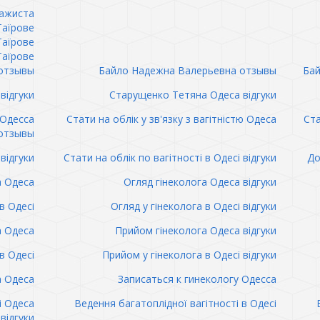
сажиста
Таїрове
Таїрове
Таїрове
отзывы
Байло Надежна Валерьевна отзывы
Бай
відгуки
Старущенко Тетяна Одеса відгуки
 Одесса
Стати на облік у зв'язку з вагітністю Одеса
Ста
отзывы
відгуки
Стати на облік по вагітності в Одесі відгуки
До
а Одеса
Огляд гінеколога Одеса відгуки
в Одесі
Огляд у гінеколога в Одесі відгуки
а Одеса
Прийом гінеколога Одеса відгуки
в Одесі
Прийом у гінеколога в Одесі відгуки
а Одеса
Записаться к гинекологу Одесса
і Одеса
Ведення багатоплідної вагітності в Одесі
відгуки