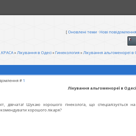
[
Оновлені теми
·
Нові повідомленн
 КРАСА
»
Лікування в Одесі
»
Гинекология
»
Лікування альгоменореї в 
домлення #
1
Лікування альгоменореї в Одес
іт, дівчата! Шукаю хорошого гінеколога, що спеціалізується на
комендувати хорошого лікаря?