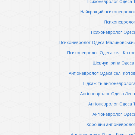
Психоневролог Одеса 
Найкращий психоневролог
Психоневролог
Психоневролог Одес
Психоневролог Одеса Малиновськи
Психоневролог Одеса сел. Кото
Шевчук Ірина Одеса 
Ангіоневролог Одеса сел. Кото
Підкажіть ангіоневролог
Ангіоневролог Одеса Лен
Ангіоневролог Одеса 
Ангіоневролог Одес
Хороший ангіоневроло
Ангіоневролог Одеса Київськи