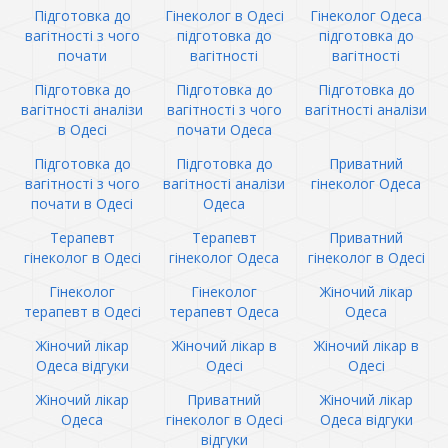
Підготовка до
Гінеколог в Одесі
Гінеколог Одеса
вагітності з чого
підготовка до
підготовка до
почати
вагітності
вагітності
Підготовка до
Підготовка до
Підготовка до
вагітності аналізи
вагітності з чого
вагітності аналізи
в Одесі
почати Одеса
Підготовка до
Підготовка до
Приватний
вагітності з чого
вагітності аналізи
гінеколог Одеса
почати в Одесі
Одеса
Терапевт
Терапевт
Приватний
гінеколог в Одесі
гінеколог Одеса
гінеколог в Одесі
Гінеколог
Гінеколог
Жіночий лікар
терапевт в Одесі
терапевт Одеса
Одеса
Жіночий лікар
Жіночий лікар в
Жіночий лікар в
Одеса відгуки
Одесі
Одесі
Жіночий лікар
Приватний
Жіночий лікар
Одеса
гінеколог в Одесі
Одеса відгуки
відгуки