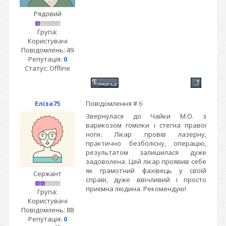
Рядовий
Група:
Користувачі
Повідомлень:
49
Репутація:
0
Статус:
Offline
Еліза75
Повідомлення #
6
Звернулася до Чайки М.О. з
варикозом гомілки і стегна правої
ноги. Лікар провів лазерну,
практично безболісну, операцію,
результатом залишилася дуже
задоволена. Цей лікар проявив себе
як грамотний фахівець у своїй
Сержант
справі, дуже ввічливий і просто
приємна людина. Рекомендую!
Група:
Користувачі
Повідомлень:
88
Репутація:
0