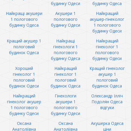
будинку Одеси
будинку Одеса
Найкращі акушери
Акушери 1
Найкращий
1 пологового
пологового
акушер-гінеколог
будинку Одеса
будинку Одеси
1 пологового
будинку Одеси
Кращий акушер 1
Найкращі
Найкращий
пологовий
гінекологи 1
гінеколог 1
будинок Одеса
пологового
пологового
будинку Одеса
будинку Одеси
Хороший
Найкращий
Кращий гінеколог
гінеколог 1
гінеколог 1
акушер 1
пологовий
пологовий
пологовий
будинок Одеси
будинок Одеса
будинок Одеса
Найкращий
Гінекологи
Олександр Ілліч
гінеколог акушер
акушери 1
Подолян Одеса
1 пологового
пологового
відгуки
будинку Одеси
будинку Одеси
Оксана
Оксана
Акушерка Одеса
Анатоліївна
Анатоліївна
ціни