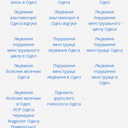
жінок в Одесі
Одеса
Одесі
Лікування
Лікування
Лікування
альгоменореї
альгоменореї в
порушення
Одеса відгуки
Одесі відгуки
менструального
циклу Одеса
Лікування
Порушення
Лікування
порушення
менструації
порушення
менструального
лікування Одеса
менструації Одеса
циклу в Одесі
Лікування
Порушення
Лікування
болісних місячних
менструації
порушення
Одеса
лікування в Одесі
менструації в
Одесі
Лікування
Підкажіть
болісних місячних
дорослого
в Одесі
гінеколога Одеса
ЛОР Одеса
Черемушки
Андролог Одеса
Приморської