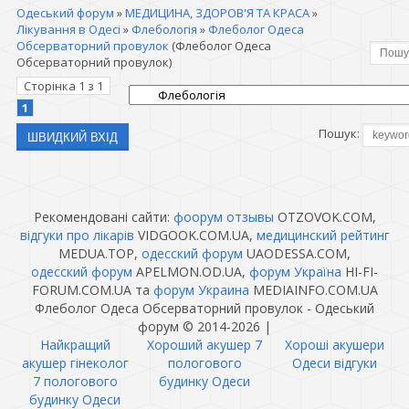
Одеський форум
»
МЕДИЦИНА, ЗДОРОВ'Я ТА КРАСА
»
Лікування в Одесі
»
Флебологія
»
Флеболог Одеса
Обсерваторний провулок
(Флеболог Одеса
Обсерваторний провулок)
Сторінка
1
з
1
1
Пошук:
Рекомендовані сайти:
фоорум отзывы
OTZOVOK.COM,
відгуки про лікарів
VIDGOOK.COM.UA,
медицинский рейтинг
MEDUA.TOP,
одесский форум
UAODESSA.COM,
одесский форум
APELMON.OD.UA,
форум Україна
HI-FI-
FORUM.COM.UA та
форум Украина
MEDIAINFO.COM.UA
Флеболог Одеса Обсерваторний провулок - Одеський
форум © 2014-2026
|
Найкращий
Хороший акушер 7
Хороші акушери
акушер гінеколог
пологового
Одеси відгуки
7 пологового
будинку Одеси
будинку Одеси