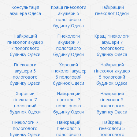
Консультація
Кращі гінекологи
Найкращий
акушера Одеса
акушери 5
гінеколог Одеси
пологового
будинку Одеса
Найкращий
Гінекологи
Кращі гінекологи
гінеколог акушер
акушери 7
акушери 7
7 пологового
пологового
пологового
будинку Одеси
будинку Одеси
будинку Одеса
Гінекологи
Хороший
Найкращий
акушери 5
гінеколог акушер
гінеколог акушер
пологового
5 пологовий
5 пологовий
будинку Одеси
будинок Одеси
будинок Одеса
Хороший
Найкращий
Найкращий
гінеколог 7
гінеколог 7
гінеколог 5
пологовий
пологового
пологового
будинок Одеси
будинку Одеси
будинку Одеса
Гінекологи 7
Найкращий
Найкращі
пологового
гінеколог 5
гінекологи 5
будинку Одеси
пологового
пологового