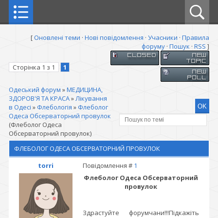
[
Оновлені теми
·
Нові повідомлення
·
Учасники
·
Правила
форуму
·
Пошук
·
RSS
]
Сторінка
1
з
1
1
Одеський форум
»
МЕДИЦИНА,
ЗДОРОВ'Я ТА КРАСА
»
Лікування
в Одесі
»
Флебологія
»
Флеболог
Одеса Обсерваторний провулок
(Флеболог Одеса
Обсерваторний провулок)
ФЛЕБОЛОГ ОДЕСА ОБСЕРВАТОРНИЙ ПРОВУЛОК
torri
Повідомлення #
1
Флеболог Одеса Обсерваторний
провулок
Здрастуйте форумчани!!!Підкажіть