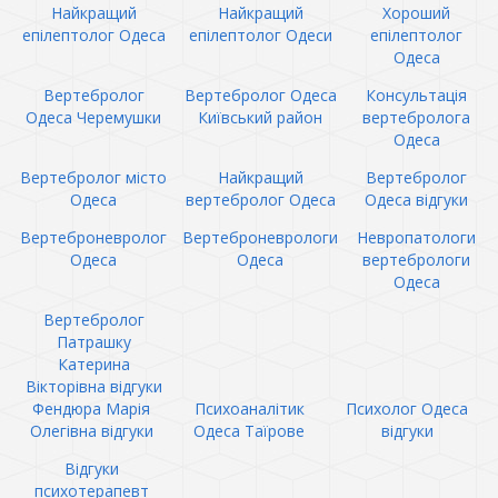
Найкращий
Найкращий
Хороший
епілептолог Одеса
епілептолог Одеси
епілептолог
Одеса
Вертебролог
Вертебролог Одеса
Консультація
Одеса Черемушки
Київський район
вертебролога
Одеса
Вертебролог місто
Найкращий
Вертебролог
Одеса
вертебролог Одеса
Одеса відгуки
Вертеброневролог
Вертеброневрологи
Невропатологи
Одеса
Одеса
вертебрологи
Одеса
Вертебролог
Патрашку
Катерина
Вікторівна відгуки
Фендюра Марія
Психоаналітик
Психолог Одеса
Олегівна відгуки
Одеса Таїрове
відгуки
Відгуки
психотерапевт