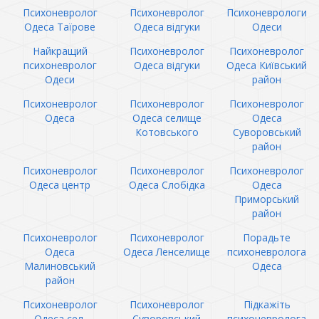
Психоневролог
Психоневролог
Психоневрологи
Одеса Таїрове
Одеса відгуки
Одеси
Найкращий
Психоневролог
Психоневролог
психоневролог
Одеса відгуки
Одеса Київський
Одеси
район
Психоневролог
Психоневролог
Психоневролог
Одеса
Одеса селище
Одеса
Котовського
Суворовський
район
Психоневролог
Психоневролог
Психоневролог
Одеса центр
Одеса Слобідка
Одеса
Приморський
район
Психоневролог
Психоневролог
Порадьте
Одеса
Одеса Ленселище
психоневролога
Малиновський
Одеса
район
Психоневролог
Психоневролог
Підкажіть
Одеса сел.
Суворовський
психоневролога