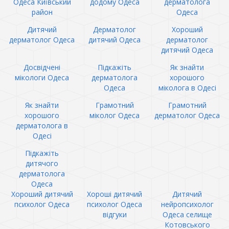
Одеса Київський
додому Одеса
дерматолога
район
Одеса
Дитячий
Дерматолог
Хороший
дерматолог Одеса
дитячий Одеса
дерматолог
дитячий Одеса
Досвідчені
Підкажіть
Як знайти
мікологи Одеса
дерматолога
хорошого
Одеса
міколога в Одесі
Як знайти
Грамотний
Грамотний
хорошого
міколог Одеса
дерматолог Одеса
дерматолога в
Одесі
Підкажіть
дитячого
дерматолога
Одеса
Хороший дитячий
Хороші дитячий
Дитячий
психолог Одеса
психолог Одеса
нейропсихолог
відгуки
Одеса селище
Котовського