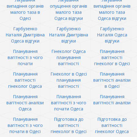
випадіння органів
опущення органів
випадіння органів
малого таза в
малого таза
малого таза
Одесі
Одеса відгуки
Одеса відгуки
Гарбузенко
Гарбузенко
Гарбузенко
Наталія Дмитрівна
Наталія Дмитрівна
Наталія Одеса
Одеса відгуки
відгуки
відгуки
Планування
Гінеколог Одеса
Планування
вагітності з чого
планування
вагітності
почати
вагітності
гінеколог в Одесі
Планування
Гінеколог в Одесі
Планування
вагітності
планування
вагітності аналізи
гінеколог Одеса
вагітності
в Одесі
Планування
Планування
Планування
вагітності аналізи
вагітності з чого
вагітності аналізи
Одеса
почати Одеса
Планування
Підготовка до
Підготовка до
вагітності з чого
вагітності
вагітності
почати в Одесі
гінеколог в Одесі
гінеколог Одеса