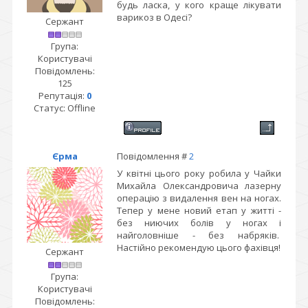
будь ласка, у кого краще лікувати
варикоз в Одесі?
Сержант
Група:
Користувачі
Повідомлень:
125
Репутація:
0
Статус:
Offline
Єрма
Повідомлення #
2
У квітні цього року робила у Чайки
Михайла Олександровича лазерну
операцію з видалення вен на ногах.
Тепер у мене новий етап у житті -
без ниючих болів у ногах і
найголовніше - без набряків.
Настійно рекомендую цього фахівця!
Сержант
Група:
Користувачі
Повідомлень: