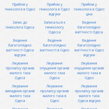
Прийом у
Прийом у
Прийом у
гінеколога в Одесі
гінеколога в Одесі
гінеколога в Одесі
відгуки
ціна
Запис до
Записаться к
Ведення
гінеколога Одеса
гинекологу
багатоплідної
Одесса
вагітності Одеса
Ведення
Ведення
Ведення
багатоплідної
багатоплідної
багатоплідної
вагітності Одеса
вагітності в Одесі
вагітності в Одесі
відгуки
відгуки
Лікування
Лікування
Лікування
пролапсу органів
опущення органів
опущення органів
малого таза
малого таза
малого таза в
Одеса
Одеса
Одесі
Лікування
Лікування
Лікування
випадіння органів
пролапсу органів
пролапсу органів
малого таза
малого таза в
малого таза
Одеса
Одесі
Одеса відгуки
Лікування
Лікування
Лікування