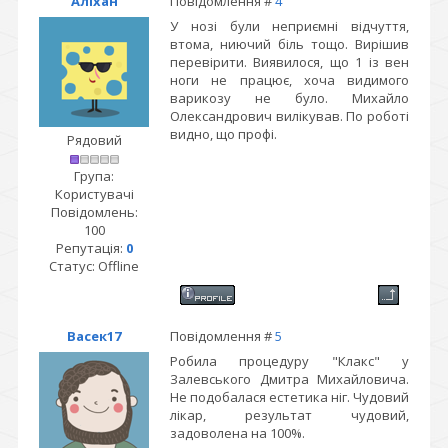
Аліхан
Повідомлення #
4
У нозі були неприємні відчуття,
втома, ниючий біль тощо. Вирішив
перевірити. Виявилося, що 1 із вен
ноги не працює, хоча видимого
варикозу не було. Михайло
Олександрович вилікував. По роботі
видно, що профі.
Рядовий
Група:
Користувачі
Повідомлень:
100
Репутація:
0
Статус:
Offline
Васек17
Повідомлення #
5
Робила процедуру "Клакс" у
Залевського Дмитра Михайловича.
Не подобалася естетика ніг. Чудовий
лікар, результат чудовий,
задоволена на 100%.