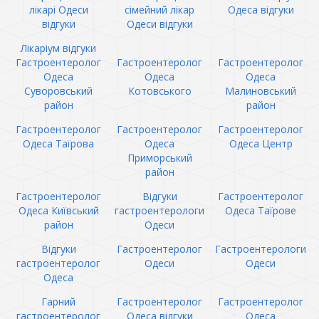
лікарі Одеси
сімейний лікар
Одеса відгуки
відгуки
Одеси відгуки
Лікаріум відгуки
Гастроентеролог
Гастроентеролог
Гастроентеролог
Одеса
Одеса
Одеса
Суворовський
Котовського
Малиновський
район
район
Гастроентеролог
Гастроентеролог
Гастроентеролог
Одеса Таїрова
Одеса
Одеса Центр
Приморський
район
Гастроентеролог
Відгуки
Гастроентеролог
Одеса Київський
гастроентерологи
Одеса Таїрове
район
Одеси
Відгуки
Гастроентеролог
Гастроентерологи
гастроентеролог
Одеси
Одеси
Одеса
Гарний
Гастроентеролог
Гастроентеролог
гастроентеролог
Одеса відгуки
Одеса