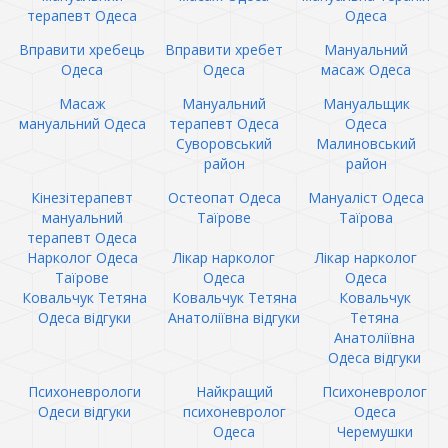
терапевт Одеса
Одеса
Вправити хребець
Вправити хребет
Мануальний
Одеса
Одеса
масаж Одеса
Масаж
Мануальний
Мануальщик
мануальний Одеса
терапевт Одеса
Одеса
Суворовський
Малиновський
район
район
Кінезітерапевт
Остеопат Одеса
Мануаліст Одеса
мануальний
Таїрове
Таїрова
терапевт Одеса
Нарколог Одеса
Лікар нарколог
Лікар нарколог
Таїрове
Одеса
Одеса
Ковальчук Тетяна
Ковальчук Тетяна
Ковальчук
Одеса відгуки
Анатоліївна відгуки
Тетяна
Анатоліївна
Одеса відгуки
Психоневрологи
Найкращий
Психоневролог
Одеси відгуки
психоневролог
Одеса
Одеса
Черемушки