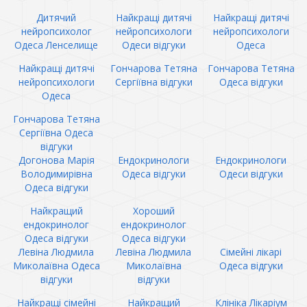
Дитячий
Найкращі дитячі
Найкращі дитячі
нейропсихолог
нейропсихологи
нейропсихологи
Одеса Ленселище
Одеси відгуки
Одеса
Найкращі дитячі
Гончарова Тетяна
Гончарова Тетяна
нейропсихологи
Сергіївна відгуки
Одеса відгуки
Одеса
Гончарова Тетяна
Сергіївна Одеса
відгуки
Догонова Марія
Ендокринологи
Ендокринологи
Володимирівна
Одеса відгуки
Одеси відгуки
Одеса відгуки
Найкращий
Хороший
ендокринолог
ендокринолог
Одеса відгуки
Одеса відгуки
Левіна Людмила
Левіна Людмила
Сімейні лікарі
Миколаївна Одеса
Миколаївна
Одеса відгуки
відгуки
відгуки
Найкращі сімейні
Найкращий
Клініка Лікаріум