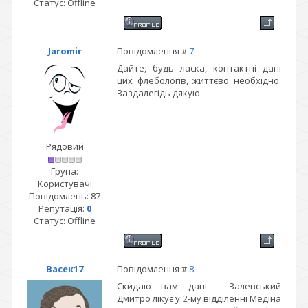
Статус:
Offline
Jaromir
Повідомлення #
7
Дайте, будь ласка, контактні дані
цих флебологів, життєво необхідно.
Заздалегідь дякую.
Рядовий
Група:
Користувачі
Повідомлень:
87
Репутація:
0
Статус:
Offline
Васек17
Повідомлення #
8
Скидаю вам дані - Залевський
Дмитро лікує у 2-му відділенні Медіна