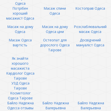
Одеса
Потрібен
Масаж спини
Костоправ Одеса
хороший
Одеса
масажист Одеса
Масаж на дому
Масаж на дому
Розслаблювальний
Одеса
Одеса ціни
масаж Одеса
Масаж Одеса
Остеопат для
Досвідчений
вартість
дорослого Одеса
мануаліст Одеса
Таїрове
Як знайти
хорошого
масажиста
Кардіолог Одеса
Таїрове
УЗД Одеса
Таїрове
Косметолог
Одеса Таїрове
Байло Надежна
Байло Надежна
Байло Надежна
Одесса отзывы
Валерьевна
Валерьевна