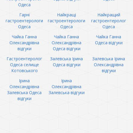
Одеса
Гарні
Найкращі
Найкращий
гастроентерологи
гастроентерологи
гастроентеролог
Одеса
Одеса
Одеса
Чайка Ганна
Чайка Ганна
Чайка Ганна
Олександрівна
Олександрівна
Одеса відгуки
відгуки
Одеса відгуки
Гастроентеролог
Залевська Ірина
Залевська Ірина
Одеса селище
Одеса відгуки
Олександрівна
Котовського
відгуки
Ірина
Ірина
Олександрівна
Олександрівна
Залевська Одеса
Залевська відгуки
відгуки