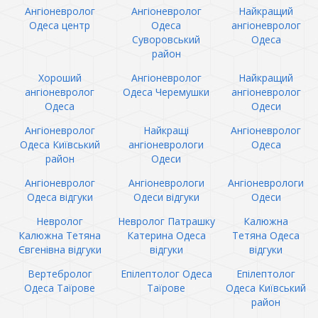
Ангіоневролог
Ангіоневролог
Найкращий
Одеса центр
Одеса
ангіоневролог
Суворовський
Одеса
район
Хороший
Ангіоневролог
Найкращий
ангіоневролог
Одеса Черемушки
ангіоневролог
Одеса
Одеси
Ангіоневролог
Найкращі
Ангіоневролог
Одеса Київський
ангіоневрологи
Одеса
район
Одеси
Ангіоневролог
Ангіоневрологи
Ангіоневрологи
Одеса відгуки
Одеси відгуки
Одеси
Невролог
Невролог Патрашку
Калюжна
Калюжна Тетяна
Катерина Одеса
Тетяна Одеса
Євгенівна відгуки
відгуки
відгуки
Вертебролог
Епілептолог Одеса
Епілептолог
Одеса Таїрове
Таїрове
Одеса Київський
район