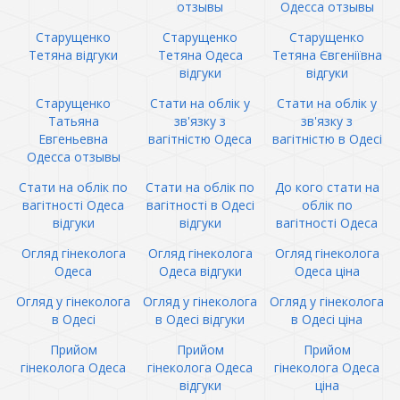
отзывы
Одесса отзывы
Старущенко
Старущенко
Старущенко
Тетяна відгуки
Тетяна Одеса
Тетяна Євгеніївна
відгуки
відгуки
Старущенко
Стати на облік у
Стати на облік у
Татьяна
зв'язку з
зв'язку з
Евгеньевна
вагітністю Одеса
вагітністю в Одесі
Одесса отзывы
Стати на облік по
Стати на облік по
До кого стати на
вагітності Одеса
вагітності в Одесі
облік по
відгуки
відгуки
вагітності Одеса
Огляд гінеколога
Огляд гінеколога
Огляд гінеколога
Одеса
Одеса відгуки
Одеса ціна
Огляд у гінеколога
Огляд у гінеколога
Огляд у гінеколога
в Одесі
в Одесі відгуки
в Одесі ціна
Прийом
Прийом
Прийом
гінеколога Одеса
гінеколога Одеса
гінеколога Одеса
відгуки
ціна