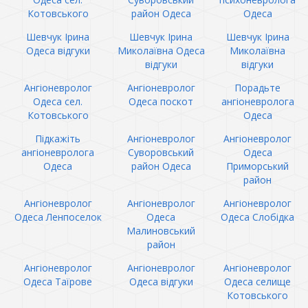
Котовського
район Одеса
Одеса
Шевчук Ірина
Шевчук Ірина
Шевчук Ірина
Одеса відгуки
Миколаївна Одеса
Миколаївна
відгуки
відгуки
Ангіоневролог
Ангіоневролог
Порадьте
Одеса сел.
Одеса поскот
ангіоневролога
Котовського
Одеса
Підкажіть
Ангіоневролог
Ангіоневролог
ангіоневролога
Суворовський
Одеса
Одеса
район Одеса
Приморський
район
Ангіоневролог
Ангіоневролог
Ангіоневролог
Одеса Ленпоселок
Одеса
Одеса Слобідка
Малиновський
район
Ангіоневролог
Ангіоневролог
Ангіоневролог
Одеса Таїрове
Одеса відгуки
Одеса селище
Котовського