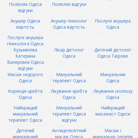
Полюлях Одеса
Полюлях відгуки
відгуки
Акушер Одеса
Акушер гінеколог
Послуги акушера
вартість
Одеса вартість
Одеса
Послуги акушера
гінеколога Одеса
Кузьмінова
Лікар дієтолог
Дитячий дієтолог
Катерина
Одеса
Одеса Таїрове
Валеріївна Одеса
відгуки
Масаж недорого
Мануальний
Мануальник
Одеса
терапевт Одеса
Одеса
Корекція хребта
Лікування хребта
Лікування сколіозу
Одеса
Одеса
Одеса
Найкращий
Мануальний
Найкращий
мануальний
терапевт Одеса
масажист Одеси
терапевт Одеса
відгуки
Дитячий
Антицелюлітний
Масаж і
мануальний
масаж Одеса
мануальна терапія