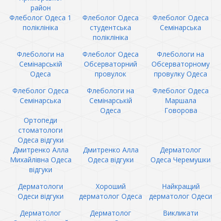
район
Флеболог Одеса 1
Флеболог Одеса
Флеболог Одеса
поліклініка
студентська
Семінарська
поліклініка
Флебологи на
Флеболог Одеса
Флебологи на
Семінарській
Обсерваторний
Обсерваторному
Одеса
провулок
провулку Одеса
Флеболог Одеса
Флебологи на
Флеболог Одеса
Семінарська
Семінарській
Маршала
Одеса
Говорова
Ортопеди
стоматологи
Одеса відгуки
Дмитренко Алла
Дмитренко Алла
Дерматолог
Михайлівна Одеса
Одеса відгуки
Одеса Черемушки
відгуки
Дерматологи
Хороший
Найкращий
Одеси відгуки
дерматолог Одеса
дерматолог Одеси
Дерматолог
Дерматолог
Викликати