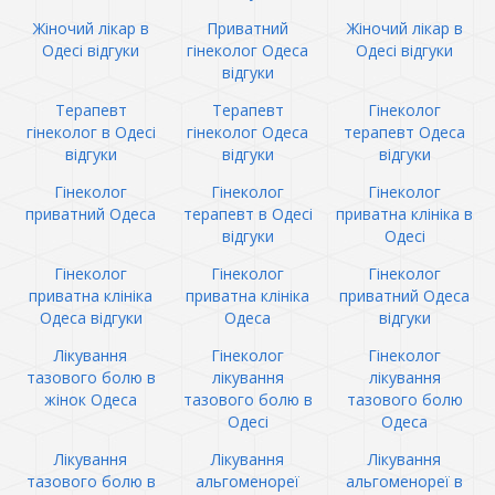
Жіночий лікар в
Приватний
Жіночий лікар в
Одесі відгуки
гінеколог Одеса
Одесі відгуки
відгуки
Терапевт
Терапевт
Гінеколог
гінеколог в Одесі
гінеколог Одеса
терапевт Одеса
відгуки
відгуки
відгуки
Гінеколог
Гінеколог
Гінеколог
приватний Одеса
терапевт в Одесі
приватна клініка в
відгуки
Одесі
Гінеколог
Гінеколог
Гінеколог
приватна клініка
приватна клініка
приватний Одеса
Одеса відгуки
Одеса
відгуки
Лікування
Гінеколог
Гінеколог
тазового болю в
лікування
лікування
жінок Одеса
тазового болю в
тазового болю
Одесі
Одеса
Лікування
Лікування
Лікування
тазового болю в
альгоменореї
альгоменореї в