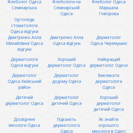
Флеболог Одеса
Флебологи на
Флеболог Одеса
Семінарська
Семінарській
Маршала
Одеса
Говорова
Ортопеди
стоматологи
Одеса відгуки
Дмитренко Алла
Дмитренко Алла
Дерматолог
Михайлівна Одеса
Одеса відгуки
Одеса Черемушки
відгуки
Дерматологи
Хороший
Найкращий
Одеси відгуки
дерматолог Одеса
дерматолог Одеси
Дерматолог
Дерматолог
Викликати
Одеса Київський
додому Одеса
дерматолога
район
Одеса
Дитячий
Дерматолог
Хороший
дерматолог Одеса
дитячий Одеса
дерматолог
дитячий Одеса
Досвідчені
Підкажіть
Як знайти
мікологи Одеса
дерматолога
хорошого
Одеса
міколога в Одесі