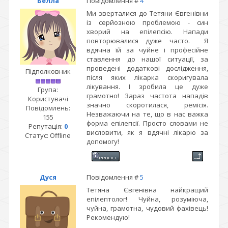
Белла
Повідомлення #
4
Ми зверталися до Тетяни Євгенівни
із серйозною проблемою - син
хворий на епілепсію. Напади
повторювалися дуже часто. Я
вдячна їй за чуйне і професійне
ставлення до нашої ситуації, за
проведені додаткові дослідження,
Підполковник
після яких лікарка скоригувала
лікування. І зробила це дуже
Група:
грамотно! Зараз частота нападів
Користувачі
значно скоротилася, ремісія.
Повідомлень:
Незважаючи на те, що в нас важка
155
форма епілепсії. Просто словами не
Репутація:
0
висловити, як я вдячні лікарю за
Статус:
Offline
допомогу!
Дуся
Повідомлення #
5
Тетяна Євгенівна найкращий
епілептолог! Чуйна, розуміюча,
чуйна, грамотна, чудовий фахівець!
Рекомендую!