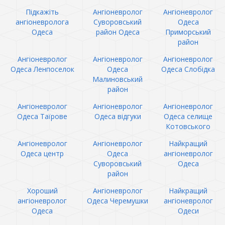
Підкажіть
Ангіоневролог
Ангіоневролог
ангіоневролога
Суворовський
Одеса
Одеса
район Одеса
Приморський
район
Ангіоневролог
Ангіоневролог
Ангіоневролог
Одеса Ленпоселок
Одеса
Одеса Слобідка
Малиновський
район
Ангіоневролог
Ангіоневролог
Ангіоневролог
Одеса Таїрове
Одеса відгуки
Одеса селище
Котовського
Ангіоневролог
Ангіоневролог
Найкращий
Одеса центр
Одеса
ангіоневролог
Суворовський
Одеса
район
Хороший
Ангіоневролог
Найкращий
ангіоневролог
Одеса Черемушки
ангіоневролог
Одеса
Одеси