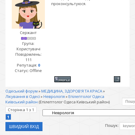
проконсультуюся.
Сержант
Група:
Користувачі
Повідомлень:
111
Репутація:
0
Статус:
Offline
Одеський форум
»
МЕДИЦИНА, ЗДОРОВ'Я ТА КРАСА
»
Лікування в Одесі
»
Неврологія
»
Епілептолог Одеса
Київський район
(Епілептолог Одеса Київський район)
Сторінка
1
з
1
1
Пошук: