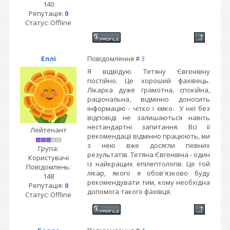
140
Репутація:
0
Статус:
Offline
Еллі
Повідомлення #
3
Я відвідую Тетяну Євгенівну
постійно. Це хороший фахівець.
Лікарка дуже грамотна, спокійна,
раціональна, відмінно доносить
інформацію - чітко і ємко. У неї без
відповіді не залишаються навіть
нестандартні запитання. Всі її
Лейтенант
рекомендації відмінно працюють, ми
з нею вже досягли певних
Група:
результатів. Тетяна Євгенівна - один
Користувачі
із найкращих епілептологів. Це той
Повідомлень:
лікар, якого я обов'язково буду
148
рекомендувати тим, кому необхідна
Репутація:
0
допомога такого фахівця.
Статус:
Offline