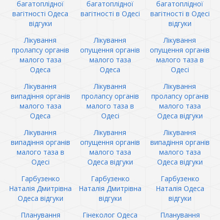
багатоплідної
багатоплідної
багатоплідної
вагітності Одеса
вагітності в Одесі
вагітності в Одесі
відгуки
відгуки
Лікування
Лікування
Лікування
пролапсу органів
опущення органів
опущення органів
малого таза
малого таза
малого таза в
Одеса
Одеса
Одесі
Лікування
Лікування
Лікування
випадіння органів
пролапсу органів
пролапсу органів
малого таза
малого таза в
малого таза
Одеса
Одесі
Одеса відгуки
Лікування
Лікування
Лікування
випадіння органів
опущення органів
випадіння органів
малого таза в
малого таза
малого таза
Одесі
Одеса відгуки
Одеса відгуки
Гарбузенко
Гарбузенко
Гарбузенко
Наталія Дмитрівна
Наталія Дмитрівна
Наталія Одеса
Одеса відгуки
відгуки
відгуки
Планування
Гінеколог Одеса
Планування