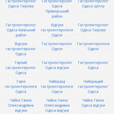
Гастроентеролог
Гастроентеролог
Гастроентеролог
Одеса Таїрова
Одеса
Одеса Центр
Приморський
район
Гастроентеролог
Відгуки
Гастроентеролог
Одеса Київський
гастроентерологи
Одеса Таїрове
район
Одеси
Відгуки
Гастроентеролог
Гастроентерологи
гастроентеролог
Одеси
Одеси
Одеса
Гарний
Гастроентеролог
Гастроентеролог
гастроентеролог
Одеса відгуки
Одеса
Одеса
Гарні
Найкращі
Найкращий
гастроентерологи
гастроентерологи
гастроентеролог
Одеса
Одеса
Одеса
Чайка Ганна
Чайка Ганна
Чайка Ганна
Олександрівна
Олександрівна
Одеса відгуки
відгуки
Одеса відгуки