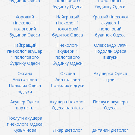
будинок Одеса
пологового
пологового
будинку Одеса
будинку Одеси
Хороший
Найкращий
Кращий гінеколог
гінеколог 1
гінеколог 1
акушер 1
пологовий
пологовий
пологовий
будинок Одеси
будинок Одеса
будинок Одеса
Найкращий
Гінекологи
Олександр Ілліч
гінеколог акушер
акушери 1
Подолян Одеса
1 пологового
пологового
відгуки
будинку Одеси
будинку Одеси
Оксана
Оксана
Акушерка Одеса
Анатоліївна
Анатоліївна
ціни
Полюлях Одеса
Полюлях відгуки
відгуки
Акушер Одеса
Акушер гінеколог
Послуги акушера
вартість
Одеса вартість
Одеса
Послуги акушера
гінеколога Одеса
Кузьмінова
Лікар дієтолог
Дитячий дієтолог