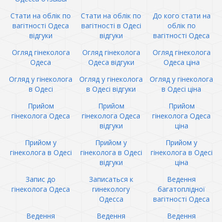
Стати на облік по
Стати на облік по
До кого стати на
вагітності Одеса
вагітності в Одесі
облік по
відгуки
відгуки
вагітності Одеса
Огляд гінеколога
Огляд гінеколога
Огляд гінеколога
Одеса
Одеса відгуки
Одеса ціна
Огляд у гінеколога
Огляд у гінеколога
Огляд у гінеколога
в Одесі
в Одесі відгуки
в Одесі ціна
Прийом
Прийом
Прийом
гінеколога Одеса
гінеколога Одеса
гінеколога Одеса
відгуки
ціна
Прийом у
Прийом у
Прийом у
гінеколога в Одесі
гінеколога в Одесі
гінеколога в Одесі
відгуки
ціна
Запис до
Записаться к
Ведення
гінеколога Одеса
гинекологу
багатоплідної
Одесса
вагітності Одеса
Ведення
Ведення
Ведення