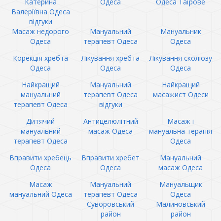
Катерина
Одеса
Одеса Таїрове
Валеріївна Одеса
відгуки
Масаж недорого
Мануальний
Мануальник
Одеса
терапевт Одеса
Одеса
Корекція хребта
Лікування хребта
Лікування сколіозу
Одеса
Одеса
Одеса
Найкращий
Мануальний
Найкращий
мануальний
терапевт Одеса
масажист Одеси
терапевт Одеса
відгуки
Дитячий
Антицелюлітний
Масаж і
мануальний
масаж Одеса
мануальна терапія
терапевт Одеса
Одеса
Вправити хребець
Вправити хребет
Мануальний
Одеса
Одеса
масаж Одеса
Масаж
Мануальний
Мануальщик
мануальний Одеса
терапевт Одеса
Одеса
Суворовський
Малиновський
район
район