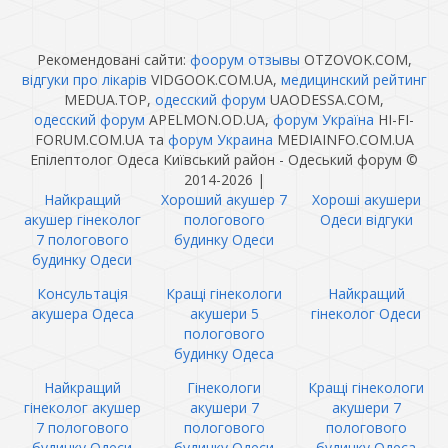
Рекомендовані сайти:
фоорум отзывы
OTZOVOK.COM,
відгуки про лікарів
VIDGOOK.COM.UA,
медицинский рейтинг
MEDUA.TOP,
одесский форум
UAODESSA.COM,
одесский форум
APELMON.OD.UA,
форум Україна
HI-FI-
FORUM.COM.UA та
форум Украина
MEDIAINFO.COM.UA
Епілептолог Одеса Київський район - Одеський форум ©
2014-2026
|
Найкращий
Хороший акушер 7
Хороші акушери
акушер гінеколог
пологового
Одеси відгуки
7 пологового
будинку Одеси
будинку Одеси
Консультація
Кращі гінекологи
Найкращий
акушера Одеса
акушери 5
гінеколог Одеси
пологового
будинку Одеса
Найкращий
Гінекологи
Кращі гінекологи
гінеколог акушер
акушери 7
акушери 7
7 пологового
пологового
пологового
будинку Одеси
будинку Одеси
будинку Одеса