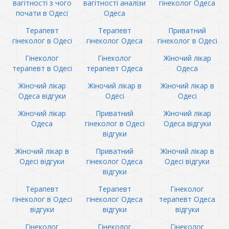
вагітності з чого
вагітності аналізи
гінеколог Одеса
почати в Одесі
Одеса
Терапевт
Терапевт
Приватний
гінеколог в Одесі
гінеколог Одеса
гінеколог в Одесі
Гінеколог
Гінеколог
Жіночий лікар
терапевт в Одесі
терапевт Одеса
Одеса
Жіночий лікар
Жіночий лікар в
Жіночий лікар в
Одеса відгуки
Одесі
Одесі
Жіночий лікар
Приватний
Жіночий лікар
Одеса
гінеколог в Одесі
Одеса відгуки
відгуки
Жіночий лікар в
Приватний
Жіночий лікар в
Одесі відгуки
гінеколог Одеса
Одесі відгуки
відгуки
Терапевт
Терапевт
Гінеколог
гінеколог в Одесі
гінеколог Одеса
терапевт Одеса
відгуки
відгуки
відгуки
Гінеколог
Гінеколог
Гінеколог