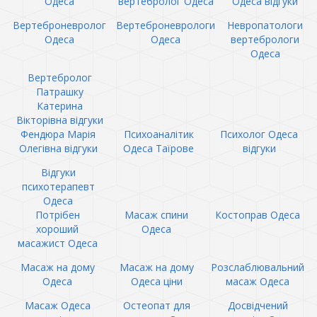
Одеса
вертебролог Одеса
Одеса відгуки
Вертеброневролог
Вертеброневрологи
Невропатологи
Одеса
Одеса
вертебрологи
Одеса
Вертебролог
Патрашку
Катерина
Вікторівна відгуки
Фендюра Марія
Психоаналітик
Психолог Одеса
Олегівна відгуки
Одеса Таїрове
відгуки
Відгуки
психотерапевт
Одеса
Потрібен
Масаж спини
Костоправ Одеса
хороший
Одеса
масажист Одеса
Масаж на дому
Масаж на дому
Розслаблювальний
Одеса
Одеса ціни
масаж Одеса
Масаж Одеса
Остеопат для
Досвідчений