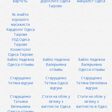
вартість
дорослого Одеса
мануаліст Одеса
Таїрове
Як знайти
хорошого
масажиста
Кардіолог Одеса
Таїрове
УЗД Одеса
Таїрове
Косметолог
Одеса Таїрове
Байло Надежна
Байло Надежна
Байло Надежна
Одесса отзывы
Валерьевна
Валерьевна
отзывы
Одесса отзывы
Старущенко
Старущенко
Старущенко
Тетяна відгуки
Тетяна Одеса
Тетяна Євгеніївна
відгуки
відгуки
Старущенко
Стати на облік у
Стати на облік у
Татьяна
зв'язку з
зв'язку з
Евгеньевна
вагітністю Одеса
вагітністю в Одесі
Одесса отзывы