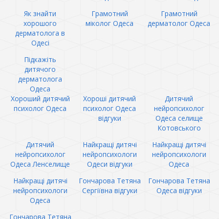
Як знайти
Грамотний
Грамотний
хорошого
міколог Одеса
дерматолог Одеса
дерматолога в
Одесі
Підкажіть
дитячого
дерматолога
Одеса
Хороший дитячий
Хороші дитячий
Дитячий
психолог Одеса
психолог Одеса
нейропсихолог
відгуки
Одеса селище
Котовського
Дитячий
Найкращі дитячі
Найкращі дитячі
нейропсихолог
нейропсихологи
нейропсихологи
Одеса Ленселище
Одеси відгуки
Одеса
Найкращі дитячі
Гончарова Тетяна
Гончарова Тетяна
нейропсихологи
Сергіївна відгуки
Одеса відгуки
Одеса
Гончарова Тетяна