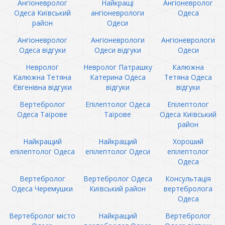
Ангіоневролог
Найкращі
Ангіоневролог
Одеса Київський
ангіоневрологи
Одеса
район
Одеси
Ангіоневролог
Ангіоневрологи
Ангіоневрологи
Одеса відгуки
Одеси відгуки
Одеси
Невролог
Невролог Патрашку
Калюжна
Калюжна Тетяна
Катерина Одеса
Тетяна Одеса
Євгенівна відгуки
відгуки
відгуки
Вертебролог
Епілептолог Одеса
Епілептолог
Одеса Таїрове
Таїрове
Одеса Київський
район
Найкращий
Найкращий
Хороший
епілептолог Одеса
епілептолог Одеси
епілептолог
Одеса
Вертебролог
Вертебролог Одеса
Консультація
Одеса Черемушки
Київський район
вертебролога
Одеса
Вертебролог місто
Найкращий
Вертебролог