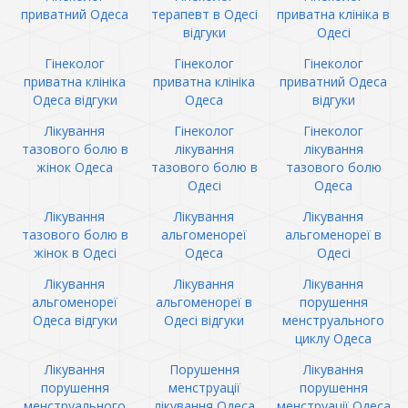
приватний Одеса
терапевт в Одесі
приватна клініка в
відгуки
Одесі
Гінеколог
Гінеколог
Гінеколог
приватна клініка
приватна клініка
приватний Одеса
Одеса відгуки
Одеса
відгуки
Лікування
Гінеколог
Гінеколог
тазового болю в
лікування
лікування
жінок Одеса
тазового болю в
тазового болю
Одесі
Одеса
Лікування
Лікування
Лікування
тазового болю в
альгоменореї
альгоменореї в
жінок в Одесі
Одеса
Одесі
Лікування
Лікування
Лікування
альгоменореї
альгоменореї в
порушення
Одеса відгуки
Одесі відгуки
менструального
циклу Одеса
Лікування
Порушення
Лікування
порушення
менструації
порушення
менструального
лікування Одеса
менструації Одеса