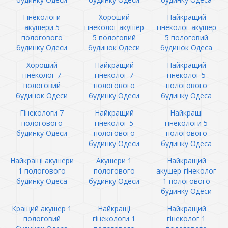
Гінекологи
Хороший
Найкращий
акушери 5
гінеколог акушер
гінеколог акушер
пологового
5 пологовий
5 пологовий
будинку Одеси
будинок Одеси
будинок Одеса
Хороший
Найкращий
Найкращий
гінеколог 7
гінеколог 7
гінеколог 5
пологовий
пологового
пологового
будинок Одеси
будинку Одеси
будинку Одеса
Гінекологи 7
Найкращий
Найкращі
пологового
гінеколог 5
гінекологи 5
будинку Одеси
пологового
пологового
будинку Одеси
будинку Одеса
Найкращі акушери
Акушери 1
Найкращий
1 пологового
пологового
акушер-гінеколог
будинку Одеса
будинку Одеси
1 пологового
будинку Одеси
Кращий акушер 1
Найкращі
Найкращий
пологовий
гінекологи 1
гінеколог 1