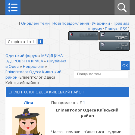
[
Оновлені теми
·
Нові повідомлення
·
Учасники
·
Правила
форуму
·
Пошук
·
RSS
]
Сторінка
1
з
1
1
Одеський форум
»
МЕДИЦИНА,
ЗДОРОВ'Я ТА КРАСА
»
Лікування
в Одесі
»
Неврологія
»
Епілептолог Одеса Київський
район
(Епілептолог Одеса
Київський район)
ЕПІЛЕПТОЛОГ ОДЕСА КИЇВСЬКИЙ РАЙОН
Ліна
Повідомлення #
1
Епілептолог Одеса Київський
район
Часто почали з'являтися судоми.