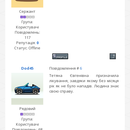
Сержант
Група:
Користувачі
Повідомлень:
117
Репутація:
0
Статус:
Offline
Dod45
Повідомлення #
6
Тетяна Євгенівна призначила
лікування, завдяки якому без місяця
рік як не було нападів. Людина знає
свою справу.
Рядовий
Група:
Користувачі
Повідомлень:
68