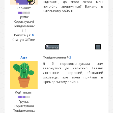
Підкажіть, до якого лікаря мені
потрібно звернутися? Бажано в
Сержант
Київському районі.
Група:
Користувачі
Повідомлень:
111
Репутація:
0
Статус:
Offline
Ада
Повідомлення #
2
Я б порекомендувала вам
звернутися до Калюжної Тетяни
Євгенівни - хороший, обізнаний
фахівець, але вона приймає в
Приморському районі.
Лейтенант
Група:
Користувачі
Повідомлень: