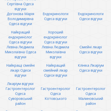
Сергіївна Одеса
відгуки
Догонова Марія
Ендокринологи
Ендокринологи
Володимирівна
Одеса відгуки
Одеси відгуки
Одеса відгуки
Найкращий
Хороший
ендокринолог
ендокринолог
Одеса відгуки
Одеса відгуки
Левіна Людмила
Левіна Людмила
Сімейні лікарі
Миколаївна Одеса
Миколаївна
Одеса відгуки
відгуки
відгуки
Найкращі сімейні
Найкращий
Клініка Лікаріум
лікарі Одеси
сімейний лікар
Одеса відгуки
відгуки
Одеси відгуки
Лікаріум відгуки
Гастроентеролог
Гастроентеролог
Гастроентеролог
Одеса
Одеса
Одеса
Суворовський
Котовського
Малиновський
район
район