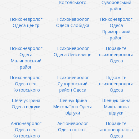
Котовського
Суворовський
район
Психоневролог
Психоневролог
Психоневролог
Одеса центр
Одеса Слобідка
Одеса
Приморський
район
Психоневролог
Психоневролог
Порадьте
Одеса
Одеса Ленселище
психоневролога
Малиновський
Одеса
район
Психоневролог
Психоневролог
Підкажіть
Одеса сел.
Суворовський
психоневролога
Котовського
район Одеса
Одеса
Шевчук Ірина
Шевчук Ірина
Шевчук Ірина
Одеса відгуки
Миколаївна Одеса
Миколаївна
відгуки
відгуки
Ангіоневролог
Ангіоневролог
Порадьте
Одеса сел.
Одеса поскот
ангіоневролога
Котовського
Одеса