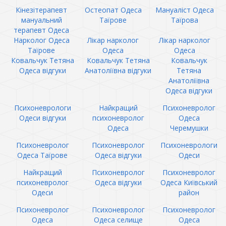
Кінезітерапевт
Остеопат Одеса
Мануаліст Одеса
мануальний
Таїрове
Таїрова
терапевт Одеса
Нарколог Одеса
Лікар нарколог
Лікар нарколог
Таїрове
Одеса
Одеса
Ковальчук Тетяна
Ковальчук Тетяна
Ковальчук
Одеса відгуки
Анатоліївна відгуки
Тетяна
Анатоліївна
Одеса відгуки
Психоневрологи
Найкращий
Психоневролог
Одеси відгуки
психоневролог
Одеса
Одеса
Черемушки
Психоневролог
Психоневролог
Психоневрологи
Одеса Таїрове
Одеса відгуки
Одеси
Найкращий
Психоневролог
Психоневролог
психоневролог
Одеса відгуки
Одеса Київський
Одеси
район
Психоневролог
Психоневролог
Психоневролог
Одеса
Одеса селище
Одеса