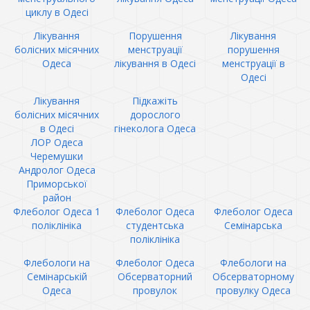
циклу в Одесі
Лікування
Порушення
Лікування
болісних місячних
менструації
порушення
Одеса
лікування в Одесі
менструації в
Одесі
Лікування
Підкажіть
болісних місячних
дорослого
в Одесі
гінеколога Одеса
ЛОР Одеса
Черемушки
Андролог Одеса
Приморської
район
Флеболог Одеса 1
Флеболог Одеса
Флеболог Одеса
поліклініка
студентська
Семінарська
поліклініка
Флебологи на
Флеболог Одеса
Флебологи на
Семінарській
Обсерваторний
Обсерваторному
Одеса
провулок
провулку Одеса