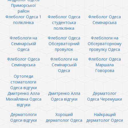
Приморської
район
Флеболог Одеса 1
Флеболог Одеса
Флеболог Одеса
поліклініка
студентська
Семінарська
поліклініка
Флебологи на
Флеболог Одеса
Флебологи на
Семінарській
Обсерваторний
Обсерваторному
Одеса
провулок
провулку Одеса
Флеболог Одеса
Флебологи на
Флеболог Одеса
Семінарська
Семінарській
Маршала
Одеса
Говорова
Ортопеди
стоматологи
Одеса відгуки
Дмитренко Алла
Дмитренко Алла
Дерматолог
Михайлівна Одеса
Одеса відгуки
Одеса Черемушки
відгуки
Дерматологи
Хороший
Найкращий
Одеси відгуки
дерматолог Одеса
дерматолог Одеси