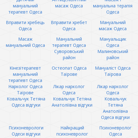
мануальний
масаж Одеса
мануальна терапія
терапевт Одеса
Одеса
Вправити хребець
Вправити хребет
Мануальний
Одеса
Одеса
масаж Одеса
Масаж
Мануальний
Мануальщик
мануальний Одеса
терапевт Одеса
Одеса
Суворовський
Малиновський
район
район
Кінезітерапевт
Остеопат Одеса
Мануаліст Одеса
мануальний
Таїрове
Таїрова
терапевт Одеса
Нарколог Одеса
Лікар нарколог
Лікар нарколог
Таїрове
Одеса
Одеса
Ковальчук Тетяна
Ковальчук Тетяна
Ковальчук
Одеса відгуки
Анатоліївна відгуки
Тетяна
Анатоліївна
Одеса відгуки
Психоневрологи
Найкращий
Психоневролог
Одеси відгуки
психоневролог
Одеса