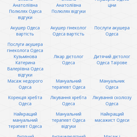
Анатоліївна
Анатоліївна
ціни
Полюлях Одеса
Полюлях відгуки
відгуки
Акушер Одеса
Акушер гінеколог
Послуги акушера
вартість
Одеса вартість
Одеса
Послуги акушера
гінеколога Одеса
Кузьмінова
Лікар дієтолог
Дитячий дієтолог
Катерина
Одеса
Одеса Таїрове
Валеріївна Одеса
відгуки
Масаж недорого
Мануальний
Мануальник
Одеса
терапевт Одеса
Одеса
Корекція хребта
Лікування хребта
Лікування сколіозу
Одеса
Одеса
Одеса
Найкращий
Мануальний
Найкращий
мануальний
терапевт Одеса
масажист Одеси
терапевт Одеса
відгуки
Дитячий
Антицелюлітний
Масаж і