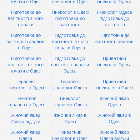
почати в Одесі
гінеколог в Одесі
гінеколог Одеса
Підготовка до
Гінеколог в Одесі
Гінеколог Одеса
вагітності з чого
підготовка до
підготовка до
почати
вагітності
вагітності
Підготовка до
Підготовка до
Підготовка до
вагітності аналізи
вагітності з чого
вагітності аналізи
в Одесі
почати Одеса
Підготовка до
Підготовка до
Приватний
вагітності з чого
вагітності аналізи
гінеколог Одеса
почати в Одесі
Одеса
Терапевт
Терапевт
Приватний
гінеколог в Одесі
гінеколог Одеса
гінеколог в Одесі
Гінеколог
Гінеколог
Жіночий лікар
терапевт в Одесі
терапевт Одеса
Одеса
Жіночий лікар
Жіночий лікар в
Жіночий лікар в
Одеса відгуки
Одесі
Одесі
Жіночий лікар
Приватний
Жіночий лікар
Одеса
гінеколог в Одесі
Одеса відгуки