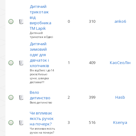
Дитячий
трикотаж
від
0
310
anko6
виробника
ТМ Lapik
Дитячий
трикотаж в Одесі
Дитячий
зимовий
одяг для
дівчаток і
1
409
КаоСеоЛін
хлопчиків
Вік від 0міс і до 14
років.Низькі
ціни, швидка
доставка!!!
Вело
2
399
Hasb
дитинство
Вело дитинство
Чи впливає
якість ручок
3
516
Ksenya
на почерк?
Чи впливає якість
ручок на почерк?