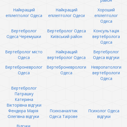
район
Найкращий
Найкращий
Хороший
епілептолог Одеса
епілептолог Одеси
епілептолог
Одеса
Вертебролог
Вертебролог Одеса
Консультація
Одеса Черемушки
Київський район
вертебролога
Одеса
Вертебролог місто
Найкращий
Вертебролог
Одеса
вертебролог Одеса
Одеса відгуки
Вертеброневролог
Вертеброневрологи
Невропатологи
Одеса
Одеса
вертебрологи
Одеса
Вертебролог
Патрашку
Катерина
Вікторівна відгуки
Фендюра Марія
Психоаналітик
Психолог Одеса
Олегівна відгуки
Одеса Таїрове
відгуки
Відгуки