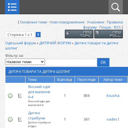
[
Оновлені теми
·
Нові повідомлення
·
Учасники
·
Правила
форуму
·
Пошук
·
RSS
]
Сторінка
1
з
1
1
Одеський форум
»
ДИТЯЧИЙ ФОРУМ
»
Дитячі товари та дитячі
шопінг
Фільтр за:
ДИТЯЧІ ТОВАРИ ТА ДИТЯЧІ ШОПІНГ
Тема
Відповіді
Перегляди
Автор теми
Якісний одяг
для малюків
1
856
ksusha
0-4
Якісний одяг для
малюків 0-4
Дитячі
стрибуни
1
361
vades1
Дитячі стрибуни
в Одесі