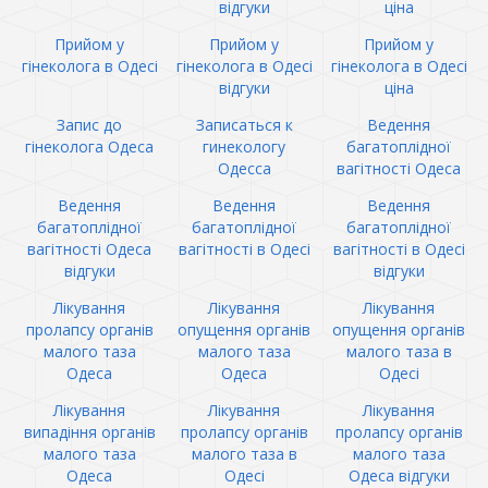
відгуки
ціна
Прийом у
Прийом у
Прийом у
гінеколога в Одесі
гінеколога в Одесі
гінеколога в Одесі
відгуки
ціна
Запис до
Записаться к
Ведення
гінеколога Одеса
гинекологу
багатоплідної
Одесса
вагітності Одеса
Ведення
Ведення
Ведення
багатоплідної
багатоплідної
багатоплідної
вагітності Одеса
вагітності в Одесі
вагітності в Одесі
відгуки
відгуки
Лікування
Лікування
Лікування
пролапсу органів
опущення органів
опущення органів
малого таза
малого таза
малого таза в
Одеса
Одеса
Одесі
Лікування
Лікування
Лікування
випадіння органів
пролапсу органів
пролапсу органів
малого таза
малого таза в
малого таза
Одеса
Одесі
Одеса відгуки