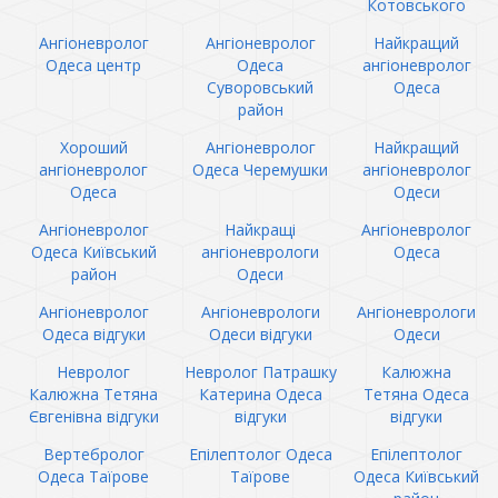
Котовського
Ангіоневролог
Ангіоневролог
Найкращий
Одеса центр
Одеса
ангіоневролог
Суворовський
Одеса
район
Хороший
Ангіоневролог
Найкращий
ангіоневролог
Одеса Черемушки
ангіоневролог
Одеса
Одеси
Ангіоневролог
Найкращі
Ангіоневролог
Одеса Київський
ангіоневрологи
Одеса
район
Одеси
Ангіоневролог
Ангіоневрологи
Ангіоневрологи
Одеса відгуки
Одеси відгуки
Одеси
Невролог
Невролог Патрашку
Калюжна
Калюжна Тетяна
Катерина Одеса
Тетяна Одеса
Євгенівна відгуки
відгуки
відгуки
Вертебролог
Епілептолог Одеса
Епілептолог
Одеса Таїрове
Таїрове
Одеса Київський