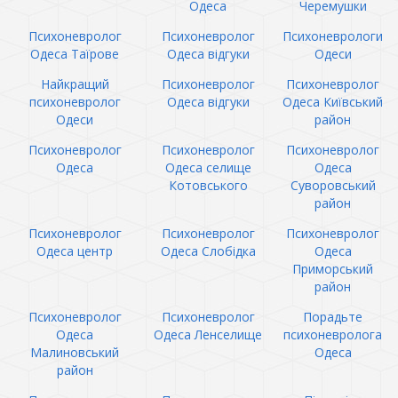
Одеса
Черемушки
Психоневролог
Психоневролог
Психоневрологи
Одеса Таїрове
Одеса відгуки
Одеси
Найкращий
Психоневролог
Психоневролог
психоневролог
Одеса відгуки
Одеса Київський
Одеси
район
Психоневролог
Психоневролог
Психоневролог
Одеса
Одеса селище
Одеса
Котовського
Суворовський
район
Психоневролог
Психоневролог
Психоневролог
Одеса центр
Одеса Слобідка
Одеса
Приморський
район
Психоневролог
Психоневролог
Порадьте
Одеса
Одеса Ленселище
психоневролога
Малиновський
Одеса
район