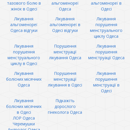
тазового болю в
альгоменореї
альгоменореї в
жінок в Одесі
Одеса
Одесі
Лікування
Лікування
Лікування
альгоменореї
альгоменореї в
порушення
Одеса відгуки
Одесі відгуки
менструального
циклу Одеса
Лікування
Порушення
Лікування
порушення
менструації
порушення
менструального
лікування Одеса
менструації Одеса
циклу в Одесі
Лікування
Порушення
Лікування
болісних місячних
менструації
порушення
Одеса
лікування в Одесі
менструації в
Одесі
Лікування
Підкажіть
болісних місячних
дорослого
в Одесі
гінеколога Одеса
ЛОР Одеса
Черемушки
Андролог Одеса