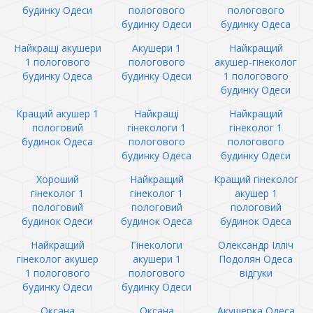
будинку Одеси
пологового
пологового
будинку Одеси
будинку Одеса
Найкращі акушери
Акушери 1
Найкращий
1 пологового
пологового
акушер-гінеколог
будинку Одеса
будинку Одеси
1 пологового
будинку Одеси
Кращий акушер 1
Найкращі
Найкращий
пологовий
гінекологи 1
гінеколог 1
будинок Одеса
пологового
пологового
будинку Одеса
будинку Одеси
Хороший
Найкращий
Кращий гінеколог
гінеколог 1
гінеколог 1
акушер 1
пологовий
пологовий
пологовий
будинок Одеси
будинок Одеса
будинок Одеса
Найкращий
Гінекологи
Олександр Ілліч
гінеколог акушер
акушери 1
Подолян Одеса
1 пологового
пологового
відгуки
будинку Одеси
будинку Одеси
Оксана
Оксана
Акушерка Одеса