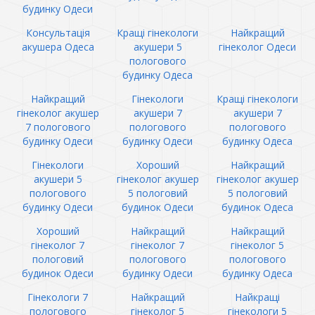
будинку Одеси
Консультація
Кращі гінекологи
Найкращий
акушера Одеса
акушери 5
гінеколог Одеси
пологового
будинку Одеса
Найкращий
Гінекологи
Кращі гінекологи
гінеколог акушер
акушери 7
акушери 7
7 пологового
пологового
пологового
будинку Одеси
будинку Одеси
будинку Одеса
Гінекологи
Хороший
Найкращий
акушери 5
гінеколог акушер
гінеколог акушер
пологового
5 пологовий
5 пологовий
будинку Одеси
будинок Одеси
будинок Одеса
Хороший
Найкращий
Найкращий
гінеколог 7
гінеколог 7
гінеколог 5
пологовий
пологового
пологового
будинок Одеси
будинку Одеси
будинку Одеса
Гінекологи 7
Найкращий
Найкращі
пологового
гінеколог 5
гінекологи 5