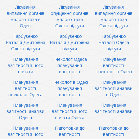
Лікування
Лікування
Лікування
випадіння органів
опущення органів
випадіння органів
малого таза в
малого таза
малого таза
Одесі
Одеса відгуки
Одеса відгуки
Гарбузенко
Гарбузенко
Гарбузенко
Наталія Дмитрівна
Наталія Дмитрівна
Наталія Одеса
Одеса відгуки
відгуки
відгуки
Планування
Гінеколог Одеса
Планування
вагітності з чого
планування
вагітності
почати
вагітності
гінеколог в Одесі
Планування
Гінеколог в Одесі
Планування
вагітності
планування
вагітності аналізи
гінеколог Одеса
вагітності
в Одесі
Планування
Планування
Планування
вагітності аналізи
вагітності з чого
вагітності аналізи
Одеса
почати Одеса
Планування
Підготовка до
Підготовка до
вагітності з чого
вагітності
вагітності