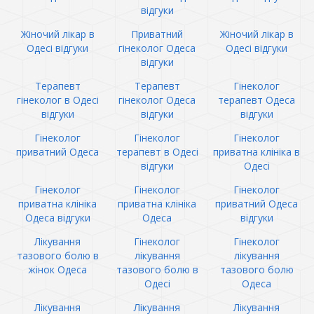
відгуки
Жіночий лікар в
Приватний
Жіночий лікар в
Одесі відгуки
гінеколог Одеса
Одесі відгуки
відгуки
Терапевт
Терапевт
Гінеколог
гінеколог в Одесі
гінеколог Одеса
терапевт Одеса
відгуки
відгуки
відгуки
Гінеколог
Гінеколог
Гінеколог
приватний Одеса
терапевт в Одесі
приватна клініка в
відгуки
Одесі
Гінеколог
Гінеколог
Гінеколог
приватна клініка
приватна клініка
приватний Одеса
Одеса відгуки
Одеса
відгуки
Лікування
Гінеколог
Гінеколог
тазового болю в
лікування
лікування
жінок Одеса
тазового болю в
тазового болю
Одесі
Одеса
Лікування
Лікування
Лікування