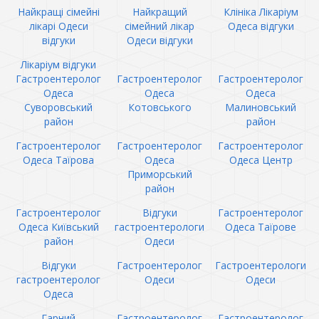
Найкращі сімейні
Найкращий
Клініка Лікаріум
лікарі Одеси
сімейний лікар
Одеса відгуки
відгуки
Одеси відгуки
Лікаріум відгуки
Гастроентеролог
Гастроентеролог
Гастроентеролог
Одеса
Одеса
Одеса
Суворовський
Котовського
Малиновський
район
район
Гастроентеролог
Гастроентеролог
Гастроентеролог
Одеса Таїрова
Одеса
Одеса Центр
Приморський
район
Гастроентеролог
Відгуки
Гастроентеролог
Одеса Київський
гастроентерологи
Одеса Таїрове
район
Одеси
Відгуки
Гастроентеролог
Гастроентерологи
гастроентеролог
Одеси
Одеси
Одеса
Гарний
Гастроентеролог
Гастроентеролог