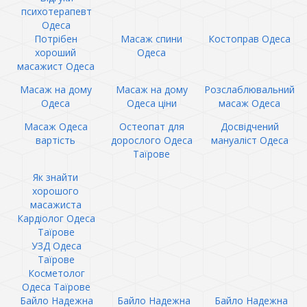
психотерапевт
Одеса
Потрібен
Масаж спини
Костоправ Одеса
хороший
Одеса
масажист Одеса
Масаж на дому
Масаж на дому
Розслаблювальний
Одеса
Одеса ціни
масаж Одеса
Масаж Одеса
Остеопат для
Досвідчений
вартість
дорослого Одеса
мануаліст Одеса
Таїрове
Як знайти
хорошого
масажиста
Кардіолог Одеса
Таїрове
УЗД Одеса
Таїрове
Косметолог
Одеса Таїрове
Байло Надежна
Байло Надежна
Байло Надежна