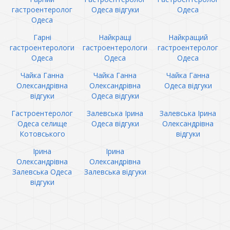
гастроентеролог
Одеса відгуки
Одеса
Одеса
Гарні
Найкращі
Найкращий
гастроентерологи
гастроентерологи
гастроентеролог
Одеса
Одеса
Одеса
Чайка Ганна
Чайка Ганна
Чайка Ганна
Олександрівна
Олександрівна
Одеса відгуки
відгуки
Одеса відгуки
Гастроентеролог
Залевська Ірина
Залевська Ірина
Одеса селище
Одеса відгуки
Олександрівна
Котовського
відгуки
Ірина
Ірина
Олександрівна
Олександрівна
Залевська Одеса
Залевська відгуки
відгуки