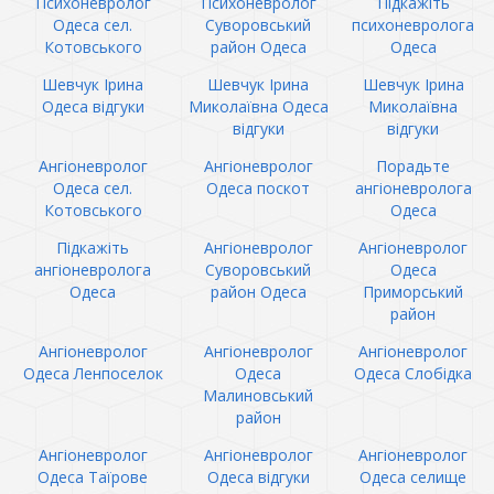
Психоневролог
Психоневролог
Підкажіть
Одеса сел.
Суворовський
психоневролога
Котовського
район Одеса
Одеса
Шевчук Ірина
Шевчук Ірина
Шевчук Ірина
Одеса відгуки
Миколаївна Одеса
Миколаївна
відгуки
відгуки
Ангіоневролог
Ангіоневролог
Порадьте
Одеса сел.
Одеса поскот
ангіоневролога
Котовського
Одеса
Підкажіть
Ангіоневролог
Ангіоневролог
ангіоневролога
Суворовський
Одеса
Одеса
район Одеса
Приморський
район
Ангіоневролог
Ангіоневролог
Ангіоневролог
Одеса Ленпоселок
Одеса
Одеса Слобідка
Малиновський
район
Ангіоневролог
Ангіоневролог
Ангіоневролог
Одеса Таїрове
Одеса відгуки
Одеса селище