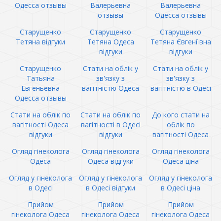
Одесса отзывы
Валерьевна
Валерьевна
отзывы
Одесса отзывы
Старущенко
Старущенко
Старущенко
Тетяна відгуки
Тетяна Одеса
Тетяна Євгеніївна
відгуки
відгуки
Старущенко
Стати на облік у
Стати на облік у
Татьяна
зв'язку з
зв'язку з
Евгеньевна
вагітністю Одеса
вагітністю в Одесі
Одесса отзывы
Стати на облік по
Стати на облік по
До кого стати на
вагітності Одеса
вагітності в Одесі
облік по
відгуки
відгуки
вагітності Одеса
Огляд гінеколога
Огляд гінеколога
Огляд гінеколога
Одеса
Одеса відгуки
Одеса ціна
Огляд у гінеколога
Огляд у гінеколога
Огляд у гінеколога
в Одесі
в Одесі відгуки
в Одесі ціна
Прийом
Прийом
Прийом
гінеколога Одеса
гінеколога Одеса
гінеколога Одеса