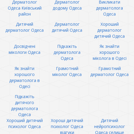
Дерматолог
Дерматолог
Викликати
Одеса Київський
додому Одеса
дерматолога
район
Одеса
Дитячий
Дерматолог
Хороший
дерматолог Одеса
дитячий Одеса
дерматолог
дитячий Одеса
Досвідчені
Підкажіть
Як знайти
мікологи Одеса
дерматолога
хорошого
Одеса
міколога в Одесі
Як знайти
Грамотний
Грамотний
хорошого
міколог Одеса
дерматолог Одеса
дерматолога в
Одесі
Підкажіть
дитячого
дерматолога
Одеса
Хороший дитячий
Хороші дитячий
Дитячий
психолог Одеса
психолог Одеса
нейропсихолог
відгуки
Одеса селище