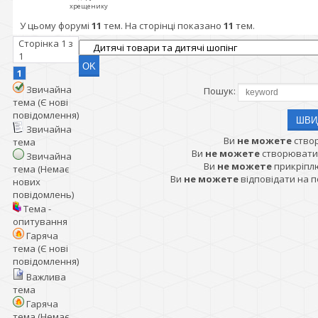
хрещенику
У цьому форумі
11
тем. На сторінці показано
11
тем.
Сторінка
1
з
1
1
Звичайна
Пошук:
тема (Є нові
повідомлення)
Звичайна
Ви
не можете
ство
тема
Ви
не можете
створювати
Звичайна
Ви
не можете
прикріпл
тема (Немає
Ви
не можете
відповідати на 
нових
повідомлень)
Тема -
опитування
Гаряча
тема (Є нові
повідомлення)
Важлива
тема
Гаряча
тема (Немає