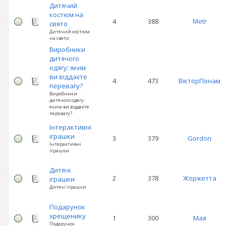
Дитячий
костюм на
4
388
Metr
свято
Дитячий костюм
на свято
Виробники
дитячого
одягу: яким
ви віддаєте
4
473
ВікторПонам
перевагу?
Виробники
дитячого одягу:
яким ви віддаєте
перевагу?
Інтерактивні
іграшки
3
379
Gordon
Інтерактивні
іграшки
Дитячі
2
378
Жоржетта
іграшки
Дитячі іграшки
Подарунок
хрещенику
1
300
Мая
Подарунок