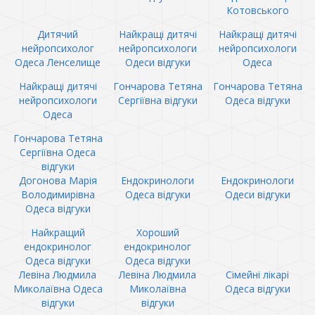
Котовського
Дитячий
Найкращі дитячі
Найкращі дитячі
нейропсихолог
нейропсихологи
нейропсихологи
Одеса Ленселище
Одеси відгуки
Одеса
Найкращі дитячі
Гончарова Тетяна
Гончарова Тетяна
нейропсихологи
Сергіївна відгуки
Одеса відгуки
Одеса
Гончарова Тетяна
Сергіївна Одеса
відгуки
Догонова Марія
Ендокринологи
Ендокринологи
Володимирівна
Одеса відгуки
Одеси відгуки
Одеса відгуки
Найкращий
Хороший
ендокринолог
ендокринолог
Одеса відгуки
Одеса відгуки
Левіна Людмила
Левіна Людмила
Сімейні лікарі
Миколаївна Одеса
Миколаївна
Одеса відгуки
відгуки
відгуки