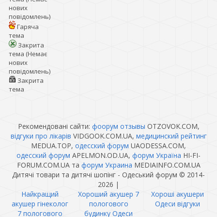
нових
повідомлень)
Гаряча
тема
Закрита
тема (Немає
нових
повідомлень)
Закрита
тема
Рекомендовані сайти:
фоорум отзывы
OTZOVOK.COM,
відгуки про лікарів
VIDGOOK.COM.UA,
медицинский рейтинг
MEDUA.TOP,
одесский форум
UAODESSA.COM,
одесский форум
APELMON.OD.UA,
форум Україна
HI-FI-
FORUM.COM.UA та
форум Украина
MEDIAINFO.COM.UA
Дитячі товари та дитячі шопінг - Одеський форум © 2014-
2026
|
Найкращий
Хороший акушер 7
Хороші акушери
акушер гінеколог
пологового
Одеси відгуки
7 пологового
будинку Одеси