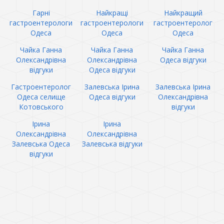
Гарні
Найкращі
Найкращий
гастроентерологи
гастроентерологи
гастроентеролог
Одеса
Одеса
Одеса
Чайка Ганна
Чайка Ганна
Чайка Ганна
Олександрівна
Олександрівна
Одеса відгуки
відгуки
Одеса відгуки
Гастроентеролог
Залевська Ірина
Залевська Ірина
Одеса селище
Одеса відгуки
Олександрівна
Котовського
відгуки
Ірина
Ірина
Олександрівна
Олександрівна
Залевська Одеса
Залевська відгуки
відгуки