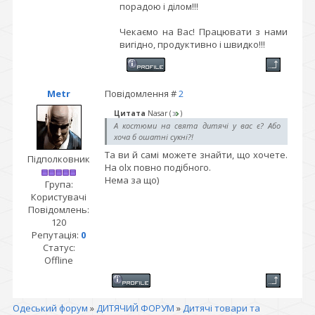
порадою і ділом!!!
Чекаємо на Вас! Працювати з нами
вигідно, продуктивно і швидко!!!
Metr
Повідомлення #
2
Цитата
Nasar
(
)
А костюми на свята дитячі у вас є? Або
хоча б ошатні сукні?!
Та ви й самі можете знайти, що хочете.
Підполковник
На olx повно подібного.
Нема за що)
Група:
Користувачі
Повідомлень:
120
Репутація:
0
Статус:
Offline
Одеський форум
»
ДИТЯЧИЙ ФОРУМ
»
Дитячі товари та