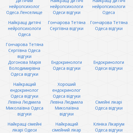
Дитячий
Найкращі дитячі
Найкращі дитячі
нейропсихолог
нейропсихологи
нейропсихологи
Одеса Ленселище
Одеси відгуки
Одеса
Найкращі дитячі
Гончарова Тетяна
Гончарова Тетяна
нейропсихологи
Сергіївна відгуки
Одеса відгуки
Одеса
Гончарова Тетяна
Сергіївна Одеса
відгуки
Догонова Марія
Ендокринологи
Ендокринологи
Володимирівна
Одеса відгуки
Одеси відгуки
Одеса відгуки
Найкращий
Хороший
ендокринолог
ендокринолог
Одеса відгуки
Одеса відгуки
Левіна Людмила
Левіна Людмила
Сімейні лікарі
Миколаївна Одеса
Миколаївна
Одеса відгуки
відгуки
відгуки
Найкращі сімейні
Найкращий
Клініка Лікаріум
лікарі Одеси
сімейний лікар
Одеса відгуки