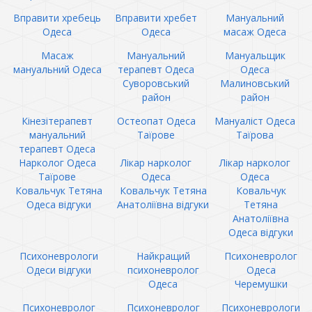
Вправити хребець
Вправити хребет
Мануальний
Одеса
Одеса
масаж Одеса
Масаж
Мануальний
Мануальщик
мануальний Одеса
терапевт Одеса
Одеса
Суворовський
Малиновський
район
район
Кінезітерапевт
Остеопат Одеса
Мануаліст Одеса
мануальний
Таїрове
Таїрова
терапевт Одеса
Нарколог Одеса
Лікар нарколог
Лікар нарколог
Таїрове
Одеса
Одеса
Ковальчук Тетяна
Ковальчук Тетяна
Ковальчук
Одеса відгуки
Анатоліївна відгуки
Тетяна
Анатоліївна
Одеса відгуки
Психоневрологи
Найкращий
Психоневролог
Одеси відгуки
психоневролог
Одеса
Одеса
Черемушки
Психоневролог
Психоневролог
Психоневрологи