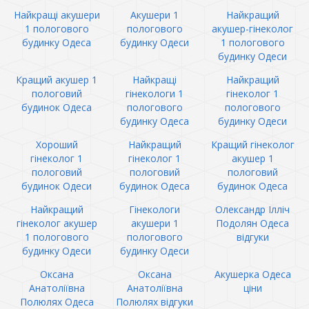
Найкращі акушери
Акушери 1
Найкращий
1 пологового
пологового
акушер-гінеколог
будинку Одеса
будинку Одеси
1 пологового
будинку Одеси
Кращий акушер 1
Найкращі
Найкращий
пологовий
гінекологи 1
гінеколог 1
будинок Одеса
пологового
пологового
будинку Одеса
будинку Одеси
Хороший
Найкращий
Кращий гінеколог
гінеколог 1
гінеколог 1
акушер 1
пологовий
пологовий
пологовий
будинок Одеси
будинок Одеса
будинок Одеса
Найкращий
Гінекологи
Олександр Ілліч
гінеколог акушер
акушери 1
Подолян Одеса
1 пологового
пологового
відгуки
будинку Одеси
будинку Одеси
Оксана
Оксана
Акушерка Одеса
Анатоліївна
Анатоліївна
ціни
Полюлях Одеса
Полюлях відгуки