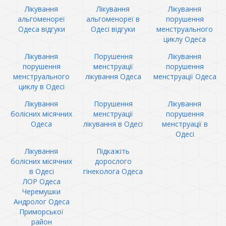
Лікування
Лікування
Лікування
альгоменореї
альгоменореї в
порушення
Одеса відгуки
Одесі відгуки
менструального
циклу Одеса
Лікування
Порушення
Лікування
порушення
менструації
порушення
менструального
лікування Одеса
менструації Одеса
циклу в Одесі
Лікування
Порушення
Лікування
болісних місячних
менструації
порушення
Одеса
лікування в Одесі
менструації в
Одесі
Лікування
Підкажіть
болісних місячних
дорослого
в Одесі
гінеколога Одеса
ЛОР Одеса
Черемушки
Андролог Одеса
Приморської
район