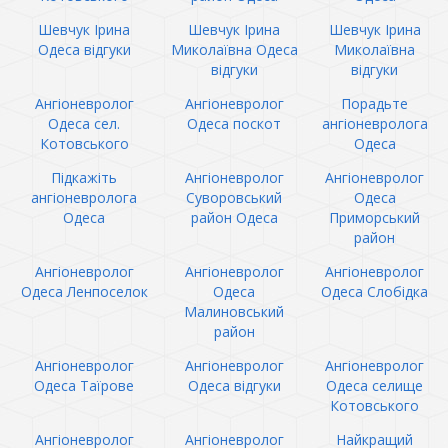
Шевчук Ірина
Шевчук Ірина
Шевчук Ірина
Одеса відгуки
Миколаївна Одеса
Миколаївна
відгуки
відгуки
Ангіоневролог
Ангіоневролог
Порадьте
Одеса сел.
Одеса поскот
ангіоневролога
Котовського
Одеса
Підкажіть
Ангіоневролог
Ангіоневролог
ангіоневролога
Суворовський
Одеса
Одеса
район Одеса
Приморський
район
Ангіоневролог
Ангіоневролог
Ангіоневролог
Одеса Ленпоселок
Одеса
Одеса Слобідка
Малиновський
район
Ангіоневролог
Ангіоневролог
Ангіоневролог
Одеса Таїрове
Одеса відгуки
Одеса селище
Котовського
Ангіоневролог
Ангіоневролог
Найкращий