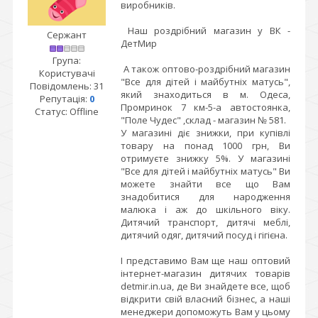
виробників.
Наш роздрібний магазин у ВК -
Сержант
ДетМир
Група:
А також оптово-роздрібний магазин
Користувачі
"Все для дітей і майбутніх матусь",
Повідомлень:
31
який знаходиться в м. Одеса,
Репутація:
0
Промринок 7 км-5-а автостоянка,
Статус:
Offline
"Поле Чудес" ,склад - магазин № 581.
У магазині діє знижки, при купівлі
товару на понад 1000 грн, Ви
отримуєте знижку 5%. У магазині
"Все для дітей і майбутніх матусь" Ви
можете знайти все що Вам
знадобитися для народження
малюка і аж до шкільного віку.
Дитячий транспорт, дитячі меблі,
дитячий одяг, дитячий посуд і гігієна.
І представимо Вам ще наш оптовий
інтернет-магазин дитячих товарів
detmir.in.ua, де Ви знайдете все, щоб
відкрити свій власний бізнес, а наші
менеджери допоможуть Вам у цьому