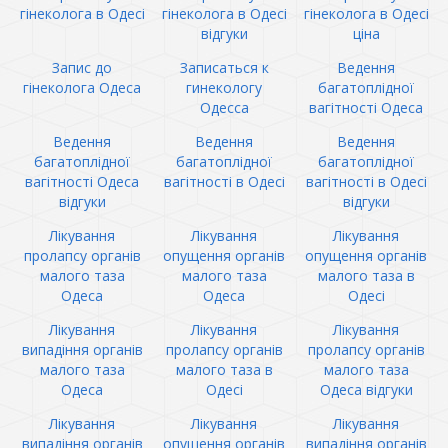
гінеколога в Одесі
гінеколога в Одесі
гінеколога в Одесі
відгуки
ціна
Запис до
Записаться к
Ведення
гінеколога Одеса
гинекологу
багатоплідної
Одесса
вагітності Одеса
Ведення
Ведення
Ведення
багатоплідної
багатоплідної
багатоплідної
вагітності Одеса
вагітності в Одесі
вагітності в Одесі
відгуки
відгуки
Лікування
Лікування
Лікування
пролапсу органів
опущення органів
опущення органів
малого таза
малого таза
малого таза в
Одеса
Одеса
Одесі
Лікування
Лікування
Лікування
випадіння органів
пролапсу органів
пролапсу органів
малого таза
малого таза в
малого таза
Одеса
Одесі
Одеса відгуки
Лікування
Лікування
Лікування
випадіння органів
опущення органів
випадіння органів