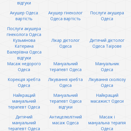
відгуки
Акушер Одеса
Акушер гінеколог
Послуги акушера
вартість
Одеса вартість
Одеса
Послуги акушера
гінеколога Одеса
Кузьмінова
Лікар дієтолог
Дитячий дієтолог
Катерина
Одеса
Одеса Таїрове
Валеріївна Одеса
відгуки
Масаж недорого
Мануальний
Мануальник
Одеса
терапевт Одеса
Одеса
Корекція хребта
Лікування хребта
Лікування сколіозу
Одеса
Одеса
Одеса
Найкращий
Мануальний
Найкращий
мануальний
терапевт Одеса
масажист Одеси
терапевт Одеса
відгуки
Дитячий
Антицелюлітний
Масаж і
мануальний
масаж Одеса
мануальна терапія
терапевт Одеса
Одеса