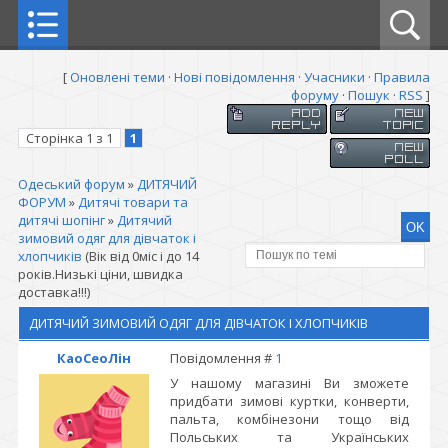
[
Оновлені теми
·
Нові повідомлення
·
Учасники
·
Правила
форуму
·
Пошук
·
RSS
]
Сторінка
1
з
1
1
Одеський форум
»
ДИТЯЧИЙ
ФОРУМ
»
Дитячі товари та
дитячі шопінг
»
Дитячий
зимовий одяг для дівчаток і
хлопчиків
(Вік від 0міс і до 14
років.Низькі ціни, швидка
доставка!!!)
ДИТЯЧИЙ ЗИМОВИЙ ОДЯГ ДЛЯ ДІВЧАТОК І ХЛОПЧИКІВ
КаоСеоЛін
Повідомлення #
1
У нашому магазині Ви зможете
придбати зимові куртки, конверти,
пальта, комбінезони тощо від
Польських та Українських