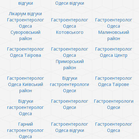
відгуки
Одеси відгуки
Лікаріум відгуки
Гастроентеролог
Гастроентеролог
Гастроентеролог
Одеса
Одеса
Одеса
Суворовський
Котовського
Малиновський
район
район
Гастроентеролог
Гастроентеролог
Гастроентеролог
Одеса Таїрова
Одеса
Одеса Центр
Приморський
район
Гастроентеролог
Відгуки
Гастроентеролог
Одеса Київський
гастроентерологи
Одеса Таїрове
район
Одеси
Відгуки
Гастроентеролог
Гастроентерологи
гастроентеролог
Одеси
Одеси
Одеса
Гарний
Гастроентеролог
Гастроентеролог
гастроентеролог
Одеса відгуки
Одеса
Одеса