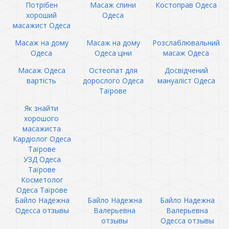
Потрібен
Масаж спини
Костоправ Одеса
хороший
Одеса
масажист Одеса
Масаж на дому
Масаж на дому
Розслаблювальний
Одеса
Одеса ціни
масаж Одеса
Масаж Одеса
Остеопат для
Досвідчений
вартість
дорослого Одеса
мануаліст Одеса
Таїрове
Як знайти
хорошого
масажиста
Кардіолог Одеса
Таїрове
УЗД Одеса
Таїрове
Косметолог
Одеса Таїрове
Байло Надежна
Байло Надежна
Байло Надежна
Одесса отзывы
Валерьевна
Валерьевна
отзывы
Одесса отзывы