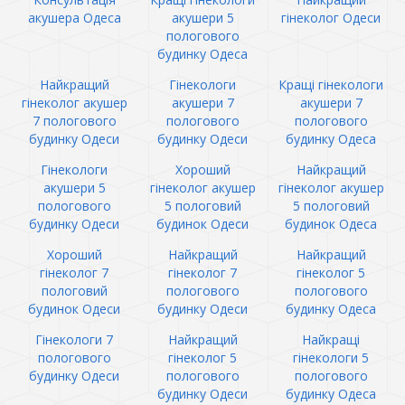
акушера Одеса
акушери 5
гінеколог Одеси
пологового
будинку Одеса
Найкращий
Гінекологи
Кращі гінекологи
гінеколог акушер
акушери 7
акушери 7
7 пологового
пологового
пологового
будинку Одеси
будинку Одеси
будинку Одеса
Гінекологи
Хороший
Найкращий
акушери 5
гінеколог акушер
гінеколог акушер
пологового
5 пологовий
5 пологовий
будинку Одеси
будинок Одеси
будинок Одеса
Хороший
Найкращий
Найкращий
гінеколог 7
гінеколог 7
гінеколог 5
пологовий
пологового
пологового
будинок Одеси
будинку Одеси
будинку Одеса
Гінекологи 7
Найкращий
Найкращі
пологового
гінеколог 5
гінекологи 5
будинку Одеси
пологового
пологового
будинку Одеси
будинку Одеса