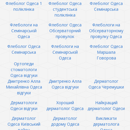
Флеболог Одеса 1
Флеболог Одеса
Флеболог Одеса
поліклініка
студентська
Семінарська
поліклініка
Флебологи на
Флеболог Одеса
Флебологи на
Семінарській
Обсерваторний
Обсерваторному
Одеса
провулок
провулку Одеса
Флеболог Одеса
Флебологи на
Флеболог Одеса
Семінарська
Семінарській
Маршала
Одеса
Говорова
Ортопеди
стоматологи
Одеса відгуки
Дмитренко Алла
Дмитренко Алла
Дерматолог
Михайлівна Одеса
Одеса відгуки
Одеса Черемушки
відгуки
Дерматологи
Хороший
Найкращий
Одеси відгуки
дерматолог Одеса
дерматолог Одеси
Дерматолог
Дерматолог
Викликати
Одеса Київський
додому Одеса
дерматолога
район
Одеса