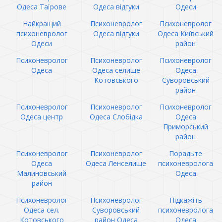
Одеса Таїрове
Одеса відгуки
Одеси
Найкращий
Психоневролог
Психоневролог
психоневролог
Одеса відгуки
Одеса Київський
Одеси
район
Психоневролог
Психоневролог
Психоневролог
Одеса
Одеса селище
Одеса
Котовського
Суворовський
район
Психоневролог
Психоневролог
Психоневролог
Одеса центр
Одеса Слобідка
Одеса
Приморський
район
Психоневролог
Психоневролог
Порадьте
Одеса
Одеса Ленселище
психоневролога
Малиновський
Одеса
район
Психоневролог
Психоневролог
Підкажіть
Одеса сел.
Суворовський
психоневролога
Котовського
район Одеса
Одеса