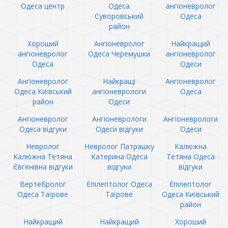
Одеса центр
Одеса
ангіоневролог
Суворовський
Одеса
район
Хороший
Ангіоневролог
Найкращий
ангіоневролог
Одеса Черемушки
ангіоневролог
Одеса
Одеси
Ангіоневролог
Найкращі
Ангіоневролог
Одеса Київський
ангіоневрологи
Одеса
район
Одеси
Ангіоневролог
Ангіоневрологи
Ангіоневрологи
Одеса відгуки
Одеси відгуки
Одеси
Невролог
Невролог Патрашку
Калюжна
Калюжна Тетяна
Катерина Одеса
Тетяна Одеса
Євгенівна відгуки
відгуки
відгуки
Вертебролог
Епілептолог Одеса
Епілептолог
Одеса Таїрове
Таїрове
Одеса Київський
район
Найкращий
Найкращий
Хороший