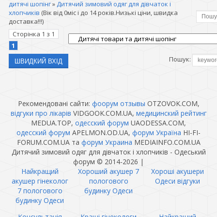
дитячі шопінг
»
Дитячий зимовий одяг для дівчаток і
хлопчиків
(Вік від 0міс і до 14 років.Низькі ціни, швидка
доставка!!!)
Сторінка
1
з
1
1
Пошук:
Рекомендовані сайти:
фоорум отзывы
OTZOVOK.COM,
відгуки про лікарів
VIDGOOK.COM.UA,
медицинский рейтинг
MEDUA.TOP,
одесский форум
UAODESSA.COM,
одесский форум
APELMON.OD.UA,
форум Україна
HI-FI-
FORUM.COM.UA та
форум Украина
MEDIAINFO.COM.UA
Дитячий зимовий одяг для дівчаток і хлопчиків - Одеський
форум © 2014-2026
|
Найкращий
Хороший акушер 7
Хороші акушери
акушер гінеколог
пологового
Одеси відгуки
7 пологового
будинку Одеси
будинку Одеси
Консультація
Кращі гінекологи
Найкращий