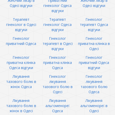
Жіночий лікар в
Приватний
Жіночий лікар в
Одесі відгуки
гінеколог Одеса
Одесі відгуки
відгуки
Терапевт
Терапевт
Гінеколог
гінеколог в Одесі
гінеколог Одеса
терапевт Одеса
відгуки
відгуки
відгуки
Гінеколог
Гінеколог
Гінеколог
приватний Одеса
терапевт в Одесі
приватна клініка в
відгуки
Одесі
Гінеколог
Гінеколог
Гінеколог
приватна клініка
приватна клініка
приватний Одеса
Одеса відгуки
Одеса
відгуки
Лікування
Гінеколог
Гінеколог
тазового болю в
лікування
лікування
жінок Одеса
тазового болю в
тазового болю
Одесі
Одеса
Лікування
Лікування
Лікування
тазового болю в
альгоменореї
альгоменореї в
жінок в Одесі
Одеса
Одесі