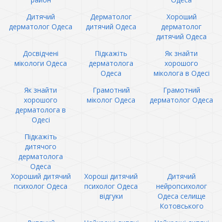
Дитячий
Дерматолог
Хороший
дерматолог Одеса
дитячий Одеса
дерматолог
дитячий Одеса
Досвідчені
Підкажіть
Як знайти
мікологи Одеса
дерматолога
хорошого
Одеса
міколога в Одесі
Як знайти
Грамотний
Грамотний
хорошого
міколог Одеса
дерматолог Одеса
дерматолога в
Одесі
Підкажіть
дитячого
дерматолога
Одеса
Хороший дитячий
Хороші дитячий
Дитячий
психолог Одеса
психолог Одеса
нейропсихолог
відгуки
Одеса селище
Котовського