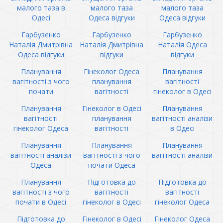
малого таза в
малого таза
малого таза
Одесі
Одеса відгуки
Одеса відгуки
Гарбузенко
Гарбузенко
Гарбузенко
Наталія Дмитрівна
Наталія Дмитрівна
Наталія Одеса
Одеса відгуки
відгуки
відгуки
Планування
Гінеколог Одеса
Планування
вагітності з чого
планування
вагітності
почати
вагітності
гінеколог в Одесі
Планування
Гінеколог в Одесі
Планування
вагітності
планування
вагітності аналізи
гінеколог Одеса
вагітності
в Одесі
Планування
Планування
Планування
вагітності аналізи
вагітності з чого
вагітності аналізи
Одеса
почати Одеса
Планування
Підготовка до
Підготовка до
вагітності з чого
вагітності
вагітності
почати в Одесі
гінеколог в Одесі
гінеколог Одеса
Підготовка до
Гінеколог в Одесі
Гінеколог Одеса