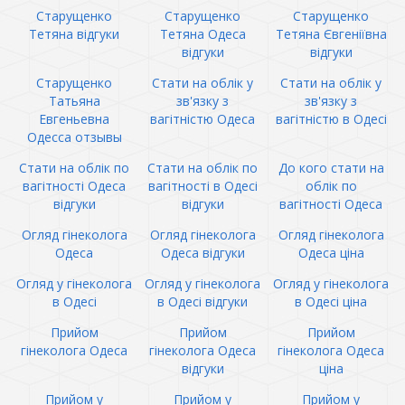
Старущенко
Старущенко
Старущенко
Тетяна відгуки
Тетяна Одеса
Тетяна Євгеніївна
відгуки
відгуки
Старущенко
Стати на облік у
Стати на облік у
Татьяна
зв'язку з
зв'язку з
Евгеньевна
вагітністю Одеса
вагітністю в Одесі
Одесса отзывы
Стати на облік по
Стати на облік по
До кого стати на
вагітності Одеса
вагітності в Одесі
облік по
відгуки
відгуки
вагітності Одеса
Огляд гінеколога
Огляд гінеколога
Огляд гінеколога
Одеса
Одеса відгуки
Одеса ціна
Огляд у гінеколога
Огляд у гінеколога
Огляд у гінеколога
в Одесі
в Одесі відгуки
в Одесі ціна
Прийом
Прийом
Прийом
гінеколога Одеса
гінеколога Одеса
гінеколога Одеса
відгуки
ціна
Прийом у
Прийом у
Прийом у