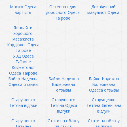
Масаж Одеса
Остеопат для
Досвідчений
вартість
дорослого Одеса
мануаліст Одеса
Таїрове
Як знайти
хорошого
масажиста
Кардіолог Одеса
Таїрове
УЗД Одеса
Таїрове
Косметолог
Одеса Таїрове
Байло Надежна
Байло Надежна
Байло Надежна
Одесса отзывы
Валерьевна
Валерьевна
отзывы
Одесса отзывы
Старущенко
Старущенко
Старущенко
Тетяна відгуки
Тетяна Одеса
Тетяна Євгеніївна
відгуки
відгуки
Старущенко
Стати на облік у
Стати на облік у
Татьяна
зв'язку з
зв'язку з