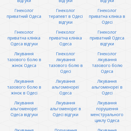
відгуки
відгуки
відгуки
Гінеколог
Гінеколог
Гінеколог
приватний Одеса
терапевт в Одесі
приватна клініка в
відгуки
Одесі
Гінеколог
Гінеколог
Гінеколог
приватна клініка
приватна клініка
приватний Одеса
Одеса відгуки
Одеса
відгуки
Лікування
Гінеколог
Гінеколог
тазового болю в
лікування
лікування
жінок Одеса
тазового болю в
тазового болю
Одесі
Одеса
Лікування
Лікування
Лікування
тазового болю в
альгоменореї
альгоменореї в
жінок в Одесі
Одеса
Одесі
Лікування
Лікування
Лікування
альгоменореї
альгоменореї в
порушення
Одеса відгуки
Одесі відгуки
менструального
циклу Одеса
Лікування
Порушення
Лікування