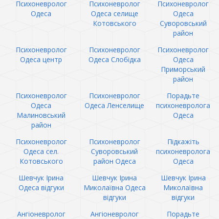
Психоневролог
Психоневролог
Психоневролог
Одеса
Одеса селище
Одеса
Котовського
Суворовський
район
Психоневролог
Психоневролог
Психоневролог
Одеса центр
Одеса Слобідка
Одеса
Приморський
район
Психоневролог
Психоневролог
Порадьте
Одеса
Одеса Ленселище
психоневролога
Малиновський
Одеса
район
Психоневролог
Психоневролог
Підкажіть
Одеса сел.
Суворовський
психоневролога
Котовського
район Одеса
Одеса
Шевчук Ірина
Шевчук Ірина
Шевчук Ірина
Одеса відгуки
Миколаївна Одеса
Миколаївна
відгуки
відгуки
Ангіоневролог
Ангіоневролог
Порадьте