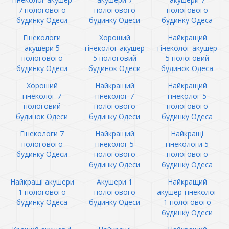
7 пологового
пологового
пологового
будинку Одеси
будинку Одеси
будинку Одеса
Гінекологи
Хороший
Найкращий
акушери 5
гінеколог акушер
гінеколог акушер
пологового
5 пологовий
5 пологовий
будинку Одеси
будинок Одеси
будинок Одеса
Хороший
Найкращий
Найкращий
гінеколог 7
гінеколог 7
гінеколог 5
пологовий
пологового
пологового
будинок Одеси
будинку Одеси
будинку Одеса
Гінекологи 7
Найкращий
Найкращі
пологового
гінеколог 5
гінекологи 5
будинку Одеси
пологового
пологового
будинку Одеси
будинку Одеса
Найкращі акушери
Акушери 1
Найкращий
1 пологового
пологового
акушер-гінеколог
будинку Одеса
будинку Одеси
1 пологового
будинку Одеси