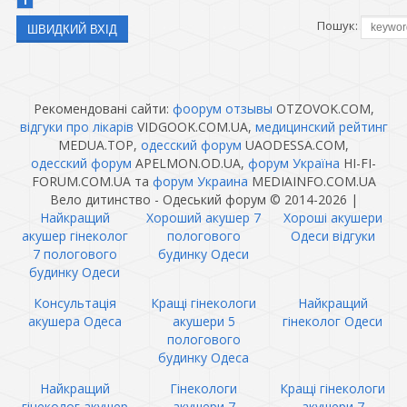
1
Пошук:
Рекомендовані сайти:
фоорум отзывы
OTZOVOK.COM,
відгуки про лікарів
VIDGOOK.COM.UA,
медицинский рейтинг
MEDUA.TOP,
одесский форум
UAODESSA.COM,
одесский форум
APELMON.OD.UA,
форум Україна
HI-FI-
FORUM.COM.UA та
форум Украина
MEDIAINFO.COM.UA
Вело дитинство - Одеський форум © 2014-2026
|
Найкращий
Хороший акушер 7
Хороші акушери
акушер гінеколог
пологового
Одеси відгуки
7 пологового
будинку Одеси
будинку Одеси
Консультація
Кращі гінекологи
Найкращий
акушера Одеса
акушери 5
гінеколог Одеси
пологового
будинку Одеса
Найкращий
Гінекологи
Кращі гінекологи
гінеколог акушер
акушери 7
акушери 7