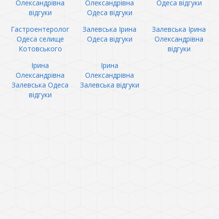
Олександрівна
Олександрівна
Одеса відгуки
відгуки
Одеса відгуки
Гастроентеролог
Залевська Ірина
Залевська Ірина
Одеса селище
Одеса відгуки
Олександрівна
Котовського
відгуки
Ірина
Ірина
Олександрівна
Олександрівна
Залевська Одеса
Залевська відгуки
відгуки