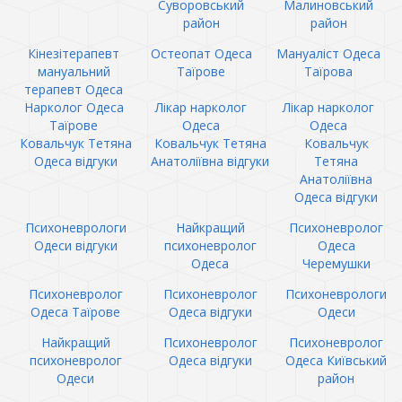
Суворовський
Малиновський
район
район
Кінезітерапевт
Остеопат Одеса
Мануаліст Одеса
мануальний
Таїрове
Таїрова
терапевт Одеса
Нарколог Одеса
Лікар нарколог
Лікар нарколог
Таїрове
Одеса
Одеса
Ковальчук Тетяна
Ковальчук Тетяна
Ковальчук
Одеса відгуки
Анатоліївна відгуки
Тетяна
Анатоліївна
Одеса відгуки
Психоневрологи
Найкращий
Психоневролог
Одеси відгуки
психоневролог
Одеса
Одеса
Черемушки
Психоневролог
Психоневролог
Психоневрологи
Одеса Таїрове
Одеса відгуки
Одеси
Найкращий
Психоневролог
Психоневролог
психоневролог
Одеса відгуки
Одеса Київський
Одеси
район