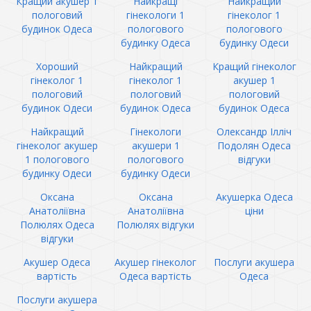
Кращий акушер 1
Найкращі
Найкращий
пологовий
гінекологи 1
гінеколог 1
будинок Одеса
пологового
пологового
будинку Одеса
будинку Одеси
Хороший
Найкращий
Кращий гінеколог
гінеколог 1
гінеколог 1
акушер 1
пологовий
пологовий
пологовий
будинок Одеси
будинок Одеса
будинок Одеса
Найкращий
Гінекологи
Олександр Ілліч
гінеколог акушер
акушери 1
Подолян Одеса
1 пологового
пологового
відгуки
будинку Одеси
будинку Одеси
Оксана
Оксана
Акушерка Одеса
Анатоліївна
Анатоліївна
ціни
Полюлях Одеса
Полюлях відгуки
відгуки
Акушер Одеса
Акушер гінеколог
Послуги акушера
вартість
Одеса вартість
Одеса
Послуги акушера