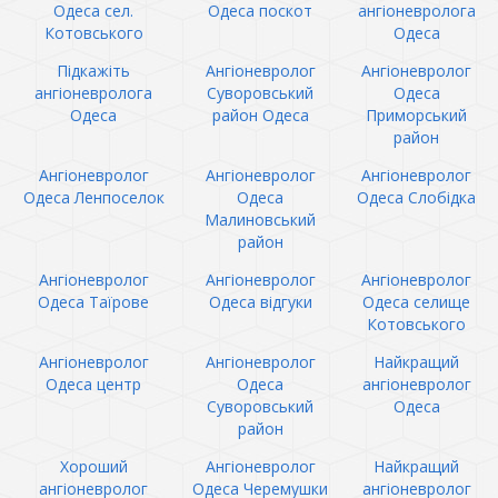
Одеса сел.
Одеса поскот
ангіоневролога
Котовського
Одеса
Підкажіть
Ангіоневролог
Ангіоневролог
ангіоневролога
Суворовський
Одеса
Одеса
район Одеса
Приморський
район
Ангіоневролог
Ангіоневролог
Ангіоневролог
Одеса Ленпоселок
Одеса
Одеса Слобідка
Малиновський
район
Ангіоневролог
Ангіоневролог
Ангіоневролог
Одеса Таїрове
Одеса відгуки
Одеса селище
Котовського
Ангіоневролог
Ангіоневролог
Найкращий
Одеса центр
Одеса
ангіоневролог
Суворовський
Одеса
район
Хороший
Ангіоневролог
Найкращий
ангіоневролог
Одеса Черемушки
ангіоневролог