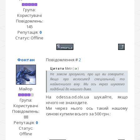
Група:
Користувачі
Повідомлень:
145
Репутація:
0
Статус:
Offline
Фонтан
Повідомлення #
2
Цитата
Metr
(
)
Не зовсім зрозуміло, про що ви говорите.
Якщо про велосипед спеціальний, то
найменшого віку. Ми ось якраз шукаємо
Майор
подібний до нашого дива.
На odessa.od.olx.ua шукайте, якщо
Група:
нічого не знаходите.
Користувачі
Ми через нього ось такий нашому
Повідомлень:
синові купили всього за 500 грн.:
88
Репутація:
0
Статус:
Offline