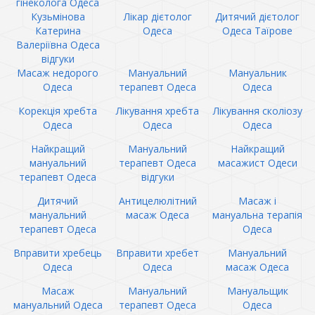
гінеколога Одеса
Кузьмінова
Лікар дієтолог
Дитячий дієтолог
Катерина
Одеса
Одеса Таїрове
Валеріївна Одеса
відгуки
Масаж недорого
Мануальний
Мануальник
Одеса
терапевт Одеса
Одеса
Корекція хребта
Лікування хребта
Лікування сколіозу
Одеса
Одеса
Одеса
Найкращий
Мануальний
Найкращий
мануальний
терапевт Одеса
масажист Одеси
терапевт Одеса
відгуки
Дитячий
Антицелюлітний
Масаж і
мануальний
масаж Одеса
мануальна терапія
терапевт Одеса
Одеса
Вправити хребець
Вправити хребет
Мануальний
Одеса
Одеса
масаж Одеса
Масаж
Мануальний
Мануальщик
мануальний Одеса
терапевт Одеса
Одеса