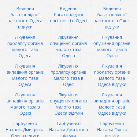
Ведення
Ведення
Ведення
багатоплідної
багатоплідної
багатоплідної
вагітності Одеса
вагітності в Одесі
вагітності в Одесі
відгуки
відгуки
Лікування
Лікування
Лікування
пролапсу органів
опущення органів
опущення органів
малого таза
малого таза
малого таза в
Одеса
Одеса
Одесі
Лікування
Лікування
Лікування
випадіння органів
пролапсу органів
пролапсу органів
малого таза
малого таза в
малого таза
Одеса
Одесі
Одеса відгуки
Лікування
Лікування
Лікування
випадіння органів
опущення органів
випадіння органів
малого таза в
малого таза
малого таза
Одесі
Одеса відгуки
Одеса відгуки
Гарбузенко
Гарбузенко
Гарбузенко
Наталія Дмитрівна
Наталія Дмитрівна
Наталія Одеса
Одеса відгуки
відгуки
відгуки