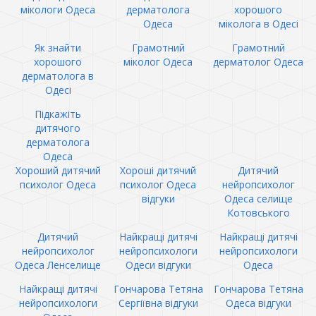
мікологи Одеса
дерматолога
хорошого
Одеса
міколога в Одесі
Як знайти
Грамотний
Грамотний
хорошого
міколог Одеса
дерматолог Одеса
дерматолога в
Одесі
Підкажіть
дитячого
дерматолога
Одеса
Хороший дитячий
Хороші дитячий
Дитячий
психолог Одеса
психолог Одеса
нейропсихолог
відгуки
Одеса селище
Котовського
Дитячий
Найкращі дитячі
Найкращі дитячі
нейропсихолог
нейропсихологи
нейропсихологи
Одеса Ленселище
Одеси відгуки
Одеса
Найкращі дитячі
Гончарова Тетяна
Гончарова Тетяна
нейропсихологи
Сергіївна відгуки
Одеса відгуки