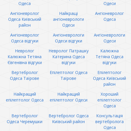
Одеса
Одеси
Ангіоневролог
Найкращі
Ангіоневролог
Одеса Київський
ангіоневрологи
Одеса
район
Одеси
Ангіоневролог
Ангіоневрологи
Ангіоневрологи
Одеса відгуки
Одеси відгуки
Одеси
Невролог
Невролог Патрашку
Калюжна
Калюжна Тетяна
Катерина Одеса
Тетяна Одеса
Євгенівна відгуки
відгуки
відгуки
Вертебролог
Епілептолог Одеса
Епілептолог
Одеса Таїрове
Таїрове
Одеса Київський
район
Найкращий
Найкращий
Хороший
епілептолог Одеса
епілептолог Одеси
епілептолог
Одеса
Вертебролог
Вертебролог Одеса
Консультація
Одеса Черемушки
Київський район
вертебролога
Одеса