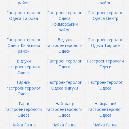
район
район
Гастроентеролог
Гастроентеролог
Гастроентеролог
Одеса Таїрова
Одеса
Одеса Центр
Приморський
район
Гастроентеролог
Відгуки
Гастроентеролог
Одеса Київський
гастроентерологи
Одеса Таїрове
район
Одеси
Відгуки
Гастроентеролог
Гастроентерологи
гастроентеролог
Одеси
Одеси
Одеса
Гарний
Гастроентеролог
Гастроентеролог
гастроентеролог
Одеса відгуки
Одеса
Одеса
Гарні
Найкращі
Найкращий
гастроентерологи
гастроентерологи
гастроентеролог
Одеса
Одеса
Одеса
Чайка Ганна
Чайка Ганна
Чайка Ганна