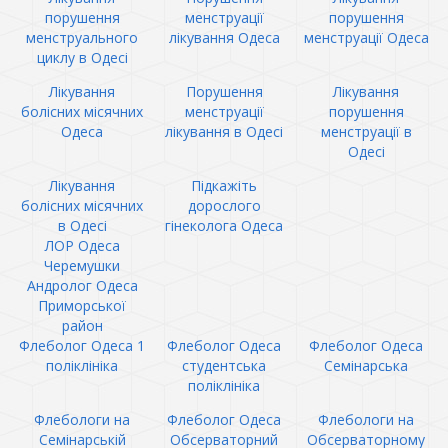
порушення
менструації
порушення
менструального
лікування Одеса
менструації Одеса
циклу в Одесі
Лікування
Порушення
Лікування
болісних місячних
менструації
порушення
Одеса
лікування в Одесі
менструації в
Одесі
Лікування
Підкажіть
болісних місячних
дорослого
в Одесі
гінеколога Одеса
ЛОР Одеса
Черемушки
Андролог Одеса
Приморської
район
Флеболог Одеса 1
Флеболог Одеса
Флеболог Одеса
поліклініка
студентська
Семінарська
поліклініка
Флебологи на
Флеболог Одеса
Флебологи на
Семінарській
Обсерваторний
Обсерваторному