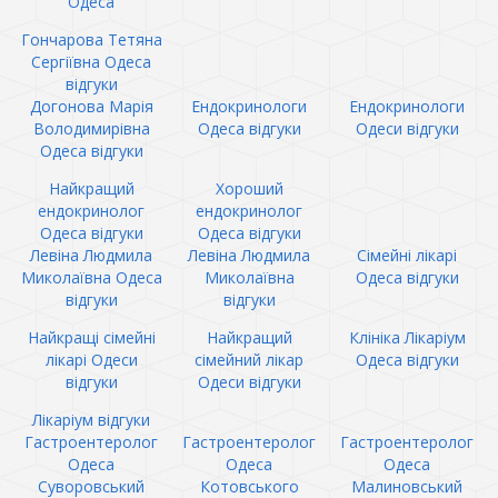
Одеса
Гончарова Тетяна
Сергіївна Одеса
відгуки
Догонова Марія
Ендокринологи
Ендокринологи
Володимирівна
Одеса відгуки
Одеси відгуки
Одеса відгуки
Найкращий
Хороший
ендокринолог
ендокринолог
Одеса відгуки
Одеса відгуки
Левіна Людмила
Левіна Людмила
Сімейні лікарі
Миколаївна Одеса
Миколаївна
Одеса відгуки
відгуки
відгуки
Найкращі сімейні
Найкращий
Клініка Лікаріум
лікарі Одеси
сімейний лікар
Одеса відгуки
відгуки
Одеси відгуки
Лікаріум відгуки
Гастроентеролог
Гастроентеролог
Гастроентеролог
Одеса
Одеса
Одеса
Суворовський
Котовського
Малиновський