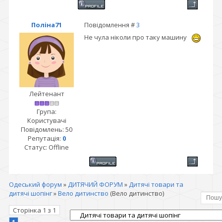
Поліна71
Повідомлення #
3
Не чула ніколи про таку машину
Лейтенант
Група:
Користувачі
Повідомлень:
50
Репутація:
0
Статус:
Offline
Одеський форум
»
ДИТЯЧИЙ ФОРУМ
»
Дитячі товари та
дитячі шопінг
»
Вело дитинство
(Вело дитинство)
Сторінка
1
з
1