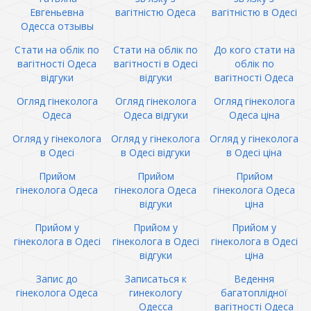
Евгеньевна
вагітністю Одеса
вагітністю в Одесі
Одесса отзывы
Стати на облік по
Стати на облік по
До кого стати на
вагітності Одеса
вагітності в Одесі
облік по
відгуки
відгуки
вагітності Одеса
Огляд гінеколога
Огляд гінеколога
Огляд гінеколога
Одеса
Одеса відгуки
Одеса ціна
Огляд у гінеколога
Огляд у гінеколога
Огляд у гінеколога
в Одесі
в Одесі відгуки
в Одесі ціна
Прийом
Прийом
Прийом
гінеколога Одеса
гінеколога Одеса
гінеколога Одеса
відгуки
ціна
Прийом у
Прийом у
Прийом у
гінеколога в Одесі
гінеколога в Одесі
гінеколога в Одесі
відгуки
ціна
Запис до
Записаться к
Ведення
гінеколога Одеса
гинекологу
багатоплідної
Одесса
вагітності Одеса