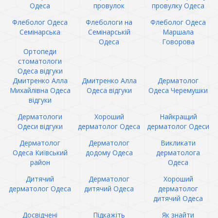
Одеса
провулок
провулку Одеса
Флеболог Одеса
Флебологи на
Флеболог Одеса
Семінарська
Семінарській
Маршала
Одеса
Говорова
Ортопеди
стоматологи
Одеса відгуки
Дмитренко Алла
Дмитренко Алла
Дерматолог
Михайлівна Одеса
Одеса відгуки
Одеса Черемушки
відгуки
Дерматологи
Хороший
Найкращий
Одеси відгуки
дерматолог Одеса
дерматолог Одеси
Дерматолог
Дерматолог
Викликати
Одеса Київський
додому Одеса
дерматолога
район
Одеса
Дитячий
Дерматолог
Хороший
дерматолог Одеса
дитячий Одеса
дерматолог
дитячий Одеса
Досвідчені
Підкажіть
Як знайти