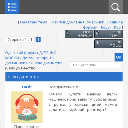
[
Оновлені теми
·
Нові повідомлення
·
Учасники
·
Правила
форуму
·
Пошук
·
RSS
]
Сторінка
1
з
1
1
Одеський форум
»
ДИТЯЧИЙ
ФОРУМ
»
Дитячі товари та
дитячі шопінг
»
Вело дитинство
(Вело дитинство)
ВЕЛО ДИТИНСТВО
Hasb
Повідомлення #
1
Хочемо купити малому вело-
машинку, пригледіли тут, зараз йому
2 рочки, у скільки дітей можна
садити за подібний транспорт?
Підполковник