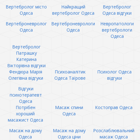
Вертебролог місто
Найкращий
Вертебролог
Одеса
вертебролог Одеса
Одеса відгуки
Вертеброневролог
Вертеброневрологи
Невропатологи
Одеса
Одеса
вертебрологи
Одеса
Вертебролог
Патрашку
Катерина
Вікторівна відгуки
Фендюра Марія
Психоаналітик
Психолог Одеса
Олегівна відгуки
Одеса Таїрове
відгуки
Відгуки
психотерапевт
Одеса
Потрібен
Масаж спини
Костоправ Одеса
хороший
Одеса
масажист Одеса
Масаж на дому
Масаж на дому
Розслаблювальний
Одеса
Одеса ціни
масаж Одеса