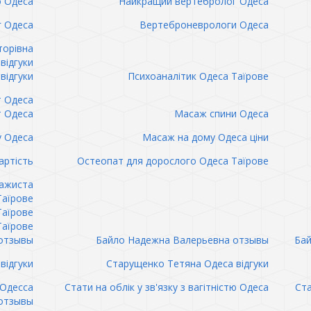
о Одеса
Найкращий вертебролог Одеса
 Одеса
Вертеброневрологи Одеса
торівна
відгуки
відгуки
Психоаналітик Одеса Таїрове
т Одеса
т Одеса
Масаж спини Одеса
 Одеса
Масаж на дому Одеса ціни
артість
Остеопат для дорослого Одеса Таїрове
сажиста
Таїрове
Таїрове
Таїрове
отзывы
Байло Надежна Валерьевна отзывы
Бай
відгуки
Старущенко Тетяна Одеса відгуки
 Одесса
Стати на облік у зв'язку з вагітністю Одеса
Ста
отзывы