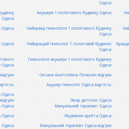
Одеси
будинку
Акушери 1 пологового будинку Одеси
На
Одеса
к Одеса
Найкращі гінекологи 1 пологового будинку
Най
Одеса
к Одеси
Найкращий гінеколог 1 пологовий будинок
Кращий
Одеса
огового
Гінекологи акушери 1 пологового будинку
у Одеси
Одеси
відгуки
Оксана Анатоліївна Полюлях відгуки
артість
Акушер гінеколог Одеса вартість
а Одеса
відгуки
Лікар дієтолог Одеса
 Одеса
Мануальний терапевт Одеса
а Одеса
Лікування хребта Одеса
т Одеса
Мануальний терапевт Одеса відгуки