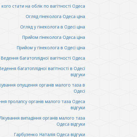
 кого стати на облік по вагітності Одеса
Огляд гінеколога Одеса ціна
Огляд у гінеколога в Одесі ціна
Прийом гінеколога Одеса ціна
Прийом у гінеколога в Одесі ціна
Ведення багатоплідної вагітності Одеса
Ведення багатоплідної вагітності в Одесі
відгуки
кування опущення органів малого таза в
Одесі
ння пролапсу органів малого таза Одеса
відгуки
Лікування випадіння органів малого таза
Одеса відгуки
Гарбузенко Наталія Одеса відгуки