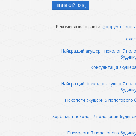
Рекомендовані сайти:
фоорум отзывы
одес
Найкращий акушер гінеколог 7 пол
будинк
Консультація акушер
Найкращий гінеколог акушер 7 пол
будинк
Гінекологи акушери 5 пологового 
Хороший гінеколог 7 пологовий будино
Гінекологи 7 пологового будинк