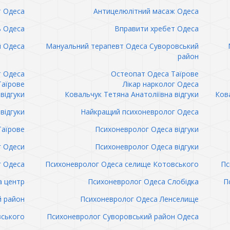
т Одеса
Антицелюлітний масаж Одеса
ь Одеса
Вправити хребет Одеса
 Одеса
Мануальний терапевт Одеса Суворовський
район
т Одеса
Остеопат Одеса Таїрове
Таїрове
Лікар нарколог Одеса
відгуки
Ковальчук Тетяна Анатоліївна відгуки
Кова
відгуки
Найкращий психоневролог Одеса
Таїрове
Психоневролог Одеса відгуки
 Одеси
Психоневролог Одеса відгуки
 Одеса
Психоневролог Одеса селище Котовського
Пс
а центр
Психоневролог Одеса Слобідка
П
й район
Психоневролог Одеса Ленселище
вського
Психоневролог Суворовський район Одеса