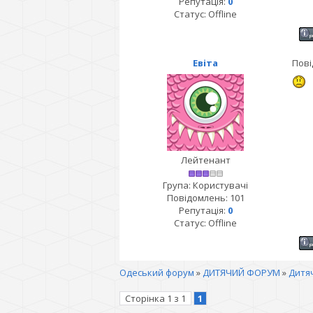
Репутація:
0
Статус:
Offline
Евіта
Пові
Лейтенант
Група: Користувачі
Повідомлень:
101
Репутація:
0
Статус:
Offline
Одеський форум
»
ДИТЯЧИЙ ФОРУМ
»
Дитяч
Сторінка
1
з
1
1