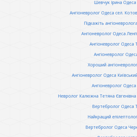
Шевчук Ірина Одеса 
Ангіоневролог Одеса сел. Кото
Підкажіть ангіоневролог
Ангіоневролог Одеса Лен
Ангіоневролог Одеса 
Ангіоневролог Одес
Хороший ангіоневроло
Ангіоневролог Одеса Київськи
Ангіоневролог Одеса 
Невролог Калюжна Тетяна Євгенівна 
Вертебролог Одеса 
Найкращий епілептоло
Вертебролог Одеса Чер