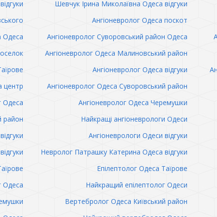
відгуки
Шевчук Ірина Миколаївна Одеса відгуки
вського
Ангіоневролог Одеса поскот
а Одеса
Ангіоневролог Суворовський район Одеса
поселок
Ангіоневролог Одеса Малиновський район
Таїрове
Ангіоневролог Одеса відгуки
Ан
а центр
Ангіоневролог Одеса Суворовський район
г Одеса
Ангіоневролог Одеса Черемушки
й район
Найкращі ангіоневрологи Одеси
відгуки
Ангіоневрологи Одеси відгуки
відгуки
Невролог Патрашку Катерина Одеса відгуки
Таїрове
Епілептолог Одеса Таїрове
г Одеса
Найкращий епілептолог Одеси
емушки
Вертебролог Одеса Київський район