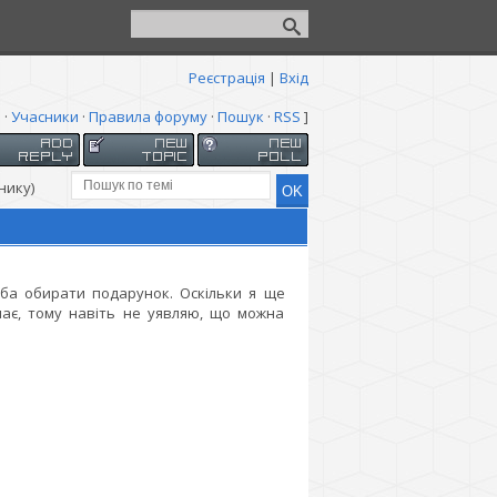
Реєстрація
|
Вхід
я
·
Учасники
·
Правила форуму
·
Пошук
·
RSS
]
нику)
ба обирати подарунок. Оскільки я ще
має, тому навіть не уявляю, що можна