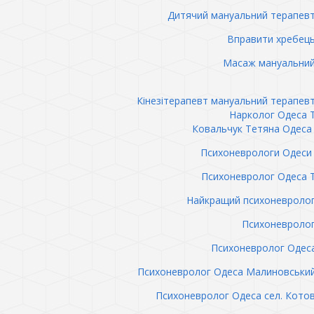
Дитячий мануальний терапев
Вправити хребец
Масаж мануальний
Кінезітерапевт мануальний терапев
Нарколог Одеса 
Ковальчук Тетяна Одеса 
Психоневрологи Одеси 
Психоневролог Одеса 
Найкращий психоневролог
Психоневролог
Психоневролог Одес
Психоневролог Одеса Малиновськи
Психоневролог Одеса сел. Кото