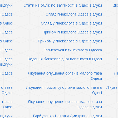
відгуки
Стати на облік по вагітності в Одесі відгуки
До
а Одеса
Огляд гінеколога Одеса відгуки
в Одесі
Огляд у гінеколога в Одесі відгуки
а Одеса
Прийом гінеколога Одеса відгуки
в Одесі
Прийом у гінеколога в Одесі відгуки
а Одеса
Записаться к гинекологу Одесса
і Одеса
Ведення багатоплідної вагітності в Одесі
відгуки
а Одеса
Лікування опущення органів малого таза
Лі
Одеса
го таза
Лікування пролапсу органів малого таза в
Лікува
Одеса
Одесі
 таза в
Лікування опущення органів малого таза
Одесі
Одеса відгуки
відгуки
Гарбузенко Наталія Дмитрівна відгуки