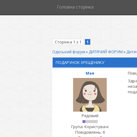
Головна сторінка
Сторінка
1
з
1
1
Одеський форум
»
ДИТЯЧИЙ ФОРУМ
»
Дитяч
ПОДАРУНОК ХРЕЩЕНИКУ
Мая
Пові
Здра
неза
пода
Рядовий
Група: Користувачі
Повідомлень:
6