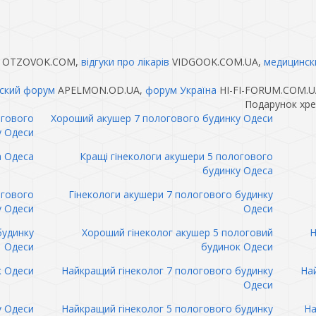
OTZOVOK.COM,
відгуки про лікарів
VIDGOOK.COM.UA,
медицинск
ский форум
APELMON.OD.UA,
форум Україна
HI-FI-FORUM.COM.U
Подарунок хре
огового
Хороший акушер 7 пологового будинку Одеси
у Одеси
а Одеса
Кращі гінекологи акушери 5 пологового
будинку Одеса
огового
Гінекологи акушери 7 пологового будинку
у Одеси
Одеси
будинку
Хороший гінеколог акушер 5 пологовий
Н
Одеси
будинок Одеси
к Одеси
Найкращий гінеколог 7 пологового будинку
Най
Одеси
у Одеси
Найкращий гінеколог 5 пологового будинку
На