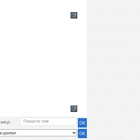
нику)