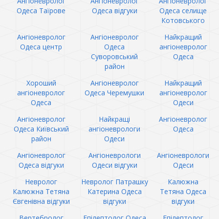
Ангіоневролог
Ангіоневролог
Ангіоневролог
Одеса Таїрове
Одеса відгуки
Одеса селище
Котовського
Ангіоневролог
Ангіоневролог
Найкращий
Одеса центр
Одеса
ангіоневролог
Суворовський
Одеса
район
Хороший
Ангіоневролог
Найкращий
ангіоневролог
Одеса Черемушки
ангіоневролог
Одеса
Одеси
Ангіоневролог
Найкращі
Ангіоневролог
Одеса Київський
ангіоневрологи
Одеса
район
Одеси
Ангіоневролог
Ангіоневрологи
Ангіоневрологи
Одеса відгуки
Одеси відгуки
Одеси
Невролог
Невролог Патрашку
Калюжна
Калюжна Тетяна
Катерина Одеса
Тетяна Одеса
Євгенівна відгуки
відгуки
відгуки
Вертебролог
Епілептолог Одеса
Епілептолог