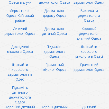
Одеси відгуки
дерматолог Одеса
дерматолог Одеси
Дерматолог
Дерматолог
Викликати
Одеса Київський
додому Одеса
дерматолога
район
Одеса
Дитячий
Дерматолог
Хороший
дерматолог Одеса
дитячий Одеса
дерматолог
дитячий Одеса
Досвідчені
Підкажіть
Як знайти
мікологи Одеса
дерматолога
хорошого
Одеса
міколога в Одесі
Як знайти
Грамотний
Грамотний
хорошого
міколог Одеса
дерматолог Одеса
дерматолога в
Одесі
Підкажіть
дитячого
дерматолога
Одеса
Хороший дитячий
Хороші дитячий
Дитячий