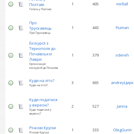
1
405
mirllall
Полтаві
Готель у Полтаві
Про
1
443
Fiuman
Трускавець
Про Трускавець
Екскурсії з
Тернополя до
Почаївської
1
379
odereh
Лаври
Організація
екскурсій до Почаєва
Куди на літо?
3
665
andreyЦирк
Куди на літо?
Куди податися
у вересні?
2
527
Janna
Куди податися у
вересні?
Річкові Круїзи
1
333
OlegGurin
Річкові Круїзи