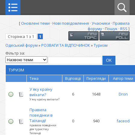
[
Оновлені теми
·
Нові повідомлення
·
Учасники
·
Правила
форуму
·
Пошук
·
RSS
]
Сторінка
1
з
1
1
Одеський форум
»
РОЗВАГИ ТА ВІДПОЧИНОК
»
Туризм
Фільтр за:
ТУРИЗМ
Тема
Відповіді
Перегляди
Автор теми
У яку країну
6
1648
Dron
виїхати?
У яку країну виїхати?
Правила
поведінки в
Таїланді!
0
940
faceod
правила поведінки
для туристів у
Таїланді