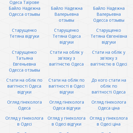
Одеса Таїрове
Байло Надежна
Байло Надежна
Байло Надежна
Одесса отзывы
Валерьевна
Валерьевна
отзывы
Одесса отзывы
Старущенко
Старущенко
Старущенко
Тетяна відгуки
Тетяна Одеса
Тетяна Євгеніївна
відгуки
відгуки
Старущенко
Стати на облік у
Стати на облік у
Татьяна
зв'язку з
зв'язку з
Евгеньевна
вагітністю Одеса
вагітністю в Одесі
Одесса отзывы
Стати на облік по
Стати на облік по
До кого стати на
вагітності Одеса
вагітності в Одесі
облік по
відгуки
відгуки
вагітності Одеса
Огляд гінеколога
Огляд гінеколога
Огляд гінеколога
Одеса
Одеса відгуки
Одеса ціна
Огляд у гінеколога
Огляд у гінеколога
Огляд у гінеколога
в Одесі
в Одесі відгуки
в Одесі ціна