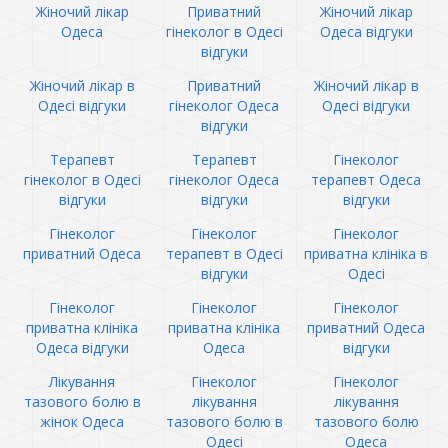
Жіночий лікар
Приватний
Жіночий лікар
Одеса
гінеколог в Одесі
Одеса відгуки
відгуки
Жіночий лікар в
Приватний
Жіночий лікар в
Одесі відгуки
гінеколог Одеса
Одесі відгуки
відгуки
Терапевт
Терапевт
Гінеколог
гінеколог в Одесі
гінеколог Одеса
терапевт Одеса
відгуки
відгуки
відгуки
Гінеколог
Гінеколог
Гінеколог
приватний Одеса
терапевт в Одесі
приватна клініка в
відгуки
Одесі
Гінеколог
Гінеколог
Гінеколог
приватна клініка
приватна клініка
приватний Одеса
Одеса відгуки
Одеса
відгуки
Лікування
Гінеколог
Гінеколог
тазового болю в
лікування
лікування
жінок Одеса
тазового болю в
тазового болю
Одесі
Одеса