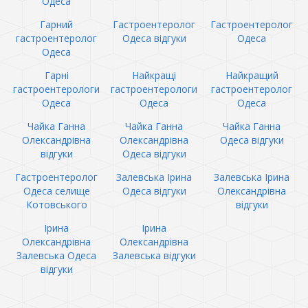
Одеса
Гарний
Гастроентеролог
Гастроентеролог
гастроентеролог
Одеса відгуки
Одеса
Одеса
Гарні
Найкращі
Найкращий
гастроентерологи
гастроентерологи
гастроентеролог
Одеса
Одеса
Одеса
Чайка Ганна
Чайка Ганна
Чайка Ганна
Олександрівна
Олександрівна
Одеса відгуки
відгуки
Одеса відгуки
Гастроентеролог
Залевська Ірина
Залевська Ірина
Одеса селище
Одеса відгуки
Олександрівна
Котовського
відгуки
Ірина
Ірина
Олександрівна
Олександрівна
Залевська Одеса
Залевська відгуки
відгуки