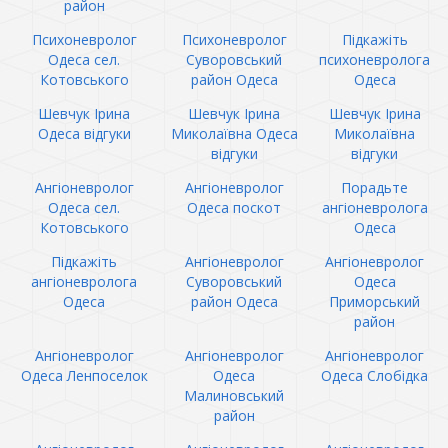
район
Психоневролог
Психоневролог
Підкажіть
Одеса сел.
Суворовський
психоневролога
Котовського
район Одеса
Одеса
Шевчук Ірина
Шевчук Ірина
Шевчук Ірина
Одеса відгуки
Миколаївна Одеса
Миколаївна
відгуки
відгуки
Ангіоневролог
Ангіоневролог
Порадьте
Одеса сел.
Одеса поскот
ангіоневролога
Котовського
Одеса
Підкажіть
Ангіоневролог
Ангіоневролог
ангіоневролога
Суворовський
Одеса
Одеса
район Одеса
Приморський
район
Ангіоневролог
Ангіоневролог
Ангіоневролог
Одеса Ленпоселок
Одеса
Одеса Слобідка
Малиновський
район