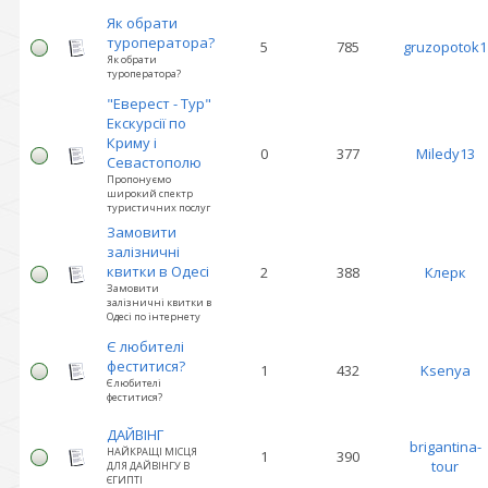
Як обрати
туроператора?
5
785
gruzopotok1
Як обрати
туроператора?
"Еверест - Тур"
Екскурсії по
Криму і
0
377
Miledy13
Севастополю
Пропонуємо
широкий спектр
туристичних послуг
Замовити
залізничні
квитки в Одесі
2
388
Клерк
Замовити
залізничні квитки в
Одесі по інтернету
Є любителі
феститися?
1
432
Ksenya
Є любителі
феститися?
ДАЙВІНГ
brigantina-
НАЙКРАЩІ МІСЦЯ
1
390
tour
ДЛЯ ДАЙВІНГУ В
ЄГИПТІ