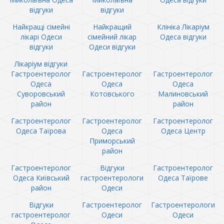
відгуки
відгуки
Найкращі сімейні
Найкращий
Клініка Лікаріум
лікарі Одеси
сімейний лікар
Одеса відгуки
відгуки
Одеси відгуки
Лікаріум відгуки
Гастроентеролог
Гастроентеролог
Гастроентеролог
Одеса
Одеса
Одеса
Суворовський
Котовського
Малиновський
район
район
Гастроентеролог
Гастроентеролог
Гастроентеролог
Одеса Таїрова
Одеса
Одеса Центр
Приморський
район
Гастроентеролог
Відгуки
Гастроентеролог
Одеса Київський
гастроентерологи
Одеса Таїрове
район
Одеси
Відгуки
Гастроентеролог
Гастроентерологи
гастроентеролог
Одеси
Одеси