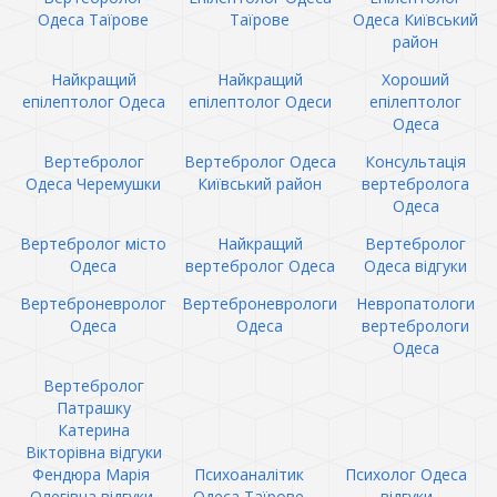
Одеса Таїрове
Таїрове
Одеса Київський
район
Найкращий
Найкращий
Хороший
епілептолог Одеса
епілептолог Одеси
епілептолог
Одеса
Вертебролог
Вертебролог Одеса
Консультація
Одеса Черемушки
Київський район
вертебролога
Одеса
Вертебролог місто
Найкращий
Вертебролог
Одеса
вертебролог Одеса
Одеса відгуки
Вертеброневролог
Вертеброневрологи
Невропатологи
Одеса
Одеса
вертебрологи
Одеса
Вертебролог
Патрашку
Катерина
Вікторівна відгуки
Фендюра Марія
Психоаналітик
Психолог Одеса
Олегівна відгуки
Одеса Таїрове
відгуки