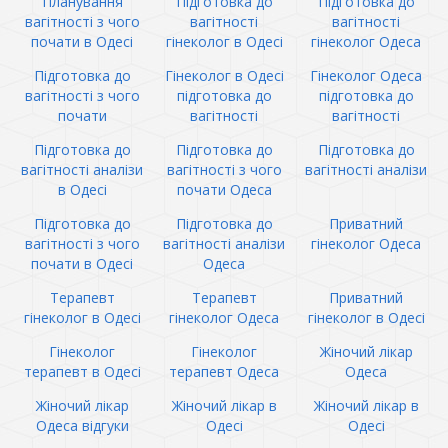
Планування
Підготовка до
Підготовка до
вагітності з чого
вагітності
вагітності
почати в Одесі
гінеколог в Одесі
гінеколог Одеса
Підготовка до
Гінеколог в Одесі
Гінеколог Одеса
вагітності з чого
підготовка до
підготовка до
почати
вагітності
вагітності
Підготовка до
Підготовка до
Підготовка до
вагітності аналізи
вагітності з чого
вагітності аналізи
в Одесі
почати Одеса
Підготовка до
Підготовка до
Приватний
вагітності з чого
вагітності аналізи
гінеколог Одеса
почати в Одесі
Одеса
Терапевт
Терапевт
Приватний
гінеколог в Одесі
гінеколог Одеса
гінеколог в Одесі
Гінеколог
Гінеколог
Жіночий лікар
терапевт в Одесі
терапевт Одеса
Одеса
Жіночий лікар
Жіночий лікар в
Жіночий лікар в
Одеса відгуки
Одесі
Одесі