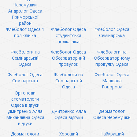
Черемушки
Андролог Одеса
Приморської
район
Флеболог Одеса 1
Флеболог Одеса
Флеболог Одеса
поліклініка
студентська
Семінарська
поліклініка
Флебологи на
Флеболог Одеса
Флебологи на
Семінарській
Обсерваторний
Обсерваторному
Одеса
провулок
провулку Одеса
Флеболог Одеса
Флебологи на
Флеболог Одеса
Семінарська
Семінарській
Маршала
Одеса
Говорова
Ортопеди
стоматологи
Одеса відгуки
Дмитренко Алла
Дмитренко Алла
Дерматолог
Михайлівна Одеса
Одеса відгуки
Одеса Черемушки
відгуки
Дерматологи
Хороший
Найкращий