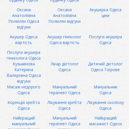
Оксана
Оксана
Акушерка Одеса
Анатоліївна
Анатоліївна
ціни
Полюлях Одеса
Полюлях відгуки
відгуки
Акушер Одеса
Акушер гінеколог
Послуги акушера
вартість
Одеса вартість
Одеса
Послуги акушера
гінеколога Одеса
Кузьмінова
Лікар дієтолог
Дитячий дієтолог
Катерина
Одеса
Одеса Таїрове
Валеріївна Одеса
відгуки
Масаж недорого
Мануальний
Мануальник
Одеса
терапевт Одеса
Одеса
Корекція хребта
Лікування хребта
Лікування сколіозу
Одеса
Одеса
Одеса
Найкращий
Мануальний
Найкращий
мануальний
терапевт Одеса
масажист Одеси