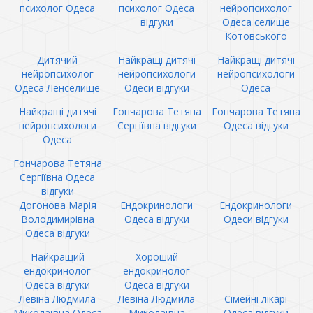
психолог Одеса
психолог Одеса
нейропсихолог
відгуки
Одеса селище
Котовського
Дитячий
Найкращі дитячі
Найкращі дитячі
нейропсихолог
нейропсихологи
нейропсихологи
Одеса Ленселище
Одеси відгуки
Одеса
Найкращі дитячі
Гончарова Тетяна
Гончарова Тетяна
нейропсихологи
Сергіївна відгуки
Одеса відгуки
Одеса
Гончарова Тетяна
Сергіївна Одеса
відгуки
Догонова Марія
Ендокринологи
Ендокринологи
Володимирівна
Одеса відгуки
Одеси відгуки
Одеса відгуки
Найкращий
Хороший
ендокринолог
ендокринолог
Одеса відгуки
Одеса відгуки
Левіна Людмила
Левіна Людмила
Сімейні лікарі
Миколаївна Одеса
Миколаївна
Одеса відгуки