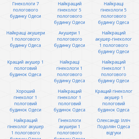
Гінекологи 7
Найкращий
Найкращі
пологового
гінеколог 5
гінекологи 5
будинку Одеси
пологового
пологового
будинку Одеси
будинку Одеса
Найкращі акушери
Акушери 1
Найкращий
1 пологового
пологового
акушер-гінеколог
будинку Одеса
будинку Одеси
1 пологового
будинку Одеси
Кращий акушер 1
Найкращі
Найкращий
пологовий
гінекологи 1
гінеколог 1
будинок Одеса
пологового
пологового
будинку Одеса
будинку Одеси
Хороший
Найкращий
Кращий гінеколог
гінеколог 1
гінеколог 1
акушер 1
пологовий
пологовий
пологовий
будинок Одеси
будинок Одеса
будинок Одеса
Найкращий
Гінекологи
Олександр Ілліч
гінеколог акушер
акушери 1
Подолян Одеса
1 пологового
пологового
відгуки
будинку Одеси
будинку Одеси