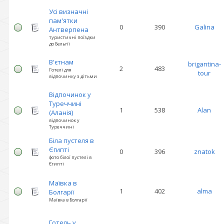
Усі визначні
пам'ятки
0
390
Galina
Антверпена
туристичні поїздки
до Бельгії
В'єтнам
brigantina-
2
483
Готелі для
tour
відпочинку з дітьми
Відпочинок у
Туреччині
1
538
Alan
(Аланія)
відпочинок у
Туреччині
Біла пустеля в
Єгипті
0
396
znatok
фото білої пустелі в
Єгипті
Маївка в
1
402
alma
Болгарії
Маївка в Болгарії
Готель у