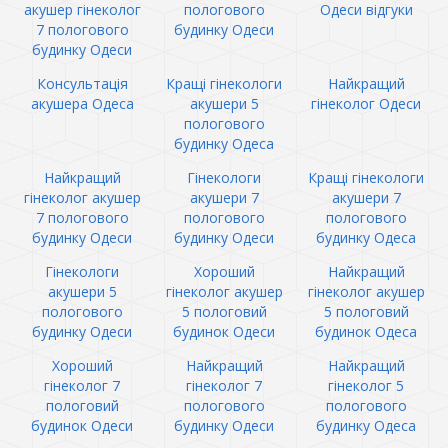
акушер гінеколог
пологового
Одеси відгуки
7 пологового
будинку Одеси
будинку Одеси
Консультація
Кращі гінекологи
Найкращий
акушера Одеса
акушери 5
гінеколог Одеси
пологового
будинку Одеса
Найкращий
Гінекологи
Кращі гінекологи
гінеколог акушер
акушери 7
акушери 7
7 пологового
пологового
пологового
будинку Одеси
будинку Одеси
будинку Одеса
Гінекологи
Хороший
Найкращий
акушери 5
гінеколог акушер
гінеколог акушер
пологового
5 пологовий
5 пологовий
будинку Одеси
будинок Одеси
будинок Одеса
Хороший
Найкращий
Найкращий
гінеколог 7
гінеколог 7
гінеколог 5
пологовий
пологового
пологового
будинок Одеси
будинку Одеси
будинку Одеса