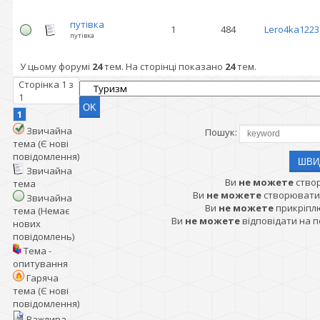
путівка
1
484
Lero4ka1223
путівка
У цьому форумі
24
тем. На сторінці показано
24
тем.
Сторінка
1
з
1
1
Звичайна
Пошук:
тема (Є нові
повідомлення)
Звичайна
Ви
не можете
ство
тема
Ви
не можете
створювати
Звичайна
Ви
не можете
прикріпл
тема (Немає
Ви
не можете
відповідати на 
нових
повідомлень)
Тема -
опитування
Гаряча
тема (Є нові
повідомлення)
Важлива