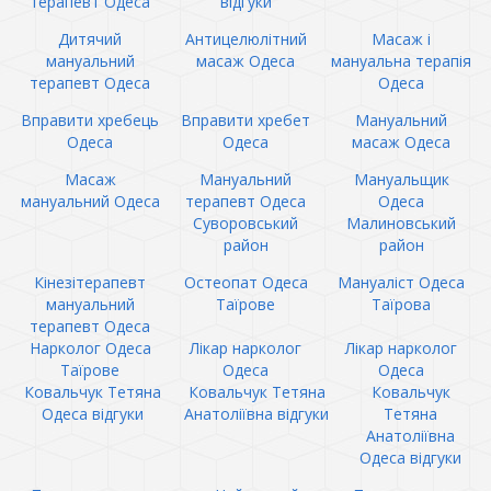
терапевт Одеса
відгуки
Дитячий
Антицелюлітний
Масаж і
мануальний
масаж Одеса
мануальна терапія
терапевт Одеса
Одеса
Вправити хребець
Вправити хребет
Мануальний
Одеса
Одеса
масаж Одеса
Масаж
Мануальний
Мануальщик
мануальний Одеса
терапевт Одеса
Одеса
Суворовський
Малиновський
район
район
Кінезітерапевт
Остеопат Одеса
Мануаліст Одеса
мануальний
Таїрове
Таїрова
терапевт Одеса
Нарколог Одеса
Лікар нарколог
Лікар нарколог
Таїрове
Одеса
Одеса
Ковальчук Тетяна
Ковальчук Тетяна
Ковальчук
Одеса відгуки
Анатоліївна відгуки
Тетяна
Анатоліївна
Одеса відгуки