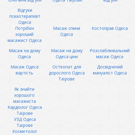
Відгуки
психотерапевт
Одеса
Потрібен
Масаж спини
Костоправ Одеса
хороший
Одеса
масажист Одеса
Масаж на дому
Масаж на дому
Розслаблювальний
Одеса
Одеса ціни
масаж Одеса
Масаж Одеса
Остеопат для
Досвідчений
вартість
дорослого Одеса
мануаліст Одеса
Таїрове
Як знайти
хорошого
масажиста
Кардіолог Одеса
Таїрове
УЗД Одеса
Таїрове
Косметолог