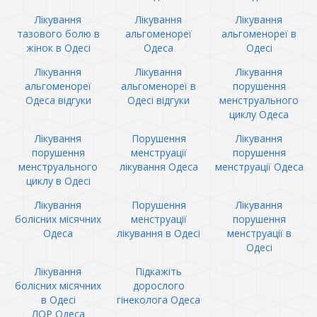
Лікування
Лікування
Лікування
тазового болю в
альгоменореї
альгоменореї в
жінок в Одесі
Одеса
Одесі
Лікування
Лікування
Лікування
альгоменореї
альгоменореї в
порушення
Одеса відгуки
Одесі відгуки
менструального
циклу Одеса
Лікування
Порушення
Лікування
порушення
менструації
порушення
менструального
лікування Одеса
менструації Одеса
циклу в Одесі
Лікування
Порушення
Лікування
болісних місячних
менструації
порушення
Одеса
лікування в Одесі
менструації в
Одесі
Лікування
Підкажіть
болісних місячних
дорослого
в Одесі
гінеколога Одеса
ЛОР Одеса