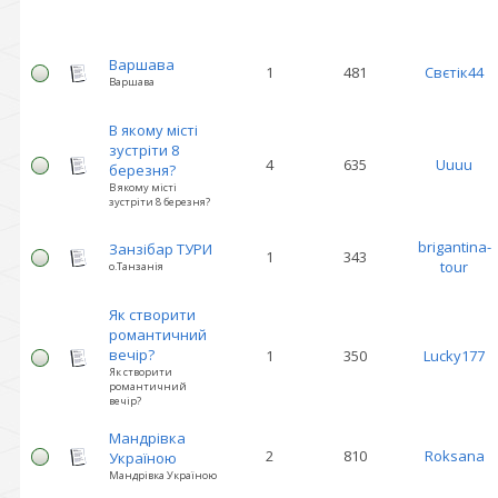
Варшава
1
481
Свєтік44
Варшава
В якому місті
зустріти 8
4
635
Uuuu
березня?
В якому місті
зустріти 8 березня?
brigantina-
Занзібар ТУРИ
1
343
tour
о.Танзанія
Як створити
романтичний
вечір?
1
350
Lucky177
Як створити
романтичний
вечір?
Мандрівка
2
810
Roksana
Україною
Мандрівка Україною