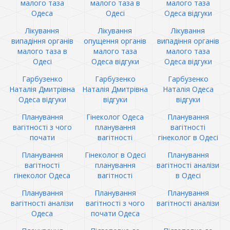
малого таза
малого таза в
малого таза
Одеса
Одесі
Одеса відгуки
Лікування
Лікування
Лікування
випадіння органів
опущення органів
випадіння органів
малого таза в
малого таза
малого таза
Одесі
Одеса відгуки
Одеса відгуки
Гарбузенко
Гарбузенко
Гарбузенко
Наталія Дмитрівна
Наталія Дмитрівна
Наталія Одеса
Одеса відгуки
відгуки
відгуки
Планування
Гінеколог Одеса
Планування
вагітності з чого
планування
вагітності
почати
вагітності
гінеколог в Одесі
Планування
Гінеколог в Одесі
Планування
вагітності
планування
вагітності аналізи
гінеколог Одеса
вагітності
в Одесі
Планування
Планування
Планування
вагітності аналізи
вагітності з чого
вагітності аналізи
Одеса
почати Одеса