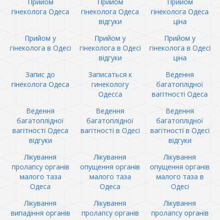
Прийом
Прийом
Прийом
гінеколога Одеса
гінеколога Одеса
гінеколога Одеса
відгуки
ціна
Прийом у
Прийом у
Прийом у
гінеколога в Одесі
гінеколога в Одесі
гінеколога в Одесі
відгуки
ціна
Запис до
Записаться к
Ведення
гінеколога Одеса
гинекологу
багатоплідної
Одесса
вагітності Одеса
Ведення
Ведення
Ведення
багатоплідної
багатоплідної
багатоплідної
вагітності Одеса
вагітності в Одесі
вагітності в Одесі
відгуки
відгуки
Лікування
Лікування
Лікування
пролапсу органів
опущення органів
опущення органів
малого таза
малого таза
малого таза в
Одеса
Одеса
Одесі
Лікування
Лікування
Лікування
випадіння органів
пролапсу органів
пролапсу органів