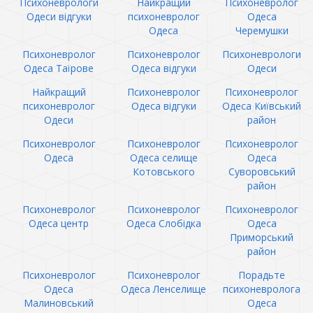
Психоневрологи
Найкращий
Психоневролог
Одеси відгуки
психоневролог
Одеса
Одеса
Черемушки
Психоневролог
Психоневролог
Психоневрологи
Одеса Таїрове
Одеса відгуки
Одеси
Найкращий
Психоневролог
Психоневролог
психоневролог
Одеса відгуки
Одеса Київський
Одеси
район
Психоневролог
Психоневролог
Психоневролог
Одеса
Одеса селище
Одеса
Котовського
Суворовський
район
Психоневролог
Психоневролог
Психоневролог
Одеса центр
Одеса Слобідка
Одеса
Приморський
район
Психоневролог
Психоневролог
Порадьте
Одеса
Одеса Ленселище
психоневролога
Малиновський
Одеса