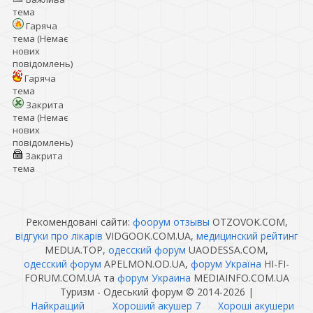
тема
Гаряча
тема (Немає
нових
повідомлень)
Гаряча
тема
Закрита
тема (Немає
нових
повідомлень)
Закрита
тема
Рекомендовані сайти:
фоорум отзывы
OTZOVOK.COM,
відгуки про лікарів
VIDGOOK.COM.UA,
медицинский рейтинг
MEDUA.TOP,
одесский форум
UAODESSA.COM,
одесский форум
APELMON.OD.UA,
форум Україна
HI-FI-
FORUM.COM.UA та
форум Украина
MEDIAINFO.COM.UA
Туризм - Одеський форум © 2014-2026
|
Найкращий
Хороший акушер 7
Хороші акушери