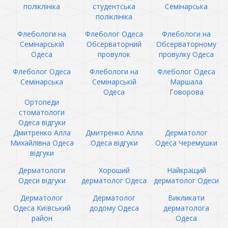
поліклініка
студентська
Семінарська
поліклініка
Флебологи на
Флеболог Одеса
Флебологи на
Семінарській
Обсерваторний
Обсерваторному
Одеса
провулок
провулку Одеса
Флеболог Одеса
Флебологи на
Флеболог Одеса
Семінарська
Семінарській
Маршала
Одеса
Говорова
Ортопеди
стоматологи
Одеса відгуки
Дмитренко Алла
Дмитренко Алла
Дерматолог
Михайлівна Одеса
Одеса відгуки
Одеса Черемушки
відгуки
Дерматологи
Хороший
Найкращий
Одеси відгуки
дерматолог Одеса
дерматолог Одеси
Дерматолог
Дерматолог
Викликати
Одеса Київський
додому Одеса
дерматолога
район
Одеса