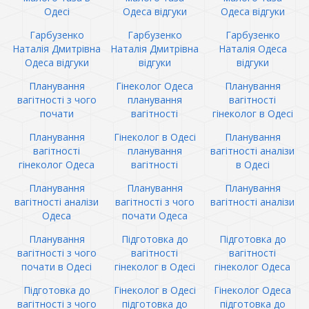
Одесі
Одеса відгуки
Одеса відгуки
Гарбузенко
Гарбузенко
Гарбузенко
Наталія Дмитрівна
Наталія Дмитрівна
Наталія Одеса
Одеса відгуки
відгуки
відгуки
Планування
Гінеколог Одеса
Планування
вагітності з чого
планування
вагітності
почати
вагітності
гінеколог в Одесі
Планування
Гінеколог в Одесі
Планування
вагітності
планування
вагітності аналізи
гінеколог Одеса
вагітності
в Одесі
Планування
Планування
Планування
вагітності аналізи
вагітності з чого
вагітності аналізи
Одеса
почати Одеса
Планування
Підготовка до
Підготовка до
вагітності з чого
вагітності
вагітності
почати в Одесі
гінеколог в Одесі
гінеколог Одеса
Підготовка до
Гінеколог в Одесі
Гінеколог Одеса
вагітності з чого
підготовка до
підготовка до