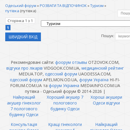
Одеський форум
»
РОЗВАГИ ТА ВІДПОЧИНОК
»
Туризм
»
путівка
(путівка)
Сторінка
1
з
1
1
Пошук:
Рекомендовані сайти:
фоорум отзывы
OTZOVOK.COM,
відгуки про лікарів
VIDGOOK.COM.UA,
медицинский рейтинг
MEDUA.TOP,
одесский форум
UAODESSA.COM,
одесский форум
APELMON.OD.UA,
форум Україна
HI-FI-
FORUM.COM.UA та
форум Украина
MEDIAINFO.COM.UA
путівка - Одеський форум © 2014-2026
|
Найкращий
Хороший акушер 7
Хороші акушери
акушер гінеколог
пологового
Одеси відгуки
7 пологового
будинку Одеси
будинку Одеси
Консультація
Кращі гінекологи
Найкращий