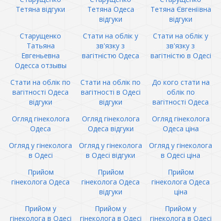
Тетяна відгуки
Тетяна Одеса
Тетяна Євгеніївна
відгуки
відгуки
Старущенко
Стати на облік у
Стати на облік у
Татьяна
зв'язку з
зв'язку з
Евгеньевна
вагітністю Одеса
вагітністю в Одесі
Одесса отзывы
Стати на облік по
Стати на облік по
До кого стати на
вагітності Одеса
вагітності в Одесі
облік по
відгуки
відгуки
вагітності Одеса
Огляд гінеколога
Огляд гінеколога
Огляд гінеколога
Одеса
Одеса відгуки
Одеса ціна
Огляд у гінеколога
Огляд у гінеколога
Огляд у гінеколога
в Одесі
в Одесі відгуки
в Одесі ціна
Прийом
Прийом
Прийом
гінеколога Одеса
гінеколога Одеса
гінеколога Одеса
відгуки
ціна
Прийом у
Прийом у
Прийом у
гінеколога в Одесі
гінеколога в Одесі
гінеколога в Одесі