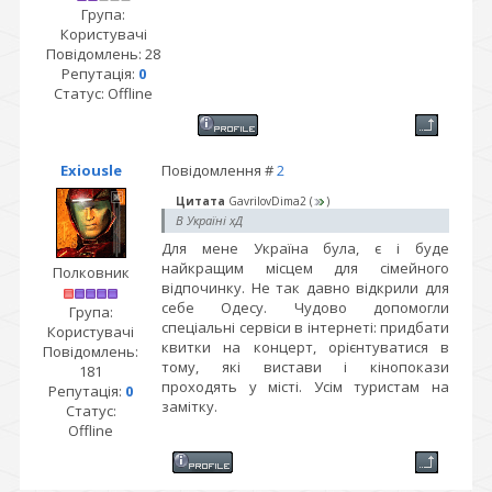
Група:
Користувачі
Повідомлень:
28
Репутація:
0
Статус:
Offline
Exiousle
Повідомлення #
2
Цитата
GavrilovDima2
(
)
В Україні хД
Для мене Україна була, є і буде
найкращим місцем для сімейного
Полковник
відпочинку. Не так давно відкрили для
себе Одесу. Чудово допомогли
Група:
спеціальні сервіси в інтернеті: придбати
Користувачі
квитки на концерт, орієнтуватися в
Повідомлень:
тому, які вистави і кінопокази
181
проходять у місті. Усім туристам на
Репутація:
0
замітку.
Статус:
Offline