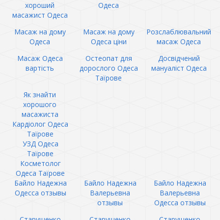
хороший
Одеса
масажист Одеса
Масаж на дому
Масаж на дому
Розслаблювальний
Одеса
Одеса ціни
масаж Одеса
Масаж Одеса
Остеопат для
Досвідчений
вартість
дорослого Одеса
мануаліст Одеса
Таїрове
Як знайти
хорошого
масажиста
Кардіолог Одеса
Таїрове
УЗД Одеса
Таїрове
Косметолог
Одеса Таїрове
Байло Надежна
Байло Надежна
Байло Надежна
Одесса отзывы
Валерьевна
Валерьевна
отзывы
Одесса отзывы
Старущенко
Старущенко
Старущенко