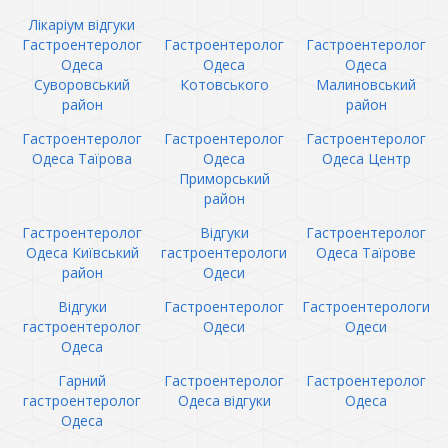
Лікаріум відгуки
Гастроентеролог
Гастроентеролог
Гастроентеролог
Одеса
Одеса
Одеса
Суворовський
Котовського
Малиновський
район
район
Гастроентеролог
Гастроентеролог
Гастроентеролог
Одеса Таїрова
Одеса
Одеса Центр
Приморський
район
Гастроентеролог
Відгуки
Гастроентеролог
Одеса Київський
гастроентерологи
Одеса Таїрове
район
Одеси
Відгуки
Гастроентеролог
Гастроентерологи
гастроентеролог
Одеси
Одеси
Одеса
Гарний
Гастроентеролог
Гастроентеролог
гастроентеролог
Одеса відгуки
Одеса
Одеса