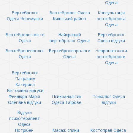
Одеса
Вертебролог
Вертебролог Одеса
Консультація
Одеса Черемушки
Київський район
вертебролога
Одеса
Вертебролог місто
Найкращий
Вертебролог
Одеса
вертебролог Одеса
Одеса відгуки
Вертеброневролог
Вертеброневрологи
Невропатологи
Одеса
Одеса
вертебрологи
Одеса
Вертебролог
Патрашку
Катерина
Вікторівна відгуки
Фендюра Марія
Психоаналітик
Психолог Одеса
Олегівна відгуки
Одеса Таїрове
відгуки
Відгуки
психотерапевт
Одеса
Потрібен
Масаж спини
Костоправ Одеса