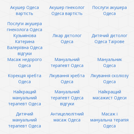
Акушер Одеса
Акушер гінеколог
Послуги акушера
вартість
Одеса вартість
Одеса
Послуги акушера
гінеколога Одеса
Кузьмінова
Лікар дієтолог
Дитячий дієтолог
Катерина
Одеса
Одеса Таїрове
Валеріївна Одеса
відгуки
Масаж недорого
Мануальний
Мануальник
Одеса
терапевт Одеса
Одеса
Корекція хребта
Лікування хребта
Лікування сколіозу
Одеса
Одеса
Одеса
Найкращий
Мануальний
Найкращий
мануальний
терапевт Одеса
масажист Одеси
терапевт Одеса
відгуки
Дитячий
Антицелюлітний
Масаж і
мануальний
масаж Одеса
мануальна терапія
терапевт Одеса
Одеса