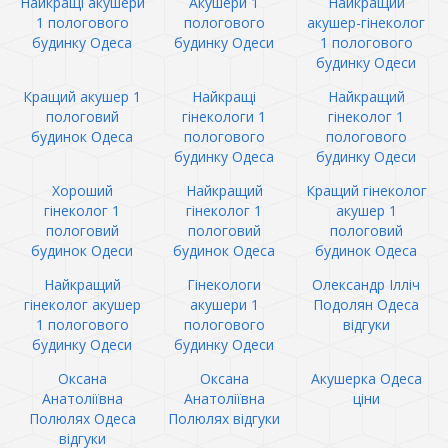
Найкращі акушери
Акушери 1
Найкращий
1 пологового
пологового
акушер-гінеколог
будинку Одеса
будинку Одеси
1 пологового
будинку Одеси
Кращий акушер 1
Найкращі
Найкращий
пологовий
гінекологи 1
гінеколог 1
будинок Одеса
пологового
пологового
будинку Одеса
будинку Одеси
Хороший
Найкращий
Кращий гінеколог
гінеколог 1
гінеколог 1
акушер 1
пологовий
пологовий
пологовий
будинок Одеси
будинок Одеса
будинок Одеса
Найкращий
Гінекологи
Олександр Ілліч
гінеколог акушер
акушери 1
Подолян Одеса
1 пологового
пологового
відгуки
будинку Одеси
будинку Одеси
Оксана
Оксана
Акушерка Одеса
Анатоліївна
Анатоліївна
ціни
Полюлях Одеса
Полюлях відгуки
відгуки