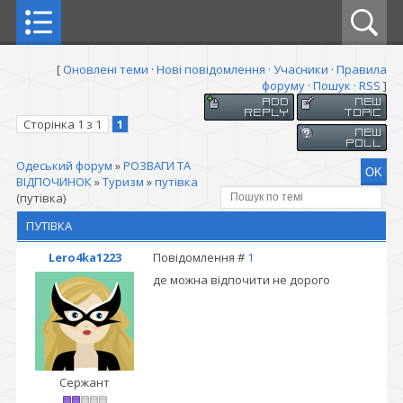
[
Оновлені теми
·
Нові повідомлення
·
Учасники
·
Правила
форуму
·
Пошук
·
RSS
]
Сторінка
1
з
1
1
Одеський форум
»
РОЗВАГИ ТА
ВІДПОЧИНОК
»
Туризм
»
путівка
(путівка)
ПУТІВКА
Lero4ka1223
Повідомлення #
1
де можна відпочити не дорого
Сержант