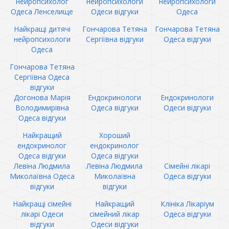
нейропсихолог
нейропсихологи
нейропсихологи
Одеса Ленселище
Одеси відгуки
Одеса
Найкращі дитячі
Гончарова Тетяна
Гончарова Тетяна
нейропсихологи
Сергіївна відгуки
Одеса відгуки
Одеса
Гончарова Тетяна
Сергіївна Одеса
відгуки
Догонова Марія
Ендокринологи
Ендокринологи
Володимирівна
Одеса відгуки
Одеси відгуки
Одеса відгуки
Найкращий
Хороший
ендокринолог
ендокринолог
Одеса відгуки
Одеса відгуки
Левіна Людмила
Левіна Людмила
Сімейні лікарі
Миколаївна Одеса
Миколаївна
Одеса відгуки
відгуки
відгуки
Найкращі сімейні
Найкращий
Клініка Лікаріум
лікарі Одеси
сімейний лікар
Одеса відгуки
відгуки
Одеси відгуки