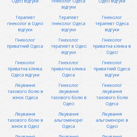
Одесі відгуки
гінеколог Одеса
Одесі відгуки
відгуки
Терапевт
Терапевт
Гінеколог
гінеколог в Одесі
гінеколог Одеса
терапевт Одеса
відгуки
відгуки
відгуки
Гінеколог
Гінеколог
Гінеколог
приватний Одеса
терапевт в Одесі
приватна клініка в
відгуки
Одесі
Гінеколог
Гінеколог
Гінеколог
приватна клініка
приватна клініка
приватний Одеса
Одеса відгуки
Одеса
відгуки
Лікування
Гінеколог
Гінеколог
тазового болю в
лікування
лікування
жінок Одеса
тазового болю в
тазового болю
Одесі
Одеса
Лікування
Лікування
Лікування
тазового болю в
альгоменореї
альгоменореї в
жінок в Одесі
Одеса
Одесі
Лікування
Лікування
Лікування