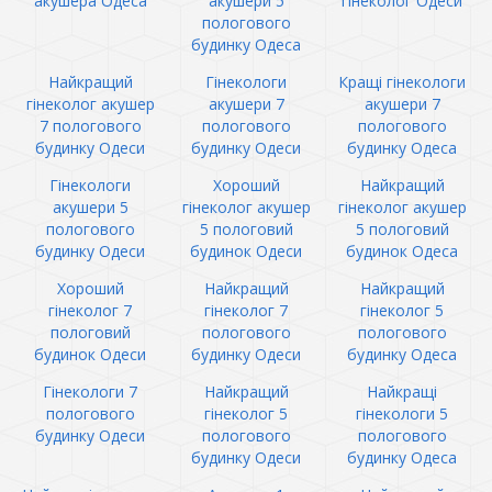
акушера Одеса
акушери 5
гінеколог Одеси
пологового
будинку Одеса
Найкращий
Гінекологи
Кращі гінекологи
гінеколог акушер
акушери 7
акушери 7
7 пологового
пологового
пологового
будинку Одеси
будинку Одеси
будинку Одеса
Гінекологи
Хороший
Найкращий
акушери 5
гінеколог акушер
гінеколог акушер
пологового
5 пологовий
5 пологовий
будинку Одеси
будинок Одеси
будинок Одеса
Хороший
Найкращий
Найкращий
гінеколог 7
гінеколог 7
гінеколог 5
пологовий
пологового
пологового
будинок Одеси
будинку Одеси
будинку Одеса
Гінекологи 7
Найкращий
Найкращі
пологового
гінеколог 5
гінекологи 5
будинку Одеси
пологового
пологового
будинку Одеси
будинку Одеса