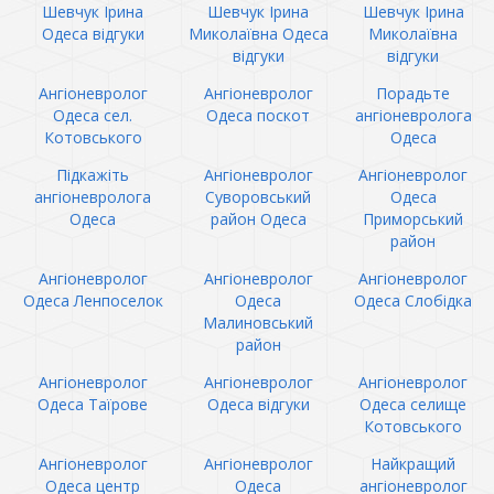
Шевчук Ірина
Шевчук Ірина
Шевчук Ірина
Одеса відгуки
Миколаївна Одеса
Миколаївна
відгуки
відгуки
Ангіоневролог
Ангіоневролог
Порадьте
Одеса сел.
Одеса поскот
ангіоневролога
Котовського
Одеса
Підкажіть
Ангіоневролог
Ангіоневролог
ангіоневролога
Суворовський
Одеса
Одеса
район Одеса
Приморський
район
Ангіоневролог
Ангіоневролог
Ангіоневролог
Одеса Ленпоселок
Одеса
Одеса Слобідка
Малиновський
район
Ангіоневролог
Ангіоневролог
Ангіоневролог
Одеса Таїрове
Одеса відгуки
Одеса селище
Котовського
Ангіоневролог
Ангіоневролог
Найкращий
Одеса центр
Одеса
ангіоневролог