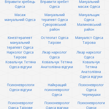
Вправити хребець
Вправити хребет
Мануальний
Одеса
Одеса
масаж Одеса
Масаж
Мануальний
Мануальщик
мануальний Одеса
терапевт Одеса
Одеса
Суворовський
Малиновський
район
район
Кінезітерапевт
Остеопат Одеса
Мануаліст Одеса
мануальний
Таїрове
Таїрова
терапевт Одеса
Нарколог Одеса
Лікар нарколог
Лікар нарколог
Таїрове
Одеса
Одеса
Ковальчук Тетяна
Ковальчук Тетяна
Ковальчук
Одеса відгуки
Анатоліївна відгуки
Тетяна
Анатоліївна
Одеса відгуки
Психоневрологи
Найкращий
Психоневролог
Одеси відгуки
психоневролог
Одеса
Одеса
Черемушки
Психоневролог
Психоневролог
Психоневрологи
Одеса Таїрове
Одеса відгуки
Одеси