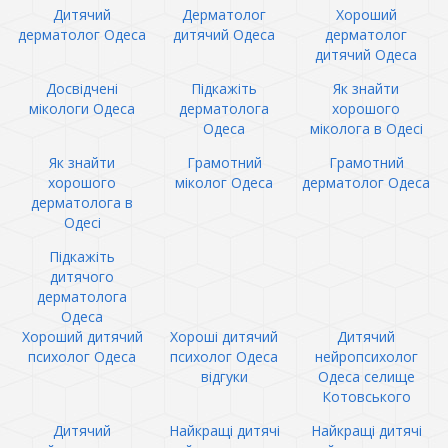
Дитячий
Дерматолог
Хороший
дерматолог Одеса
дитячий Одеса
дерматолог
дитячий Одеса
Досвідчені
Підкажіть
Як знайти
мікологи Одеса
дерматолога
хорошого
Одеса
міколога в Одесі
Як знайти
Грамотний
Грамотний
хорошого
міколог Одеса
дерматолог Одеса
дерматолога в
Одесі
Підкажіть
дитячого
дерматолога
Одеса
Хороший дитячий
Хороші дитячий
Дитячий
психолог Одеса
психолог Одеса
нейропсихолог
відгуки
Одеса селище
Котовського
Дитячий
Найкращі дитячі
Найкращі дитячі