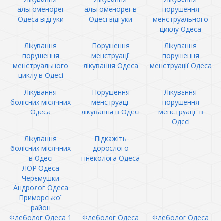
альгоменореї
альгоменореї в
порушення
Одеса відгуки
Одесі відгуки
менструального
циклу Одеса
Лікування
Порушення
Лікування
порушення
менструації
порушення
менструального
лікування Одеса
менструації Одеса
циклу в Одесі
Лікування
Порушення
Лікування
болісних місячних
менструації
порушення
Одеса
лікування в Одесі
менструації в
Одесі
Лікування
Підкажіть
болісних місячних
дорослого
в Одесі
гінеколога Одеса
ЛОР Одеса
Черемушки
Андролог Одеса
Приморської
район
Флеболог Одеса 1
Флеболог Одеса
Флеболог Одеса