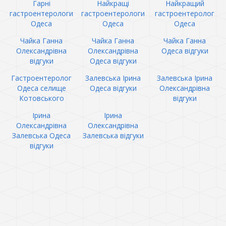
Гарні
Найкращі
Найкращий
гастроентерологи
гастроентерологи
гастроентеролог
Одеса
Одеса
Одеса
Чайка Ганна
Чайка Ганна
Чайка Ганна
Олександрівна
Олександрівна
Одеса відгуки
відгуки
Одеса відгуки
Гастроентеролог
Залевська Ірина
Залевська Ірина
Одеса селище
Одеса відгуки
Олександрівна
Котовського
відгуки
Ірина
Ірина
Олександрівна
Олександрівна
Залевська Одеса
Залевська відгуки
відгуки