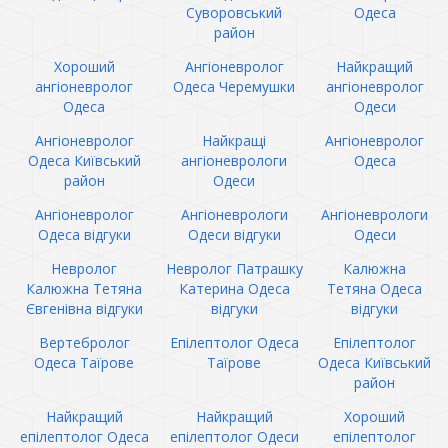
Суворовський
Одеса
район
Хороший
Ангіоневролог
Найкращий
ангіоневролог
Одеса Черемушки
ангіоневролог
Одеса
Одеси
Ангіоневролог
Найкращі
Ангіоневролог
Одеса Київський
ангіоневрологи
Одеса
район
Одеси
Ангіоневролог
Ангіоневрологи
Ангіоневрологи
Одеса відгуки
Одеси відгуки
Одеси
Невролог
Невролог Патрашку
Калюжна
Калюжна Тетяна
Катерина Одеса
Тетяна Одеса
Євгенівна відгуки
відгуки
відгуки
Вертебролог
Епілептолог Одеса
Епілептолог
Одеса Таїрове
Таїрове
Одеса Київський
район
Найкращий
Найкращий
Хороший
епілептолог Одеса
епілептолог Одеси
епілептолог