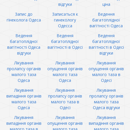
відгуки
ціна
Запис до
Записаться к
Ведення
гінеколога Одеса
гинекологу
багатоплідної
Одесса
вагітності Одеса
Ведення
Ведення
Ведення
багатоплідної
багатоплідної
багатоплідної
вагітності Одеса
вагітності в Одесі
вагітності в Одесі
відгуки
відгуки
Лікування
Лікування
Лікування
пролапсу органів
опущення органів
опущення органів
малого таза
малого таза
малого таза в
Одеса
Одеса
Одесі
Лікування
Лікування
Лікування
випадіння органів
пролапсу органів
пролапсу органів
малого таза
малого таза в
малого таза
Одеса
Одесі
Одеса відгуки
Лікування
Лікування
Лікування
випадіння органів
опущення органів
випадіння органів
малого таза в
малого таза
малого таза