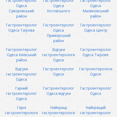
Гастроентеролог
Гастроентеролог
Гастроентеролог
Одеса
Одеса
Одеса
Суворовський
Котовського
Малиновський
район
район
Гастроентеролог
Гастроентеролог
Гастроентеролог
Одеса Таїрова
Одеса
Одеса Центр
Приморський
район
Гастроентеролог
Відгуки
Гастроентеролог
Одеса Київський
гастроентерологи
Одеса Таїрове
район
Одеси
Відгуки
Гастроентеролог
Гастроентерологи
гастроентеролог
Одеси
Одеси
Одеса
Гарний
Гастроентеролог
Гастроентеролог
гастроентеролог
Одеса відгуки
Одеса
Одеса
Гарні
Найкращі
Найкращий
гастроентерологи
гастроентерологи
гастроентеролог