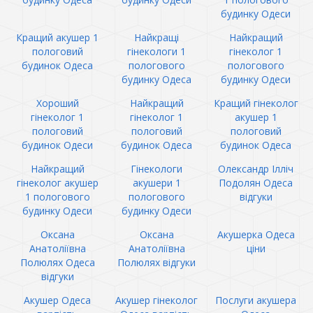
будинку Одеси
Кращий акушер 1
Найкращі
Найкращий
пологовий
гінекологи 1
гінеколог 1
будинок Одеса
пологового
пологового
будинку Одеса
будинку Одеси
Хороший
Найкращий
Кращий гінеколог
гінеколог 1
гінеколог 1
акушер 1
пологовий
пологовий
пологовий
будинок Одеси
будинок Одеса
будинок Одеса
Найкращий
Гінекологи
Олександр Ілліч
гінеколог акушер
акушери 1
Подолян Одеса
1 пологового
пологового
відгуки
будинку Одеси
будинку Одеси
Оксана
Оксана
Акушерка Одеса
Анатоліївна
Анатоліївна
ціни
Полюлях Одеса
Полюлях відгуки
відгуки
Акушер Одеса
Акушер гінеколог
Послуги акушера