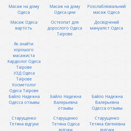
Масаж на дому
Масаж на дому
Розслаблювальний
Одеса
Одеса ціни
масаж Одеса
Масаж Одеса
Остеопат для
Досвідчений
вартість
дорослого Одеса
мануаліст Одеса
Таїрове
Як знайти
хорошого
масажиста
Кардіолог Одеса
Таїрове
УЗД Одеса
Таїрове
Косметолог
Одеса Таїрове
Байло Надежна
Байло Надежна
Байло Надежна
Одесса отзывы
Валерьевна
Валерьевна
отзывы
Одесса отзывы
Старущенко
Старущенко
Старущенко
Тетяна відгуки
Тетяна Одеса
Тетяна Євгеніївна
відгуки
відгуки