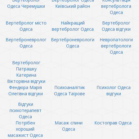
Одеса Черемушки
Київський район
вертебролога
Одеса
Вертебролог місто
Найкращий
Вертебролог
Одеса
вертебролог Одеса
Одеса відгуки
Вертеброневролог
Вертеброневрологи
Невропатологи
Одеса
Одеса
вертебрологи
Одеса
Вертебролог
Патрашку
Катерина
Вікторівна відгуки
Фендюра Марія
Психоаналітик
Психолог Одеса
Олегівна відгуки
Одеса Таїрове
відгуки
Відгуки
психотерапевт
Одеса
Потрібен
Масаж спини
Костоправ Одеса
хороший
Одеса
масажист Одеса