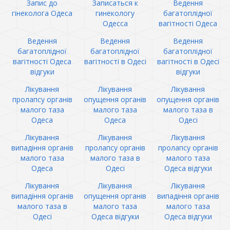
Запис до
Записаться к
Ведення
гінеколога Одеса
гинекологу
багатоплідної
Одесса
вагітності Одеса
Ведення
Ведення
Ведення
багатоплідної
багатоплідної
багатоплідної
вагітності Одеса
вагітності в Одесі
вагітності в Одесі
відгуки
відгуки
Лікування
Лікування
Лікування
пролапсу органів
опущення органів
опущення органів
малого таза
малого таза
малого таза в
Одеса
Одеса
Одесі
Лікування
Лікування
Лікування
випадіння органів
пролапсу органів
пролапсу органів
малого таза
малого таза в
малого таза
Одеса
Одесі
Одеса відгуки
Лікування
Лікування
Лікування
випадіння органів
опущення органів
випадіння органів
малого таза в
малого таза
малого таза
Одесі
Одеса відгуки
Одеса відгуки