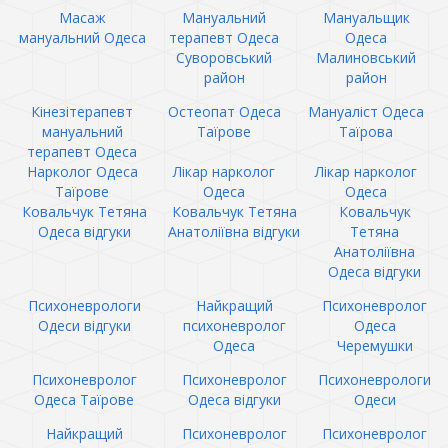
Масаж
Мануальний
Мануальщик
мануальний Одеса
терапевт Одеса
Одеса
Суворовський
Малиновський
район
район
Кінезітерапевт
Остеопат Одеса
Мануаліст Одеса
мануальний
Таїрове
Таїрова
терапевт Одеса
Нарколог Одеса
Лікар нарколог
Лікар нарколог
Таїрове
Одеса
Одеса
Ковальчук Тетяна
Ковальчук Тетяна
Ковальчук
Одеса відгуки
Анатоліївна відгуки
Тетяна
Анатоліївна
Одеса відгуки
Психоневрологи
Найкращий
Психоневролог
Одеси відгуки
психоневролог
Одеса
Одеса
Черемушки
Психоневролог
Психоневролог
Психоневрологи
Одеса Таїрове
Одеса відгуки
Одеси
Найкращий
Психоневролог
Психоневролог