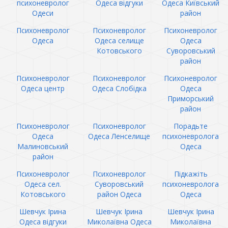
психоневролог
Одеса відгуки
Одеса Київський
Одеси
район
Психоневролог
Психоневролог
Психоневролог
Одеса
Одеса селище
Одеса
Котовського
Суворовський
район
Психоневролог
Психоневролог
Психоневролог
Одеса центр
Одеса Слобідка
Одеса
Приморський
район
Психоневролог
Психоневролог
Порадьте
Одеса
Одеса Ленселище
психоневролога
Малиновський
Одеса
район
Психоневролог
Психоневролог
Підкажіть
Одеса сел.
Суворовський
психоневролога
Котовського
район Одеса
Одеса
Шевчук Ірина
Шевчук Ірина
Шевчук Ірина
Одеса відгуки
Миколаївна Одеса
Миколаївна