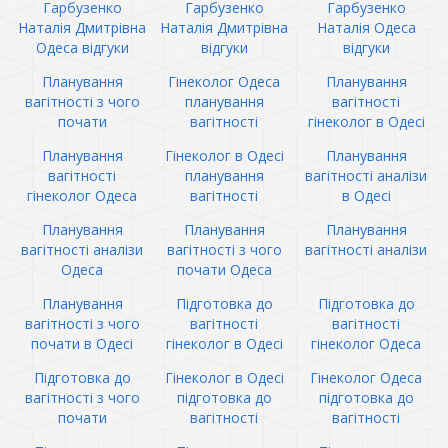
Гарбузенко
Гарбузенко
Гарбузенко
Наталія Дмитрівна
Наталія Дмитрівна
Наталія Одеса
Одеса відгуки
відгуки
відгуки
Планування
Гінеколог Одеса
Планування
вагітності з чого
планування
вагітності
почати
вагітності
гінеколог в Одесі
Планування
Гінеколог в Одесі
Планування
вагітності
планування
вагітності аналізи
гінеколог Одеса
вагітності
в Одесі
Планування
Планування
Планування
вагітності аналізи
вагітності з чого
вагітності аналізи
Одеса
почати Одеса
Планування
Підготовка до
Підготовка до
вагітності з чого
вагітності
вагітності
почати в Одесі
гінеколог в Одесі
гінеколог Одеса
Підготовка до
Гінеколог в Одесі
Гінеколог Одеса
вагітності з чого
підготовка до
підготовка до
почати
вагітності
вагітності