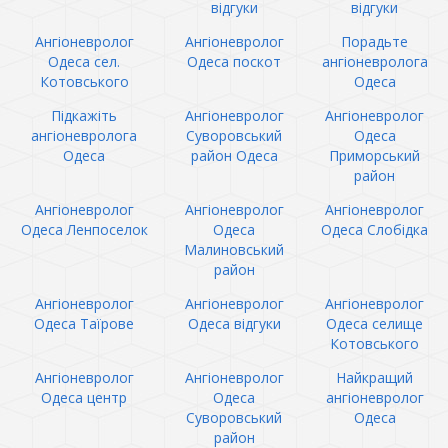
відгуки
відгуки
Ангіоневролог
Ангіоневролог
Порадьте
Одеса сел.
Одеса поскот
ангіоневролога
Котовського
Одеса
Підкажіть
Ангіоневролог
Ангіоневролог
ангіоневролога
Суворовський
Одеса
Одеса
район Одеса
Приморський
район
Ангіоневролог
Ангіоневролог
Ангіоневролог
Одеса Ленпоселок
Одеса
Одеса Слобідка
Малиновський
район
Ангіоневролог
Ангіоневролог
Ангіоневролог
Одеса Таїрове
Одеса відгуки
Одеса селище
Котовського
Ангіоневролог
Ангіоневролог
Найкращий
Одеса центр
Одеса
ангіоневролог
Суворовський
Одеса
район