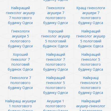
Найкращий
Гінекологи
Кращі гінекологи
гінеколог акушер
акушери 7
акушери 7
7 пологового
пологового
пологового
будинку Одеси
будинку Одеси
будинку Одеса
Гінекологи
Хороший
Найкращий
акушери 5
гінеколог акушер
гінеколог акушер
пологового
5 пологовий
5 пологовий
будинку Одеси
будинок Одеси
будинок Одеса
Хороший
Найкращий
Найкращий
гінеколог 7
гінеколог 7
гінеколог 5
пологовий
пологового
пологового
будинок Одеси
будинку Одеси
будинку Одеса
Гінекологи 7
Найкращий
Найкращі
пологового
гінеколог 5
гінекологи 5
будинку Одеси
пологового
пологового
будинку Одеси
будинку Одеса
Найкращі акушери
Акушери 1
Найкращий
1 пологового
пологового
акушер-гінеколог
будинку Одеса
будинку Одеси
1 пологового