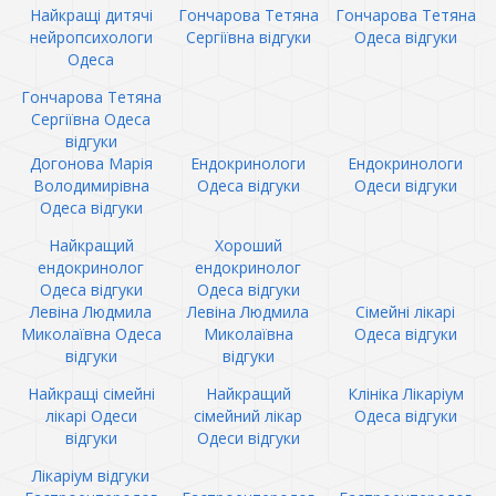
Найкращі дитячі
Гончарова Тетяна
Гончарова Тетяна
нейропсихологи
Сергіївна відгуки
Одеса відгуки
Одеса
Гончарова Тетяна
Сергіївна Одеса
відгуки
Догонова Марія
Ендокринологи
Ендокринологи
Володимирівна
Одеса відгуки
Одеси відгуки
Одеса відгуки
Найкращий
Хороший
ендокринолог
ендокринолог
Одеса відгуки
Одеса відгуки
Левіна Людмила
Левіна Людмила
Сімейні лікарі
Миколаївна Одеса
Миколаївна
Одеса відгуки
відгуки
відгуки
Найкращі сімейні
Найкращий
Клініка Лікаріум
лікарі Одеси
сімейний лікар
Одеса відгуки
відгуки
Одеси відгуки
Лікаріум відгуки