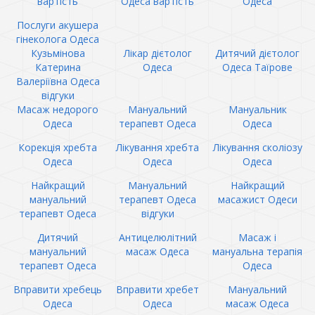
вартість
Одеса вартість
Одеса
Послуги акушера
гінеколога Одеса
Кузьмінова
Лікар дієтолог
Дитячий дієтолог
Катерина
Одеса
Одеса Таїрове
Валеріївна Одеса
відгуки
Масаж недорого
Мануальний
Мануальник
Одеса
терапевт Одеса
Одеса
Корекція хребта
Лікування хребта
Лікування сколіозу
Одеса
Одеса
Одеса
Найкращий
Мануальний
Найкращий
мануальний
терапевт Одеса
масажист Одеси
терапевт Одеса
відгуки
Дитячий
Антицелюлітний
Масаж і
мануальний
масаж Одеса
мануальна терапія
терапевт Одеса
Одеса
Вправити хребець
Вправити хребет
Мануальний
Одеса
Одеса
масаж Одеса