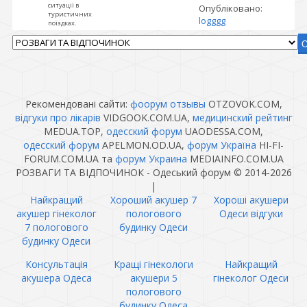
ситуації в
Опубліковано:
туристичних
logggg
поїздках.
Рекомендовані сайти:
фоорум отзывы
OTZOVOK.COM,
відгуки про лікарів
VIDGOOK.COM.UA,
медицинский рейтинг
MEDUA.TOP,
одесский форум
UAODESSA.COM,
одесский форум
APELMON.OD.UA,
форум Україна
HI-FI-
FORUM.COM.UA та
форум Украина
MEDIAINFO.COM.UA
РОЗВАГИ ТА ВІДПОЧИНОК - Одеський форум © 2014-2026
|
Найкращий
Хороший акушер 7
Хороші акушери
акушер гінеколог
пологового
Одеси відгуки
7 пологового
будинку Одеси
будинку Одеси
Консультація
Кращі гінекологи
Найкращий
акушера Одеса
акушери 5
гінеколог Одеси
пологового
будинку Одеса