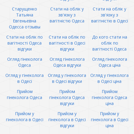
Старущенко
Стати на облік у
Стати на облік у
Татьяна
зв'язку з
зв'язку з
Евгеньевна
вагітністю Одеса
вагітністю в Одесі
Одесса отзывы
Стати на облік по
Стати на облік по
До кого стати на
вагітності Одеса
вагітності в Одесі
облік по
відгуки
відгуки
вагітності Одеса
Огляд гінеколога
Огляд гінеколога
Огляд гінеколога
Одеса
Одеса відгуки
Одеса ціна
Огляд у гінеколога
Огляд у гінеколога
Огляд у гінеколога
в Одесі
в Одесі відгуки
в Одесі ціна
Прийом
Прийом
Прийом
гінеколога Одеса
гінеколога Одеса
гінеколога Одеса
відгуки
ціна
Прийом у
Прийом у
Прийом у
гінеколога в Одесі
гінеколога в Одесі
гінеколога в Одесі
відгуки
ціна