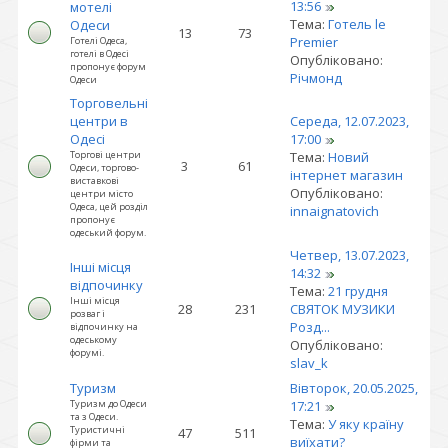
13:56
мотелі
Тема:
Готель le
Одеси
13
73
Premier
Готелі Одеса,
готелі в Одесі
Опубліковано:
пропонує форум
Річмонд
Одеси
Торговельні
центри в
Середа, 12.07.2023,
Одесі
17:00
Торгові центри
Тема:
Новий
3
61
Одеси, торгово-
інтернет магазин
виставкові
Опубліковано:
центри місто
Одеса, цей розділ
innaignatovich
пропонує
одеський форум.
Четвер, 13.07.2023,
Інші місця
14:32
відпочинку
Тема:
21 грудня
Інші місця
28
231
СВЯТОК МУЗИКИ
розваг і
Розд...
відпочинку на
одеському
Опубліковано:
форумі.
slav_k
Туризм
Вівторок, 20.05.2025,
Туризм до Одеси
17:21
та з Одеси.
Тема:
У яку країну
Туристичні
47
511
виїхати?
фірми та