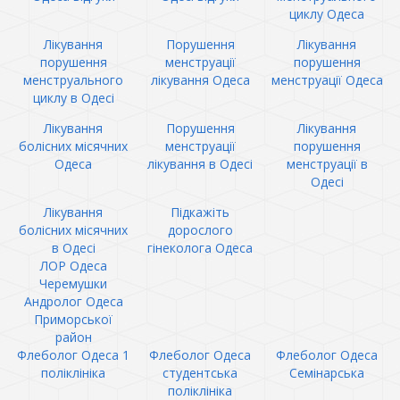
циклу Одеса
Лікування
Порушення
Лікування
порушення
менструації
порушення
менструального
лікування Одеса
менструації Одеса
циклу в Одесі
Лікування
Порушення
Лікування
болісних місячних
менструації
порушення
Одеса
лікування в Одесі
менструації в
Одесі
Лікування
Підкажіть
болісних місячних
дорослого
в Одесі
гінеколога Одеса
ЛОР Одеса
Черемушки
Андролог Одеса
Приморської
район
Флеболог Одеса 1
Флеболог Одеса
Флеболог Одеса
поліклініка
студентська
Семінарська
поліклініка