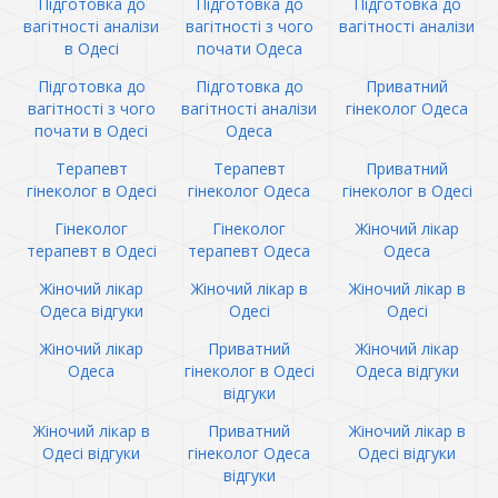
Підготовка до
Підготовка до
Підготовка до
вагітності аналізи
вагітності з чого
вагітності аналізи
в Одесі
почати Одеса
Підготовка до
Підготовка до
Приватний
вагітності з чого
вагітності аналізи
гінеколог Одеса
почати в Одесі
Одеса
Терапевт
Терапевт
Приватний
гінеколог в Одесі
гінеколог Одеса
гінеколог в Одесі
Гінеколог
Гінеколог
Жіночий лікар
терапевт в Одесі
терапевт Одеса
Одеса
Жіночий лікар
Жіночий лікар в
Жіночий лікар в
Одеса відгуки
Одесі
Одесі
Жіночий лікар
Приватний
Жіночий лікар
Одеса
гінеколог в Одесі
Одеса відгуки
відгуки
Жіночий лікар в
Приватний
Жіночий лікар в
Одесі відгуки
гінеколог Одеса
Одесі відгуки
відгуки