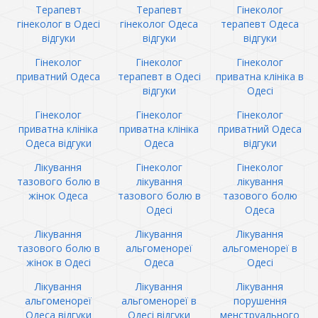
Терапевт
Терапевт
Гінеколог
гінеколог в Одесі
гінеколог Одеса
терапевт Одеса
відгуки
відгуки
відгуки
Гінеколог
Гінеколог
Гінеколог
приватний Одеса
терапевт в Одесі
приватна клініка в
відгуки
Одесі
Гінеколог
Гінеколог
Гінеколог
приватна клініка
приватна клініка
приватний Одеса
Одеса відгуки
Одеса
відгуки
Лікування
Гінеколог
Гінеколог
тазового болю в
лікування
лікування
жінок Одеса
тазового болю в
тазового болю
Одесі
Одеса
Лікування
Лікування
Лікування
тазового болю в
альгоменореї
альгоменореї в
жінок в Одесі
Одеса
Одесі
Лікування
Лікування
Лікування
альгоменореї
альгоменореї в
порушення
Одеса відгуки
Одесі відгуки
менструального