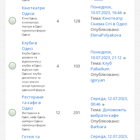
Понеділок,
Кінотеатри
10.07.2023, 16:44
Одеси
Тема:
Кінотеатр
Кіно Одеса,
4
128
кінотеатри,
Сінема Сіті в Одесі
театри в Одесі
Опубліковано:
пропонує форум
ElenaPolyakova
Одеси
Клуби в
Одесі
Понеділок,
Клуби Одеси,
10.07.2023, 21:12
розваги та
відпочинок у
Тема:
Клуб
4
103
клубах в Одесі,
Palladium
відгуки про
Одеські клуби,
Опубліковано:
дискотеки та
Igoryan
інші злачні
місця пропонує
одеський форум.
Ресторани
Середа, 12.07.2023,
та кафе в
00:46
Одесі
Тема:
Допоможіть
12
201
Ресторани в
вибрати кафе
Одесі, кафе Одеса,
Опубліковано:
кав'ярні Одеси
пропонує форум
Barbara
Одеса.
Середа, 12.07.2023,
Готелі та