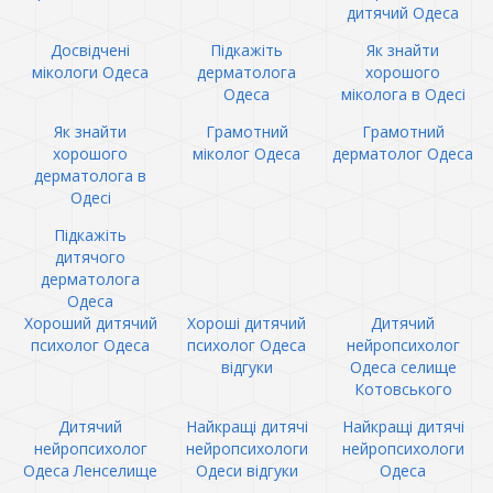
дитячий Одеса
Досвідчені
Підкажіть
Як знайти
мікологи Одеса
дерматолога
хорошого
Одеса
міколога в Одесі
Як знайти
Грамотний
Грамотний
хорошого
міколог Одеса
дерматолог Одеса
дерматолога в
Одесі
Підкажіть
дитячого
дерматолога
Одеса
Хороший дитячий
Хороші дитячий
Дитячий
психолог Одеса
психолог Одеса
нейропсихолог
відгуки
Одеса селище
Котовського
Дитячий
Найкращі дитячі
Найкращі дитячі
нейропсихолог
нейропсихологи
нейропсихологи
Одеса Ленселище
Одеси відгуки
Одеса