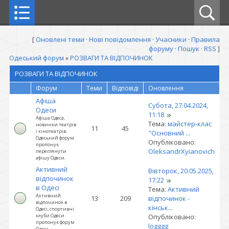
[
Оновлені теми
·
Нові повідомлення
·
Учасники
·
Правила
форуму
·
Пошук
·
RSS
]
Одеський форум
»
РОЗВАГИ ТА ВІДПОЧИНОК
РОЗВАГИ ТА ВІДПОЧИНОК
Форум
Теми
Відповіді
Оновлення
Афіша
Субота, 27.04.2024,
Одеси
11:18
Афіша Одеса,
Тема:
майстер-клас
новинки театрів
11
45
і кінотеатрів.
"Основний ...
Одеський форум
Опубліковано:
пропонує
OleksandrXyianovich
переглянути
афішу Одеси.
Активний
Вівторок, 20.05.2025,
відпочинок
17:22
в Одесі
Тема:
Активний
Активний
13
209
відпочинок -
відпочинок в
кінськ...
Одесі, спортивні
клуби Одеси
Опубліковано:
пропонує форум
logggg
Одеса