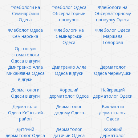
Флебологи на
Флеболог Одеса
Флебологи на
Семінарській
Обсерваторний
Обсерваторному
Одеса
провулок
провулку Одеса
Флеболог Одеса
Флебологи на
Флеболог Одеса
Семінарська
Семінарській
Маршала
Одеса
Говорова
Ортопеди
стоматологи
Одеса відгуки
Дмитренко Алла
Дмитренко Алла
Дерматолог
Михайлівна Одеса
Одеса відгуки
Одеса Черемушки
відгуки
Дерматологи
Хороший
Найкращий
Одеси відгуки
дерматолог Одеса
дерматолог Одеси
Дерматолог
Дерматолог
Викликати
Одеса Київський
додому Одеса
дерматолога
район
Одеса
Дитячий
Дерматолог
Хороший
дерматолог Одеса
дитячий Одеса
дерматолог