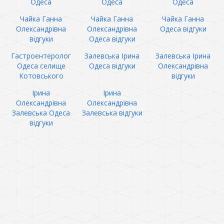
Одеса
Одеса
Одеса
Чайка Ганна
Чайка Ганна
Чайка Ганна
Олександрівна
Олександрівна
Одеса відгуки
відгуки
Одеса відгуки
Гастроентеролог
Залевська Ірина
Залевська Ірина
Одеса селище
Одеса відгуки
Олександрівна
Котовського
відгуки
Ірина
Ірина
Олександрівна
Олександрівна
Залевська Одеса
Залевська відгуки
відгуки