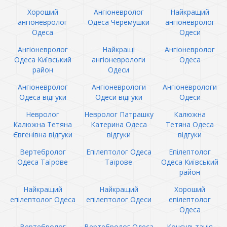
Хороший
Ангіоневролог
Найкращий
ангіоневролог
Одеса Черемушки
ангіоневролог
Одеса
Одеси
Ангіоневролог
Найкращі
Ангіоневролог
Одеса Київський
ангіоневрологи
Одеса
район
Одеси
Ангіоневролог
Ангіоневрологи
Ангіоневрологи
Одеса відгуки
Одеси відгуки
Одеси
Невролог
Невролог Патрашку
Калюжна
Калюжна Тетяна
Катерина Одеса
Тетяна Одеса
Євгенівна відгуки
відгуки
відгуки
Вертебролог
Епілептолог Одеса
Епілептолог
Одеса Таїрове
Таїрове
Одеса Київський
район
Найкращий
Найкращий
Хороший
епілептолог Одеса
епілептолог Одеси
епілептолог
Одеса
Вертебролог
Вертебролог Одеса
Консультація