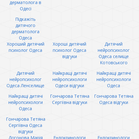
дерматолога в
Одесі
Підкажіть
дитячого
дерматолога
Одеса
Хороший дитячий
Хороші дитячий
Дитячий
психолог Одеса
психолог Одеса
нейропсихолог
відгуки
Одеса селище
Котовського
Дитячий
Найкращі дитячі
Найкращі дитячі
нейропсихолог
нейропсихологи
нейропсихологи
Одеса Ленселище
Одеси відгуки
Одеса
Найкращі дитячі
Гончарова Тетяна
Гончарова Тетяна
нейропсихологи
Сергіївна відгуки
Одеса відгуки
Одеса
Гончарова Тетяна
Сергіївна Одеса
відгуки
Догонова Марія
Ендокринологи
Ендокринологи