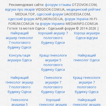
Рекомендовані сайти:
фоорум отзывы
OTZOVOK.COM,
відгуки про лікарів
VIDGOOK.COM.UA,
медицинский рейтинг
MEDUA.TOP,
одесский форум
UAODESSA.COM,
одесский форум
APELMON.OD.UA,
форум Україна
HI-FI-
FORUM.COM.UA та
форум Украина
MEDIAINFO.COM.UA
Готелі та мотелі Одеси - Одеський форум © 2014-2026
|
Найкращий
Хороший акушер 7
Хороші акушери
акушер гінеколог
пологового
Одеси відгуки
7 пологового
будинку Одеси
будинку Одеси
Консультація
Кращі гінекологи
Найкращий
акушера Одеса
акушери 5
гінеколог Одеси
пологового
будинку Одеса
Найкращий
Гінекологи
Кращі гінекологи
гінеколог акушер
акушери 7
акушери 7
7 пологового
пологового
пологового
будинку Одеси
будинку Одеси
будинку Одеса
Гінекологи
Хороший
Найкращий
акушери 5
гінеколог акушер
гінеколог акушер