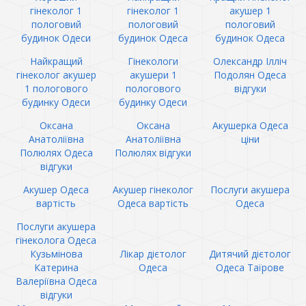
гінеколог 1
гінеколог 1
акушер 1
пологовий
пологовий
пологовий
будинок Одеси
будинок Одеса
будинок Одеса
Найкращий
Гінекологи
Олександр Ілліч
гінеколог акушер
акушери 1
Подолян Одеса
1 пологового
пологового
відгуки
будинку Одеси
будинку Одеси
Оксана
Оксана
Акушерка Одеса
Анатоліївна
Анатоліївна
ціни
Полюлях Одеса
Полюлях відгуки
відгуки
Акушер Одеса
Акушер гінеколог
Послуги акушера
вартість
Одеса вартість
Одеса
Послуги акушера
гінеколога Одеса
Кузьмінова
Лікар дієтолог
Дитячий дієтолог
Катерина
Одеса
Одеса Таїрове
Валеріївна Одеса
відгуки