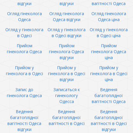
відгуки
відгуки
вагітності Одеса
Огляд гінеколога
Огляд гінеколога
Огляд гінеколога
Одеса
Одеса відгуки
Одеса ціна
Огляд у гінеколога
Огляд у гінеколога
Огляд у гінеколога
в Одесі
в Одесі відгуки
в Одесі ціна
Прийом
Прийом
Прийом
гінеколога Одеса
гінеколога Одеса
гінеколога Одеса
відгуки
ціна
Прийом у
Прийом у
Прийом у
гінеколога в Одесі
гінеколога в Одесі
гінеколога в Одесі
відгуки
ціна
Запис до
Записаться к
Ведення
гінеколога Одеса
гинекологу
багатоплідної
Одесса
вагітності Одеса
Ведення
Ведення
Ведення
багатоплідної
багатоплідної
багатоплідної
вагітності Одеса
вагітності в Одесі
вагітності в Одесі
відгуки
відгуки