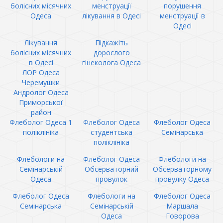
болісних місячних
менструації
порушення
Одеса
лікування в Одесі
менструації в
Одесі
Лікування
Підкажіть
болісних місячних
дорослого
в Одесі
гінеколога Одеса
ЛОР Одеса
Черемушки
Андролог Одеса
Приморської
район
Флеболог Одеса 1
Флеболог Одеса
Флеболог Одеса
поліклініка
студентська
Семінарська
поліклініка
Флебологи на
Флеболог Одеса
Флебологи на
Семінарській
Обсерваторний
Обсерваторному
Одеса
провулок
провулку Одеса
Флеболог Одеса
Флебологи на
Флеболог Одеса
Семінарська
Семінарській
Маршала
Одеса
Говорова