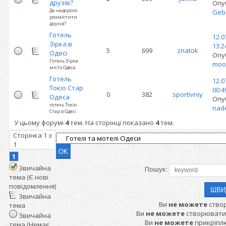
друзів?
Опу
Де недорого
Geb
розмістити
друзів?
Готель
12.0
Зірка в
13:2
5
699
znatok
Одесі
Опу
Готель Зірка
moo
місто Одеса
Готель
12.0
Токіо Стар
00:4
0
382
sportivniy
Одеса
Опу
готель Токіо
nad
Стар в Одесі
У цьому форумі
4
тем. На сторінці показано
4
тем.
Сторінка
1
з
1
1
Звичайна
Пошук:
тема (Є нові
повідомлення)
Звичайна
Ви
не можете
ство
тема
Ви
не можете
створювати
Звичайна
Ви
не можете
прикріпл
тема (Немає