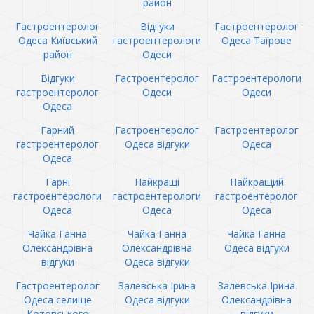
район
Гастроентеролог
Відгуки
Гастроентеролог
Одеса Київський
гастроентерологи
Одеса Таїрове
район
Одеси
Відгуки
Гастроентеролог
Гастроентерологи
гастроентеролог
Одеси
Одеси
Одеса
Гарний
Гастроентеролог
Гастроентеролог
гастроентеролог
Одеса відгуки
Одеса
Одеса
Гарні
Найкращі
Найкращий
гастроентерологи
гастроентерологи
гастроентеролог
Одеса
Одеса
Одеса
Чайка Ганна
Чайка Ганна
Чайка Ганна
Олександрівна
Олександрівна
Одеса відгуки
відгуки
Одеса відгуки
Гастроентеролог
Залевська Ірина
Залевська Ірина
Одеса селище
Одеса відгуки
Олександрівна
Котовського
відгуки