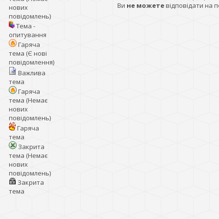
Ви
не можете
відповідати на 
нових
повідомлень)
Тема -
опитування
Гаряча
тема (Є нові
повідомлення)
Важлива
тема
Гаряча
тема (Немає
нових
повідомлень)
Гаряча
тема
Закрита
тема (Немає
нових
повідомлень)
Закрита
тема