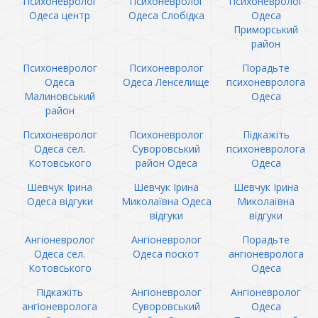
Психоневролог
Психоневролог
Психоневролог
Одеса центр
Одеса Слобідка
Одеса
Приморський
район
Психоневролог
Психоневролог
Порадьте
Одеса
Одеса Ленселище
психоневролога
Малиновський
Одеса
район
Психоневролог
Психоневролог
Підкажіть
Одеса сел.
Суворовський
психоневролога
Котовського
район Одеса
Одеса
Шевчук Ірина
Шевчук Ірина
Шевчук Ірина
Одеса відгуки
Миколаївна Одеса
Миколаївна
відгуки
відгуки
Ангіоневролог
Ангіоневролог
Порадьте
Одеса сел.
Одеса поскот
ангіоневролога
Котовського
Одеса
Підкажіть
Ангіоневролог
Ангіоневролог
ангіоневролога
Суворовський
Одеса