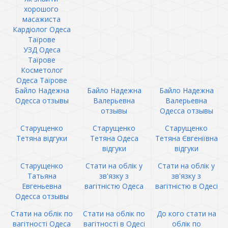
хорошого
масажиста
Кардіолог Одеса
Таїрове
УЗД Одеса
Таїрове
Косметолог
Одеса Таїрове
Байло Надежна
Байло Надежна
Байло Надежна
Одесса отзывы
Валерьевна
Валерьевна
отзывы
Одесса отзывы
Старущенко
Старущенко
Старущенко
Тетяна відгуки
Тетяна Одеса
Тетяна Євгеніївна
відгуки
відгуки
Старущенко
Стати на облік у
Стати на облік у
Татьяна
зв'язку з
зв'язку з
Евгеньевна
вагітністю Одеса
вагітністю в Одесі
Одесса отзывы
Стати на облік по
Стати на облік по
До кого стати на
вагітності Одеса
вагітності в Одесі
облік по