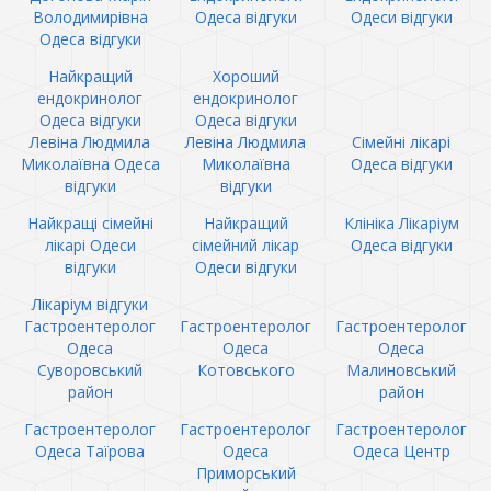
Володимирівна
Одеса відгуки
Одеси відгуки
Одеса відгуки
Найкращий
Хороший
ендокринолог
ендокринолог
Одеса відгуки
Одеса відгуки
Левіна Людмила
Левіна Людмила
Сімейні лікарі
Миколаївна Одеса
Миколаївна
Одеса відгуки
відгуки
відгуки
Найкращі сімейні
Найкращий
Клініка Лікаріум
лікарі Одеси
сімейний лікар
Одеса відгуки
відгуки
Одеси відгуки
Лікаріум відгуки
Гастроентеролог
Гастроентеролог
Гастроентеролог
Одеса
Одеса
Одеса
Суворовський
Котовського
Малиновський
район
район
Гастроентеролог
Гастроентеролог
Гастроентеролог
Одеса Таїрова
Одеса
Одеса Центр
Приморський