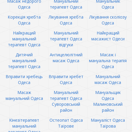
Масаж недорого
Мануальний
Мануальник
Одеса
терапевт Одеса
Одеса
Корекція хребта
Лікування хребта
Лікування сколіозу
Одеса
Одеса
Одеса
Найкращий
Мануальний
Найкращий
мануальний
терапевт Одеса
масажист Одеси
терапевт Одеса
відгуки
Дитячий
Антицелюлітний
Масаж і
мануальний
масаж Одеса
мануальна терапія
терапевт Одеса
Одеса
Вправити хребець
Вправити хребет
Мануальний
Одеса
Одеса
масаж Одеса
Масаж
Мануальний
Мануальщик
мануальний Одеса
терапевт Одеса
Одеса
Суворовський
Малиновський
район
район
Кінезітерапевт
Остеопат Одеса
Мануаліст Одеса
мануальний
Таїрове
Таїрова
терапевт Одеса