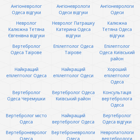
Ангіоневролог
Ангіоневрологи
Ангіоневрологи
Одеса відгуки
Одеси відгуки
Одеси
Невролог
Невролог Патрашку
Калюжна
Калюжна Тетяна
Катерина Одеса
Тетяна Одеса
Євгенівна відгуки
відгуки
відгуки
Вертебролог
Епілептолог Одеса
Епілептолог
Одеса Таїрове
Таїрове
Одеса Київський
район
Найкращий
Найкращий
Хороший
епілептолог Одеса
епілептолог Одеси
епілептолог
Одеса
Вертебролог
Вертебролог Одеса
Консультація
Одеса Черемушки
Київський район
вертебролога
Одеса
Вертебролог місто
Найкращий
Вертебролог
Одеса
вертебролог Одеса
Одеса відгуки
Вертеброневролог
Вертеброневрологи
Невропатологи
Одеса
Одеса
вертебрологи