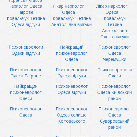
Нарколог Одеса
Лікар нарколог
Лікар нарколог
Таїрове
Одеса
Одеса
Ковальчук Тетяна
Ковальчук Тетяна
Ковальчук
Одеса відгуки
Анатоліївна відгуки
Тетяна
Анатоліївна
Одеса відгуки
Психоневрологи
Найкращий
Психоневролог
Одеси відгуки
психоневролог
Одеса
Одеса
Черемушки
Психоневролог
Психоневролог
Психоневрологи
Одеса Таїрове
Одеса відгуки
Одеси
Найкращий
Психоневролог
Психоневролог
психоневролог
Одеса відгуки
Одеса Київський
Одеси
район
Психоневролог
Психоневролог
Психоневролог
Одеса
Одеса селище
Одеса
Котовського
Суворовський
район