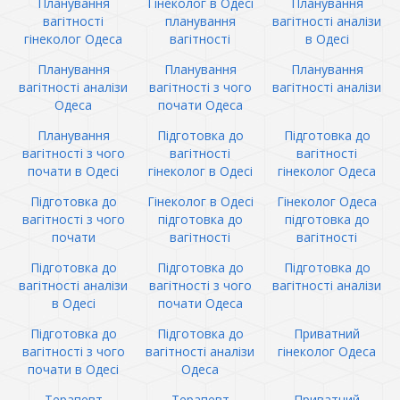
Планування
Гінеколог в Одесі
Планування
вагітності
планування
вагітності аналізи
гінеколог Одеса
вагітності
в Одесі
Планування
Планування
Планування
вагітності аналізи
вагітності з чого
вагітності аналізи
Одеса
почати Одеса
Планування
Підготовка до
Підготовка до
вагітності з чого
вагітності
вагітності
почати в Одесі
гінеколог в Одесі
гінеколог Одеса
Підготовка до
Гінеколог в Одесі
Гінеколог Одеса
вагітності з чого
підготовка до
підготовка до
почати
вагітності
вагітності
Підготовка до
Підготовка до
Підготовка до
вагітності аналізи
вагітності з чого
вагітності аналізи
в Одесі
почати Одеса
Підготовка до
Підготовка до
Приватний
вагітності з чого
вагітності аналізи
гінеколог Одеса
почати в Одесі
Одеса
Терапевт
Терапевт
Приватний