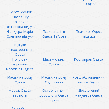
Одеса
Вертебролог
Патрашку
Катерина
Вікторівна відгуки
Фендюра Марія
Психоаналітик
Психолог Одеса
Олегівна відгуки
Одеса Таїрове
відгуки
Відгуки
психотерапевт
Одеса
Потрібен
Масаж спини
Костоправ Одеса
хороший
Одеса
масажист Одеса
Масаж на дому
Масаж на дому
Розслаблювальний
Одеса
Одеса ціни
масаж Одеса
Масаж Одеса
Остеопат для
Досвідчений
вартість
дорослого Одеса
мануаліст Одеса
Таїрове
Як знайти