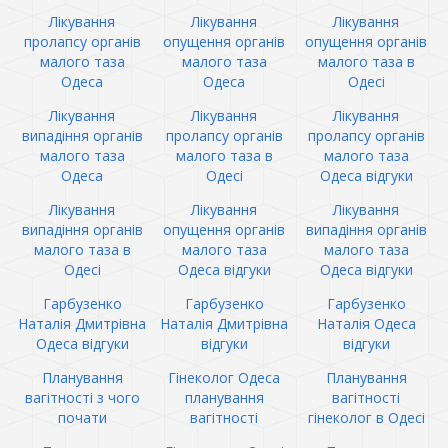
Лікування
Лікування
Лікування
пролапсу органів
опущення органів
опущення органів
малого таза
малого таза
малого таза в
Одеса
Одеса
Одесі
Лікування
Лікування
Лікування
випадіння органів
пролапсу органів
пролапсу органів
малого таза
малого таза в
малого таза
Одеса
Одесі
Одеса відгуки
Лікування
Лікування
Лікування
випадіння органів
опущення органів
випадіння органів
малого таза в
малого таза
малого таза
Одесі
Одеса відгуки
Одеса відгуки
Гарбузенко
Гарбузенко
Гарбузенко
Наталія Дмитрівна
Наталія Дмитрівна
Наталія Одеса
Одеса відгуки
відгуки
відгуки
Планування
Гінеколог Одеса
Планування
вагітності з чого
планування
вагітності
почати
вагітності
гінеколог в Одесі