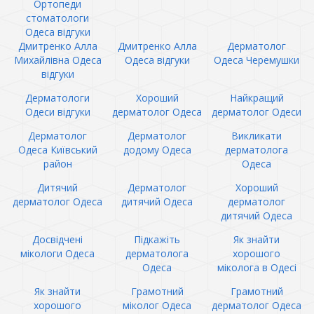
Ортопеди
стоматологи
Одеса відгуки
Дмитренко Алла
Дмитренко Алла
Дерматолог
Михайлівна Одеса
Одеса відгуки
Одеса Черемушки
відгуки
Дерматологи
Хороший
Найкращий
Одеси відгуки
дерматолог Одеса
дерматолог Одеси
Дерматолог
Дерматолог
Викликати
Одеса Київський
додому Одеса
дерматолога
район
Одеса
Дитячий
Дерматолог
Хороший
дерматолог Одеса
дитячий Одеса
дерматолог
дитячий Одеса
Досвідчені
Підкажіть
Як знайти
мікологи Одеса
дерматолога
хорошого
Одеса
міколога в Одесі
Як знайти
Грамотний
Грамотний
хорошого
міколог Одеса
дерматолог Одеса