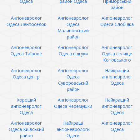
Одеса
район Одеса
Приморський
район
Ангіоневролог
Ангіоневролог
Ангіоневролог
Одеса Ленпоселок
Одеса
Одеса Слобідка
Малиновський
район
Ангіоневролог
Ангіоневролог
Ангіоневролог
Одеса Таїрове
Одеса відгуки
Одеса селище
Котовського
Ангіоневролог
Ангіоневролог
Найкращий
Одеса центр
Одеса
ангіоневролог
Суворовський
Одеса
район
Хороший
Ангіоневролог
Найкращий
ангіоневролог
Одеса Черемушки
ангіоневролог
Одеса
Одеси
Ангіоневролог
Найкращі
Ангіоневролог
Одеса Київський
ангіоневрологи
Одеса
район
Одеси