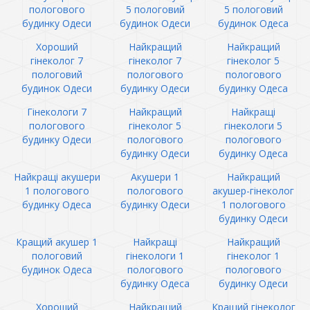
пологового
5 пологовий
5 пологовий
будинку Одеси
будинок Одеси
будинок Одеса
Хороший
Найкращий
Найкращий
гінеколог 7
гінеколог 7
гінеколог 5
пологовий
пологового
пологового
будинок Одеси
будинку Одеси
будинку Одеса
Гінекологи 7
Найкращий
Найкращі
пологового
гінеколог 5
гінекологи 5
будинку Одеси
пологового
пологового
будинку Одеси
будинку Одеса
Найкращі акушери
Акушери 1
Найкращий
1 пологового
пологового
акушер-гінеколог
будинку Одеса
будинку Одеси
1 пологового
будинку Одеси
Кращий акушер 1
Найкращі
Найкращий
пологовий
гінекологи 1
гінеколог 1
будинок Одеса
пологового
пологового
будинку Одеса
будинку Одеси
Хороший
Найкращий
Кращий гінеколог