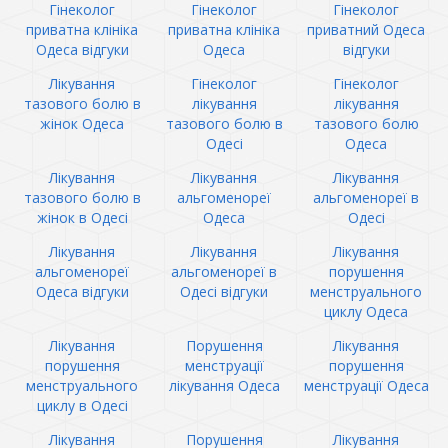
Гінеколог
Гінеколог
Гінеколог
приватна клініка
приватна клініка
приватний Одеса
Одеса відгуки
Одеса
відгуки
Лікування
Гінеколог
Гінеколог
тазового болю в
лікування
лікування
жінок Одеса
тазового болю в
тазового болю
Одесі
Одеса
Лікування
Лікування
Лікування
тазового болю в
альгоменореї
альгоменореї в
жінок в Одесі
Одеса
Одесі
Лікування
Лікування
Лікування
альгоменореї
альгоменореї в
порушення
Одеса відгуки
Одесі відгуки
менструального
циклу Одеса
Лікування
Порушення
Лікування
порушення
менструації
порушення
менструального
лікування Одеса
менструації Одеса
циклу в Одесі
Лікування
Порушення
Лікування